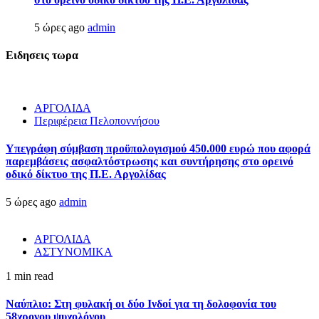
5 ώρες ago
admin
Ειδησεις τωρα
ΑΡΓΟΛΙΔΑ
Περιφέρεια Πελοποννήσου
Υπεγράφη σύμβαση προϋπολογισμού 450.000 ευρώ που αφορά
παρεμβάσεις ασφαλτόστρωσης και συντήρησης στο ορεινό
οδικό δίκτυο της Π.Ε. Αργολίδας
5 ώρες ago
admin
ΑΡΓΟΛΙΔΑ
ΑΣΤΥΝΟΜΙΚΑ
1 min read
Ναύπλιο: Στη φυλακή οι δύο Ινδοί για τη δολοφονία του
58χρονου ψυχολόγου