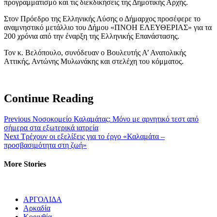
προγραμματισμό και τις διεκδικήσεις της Δημοτικής Αρχής.
Στον Πρόεδρο της Ελληνικής Λύσης ο Δήμαρχος προσέφερε το
αναμνηστικό μετάλλιο του Δήμου «ΠΝΟΗ ΕΛΕΥΘΕΡΙΑΣ» για τα
200 χρόνια από την έναρξη της Ελληνικής Επανάστασης.
Τον κ. Βελόπουλο, συνόδευαν ο Βουλευτής Α’ Ανατολικής
Αττικής, Αντώνης Μυλωνάκης και στελέχη του κόμματος.
Continue Reading
Previous
Νοσοκομείο Καλαμάτας: Μόνο με αρνητικό τεστ από
σήμερα στα εξωτερικά ιατρεία
Next
Τρέχουν οι εξελίξεις για το έργο «Καλαμάτα –
προσβασιμότητα στη ζωή»
More Stories
ΑΡΓΟΛΙΔΑ
Αρκαδία
Κορινθία