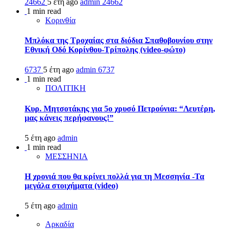
24662
5 έτη ago
admin
24662
1 min read
Κορινθία
Μπλόκα της Τροχαίας στα διόδια Σπαθοβουνίου στην
Εθνική Οδό Κορίνθου-Τρίπολης (video-φώτο)
6737
5 έτη ago
admin
6737
1 min read
ΠΟΛΙΤΙΚΗ
Κυρ. Μητσοτάκης για 5ο χρυσό Πετρούνια: “Λευτέρη,
μας κάνεις περήφανους!”
5 έτη ago
admin
1 min read
ΜΕΣΣΗΝΙΑ
Η χρονιά που θα κρίνει πολλά για τη Μεσσηνία -Τα
μεγάλα στοιχήματα (video)
5 έτη ago
admin
Αρκαδία