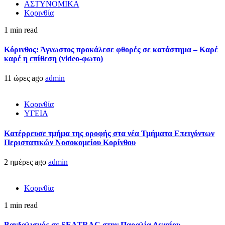
ΑΣΤΥΝΟΜΙΚΑ
Κορινθία
1 min read
Κόρινθος: Άγνωστος προκάλεσε φθορές σε κατάστημα – Καρέ
καρέ η επίθεση (video-φωτο)
11 ώρες ago
admin
Κορινθία
ΥΓΕΙΑ
Kατέρρευσε τμήμα της οροφής στα νέα Τμήματα Επειγόντων
Περιστατικών Νοσοκομείου Κορίνθου
2 ημέρες ago
admin
Κορινθία
1 min read
Βανδαλισμός σε SEATRAC στην Παραλία Λεχαίου –