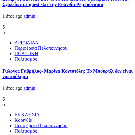
Σχολείων με guest star την Ευανθία Ρεμπούτσικα
1 έτος ago
admin
5
5
ΑΡΓΟΛΙΔΑ
Περιφέρεια Πελοποννήσου
ΠΟΛΙΤΙΚΗ
Πολιτισμός
Γιώργος Γαβρήλος- Μαρίνα Κοντοτόλη: Το Μπούρτζι δεν είναι
για πούλημα
1 έτος ago
admin
6
6
ΕΚΚΛΗΣΙΑ
Κορινθία
Περιφέρεια Πελοποννήσου
Πολιτισμός