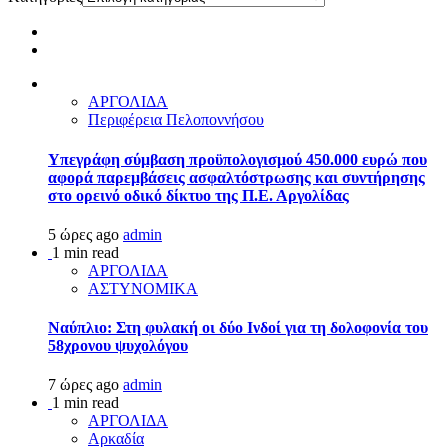
ΑΡΓΟΛΙΔΑ
Περιφέρεια Πελοποννήσου
Υπεγράφη σύμβαση προϋπολογισμού 450.000 ευρώ που
αφορά παρεμβάσεις ασφαλτόστρωσης και συντήρησης
στο ορεινό οδικό δίκτυο της Π.Ε. Αργολίδας
5 ώρες ago
admin
1 min read
ΑΡΓΟΛΙΔΑ
ΑΣΤΥΝΟΜΙΚΑ
Ναύπλιο: Στη φυλακή οι δύο Ινδοί για τη δολοφονία του
58χρονου ψυχολόγου
7 ώρες ago
admin
1 min read
ΑΡΓΟΛΙΔΑ
Αρκαδία