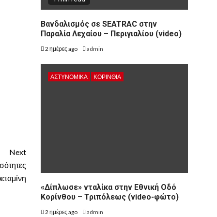
Βανδαλισμός σε SEATRAC στην
Παραλία Λεχαίου – Περιγιαλίου (video)
2 ημέρες ago
admin
ΑΣΤΥΝΟΜΙΚΑ
ΚΟΡΙΝΘΊΑ
Next
σότητες
εταμίνη
«Δίπλωσε» νταλίκα στην Εθνική Oδό
Κορίνθου – Τριπόλεως (video-φώτο)
2 ημέρες ago
admin