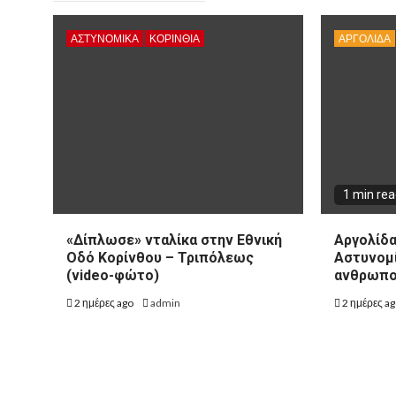
ΑΣΤΥΝΟΜΙΚΑ
ΚΟΡΙΝΘΊΑ
ΑΡΓΟΛΙΔΑ
1 min re
«Δίπλωσε» νταλίκα στην Εθνική
Αργολίδα
Oδό Κορίνθου – Τριπόλεως
Αστυνομί
(video-φώτο)
ανθρωπο
2 ημέρες ago
admin
2 ημέρες a