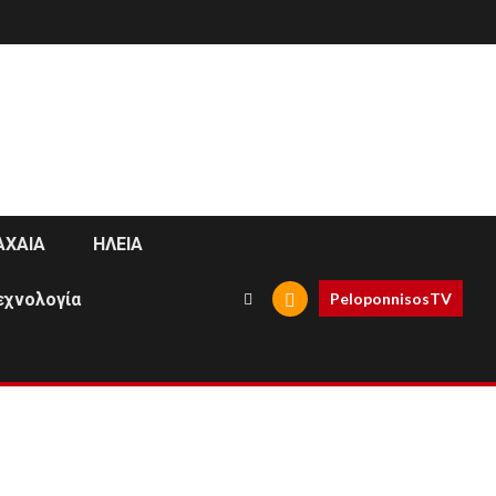
ΑΧΑΙΑ
ΗΛΕΙΑ
εχνολογία
PeloponnisosTV