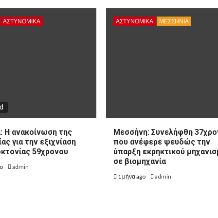
ΑΣΤΥΝΟΜΙΚΑ
ΑΣΤΥΝΟΜΙΚΑ
ΜΕΣΣΗΝΙΑ
ad
: Η ανακοίνωση της
Μεσσήνη: Συνελήφθη 37χρο
ας για την εξιχνίαση
που ανέφερε ψευδώς την
κτονίας 59χρονου
ύπαρξη εκρηκτικού μηχανι
σε βιομηχανία
go
admin
1 μήνα ago
admin