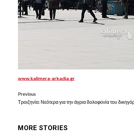
www.kalimera-arkadia.gr
Continue
Previous
Reading
Τροιζηνία: Νεότερα για την άγρια δολοφονία του δικηγό
MORE STORIES