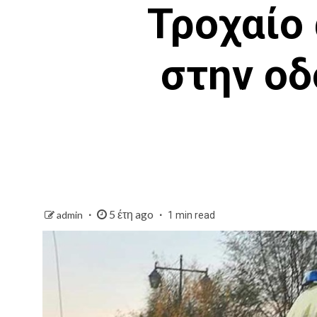
Τροχαίο
στην ο
5 έτη ago
admin
1 min read