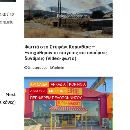
 απ’ τα
 σημείο
Φωτιά στο Στεφάνι Κορινθίας –
Ενισχύθηκαν οι επίγειες και εναέριες
δυνάμεις (video-φωτο)
2 ημέρες ago
admin
ΑΡΓΟΛΙΔΑ
ΑΡΚΑΔΊΑ
ΚΟΡΙΝΘΊΑ
ΛΑΚΩΝΙΑ
ΜΕΣΣΗΝΙΑ
Next
ΠΕΡΙΦΈΡΕΙΑ ΠΕΛΟΠΟΝΝΉΣΟΥ
εικόνες)