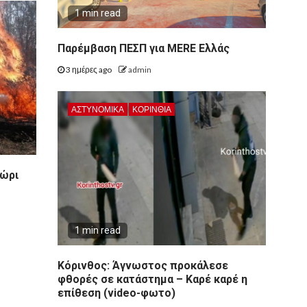
1 min read
Παρέμβαση ΠΕΣΠ για MERE Ελλάς
3 ημέρες ago
admin
ΑΣΤΥΝΟΜΙΚΑ
ΚΟΡΙΝΘΊΑ
χώρι
1 min read
Κόρινθος: Άγνωστος προκάλεσε
φθορές σε κατάστημα – Καρέ καρέ η
επίθεση (video-φωτο)