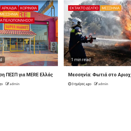
ΑΡΚΑΔΊΑ
ΚΟΡΙΝΘΊΑ
ΕΚΤΑΚΤΟ ΔΕΛΤΙΟ
ΜΕΣΣΗΝΙΑ
ΜΕΣΣΗΝΙΑ
ΙΑ ΠΕΛΟΠΟΝΝΉΣΟΥ
ad
1 min read
η ΠΕΣΠ για MERE Ελλάς
Μεσσηνία: Φωτιά στο Αριο
go
admin
3 ημέρες ago
admin