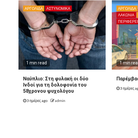
ΑΡΓΟΛΙΔΑ
ΑΣΤΥΝΟΜΙΚΑ
ΑΡΓΟΛΙΔΑ
ΛΑΚΩΝΙΑ
ΠΕΡΙΦΈΡΕ
1 min read
1 min re
Ναύπλιο: Στη φυλακή οι δύο
Παρέμβασ
Ινδοί για τη δολοφονία του
3 ημέρες a
58χρονου ψυχολόγου
3 ημέρες ago
admin