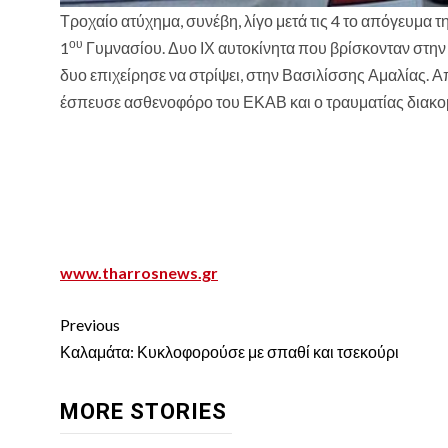
Τροχαίο ατύχημα, συνέβη, λίγο μετά τις 4 το απόγευμα 
ου
1
Γυμνασίου. Δυο ΙΧ αυτοκίνητα που βρίσκονταν στην 
δυο επιχείρησε να στρίψει, στην Βασιλίσσης Αμαλίας. Α
έσπευσε ασθενοφόρο του ΕΚΑΒ και ο τραυματίας διακο
www.tharrosnews.gr
Continue
Previous
Reading
Καλαμάτα: Κυκλοφορούσε με σπαθί και τσεκούρι
MORE STORIES