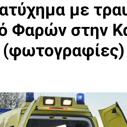
 ατύχημα με τρα
δό Φαρών στην Κ
(φωτογραφίες)