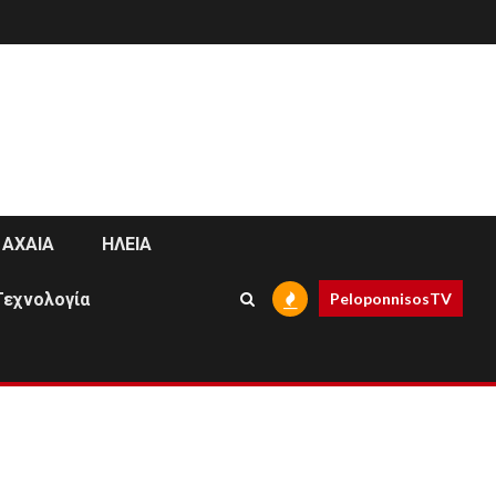
ΑΧΑΙΑ
ΗΛΕΙΑ
Τεχνολογία
PeloponnisosTV