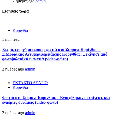
2 ημέρες ago
admin
Ειδησεις τωρα
Κορινθία
1 min read
Χωρίς ενεργό μέτωπο η φωτιά στο Στεφάνι Κορίνθου –
Σ.Μουρίκης Αντιπεριφερειάρχης Κορινθίας: Ξεκίνησε από
φωτοβολταϊκά η φωτιά (video-φώτο)
2 ημέρες ago
admin
ΕΚΤΑΚΤΟ ΔΕΛΤΙΟ
Κορινθία
Φωτιά στο Στεφάνι Κορινθίας – Ενισχύθηκαν οι επίγειες και
εναέριες δυνάμεις (video-φωτο)
2 ημέρες ago
admin