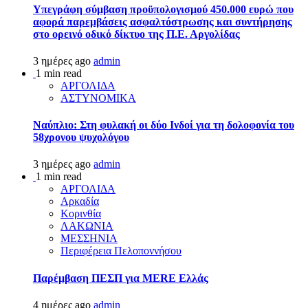
Υπεγράφη σύμβαση προϋπολογισμού 450.000 ευρώ που
αφορά παρεμβάσεις ασφαλτόστρωσης και συντήρησης
στο ορεινό οδικό δίκτυο της Π.Ε. Αργολίδας
3 ημέρες ago
admin
1 min read
ΑΡΓΟΛΙΔΑ
ΑΣΤΥΝΟΜΙΚΑ
Ναύπλιο: Στη φυλακή οι δύο Ινδοί για τη δολοφονία του
58χρονου ψυχολόγου
3 ημέρες ago
admin
1 min read
ΑΡΓΟΛΙΔΑ
Αρκαδία
Κορινθία
ΛΑΚΩΝΙΑ
ΜΕΣΣΗΝΙΑ
Περιφέρεια Πελοποννήσου
Παρέμβαση ΠΕΣΠ για MERE Ελλάς
4 ημέρες ago
admin