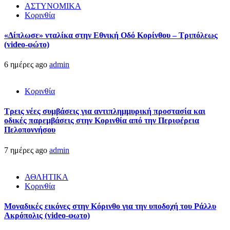
ΑΣΤΥΝΟΜΙΚΑ
Κορινθία
«Δίπλωσε» νταλίκα στην Εθνική Oδό Κορίνθου – Τριπόλεως
(video-φώτο)
6 ημέρες ago
admin
Κορινθία
Τρεις νέες συμβάσεις για αντιπλημμυρική προστασία και
οδικές παρεμβάσεις στην Κορινθία από την Περιφέρεια
Πελοποννήσου
7 ημέρες ago
admin
ΑΘΛΗΤΙΚΑ
Κορινθία
Μοναδικές εικόνες στην Κόρινθο για την υποδοχή του Ράλλυ
Ακρόπολις (video-φωτο)