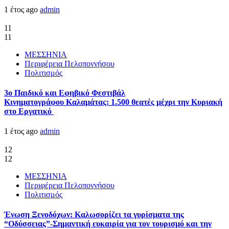
1 έτος ago
admin
11
11
ΜΕΣΣΗΝΙΑ
Περιφέρεια Πελοποννήσου
Πολιτισμός
3ο Παιδικό και Εφηβικό Φεστιβάλ
Κινηματογράφου Καλαμάτας: 1.500 θεατές μέχρι την Κυριακή
στο Εργατικό
1 έτος ago
admin
12
12
ΜΕΣΣΗΝΙΑ
Περιφέρεια Πελοποννήσου
Πολιτισμός
Ένωση Ξενοδόχων: Καλωσορίζει τα γυρίσματα της
“Οδύσσειας”-Σημαντική ευκαιρία για τον τουρισμό και την