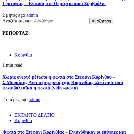
Γορτυνίας – Ένταση στο Περιφερειακό Συμβούλιο
2 μήνες ago
admin
Αναζήτηση για:
ΡΕΠΟΡΤΑΖ
Κορινθία
1 min read
Χωρίς ενεργό μέτωπο η φωτιά στο Στεφάνι Κορίνθου –
Σ.Μουρίκης Αντιπεριφερειάρχης Κορινθίας: Ξεκίνησε από
φωτοβολταϊκά η φωτιά (video-φώτο)
2 ημέρες ago
admin
ΕΚΤΑΚΤΟ ΔΕΛΤΙΟ
Κορινθία
Φωτιά στο Στεφάνι Κορινθίας – Ενισχύθηκαν οι επίγειες και