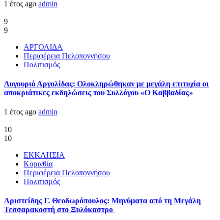
1 έτος ago
admin
9
9
ΑΡΓΟΛΙΔΑ
Περιφέρεια Πελοποννήσου
Πολιτισμός
Λυγουριό Αργολίδας: Ολοκληρώθηκαν με μεγάλη επιτυχία οι
αποκριάτικες εκδηλώσεις του Συλλόγου «Ο Καββαδίας»
1 έτος ago
admin
10
10
ΕΚΚΛΗΣΙΑ
Κορινθία
Περιφέρεια Πελοποννήσου
Πολιτισμός
Αριστείδης Γ. Θεοδωρόπουλος: Μηνύματα από τη Μεγάλη
Τεσσαρακοστή στο Ξυλόκαστρο