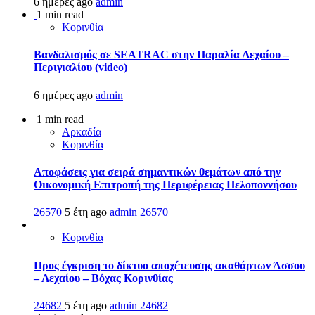
6 ημέρες ago
admin
1 min read
Κορινθία
Βανδαλισμός σε SEATRAC στην Παραλία Λεχαίου –
Περιγιαλίου (video)
6 ημέρες ago
admin
1 min read
Αρκαδία
Κορινθία
Αποφάσεις για σειρά σημαντικών θεμάτων από την
Οικονομική Επιτροπή της Περιφέρειας Πελοποννήσου
26570
5 έτη ago
admin
26570
Κορινθία
Προς έγκριση το δίκτυο αποχέτευσης ακαθάρτων Άσσου
– Λεχαίου – Βόχας Κορινθίας
24682
5 έτη ago
admin
24682