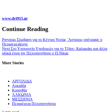
www.drt915.gr
Continue Reading
Previous
Σύμβαση για το Κέντρο Υγείας ΄Αστρους υπέγραψε ο
Περιφερειάρχης
Next
Στο Υπουργείο Υποδομών για το Τζάνε- Καλαμάκι και άλλα
οδικά έργα της Πελοποννήσου ο Π.Νίκας
More Stories
ΑΡΓΟΛΙΔΑ
Αρκαδία
Κορινθία
ΛΑΚΩΝΙΑ
ΜΕΣΣΗΝΙΑ
Περιφέρεια Πελοποννήσου