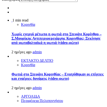
1 min read
Κορινθία
Χωρίς ενεργό μέτωπο η φωτιά στο Στεφάνι Κορίνθου –
Σ.Μουρίκης Αντιπεριφερειάρχης Κορινθίας: Ξεκίνησε
από φωτοβολταϊκά η φωτιά (video-φώτο)
2 ημέρες ago
admin
ΕΚΤΑΚΤΟ ΔΕΛΤΙΟ
Κορινθία
Φωτιά στο Στεφάνι Κορινθίας – Ενισχύθηκαν οι επίγειες
και εναέριες δυνάμεις (video-φωτο)
2 ημέρες ago
admin
ΑΡΓΟΛΙΔΑ
Περιφέρεια Πελοποννήσου