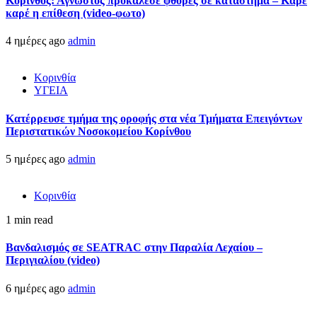
Κόρινθος: Άγνωστος προκάλεσε φθορές σε κατάστημα – Καρέ
καρέ η επίθεση (video-φωτο)
4 ημέρες ago
admin
Κορινθία
ΥΓΕΙΑ
Kατέρρευσε τμήμα της οροφής στα νέα Τμήματα Επειγόντων
Περιστατικών Νοσοκομείου Κορίνθου
5 ημέρες ago
admin
Κορινθία
1 min read
Βανδαλισμός σε SEATRAC στην Παραλία Λεχαίου –
Περιγιαλίου (video)
6 ημέρες ago
admin