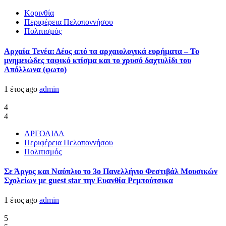
Κορινθία
Περιφέρεια Πελοποννήσου
Πολιτισμός
Αρχαία Τενέα: Δέος από τα αρχαιολογικά ευρήματα – Το
μνημειώδες ταφικό κτίσμα και το χρυσό δαχτυλίδι του
Απόλλωνα (φωτο)
1 έτος ago
admin
4
4
ΑΡΓΟΛΙΔΑ
Περιφέρεια Πελοποννήσου
Πολιτισμός
Σε Άργος και Ναύπλιο το 3ο Πανελλήνιο Φεστιβάλ Μουσικών
Σχολείων με guest star την Ευανθία Ρεμπούτσικα
1 έτος ago
admin
5