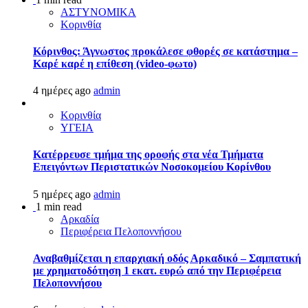
ΑΣΤΥΝΟΜΙΚΑ
Κορινθία
Κόρινθος: Άγνωστος προκάλεσε φθορές σε κατάστημα –
Καρέ καρέ η επίθεση (video-φωτο)
4 ημέρες ago
admin
Κορινθία
ΥΓΕΙΑ
Kατέρρευσε τμήμα της οροφής στα νέα Τμήματα
Επειγόντων Περιστατικών Νοσοκομείου Κορίνθου
5 ημέρες ago
admin
1 min read
Αρκαδία
Περιφέρεια Πελοποννήσου
Αναβαθμίζεται η επαρχιακή οδός Αρκαδικό – Σαμπατική
με χρηματοδότηση 1 εκατ. ευρώ από την Περιφέρεια
Πελοποννήσου