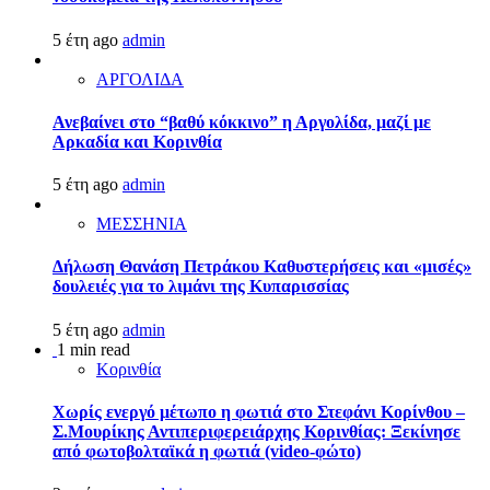
5 έτη ago
admin
ΑΡΓΟΛΙΔΑ
Ανεβαίνει στο “βαθύ κόκκινο” η Αργολίδα, μαζί με
Αρκαδία και Κορινθία
5 έτη ago
admin
ΜΕΣΣΗΝΙΑ
Δήλωση Θανάση Πετράκου Καθυστερήσεις και «μισές»
δουλειές για το λιμάνι της Κυπαρισσίας
5 έτη ago
admin
1 min read
Κορινθία
Χωρίς ενεργό μέτωπο η φωτιά στο Στεφάνι Κορίνθου –
Σ.Μουρίκης Αντιπεριφερειάρχης Κορινθίας: Ξεκίνησε
από φωτοβολταϊκά η φωτιά (video-φώτο)