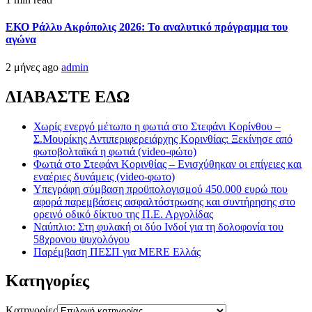
ΕΚΟ Ράλλυ Ακρόπολις 2026: Το αναλυτικό πρόγραμμα του
αγώνα
2 μήνες ago
admin
ΔΙΑΒΑΣΤΕ ΕΔΩ
Χωρίς ενεργό μέτωπο η φωτιά στο Στεφάνι Κορίνθου –
Σ.Μουρίκης Αντιπεριφερειάρχης Κορινθίας: Ξεκίνησε από
φωτοβολταϊκά η φωτιά (video-φώτο)
Φωτιά στο Στεφάνι Κορινθίας – Ενισχύθηκαν οι επίγειες και
εναέριες δυνάμεις (video-φωτο)
Υπεγράφη σύμβαση προϋπολογισμού 450.000 ευρώ που
αφορά παρεμβάσεις ασφαλτόστρωσης και συντήρησης στο
ορεινό οδικό δίκτυο της Π.Ε. Αργολίδας
Ναύπλιο: Στη φυλακή οι δύο Ινδοί για τη δολοφονία του
58χρονου ψυχολόγου
Παρέμβαση ΠΕΣΠ για MERE Ελλάς
Kατηγορίες
Kατηγορίες