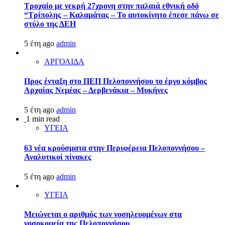
Τροχαίο με νεκρή 27χρονη στην παλαιά εθνική οδό
“Τρίπολης – Καλαμάτας – Το αυτοκίνητο έπεσε πάνω σε
στύλο της ΔΕΗ
5 έτη ago
admin
ΑΡΓΟΛΙΔΑ
Προς ένταξη στο ΠΕΠ Πελοποννήσου το έργο κόμβος
Αρχαίας Νεμέας – Δερβενάκια – Μυκήνες
5 έτη ago
admin
1 min read
ΥΓΕΙΑ
63 νέα κρούσματα στην Περιφέρεια Πελοποννήσου –
Αναλυτικοί πίνακες
5 έτη ago
admin
ΥΓΕΙΑ
Μειώνεται ο αριθμός των νοσηλευομένων στα
νοσοκομεία της Πελοποννήσου