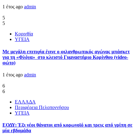
1 έτος ago
admin
5
5
Κορινθία
ΥΓΕΙΑ
Με μεγάλη επιτυχία έγινε ο φιλανθρωπικός αγώνας μπάσκετ
για τη «Φλόγα» στο κλειστό Γυμναστήριο Κορίνθου (video-
φώτο)
1 έτος ago
admin
6
6
ΕΛΛΑΔΑ
Περιφέρεια Πελοποννήσου
ΥΓΕΙΑ
ΕΟΔΥ: Έξι νέοι θάνατοι από κορωνοϊό και τρεις από γρίπη σε
μία εβδομάδα