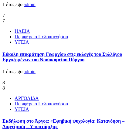
1 έτος ago
admin
7
7
ΗΛΕΙΑ
Περιφέρεια Πελοποννήσου
ΥΓΕΙΑ
Εύκολη επικράτηση Γεωργίου στις εκλογές του Συλλόγου
Εργαζομένων του Νοσοκομείου Πύργου
1 έτος ago
admin
8
8
ΑΡΓΟΛΙΔΑ
Περιφέρεια Πελοποννήσου
ΥΓΕΙΑ
Εκδήλωση στο Άργος: «Εφηβική ψυχολογία: Κατανόηση –
Διαχείριση – Υποστήριξη»