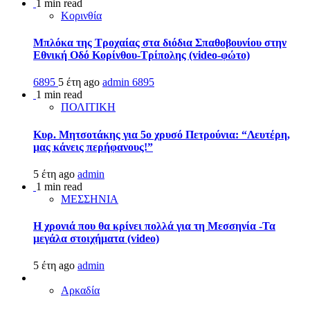
1 min read
Κορινθία
Μπλόκα της Τροχαίας στα διόδια Σπαθοβουνίου στην
Εθνική Οδό Κορίνθου-Τρίπολης (video-φώτο)
6895
5 έτη ago
admin
6895
1 min read
ΠΟΛΙΤΙΚΗ
Κυρ. Μητσοτάκης για 5ο χρυσό Πετρούνια: “Λευτέρη,
μας κάνεις περήφανους!”
5 έτη ago
admin
1 min read
ΜΕΣΣΗΝΙΑ
Η χρονιά που θα κρίνει πολλά για τη Μεσσηνία -Τα
μεγάλα στοιχήματα (video)
5 έτη ago
admin
Αρκαδία