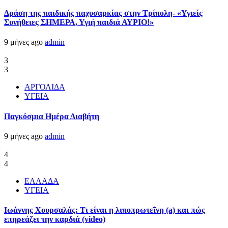
Δράση της παιδικής παχυσαρκίας στην Τρίπολη- «Υγιείς
Συνήθειες ΣΗΜΕΡΑ, Υγιή παιδιά ΑΥΡΙΟ!»
9 μήνες ago
admin
3
3
ΑΡΓΟΛΙΔΑ
ΥΓΕΙΑ
Παγκόσμια Ημέρα Διαβήτη
9 μήνες ago
admin
4
4
ΕΛΛΑΔΑ
ΥΓΕΙΑ
Ιωάννης Χουρσαλάς: Τι είναι η λιποπρωτεΐνη (a) και πώς
επηρεάζει την καρδιά (video)