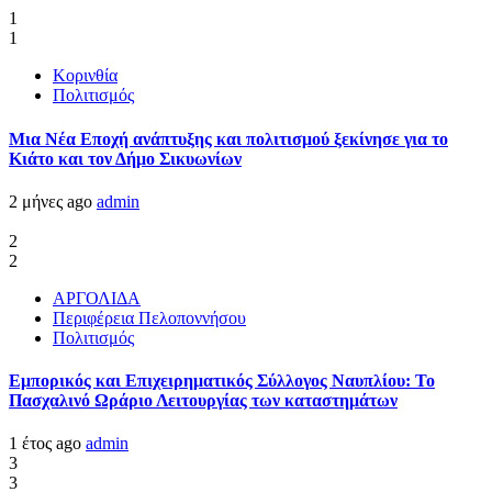
1
1
Κορινθία
Πολιτισμός
Μια Νέα Εποχή ανάπτυξης και πολιτισμού ξεκίνησε για το
Κιάτο και τον Δήμο Σικυωνίων
2 μήνες ago
admin
2
2
ΑΡΓΟΛΙΔΑ
Περιφέρεια Πελοποννήσου
Πολιτισμός
Εμπορικός και Επιχειρηματικός Σύλλογος Ναυπλίου: Το
Πασχαλινό Ωράριο Λειτουργίας των καταστημάτων
1 έτος ago
admin
3
3