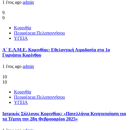
1 έτος ago
admin
9
9
Κορινθία
Περιφέρεια Πελοποννήσου
ΥΓΕΙΑ
Α΄ Ε.Λ.Μ.Ε. Κορινθίας: Εθελοντική Αιμοδοσία στο 1ο
Γυμνάσιο Κορίνθου
1 έτος ago
admin
10
10
Κορινθία
Περιφέρεια Πελοποννήσου
ΥΓΕΙΑ
Ιατρικός Σύλλογος Κορινθίας: «Πανελλήνια Κινητοποίηση για
τα Τέμπη την 28η Φεβρουαρίου 2025»