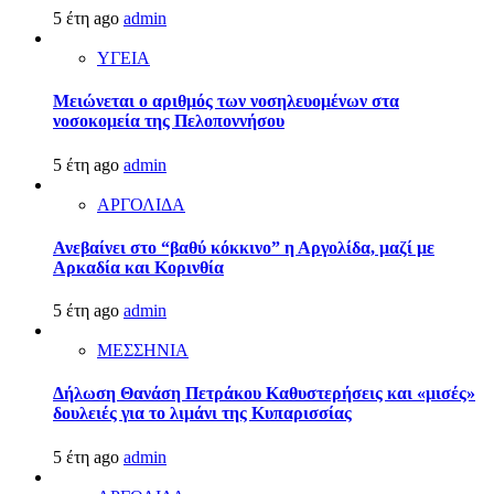
5 έτη ago
admin
ΥΓΕΙΑ
Μειώνεται ο αριθμός των νοσηλευομένων στα
νοσοκομεία της Πελοποννήσου
5 έτη ago
admin
ΑΡΓΟΛΙΔΑ
Ανεβαίνει στο “βαθύ κόκκινο” η Αργολίδα, μαζί με
Αρκαδία και Κορινθία
5 έτη ago
admin
ΜΕΣΣΗΝΙΑ
Δήλωση Θανάση Πετράκου Καθυστερήσεις και «μισές»
δουλειές για το λιμάνι της Κυπαρισσίας
5 έτη ago
admin