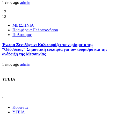
1 έτος ago
admin
12
12
ΜΕΣΣΗΝΙΑ
Περιφέρεια Πελοποννήσου
Πολιτισμός
Ένωση Ξενοδόχων: Καλωσορίζει τα γυρίσματα της
“Οδύσσειας”-Σημαντική ευκαιρία για τον τουρισμό και την
ανάδειξη της Μεσσηνίας
1 έτος ago
admin
ΥΓΕΙΑ
1
1
Κορινθία
ΥΓΕΙΑ