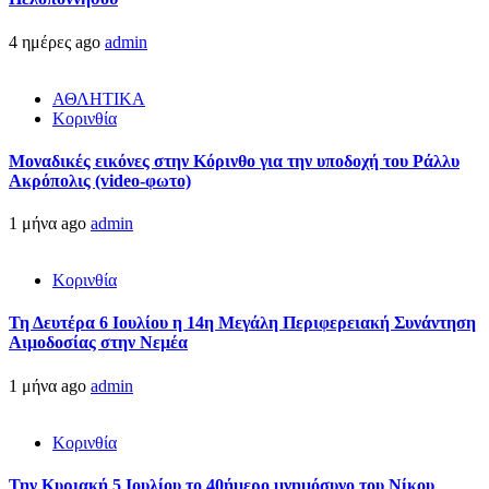
4 ημέρες ago
admin
ΑΘΛΗΤΙΚΑ
Κορινθία
Μοναδικές εικόνες στην Κόρινθο για την υποδοχή του Ράλλυ
Ακρόπολις (video-φωτο)
1 μήνα ago
admin
Κορινθία
Τη Δευτέρα 6 Ιουλίου η 14η Μεγάλη Περιφερειακή Συνάντηση
Αιμοδοσίας στην Νεμέα
1 μήνα ago
admin
Κορινθία
Την Κυριακή 5 Ιουλίου το 40ήμερο μνημόσυνο του Νίκου