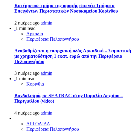
Kατέρρευσε τμήμα της οροφής στα νέα Τμήματα
Επειγόντων Περιστατικών Νοσοκομείου Κορίνθου
2 ημέρες ago
admin
1 min read
Αρκαδία
Περιφέρεια Πελοποννήσου
Αναβαθμίζεται η επαρχιακή οδός Αρκαδικό – Σαμπατική
με χρηματοδότηση 1 εκατ. ευρώ από την Περιφέρεια
Πελοποννήσου
3 ημέρες ago
admin
1 min read
Κορινθία
Βανδαλισμός σε SEATRAC στην Παραλία Λεχαίου –
Περιγιαλίου (video)
4 ημέρες ago
admin
ΑΡΓΟΛΙΔΑ
Περιφέρεια Πελοποννήσου