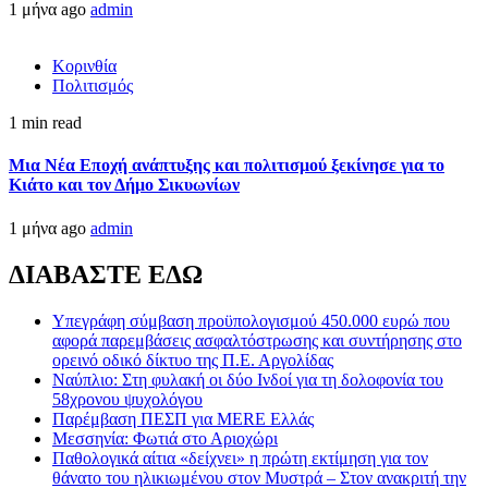
1 μήνα ago
admin
Κορινθία
Πολιτισμός
1 min read
Μια Νέα Εποχή ανάπτυξης και πολιτισμού ξεκίνησε για το
Κιάτο και τον Δήμο Σικυωνίων
1 μήνα ago
admin
ΔΙΑΒΑΣΤΕ ΕΔΩ
Υπεγράφη σύμβαση προϋπολογισμού 450.000 ευρώ που
αφορά παρεμβάσεις ασφαλτόστρωσης και συντήρησης στο
ορεινό οδικό δίκτυο της Π.Ε. Αργολίδας
Ναύπλιο: Στη φυλακή οι δύο Ινδοί για τη δολοφονία του
58χρονου ψυχολόγου
Παρέμβαση ΠΕΣΠ για MERE Ελλάς
Μεσσηνία: Φωτιά στο Αριοχώρι
Παθολογικά αίτια «δείχνει» η πρώτη εκτίμηση για τον
θάνατο του ηλικιωμένου στον Μυστρά – Στον ανακριτή την