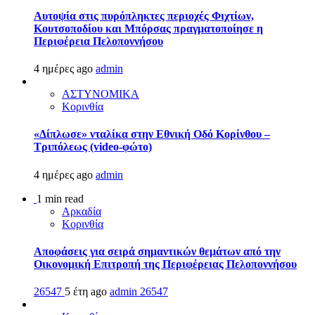
Αυτοψία στις πυρόπληκτες περιοχές Φιχτίων,
Κουτσοποδίου και Μπόρσας πραγματοποίησε η
Περιφέρεια Πελοποννήσου
4 ημέρες ago
admin
ΑΣΤΥΝΟΜΙΚΑ
Κορινθία
«Δίπλωσε» νταλίκα στην Εθνική Oδό Κορίνθου –
Τριπόλεως (video-φώτο)
4 ημέρες ago
admin
1 min read
Αρκαδία
Κορινθία
Αποφάσεις για σειρά σημαντικών θεμάτων από την
Οικονομική Επιτροπή της Περιφέρειας Πελοποννήσου
26547
5 έτη ago
admin
26547