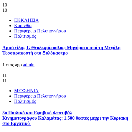
10
10
ΕΚΚΛΗΣΙΑ
Κορινθία
Περιφέρεια Πελοποννήσου
Πολιτισμός
Αριστείδης Γ. Θεοδωρόπουλος: Μηνύματα από τη Μεγάλη
Τεσσαρακοστή στο Ξυλόκαστρο
1 έτος ago
admin
11
11
ΜΕΣΣΗΝΙΑ
Περιφέρεια Πελοποννήσου
Πολιτισμός
3ο Παιδικό και Εφηβικό Φεστιβάλ
Κινηματογράφου Καλαμάτας: 1.500 θεατές μέχρι την Κυριακή
στο Εργατικό