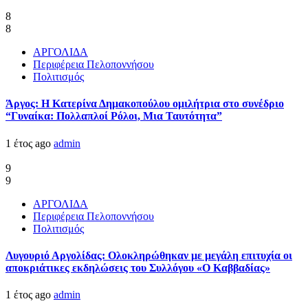
8
8
ΑΡΓΟΛΙΔΑ
Περιφέρεια Πελοποννήσου
Πολιτισμός
Άργος: Η Κατερίνα Δημακοπούλου ομιλήτρια στο συνέδριο
“Γυναίκα: Πολλαπλοί Ρόλοι, Μια Ταυτότητα”
1 έτος ago
admin
9
9
ΑΡΓΟΛΙΔΑ
Περιφέρεια Πελοποννήσου
Πολιτισμός
Λυγουριό Αργολίδας: Ολοκληρώθηκαν με μεγάλη επιτυχία οι
αποκριάτικες εκδηλώσεις του Συλλόγου «Ο Καββαδίας»
1 έτος ago
admin