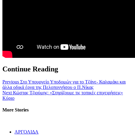
Continue Reading
Previous
Στο Υπουργείο Υποδομών για το Τζάνε- Καλαμάκι και
άλλα οδικά έργα της Πελοποννήσου ο Π.Νίκας
Next
Κώστας Τζιούμης: «Στηρίζουμε τις τοπικές επιχειρήσεις»
Κύριο
More Stories
ΑΡΓΟΛΙΔΑ