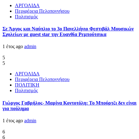
ΑΡΓΟΛΙΔΑ
Περιφέρεια Πελοποννήσου
Πολιτισμός
Σε Άργος και Ναύπλιο το 3ο Πανελλήνιο Φεστιβάλ Μουσικών
Σχολείων με guest star την Ευανθία Ρεμπούτσικα
1 έτος ago
admin
5
5
ΑΡΓΟΛΙΔΑ
Περιφέρεια Πελοποννήσου
ΠΟΛΙΤΙΚΗ
Πολιτισμός
Γιώργος Γαβρήλος- Μαρίνα Κοντοτόλη: Το Μπούρτζι δεν είναι
για πούλημα
1 έτος ago
admin
6
6