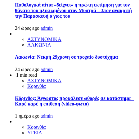
Παθολογικά αίτια «δείχνει» η πρώτη εκτίμηση για τον
θάνατο του ηλικιωμένου στον Μυστρά – Στον ανακριτή
την Παρασκευή ο γιος του
24 ώρες ago
admin
ΑΣΤΥΝΟΜΙΚΑ
ΛΑΚΩΝΙΑ
Λακωνία: Νεκρή 29χρονη σε τροχαίο δυστύχημα
24 ώρες ago
admin
1 min read
ΑΣΤΥΝΟΜΙΚΑ
Κορινθία
Κόρινθος: Άγνωστος προκάλεσε φθορές σε κατάστημα –
Καρέ καρέ η επίθεση (video-φωτο)
1 ημέρα ago
admin
Κορινθία
ΥΓΕΙΑ