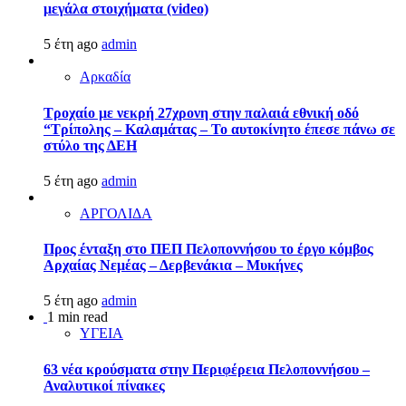
μεγάλα στοιχήματα (video)
5 έτη ago
admin
Αρκαδία
Τροχαίο με νεκρή 27χρονη στην παλαιά εθνική οδό
“Τρίπολης – Καλαμάτας – Το αυτοκίνητο έπεσε πάνω σε
στύλο της ΔΕΗ
5 έτη ago
admin
ΑΡΓΟΛΙΔΑ
Προς ένταξη στο ΠΕΠ Πελοποννήσου το έργο κόμβος
Αρχαίας Νεμέας – Δερβενάκια – Μυκήνες
5 έτη ago
admin
1 min read
ΥΓΕΙΑ
63 νέα κρούσματα στην Περιφέρεια Πελοποννήσου –
Αναλυτικοί πίνακες