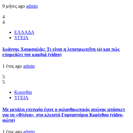
9 μήνες ago
admin
4
4
ΕΛΛΑΔΑ
ΥΓΕΙΑ
Ιωάννης Χουρσαλάς: Τι είναι η λιποπρωτεΐνη (a) και πώς
επηρεάζει την καρδιά (video)
1 έτος ago
admin
5
5
Κορινθία
ΥΓΕΙΑ
Με μεγάλη επιτυχία έγινε ο φιλανθρωπικός αγώνας μπάσκετ
για τη «Φλόγα» στο κλειστό Γυμναστήριο Κορίνθου (video-
φώτο)
1 έτος ago
admin