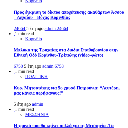
Κορινθία
Προς έγκριση το δίκτυο αποχέτευσης ακαθάρτων Άσσου
– Λεχαίου – Βόχας Κορινθίας
24664
5 έτη ago
admin
24664
1 min read
Κορινθία
Μπλόκα της Τροχαίας στα διόδια Σπαθοβουνίου στην
Εθνική Οδό Κορίνθου-Τρίπολης (video-φώτο)
6758
5 έτη ago
admin
6758
1 min read
ΠΟΛΙΤΙΚΗ
Κυρ. Μητσοτάκης για 5ο χρυσό Πετρούνια: “Λευτέρη,
μας κάνεις περήφανους!”
5 έτη ago
admin
1 min read
ΜΕΣΣΗΝΙΑ
Η χρονιά που θα κρίνει πολλά για τη Μεσσηνία -Τα