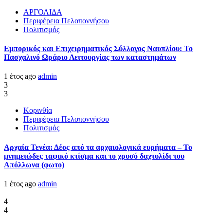
ΑΡΓΟΛΙΔΑ
Περιφέρεια Πελοποννήσου
Πολιτισμός
Εμπορικός και Επιχειρηματικός Σύλλογος Ναυπλίου: Το
Πασχαλινό Ωράριο Λειτουργίας των καταστημάτων
1 έτος ago
admin
3
3
Κορινθία
Περιφέρεια Πελοποννήσου
Πολιτισμός
Αρχαία Τενέα: Δέος από τα αρχαιολογικά ευρήματα – Το
μνημειώδες ταφικό κτίσμα και το χρυσό δαχτυλίδι του
Απόλλωνα (φωτο)
1 έτος ago
admin
4
4