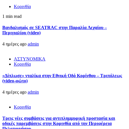
Κορινθία
1 min read
Βανδαλισμός σε SEATRAC στην Παραλία Λεχαίου –
Περιγιαλίου (video)
4 ημέρες ago
admin
ΑΣΤΥΝΟΜΙΚΑ
Κορινθία
«Δίπλωσε» νταλίκα στην Εθνική Oδό Κορίνθου – Τριπόλεως
(video-φώτο)
4 ημέρες ago
admin
Κορινθία
Τρεις νέες συμβάσεις για αντιπλημμυρική προστασία και
οδικές παρεμβάσεις στην Κορινθία από την Περιφέρεια
Πελοποννήσου