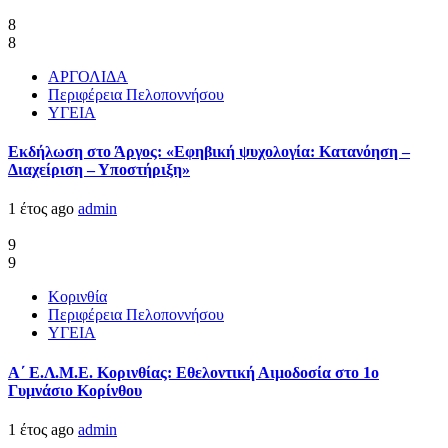
8
8
ΑΡΓΟΛΙΔΑ
Περιφέρεια Πελοποννήσου
ΥΓΕΙΑ
Εκδήλωση στο Άργος: «Εφηβική ψυχολογία: Κατανόηση –
Διαχείριση – Υποστήριξη»
1 έτος ago
admin
9
9
Κορινθία
Περιφέρεια Πελοποννήσου
ΥΓΕΙΑ
Α΄ Ε.Λ.Μ.Ε. Κορινθίας: Εθελοντική Αιμοδοσία στο 1ο
Γυμνάσιο Κορίνθου
1 έτος ago
admin