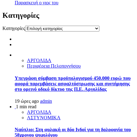
Παρασκευή ο γιος του
Kατηγορίες
Kατηγορίες
ΑΡΓΟΛΙΔΑ
Περιφέρεια Πελοποννήσου
Υπεγράφη σύμβαση προϋπολογισμού 450.000 ευρώ που
αφορά παρεμβάσεις ασφαλτόστρωσης και συντήρησης
στο ορεινό οδικό δίκτυο της Π.Ε. Αργολίδας
19 ώρες ago
admin
1 min read
ΑΡΓΟΛΙΔΑ
ΑΣΤΥΝΟΜΙΚΑ
Ναύπλιο: Στη φυλακή οι δύο Ινδοί για τη δολοφονία του
58χρονου ψυχολόγου