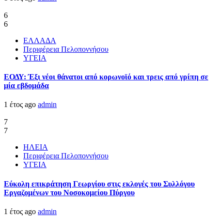
6
6
ΕΛΛΑΔΑ
Περιφέρεια Πελοποννήσου
ΥΓΕΙΑ
ΕΟΔΥ: Έξι νέοι θάνατοι από κορωνοϊό και τρεις από γρίπη σε
μία εβδομάδα
1 έτος ago
admin
7
7
ΗΛΕΙΑ
Περιφέρεια Πελοποννήσου
ΥΓΕΙΑ
Εύκολη επικράτηση Γεωργίου στις εκλογές του Συλλόγου
Εργαζομένων του Νοσοκομείου Πύργου
1 έτος ago
admin