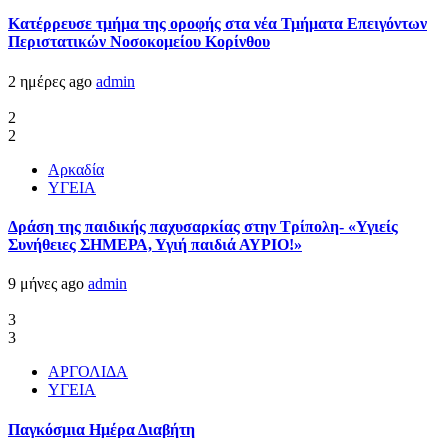
Kατέρρευσε τμήμα της οροφής στα νέα Τμήματα Επειγόντων
Περιστατικών Νοσοκομείου Κορίνθου
2 ημέρες ago
admin
2
2
Αρκαδία
ΥΓΕΙΑ
Δράση της παιδικής παχυσαρκίας στην Τρίπολη- «Υγιείς
Συνήθειες ΣΗΜΕΡΑ, Υγιή παιδιά ΑΥΡΙΟ!»
9 μήνες ago
admin
3
3
ΑΡΓΟΛΙΔΑ
ΥΓΕΙΑ
Παγκόσμια Ημέρα Διαβήτη