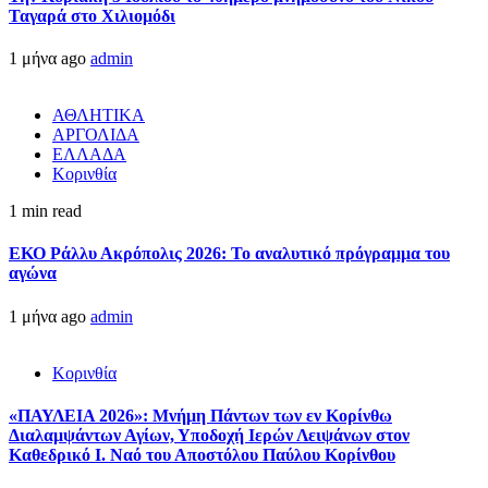
Ταγαρά στο Χιλιομόδι
1 μήνα ago
admin
ΑΘΛΗΤΙΚΑ
ΑΡΓΟΛΙΔΑ
ΕΛΛΑΔΑ
Κορινθία
1 min read
ΕΚΟ Ράλλυ Ακρόπολις 2026: Το αναλυτικό πρόγραμμα του
αγώνα
1 μήνα ago
admin
Κορινθία
«ΠΑΥΛΕΙΑ 2026»: Μνήμη Πάντων των εν Κορίνθω
Διαλαμψάντων Αγίων, Υποδοχή Ιερών Λειψάνων στον
Καθεδρικό Ι. Ναό του Αποστόλου Παύλου Κορίνθου