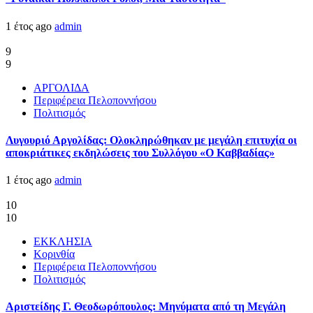
1 έτος ago
admin
9
9
ΑΡΓΟΛΙΔΑ
Περιφέρεια Πελοποννήσου
Πολιτισμός
Λυγουριό Αργολίδας: Ολοκληρώθηκαν με μεγάλη επιτυχία οι
αποκριάτικες εκδηλώσεις του Συλλόγου «Ο Καββαδίας»
1 έτος ago
admin
10
10
ΕΚΚΛΗΣΙΑ
Κορινθία
Περιφέρεια Πελοποννήσου
Πολιτισμός
Αριστείδης Γ. Θεοδωρόπουλος: Μηνύματα από τη Μεγάλη