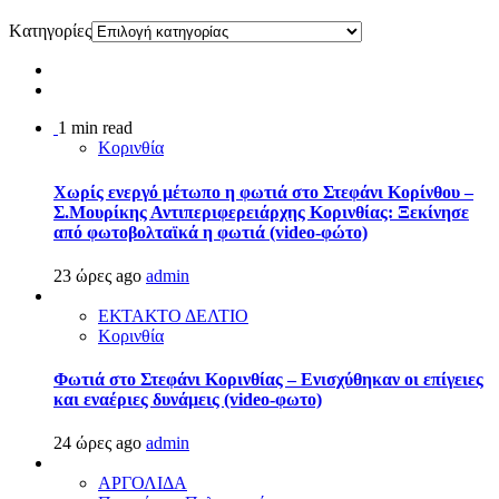
Kατηγορίες
1 min read
Κορινθία
Χωρίς ενεργό μέτωπο η φωτιά στο Στεφάνι Κορίνθου –
Σ.Μουρίκης Αντιπεριφερειάρχης Κορινθίας: Ξεκίνησε
από φωτοβολταϊκά η φωτιά (video-φώτο)
23 ώρες ago
admin
ΕΚΤΑΚΤΟ ΔΕΛΤΙΟ
Κορινθία
Φωτιά στο Στεφάνι Κορινθίας – Ενισχύθηκαν οι επίγειες
και εναέριες δυνάμεις (video-φωτο)
24 ώρες ago
admin
ΑΡΓΟΛΙΔΑ