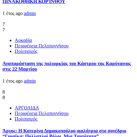
ΠΙΝΑΚΟΘΗΚΗ ΚΟΡΊΝΘΟΥ
1 έτος ago
admin
7
7
Αρκαδία
Περιφέρεια Πελοποννήσου
Πολιτισμός
Αναπαράσταση της πολιορκίας του Κάστρου της Καρύταινας
στις 22 Μαρτίου
1 έτος ago
admin
8
8
ΑΡΓΟΛΙΔΑ
Περιφέρεια Πελοποννήσου
Πολιτισμός
Άργος: Η Κατερίνα Δημακοπούλου ομιλήτρια στο συνέδριο
“Γυναίκα: Πολλαπλοί Ρόλοι, Μια Ταυτότητα”