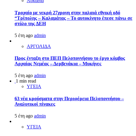
Αρκαδία
Τροχαίο με νεκρή 27χρονη στην παλαιά εθνική οδό
“Τρίπολης – Καλαμάτας – Το αυτοκίνητο έπεσε πάνω σε
στύλο της ΔΕΗ
5 έτη ago
admin
ΑΡΓΟΛΙΔΑ
Προς ένταξη στο ΠΕΠ Πελοποννήσου το έργο κόμβος
Αρχαίας Νεμέας – Δερβενάκια – Μυκήνες
5 έτη ago
admin
1 min read
ΥΓΕΙΑ
63 νέα κρούσματα στην Περιφέρεια Πελοποννήσου –
Αναλυτικοί πίνακες
5 έτη ago
admin
ΥΓΕΙΑ