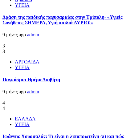
ΥΓΕΙΑ
Δράση της παιδικής παχυσαρκίας στην Τρίπολη- «Υγιείς
Συνήθειες ΣΗΜΕΡΑ, Υγιή παιδιά ΑΥΡΙΟ!»
9 μήνες ago
admin
3
3
ΑΡΓΟΛΙΔΑ
ΥΓΕΙΑ
Παγκόσμια Ημέρα Διαβήτη
9 μήνες ago
admin
4
4
ΕΛΛΑΔΑ
ΥΓΕΙΑ
Ιωάννης Χουρσαλάς: Τι είναι η λιποπρωτεΐνη (a) και πώς