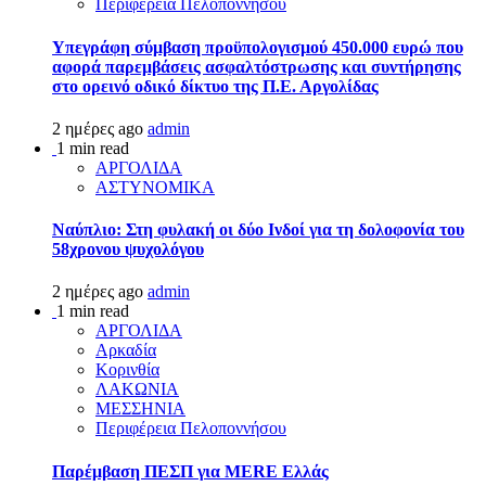
Περιφέρεια Πελοποννήσου
Υπεγράφη σύμβαση προϋπολογισμού 450.000 ευρώ που
αφορά παρεμβάσεις ασφαλτόστρωσης και συντήρησης
στο ορεινό οδικό δίκτυο της Π.Ε. Αργολίδας
2 ημέρες ago
admin
1 min read
ΑΡΓΟΛΙΔΑ
ΑΣΤΥΝΟΜΙΚΑ
Ναύπλιο: Στη φυλακή οι δύο Ινδοί για τη δολοφονία του
58χρονου ψυχολόγου
2 ημέρες ago
admin
1 min read
ΑΡΓΟΛΙΔΑ
Αρκαδία
Κορινθία
ΛΑΚΩΝΙΑ
ΜΕΣΣΗΝΙΑ
Περιφέρεια Πελοποννήσου
Παρέμβαση ΠΕΣΠ για MERE Ελλάς