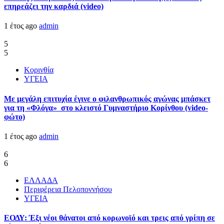
επηρεάζει την καρδιά (video)
1 έτος ago
admin
5
5
Κορινθία
ΥΓΕΙΑ
Με μεγάλη επιτυχία έγινε ο φιλανθρωπικός αγώνας μπάσκετ
για τη «Φλόγα» στο κλειστό Γυμναστήριο Κορίνθου (video-
φώτο)
1 έτος ago
admin
6
6
ΕΛΛΑΔΑ
Περιφέρεια Πελοποννήσου
ΥΓΕΙΑ
ΕΟΔΥ: Έξι νέοι θάνατοι από κορωνοϊό και τρεις από γρίπη σε