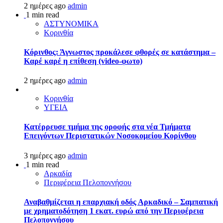
2 ημέρες ago
admin
1 min read
ΑΣΤΥΝΟΜΙΚΑ
Κορινθία
Κόρινθος: Άγνωστος προκάλεσε φθορές σε κατάστημα –
Καρέ καρέ η επίθεση (video-φωτο)
2 ημέρες ago
admin
Κορινθία
ΥΓΕΙΑ
Kατέρρευσε τμήμα της οροφής στα νέα Τμήματα
Επειγόντων Περιστατικών Νοσοκομείου Κορίνθου
3 ημέρες ago
admin
1 min read
Αρκαδία
Περιφέρεια Πελοποννήσου
Αναβαθμίζεται η επαρχιακή οδός Αρκαδικό – Σαμπατική
με χρηματοδότηση 1 εκατ. ευρώ από την Περιφέρεια
Πελοποννήσου