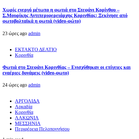
Χωρίς ενεργό μέτωπο η φωτιά στο Στεφάνι Κορίνθου –
Σ.Μουρίκης Αντιπεριφερειάρχης Κορινθίας: Ξεκίνησε από
φωτοβολταϊκά η φωτιά (video-φώτο)
23 ώρες ago
admin
ΕΚΤΑΚΤΟ ΔΕΛΤΙΟ
Κορινθία
Φωτιά στο Στεφάνι Κορινθίας – Ενισχύθηκαν οι επίγειες και
εναέριες δυνάμεις (video-φωτο)
24 ώρες ago
admin
ΑΡΓΟΛΙΔΑ
Αρκαδία
Κορινθία
ΛΑΚΩΝΙΑ
ΜΕΣΣΗΝΙΑ
Περιφέρεια Πελοποννήσου