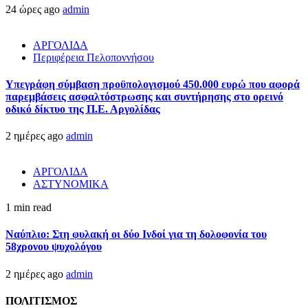
24 ώρες ago
admin
ΑΡΓΟΛΙΔΑ
Περιφέρεια Πελοποννήσου
Υπεγράφη σύμβαση προϋπολογισμού 450.000 ευρώ που αφορά
παρεμβάσεις ασφαλτόστρωσης και συντήρησης στο ορεινό
οδικό δίκτυο της Π.Ε. Αργολίδας
2 ημέρες ago
admin
ΑΡΓΟΛΙΔΑ
ΑΣΤΥΝΟΜΙΚΑ
1 min read
Ναύπλιο: Στη φυλακή οι δύο Ινδοί για τη δολοφονία του
58χρονου ψυχολόγου
2 ημέρες ago
admin
ΠΟΛΙΤΙΣΜΟΣ