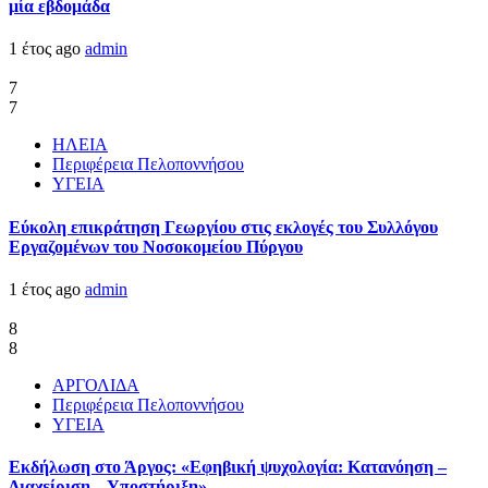
μία εβδομάδα
1 έτος ago
admin
7
7
ΗΛΕΙΑ
Περιφέρεια Πελοποννήσου
ΥΓΕΙΑ
Εύκολη επικράτηση Γεωργίου στις εκλογές του Συλλόγου
Εργαζομένων του Νοσοκομείου Πύργου
1 έτος ago
admin
8
8
ΑΡΓΟΛΙΔΑ
Περιφέρεια Πελοποννήσου
ΥΓΕΙΑ
Εκδήλωση στο Άργος: «Εφηβική ψυχολογία: Κατανόηση –
Διαχείριση – Υποστήριξη»