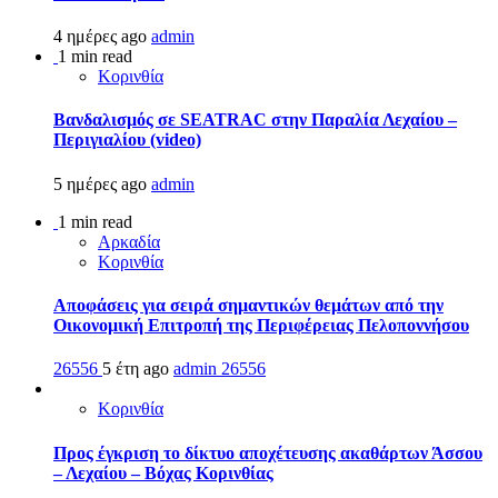
4 ημέρες ago
admin
1 min read
Κορινθία
Βανδαλισμός σε SEATRAC στην Παραλία Λεχαίου –
Περιγιαλίου (video)
5 ημέρες ago
admin
1 min read
Αρκαδία
Κορινθία
Αποφάσεις για σειρά σημαντικών θεμάτων από την
Οικονομική Επιτροπή της Περιφέρειας Πελοποννήσου
26556
5 έτη ago
admin
26556
Κορινθία
Προς έγκριση το δίκτυο αποχέτευσης ακαθάρτων Άσσου
– Λεχαίου – Βόχας Κορινθίας