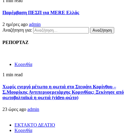
1 min read
Παρέμβαση ΠΕΣΠ για MERE Ελλάς
2 ημέρες ago
admin
Αναζήτηση για:
ΡΕΠΟΡΤΑΖ
Κορινθία
1 min read
Χωρίς ενεργό μέτωπο η φωτιά στο Στεφάνι Κορίνθου –
Σ.Μουρίκης Αντιπεριφερειάρχης Κορινθίας: Ξεκίνησε από
φωτοβολταϊκά η φωτιά (video-φώτο)
23 ώρες ago
admin
ΕΚΤΑΚΤΟ ΔΕΛΤΙΟ
Κορινθία