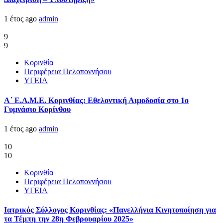
1 έτος ago
admin
9
9
Κορινθία
Περιφέρεια Πελοποννήσου
ΥΓΕΙΑ
Α΄ Ε.Λ.Μ.Ε. Κορινθίας: Εθελοντική Αιμοδοσία στο 1ο
Γυμνάσιο Κορίνθου
1 έτος ago
admin
10
10
Κορινθία
Περιφέρεια Πελοποννήσου
ΥΓΕΙΑ
Ιατρικός Σύλλογος Κορινθίας: «Πανελλήνια Κινητοποίηση για
τα Τέμπη την 28η Φεβρουαρίου 2025»