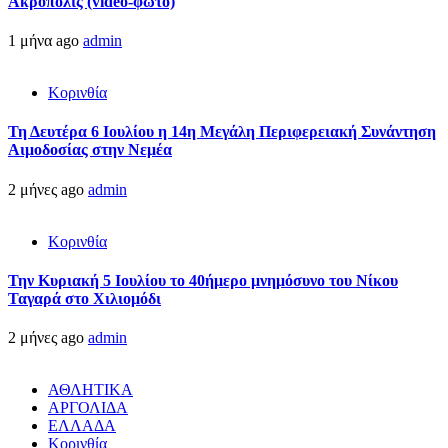
Ακρόπολις (video-φωτο)
1 μήνα ago
admin
Κορινθία
Τη Δευτέρα 6 Ιουλίου η 14η Μεγάλη Περιφερειακή Συνάντηση
Αιμοδοσίας στην Νεμέα
2 μήνες ago
admin
Κορινθία
Την Κυριακή 5 Ιουλίου το 40ήμερο μνημόσυνο του Νίκου
Ταγαρά στο Χιλιομόδι
2 μήνες ago
admin
ΑΘΛΗΤΙΚΑ
ΑΡΓΟΛΙΔΑ
ΕΛΛΑΔΑ
Κορινθία