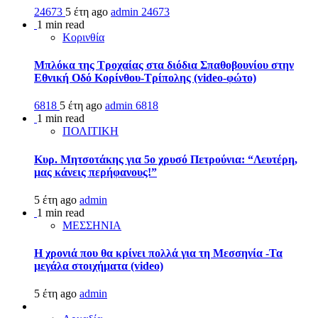
24673
5 έτη ago
admin
24673
1 min read
Κορινθία
Μπλόκα της Τροχαίας στα διόδια Σπαθοβουνίου στην
Εθνική Οδό Κορίνθου-Τρίπολης (video-φώτο)
6818
5 έτη ago
admin
6818
1 min read
ΠΟΛΙΤΙΚΗ
Κυρ. Μητσοτάκης για 5ο χρυσό Πετρούνια: “Λευτέρη,
μας κάνεις περήφανους!”
5 έτη ago
admin
1 min read
ΜΕΣΣΗΝΙΑ
Η χρονιά που θα κρίνει πολλά για τη Μεσσηνία -Τα
μεγάλα στοιχήματα (video)
5 έτη ago
admin