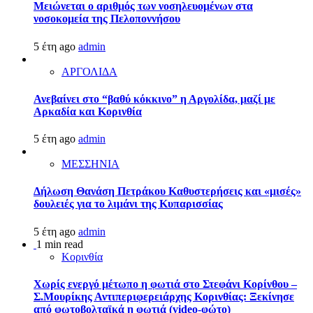
Μειώνεται ο αριθμός των νοσηλευομένων στα
νοσοκομεία της Πελοποννήσου
5 έτη ago
admin
ΑΡΓΟΛΙΔΑ
Ανεβαίνει στο “βαθύ κόκκινο” η Αργολίδα, μαζί με
Αρκαδία και Κορινθία
5 έτη ago
admin
ΜΕΣΣΗΝΙΑ
Δήλωση Θανάση Πετράκου Καθυστερήσεις και «μισές»
δουλειές για το λιμάνι της Κυπαρισσίας
5 έτη ago
admin
1 min read
Κορινθία
Χωρίς ενεργό μέτωπο η φωτιά στο Στεφάνι Κορίνθου –
Σ.Μουρίκης Αντιπεριφερειάρχης Κορινθίας: Ξεκίνησε
από φωτοβολταϊκά η φωτιά (video-φώτο)