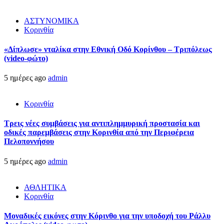
ΑΣΤΥΝΟΜΙΚΑ
Κορινθία
«Δίπλωσε» νταλίκα στην Εθνική Oδό Κορίνθου – Τριπόλεως
(video-φώτο)
5 ημέρες ago
admin
Κορινθία
Τρεις νέες συμβάσεις για αντιπλημμυρική προστασία και
οδικές παρεμβάσεις στην Κορινθία από την Περιφέρεια
Πελοποννήσου
5 ημέρες ago
admin
ΑΘΛΗΤΙΚΑ
Κορινθία
Μοναδικές εικόνες στην Κόρινθο για την υποδοχή του Ράλλυ