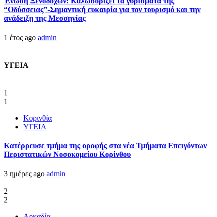
Ένωση Ξενοδόχων: Καλωσορίζει τα γυρίσματα της
“Οδύσσειας”-Σημαντική ευκαιρία για τον τουρισμό και την
ανάδειξη της Μεσσηνίας
1 έτος ago
admin
ΥΓΕΙΑ
1
1
Κορινθία
ΥΓΕΙΑ
Kατέρρευσε τμήμα της οροφής στα νέα Τμήματα Επειγόντων
Περιστατικών Νοσοκομείου Κορίνθου
3 ημέρες ago
admin
2
2
Αρκαδία