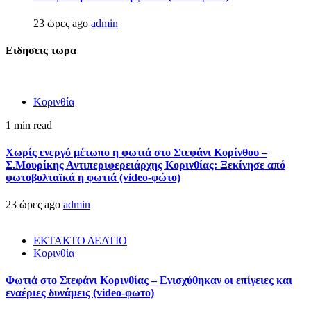
23 ώρες ago
admin
Ειδησεις τωρα
Κορινθία
1 min read
Χωρίς ενεργό μέτωπο η φωτιά στο Στεφάνι Κορίνθου –
Σ.Μουρίκης Αντιπεριφερειάρχης Κορινθίας: Ξεκίνησε από
φωτοβολταϊκά η φωτιά (video-φώτο)
23 ώρες ago
admin
ΕΚΤΑΚΤΟ ΔΕΛΤΙΟ
Κορινθία
Φωτιά στο Στεφάνι Κορινθίας – Ενισχύθηκαν οι επίγειες και
εναέριες δυνάμεις (video-φωτο)