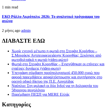
1 min read
ΕΚΟ Ράλλυ Ακρόπολις 2026: Το αναλυτικό πρόγραμμα του
αγώνα
2 μήνες ago
admin
ΔΙΑΒΑΣΤΕ ΕΔΩ
Χωρίς ενεργό μέτωπο η φωτιά στο Στεφάνι Κορίνθου –
Σ.Μουρίκης Αντιπεριφερειάρχης Κορινθίας: Ξεκίνησε από
φωτοβολταϊκά η φωτιά (video-φώτο)
Φωτιά στο Στεφάνι Κορινθίας – Ενισχύθηκαν οι επίγειες και
εναέριες δυνάμεις (video-φωτο)
Υπεγράφη σύμβαση προϋπολογισμού 450.000 ευρώ που
αφορά παρεμβάσεις ασφαλτόστρωσης και συντήρησης στο
ορεινό οδικό δίκτυο της Π.Ε. Αργολίδας
Ναύπλιο: Στη φυλακή οι δύο Ινδοί για τη δολοφονία του
58χρονου ψυχολόγου
Παρέμβαση ΠΕΣΠ για MERE Ελλάς
Kατηγορίες