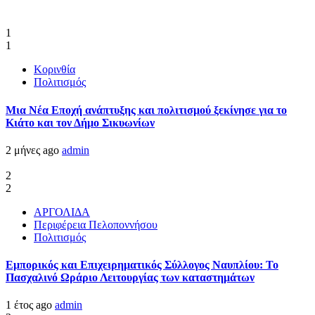
1
1
Κορινθία
Πολιτισμός
Μια Νέα Εποχή ανάπτυξης και πολιτισμού ξεκίνησε για το
Κιάτο και τον Δήμο Σικυωνίων
2 μήνες ago
admin
2
2
ΑΡΓΟΛΙΔΑ
Περιφέρεια Πελοποννήσου
Πολιτισμός
Εμπορικός και Επιχειρηματικός Σύλλογος Ναυπλίου: Το
Πασχαλινό Ωράριο Λειτουργίας των καταστημάτων
1 έτος ago
admin