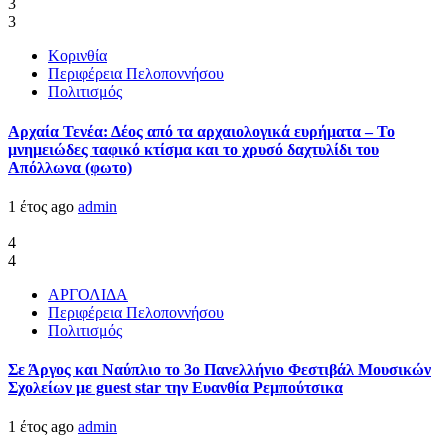
3
3
Κορινθία
Περιφέρεια Πελοποννήσου
Πολιτισμός
Αρχαία Τενέα: Δέος από τα αρχαιολογικά ευρήματα – Το
μνημειώδες ταφικό κτίσμα και το χρυσό δαχτυλίδι του
Απόλλωνα (φωτο)
1 έτος ago
admin
4
4
ΑΡΓΟΛΙΔΑ
Περιφέρεια Πελοποννήσου
Πολιτισμός
Σε Άργος και Ναύπλιο το 3ο Πανελλήνιο Φεστιβάλ Μουσικών
Σχολείων με guest star την Ευανθία Ρεμπούτσικα
1 έτος ago
admin