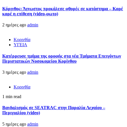
Κόρινθος: Άγνωστος προκάλεσε φθορές σε κατάστημα – Καρέ
καρέ η επίθεση (video-φωτο)
2 ημέρες ago
admin
Κορινθία
ΥΓΕΙΑ
Kατέρρευσε τμήμα της οροφής στα νέα Τμήματα Επειγόντων
Περιστατικών Νοσοκομείου Κορίνθου
3 ημέρες ago
admin
Κορινθία
1 min read
Βανδαλισμός σε SEATRAC στην Παραλία Λεχαίου –
Περιγιαλίου (video)
5 ημέρες ago
admin