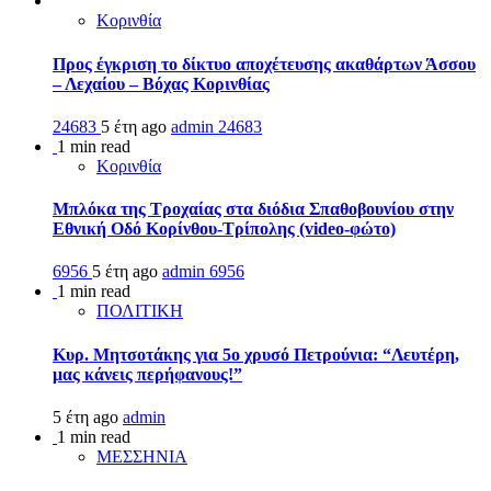
Κορινθία
Προς έγκριση το δίκτυο αποχέτευσης ακαθάρτων Άσσου
– Λεχαίου – Βόχας Κορινθίας
24683
5 έτη ago
admin
24683
1 min read
Κορινθία
Μπλόκα της Τροχαίας στα διόδια Σπαθοβουνίου στην
Εθνική Οδό Κορίνθου-Τρίπολης (video-φώτο)
6956
5 έτη ago
admin
6956
1 min read
ΠΟΛΙΤΙΚΗ
Κυρ. Μητσοτάκης για 5ο χρυσό Πετρούνια: “Λευτέρη,
μας κάνεις περήφανους!”
5 έτη ago
admin
1 min read
ΜΕΣΣΗΝΙΑ