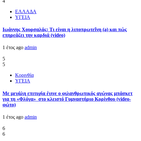
4
ΕΛΛΑΔΑ
ΥΓΕΙΑ
Ιωάννης Χουρσαλάς: Τι είναι η λιποπρωτεΐνη (a) και πώς
επηρεάζει την καρδιά (video)
1 έτος ago
admin
5
5
Κορινθία
ΥΓΕΙΑ
Με μεγάλη επιτυχία έγινε ο φιλανθρωπικός αγώνας μπάσκετ
για τη «Φλόγα» στο κλειστό Γυμναστήριο Κορίνθου (video-
φώτο)
1 έτος ago
admin
6
6