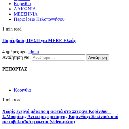
Κορινθία
ΛΑΚΩΝΙΑ
ΜΕΣΣΗΝΙΑ
Περιφέρεια Πελοποννήσου
1 min read
Παρέμβαση ΠΕΣΠ για MERE Ελλάς
4 ημέρες ago
admin
Αναζήτηση για:
ΡΕΠΟΡΤΑΖ
Κορινθία
1 min read
Χωρίς ενεργό μέτωπο η φωτιά στο Στεφάνι Κορίνθου –
Σ.Μουρίκης Αντιπεριφερειάρχης Κορινθίας: Ξεκίνησε από
φωτοβολταϊκά η φωτιά (video-φώτο)