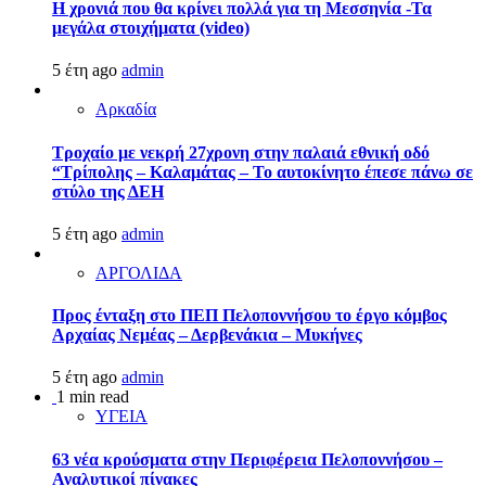
Η χρονιά που θα κρίνει πολλά για τη Μεσσηνία -Τα
μεγάλα στοιχήματα (video)
5 έτη ago
admin
Αρκαδία
Τροχαίο με νεκρή 27χρονη στην παλαιά εθνική οδό
“Τρίπολης – Καλαμάτας – Το αυτοκίνητο έπεσε πάνω σε
στύλο της ΔΕΗ
5 έτη ago
admin
ΑΡΓΟΛΙΔΑ
Προς ένταξη στο ΠΕΠ Πελοποννήσου το έργο κόμβος
Αρχαίας Νεμέας – Δερβενάκια – Μυκήνες
5 έτη ago
admin
1 min read
ΥΓΕΙΑ
63 νέα κρούσματα στην Περιφέρεια Πελοποννήσου –
Αναλυτικοί πίνακες