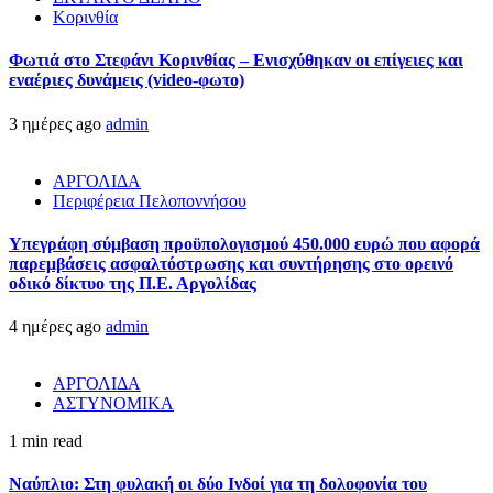
Κορινθία
Φωτιά στο Στεφάνι Κορινθίας – Ενισχύθηκαν οι επίγειες και
εναέριες δυνάμεις (video-φωτο)
3 ημέρες ago
admin
ΑΡΓΟΛΙΔΑ
Περιφέρεια Πελοποννήσου
Υπεγράφη σύμβαση προϋπολογισμού 450.000 ευρώ που αφορά
παρεμβάσεις ασφαλτόστρωσης και συντήρησης στο ορεινό
οδικό δίκτυο της Π.Ε. Αργολίδας
4 ημέρες ago
admin
ΑΡΓΟΛΙΔΑ
ΑΣΤΥΝΟΜΙΚΑ
1 min read
Ναύπλιο: Στη φυλακή οι δύο Ινδοί για τη δολοφονία του