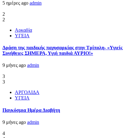
5 ημέρες ago
admin
2
2
Αρκαδία
ΥΓΕΙΑ
Δράση της παιδικής παχυσαρκίας στην Τρίπολη- «Υγιείς
Συνήθειες ΣΗΜΕΡΑ, Υγιή παιδιά ΑΥΡΙΟ!»
9 μήνες ago
admin
3
3
ΑΡΓΟΛΙΔΑ
ΥΓΕΙΑ
Παγκόσμια Ημέρα Διαβήτη
9 μήνες ago
admin
4