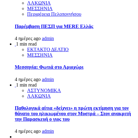
ΛΑΚΩΝΙΑ
ΜΕΣΣΗΝΙΑ
Περιφέρεια Πελοποννήσου
Παρέμβαση ΠΕΣΠ για MERE Ελλάς
4 ημέρες ago
admin
1 min read
ΕΚΤΑΚΤΟ ΔΕΛΤΙΟ
ΜΕΣΣΗΝΙΑ
Μεσσηνία: Φωτιά στο Αριοχώρι
4 ημέρες ago
admin
1 min read
ΑΣΤΥΝΟΜΙΚΑ
ΛΑΚΩΝΙΑ
Παθολογικά αίτια «δείχνει» η πρώτη εκτίμηση για τον
θάνατο του ηλικιωμένου στον Μυστρά – Στον ανακριτή
την Παρασκευή ο γιος του
4 ημέρες ago
admin