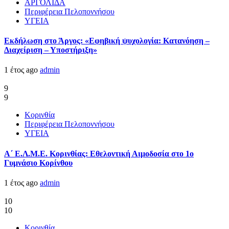
ΑΡΓΟΛΙΔΑ
Περιφέρεια Πελοποννήσου
ΥΓΕΙΑ
Εκδήλωση στο Άργος: «Εφηβική ψυχολογία: Κατανόηση –
Διαχείριση – Υποστήριξη»
1 έτος ago
admin
9
9
Κορινθία
Περιφέρεια Πελοποννήσου
ΥΓΕΙΑ
Α΄ Ε.Λ.Μ.Ε. Κορινθίας: Εθελοντική Αιμοδοσία στο 1ο
Γυμνάσιο Κορίνθου
1 έτος ago
admin
10
10
Κορινθία