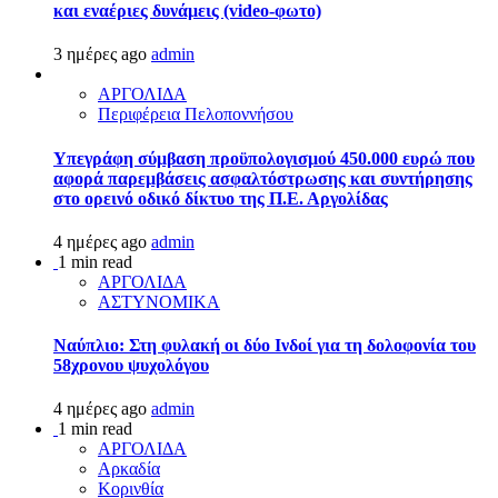
και εναέριες δυνάμεις (video-φωτο)
3 ημέρες ago
admin
ΑΡΓΟΛΙΔΑ
Περιφέρεια Πελοποννήσου
Υπεγράφη σύμβαση προϋπολογισμού 450.000 ευρώ που
αφορά παρεμβάσεις ασφαλτόστρωσης και συντήρησης
στο ορεινό οδικό δίκτυο της Π.Ε. Αργολίδας
4 ημέρες ago
admin
1 min read
ΑΡΓΟΛΙΔΑ
ΑΣΤΥΝΟΜΙΚΑ
Ναύπλιο: Στη φυλακή οι δύο Ινδοί για τη δολοφονία του
58χρονου ψυχολόγου
4 ημέρες ago
admin
1 min read
ΑΡΓΟΛΙΔΑ
Αρκαδία
Κορινθία