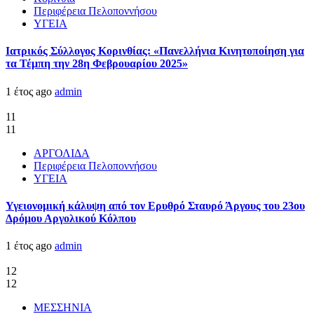
Περιφέρεια Πελοποννήσου
ΥΓΕΙΑ
Ιατρικός Σύλλογος Κορινθίας: «Πανελλήνια Κινητοποίηση για
τα Τέμπη την 28η Φεβρουαρίου 2025»
1 έτος ago
admin
11
11
ΑΡΓΟΛΙΔΑ
Περιφέρεια Πελοποννήσου
ΥΓΕΙΑ
Υγειονομική κάλυψη από τον Ερυθρό Σταυρό Άργους του 23ου
Δρόμου Αργολικού Κόλπου
1 έτος ago
admin
12
12
ΜΕΣΣΗΝΙΑ