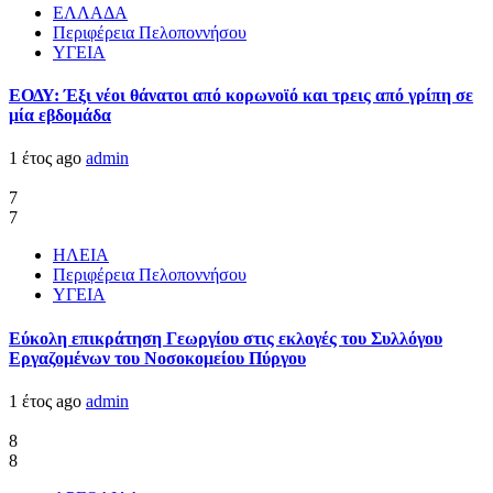
ΕΛΛΑΔΑ
Περιφέρεια Πελοποννήσου
ΥΓΕΙΑ
ΕΟΔΥ: Έξι νέοι θάνατοι από κορωνοϊό και τρεις από γρίπη σε
μία εβδομάδα
1 έτος ago
admin
7
7
ΗΛΕΙΑ
Περιφέρεια Πελοποννήσου
ΥΓΕΙΑ
Εύκολη επικράτηση Γεωργίου στις εκλογές του Συλλόγου
Εργαζομένων του Νοσοκομείου Πύργου
1 έτος ago
admin
8
8