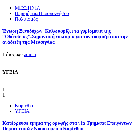
ΜΕΣΣΗΝΙΑ
Περιφέρεια Πελοποννήσου
Πολιτισμός
Ένωση Ξενοδόχων: Καλωσορίζει τα γυρίσματα της
“Οδύσσειας”-Σημαντική ευκαιρία για τον τουρισμό και την
ανάδειξη της Μεσσηνίας
1 έτος ago
admin
ΥΓΕΙΑ
1
1
Κορινθία
ΥΓΕΙΑ
Kατέρρευσε τμήμα της οροφής στα νέα Τμήματα Επειγόντων
Περιστατικών Νοσοκομείου Κορίνθου