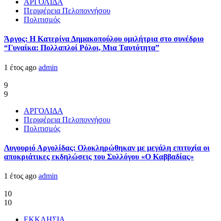
ΑΡΓΟΛΙΔΑ
Περιφέρεια Πελοποννήσου
Πολιτισμός
Άργος: Η Κατερίνα Δημακοπούλου ομιλήτρια στο συνέδριο
“Γυναίκα: Πολλαπλοί Ρόλοι, Μια Ταυτότητα”
1 έτος ago
admin
9
9
ΑΡΓΟΛΙΔΑ
Περιφέρεια Πελοποννήσου
Πολιτισμός
Λυγουριό Αργολίδας: Ολοκληρώθηκαν με μεγάλη επιτυχία οι
αποκριάτικες εκδηλώσεις του Συλλόγου «Ο Καββαδίας»
1 έτος ago
admin
10
10
ΕΚΚΛΗΣΙΑ