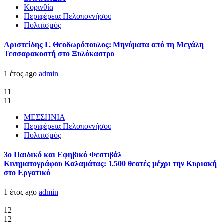
Κορινθία
Περιφέρεια Πελοποννήσου
Πολιτισμός
Αριστείδης Γ. Θεοδωρόπουλος: Μηνύματα από τη Μεγάλη
Τεσσαρακοστή στο Ξυλόκαστρο
1 έτος ago
admin
11
11
ΜΕΣΣΗΝΙΑ
Περιφέρεια Πελοποννήσου
Πολιτισμός
3ο Παιδικό και Εφηβικό Φεστιβάλ
Κινηματογράφου Καλαμάτας: 1.500 θεατές μέχρι την Κυριακή
στο Εργατικό
1 έτος ago
admin
12
12