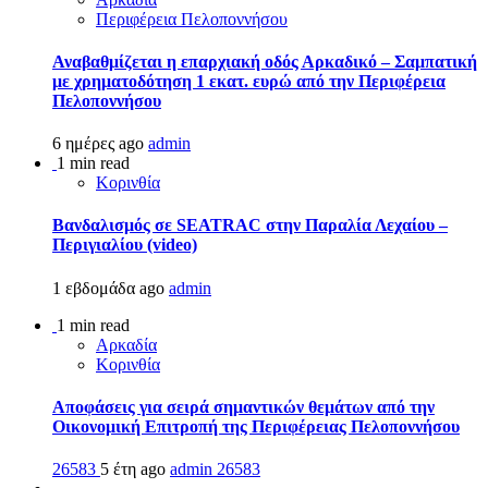
Περιφέρεια Πελοποννήσου
Αναβαθμίζεται η επαρχιακή οδός Αρκαδικό – Σαμπατική
με χρηματοδότηση 1 εκατ. ευρώ από την Περιφέρεια
Πελοποννήσου
6 ημέρες ago
admin
1 min read
Κορινθία
Βανδαλισμός σε SEATRAC στην Παραλία Λεχαίου –
Περιγιαλίου (video)
1 εβδομάδα ago
admin
1 min read
Αρκαδία
Κορινθία
Αποφάσεις για σειρά σημαντικών θεμάτων από την
Οικονομική Επιτροπή της Περιφέρειας Πελοποννήσου
26583
5 έτη ago
admin
26583