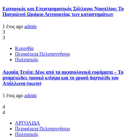
Εμπορικός και Επιχειρηματικός Σύλλογος Ναυπλίου: Το
Πασχαλινό Ωράριο Λειτουργίας των καταστημάτων
1 έτος ago
admin
3
3
Κορινθία
Περιφέρεια Πελοποννήσου
Πολιτισμός
Αρχαία Τενέα: Δέος από τα αρχαιολογικά ευρήματα – Το
μνημειώδες ταφικό κτίσμα και το χρυσό δαχτυλίδι του
Απόλλωνα (φωτο)
1 έτος ago
admin
4
4
ΑΡΓΟΛΙΔΑ
Περιφέρεια Πελοποννήσου
Πολιτισμός