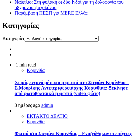
Ναύπλιο: Στη φυλακή οι δύο Ινδοί για τη δολοφονία του
58χρονου ψυχολόγου
Παρέμβαση ΠΕΣΠ για MERE Ελλάς
Kατηγορίες
Kατηγορίες
1 min read
Κορινθία
Χωρίς ενεργό μέτωπο η φωτιά στο Στεφάνι Κορίνθου –
Σ.Μουρίκης Αντιπεριφερειάρχης Κορινθίας: Ξεκίνησε
από φωτοβολταϊκά η φωτιά (video-φώτο)
3 ημέρες ago
admin
ΕΚΤΑΚΤΟ ΔΕΛΤΙΟ
Κορινθία
Φωτιά στο Στεφάνι Κορινθίας – Ενισχύθηκαν οι επίγειες