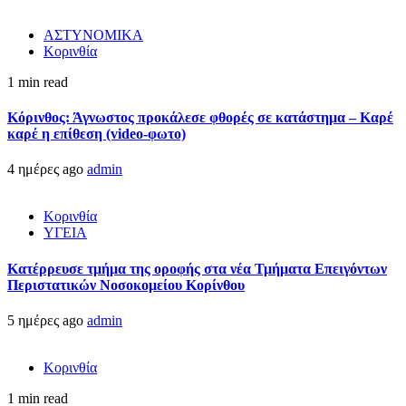
ΑΣΤΥΝΟΜΙΚΑ
Κορινθία
1 min read
Κόρινθος: Άγνωστος προκάλεσε φθορές σε κατάστημα – Καρέ
καρέ η επίθεση (video-φωτο)
4 ημέρες ago
admin
Κορινθία
ΥΓΕΙΑ
Kατέρρευσε τμήμα της οροφής στα νέα Τμήματα Επειγόντων
Περιστατικών Νοσοκομείου Κορίνθου
5 ημέρες ago
admin
Κορινθία
1 min read