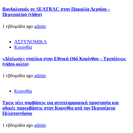
Βανδαλισμός σε SEATRAC στην Παραλία Λεχαίου –
Περιγιαλίου (video)
1 εβδομάδα ago
admin
ΑΣΤΥΝΟΜΙΚΑ
Κορινθία
«Δίπλωσε» νταλίκα στην Εθνική Oδό Κορίνθου – Τριπόλεως
(video-φώτο)
1 εβδομάδα ago
admin
Κορινθία
Τρεις νέες συμβάσεις για αντιπλημμυρική προστασία και
οδικές παρεμβάσεις στην Κορινθία από την Περιφέρεια
Πελοποννήσου
1 εβδομάδα ago
admin