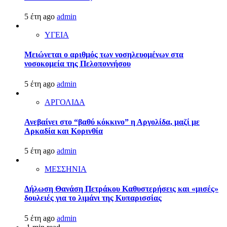
5 έτη ago
admin
ΥΓΕΙΑ
Μειώνεται ο αριθμός των νοσηλευομένων στα
νοσοκομεία της Πελοποννήσου
5 έτη ago
admin
ΑΡΓΟΛΙΔΑ
Ανεβαίνει στο “βαθύ κόκκινο” η Αργολίδα, μαζί με
Αρκαδία και Κορινθία
5 έτη ago
admin
ΜΕΣΣΗΝΙΑ
Δήλωση Θανάση Πετράκου Καθυστερήσεις και «μισές»
δουλειές για το λιμάνι της Κυπαρισσίας
5 έτη ago
admin