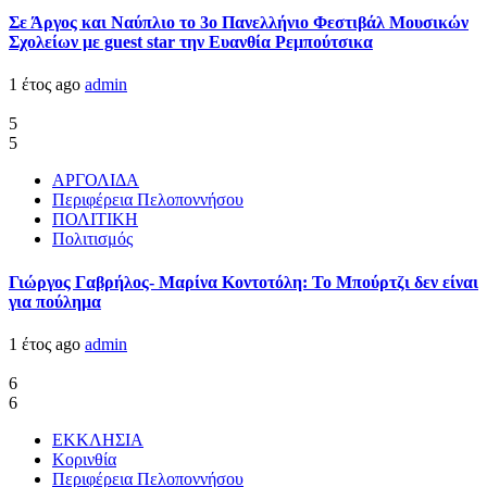
Σε Άργος και Ναύπλιο το 3ο Πανελλήνιο Φεστιβάλ Μουσικών
Σχολείων με guest star την Ευανθία Ρεμπούτσικα
1 έτος ago
admin
5
5
ΑΡΓΟΛΙΔΑ
Περιφέρεια Πελοποννήσου
ΠΟΛΙΤΙΚΗ
Πολιτισμός
Γιώργος Γαβρήλος- Μαρίνα Κοντοτόλη: Το Μπούρτζι δεν είναι
για πούλημα
1 έτος ago
admin
6
6
ΕΚΚΛΗΣΙΑ
Κορινθία
Περιφέρεια Πελοποννήσου