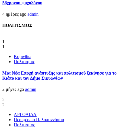
58χρονου ψυχολόγου
4 ημέρες ago
admin
ΠΟΛΙΤΙΣΜΟΣ
1
1
Κορινθία
Πολιτισμός
Μια Νέα Εποχή ανάπτυξης και πολιτισμού ξεκίνησε για το
Κιάτο και τον Δήμο Σικυωνίων
2 μήνες ago
admin
2
2
ΑΡΓΟΛΙΔΑ
Περιφέρεια Πελοποννήσου
Πολιτισμός