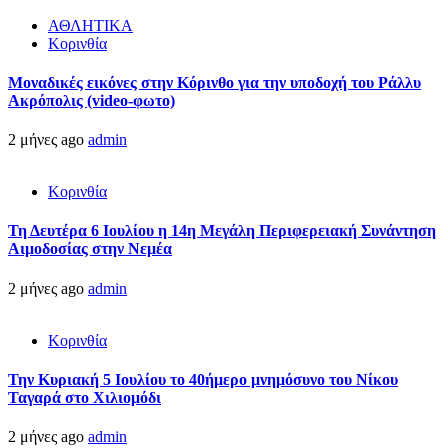
ΑΘΛΗΤΙΚΑ
Κορινθία
Μοναδικές εικόνες στην Κόρινθο για την υποδοχή του Ράλλυ
Ακρόπολις (video-φωτο)
2 μήνες ago
admin
Κορινθία
Τη Δευτέρα 6 Ιουλίου η 14η Μεγάλη Περιφερειακή Συνάντηση
Αιμοδοσίας στην Νεμέα
2 μήνες ago
admin
Κορινθία
Την Κυριακή 5 Ιουλίου το 40ήμερο μνημόσυνο του Νίκου
Ταγαρά στο Χιλιομόδι
2 μήνες ago
admin