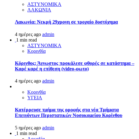
ΑΣΤΥΝΟΜΙΚΑ
ΛΑΚΩΝΙΑ
Λακωνία: Νεκρή 29χρονη σε τροχαίο δυστύχημα
4 ημέρες ago
admin
1 min read
ΑΣΤΥΝΟΜΙΚΑ
Κορινθία
Κόρινθος: Άγνωστος προκάλεσε φθορές σε κατάστημα –
Καρέ καρέ η επίθεση (video-φωτο)
4 ημέρες ago
admin
Κορινθία
ΥΓΕΙΑ
Kατέρρευσε τμήμα της οροφής στα νέα Τμήματα
Επειγόντων Περιστατικών Νοσοκομείου Κορίνθου
5 ημέρες ago
admin
1 min read
Αρκαδία