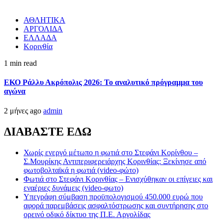
ΑΘΛΗΤΙΚΑ
ΑΡΓΟΛΙΔΑ
ΕΛΛΑΔΑ
Κορινθία
1 min read
ΕΚΟ Ράλλυ Ακρόπολις 2026: Το αναλυτικό πρόγραμμα του
αγώνα
2 μήνες ago
admin
ΔΙΑΒΑΣΤΕ ΕΔΩ
Χωρίς ενεργό μέτωπο η φωτιά στο Στεφάνι Κορίνθου –
Σ.Μουρίκης Αντιπεριφερειάρχης Κορινθίας: Ξεκίνησε από
φωτοβολταϊκά η φωτιά (video-φώτο)
Φωτιά στο Στεφάνι Κορινθίας – Ενισχύθηκαν οι επίγειες και
εναέριες δυνάμεις (video-φωτο)
Υπεγράφη σύμβαση προϋπολογισμού 450.000 ευρώ που
αφορά παρεμβάσεις ασφαλτόστρωσης και συντήρησης στο
ορεινό οδικό δίκτυο της Π.Ε. Αργολίδας