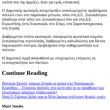
εικόνα που της αρμόζει, ήταν για εμάς επιτακτική.
O Δημοτικός φωτισμός αντιμετωπίζει συσσωρευμένα προβλήματα
πολλών ετών στο παραλιακό μέτωπο, τόσο στη Δ.Ε. Ξυλοκάστρου
(ιδιαίτερα στην πόλη του Ξυλοκάστρου) όσο και στη Δ.Ε.
Ευρωστίνης (στη Λυκοποριά, στο Στόμι, στα Σαρανταπηχιώτικα,
στη Λυγιά).
Διαβρωμένοι στύλοι φωτισμού, παλαιωμένα φωτιστικά σώματα
ξεπερασμένης τεχνολογίας, διαβρωμένες καλωδιώσεις και δίκτυα
δημιουργούν συνεχώς προβλήματα στην καθημερινότητα των
πολιτών.
Η Δημοτική Αρχή αποκαθιστά με στοχευμένες ενέργειες τη
λειτουργικότητα των δικτύων.
Continue Reading
Previous
Σκηνές τρόμου έζησαν οι ιατροί στο Νοσοκομείο
Κορίνθου – 35χρονος βούτηξε στο κενό από το το παράθυρο των
εξωτερικών ιατρείων (video-φώτο)
Next
Ο Γιώργος Δέδες και οι Νέοι Δρόμοι στέλνουν θερμές ευχές
More Stories