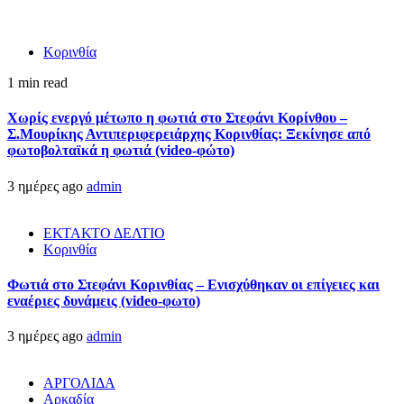
Κορινθία
1 min read
Χωρίς ενεργό μέτωπο η φωτιά στο Στεφάνι Κορίνθου –
Σ.Μουρίκης Αντιπεριφερειάρχης Κορινθίας: Ξεκίνησε από
φωτοβολταϊκά η φωτιά (video-φώτο)
3 ημέρες ago
admin
ΕΚΤΑΚΤΟ ΔΕΛΤΙΟ
Κορινθία
Φωτιά στο Στεφάνι Κορινθίας – Ενισχύθηκαν οι επίγειες και
εναέριες δυνάμεις (video-φωτο)
3 ημέρες ago
admin
ΑΡΓΟΛΙΔΑ
Αρκαδία