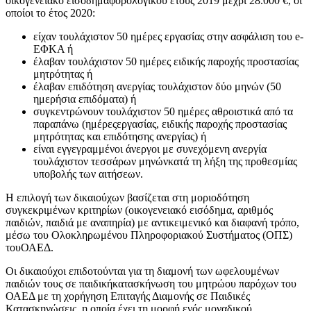
οικογενειακό εισόδημαφορολογικού έτους 2019 μέχρι 28.000 €, οι
οποίοι το έτος 2020:
είχαν τουλάχιστον 50 ημέρες εργασίας στην ασφάλιση του e-
ΕΦΚΑ ή
έλαβαν τουλάχιστον 50 ημέρες ειδικής παροχής προστασίας
μητρότητας ή
έλαβαν επιδότηση ανεργίας τουλάχιστον δύο μηνών (50
ημερήσια επιδόματα) ή
συγκεντρώνουν τουλάχιστον 50 ημέρες αθροιστικά από τα
παραπάνω (ημέρεςεργασίας, ειδικής παροχής προστασίας
μητρότητας και επιδότησης ανεργίας) ή
είναι εγγεγραμμένοι άνεργοι με συνεχόμενη ανεργία
τουλάχιστον τεσσάρων μηνώνκατά τη λήξη της προθεσμίας
υποβολής των αιτήσεων.
Η επιλογή των δικαιούχων βασίζεται στη μοριοδότηση
συγκεκριμένων κριτηρίων (οικογενειακό εισόδημα, αριθμός
παιδιών, παιδιά με αναπηρία) με αντικειμενικό και διαφανή τρόπο,
μέσω του Ολοκληρωμένου Πληροφοριακού Συστήματος (ΟΠΣ)
τουΟΑΕΔ.
Οι δικαιούχοι επιδοτούνται για τη διαμονή των ωφελουμένων
παιδιών τους σε παιδικήκατασκήνωση του μητρώου παρόχων του
ΟΑΕΔ με τη χορήγηση Επιταγής Διαμονής σε Παιδικές
Κατασκηνώσεις, η οποία έχει τη μορφή ενός μοναδικού