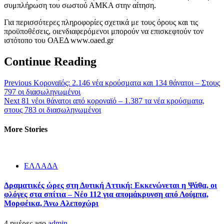
συμπλήρωση του σωστού ΑΜΚΑ στην αίτηση.
Για περισσότερες πληροφορίες σχετικά με τους όρους και τις
προϋποθέσεις, οιενδιαφερόμενοι μπορούν να επισκεφτούν τον
ιστότοπο του ΟΑΕΔ www.oaed.gr
Continue Reading
Previous
Κοροναϊός: 2.146 νέα κρούσματα και 134 θάνατοι – Στους
797 οι διασωληνωμένοι
Next
81 νέοι θάνατοι από κοροναϊό – 1.387 τα νέα κρούσματα,
στους 783 οι διασωληνωμένοι
More Stories
ΕΛΛΑΔΑ
Δραματικές ώρες στη Δυτική Αττική: Εκκενώνεται η Ψάθα, οι
φλόγες στα σπίτια – Νέο 112 για απομάκρυνση από Λούμπα,
Μορφέικα, Άνω Αλεποχώρι
4 ημέρες ago
admin