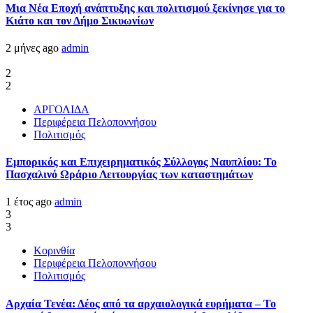
Μια Νέα Εποχή ανάπτυξης και πολιτισμού ξεκίνησε για το
Κιάτο και τον Δήμο Σικυωνίων
2 μήνες ago
admin
2
2
ΑΡΓΟΛΙΔΑ
Περιφέρεια Πελοποννήσου
Πολιτισμός
Εμπορικός και Επιχειρηματικός Σύλλογος Ναυπλίου: Το
Πασχαλινό Ωράριο Λειτουργίας των καταστημάτων
1 έτος ago
admin
3
3
Κορινθία
Περιφέρεια Πελοποννήσου
Πολιτισμός
Αρχαία Τενέα: Δέος από τα αρχαιολογικά ευρήματα – Το