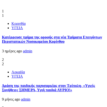
1
1
Κορινθία
ΥΓΕΙΑ
Kατέρρευσε τμήμα της οροφής στα νέα Τμήματα Επειγόντων
Περιστατικών Νοσοκομείου Κορίνθου
3 ημέρες ago
admin
2
2
Αρκαδία
ΥΓΕΙΑ
Δράση της παιδικής παχυσαρκίας στην Τρίπολη- «Υγιείς
Συνήθειες ΣΗΜΕΡΑ, Υγιή παιδιά ΑΥΡΙΟ!»
9 μήνες ago
admin