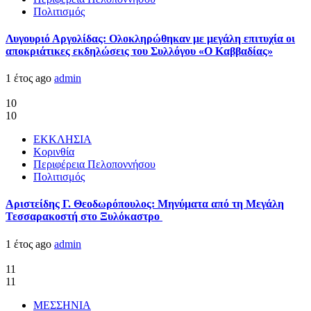
Πολιτισμός
Λυγουριό Αργολίδας: Ολοκληρώθηκαν με μεγάλη επιτυχία οι
αποκριάτικες εκδηλώσεις του Συλλόγου «Ο Καββαδίας»
1 έτος ago
admin
10
10
ΕΚΚΛΗΣΙΑ
Κορινθία
Περιφέρεια Πελοποννήσου
Πολιτισμός
Αριστείδης Γ. Θεοδωρόπουλος: Μηνύματα από τη Μεγάλη
Τεσσαρακοστή στο Ξυλόκαστρο
1 έτος ago
admin
11
11
ΜΕΣΣΗΝΙΑ