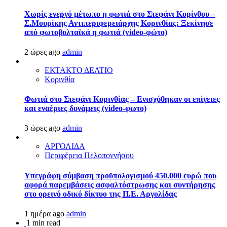
Χωρίς ενεργό μέτωπο η φωτιά στο Στεφάνι Κορίνθου –
Σ.Μουρίκης Αντιπεριφερειάρχης Κορινθίας: Ξεκίνησε
από φωτοβολταϊκά η φωτιά (video-φώτο)
2 ώρες ago
admin
ΕΚΤΑΚΤΟ ΔΕΛΤΙΟ
Κορινθία
Φωτιά στο Στεφάνι Κορινθίας – Ενισχύθηκαν οι επίγειες
και εναέριες δυνάμεις (video-φωτο)
3 ώρες ago
admin
ΑΡΓΟΛΙΔΑ
Περιφέρεια Πελοποννήσου
Υπεγράφη σύμβαση προϋπολογισμού 450.000 ευρώ που
αφορά παρεμβάσεις ασφαλτόστρωσης και συντήρησης
στο ορεινό οδικό δίκτυο της Π.Ε. Αργολίδας
1 ημέρα ago
admin
1 min read