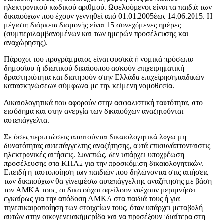
ηλεκτρονικού κωδικού αριθμού. Ωφελούμενοι είναι τα παιδιά των
δικαιούχων που έχουν γεννηθεί από 01.01.2005έως 14.06.2015. Η
μέγιστη διάρκεια διαμονής είναι 15 συνεχόμενες ημέρες
(συμπεριλαμβανομένων και των ημερών προσέλευσης και
αναχώρησης).
Πάροχοι του προγράμματος είναι φυσικά ή νομικά πρόσωπα
δημοσίου ή ιδιωτικού δικαίουπου ασκούν επιχειρηματική
δραστηριότητα και διατηρούν στην Ελλάδα επιχείρησηπαιδικών
κατασκηνώσεων σύμφωνα με την κείμενη νομοθεσία.
Δικαιολογητικά που αφορούν στην ασφαλιστική ταυτότητα, στο
εισόδημα και στην ανεργία των δικαιούχων αναζητούνται
αυτεπάγγελτα.
Σε όσες περιπτώσεις απαιτούνται δικαιολογητικά λόγω μη
δυνατότητας αυτεπάγγελτης αναζήτησης, αυτά επισυνάπτονταιστις
ηλεκτρονικές αιτήσεις. Συνεπώς, δεν υπάρχει υποχρέωση
προσέλευσης στα ΚΠΑ2 για την προσκόμιση δικαιολογητικών.
Επειδή η ταυτοποίηση των παιδιών που δηλώνονται στις αιτήσεις
των δικαιούχων θα γίνειμέσω αυτεπάγγελτης αναζήτησης με βάση
τον ΑΜΚΑ τους, οι δικαιούχοι οφείλουν ναέχουν μεριμνήσει
εγκαίρως για την απόδοση ΑΜΚΑ στα παιδιά τους ή για
τηνεπικαιροποίηση των στοιχείων τους, όταν υπάρχει μεταβολή
αυτών στην οικογενειακήμερίδα και να προσέξουν ιδιαίτερα στη