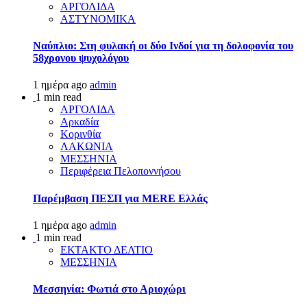
ΑΡΓΟΛΙΔΑ
ΑΣΤΥΝΟΜΙΚΑ
Ναύπλιο: Στη φυλακή οι δύο Ινδοί για τη δολοφονία του
58χρονου ψυχολόγου
1 ημέρα ago
admin
1 min read
ΑΡΓΟΛΙΔΑ
Αρκαδία
Κορινθία
ΛΑΚΩΝΙΑ
ΜΕΣΣΗΝΙΑ
Περιφέρεια Πελοποννήσου
Παρέμβαση ΠΕΣΠ για MERE Ελλάς
1 ημέρα ago
admin
1 min read
ΕΚΤΑΚΤΟ ΔΕΛΤΙΟ
ΜΕΣΣΗΝΙΑ
Μεσσηνία: Φωτιά στο Αριοχώρι