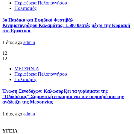
Περιφέρεια Πελοποννήσου
Πολιτισμός
3ο Παιδικό και Εφηβικό Φεστιβάλ
Κινηματογράφου Καλαμάτας: 1.500 θεατές μέχρι την Κυριακή
στο Εργατικό
1 έτος ago
admin
12
12
ΜΕΣΣΗΝΙΑ
Περιφέρεια Πελοποννήσου
Πολιτισμός
Ένωση Ξενοδόχων: Καλωσορίζει τα γυρίσματα της
“Οδύσσειας”-Σημαντική ευκαιρία για τον τουρισμό και την
ανάδειξη της Μεσσηνίας
1 έτος ago
admin
ΥΓΕΙΑ