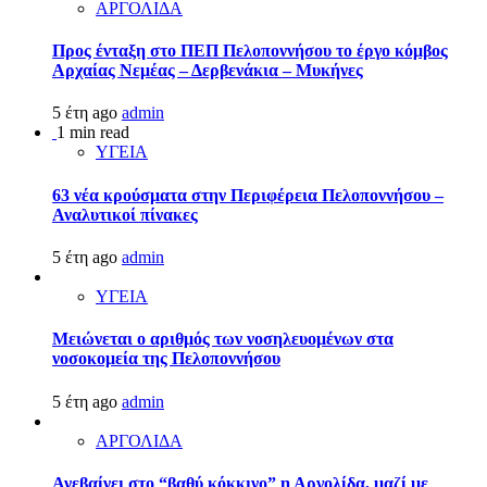
ΑΡΓΟΛΙΔΑ
Προς ένταξη στο ΠΕΠ Πελοποννήσου το έργο κόμβος
Αρχαίας Νεμέας – Δερβενάκια – Μυκήνες
5 έτη ago
admin
1 min read
ΥΓΕΙΑ
63 νέα κρούσματα στην Περιφέρεια Πελοποννήσου –
Αναλυτικοί πίνακες
5 έτη ago
admin
ΥΓΕΙΑ
Μειώνεται ο αριθμός των νοσηλευομένων στα
νοσοκομεία της Πελοποννήσου
5 έτη ago
admin
ΑΡΓΟΛΙΔΑ
Ανεβαίνει στο “βαθύ κόκκινο” η Αργολίδα, μαζί με