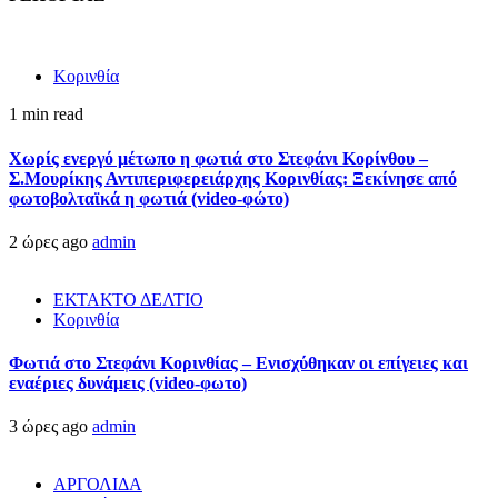
Κορινθία
1 min read
Χωρίς ενεργό μέτωπο η φωτιά στο Στεφάνι Κορίνθου –
Σ.Μουρίκης Αντιπεριφερειάρχης Κορινθίας: Ξεκίνησε από
φωτοβολταϊκά η φωτιά (video-φώτο)
2 ώρες ago
admin
ΕΚΤΑΚΤΟ ΔΕΛΤΙΟ
Κορινθία
Φωτιά στο Στεφάνι Κορινθίας – Ενισχύθηκαν οι επίγειες και
εναέριες δυνάμεις (video-φωτο)
3 ώρες ago
admin
ΑΡΓΟΛΙΔΑ