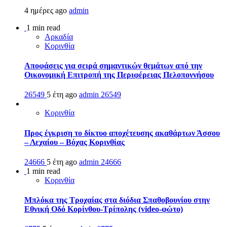
4 ημέρες ago
admin
1 min read
Αρκαδία
Κορινθία
Αποφάσεις για σειρά σημαντικών θεμάτων από την
Οικονομική Επιτροπή της Περιφέρειας Πελοποννήσου
26549
5 έτη ago
admin
26549
Κορινθία
Προς έγκριση το δίκτυο αποχέτευσης ακαθάρτων Άσσου
– Λεχαίου – Βόχας Κορινθίας
24666
5 έτη ago
admin
24666
1 min read
Κορινθία
Μπλόκα της Τροχαίας στα διόδια Σπαθοβουνίου στην
Εθνική Οδό Κορίνθου-Τρίπολης (video-φώτο)