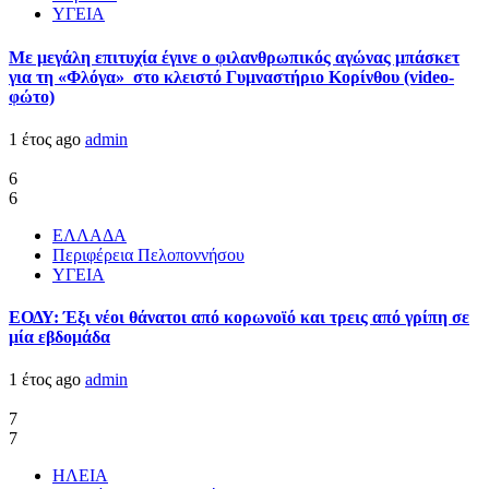
ΥΓΕΙΑ
Με μεγάλη επιτυχία έγινε ο φιλανθρωπικός αγώνας μπάσκετ
για τη «Φλόγα» στο κλειστό Γυμναστήριο Κορίνθου (video-
φώτο)
1 έτος ago
admin
6
6
ΕΛΛΑΔΑ
Περιφέρεια Πελοποννήσου
ΥΓΕΙΑ
ΕΟΔΥ: Έξι νέοι θάνατοι από κορωνοϊό και τρεις από γρίπη σε
μία εβδομάδα
1 έτος ago
admin
7
7
ΗΛΕΙΑ