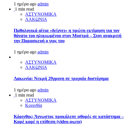
1 ημέρα ago
admin
1 min read
ΑΣΤΥΝΟΜΙΚΑ
ΛΑΚΩΝΙΑ
Παθολογικά αίτια «δείχνει» η πρώτη εκτίμηση για τον
θάνατο του ηλικιωμένου στον Μυστρά – Στον ανακριτή
την Παρασκευή ο γιος του
1 ημέρα ago
admin
ΑΣΤΥΝΟΜΙΚΑ
ΛΑΚΩΝΙΑ
Λακωνία: Νεκρή 29χρονη σε τροχαίο δυστύχημα
1 ημέρα ago
admin
1 min read
ΑΣΤΥΝΟΜΙΚΑ
Κορινθία
Κόρινθος: Άγνωστος προκάλεσε φθορές σε κατάστημα –
Καρέ καρέ η επίθεση (video-φωτο)