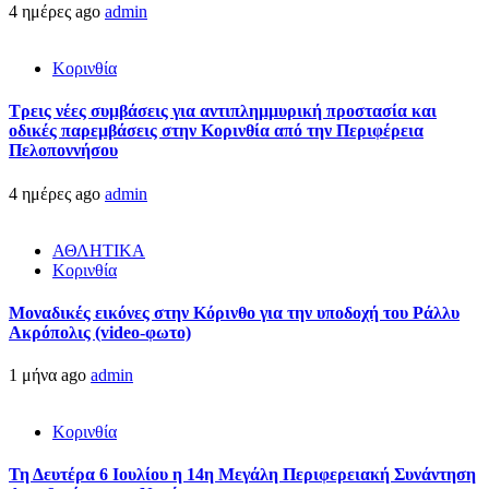
4 ημέρες ago
admin
Κορινθία
Τρεις νέες συμβάσεις για αντιπλημμυρική προστασία και
οδικές παρεμβάσεις στην Κορινθία από την Περιφέρεια
Πελοποννήσου
4 ημέρες ago
admin
ΑΘΛΗΤΙΚΑ
Κορινθία
Μοναδικές εικόνες στην Κόρινθο για την υποδοχή του Ράλλυ
Ακρόπολις (video-φωτο)
1 μήνα ago
admin
Κορινθία
Τη Δευτέρα 6 Ιουλίου η 14η Μεγάλη Περιφερειακή Συνάντηση