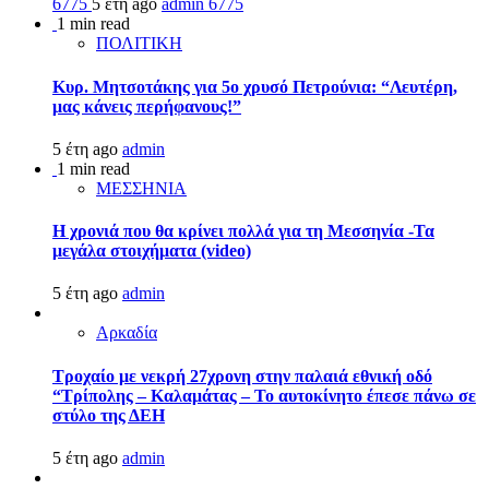
6775
5 έτη ago
admin
6775
1 min read
ΠΟΛΙΤΙΚΗ
Κυρ. Μητσοτάκης για 5ο χρυσό Πετρούνια: “Λευτέρη,
μας κάνεις περήφανους!”
5 έτη ago
admin
1 min read
ΜΕΣΣΗΝΙΑ
Η χρονιά που θα κρίνει πολλά για τη Μεσσηνία -Τα
μεγάλα στοιχήματα (video)
5 έτη ago
admin
Αρκαδία
Τροχαίο με νεκρή 27χρονη στην παλαιά εθνική οδό
“Τρίπολης – Καλαμάτας – Το αυτοκίνητο έπεσε πάνω σε
στύλο της ΔΕΗ
5 έτη ago
admin