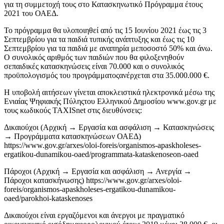
για τη συμμετοχή τους στο Κατασκηνωτικό Πρόγραμμα έτους
2021 του ΟΑΕΔ.
Το πρόγραμμα θα υλοποιηθεί από τις 15 Ιουνίου 2021 έως τις 3
Σεπτεμβρίου για τα παιδιά τυπικής ανάπτυξης και έως τις 10
Σεπτεμβρίου για τα παιδιά με αναπηρία μεποσοστό 50% και άνω.
Ο συνολικός αριθμός των παιδιών που θα φιλοξενηθούν
σεπαιδικές κατασκηνώσεις είναι 70.000 και ο συνολικός
προϋπολογισμός του προγράμματοςανέρχεται στα 35.000.000 €.
Η υποβολή αιτήσεων γίνεται αποκλειστικά ηλεκτρονικά μέσω της
Ενιαίας Ψηφιακής Πύληςτου Ελληνικού Δημοσίου www.gov.gr με
τους κωδικούς TAXISnet στις διευθύνσεις:
Δικαιούχοι (Αρχική → Εργασία και ασφάλιση → Κατασκηνώσεις
→ Προγράμματα κατασκηνώσεων ΟΑΕΔ)
https://www.gov.gr/arxes/oloi-foreis/organismos-apaskholeses-
ergatikou-dunamikou-oaed/programmata-kataskenoseon-oaed
Πάροχοι (Αρχική → Εργασία και ασφάλιση → Ανεργία →
Πάροχοι κατασκήνωσης) https://www.gov.gr/arxes/oloi-
foreis/organismos-apaskholeses-ergatikou-dunamikou-
oaed/parokhoi-kataskenoses
Δικαιούχοι είναι εργαζόμενοι και άνεργοι με πραγματικό