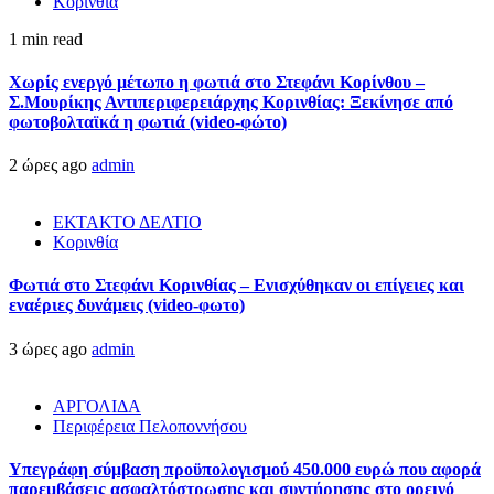
Κορινθία
1 min read
Χωρίς ενεργό μέτωπο η φωτιά στο Στεφάνι Κορίνθου –
Σ.Μουρίκης Αντιπεριφερειάρχης Κορινθίας: Ξεκίνησε από
φωτοβολταϊκά η φωτιά (video-φώτο)
2 ώρες ago
admin
ΕΚΤΑΚΤΟ ΔΕΛΤΙΟ
Κορινθία
Φωτιά στο Στεφάνι Κορινθίας – Ενισχύθηκαν οι επίγειες και
εναέριες δυνάμεις (video-φωτο)
3 ώρες ago
admin
ΑΡΓΟΛΙΔΑ
Περιφέρεια Πελοποννήσου
Υπεγράφη σύμβαση προϋπολογισμού 450.000 ευρώ που αφορά
παρεμβάσεις ασφαλτόστρωσης και συντήρησης στο ορεινό