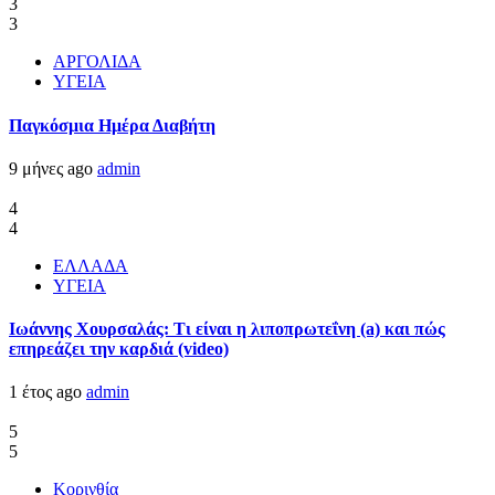
3
3
ΑΡΓΟΛΙΔΑ
ΥΓΕΙΑ
Παγκόσμια Ημέρα Διαβήτη
9 μήνες ago
admin
4
4
ΕΛΛΑΔΑ
ΥΓΕΙΑ
Ιωάννης Χουρσαλάς: Τι είναι η λιποπρωτεΐνη (a) και πώς
επηρεάζει την καρδιά (video)
1 έτος ago
admin
5
5
Κορινθία