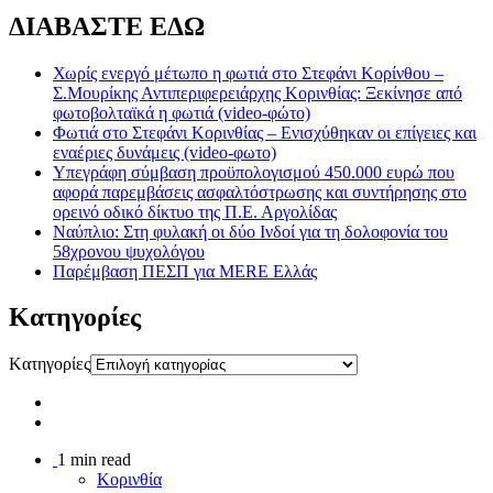
ΔΙΑΒΑΣΤΕ ΕΔΩ
Χωρίς ενεργό μέτωπο η φωτιά στο Στεφάνι Κορίνθου –
Σ.Μουρίκης Αντιπεριφερειάρχης Κορινθίας: Ξεκίνησε από
φωτοβολταϊκά η φωτιά (video-φώτο)
Φωτιά στο Στεφάνι Κορινθίας – Ενισχύθηκαν οι επίγειες και
εναέριες δυνάμεις (video-φωτο)
Υπεγράφη σύμβαση προϋπολογισμού 450.000 ευρώ που
αφορά παρεμβάσεις ασφαλτόστρωσης και συντήρησης στο
ορεινό οδικό δίκτυο της Π.Ε. Αργολίδας
Ναύπλιο: Στη φυλακή οι δύο Ινδοί για τη δολοφονία του
58χρονου ψυχολόγου
Παρέμβαση ΠΕΣΠ για MERE Ελλάς
Kατηγορίες
Kατηγορίες
1 min read
Κορινθία