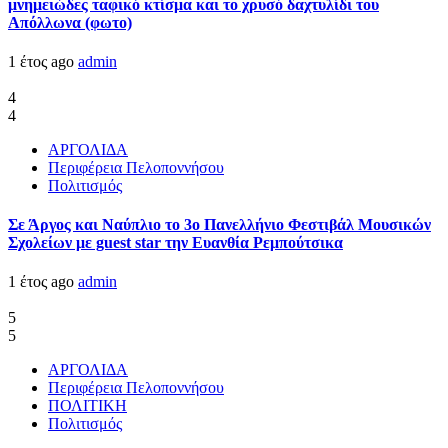
μνημειώδες ταφικό κτίσμα και το χρυσό δαχτυλίδι του
Απόλλωνα (φωτο)
1 έτος ago
admin
4
4
ΑΡΓΟΛΙΔΑ
Περιφέρεια Πελοποννήσου
Πολιτισμός
Σε Άργος και Ναύπλιο το 3ο Πανελλήνιο Φεστιβάλ Μουσικών
Σχολείων με guest star την Ευανθία Ρεμπούτσικα
1 έτος ago
admin
5
5
ΑΡΓΟΛΙΔΑ
Περιφέρεια Πελοποννήσου
ΠΟΛΙΤΙΚΗ
Πολιτισμός