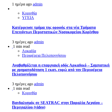
1 ημέρα ago
admin
Κορινθία
ΥΓΕΙΑ
Kατέρρευσε τμήμα της οροφής στα νέα Τμήματα
Επειγόντων Περιστατικών Νοσοκομείου Κορίνθου
3 ημέρες ago
admin
1 min read
Αρκαδία
Περιφέρεια Πελοποννήσου
Αναβαθμίζεται η επαρχιακή οδός Αρκαδικό – Σαμπατική
με χρηματοδότηση 1 εκατ. ευρώ από την Περιφέρεια
Πελοποννήσου
3 ημέρες ago
admin
1 min read
Κορινθία
Βανδαλισμός σε SEATRAC στην Παραλία Λεχαίου –
Περιγιαλίου (video)