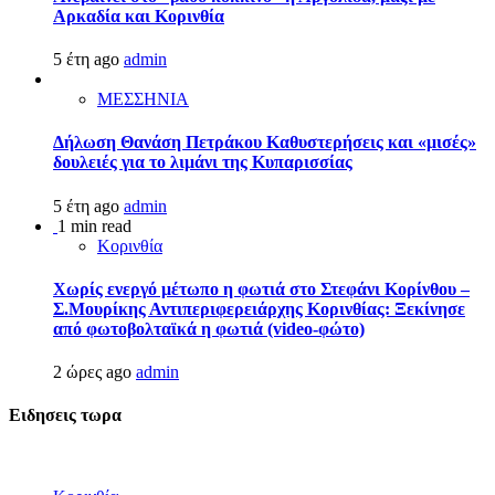
Αρκαδία και Κορινθία
5 έτη ago
admin
ΜΕΣΣΗΝΙΑ
Δήλωση Θανάση Πετράκου Καθυστερήσεις και «μισές»
δουλειές για το λιμάνι της Κυπαρισσίας
5 έτη ago
admin
1 min read
Κορινθία
Χωρίς ενεργό μέτωπο η φωτιά στο Στεφάνι Κορίνθου –
Σ.Μουρίκης Αντιπεριφερειάρχης Κορινθίας: Ξεκίνησε
από φωτοβολταϊκά η φωτιά (video-φώτο)
2 ώρες ago
admin
Ειδησεις τωρα