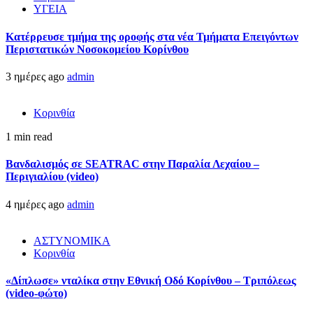
ΥΓΕΙΑ
Kατέρρευσε τμήμα της οροφής στα νέα Τμήματα Επειγόντων
Περιστατικών Νοσοκομείου Κορίνθου
3 ημέρες ago
admin
Κορινθία
1 min read
Βανδαλισμός σε SEATRAC στην Παραλία Λεχαίου –
Περιγιαλίου (video)
4 ημέρες ago
admin
ΑΣΤΥΝΟΜΙΚΑ
Κορινθία
«Δίπλωσε» νταλίκα στην Εθνική Oδό Κορίνθου – Τριπόλεως
(video-φώτο)