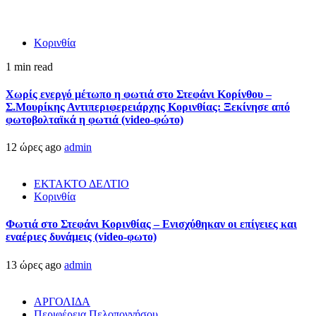
Κορινθία
1 min read
Χωρίς ενεργό μέτωπο η φωτιά στο Στεφάνι Κορίνθου –
Σ.Μουρίκης Αντιπεριφερειάρχης Κορινθίας: Ξεκίνησε από
φωτοβολταϊκά η φωτιά (video-φώτο)
12 ώρες ago
admin
ΕΚΤΑΚΤΟ ΔΕΛΤΙΟ
Κορινθία
Φωτιά στο Στεφάνι Κορινθίας – Ενισχύθηκαν οι επίγειες και
εναέριες δυνάμεις (video-φωτο)
13 ώρες ago
admin
ΑΡΓΟΛΙΔΑ
Περιφέρεια Πελοποννήσου