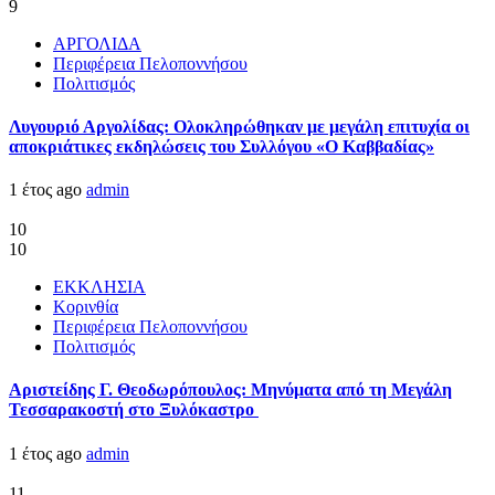
9
ΑΡΓΟΛΙΔΑ
Περιφέρεια Πελοποννήσου
Πολιτισμός
Λυγουριό Αργολίδας: Ολοκληρώθηκαν με μεγάλη επιτυχία οι
αποκριάτικες εκδηλώσεις του Συλλόγου «Ο Καββαδίας»
1 έτος ago
admin
10
10
ΕΚΚΛΗΣΙΑ
Κορινθία
Περιφέρεια Πελοποννήσου
Πολιτισμός
Αριστείδης Γ. Θεοδωρόπουλος: Μηνύματα από τη Μεγάλη
Τεσσαρακοστή στο Ξυλόκαστρο
1 έτος ago
admin
11