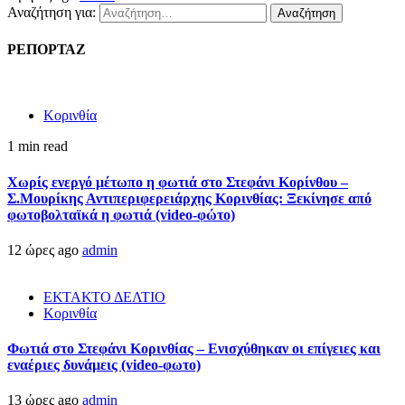
Αναζήτηση για:
ΡΕΠΟΡΤΑΖ
Κορινθία
1 min read
Χωρίς ενεργό μέτωπο η φωτιά στο Στεφάνι Κορίνθου –
Σ.Μουρίκης Αντιπεριφερειάρχης Κορινθίας: Ξεκίνησε από
φωτοβολταϊκά η φωτιά (video-φώτο)
12 ώρες ago
admin
ΕΚΤΑΚΤΟ ΔΕΛΤΙΟ
Κορινθία
Φωτιά στο Στεφάνι Κορινθίας – Ενισχύθηκαν οι επίγειες και
εναέριες δυνάμεις (video-φωτο)
13 ώρες ago
admin