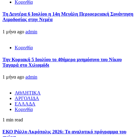
Κορινθία
Τη Δευτέρα 6 Ιουλίου η 14η Μεγάλη Περιφερειακή Συνάντηση
Αιμοδοσίας στην Νεμέα
1 μήνα ago
admin
Κορινθία
Την Κυριακή 5 Ιουλίου το 40ήμερο μνημόσυνο του Νίκου
Ταγαρά στο Χιλιομόδι
1 μήνα ago
admin
ΑΘΛΗΤΙΚΑ
ΑΡΓΟΛΙΔΑ
ΕΛΛΑΔΑ
Κορινθία
1 min read
ΕΚΟ Ράλλυ Ακρόπολις 2026: Το αναλυτικό πρόγραμμα του