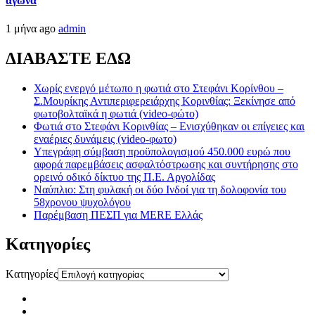
αγώνα
1 μήνα ago
admin
ΔΙΑΒΑΣΤΕ ΕΔΩ
Χωρίς ενεργό μέτωπο η φωτιά στο Στεφάνι Κορίνθου –
Σ.Μουρίκης Αντιπεριφερειάρχης Κορινθίας: Ξεκίνησε από
φωτοβολταϊκά η φωτιά (video-φώτο)
Φωτιά στο Στεφάνι Κορινθίας – Ενισχύθηκαν οι επίγειες και
εναέριες δυνάμεις (video-φωτο)
Υπεγράφη σύμβαση προϋπολογισμού 450.000 ευρώ που
αφορά παρεμβάσεις ασφαλτόστρωσης και συντήρησης στο
ορεινό οδικό δίκτυο της Π.Ε. Αργολίδας
Ναύπλιο: Στη φυλακή οι δύο Ινδοί για τη δολοφονία του
58χρονου ψυχολόγου
Παρέμβαση ΠΕΣΠ για MERE Ελλάς
Kατηγορίες
Kατηγορίες