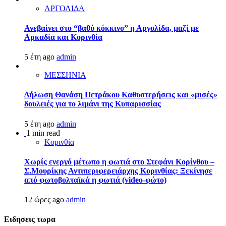
ΑΡΓΟΛΙΔΑ
Ανεβαίνει στο “βαθύ κόκκινο” η Αργολίδα, μαζί με
Αρκαδία και Κορινθία
5 έτη ago
admin
ΜΕΣΣΗΝΙΑ
Δήλωση Θανάση Πετράκου Καθυστερήσεις και «μισές»
δουλειές για το λιμάνι της Κυπαρισσίας
5 έτη ago
admin
1 min read
Κορινθία
Χωρίς ενεργό μέτωπο η φωτιά στο Στεφάνι Κορίνθου –
Σ.Μουρίκης Αντιπεριφερειάρχης Κορινθίας: Ξεκίνησε
από φωτοβολταϊκά η φωτιά (video-φώτο)
12 ώρες ago
admin
Ειδησεις τωρα