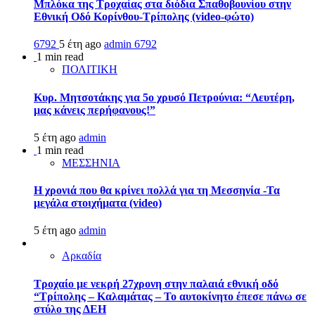
Μπλόκα της Τροχαίας στα διόδια Σπαθοβουνίου στην
Εθνική Οδό Κορίνθου-Τρίπολης (video-φώτο)
6792
5 έτη ago
admin
6792
1 min read
ΠΟΛΙΤΙΚΗ
Κυρ. Μητσοτάκης για 5ο χρυσό Πετρούνια: “Λευτέρη,
μας κάνεις περήφανους!”
5 έτη ago
admin
1 min read
ΜΕΣΣΗΝΙΑ
Η χρονιά που θα κρίνει πολλά για τη Μεσσηνία -Τα
μεγάλα στοιχήματα (video)
5 έτη ago
admin
Αρκαδία
Τροχαίο με νεκρή 27χρονη στην παλαιά εθνική οδό
“Τρίπολης – Καλαμάτας – Το αυτοκίνητο έπεσε πάνω σε
στύλο της ΔΕΗ