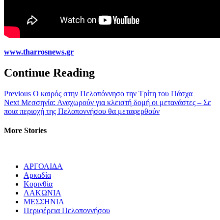
www.tharrosnews.gr
Continue Reading
Previous
Ο καιρός στην Πελοπόννησο την Τρίτη του Πάσχα
Next
Μεσσηνία: Αναχωρούν για κλειστή δομή οι μετανάστες – Σε
ποια περιοχή της Πελοποννήσου θα μεταφερθούν
More Stories
ΑΡΓΟΛΙΔΑ
Αρκαδία
Κορινθία
ΛΑΚΩΝΙΑ
ΜΕΣΣΗΝΙΑ
Περιφέρεια Πελοποννήσου