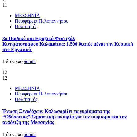
11
ΜΕΣΣΗΝΙΑ
Περιφέρεια Πελοποννήσου
Πολιτισμός
3ο Παιδικό και Εφηβικό Φεστιβάλ
Κινηματογράφου Καλαμάτας: 1.500 θεατές μέχρι την Κυριακή
στο Εργατικό
1 έτος ago
admin
12
12
ΜΕΣΣΗΝΙΑ
Περιφέρεια Πελοποννήσου
Πολιτισμός
Ένωση Ξενοδόχων: Καλωσορίζει τα γυρίσματα της
“Οδύσσειας”-Σημαντική ευκαιρία για τον τουρισμό και την
ανάδειξη της Μεσσηνίας
1 έτος ago
admin