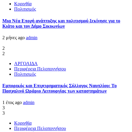
Κορινθία
Πολιτισμός
Μια Νέα Εποχή ανάπτυξης και πολιτισμού ξεκίνησε για το
Κιάτο και τον Δήμο Σικυωνίων
2 μήνες ago
admin
2
2
ΑΡΓΟΛΙΔΑ
Περιφέρεια Πελοποννήσου
Πολιτισμός
Εμπορικός και Επιχειρηματικός Σύλλογος Ναυπλίου: Το
Πασχαλινό Ωράριο Λειτουργίας των καταστημάτων
1 έτος ago
admin
3
3
Κορινθία
Περιφέρεια Πελοποννήσου