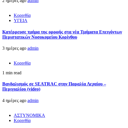
2 ημέρες ago
admin
Κορινθία
ΥΓΕΙΑ
Kατέρρευσε τμήμα της οροφής στα νέα Τμήματα Επειγόντων
Περιστατικών Νοσοκομείου Κορίνθου
3 ημέρες ago
admin
Κορινθία
1 min read
Βανδαλισμός σε SEATRAC στην Παραλία Λεχαίου –
Περιγιαλίου (video)
4 ημέρες ago
admin
ΑΣΤΥΝΟΜΙΚΑ
Κορινθία