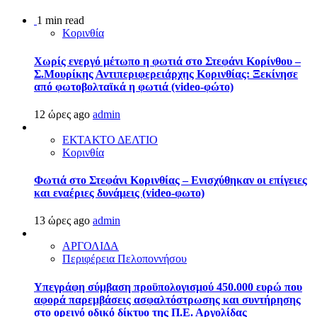
1 min read
Κορινθία
Χωρίς ενεργό μέτωπο η φωτιά στο Στεφάνι Κορίνθου –
Σ.Μουρίκης Αντιπεριφερειάρχης Κορινθίας: Ξεκίνησε
από φωτοβολταϊκά η φωτιά (video-φώτο)
12 ώρες ago
admin
ΕΚΤΑΚΤΟ ΔΕΛΤΙΟ
Κορινθία
Φωτιά στο Στεφάνι Κορινθίας – Ενισχύθηκαν οι επίγειες
και εναέριες δυνάμεις (video-φωτο)
13 ώρες ago
admin
ΑΡΓΟΛΙΔΑ
Περιφέρεια Πελοποννήσου
Υπεγράφη σύμβαση προϋπολογισμού 450.000 ευρώ που
αφορά παρεμβάσεις ασφαλτόστρωσης και συντήρησης
στο ορεινό οδικό δίκτυο της Π.Ε. Αργολίδας