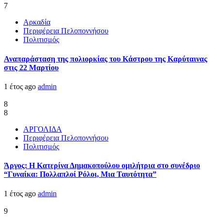
7
Αρκαδία
Περιφέρεια Πελοποννήσου
Πολιτισμός
Αναπαράσταση της πολιορκίας του Κάστρου της Καρύταινας
στις 22 Μαρτίου
1 έτος ago
admin
8
8
ΑΡΓΟΛΙΔΑ
Περιφέρεια Πελοποννήσου
Πολιτισμός
Άργος: Η Κατερίνα Δημακοπούλου ομιλήτρια στο συνέδριο
“Γυναίκα: Πολλαπλοί Ρόλοι, Μια Ταυτότητα”
1 έτος ago
admin
9