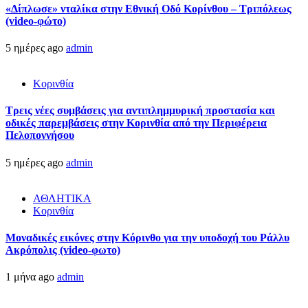
«Δίπλωσε» νταλίκα στην Εθνική Oδό Κορίνθου – Τριπόλεως
(video-φώτο)
5 ημέρες ago
admin
Κορινθία
Τρεις νέες συμβάσεις για αντιπλημμυρική προστασία και
οδικές παρεμβάσεις στην Κορινθία από την Περιφέρεια
Πελοποννήσου
5 ημέρες ago
admin
ΑΘΛΗΤΙΚΑ
Κορινθία
Μοναδικές εικόνες στην Κόρινθο για την υποδοχή του Ράλλυ
Ακρόπολις (video-φωτο)
1 μήνα ago
admin