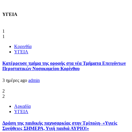
ΥΓΕΙΑ
1
1
Κορινθία
ΥΓΕΙΑ
Kατέρρευσε τμήμα της οροφής στα νέα Τμήματα Επειγόντων
Περιστατικών Νοσοκομείου Κορίνθου
3 ημέρες ago
admin
2
2
Αρκαδία
ΥΓΕΙΑ
Δράση της παιδικής παχυσαρκίας στην Τρίπολη- «Υγιείς
Συνήθειες ΣΗΜΕΡΑ, Υγιή παιδιά ΑΥΡΙΟ!»