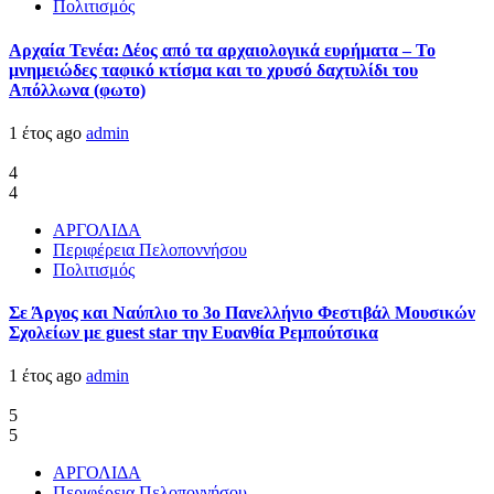
Πολιτισμός
Αρχαία Τενέα: Δέος από τα αρχαιολογικά ευρήματα – Το
μνημειώδες ταφικό κτίσμα και το χρυσό δαχτυλίδι του
Απόλλωνα (φωτο)
1 έτος ago
admin
4
4
ΑΡΓΟΛΙΔΑ
Περιφέρεια Πελοποννήσου
Πολιτισμός
Σε Άργος και Ναύπλιο το 3ο Πανελλήνιο Φεστιβάλ Μουσικών
Σχολείων με guest star την Ευανθία Ρεμπούτσικα
1 έτος ago
admin
5
5
ΑΡΓΟΛΙΔΑ
Περιφέρεια Πελοποννήσου