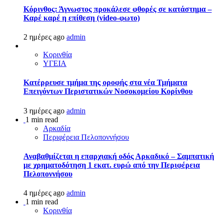
Κόρινθος: Άγνωστος προκάλεσε φθορές σε κατάστημα –
Καρέ καρέ η επίθεση (video-φωτο)
2 ημέρες ago
admin
Κορινθία
ΥΓΕΙΑ
Kατέρρευσε τμήμα της οροφής στα νέα Τμήματα
Επειγόντων Περιστατικών Νοσοκομείου Κορίνθου
3 ημέρες ago
admin
1 min read
Αρκαδία
Περιφέρεια Πελοποννήσου
Αναβαθμίζεται η επαρχιακή οδός Αρκαδικό – Σαμπατική
με χρηματοδότηση 1 εκατ. ευρώ από την Περιφέρεια
Πελοποννήσου
4 ημέρες ago
admin
1 min read
Κορινθία