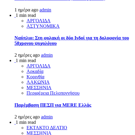
1 ημέρα ago
admin
1 min read
ΑΡΓΟΛΙΔΑ
ΑΣΤΥΝΟΜΙΚΑ
Ναύπλιο: Στη φυλακή οι δύο Ινδοί για τη δολοφονία του
58χρονου ψυχολόγου
2 ημέρες ago
admin
1 min read
ΑΡΓΟΛΙΔΑ
Αρκαδία
Κορινθία
ΛΑΚΩΝΙΑ
ΜΕΣΣΗΝΙΑ
Περιφέρεια Πελοποννήσου
Παρέμβαση ΠΕΣΠ για MERE Ελλάς
2 ημέρες ago
admin
1 min read
ΕΚΤΑΚΤΟ ΔΕΛΤΙΟ
ΜΕΣΣΗΝΙΑ