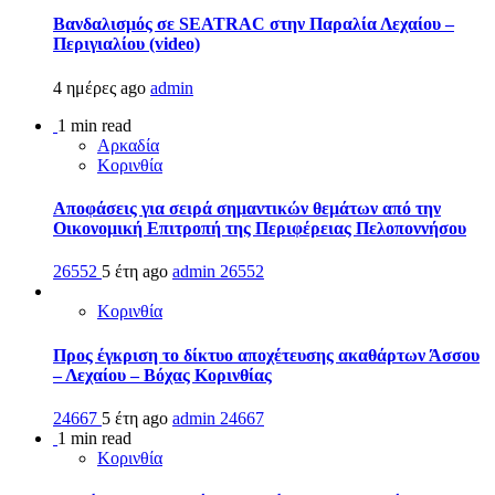
Βανδαλισμός σε SEATRAC στην Παραλία Λεχαίου –
Περιγιαλίου (video)
4 ημέρες ago
admin
1 min read
Αρκαδία
Κορινθία
Αποφάσεις για σειρά σημαντικών θεμάτων από την
Οικονομική Επιτροπή της Περιφέρειας Πελοποννήσου
26552
5 έτη ago
admin
26552
Κορινθία
Προς έγκριση το δίκτυο αποχέτευσης ακαθάρτων Άσσου
– Λεχαίου – Βόχας Κορινθίας
24667
5 έτη ago
admin
24667
1 min read
Κορινθία