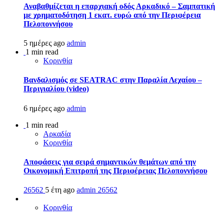
Αναβαθμίζεται η επαρχιακή οδός Αρκαδικό – Σαμπατική
με χρηματοδότηση 1 εκατ. ευρώ από την Περιφέρεια
Πελοποννήσου
5 ημέρες ago
admin
1 min read
Κορινθία
Βανδαλισμός σε SEATRAC στην Παραλία Λεχαίου –
Περιγιαλίου (video)
6 ημέρες ago
admin
1 min read
Αρκαδία
Κορινθία
Αποφάσεις για σειρά σημαντικών θεμάτων από την
Οικονομική Επιτροπή της Περιφέρειας Πελοποννήσου
26562
5 έτη ago
admin
26562
Κορινθία