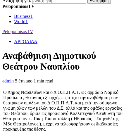
Αναζήτηση για:
PeloponnisosTV
Business
1
World
1
PeloponnisosTV
ΑΡΓΟΛΙΔΑ
Αναβάθμιση Δημοτικού
Θεάτρου Ναυπλίου
admin
5 έτη ago
1 min read
Ο Δήμος Ναυπλιέων και ο Δ.Ο.Π.Π.Α.Τ. ως αρμόδιο Νομικό
Πρόσωπο , θέτοντας εξ’ αρχής ως στόχο την αναβάθμιση των
θεατρικών ομάδων του Δ.Ο.Π.Π.Α.Τ. και μετά την σύμφωνη
γνώμη όλων των μελών του Δ.Σ. αλλά και της ομάδας εργασίας
του Θεάτρου, όρισε ως προσωρινό Καλλιτεχνικό Διευθυντή του
Θεάτρου τον κ. Τάκη Τσαρσιταλίδη ( Ηθοποιός – Σκηνοθέτης –
MSc Θεατρολόγος ), μέχρι να τελεσφορήσουν οι διαδικασίες
προκήρυξης της θέσης.