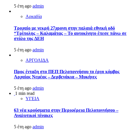
5 έτη ago
admin
Αρκαδία
Τροχαίο με νεκρή 27χρονη στην παλαιά εθνική οδό
“Τρίπολης – Καλαμάτας – Το αυτοκίνητο έπεσε πάνω σε
στύλο της ΔΕΗ
5 έτη ago
admin
ΑΡΓΟΛΙΔΑ
Προς ένταξη στο ΠΕΠ Πελοποννήσου το έργο κόμβος
Αρχαίας Νεμέας – Δερβενάκια – Μυκήνες
5 έτη ago
admin
1 min read
ΥΓΕΙΑ
63 νέα κρούσματα στην Περιφέρεια Πελοποννήσου –
Αναλυτικοί πίνακες
5 έτη ago
admin