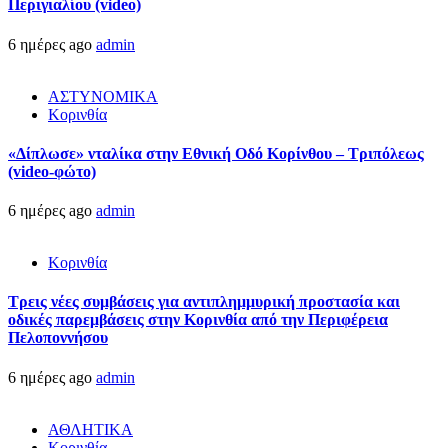
Περιγιαλίου (video)
6 ημέρες ago
admin
ΑΣΤΥΝΟΜΙΚΑ
Κορινθία
«Δίπλωσε» νταλίκα στην Εθνική Oδό Κορίνθου – Τριπόλεως
(video-φώτο)
6 ημέρες ago
admin
Κορινθία
Τρεις νέες συμβάσεις για αντιπλημμυρική προστασία και
οδικές παρεμβάσεις στην Κορινθία από την Περιφέρεια
Πελοποννήσου
6 ημέρες ago
admin
ΑΘΛΗΤΙΚΑ
Κορινθία