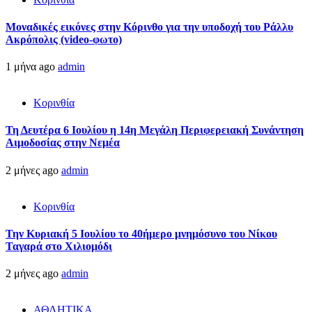
Μοναδικές εικόνες στην Κόρινθο για την υποδοχή του Ράλλυ
Ακρόπολις (video-φωτο)
1 μήνα ago
admin
Κορινθία
Τη Δευτέρα 6 Ιουλίου η 14η Μεγάλη Περιφερειακή Συνάντηση
Αιμοδοσίας στην Νεμέα
2 μήνες ago
admin
Κορινθία
Την Κυριακή 5 Ιουλίου το 40ήμερο μνημόσυνο του Νίκου
Ταγαρά στο Χιλιομόδι
2 μήνες ago
admin
ΑΘΛΗΤΙΚΑ