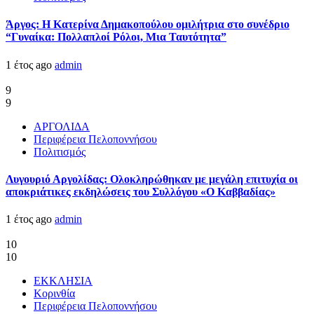
Άργος: Η Κατερίνα Δημακοπούλου ομιλήτρια στο συνέδριο
“Γυναίκα: Πολλαπλοί Ρόλοι, Μια Ταυτότητα”
1 έτος ago
admin
9
9
ΑΡΓΟΛΙΔΑ
Περιφέρεια Πελοποννήσου
Πολιτισμός
Λυγουριό Αργολίδας: Ολοκληρώθηκαν με μεγάλη επιτυχία οι
αποκριάτικες εκδηλώσεις του Συλλόγου «Ο Καββαδίας»
1 έτος ago
admin
10
10
ΕΚΚΛΗΣΙΑ
Κορινθία
Περιφέρεια Πελοποννήσου