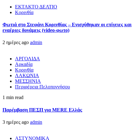
ΕΚΤΑΚΤΟ ΔΕΛΤΙΟ
Κορινθία
Φωτιά στο Στεφάνι Κορινθίας – Ενισχύθηκαν οι επίγειες και
εναέριες δυνάμεις (video-φωτο)
2 ημέρες ago
admin
ΑΡΓΟΛΙΔΑ
Αρκαδία
Κορινθία
ΛΑΚΩΝΙΑ
ΜΕΣΣΗΝΙΑ
Περιφέρεια Πελοποννήσου
1 min read
Παρέμβαση ΠΕΣΠ για MERE Ελλάς
3 ημέρες ago
admin
ΑΣΤΥΝΟΜΙΚΑ