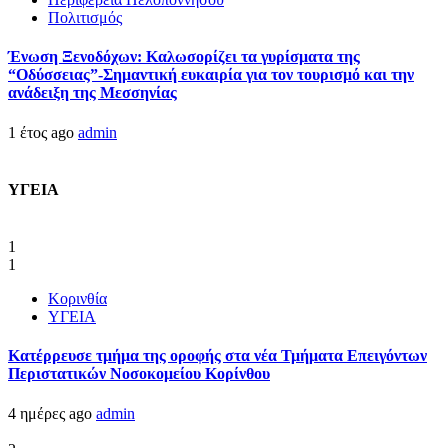
Πολιτισμός
Ένωση Ξενοδόχων: Καλωσορίζει τα γυρίσματα της
“Οδύσσειας”-Σημαντική ευκαιρία για τον τουρισμό και την
ανάδειξη της Μεσσηνίας
1 έτος ago
admin
ΥΓΕΙΑ
1
1
Κορινθία
ΥΓΕΙΑ
Kατέρρευσε τμήμα της οροφής στα νέα Τμήματα Επειγόντων
Περιστατικών Νοσοκομείου Κορίνθου
4 ημέρες ago
admin