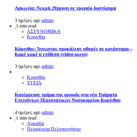
Λακωνία: Νεκρή 29χρονη σε τροχαίο δυστύχημα
3 ημέρες ago
admin
1 min read
ΑΣΤΥΝΟΜΙΚΑ
Κορινθία
Κόρινθος: Άγνωστος προκάλεσε φθορές σε κατάστημα –
Καρέ καρέ η επίθεση (video-φωτο)
3 ημέρες ago
admin
Κορινθία
ΥΓΕΙΑ
Kατέρρευσε τμήμα της οροφής στα νέα Τμήματα
Επειγόντων Περιστατικών Νοσοκομείου Κορίνθου
4 ημέρες ago
admin
1 min read
Αρκαδία
Περιφέρεια Πελοποννήσου