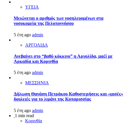
ΥΓΕΙΑ
Μειώνεται ο αριθμός των νοσηλευομένων στα
νοσοκομεία της Πελοποννήσου
5 έτη ago
admin
ΑΡΓΟΛΙΔΑ
Ανεβαίνει στο “βαθύ κόκκινο” η Αργολίδα, μαζί με
Αρκαδία και Κορινθία
5 έτη ago
admin
ΜΕΣΣΗΝΙΑ
Δήλωση Θανάση Πετράκου Καθυστερήσεις και «μισές»
δουλειές για το λιμάνι της Κυπαρισσίας
5 έτη ago
admin
1 min read
Κορινθία