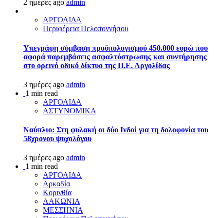
2 ημέρες ago
admin
ΑΡΓΟΛΙΔΑ
Περιφέρεια Πελοποννήσου
Υπεγράφη σύμβαση προϋπολογισμού 450.000 ευρώ που
αφορά παρεμβάσεις ασφαλτόστρωσης και συντήρησης
στο ορεινό οδικό δίκτυο της Π.Ε. Αργολίδας
3 ημέρες ago
admin
1 min read
ΑΡΓΟΛΙΔΑ
ΑΣΤΥΝΟΜΙΚΑ
Ναύπλιο: Στη φυλακή οι δύο Ινδοί για τη δολοφονία του
58χρονου ψυχολόγου
3 ημέρες ago
admin
1 min read
ΑΡΓΟΛΙΔΑ
Αρκαδία
Κορινθία
ΛΑΚΩΝΙΑ
ΜΕΣΣΗΝΙΑ