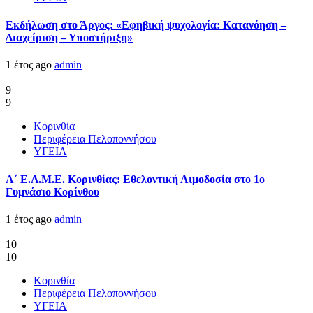
Εκδήλωση στο Άργος: «Εφηβική ψυχολογία: Κατανόηση –
Διαχείριση – Υποστήριξη»
1 έτος ago
admin
9
9
Κορινθία
Περιφέρεια Πελοποννήσου
ΥΓΕΙΑ
Α΄ Ε.Λ.Μ.Ε. Κορινθίας: Εθελοντική Αιμοδοσία στο 1ο
Γυμνάσιο Κορίνθου
1 έτος ago
admin
10
10
Κορινθία
Περιφέρεια Πελοποννήσου
ΥΓΕΙΑ