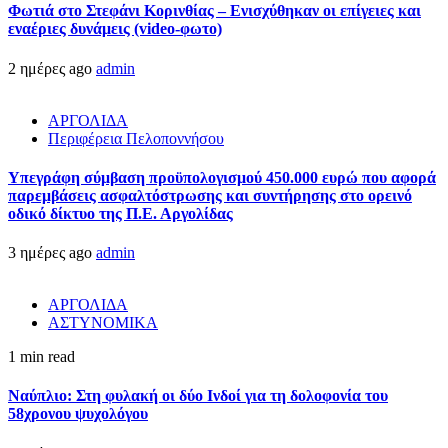
Φωτιά στο Στεφάνι Κορινθίας – Ενισχύθηκαν οι επίγειες και
εναέριες δυνάμεις (video-φωτο)
2 ημέρες ago
admin
ΑΡΓΟΛΙΔΑ
Περιφέρεια Πελοποννήσου
Υπεγράφη σύμβαση προϋπολογισμού 450.000 ευρώ που αφορά
παρεμβάσεις ασφαλτόστρωσης και συντήρησης στο ορεινό
οδικό δίκτυο της Π.Ε. Αργολίδας
3 ημέρες ago
admin
ΑΡΓΟΛΙΔΑ
ΑΣΤΥΝΟΜΙΚΑ
1 min read
Ναύπλιο: Στη φυλακή οι δύο Ινδοί για τη δολοφονία του
58χρονου ψυχολόγου