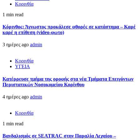
Κορινθία
1 min read
Κόρινθος: Άγνωστος προκάλεσε φθορές σε κατάστημα – Καρέ
καρέ η επίθεση (video-φωτο)
3 ημέρες ago
admin
Κορινθία
ΥΓΕΙΑ
Kατέρρευσε τμήμα της οροφής στα νέα Τμήματα Επειγόντων
Περιστατικών Νοσοκομείου Κορίνθου
4 ημέρες ago
admin
Κορινθία
1 min read
Βανδαλισμός σε SEATRAC στην Παραλία Λεχαίου –