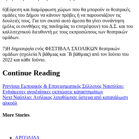
6)Εύρεση και διαμόρφωση χώρων που θα μπορούν οι θεατρικές
ομάδες του Δήμου να κάνουν πρόβες ή να παρουσιάζουν τις
δουλειές τους. Για τον σκοπό αυτό άμεσα θα γίνει συνάντηση
(μόλις οι συνθήκες της πανδημίας το επιτρέψουν) του Δ.Σ. και του
καλλιτεχνικού διευθυντή με τους εκπροσώπους των θεατρικών
ομάδων.
7)Η δημιουργία ενός ΦΕΣΤΙΒΑΛ ΣΧΟΛΙΚΩΝ θεατρικών
ομάδων (σχολεία Ά βάθμιας και ΄Β βάθμιας) από τον Ιούνιο του
2022 και κάθε Ιούνιο.
Continue Reading
Previous
Εμπορικός & Επιχειρηματικός Σύλλογος Ναυπλίου:
Ενδιάμεσες ανοιξιάτικες εκπτώσεις καταστημάτων
Next
Ναύπλιο: Aνήλικος λιποθύμησε ύστερα από κατανάλωση
αλκοόλ
More Stories
ΑΡΓΟΛΙΔΑ