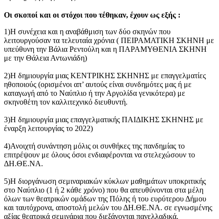
Οι σκοποί και οι στόχοι που τέθηκαν, έχουν ως εξής :
1)Η συνέχεια και η αναβάθμιση των δύο σκηνών που
λειτουργούσαν τα τελευταία χρόνια ( ΠΕΙΡΑΜΑΤΙΚΗ ΣΚΗΝΗ με
υπεύθυνη την Βάλια Ρεντούλη και η ΠΑΡΑΜΥΘΕΝΙΑ ΣΚΗΝΗ
με την Θάλεια Αντωνιάδη)
2)Η δημιουργία μιας ΚΕΝΤΡΙΚΗΣ ΣΚΗΝΗΣ με επαγγελματίες
ηθοποιούς (ορισμένοι απ’ αυτούς είναι συνδημότες μας ή με
καταγωγή από το Ναύπλιο ή την Αργολίδα γενικότερα) με
σκηνοθέτη τον καλλιτεχνικό διευθυντή.
3)Η δημιουργία μιας επαγγελματικής ΠΑΙΔΙΚΗΣ ΣΚΗΝΗΣ με
έναρξη λειτουργίας το 2022)
4)Ανοιχτή συνάντηση μόλις οι συνθήκες της πανδημίας το
επιτρέψουν με όλους όσοι ενδιαφέρονται να στελεχώσουν το
ΔΗ.ΘΕ.ΝΑ.
5)Η διοργάνωση σεμιναριακών κύκλων μαθημάτων υποκριτικής
στο Ναύπλιο (1 ή 2 κάθε χρόνο) που θα απευθύνονται στα μέλη
όλων των θεατρικών ομάδων της Πόλης ή του ευρύτερου Δήμου
και ταυτόχρονα, αποστολή μελών του ΔΗ.ΘΕ.ΝΑ. σε εγνωσμένης
αξίας θεατρικά σεμινάρια που διεξάγονται πανελλαδικά.