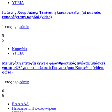
ΥΓΕΙΑ
Ιωάννης Χουρσαλάς: Τι είναι η λιποπρωτεΐνη (a) και πώς
επηρεάζει την καρδιά (video)
1 έτος ago
admin
5
5
Κορινθία
ΥΓΕΙΑ
Με μεγάλη επιτυχία έγινε ο φιλανθρωπικός αγώνας μπάσκετ
για τη «Φλόγα» στο κλειστό Γυμναστήριο Κορίνθου (video-
φώτο)
1 έτος ago
admin
6
6
ΕΛΛΑΔΑ
Περιφέρεια Πελοποννήσου