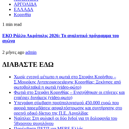
ΑΡΓΟΛΙΔΑ
ΕΛΛΑΔΑ
Κορινθία
1 min read
ΕΚΟ Ράλλυ Ακρόπολις 2026: Το αναλυτικό πρόγραμμα του
αγώνα
2 μήνες ago
admin
ΔΙΑΒΑΣΤΕ ΕΔΩ
Χωρίς ενεργό μέτωπο η φωτιά στο Στεφάνι Κορίνθου –
Σ.Μουρίκης Αντιπεριφερειάρχης Κορινθίας: Ξεκίνησε από
φωτοβολταϊκά η φωτιά (video-φώτο)
Φωτιά στο Στεφάνι Κορινθίας – Ενισχύθηκαν οι επίγειες και
εναέριες δυνάμεις (video-φωτο)
Υπεγράφη σύμβαση προϋπολογισμού 450.000 ευρώ που
αφορά παρεμβάσεις ασφαλτόστρωσης και συντήρησης στο
ορεινό οδικό δίκτυο της Π.Ε. Αργολίδας
Ναύπλιο: Στη φυλακή οι δύο Ινδοί για τη δολοφονία του
58χρονου ψυχολόγου
Παρέμβαση ΠΕΣΠ για MERE Ελλάς