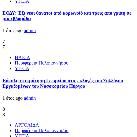
ΥΓΕΙΑ
ΕΟΔΥ: Έξι νέοι θάνατοι από κορωνοϊό και τρεις από γρίπη σε
μία εβδομάδα
1 έτος ago
admin
7
7
ΗΛΕΙΑ
Περιφέρεια Πελοποννήσου
ΥΓΕΙΑ
Εύκολη επικράτηση Γεωργίου στις εκλογές του Συλλόγου
Εργαζομένων του Νοσοκομείου Πύργου
1 έτος ago
admin
8
8
ΑΡΓΟΛΙΔΑ
Περιφέρεια Πελοποννήσου
ΥΓΕΙΑ