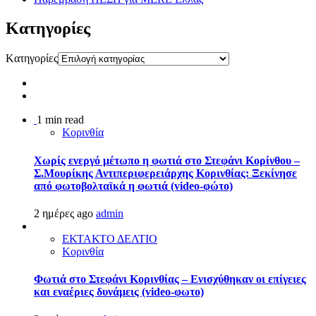
Kατηγορίες
Kατηγορίες
1 min read
Κορινθία
Χωρίς ενεργό μέτωπο η φωτιά στο Στεφάνι Κορίνθου –
Σ.Μουρίκης Αντιπεριφερειάρχης Κορινθίας: Ξεκίνησε
από φωτοβολταϊκά η φωτιά (video-φώτο)
2 ημέρες ago
admin
ΕΚΤΑΚΤΟ ΔΕΛΤΙΟ
Κορινθία
Φωτιά στο Στεφάνι Κορινθίας – Ενισχύθηκαν οι επίγειες
και εναέριες δυνάμεις (video-φωτο)