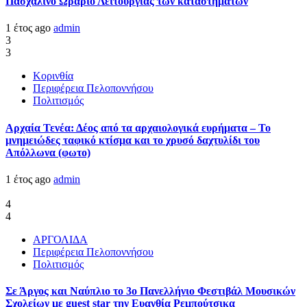
Πασχαλινό Ωράριο Λειτουργίας των καταστημάτων
1 έτος ago
admin
3
3
Κορινθία
Περιφέρεια Πελοποννήσου
Πολιτισμός
Αρχαία Τενέα: Δέος από τα αρχαιολογικά ευρήματα – Το
μνημειώδες ταφικό κτίσμα και το χρυσό δαχτυλίδι του
Απόλλωνα (φωτο)
1 έτος ago
admin
4
4
ΑΡΓΟΛΙΔΑ
Περιφέρεια Πελοποννήσου
Πολιτισμός
Σε Άργος και Ναύπλιο το 3ο Πανελλήνιο Φεστιβάλ Μουσικών
Σχολείων με guest star την Ευανθία Ρεμπούτσικα