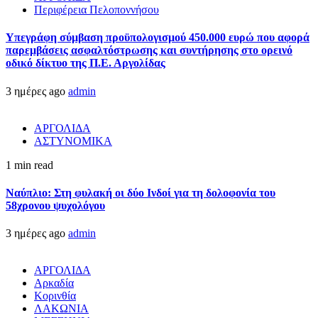
Περιφέρεια Πελοποννήσου
Υπεγράφη σύμβαση προϋπολογισμού 450.000 ευρώ που αφορά
παρεμβάσεις ασφαλτόστρωσης και συντήρησης στο ορεινό
οδικό δίκτυο της Π.Ε. Αργολίδας
3 ημέρες ago
admin
ΑΡΓΟΛΙΔΑ
ΑΣΤΥΝΟΜΙΚΑ
1 min read
Ναύπλιο: Στη φυλακή οι δύο Ινδοί για τη δολοφονία του
58χρονου ψυχολόγου
3 ημέρες ago
admin
ΑΡΓΟΛΙΔΑ
Αρκαδία
Κορινθία
ΛΑΚΩΝΙΑ