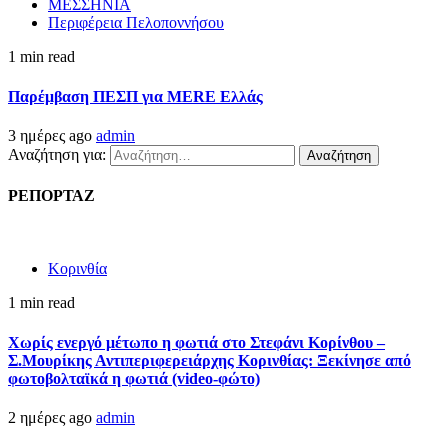
ΜΕΣΣΗΝΙΑ
Περιφέρεια Πελοποννήσου
1 min read
Παρέμβαση ΠΕΣΠ για MERE Ελλάς
3 ημέρες ago
admin
Αναζήτηση για:
ΡΕΠΟΡΤΑΖ
Κορινθία
1 min read
Χωρίς ενεργό μέτωπο η φωτιά στο Στεφάνι Κορίνθου –
Σ.Μουρίκης Αντιπεριφερειάρχης Κορινθίας: Ξεκίνησε από
φωτοβολταϊκά η φωτιά (video-φώτο)
2 ημέρες ago
admin