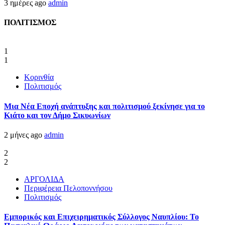
3 ημέρες ago
admin
ΠΟΛΙΤΙΣΜΟΣ
1
1
Κορινθία
Πολιτισμός
Μια Νέα Εποχή ανάπτυξης και πολιτισμού ξεκίνησε για το
Κιάτο και τον Δήμο Σικυωνίων
2 μήνες ago
admin
2
2
ΑΡΓΟΛΙΔΑ
Περιφέρεια Πελοποννήσου
Πολιτισμός
Εμπορικός και Επιχειρηματικός Σύλλογος Ναυπλίου: Το