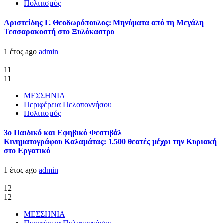
Πολιτισμός
Αριστείδης Γ. Θεοδωρόπουλος: Μηνύματα από τη Μεγάλη
Τεσσαρακοστή στο Ξυλόκαστρο
1 έτος ago
admin
11
11
ΜΕΣΣΗΝΙΑ
Περιφέρεια Πελοποννήσου
Πολιτισμός
3ο Παιδικό και Εφηβικό Φεστιβάλ
Κινηματογράφου Καλαμάτας: 1.500 θεατές μέχρι την Κυριακή
στο Εργατικό
1 έτος ago
admin
12
12
ΜΕΣΣΗΝΙΑ
Περιφέρεια Πελοποννήσου