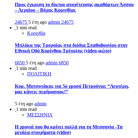
Προς έγκριση το δίκτυο αποχέτευσης ακαθάρτων Άσσου
– Λεχαίου – Βόχας Κορινθίας
24675
5 έτη ago
admin
24675
1 min read
Κορινθία
Μπλόκα της Τροχαίας στα διόδια Σπαθοβουνίου στην
Εθνική Οδό Κορίνθου-Τρίπολης (video-φώτο)
6850
5 έτη ago
admin
6850
1 min read
ΠΟΛΙΤΙΚΗ
Κυρ. Μητσοτάκης για 5ο χρυσό Πετρούνια: “Λευτέρη,
μας κάνεις περήφανους!”
5 έτη ago
admin
1 min read
ΜΕΣΣΗΝΙΑ
Η χρονιά που θα κρίνει πολλά για τη Μεσσηνία -Τα
μεγάλα στοιχήματα (video)