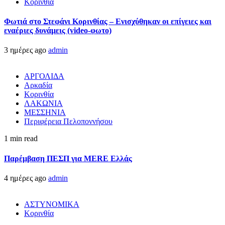
Κορινθία
Φωτιά στο Στεφάνι Κορινθίας – Ενισχύθηκαν οι επίγειες και
εναέριες δυνάμεις (video-φωτο)
3 ημέρες ago
admin
ΑΡΓΟΛΙΔΑ
Αρκαδία
Κορινθία
ΛΑΚΩΝΙΑ
ΜΕΣΣΗΝΙΑ
Περιφέρεια Πελοποννήσου
1 min read
Παρέμβαση ΠΕΣΠ για MERE Ελλάς
4 ημέρες ago
admin
ΑΣΤΥΝΟΜΙΚΑ
Κορινθία