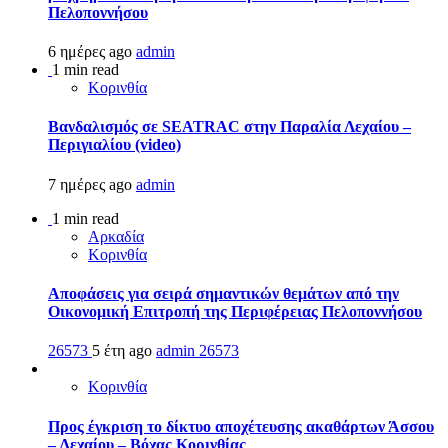
Πελοποννήσου
6 ημέρες ago
admin
1 min read
Κορινθία
Βανδαλισμός σε SEATRAC στην Παραλία Λεχαίου –
Περιγιαλίου (video)
7 ημέρες ago
admin
1 min read
Αρκαδία
Κορινθία
Αποφάσεις για σειρά σημαντικών θεμάτων από την
Οικονομική Επιτροπή της Περιφέρειας Πελοποννήσου
26573
5 έτη ago
admin
26573
Κορινθία
Προς έγκριση το δίκτυο αποχέτευσης ακαθάρτων Άσσου
– Λεχαίου – Βόχας Κορινθίας