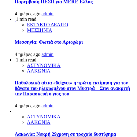
Παρέμβαση ΠΕΣΠ για MERE Ελλάς
4 ημέρες ago
admin
1 min read
ΕΚΤΑΚΤΟ ΔΕΛΤΙΟ
ΜΕΣΣΗΝΙΑ
Μεσσηνία: Φωτιά στο Αριοχώρι
4 ημέρες ago
admin
1 min read
ΑΣΤΥΝΟΜΙΚΑ
ΛΑΚΩΝΙΑ
Παθολογικά αίτια «δείχνει» η πρώτη εκτίμηση για τον
θάνατο του ηλικιωμένου στον Μυστρά – Στον ανακριτή
την Παρασκευή ο γιος του
4 ημέρες ago
admin
ΑΣΤΥΝΟΜΙΚΑ
ΛΑΚΩΝΙΑ
Λακωνία: Νεκρή 29χρονη σε τροχαίο δυστύχημα