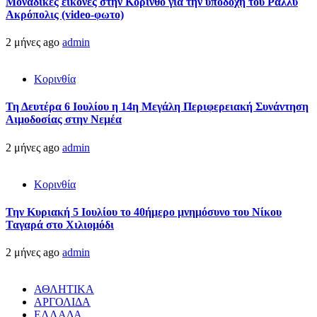
Μοναδικές εικόνες στην Κόρινθο για την υποδοχή του Ράλλυ
Ακρόπολις (video-φωτο)
2 μήνες ago
admin
Κορινθία
Τη Δευτέρα 6 Ιουλίου η 14η Μεγάλη Περιφερειακή Συνάντηση
Αιμοδοσίας στην Νεμέα
2 μήνες ago
admin
Κορινθία
Την Κυριακή 5 Ιουλίου το 40ήμερο μνημόσυνο του Νίκου
Ταγαρά στο Χιλιομόδι
2 μήνες ago
admin
ΑΘΛΗΤΙΚΑ
ΑΡΓΟΛΙΔΑ
ΕΛΛΑΔΑ