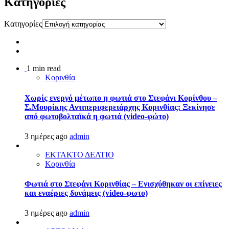
Kατηγορίες
Kατηγορίες
1 min read
Κορινθία
Χωρίς ενεργό μέτωπο η φωτιά στο Στεφάνι Κορίνθου –
Σ.Μουρίκης Αντιπεριφερειάρχης Κορινθίας: Ξεκίνησε
από φωτοβολταϊκά η φωτιά (video-φώτο)
3 ημέρες ago
admin
ΕΚΤΑΚΤΟ ΔΕΛΤΙΟ
Κορινθία
Φωτιά στο Στεφάνι Κορινθίας – Ενισχύθηκαν οι επίγειες
και εναέριες δυνάμεις (video-φωτο)
3 ημέρες ago
admin