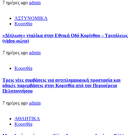
7 ημέρες ago
admin
ΑΣΤΥΝΟΜΙΚΑ
Κορινθία
«Δίπλωσε» νταλίκα στην Εθνική Oδό Κορίνθου – Τριπόλεως
(video-φώτο)
7 ημέρες ago
admin
Κορινθία
Τρεις νέες συμβάσεις για αντιπλημμυρική προστασία και
οδικές παρεμβάσεις στην Κορινθία από την Περιφέρεια
Πελοποννήσου
7 ημέρες ago
admin
ΑΘΛΗΤΙΚΑ
Κορινθία