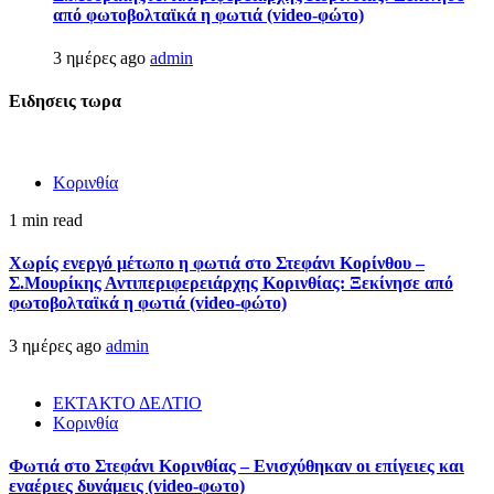
από φωτοβολταϊκά η φωτιά (video-φώτο)
3 ημέρες ago
admin
Ειδησεις τωρα
Κορινθία
1 min read
Χωρίς ενεργό μέτωπο η φωτιά στο Στεφάνι Κορίνθου –
Σ.Μουρίκης Αντιπεριφερειάρχης Κορινθίας: Ξεκίνησε από
φωτοβολταϊκά η φωτιά (video-φώτο)
3 ημέρες ago
admin
ΕΚΤΑΚΤΟ ΔΕΛΤΙΟ
Κορινθία
Φωτιά στο Στεφάνι Κορινθίας – Ενισχύθηκαν οι επίγειες και
εναέριες δυνάμεις (video-φωτο)