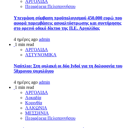
ΑΡΓΟΛΙΔΑ
Περιφέρεια Πελοποννήσου
Υπεγράφη σύμβαση προϋπολογισμού 450.000 ευρώ που
αφορά παρεμβάσεις ασφαλτόστρωσης και συντήρησης
στο ορεινό οδικό δίκτυο της Π.Ε. Αργολίδας
4 ημέρες ago
admin
1 min read
ΑΡΓΟΛΙΔΑ
ΑΣΤΥΝΟΜΙΚΑ
Ναύπλιο: Στη φυλακή οι δύο Ινδοί για τη δολοφονία του
58χρονου ψυχολόγου
4 ημέρες ago
admin
1 min read
ΑΡΓΟΛΙΔΑ
Αρκαδία
Κορινθία
ΛΑΚΩΝΙΑ
ΜΕΣΣΗΝΙΑ
Περιφέρεια Πελοποννήσου