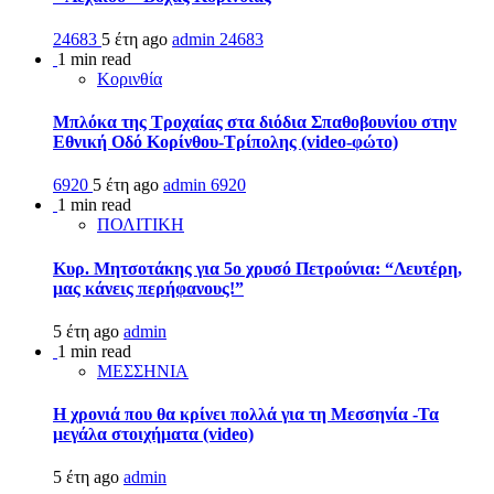
24683
5 έτη ago
admin
24683
1 min read
Κορινθία
Μπλόκα της Τροχαίας στα διόδια Σπαθοβουνίου στην
Εθνική Οδό Κορίνθου-Τρίπολης (video-φώτο)
6920
5 έτη ago
admin
6920
1 min read
ΠΟΛΙΤΙΚΗ
Κυρ. Μητσοτάκης για 5ο χρυσό Πετρούνια: “Λευτέρη,
μας κάνεις περήφανους!”
5 έτη ago
admin
1 min read
ΜΕΣΣΗΝΙΑ
Η χρονιά που θα κρίνει πολλά για τη Μεσσηνία -Τα
μεγάλα στοιχήματα (video)
5 έτη ago
admin