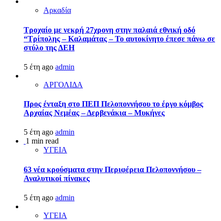
Αρκαδία
Τροχαίο με νεκρή 27χρονη στην παλαιά εθνική οδό
“Τρίπολης – Καλαμάτας – Το αυτοκίνητο έπεσε πάνω σε
στύλο της ΔΕΗ
5 έτη ago
admin
ΑΡΓΟΛΙΔΑ
Προς ένταξη στο ΠΕΠ Πελοποννήσου το έργο κόμβος
Αρχαίας Νεμέας – Δερβενάκια – Μυκήνες
5 έτη ago
admin
1 min read
ΥΓΕΙΑ
63 νέα κρούσματα στην Περιφέρεια Πελοποννήσου –
Αναλυτικοί πίνακες
5 έτη ago
admin
ΥΓΕΙΑ