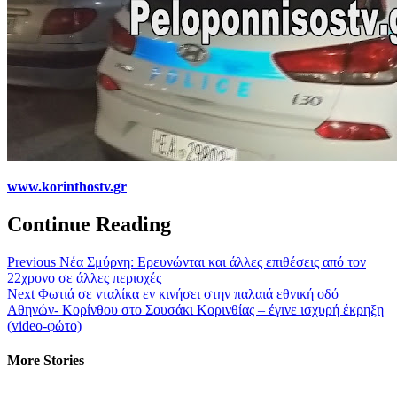
www.korinthostv.gr
Continue Reading
Previous
Νέα Σμύρνη: Ερευνώνται και άλλες επιθέσεις από τον
22χρονο σε άλλες περιοχές
Next
Φωτιά σε νταλίκα εν κινήσει στην παλαιά εθνική οδό
Αθηνών- Κορίνθου στο Σουσάκι Κορινθίας – έγινε ισχυρή έκρηξη
(video-φώτο)
More Stories