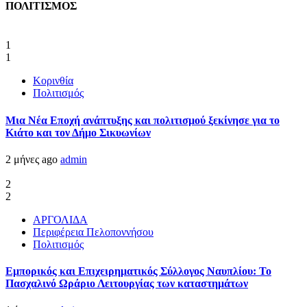
ΠΟΛΙΤΙΣΜΟΣ
1
1
Κορινθία
Πολιτισμός
Μια Νέα Εποχή ανάπτυξης και πολιτισμού ξεκίνησε για το
Κιάτο και τον Δήμο Σικυωνίων
2 μήνες ago
admin
2
2
ΑΡΓΟΛΙΔΑ
Περιφέρεια Πελοποννήσου
Πολιτισμός
Εμπορικός και Επιχειρηματικός Σύλλογος Ναυπλίου: Το
Πασχαλινό Ωράριο Λειτουργίας των καταστημάτων