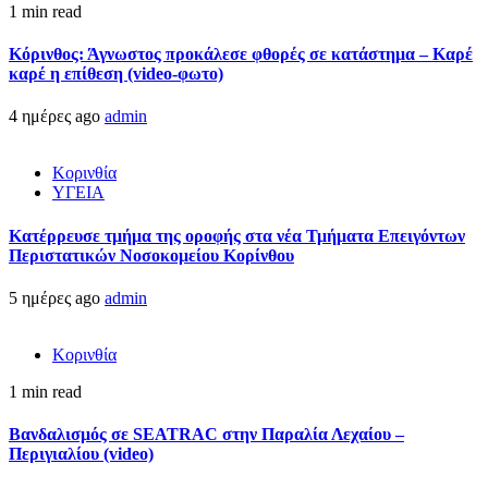
1 min read
Κόρινθος: Άγνωστος προκάλεσε φθορές σε κατάστημα – Καρέ
καρέ η επίθεση (video-φωτο)
4 ημέρες ago
admin
Κορινθία
ΥΓΕΙΑ
Kατέρρευσε τμήμα της οροφής στα νέα Τμήματα Επειγόντων
Περιστατικών Νοσοκομείου Κορίνθου
5 ημέρες ago
admin
Κορινθία
1 min read
Βανδαλισμός σε SEATRAC στην Παραλία Λεχαίου –
Περιγιαλίου (video)