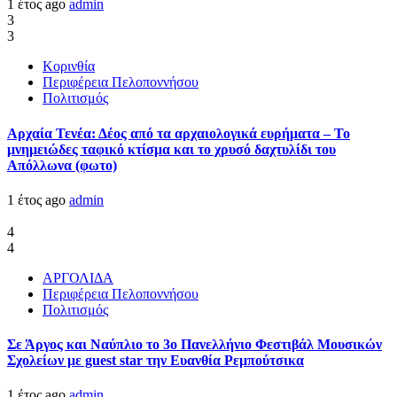
1 έτος ago
admin
3
3
Κορινθία
Περιφέρεια Πελοποννήσου
Πολιτισμός
Αρχαία Τενέα: Δέος από τα αρχαιολογικά ευρήματα – Το
μνημειώδες ταφικό κτίσμα και το χρυσό δαχτυλίδι του
Απόλλωνα (φωτο)
1 έτος ago
admin
4
4
ΑΡΓΟΛΙΔΑ
Περιφέρεια Πελοποννήσου
Πολιτισμός
Σε Άργος και Ναύπλιο το 3ο Πανελλήνιο Φεστιβάλ Μουσικών
Σχολείων με guest star την Ευανθία Ρεμπούτσικα
1 έτος ago
admin