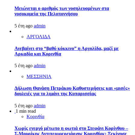
Μειώνεται ο αριθμός των νοσηλευομένων στα
νοσοκομεία της Πελοποννήσου
5 έτη ago
admin
ΑΡΓΟΛΙΔΑ
Ανεβαίνει στο “βαθύ κόκκινο” η Αργολίδα, μαζί με
Αρκαδία και Κορινθία
5 έτη ago
admin
ΜΕΣΣΗΝΙΑ
Δήλωση Θανάση Πετράκου Καθυστερήσεις και «μισές»
δουλειές για το λιμάνι της Κυπαρισσίας
5 έτη ago
admin
1 min read
Κορινθία
Χωρίς ενεργό μέτωπο η φωτιά στο Στεφάνι Κορίνθου –
Σ.Μουρίκης Αντιπεριφερειάρχης Κορινθίας: Ξεκίνησε