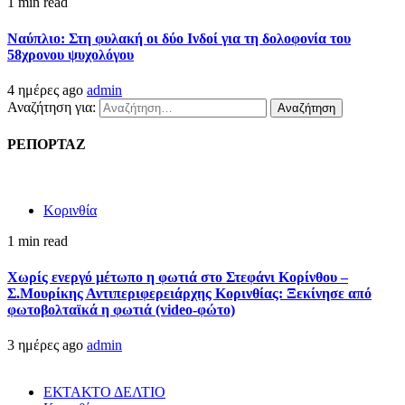
1 min read
Ναύπλιο: Στη φυλακή οι δύο Ινδοί για τη δολοφονία του
58χρονου ψυχολόγου
4 ημέρες ago
admin
Αναζήτηση για:
ΡΕΠΟΡΤΑΖ
Κορινθία
1 min read
Χωρίς ενεργό μέτωπο η φωτιά στο Στεφάνι Κορίνθου –
Σ.Μουρίκης Αντιπεριφερειάρχης Κορινθίας: Ξεκίνησε από
φωτοβολταϊκά η φωτιά (video-φώτο)
3 ημέρες ago
admin
ΕΚΤΑΚΤΟ ΔΕΛΤΙΟ