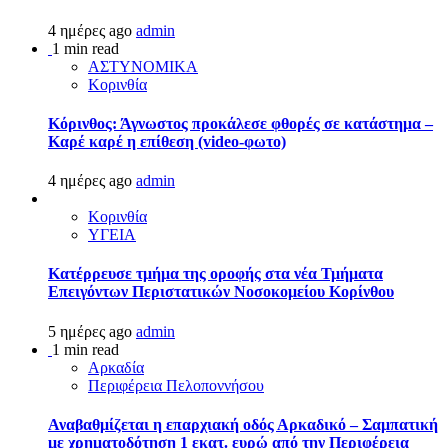
4 ημέρες ago
admin
1 min read
ΑΣΤΥΝΟΜΙΚΑ
Κορινθία
Κόρινθος: Άγνωστος προκάλεσε φθορές σε κατάστημα –
Καρέ καρέ η επίθεση (video-φωτο)
4 ημέρες ago
admin
Κορινθία
ΥΓΕΙΑ
Kατέρρευσε τμήμα της οροφής στα νέα Τμήματα
Επειγόντων Περιστατικών Νοσοκομείου Κορίνθου
5 ημέρες ago
admin
1 min read
Αρκαδία
Περιφέρεια Πελοποννήσου
Αναβαθμίζεται η επαρχιακή οδός Αρκαδικό – Σαμπατική
με χρηματοδότηση 1 εκατ. ευρώ από την Περιφέρεια