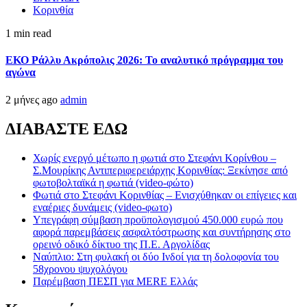
Κορινθία
1 min read
ΕΚΟ Ράλλυ Ακρόπολις 2026: Το αναλυτικό πρόγραμμα του
αγώνα
2 μήνες ago
admin
ΔΙΑΒΑΣΤΕ ΕΔΩ
Χωρίς ενεργό μέτωπο η φωτιά στο Στεφάνι Κορίνθου –
Σ.Μουρίκης Αντιπεριφερειάρχης Κορινθίας: Ξεκίνησε από
φωτοβολταϊκά η φωτιά (video-φώτο)
Φωτιά στο Στεφάνι Κορινθίας – Ενισχύθηκαν οι επίγειες και
εναέριες δυνάμεις (video-φωτο)
Υπεγράφη σύμβαση προϋπολογισμού 450.000 ευρώ που
αφορά παρεμβάσεις ασφαλτόστρωσης και συντήρησης στο
ορεινό οδικό δίκτυο της Π.Ε. Αργολίδας
Ναύπλιο: Στη φυλακή οι δύο Ινδοί για τη δολοφονία του
58χρονου ψυχολόγου
Παρέμβαση ΠΕΣΠ για MERE Ελλάς