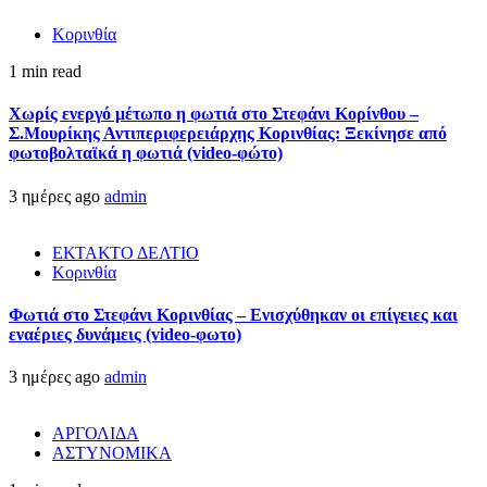
Κορινθία
1 min read
Χωρίς ενεργό μέτωπο η φωτιά στο Στεφάνι Κορίνθου –
Σ.Μουρίκης Αντιπεριφερειάρχης Κορινθίας: Ξεκίνησε από
φωτοβολταϊκά η φωτιά (video-φώτο)
3 ημέρες ago
admin
ΕΚΤΑΚΤΟ ΔΕΛΤΙΟ
Κορινθία
Φωτιά στο Στεφάνι Κορινθίας – Ενισχύθηκαν οι επίγειες και
εναέριες δυνάμεις (video-φωτο)
3 ημέρες ago
admin
ΑΡΓΟΛΙΔΑ
ΑΣΤΥΝΟΜΙΚΑ