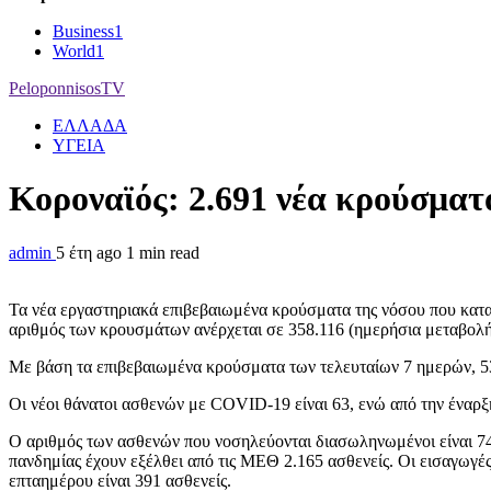
Business
1
World
1
PeloponnisosTV
ΕΛΛΑΔΑ
ΥΓΕΙΑ
Κοροναϊός: 2.691 νέα κρούσματα
admin
5 έτη ago
1 min read
Τα νέα εργαστηριακά επιβεβαιωμένα κρούσματα της νόσου που καταγρ
αριθμός των κρουσμάτων ανέρχεται σε 358.116 (ημερήσια μεταβολή
Με βάση τα επιβεβαιωμένα κρούσματα των τελευταίων 7 ημερών, 53 
Οι νέοι θάνατοι ασθενών με COVID-19 είναι 63, ενώ από την έναρξη
Ο αριθμός των ασθενών που νοσηλεύονται διασωληνωμένοι είναι 749 
πανδημίας έχουν εξέλθει από τις ΜΕΘ 2.165 ασθενείς. Οι εισαγωγέ
επταημέρου είναι 391 ασθενείς.