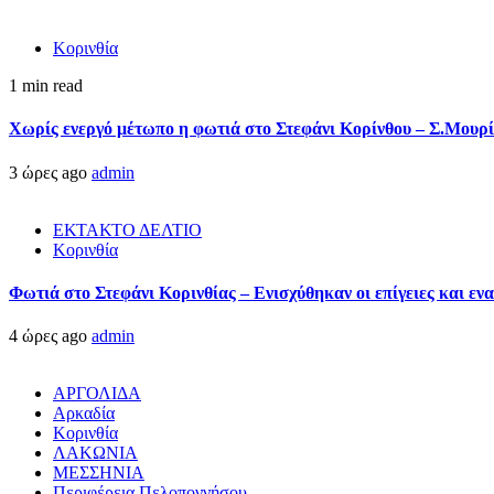
Κορινθία
1 min read
Χωρίς ενεργό μέτωπο η φωτιά στο Στεφάνι Κορίνθου – Σ.Μουρί
3 ώρες ago
admin
ΕΚΤΑΚΤΟ ΔΕΛΤΙΟ
Κορινθία
Φωτιά στο Στεφάνι Κορινθίας – Ενισχύθηκαν οι επίγειες και ενα
4 ώρες ago
admin
ΑΡΓΟΛΙΔΑ
Αρκαδία
Κορινθία
ΛΑΚΩΝΙΑ
ΜΕΣΣΗΝΙΑ
Περιφέρεια Πελοποννήσου