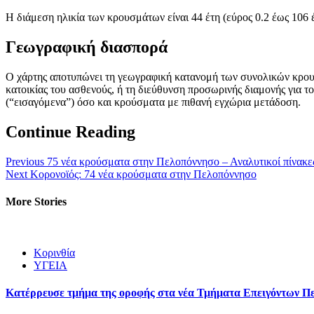
Η διάμεση ηλικία των κρουσμάτων είναι 44 έτη (εύρος 0.2 έως 106 έ
Γεωγραφική διασπορά
Ο χάρτης αποτυπώνει τη γεωγραφική κατανομή των συνολικών κρου
κατοικίας του ασθενούς, ή τη διεύθυνση προσωρινής διαμονής για 
(“εισαγόμενα”) όσο και κρούσματα με πιθανή εγχώρια μετάδοση.
Continue Reading
Previous
75 νέα κρούσματα στην Πελοπόννησο – Αναλυτικοί πίνακε
Next
Κορονοϊός: 74 νέα κρούσματα στην Πελοπόννησο
More Stories
Κορινθία
ΥΓΕΙΑ
Kατέρρευσε τμήμα της οροφής στα νέα Τμήματα Επειγόντων Π