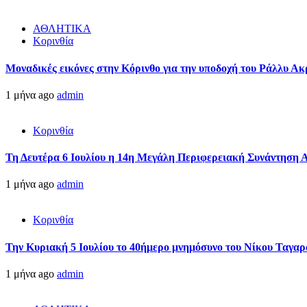
ΑΘΛΗΤΙΚΑ
Κορινθία
Μοναδικές εικόνες στην Κόρινθο για την υποδοχή του Ράλλυ Ακ
1 μήνα ago
admin
Κορινθία
Τη Δευτέρα 6 Ιουλίου η 14η Μεγάλη Περιφερειακή Συνάντηση 
1 μήνα ago
admin
Κορινθία
Την Κυριακή 5 Ιουλίου το 40ήμερο μνημόσυνο του Νίκου Ταγαρ
1 μήνα ago
admin