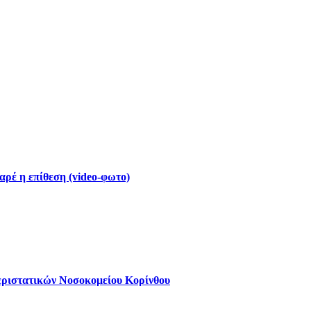
ρέ η επίθεση (video-φωτο)
εριστατικών Νοσοκομείου Κορίνθου