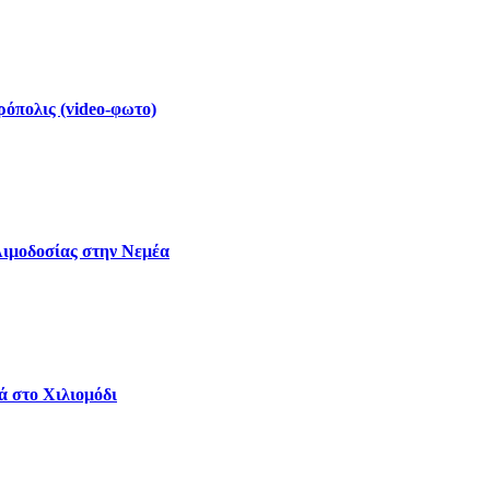
ρόπολις (video-φωτο)
Αιμοδοσίας στην Νεμέα
ά στο Χιλιομόδι