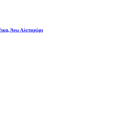
φέικα, Άνω Αλεποχώρι