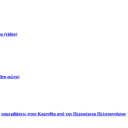
 (video)
deo-φώτο)
ς παρεμβάσεις στην Κορινθία από την Περιφέρεια Πελοποννήσου