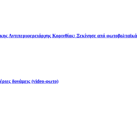
κης Αντιπεριφερειάρχης Κορινθίας: Ξεκίνησε από φωτοβολταϊκά
έριες δυνάμεις (video-φωτο)