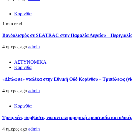
Κορινθία
1 min read
Βανδαλισμός σε SEATRAC στην Παραλία Λεχαίου – Περιγιαλίου
4 ημέρες ago
admin
ΑΣΤΥΝΟΜΙΚΑ
Κορινθία
«Δίπλωσε» νταλίκα στην Εθνική Oδό Κορίνθου – Τριπόλεως (vi
4 ημέρες ago
admin
Κορινθία
Τρεις νέες συμβάσεις για αντιπλημμυρική προστασία και οδικέ
4 ημέρες ago
admin