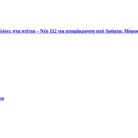
φλόγες στα σπίτια – Νέο 112 για απομάκρυνση από Λούμπα, Μορ
να