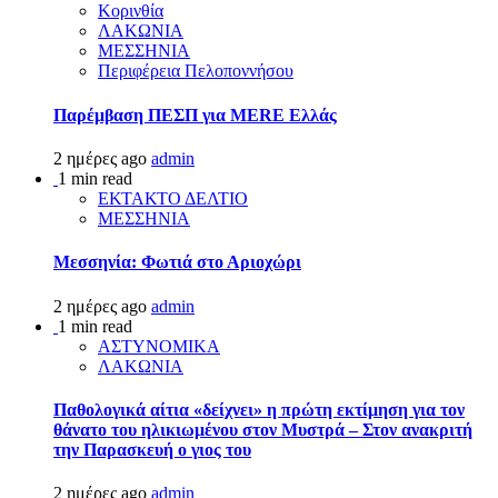
Κορινθία
ΛΑΚΩΝΙΑ
ΜΕΣΣΗΝΙΑ
Περιφέρεια Πελοποννήσου
Παρέμβαση ΠΕΣΠ για MERE Ελλάς
2 ημέρες ago
admin
1 min read
ΕΚΤΑΚΤΟ ΔΕΛΤΙΟ
ΜΕΣΣΗΝΙΑ
Μεσσηνία: Φωτιά στο Αριοχώρι
2 ημέρες ago
admin
1 min read
ΑΣΤΥΝΟΜΙΚΑ
ΛΑΚΩΝΙΑ
Παθολογικά αίτια «δείχνει» η πρώτη εκτίμηση για τον
θάνατο του ηλικιωμένου στον Μυστρά – Στον ανακριτή
την Παρασκευή ο γιος του
2 ημέρες ago
admin