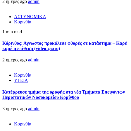
2 ημέρες ago
admin
ΑΣΤΥΝΟΜΙΚΑ
Κορινθία
1 min read
Κόρινθος: Άγνωστος προκάλεσε φθορές σε κατάστημα – Καρέ
καρέ η επίθεση (video-φωτο)
2 ημέρες ago
admin
Κορινθία
ΥΓΕΙΑ
Kατέρρευσε τμήμα της οροφής στα νέα Τμήματα Επειγόντων
Περιστατικών Νοσοκομείου Κορίνθου
3 ημέρες ago
admin
Κορινθία