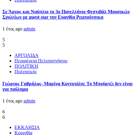
Σε Άργος και Ναύπλιο το 3ο Πανελλήνιο Φεστιβάλ Μουσικών
Σχολείων με guest star την Ευανθία Ρεμπούτσικα
1 έτος ago
admin
5
5
ΑΡΓΟΛΙΔΑ
Περιφέρεια Πελοποννήσου
ΠΟΛΙΤΙΚΗ
Πολιτισμός
Γιώργος Γαβρήλος- Μαρίνα Κοντοτόλη: Το Μπούρτζι δεν είναι
για πούλημα
1 έτος ago
admin
6
6
ΕΚΚΛΗΣΙΑ
Κορινθία