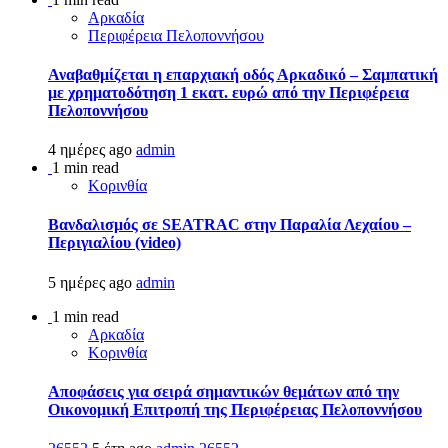
Αρκαδία
Περιφέρεια Πελοποννήσου
Αναβαθμίζεται η επαρχιακή οδός Αρκαδικό – Σαμπατική
με χρηματοδότηση 1 εκατ. ευρώ από την Περιφέρεια
Πελοποννήσου
4 ημέρες ago
admin
1 min read
Κορινθία
Βανδαλισμός σε SEATRAC στην Παραλία Λεχαίου –
Περιγιαλίου (video)
5 ημέρες ago
admin
1 min read
Αρκαδία
Κορινθία
Αποφάσεις για σειρά σημαντικών θεμάτων από την
Οικονομική Επιτροπή της Περιφέρειας Πελοποννήσου