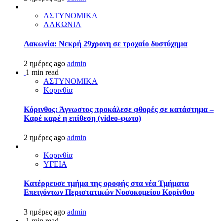
ΑΣΤΥΝΟΜΙΚΑ
ΛΑΚΩΝΙΑ
Λακωνία: Νεκρή 29χρονη σε τροχαίο δυστύχημα
2 ημέρες ago
admin
1 min read
ΑΣΤΥΝΟΜΙΚΑ
Κορινθία
Κόρινθος: Άγνωστος προκάλεσε φθορές σε κατάστημα –
Καρέ καρέ η επίθεση (video-φωτο)
2 ημέρες ago
admin
Κορινθία
ΥΓΕΙΑ
Kατέρρευσε τμήμα της οροφής στα νέα Τμήματα
Επειγόντων Περιστατικών Νοσοκομείου Κορίνθου
3 ημέρες ago
admin
1 min read