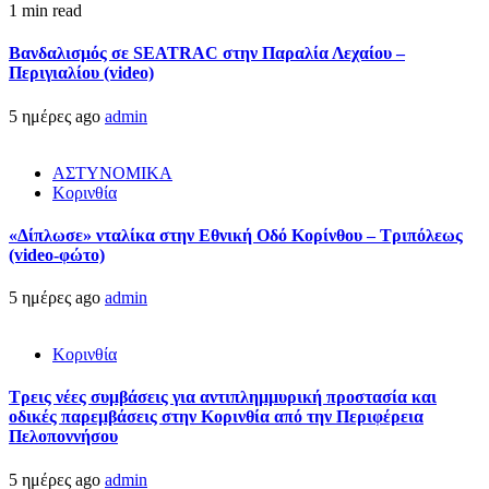
1 min read
Βανδαλισμός σε SEATRAC στην Παραλία Λεχαίου –
Περιγιαλίου (video)
5 ημέρες ago
admin
ΑΣΤΥΝΟΜΙΚΑ
Κορινθία
«Δίπλωσε» νταλίκα στην Εθνική Oδό Κορίνθου – Τριπόλεως
(video-φώτο)
5 ημέρες ago
admin
Κορινθία
Τρεις νέες συμβάσεις για αντιπλημμυρική προστασία και
οδικές παρεμβάσεις στην Κορινθία από την Περιφέρεια
Πελοποννήσου
5 ημέρες ago
admin