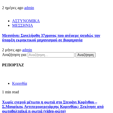
2 ημέρες ago
admin
ΑΣΤΥΝΟΜΙΚΑ
ΜΕΣΣΗΝΙΑ
Μεσσήνη: Συνελήφθη 37χρονος που ανέφερε ψευδώς την
ύπαρξη εκρηκτικού μηχανισμού σε βιομηχανία
2 μήνες ago
admin
Αναζήτηση για:
ΡΕΠΟΡΤΑΖ
Κορινθία
1 min read
Χωρίς ενεργό μέτωπο η φωτιά στο Στεφάνι Κορίνθου –
Σ.Μουρίκης Αντιπεριφερειάρχης Κορινθίας: Ξεκίνησε από
φωτοβολταϊκά η φωτιά (video-φώτο)