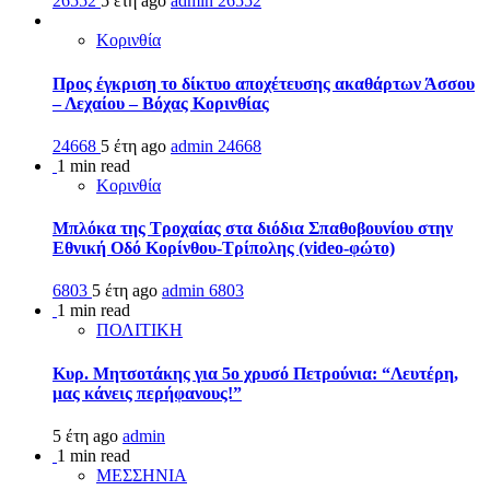
26552
5 έτη ago
admin
26552
Κορινθία
Προς έγκριση το δίκτυο αποχέτευσης ακαθάρτων Άσσου
– Λεχαίου – Βόχας Κορινθίας
24668
5 έτη ago
admin
24668
1 min read
Κορινθία
Μπλόκα της Τροχαίας στα διόδια Σπαθοβουνίου στην
Εθνική Οδό Κορίνθου-Τρίπολης (video-φώτο)
6803
5 έτη ago
admin
6803
1 min read
ΠΟΛΙΤΙΚΗ
Κυρ. Μητσοτάκης για 5ο χρυσό Πετρούνια: “Λευτέρη,
μας κάνεις περήφανους!”
5 έτη ago
admin
1 min read
ΜΕΣΣΗΝΙΑ