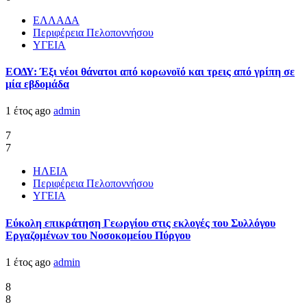
ΕΛΛΑΔΑ
Περιφέρεια Πελοποννήσου
ΥΓΕΙΑ
ΕΟΔΥ: Έξι νέοι θάνατοι από κορωνοϊό και τρεις από γρίπη σε
μία εβδομάδα
1 έτος ago
admin
7
7
ΗΛΕΙΑ
Περιφέρεια Πελοποννήσου
ΥΓΕΙΑ
Εύκολη επικράτηση Γεωργίου στις εκλογές του Συλλόγου
Εργαζομένων του Νοσοκομείου Πύργου
1 έτος ago
admin
8
8