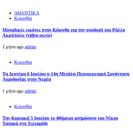
ΑΘΛΗΤΙΚΑ
Κορινθία
Μοναδικές εικόνες στην Κόρινθο για την υποδοχή του Ράλλυ
Ακρόπολις (video-φωτο)
1 μήνα ago
admin
Κορινθία
Τη Δευτέρα 6 Ιουλίου η 14η Μεγάλη Περιφερειακή Συνάντηση
Αιμοδοσίας στην Νεμέα
1 μήνα ago
admin
Κορινθία
Την Κυριακή 5 Ιουλίου το 40ήμερο μνημόσυνο του Νίκου
Ταγαρά στο Χιλιομόδι