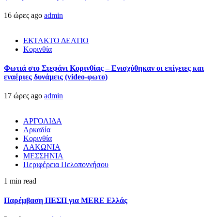
16 ώρες ago
admin
ΕΚΤΑΚΤΟ ΔΕΛΤΙΟ
Κορινθία
Φωτιά στο Στεφάνι Κορινθίας – Ενισχύθηκαν οι επίγειες και
εναέριες δυνάμεις (video-φωτο)
17 ώρες ago
admin
ΑΡΓΟΛΙΔΑ
Αρκαδία
Κορινθία
ΛΑΚΩΝΙΑ
ΜΕΣΣΗΝΙΑ
Περιφέρεια Πελοποννήσου
1 min read
Παρέμβαση ΠΕΣΠ για MERE Ελλάς