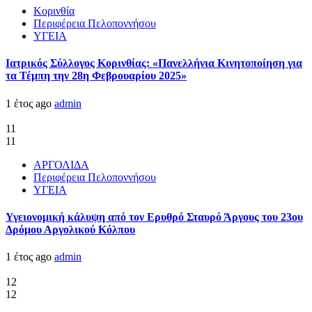
Κορινθία
Περιφέρεια Πελοποννήσου
ΥΓΕΙΑ
Ιατρικός Σύλλογος Κορινθίας: «Πανελλήνια Κινητοποίηση για
τα Τέμπη την 28η Φεβρουαρίου 2025»
1 έτος ago
admin
11
11
ΑΡΓΟΛΙΔΑ
Περιφέρεια Πελοποννήσου
ΥΓΕΙΑ
Υγειονομική κάλυψη από τον Ερυθρό Σταυρό Άργους του 23ου
Δρόμου Αργολικού Κόλπου
1 έτος ago
admin
12
12