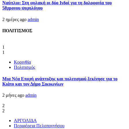
Ναύπλιο: Στη φυλακή οι δύο Ινδοί για τη δολοφονία του
58χρονου ψυχολόγου
2 ημέρες ago
admin
ΠΟΛΙΤΙΣΜΟΣ
1
1
Κορινθία
Πολιτισμός
Μια Νέα Εποχή ανάπτυξης και πολιτισμού ξεκίνησε για το
Κιάτο και τον Δήμο Σικυωνίων
2 μήνες ago
admin
2
2
ΑΡΓΟΛΙΔΑ
Περιφέρεια Πελοποννήσου