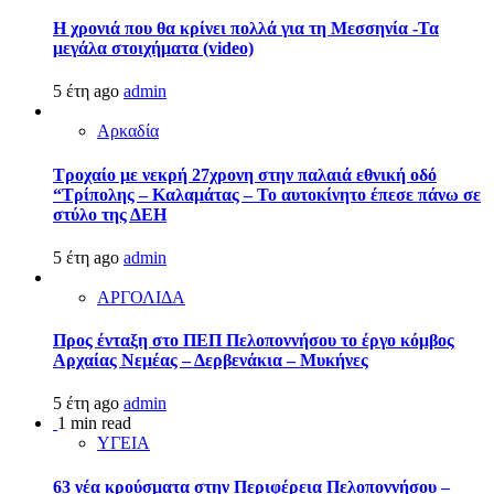
Η χρονιά που θα κρίνει πολλά για τη Μεσσηνία -Τα
μεγάλα στοιχήματα (video)
5 έτη ago
admin
Αρκαδία
Τροχαίο με νεκρή 27χρονη στην παλαιά εθνική οδό
“Τρίπολης – Καλαμάτας – Το αυτοκίνητο έπεσε πάνω σε
στύλο της ΔΕΗ
5 έτη ago
admin
ΑΡΓΟΛΙΔΑ
Προς ένταξη στο ΠΕΠ Πελοποννήσου το έργο κόμβος
Αρχαίας Νεμέας – Δερβενάκια – Μυκήνες
5 έτη ago
admin
1 min read
ΥΓΕΙΑ
63 νέα κρούσματα στην Περιφέρεια Πελοποννήσου –