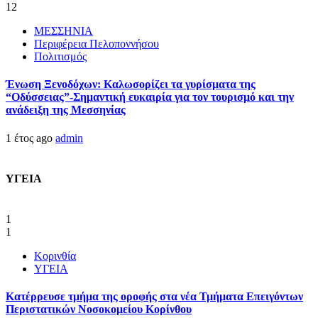
12
ΜΕΣΣΗΝΙΑ
Περιφέρεια Πελοποννήσου
Πολιτισμός
Ένωση Ξενοδόχων: Καλωσορίζει τα γυρίσματα της
“Οδύσσειας”-Σημαντική ευκαιρία για τον τουρισμό και την
ανάδειξη της Μεσσηνίας
1 έτος ago
admin
ΥΓΕΙΑ
1
1
Κορινθία
ΥΓΕΙΑ
Kατέρρευσε τμήμα της οροφής στα νέα Τμήματα Επειγόντων
Περιστατικών Νοσοκομείου Κορίνθου