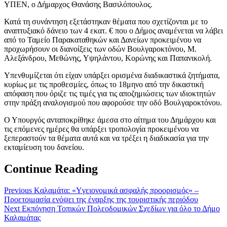
ΥΠΕΝ, ο Δήμαρχος Θανάσης Βασιλόπουλος.
Κατά τη συνάντηση εξετάστηκαν θέματα που σχετίζονται με το
αναπτυξιακό δάνειο των 4 εκατ. € που ο Δήμος αναμένεται να λάβει
από το Ταμείο Παρακαταθηκών και Δανείων προκειμένου να
προχωρήσουν οι διανοίξεις των οδών Βουλγαροκτόνου, Μ.
Αλεξάνδρου, Μεθώνης, Υψηλάντου, Κορώνης και Παπανικολή.
Υπενθυμίζεται ότι είχαν υπάρξει ορισμένα διαδικαστικά ζητήματα,
κυρίως με τις προθεσμίες, όπως το 18μηνο από την δικαστική
απόφαση που όριζε τις τιμές για τις αποζημιώσεις των ιδιοκτητών
στην πράξη αναλογισμού που αφορούσε την οδό Βουλγαροκτόνου.
Ο Υπουργός ανταποκρίθηκε άμεσα στο αίτημα του Δημάρχου και
τις επόμενες ημέρες θα υπάρξει τροπολογία προκειμένου να
ξεπεραστούν τα θέματα αυτά και να τρέξει η διαδικασία για την
εκταμίευση του δανείου.
Continue Reading
Previous
Kαλαμάτα: «Yγειονομικά ασφαλής προορισμός» –
Προετοιμασία ενόψει της έναρξης της τουριστικής περιόδου
Next
Εκπόνηση Τοπικών Πολεοδομικών Σχεδίων για όλο το Δήμο
Καλαμάτας