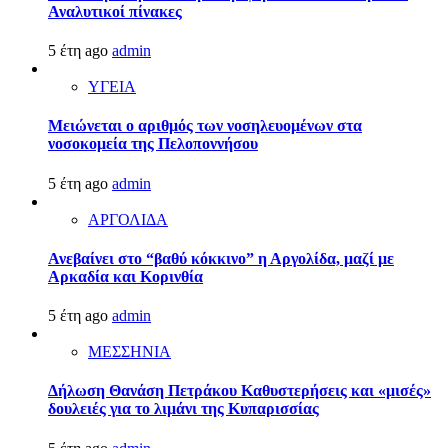
Αναλυτικοί πίνακες
5 έτη ago
admin
ΥΓΕΙΑ
Μειώνεται ο αριθμός των νοσηλευομένων στα
νοσοκομεία της Πελοποννήσου
5 έτη ago
admin
ΑΡΓΟΛΙΔΑ
Ανεβαίνει στο “βαθύ κόκκινο” η Αργολίδα, μαζί με
Αρκαδία και Κορινθία
5 έτη ago
admin
ΜΕΣΣΗΝΙΑ
Δήλωση Θανάση Πετράκου Καθυστερήσεις και «μισές»
δουλειές για το λιμάνι της Κυπαρισσίας