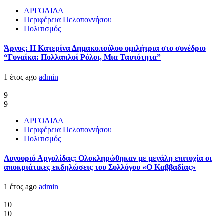
ΑΡΓΟΛΙΔΑ
Περιφέρεια Πελοποννήσου
Πολιτισμός
Άργος: Η Κατερίνα Δημακοπούλου ομιλήτρια στο συνέδριο
“Γυναίκα: Πολλαπλοί Ρόλοι, Μια Ταυτότητα”
1 έτος ago
admin
9
9
ΑΡΓΟΛΙΔΑ
Περιφέρεια Πελοποννήσου
Πολιτισμός
Λυγουριό Αργολίδας: Ολοκληρώθηκαν με μεγάλη επιτυχία οι
αποκριάτικες εκδηλώσεις του Συλλόγου «Ο Καββαδίας»
1 έτος ago
admin
10
10