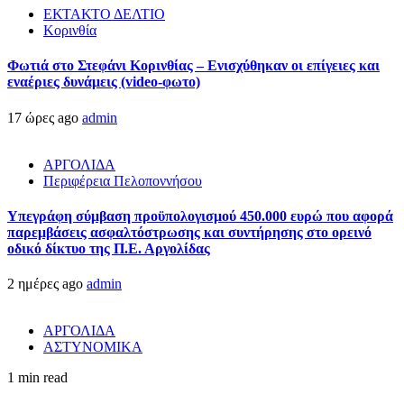
ΕΚΤΑΚΤΟ ΔΕΛΤΙΟ
Κορινθία
Φωτιά στο Στεφάνι Κορινθίας – Ενισχύθηκαν οι επίγειες και
εναέριες δυνάμεις (video-φωτο)
17 ώρες ago
admin
ΑΡΓΟΛΙΔΑ
Περιφέρεια Πελοποννήσου
Υπεγράφη σύμβαση προϋπολογισμού 450.000 ευρώ που αφορά
παρεμβάσεις ασφαλτόστρωσης και συντήρησης στο ορεινό
οδικό δίκτυο της Π.Ε. Αργολίδας
2 ημέρες ago
admin
ΑΡΓΟΛΙΔΑ
ΑΣΤΥΝΟΜΙΚΑ
1 min read