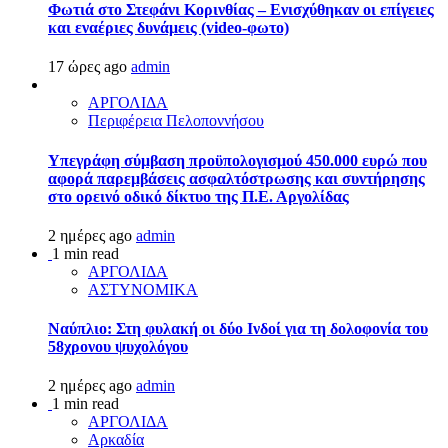
Φωτιά στο Στεφάνι Κορινθίας – Ενισχύθηκαν οι επίγειες
και εναέριες δυνάμεις (video-φωτο)
17 ώρες ago
admin
ΑΡΓΟΛΙΔΑ
Περιφέρεια Πελοποννήσου
Υπεγράφη σύμβαση προϋπολογισμού 450.000 ευρώ που
αφορά παρεμβάσεις ασφαλτόστρωσης και συντήρησης
στο ορεινό οδικό δίκτυο της Π.Ε. Αργολίδας
2 ημέρες ago
admin
1 min read
ΑΡΓΟΛΙΔΑ
ΑΣΤΥΝΟΜΙΚΑ
Ναύπλιο: Στη φυλακή οι δύο Ινδοί για τη δολοφονία του
58χρονου ψυχολόγου
2 ημέρες ago
admin
1 min read
ΑΡΓΟΛΙΔΑ
Αρκαδία