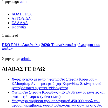
1 μήνα ago
admin
ΑΘΛΗΤΙΚΑ
ΑΡΓΟΛΙΔΑ
ΕΛΛΑΔΑ
Κορινθία
1 min read
ΕΚΟ Ράλλυ Ακρόπολις 2026: Το αναλυτικό πρόγραμμα του
αγώνα
2 μήνες ago
admin
ΔΙΑΒΑΣΤΕ ΕΔΩ
Χωρίς ενεργό μέτωπο η φωτιά στο Στεφάνι Κορίνθου –
Σ.Μουρίκης Αντιπεριφερειάρχης Κορινθίας: Ξεκίνησε από
φωτοβολταϊκά η φωτιά (video-φώτο)
Φωτιά στο Στεφάνι Κορινθίας – Ενισχύθηκαν οι επίγειες και
εναέριες δυνάμεις (video-φωτο)
Υπεγράφη σύμβαση προϋπολογισμού 450.000 ευρώ που
αφορά παρεμβάσεις ασφαλτόστρωσης και συντήρησης στο