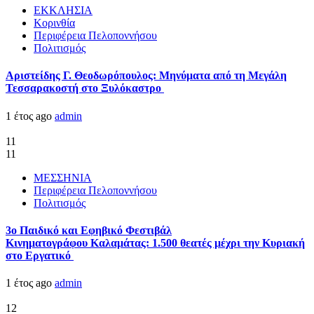
ΕΚΚΛΗΣΙΑ
Κορινθία
Περιφέρεια Πελοποννήσου
Πολιτισμός
Αριστείδης Γ. Θεοδωρόπουλος: Μηνύματα από τη Μεγάλη
Τεσσαρακοστή στο Ξυλόκαστρο
1 έτος ago
admin
11
11
ΜΕΣΣΗΝΙΑ
Περιφέρεια Πελοποννήσου
Πολιτισμός
3ο Παιδικό και Εφηβικό Φεστιβάλ
Κινηματογράφου Καλαμάτας: 1.500 θεατές μέχρι την Κυριακή
στο Εργατικό
1 έτος ago
admin
12