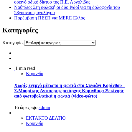
ορεινό οδικό δίκτυο της Π.Ε. Αργολίδας
Ναύπλιο: Στη φυλακή οι δύο Ινδοί για τη δολοφονία του
58χρονου ψυχολόγου
Παρέμβαση ΠΕΣΠ για MERE Ελλάς
Kατηγορίες
Kατηγορίες
1 min read
Κορινθία
Χωρίς ενεργό μέτωπο η φωτιά στο Στεφάνι Κορίνθου –
Σ.Μουρίκης Αντιπεριφερειάρχης Κορινθίας: Ξεκίνησε
από φωτοβολταϊκά η φωτιά (video-φώτο)
16 ώρες ago
admin
ΕΚΤΑΚΤΟ ΔΕΛΤΙΟ
Κορινθία