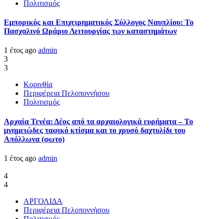
Πολιτισμός
Εμπορικός και Επιχειρηματικός Σύλλογος Ναυπλίου: Το
Πασχαλινό Ωράριο Λειτουργίας των καταστημάτων
1 έτος ago
admin
3
3
Κορινθία
Περιφέρεια Πελοποννήσου
Πολιτισμός
Αρχαία Τενέα: Δέος από τα αρχαιολογικά ευρήματα – Το
μνημειώδες ταφικό κτίσμα και το χρυσό δαχτυλίδι του
Απόλλωνα (φωτο)
1 έτος ago
admin
4
4
ΑΡΓΟΛΙΔΑ
Περιφέρεια Πελοποννήσου
Πολιτισμός