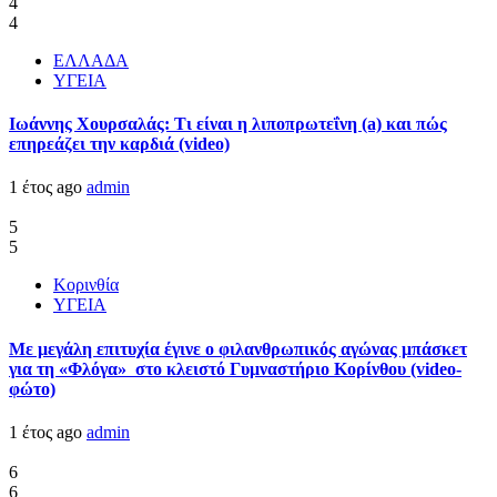
4
4
ΕΛΛΑΔΑ
ΥΓΕΙΑ
Ιωάννης Χουρσαλάς: Τι είναι η λιποπρωτεΐνη (a) και πώς
επηρεάζει την καρδιά (video)
1 έτος ago
admin
5
5
Κορινθία
ΥΓΕΙΑ
Με μεγάλη επιτυχία έγινε ο φιλανθρωπικός αγώνας μπάσκετ
για τη «Φλόγα» στο κλειστό Γυμναστήριο Κορίνθου (video-
φώτο)
1 έτος ago
admin
6
6