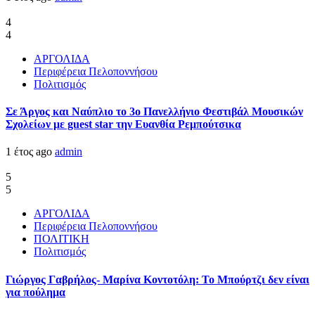
4
4
ΑΡΓΟΛΙΔΑ
Περιφέρεια Πελοποννήσου
Πολιτισμός
Σε Άργος και Ναύπλιο το 3ο Πανελλήνιο Φεστιβάλ Μουσικών
Σχολείων με guest star την Ευανθία Ρεμπούτσικα
1 έτος ago
admin
5
5
ΑΡΓΟΛΙΔΑ
Περιφέρεια Πελοποννήσου
ΠΟΛΙΤΙΚΗ
Πολιτισμός
Γιώργος Γαβρήλος- Μαρίνα Κοντοτόλη: Το Μπούρτζι δεν είναι
για πούλημα