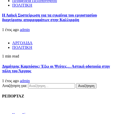
Περιφέρεια Πελοποννήσου
ΠΟΛΙΤΙΚΗ
Η Λαϊκή Συσπείρωση για τα εγκαίνια του εργοστασίου
διαχείρισης απορριμμάτων στην Καλλιρρόη
1 έτος ago
admin
ΑΡΓΟΛΙΔΑ
ΠΟΛΙΤΙΚΗ
1 min read
Δημήτρης Καμπόσος: Έξω οι Ψεύτες… Αστική οδοποιία στην
πόλη του Άργους
1 έτος ago
admin
Αναζήτηση για:
ΡΕΠΟΡΤΑΖ