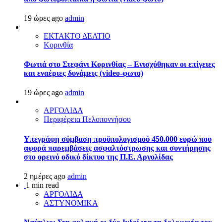
19 ώρες ago
admin
ΕΚΤΑΚΤΟ ΔΕΛΤΙΟ
Κορινθία
Φωτιά στο Στεφάνι Κορινθίας – Ενισχύθηκαν οι επίγειες
και εναέριες δυνάμεις (video-φωτο)
19 ώρες ago
admin
ΑΡΓΟΛΙΔΑ
Περιφέρεια Πελοποννήσου
Υπεγράφη σύμβαση προϋπολογισμού 450.000 ευρώ που
αφορά παρεμβάσεις ασφαλτόστρωσης και συντήρησης
στο ορεινό οδικό δίκτυο της Π.Ε. Αργολίδας
2 ημέρες ago
admin
1 min read
ΑΡΓΟΛΙΔΑ
ΑΣΤΥΝΟΜΙΚΑ