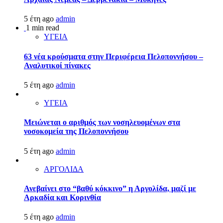
5 έτη ago
admin
1 min read
ΥΓΕΙΑ
63 νέα κρούσματα στην Περιφέρεια Πελοποννήσου –
Αναλυτικοί πίνακες
5 έτη ago
admin
ΥΓΕΙΑ
Μειώνεται ο αριθμός των νοσηλευομένων στα
νοσοκομεία της Πελοποννήσου
5 έτη ago
admin
ΑΡΓΟΛΙΔΑ
Ανεβαίνει στο “βαθύ κόκκινο” η Αργολίδα, μαζί με
Αρκαδία και Κορινθία
5 έτη ago
admin