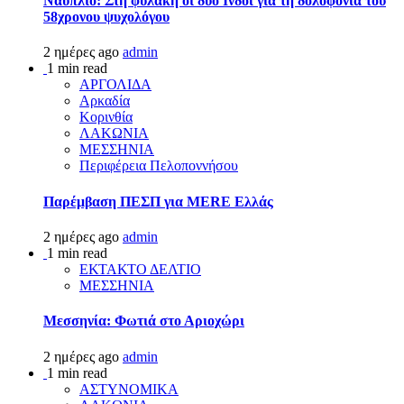
Ναύπλιο: Στη φυλακή οι δύο Ινδοί για τη δολοφονία του
58χρονου ψυχολόγου
2 ημέρες ago
admin
1 min read
ΑΡΓΟΛΙΔΑ
Αρκαδία
Κορινθία
ΛΑΚΩΝΙΑ
ΜΕΣΣΗΝΙΑ
Περιφέρεια Πελοποννήσου
Παρέμβαση ΠΕΣΠ για MERE Ελλάς
2 ημέρες ago
admin
1 min read
ΕΚΤΑΚΤΟ ΔΕΛΤΙΟ
ΜΕΣΣΗΝΙΑ
Μεσσηνία: Φωτιά στο Αριοχώρι
2 ημέρες ago
admin
1 min read
ΑΣΤΥΝΟΜΙΚΑ