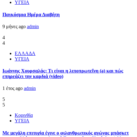
ΥΓΕΙΑ
Παγκόσμια Ημέρα Διαβήτη
9 μήνες ago
admin
4
4
ΕΛΛΑΔΑ
ΥΓΕΙΑ
Ιωάννης Χουρσαλάς: Τι είναι η λιποπρωτεΐνη (a) και πώς
επηρεάζει την καρδιά (video)
1 έτος ago
admin
5
5
Κορινθία
ΥΓΕΙΑ
Με μεγάλη επιτυχία έγινε ο φιλανθρωπικός αγώνας μπάσκετ