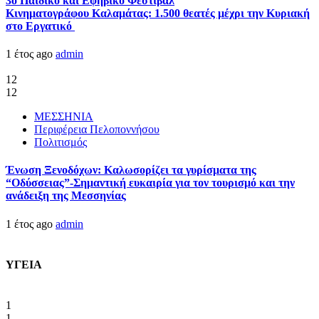
3ο Παιδικό και Εφηβικό Φεστιβάλ
Κινηματογράφου Καλαμάτας: 1.500 θεατές μέχρι την Κυριακή
στο Εργατικό
1 έτος ago
admin
12
12
ΜΕΣΣΗΝΙΑ
Περιφέρεια Πελοποννήσου
Πολιτισμός
Ένωση Ξενοδόχων: Καλωσορίζει τα γυρίσματα της
“Οδύσσειας”-Σημαντική ευκαιρία για τον τουρισμό και την
ανάδειξη της Μεσσηνίας
1 έτος ago
admin
ΥΓΕΙΑ
1
1