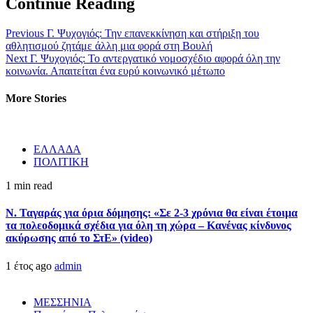
Continue Reading
Previous
Γ. Ψυχογιός: Την επανεκκίνηση και στήριξη του
αθλητισμού ζητάμε άλλη μια φορά στη Βουλή
Next
Γ. Ψυχογιός: Το αντεργατικό νομοσχέδιο αφορά όλη την
κοινωνία. Απαιτείται ένα ευρύ κοινωνικό μέτωπο
More Stories
ΕΛΛΑΔΑ
ΠΟΛΙΤΙΚΗ
1 min read
Ν. Ταγαράς για όρια δόμησης: «Σε 2-3 χρόνια θα είναι έτοιμα
τα πολεοδομικά σχέδια για όλη τη χώρα – Κανένας κίνδυνος
ακύρωσης από το ΣτΕ» (video)
1 έτος ago
admin
ΜΕΣΣΗΝΙΑ