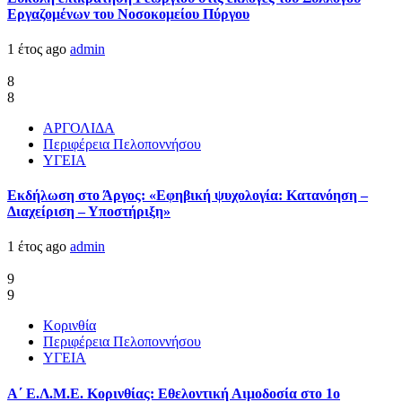
Εργαζομένων του Νοσοκομείου Πύργου
1 έτος ago
admin
8
8
ΑΡΓΟΛΙΔΑ
Περιφέρεια Πελοποννήσου
ΥΓΕΙΑ
Εκδήλωση στο Άργος: «Εφηβική ψυχολογία: Κατανόηση –
Διαχείριση – Υποστήριξη»
1 έτος ago
admin
9
9
Κορινθία
Περιφέρεια Πελοποννήσου
ΥΓΕΙΑ
Α΄ Ε.Λ.Μ.Ε. Κορινθίας: Εθελοντική Αιμοδοσία στο 1ο