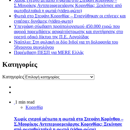
Χωρίς ενεργό μέτωπο η φωτιά στο Στεφάνι Κορίνθου –
Σ.Μουρίκης Αντιπεριφερειάρχης Κορινθίας: Ξεκίνησε από
φωτοβολταϊκά η φωτιά (video-φώτο)
Φωτιά στο Στεφάνι Κορινθίας – Ενισχύθηκαν οι επίγειες και
εναέριες δυνάμεις (video-φωτο)
Υπεγράφη σύμβαση προϋπολογισμού 450.000 ευρώ που
αφορά παρεμβάσεις ασφαλτόστρωσης και συντήρησης στο
ορεινό οδικό δίκτυο της Π.Ε. Αργολίδας
Ναύπλιο: Στη φυλακή οι δύο Ινδοί για τη δολοφονία του
58χρονου ψυχολόγου
Παρέμβαση ΠΕΣΠ για MERE Ελλάς
Kατηγορίες
Kατηγορίες
1 min read
Κορινθία
Χωρίς ενεργό μέτωπο η φωτιά στο Στεφάνι Κορίνθου –
Σ.Μουρίκης Αντιπεριφερειάρχης Κορινθίας: Ξεκίνησε
από φωτοβολταϊκά η φωτιά (video-φώτο)