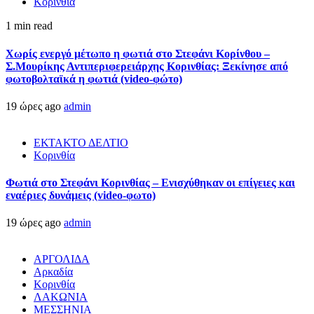
Κορινθία
1 min read
Χωρίς ενεργό μέτωπο η φωτιά στο Στεφάνι Κορίνθου –
Σ.Μουρίκης Αντιπεριφερειάρχης Κορινθίας: Ξεκίνησε από
φωτοβολταϊκά η φωτιά (video-φώτο)
19 ώρες ago
admin
ΕΚΤΑΚΤΟ ΔΕΛΤΙΟ
Κορινθία
Φωτιά στο Στεφάνι Κορινθίας – Ενισχύθηκαν οι επίγειες και
εναέριες δυνάμεις (video-φωτο)
19 ώρες ago
admin
ΑΡΓΟΛΙΔΑ
Αρκαδία
Κορινθία
ΛΑΚΩΝΙΑ
ΜΕΣΣΗΝΙΑ