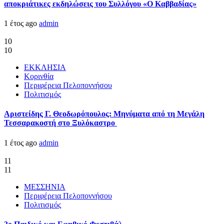
αποκριάτικες εκδηλώσεις του Συλλόγου «Ο Καββαδίας»
1 έτος ago
admin
10
10
ΕΚΚΛΗΣΙΑ
Κορινθία
Περιφέρεια Πελοποννήσου
Πολιτισμός
Αριστείδης Γ. Θεοδωρόπουλος: Μηνύματα από τη Μεγάλη
Τεσσαρακοστή στο Ξυλόκαστρο
1 έτος ago
admin
11
11
ΜΕΣΣΗΝΙΑ
Περιφέρεια Πελοποννήσου
Πολιτισμός