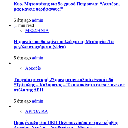
Κυρ. Μητσοτάκης για 5ο χρυσό Πετρούνια: “Λευτέρη,
μας κάνεις περήφανους!”
5 έτη ago
admin
1 min read
ΜΕΣΣΗΝΙΑ
Η χρονιά που θα κρίνει πολλά για τη Μεσσηνία -Τα
μεγάλα στοιχήματα (video)
5 έτη ago
admin
Αρκαδία
Τροχαίο με νεκρή 27χρονη στην παλαιά εθνική οδό
“Τρίπολης – Καλαμάτας – Το αυτοκίνητο έπεσε πάνω σε
στύλο της ΔΕΗ
5 έτη ago
admin
ΑΡΓΟΛΙΔΑ
Προς ένταξη στο ΠΕΠ Πελοποννήσου το έργο κόμβος
Αρχαίας Νεμέας – Δερβενάκια – Μυκήνες