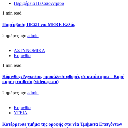
Περιφέρεια Πελοποννήσου
1 min read
Παρέμβαση ΠΕΣΠ για MERE Ελλάς
2 ημέρες ago
admin
ΑΣΤΥΝΟΜΙΚΑ
Κορινθία
1 min read
Κόρινθος: Άγνωστος προκάλεσε φθορές σε κατάστημα – Καρέ
καρέ η επίθεση (video-φωτο)
2 ημέρες ago
admin
Κορινθία
ΥΓΕΙΑ
Kατέρρευσε τμήμα της οροφής στα νέα Τμήματα Επειγόντων