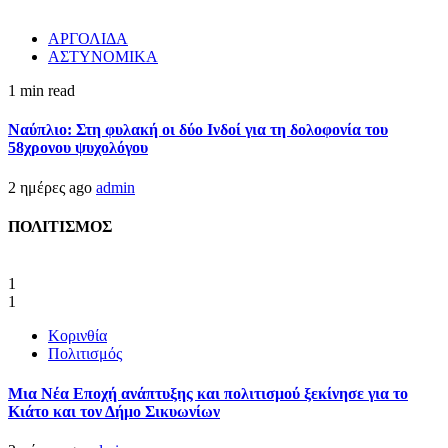
ΑΡΓΟΛΙΔΑ
ΑΣΤΥΝΟΜΙΚΑ
1 min read
Ναύπλιο: Στη φυλακή οι δύο Ινδοί για τη δολοφονία του
58χρονου ψυχολόγου
2 ημέρες ago
admin
ΠΟΛΙΤΙΣΜΟΣ
1
1
Κορινθία
Πολιτισμός
Μια Νέα Εποχή ανάπτυξης και πολιτισμού ξεκίνησε για το
Κιάτο και τον Δήμο Σικυωνίων