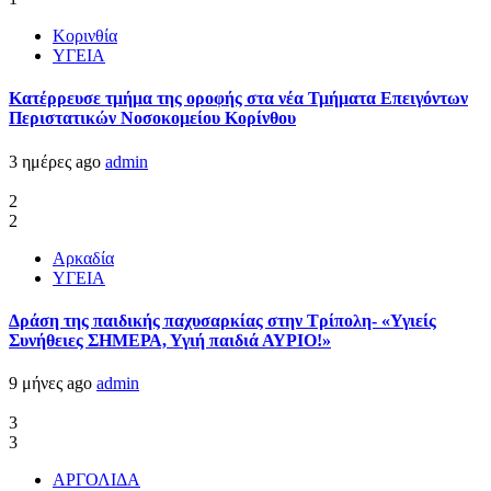
Κορινθία
ΥΓΕΙΑ
Kατέρρευσε τμήμα της οροφής στα νέα Τμήματα Επειγόντων
Περιστατικών Νοσοκομείου Κορίνθου
3 ημέρες ago
admin
2
2
Αρκαδία
ΥΓΕΙΑ
Δράση της παιδικής παχυσαρκίας στην Τρίπολη- «Υγιείς
Συνήθειες ΣΗΜΕΡΑ, Υγιή παιδιά ΑΥΡΙΟ!»
9 μήνες ago
admin
3
3
ΑΡΓΟΛΙΔΑ