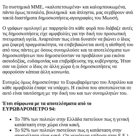
Τα συστημικά ΜΜΕ, «καλοπετσωμένα» και καλομπουκωμένα,
πάντα όμως πειναλέα, βουλημικά και άπληστα, μας σερβίρουν ανά
τακτά διαστήματα δημοσκοπήσεις-αγιογραφίες του Μωυσή.
Ο γράφων ομολογεί με παρρησία ότι κάθε φορά που διάβαζε αυτές
τις δημοσκοπήσεις είχε αμφιβολίες για την δική του προσωπική
πνευματική υγεία. Αναρτιόταν πως είναι δυνατόν να βιώνει ο ίδιος
μια ζοφερή πραγματικότητα, να επιβεβαιώνεται αυτή η αίσθησή του
από τους πάντες με όσους συνομιλούσε και τα αποτελέσματα των
δημοσκοπήσεων που δημοσιεύονταν να προβάλουν μια εικόνα
αισιοδοξίας, ευδαιμονίας και επιβράβευσης της κυβέρνησης. Ήταν
σαν να ζούσε ο ίδιος σε άλλη χώρα ή οι δημοσκοπήσεις να
αφορούσαν κάποια άλλη κοινωνία.
Ευτυχώς όμως δημοσιεύτηκε το Ευρωβαρόμετρο του Απριλίου και
κάθε αμφιβολία έπαψε να υπάρχει. Η εικόνα που αποτυπώνεται σε
αυτό είναι ταυτόσημη με την δική του και των συνομιλητών του.
Έτσι σύμφωνα με τα αποτελέσματα από το
ΕΥΡΩΒΑΡΟΜΕΤΡΟ 94:
Το 78% των πολιτών στην Ελλάδα πιστεύουν πως η γενική
κατάσταση στην χώρα είναι κακή.
Το 92% των πολιτών πιστεύουν πως η κατάσταση στην
απασχόληση είναι κακή. (2η χειρότερη επίδοση στην Ε.Ε.)