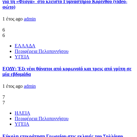
για τη «Φλόγα» στο κλειστό Γυμναστήριο Κορίνθου (video-
φώτο)
1 έτος ago
admin
6
6
ΕΛΛΑΔΑ
Περιφέρεια Πελοποννήσου
ΥΓΕΙΑ
ΕΟΔΥ: Έξι νέοι θάνατοι από κορωνοϊό και τρεις από γρίπη σε
μία εβδομάδα
1 έτος ago
admin
7
7
ΗΛΕΙΑ
Περιφέρεια Πελοποννήσου
ΥΓΕΙΑ
Εύκολη επικράτηση Γεωργίου στις εκλογές του Συλλόγου