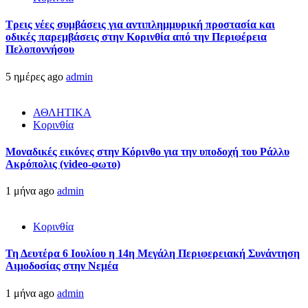
Τρεις νέες συμβάσεις για αντιπλημμυρική προστασία και
οδικές παρεμβάσεις στην Κορινθία από την Περιφέρεια
Πελοποννήσου
5 ημέρες ago
admin
ΑΘΛΗΤΙΚΑ
Κορινθία
Μοναδικές εικόνες στην Κόρινθο για την υποδοχή του Ράλλυ
Ακρόπολις (video-φωτο)
1 μήνα ago
admin
Κορινθία
Τη Δευτέρα 6 Ιουλίου η 14η Μεγάλη Περιφερειακή Συνάντηση
Αιμοδοσίας στην Νεμέα
1 μήνα ago
admin