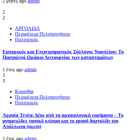
2 μήνες ago
admin
2
2
ΑΡΓΟΛΙΔΑ
Περιφέρεια Πελοποννήσου
Πολιτισμός
Εμπορικός και Επιχειρηματικός Σύλλογος Ναυπλίου: Το
Πασχαλινό Ωράριο Λειτουργίας των καταστημάτων
1 έτος ago
admin
3
3
Κορινθία
Περιφέρεια Πελοποννήσου
Πολιτισμός
Αρχαία Τενέα: Δέος από τα αρχαιολογικά ευρήματα – Το
μνημειώδες ταφικό κτίσμα και το χρυσό δαχτυλίδι του
Απόλλωνα (φωτο)
1 έτος ago
admin