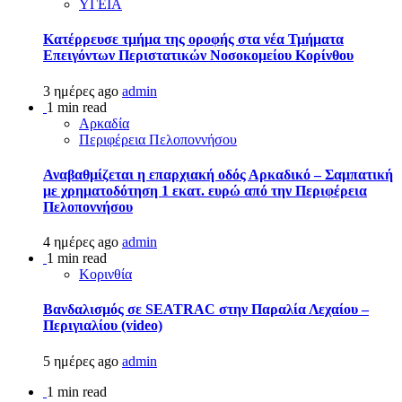
ΥΓΕΙΑ
Kατέρρευσε τμήμα της οροφής στα νέα Τμήματα
Επειγόντων Περιστατικών Νοσοκομείου Κορίνθου
3 ημέρες ago
admin
1 min read
Αρκαδία
Περιφέρεια Πελοποννήσου
Αναβαθμίζεται η επαρχιακή οδός Αρκαδικό – Σαμπατική
με χρηματοδότηση 1 εκατ. ευρώ από την Περιφέρεια
Πελοποννήσου
4 ημέρες ago
admin
1 min read
Κορινθία
Βανδαλισμός σε SEATRAC στην Παραλία Λεχαίου –
Περιγιαλίου (video)
5 ημέρες ago
admin
1 min read