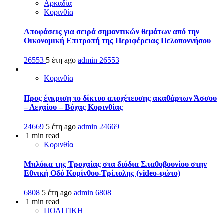
Αρκαδία
Κορινθία
Αποφάσεις για σειρά σημαντικών θεμάτων από την
Οικονομική Επιτροπή της Περιφέρειας Πελοποννήσου
26553
5 έτη ago
admin
26553
Κορινθία
Προς έγκριση το δίκτυο αποχέτευσης ακαθάρτων Άσσου
– Λεχαίου – Βόχας Κορινθίας
24669
5 έτη ago
admin
24669
1 min read
Κορινθία
Μπλόκα της Τροχαίας στα διόδια Σπαθοβουνίου στην
Εθνική Οδό Κορίνθου-Τρίπολης (video-φώτο)
6808
5 έτη ago
admin
6808
1 min read
ΠΟΛΙΤΙΚΗ