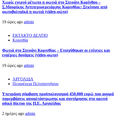
Χωρίς ενεργό μέτωπο η φωτιά στο Στεφάνι Κορίνθου –
Σ.Μουρίκης Αντιπεριφερειάρχης Κορινθίας: Ξεκίνησε από
φωτοβολταϊκά η φωτιά (video-φώτο)
19 ώρες ago
admin
ΕΚΤΑΚΤΟ ΔΕΛΤΙΟ
Κορινθία
Φωτιά στο Στεφάνι Κορινθίας – Ενισχύθηκαν οι επίγειες και
εναέριες δυνάμεις (video-φωτο)
19 ώρες ago
admin
ΑΡΓΟΛΙΔΑ
Περιφέρεια Πελοποννήσου
Υπεγράφη σύμβαση προϋπολογισμού 450.000 ευρώ που αφορά
παρεμβάσεις ασφαλτόστρωσης και συντήρησης στο ορεινό
οδικό δίκτυο της Π.Ε. Αργολίδας
2 ημέρες ago
admin