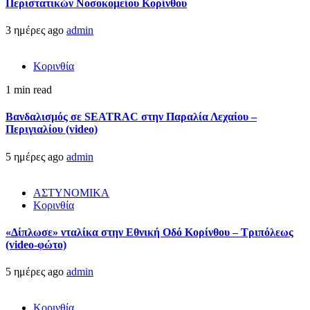
Περιστατικών Νοσοκομείου Κορίνθου
3 ημέρες ago
admin
Κορινθία
1 min read
Βανδαλισμός σε SEATRAC στην Παραλία Λεχαίου –
Περιγιαλίου (video)
5 ημέρες ago
admin
ΑΣΤΥΝΟΜΙΚΑ
Κορινθία
«Δίπλωσε» νταλίκα στην Εθνική Oδό Κορίνθου – Τριπόλεως
(video-φώτο)
5 ημέρες ago
admin
Κορινθία