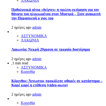
ΛΑΚΩΝΙΑ
Παθολογικά αίτια «δείχνει» η πρώτη εκτίμηση για τον
θάνατο του ηλικιωμένου στον Μυστρά – Στον ανακριτή
την Παρασκευή ο γιος του
2 ημέρες ago
admin
ΑΣΤΥΝΟΜΙΚΑ
ΛΑΚΩΝΙΑ
Λακωνία: Νεκρή 29χρονη σε τροχαίο δυστύχημα
2 ημέρες ago
admin
1 min read
ΑΣΤΥΝΟΜΙΚΑ
Κορινθία
Κόρινθος: Άγνωστος προκάλεσε φθορές σε κατάστημα –
Καρέ καρέ η επίθεση (video-φωτο)
2 ημέρες ago
admin
Κορινθία