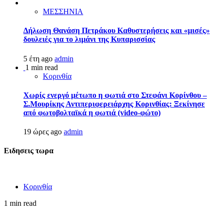
ΜΕΣΣΗΝΙΑ
Δήλωση Θανάση Πετράκου Καθυστερήσεις και «μισές»
δουλειές για το λιμάνι της Κυπαρισσίας
5 έτη ago
admin
1 min read
Κορινθία
Χωρίς ενεργό μέτωπο η φωτιά στο Στεφάνι Κορίνθου –
Σ.Μουρίκης Αντιπεριφερειάρχης Κορινθίας: Ξεκίνησε
από φωτοβολταϊκά η φωτιά (video-φώτο)
19 ώρες ago
admin
Ειδησεις τωρα
Κορινθία
1 min read