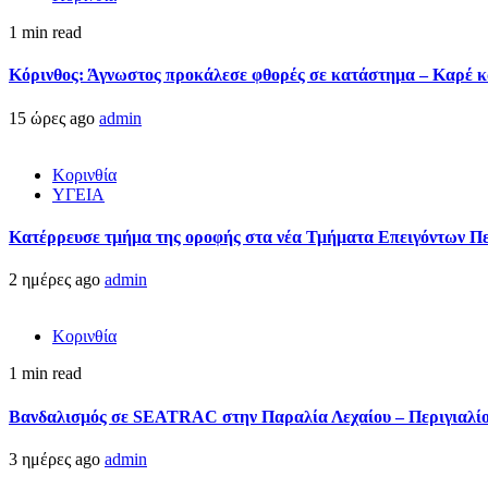
1 min read
Κόρινθος: Άγνωστος προκάλεσε φθορές σε κατάστημα – Καρέ κα
15 ώρες ago
admin
Κορινθία
ΥΓΕΙΑ
Kατέρρευσε τμήμα της οροφής στα νέα Τμήματα Επειγόντων Π
2 ημέρες ago
admin
Κορινθία
1 min read
Βανδαλισμός σε SEATRAC στην Παραλία Λεχαίου – Περιγιαλίου
3 ημέρες ago
admin