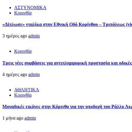
ΑΣΤΥΝΟΜΙΚΑ
Κορινθία
«Δίπλωσε» νταλίκα στην Εθνική Oδό Κορίνθου – Τριπόλεως (vi
3 ημέρες ago
admin
Κορινθία
Τρεις νέες συμβάσεις για αντιπλημμυρική προστασία και οδικέ
4 ημέρες ago
admin
ΑΘΛΗΤΙΚΑ
Κορινθία
Μοναδικές εικόνες στην Κόρινθο για την υποδοχή του Ράλλυ Ακ
1 μήνα ago
admin