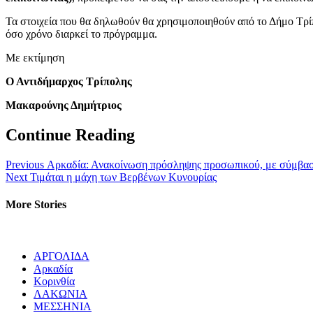
Τα στοιχεία που θα δηλωθούν θα χρησιμοποιηθούν από το Δήμο Τρί
όσο χρόνο διαρκεί το πρόγραμμα.
Με εκτίμηση
Ο Αντιδήμαρχος Τρίπολης
Μακαρούνης Δημήτριος
Continue Reading
Previous
Αρκαδία: Ανακοίνωση πρόσληψης προσωπικού, με σύμβαση 
Next
Τιμάται η μάχη των Βερβένων Κυνουρίας
More Stories
ΑΡΓΟΛΙΔΑ
Αρκαδία
Κορινθία
ΛΑΚΩΝΙΑ
ΜΕΣΣΗΝΙΑ