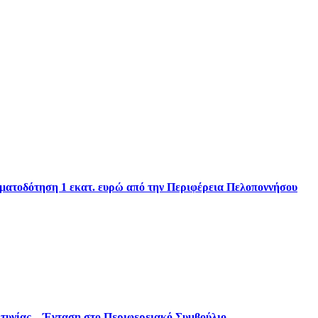
ηματοδότηση 1 εκατ. ευρώ από την Περιφέρεια Πελοποννήσου
ρτυνίας – Ένταση στο Περιφερειακό Συμβούλιο