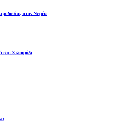
Αιμοδοσίας στην Νεμέα
ά στο Χιλιομόδι
να