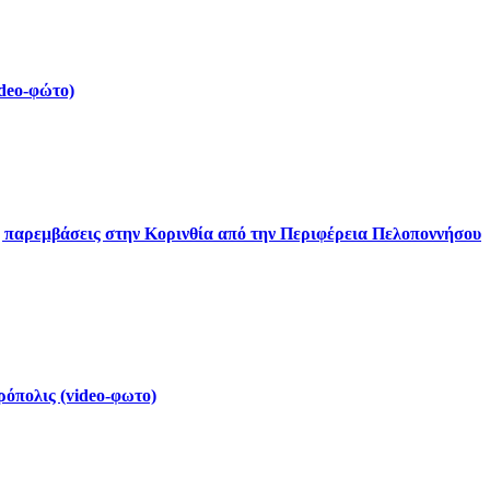
deo-φώτο)
ς παρεμβάσεις στην Κορινθία από την Περιφέρεια Πελοποννήσου
ρόπολις (video-φωτο)