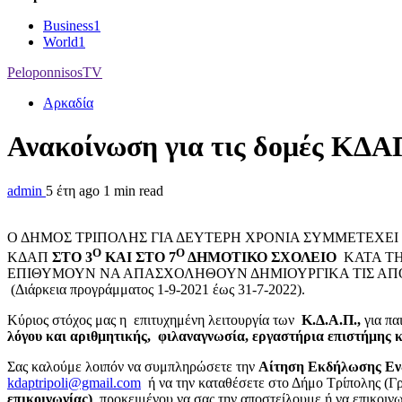
Business
1
World
1
PeloponnisosTV
Αρκαδία
Ανακοίνωση για τις δομές ΚΔΑΠ
admin
5 έτη ago
1 min read
Ο ΔΗΜΟΣ ΤΡΙΠΟΛΗΣ ΓΙΑ ΔΕΥΤΕΡΗ ΧΡΟΝΙΑ ΣΥΜΜΕΤΕΧΕΙ
Ο
Ο
ΚΔΑΠ
ΣΤΟ 3
ΚΑΙ ΣΤΟ 7
ΔΗΜΟΤΙΚΟ ΣΧΟΛΕΙΟ
KATA ΤΗ
ΕΠΙΘΥΜΟΥΝ ΝΑ ΑΠΑΣΧΟΛΗΘΟΥΝ ΔΗΜΙΟΥΡΓΙΚΑ ΤΙΣ ΑΠΟΓ
(Διάρκεια προγράμματος 1-9-2021 έως 31-7-2022).
Κύριος στόχος μας η επιτυχημένη λειτουργία των
Κ.Δ.Α.Π.,
για πα
λόγου και αριθμητικής, φιλαναγνωσία, εργαστήρια επιστήμης κ
Σας καλούμε λοιπόν να συμπληρώσετε την
Αίτηση Εκδήλωσης Ενδ
kdaptripoli@gmail.com
ή να την καταθέσετε στο Δήμο Τρίπολης (Γ
επικοινωνίας)
, προκειμένου να σας την αποστείλουμε ή να επικοι