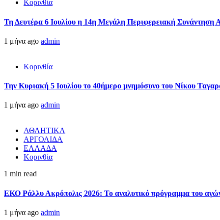
Κορινθία
Τη Δευτέρα 6 Ιουλίου η 14η Μεγάλη Περιφερειακή Συνάντηση 
1 μήνα ago
admin
Κορινθία
Την Κυριακή 5 Ιουλίου το 40ήμερο μνημόσυνο του Νίκου Ταγαρ
1 μήνα ago
admin
ΑΘΛΗΤΙΚΑ
ΑΡΓΟΛΙΔΑ
ΕΛΛΑΔΑ
Κορινθία
1 min read
ΕΚΟ Ράλλυ Ακρόπολις 2026: Το αναλυτικό πρόγραμμα του αγώ
1 μήνα ago
admin