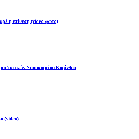
ρέ η επίθεση (video-φωτο)
εριστατικών Νοσοκομείου Κορίνθου
 (video)