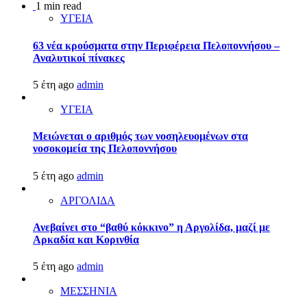
1 min read
ΥΓΕΙΑ
63 νέα κρούσματα στην Περιφέρεια Πελοποννήσου –
Αναλυτικοί πίνακες
5 έτη ago
admin
ΥΓΕΙΑ
Μειώνεται ο αριθμός των νοσηλευομένων στα
νοσοκομεία της Πελοποννήσου
5 έτη ago
admin
ΑΡΓΟΛΙΔΑ
Ανεβαίνει στο “βαθύ κόκκινο” η Αργολίδα, μαζί με
Αρκαδία και Κορινθία
5 έτη ago
admin
ΜΕΣΣΗΝΙΑ