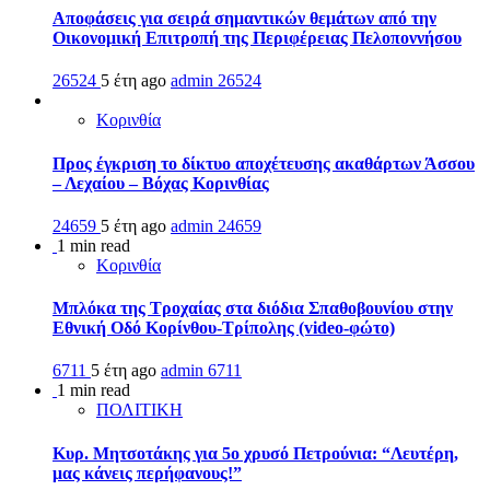
Αποφάσεις για σειρά σημαντικών θεμάτων από την
Οικονομική Επιτροπή της Περιφέρειας Πελοποννήσου
26524
5 έτη ago
admin
26524
Κορινθία
Προς έγκριση το δίκτυο αποχέτευσης ακαθάρτων Άσσου
– Λεχαίου – Βόχας Κορινθίας
24659
5 έτη ago
admin
24659
1 min read
Κορινθία
Μπλόκα της Τροχαίας στα διόδια Σπαθοβουνίου στην
Εθνική Οδό Κορίνθου-Τρίπολης (video-φώτο)
6711
5 έτη ago
admin
6711
1 min read
ΠΟΛΙΤΙΚΗ
Κυρ. Μητσοτάκης για 5ο χρυσό Πετρούνια: “Λευτέρη,
μας κάνεις περήφανους!”