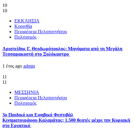
10
10
ΕΚΚΛΗΣΙΑ
Κορινθία
Περιφέρεια Πελοποννήσου
Πολιτισμός
Αριστείδης Γ. Θεοδωρόπουλος: Μηνύματα από τη Μεγάλη
Τεσσαρακοστή στο Ξυλόκαστρο
1 έτος ago
admin
11
11
ΜΕΣΣΗΝΙΑ
Περιφέρεια Πελοποννήσου
Πολιτισμός
3ο Παιδικό και Εφηβικό Φεστιβάλ
Κινηματογράφου Καλαμάτας: 1.500 θεατές μέχρι την Κυριακή
στο Εργατικό