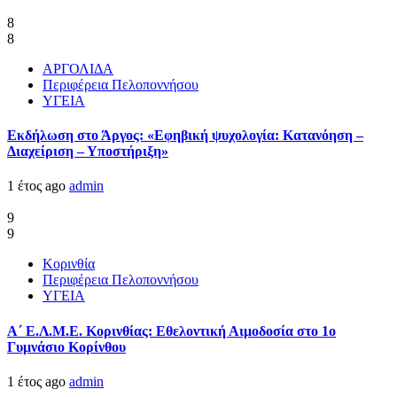
8
8
ΑΡΓΟΛΙΔΑ
Περιφέρεια Πελοποννήσου
ΥΓΕΙΑ
Εκδήλωση στο Άργος: «Εφηβική ψυχολογία: Κατανόηση –
Διαχείριση – Υποστήριξη»
1 έτος ago
admin
9
9
Κορινθία
Περιφέρεια Πελοποννήσου
ΥΓΕΙΑ
Α΄ Ε.Λ.Μ.Ε. Κορινθίας: Εθελοντική Αιμοδοσία στο 1ο
Γυμνάσιο Κορίνθου
1 έτος ago
admin