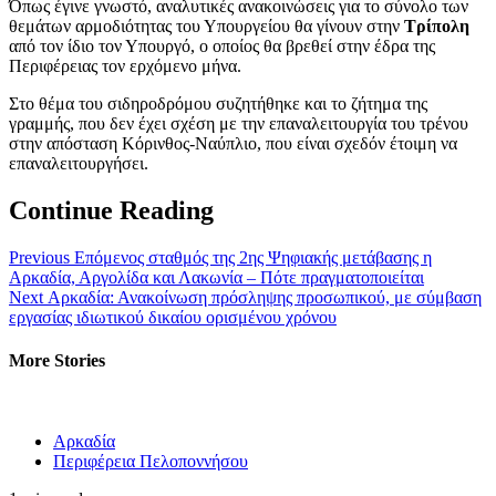
Όπως έγινε γνωστό, αναλυτικές ανακοινώσεις για το σύνολο των
θεμάτων αρμοδιότητας του Υπουργείου θα γίνουν στην
Τρίπολη
από τον ίδιο τον Υπουργό, ο οποίος θα βρεθεί στην έδρα της
Περιφέρειας τον ερχόμενο μήνα.
Στο θέμα του σιδηροδρόμου συζητήθηκε και το ζήτημα της
γραμμής, που δεν έχει σχέση με την επαναλειτουργία του τρένου
στην απόσταση Κόρινθος-Ναύπλιο, που είναι σχεδόν έτοιμη να
επαναλειτουργήσει.
Continue Reading
Previous
Επόμενος σταθμός της 2ης Ψηφιακής μετάβασης η
Αρκαδία, Αργολίδα και Λακωνία – Πότε πραγματοποιείται
Next
Αρκαδία: Ανακοίνωση πρόσληψης προσωπικού, με σύμβαση
εργασίας ιδιωτικού δικαίου ορισμένου χρόνου
More Stories
Αρκαδία
Περιφέρεια Πελοποννήσου