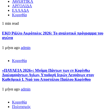
ΑΘΛΗΤΙΚΑ
ΑΡΓΟΛΙΔΑ
ΕΛΛΑΔΑ
Κορινθία
1 min read
ΕΚΟ Ράλλυ Ακρόπολις 2026: Το αναλυτικό πρόγραμμα του
αγώνα
1 μήνα ago
admin
Κορινθία
«ΠΑΥΛΕΙΑ 2026»: Μνήμη Πάντων των εν Κορίνθω
Διαλαμψάντων Αγίων, Υποδοχή Ιερών Λειψάνων στον
Καθεδρικό Ι. Ναό του Αποστόλου Παύλου Κορίνθου
1 μήνα ago
admin
Κορινθία
Πολιτισμός