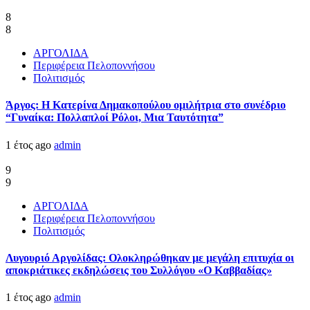
8
8
ΑΡΓΟΛΙΔΑ
Περιφέρεια Πελοποννήσου
Πολιτισμός
Άργος: Η Κατερίνα Δημακοπούλου ομιλήτρια στο συνέδριο
“Γυναίκα: Πολλαπλοί Ρόλοι, Μια Ταυτότητα”
1 έτος ago
admin
9
9
ΑΡΓΟΛΙΔΑ
Περιφέρεια Πελοποννήσου
Πολιτισμός
Λυγουριό Αργολίδας: Ολοκληρώθηκαν με μεγάλη επιτυχία οι
αποκριάτικες εκδηλώσεις του Συλλόγου «Ο Καββαδίας»
1 έτος ago
admin