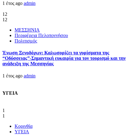
1 έτος ago
admin
12
12
ΜΕΣΣΗΝΙΑ
Περιφέρεια Πελοποννήσου
Πολιτισμός
Ένωση Ξενοδόχων: Καλωσορίζει τα γυρίσματα της
“Οδύσσειας”-Σημαντική ευκαιρία για τον τουρισμό και την
ανάδειξη της Μεσσηνίας
1 έτος ago
admin
ΥΓΕΙΑ
1
1
Κορινθία
ΥΓΕΙΑ