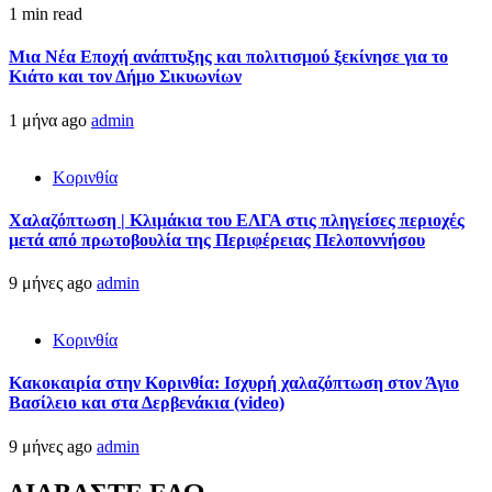
1 min read
Μια Νέα Εποχή ανάπτυξης και πολιτισμού ξεκίνησε για το
Κιάτο και τον Δήμο Σικυωνίων
1 μήνα ago
admin
Κορινθία
Χαλαζόπτωση | Κλιμάκια του ΕΛΓΑ στις πληγείσες περιοχές
μετά από πρωτοβουλία της Περιφέρειας Πελοποννήσου
9 μήνες ago
admin
Κορινθία
Κακοκαιρία στην Κορινθία: Ισχυρή χαλαζόπτωση στον Άγιο
Βασίλειο και στα Δερβενάκια (video)
9 μήνες ago
admin