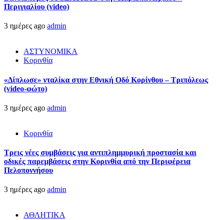
Περιγιαλίου (video)
3 ημέρες ago
admin
ΑΣΤΥΝΟΜΙΚΑ
Κορινθία
«Δίπλωσε» νταλίκα στην Εθνική Oδό Κορίνθου – Τριπόλεως
(video-φώτο)
3 ημέρες ago
admin
Κορινθία
Τρεις νέες συμβάσεις για αντιπλημμυρική προστασία και
οδικές παρεμβάσεις στην Κορινθία από την Περιφέρεια
Πελοποννήσου
3 ημέρες ago
admin
ΑΘΛΗΤΙΚΑ