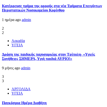
Kατέρρευσε τμήμα της οροφής στα νέα Τμήματα Επειγόντων
Περιστατικών Νοσοκομείου Κορίνθου
1 ημέρα ago
admin
2
2
Αρκαδία
ΥΓΕΙΑ
Δράση της παιδικής παχυσαρκίας στην Τρίπολη- «Υγιείς
Συνήθειες ΣΗΜΕΡΑ, Υγιή παιδιά ΑΥΡΙΟ!»
9 μήνες ago
admin
3
3
ΑΡΓΟΛΙΔΑ
ΥΓΕΙΑ
Παγκόσμια Ημέρα Διαβήτη