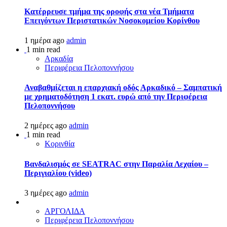
Kατέρρευσε τμήμα της οροφής στα νέα Τμήματα
Επειγόντων Περιστατικών Νοσοκομείου Κορίνθου
1 ημέρα ago
admin
1 min read
Αρκαδία
Περιφέρεια Πελοποννήσου
Αναβαθμίζεται η επαρχιακή οδός Αρκαδικό – Σαμπατική
με χρηματοδότηση 1 εκατ. ευρώ από την Περιφέρεια
Πελοποννήσου
2 ημέρες ago
admin
1 min read
Κορινθία
Βανδαλισμός σε SEATRAC στην Παραλία Λεχαίου –
Περιγιαλίου (video)
3 ημέρες ago
admin
ΑΡΓΟΛΙΔΑ
Περιφέρεια Πελοποννήσου