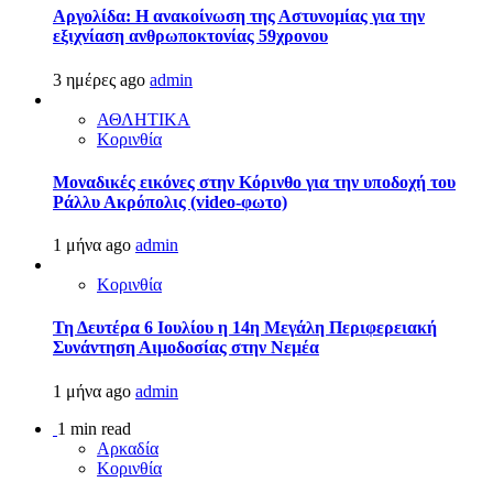
Αργολίδα: Η ανακοίνωση της Αστυνομίας για την
εξιχνίαση ανθρωποκτονίας 59χρονου
3 ημέρες ago
admin
ΑΘΛΗΤΙΚΑ
Κορινθία
Μοναδικές εικόνες στην Κόρινθο για την υποδοχή του
Ράλλυ Ακρόπολις (video-φωτο)
1 μήνα ago
admin
Κορινθία
Τη Δευτέρα 6 Ιουλίου η 14η Μεγάλη Περιφερειακή
Συνάντηση Αιμοδοσίας στην Νεμέα
1 μήνα ago
admin
1 min read
Αρκαδία
Κορινθία