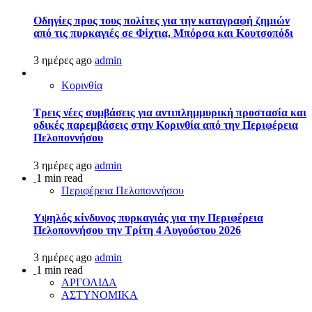
Οδηγίες προς τους πολίτες για την καταγραφή ζημιών
από τις πυρκαγιές σε Φίχτια, Μπόρσα και Κουτσοπόδι
3 ημέρες ago
admin
Κορινθία
Τρεις νέες συμβάσεις για αντιπλημμυρική προστασία και
οδικές παρεμβάσεις στην Κορινθία από την Περιφέρεια
Πελοποννήσου
3 ημέρες ago
admin
1 min read
Περιφέρεια Πελοποννήσου
Υψηλός κίνδυνος πυρκαγιάς για την Περιφέρεια
Πελοποννήσου την Τρίτη 4 Αυγούστου 2026
3 ημέρες ago
admin
1 min read
ΑΡΓΟΛΙΔΑ
ΑΣΤΥΝΟΜΙΚΑ