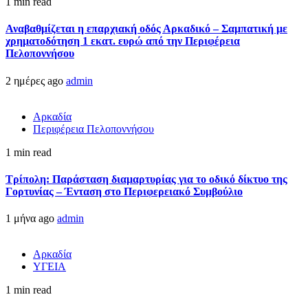
1 min read
Αναβαθμίζεται η επαρχιακή οδός Αρκαδικό – Σαμπατική με
χρηματοδότηση 1 εκατ. ευρώ από την Περιφέρεια
Πελοποννήσου
2 ημέρες ago
admin
Αρκαδία
Περιφέρεια Πελοποννήσου
1 min read
Τρίπολη: Παράσταση διαμαρτυρίας για το οδικό δίκτυο της
Γορτυνίας – Ένταση στο Περιφερειακό Συμβούλιο
1 μήνα ago
admin
Αρκαδία
ΥΓΕΙΑ
1 min read