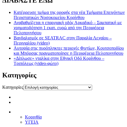
ΔΙΑΒΑΣΤΕ ΕΔΩ
Kατέρρευσε τμήμα της οροφής στα νέα Τμήματα Επειγόντων
Περιστατικών Νοσοκομείου Κορίνθου
Αναβαθμίζεται η επαρχιακή οδός Αρκαδικό – Σαμπατική με
χρηματοδότηση 1 εκατ. ευρώ από την Περιφέρεια
Πελοποννήσου
Βανδαλισμός σε SEATRAC στην Παραλία Λεχαίου –
Περιγιαλίου (video)
Αυτοψία στις πυρόπληκτες περιοχές Φιχτίων, Κουτσοποδίου
και Μπόρσας πραγματοποίησε η Περιφέρεια Πελοποννήσου
«Δίπλωσε» νταλίκα στην Εθνική Oδό Κορίνθου –
Τριπόλεως (video-φώτο)
Kατηγορίες
Kατηγορίες
Κορινθία
ΥΓΕΙΑ