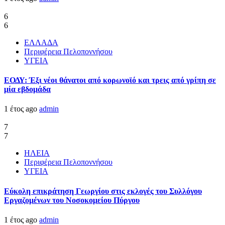
6
6
ΕΛΛΑΔΑ
Περιφέρεια Πελοποννήσου
ΥΓΕΙΑ
ΕΟΔΥ: Έξι νέοι θάνατοι από κορωνοϊό και τρεις από γρίπη σε
μία εβδομάδα
1 έτος ago
admin
7
7
ΗΛΕΙΑ
Περιφέρεια Πελοποννήσου
ΥΓΕΙΑ
Εύκολη επικράτηση Γεωργίου στις εκλογές του Συλλόγου
Εργαζομένων του Νοσοκομείου Πύργου
1 έτος ago
admin