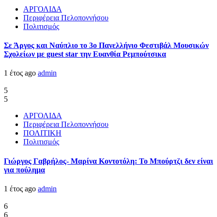
ΑΡΓΟΛΙΔΑ
Περιφέρεια Πελοποννήσου
Πολιτισμός
Σε Άργος και Ναύπλιο το 3ο Πανελλήνιο Φεστιβάλ Μουσικών
Σχολείων με guest star την Ευανθία Ρεμπούτσικα
1 έτος ago
admin
5
5
ΑΡΓΟΛΙΔΑ
Περιφέρεια Πελοποννήσου
ΠΟΛΙΤΙΚΗ
Πολιτισμός
Γιώργος Γαβρήλος- Μαρίνα Κοντοτόλη: Το Μπούρτζι δεν είναι
για πούλημα
1 έτος ago
admin
6
6