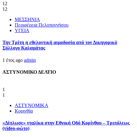
12
12
ΜΕΣΣΗΝΙΑ
Περιφέρεια Πελοποννήσου
ΥΓΕΙΑ
Την Τρίτη η εθελοντική αιμοδοσία από τον Δικηγορικό
Σύλλογο Καλαμάτας
1 έτος ago
admin
ΑΣΤΥΝΟΜΙΚΟ ΔΕΛΤΙΟ
1
1
ΑΣΤΥΝΟΜΙΚΑ
Κορινθία
«Δίπλωσε» νταλίκα στην Εθνική Oδό Κορίνθου – Τριπόλεως
(video-φώτο)