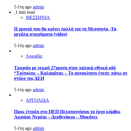
5 έτη ago
admin
1 min read
ΜΕΣΣΗΝΙΑ
Η χρονιά που θα κρίνει πολλά για τη Μεσσηνία -Τα
μεγάλα στοιχήματα (video)
5 έτη ago
admin
Αρκαδία
Τροχαίο με νεκρή 27χρονη στην παλαιά εθνική οδό
“Τρίπολης – Καλαμάτας – Το αυτοκίνητο έπεσε πάνω σε
στύλο της ΔΕΗ
5 έτη ago
admin
ΑΡΓΟΛΙΔΑ
Προς ένταξη στο ΠΕΠ Πελοποννήσου το έργο κόμβος
Αρχαίας Νεμέας – Δερβενάκια – Μυκήνες
5 έτη ago
admin