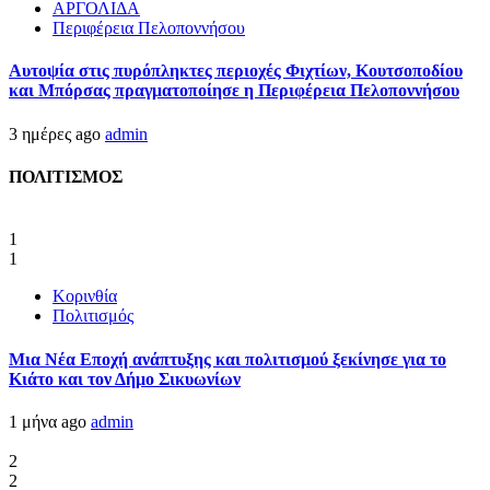
ΑΡΓΟΛΙΔΑ
Περιφέρεια Πελοποννήσου
Αυτοψία στις πυρόπληκτες περιοχές Φιχτίων, Κουτσοποδίου
και Μπόρσας πραγματοποίησε η Περιφέρεια Πελοποννήσου
3 ημέρες ago
admin
ΠΟΛΙΤΙΣΜΟΣ
1
1
Κορινθία
Πολιτισμός
Μια Νέα Εποχή ανάπτυξης και πολιτισμού ξεκίνησε για το
Κιάτο και τον Δήμο Σικυωνίων
1 μήνα ago
admin
2
2