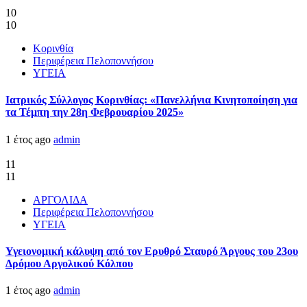
10
10
Κορινθία
Περιφέρεια Πελοποννήσου
ΥΓΕΙΑ
Ιατρικός Σύλλογος Κορινθίας: «Πανελλήνια Κινητοποίηση για
τα Τέμπη την 28η Φεβρουαρίου 2025»
1 έτος ago
admin
11
11
ΑΡΓΟΛΙΔΑ
Περιφέρεια Πελοποννήσου
ΥΓΕΙΑ
Υγειονομική κάλυψη από τον Ερυθρό Σταυρό Άργους του 23ου
Δρόμου Αργολικού Κόλπου
1 έτος ago
admin