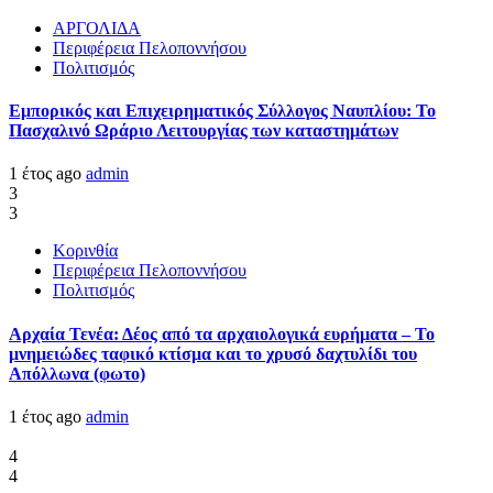
ΑΡΓΟΛΙΔΑ
Περιφέρεια Πελοποννήσου
Πολιτισμός
Εμπορικός και Επιχειρηματικός Σύλλογος Ναυπλίου: Το
Πασχαλινό Ωράριο Λειτουργίας των καταστημάτων
1 έτος ago
admin
3
3
Κορινθία
Περιφέρεια Πελοποννήσου
Πολιτισμός
Αρχαία Τενέα: Δέος από τα αρχαιολογικά ευρήματα – Το
μνημειώδες ταφικό κτίσμα και το χρυσό δαχτυλίδι του
Απόλλωνα (φωτο)
1 έτος ago
admin
4
4