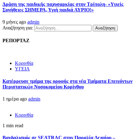
Δράση της παιδικής παχυσαρκίας στην Τρίπολη- «Υγιείς
Συνήθειες ΣΗΜΕΡΑ, Υγιή παιδιά ΑΥΡΙΟ!»
9 μήνες ago
admin
Αναζήτηση για:
ΡΕΠΟΡΤΑΖ
Κορινθία
ΥΓΕΙΑ
Kατέρρευσε τμήμα της οροφής στα νέα Τμήματα Επειγόντων
Περιστατικών Νοσοκομείου Κορίνθου
1 ημέρα ago
admin
Κορινθία
1 min read
Βανδαλισμός σε SEATRAC στην Παραλία Λεχαίου –