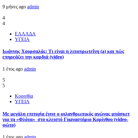
9 μήνες ago
admin
4
4
ΕΛΛΑΔΑ
ΥΓΕΙΑ
Ιωάννης Χουρσαλάς: Τι είναι η λιποπρωτεΐνη (a) και πώς
επηρεάζει την καρδιά (video)
1 έτος ago
admin
5
5
Κορινθία
ΥΓΕΙΑ
Με μεγάλη επιτυχία έγινε ο φιλανθρωπικός αγώνας μπάσκετ
για τη «Φλόγα» στο κλειστό Γυμναστήριο Κορίνθου (video-
φώτο)
1 έτος ago
admin