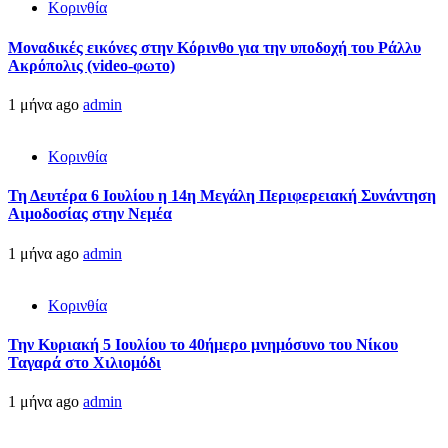
Κορινθία
Μοναδικές εικόνες στην Κόρινθο για την υποδοχή του Ράλλυ
Ακρόπολις (video-φωτο)
1 μήνα ago
admin
Κορινθία
Τη Δευτέρα 6 Ιουλίου η 14η Μεγάλη Περιφερειακή Συνάντηση
Αιμοδοσίας στην Νεμέα
1 μήνα ago
admin
Κορινθία
Την Κυριακή 5 Ιουλίου το 40ήμερο μνημόσυνο του Νίκου
Ταγαρά στο Χιλιομόδι
1 μήνα ago
admin