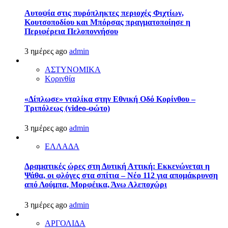
Αυτοψία στις πυρόπληκτες περιοχές Φιχτίων,
Κουτσοποδίου και Μπόρσας πραγματοποίησε η
Περιφέρεια Πελοποννήσου
3 ημέρες ago
admin
ΑΣΤΥΝΟΜΙΚΑ
Κορινθία
«Δίπλωσε» νταλίκα στην Εθνική Oδό Κορίνθου –
Τριπόλεως (video-φώτο)
3 ημέρες ago
admin
ΕΛΛΑΔΑ
Δραματικές ώρες στη Δυτική Αττική: Εκκενώνεται η
Ψάθα, οι φλόγες στα σπίτια – Νέο 112 για απομάκρυνση
από Λούμπα, Μορφέικα, Άνω Αλεποχώρι
3 ημέρες ago
admin
ΑΡΓΟΛΙΔΑ