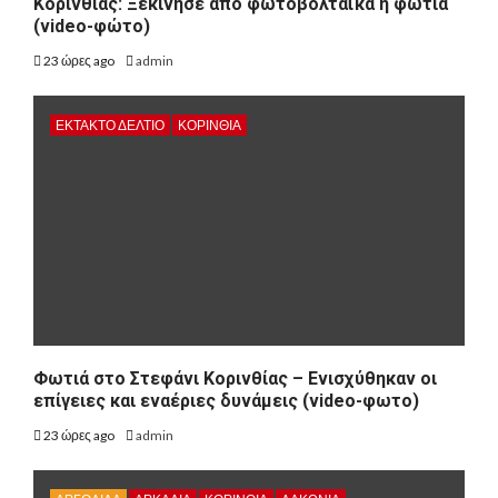
Κορινθίας: Ξεκίνησε από φωτοβολταϊκά η φωτιά
(video-φώτο)
23 ώρες ago
admin
ΕΚΤΑΚΤΟ ΔΕΛΤΙΟ
ΚΟΡΙΝΘΊΑ
Φωτιά στο Στεφάνι Κορινθίας – Ενισχύθηκαν οι
επίγειες και εναέριες δυνάμεις (video-φωτο)
23 ώρες ago
admin