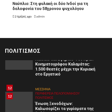
Ναύπλιο: Στη φυλακή οι δύο Ινδοί για τη
ΠΟΛΙΤΙΣΜΌΣ
δολοφονία του 58χρονου ψυχολόγου
Αριστείδης Γ. Θεοδωρόπουλος:
Μηνύματα από τη Μεγάλη
2 ημέρες ago
admin
Τεσσαρακοστή στο
Ξυλόκαστρο
11
ΜΕΣΣΗΝΙΑ
ΠΕΡΙΦΈΡΕΙΑ ΠΕΛΟΠΟΝΝΉΣΟΥ
11
ΠΟΛΙΤΙΣΜΌΣ
ΠΟΛΙΤΙΣΜΟΣ
3ο
Παιδικό και Εφηβικό Φεστιβάλ
Κινηματογράφου Καλαμάτας:
1.500 θεατές μέχρι την Κυριακή
στο Εργατικό
8
8
ΑΡΓΟΛΙΔΑ
12
ΜΕΣΣΗΝΙΑ
ΠΕΡΙΦΈΡΕΙΑ ΠΕΛΟΠΟΝΝΉΣΟΥ
ΥΓΕΙΑ
ΠΕΡΙΦΈΡΕΙΑ ΠΕΛΟΠΟΝΝΉΣΟΥ
12
Εκδήλωση στο Άργος: «Εφηβική
ΠΟΛΙΤΙΣΜΌΣ
ψυχολογία: Κατανόηση –
Ένωση Ξενοδόχων:
Διαχείριση – Υποστήριξη»
Καλωσορίζει τα γυρίσματα της