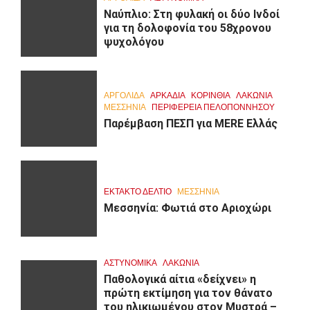
Ναύπλιο: Στη φυλακή οι δύο Ινδοί
για τη δολοφονία του 58χρονου
ψυχολόγου
ΑΡΓΟΛΙΔΑ
ΑΡΚΑΔΊΑ
ΚΟΡΙΝΘΊΑ
ΛΑΚΩΝΙΑ
ΜΕΣΣΗΝΙΑ
ΠΕΡΙΦΈΡΕΙΑ ΠΕΛΟΠΟΝΝΉΣΟΥ
Παρέμβαση ΠΕΣΠ για MERE Ελλάς
ΕΚΤΑΚΤΟ ΔΕΛΤΙΟ
ΜΕΣΣΗΝΙΑ
Μεσσηνία: Φωτιά στο Αριοχώρι
ΑΣΤΥΝΟΜΙΚΑ
ΛΑΚΩΝΙΑ
Παθολογικά αίτια «δείχνει» η
πρώτη εκτίμηση για τον θάνατο
του ηλικιωμένου στον Μυστρά –