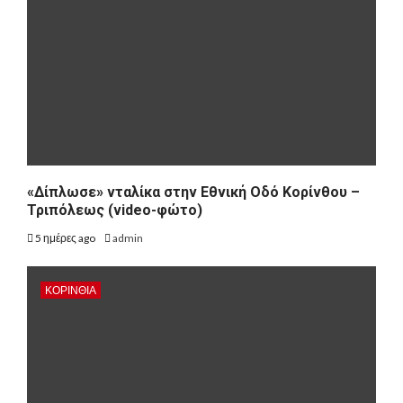
«Δίπλωσε» νταλίκα στην Εθνική Oδό Κορίνθου –
Τριπόλεως (video-φώτο)
5 ημέρες ago
admin
ΚΟΡΙΝΘΊΑ