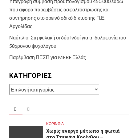
Υπεγράφη σύμβαση προϋπολογισμού 450.000 ευρώ
που αφορά παρεμβάσεις ασφαλτόστρωσης και
συντήρησης στο ορεινό οδικό δίκτυο της Π.Ε.
Αργολίδας
Ναύπλιο: Στη φυλακή οι δύο Ινδοί για τη δολοφονία του
58χρονου ψυχολόγου
Παρέμβαση ΠΕΣΠ για MERE Ελλάς
KΑΤΗΓΟΡΊΕΣ
Kατηγορίες
ΚΟΡΙΝΘΊΑ
Χωρίς ενεργό μέτωπο η φωτιά
στο Στεφάνι Κορίνθου –