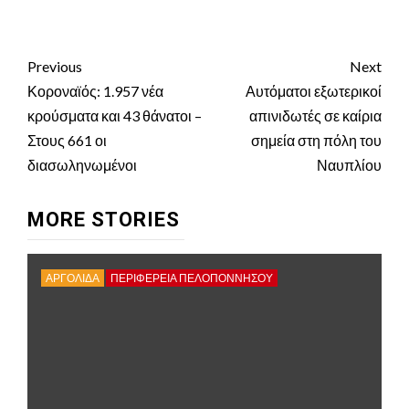
Continue
Previous
Next
Reading
Κοροναϊός: 1.957 νέα
Αυτόματοι εξωτερικοί
κρούσματα και 43 θάνατοι –
απινιδωτές σε καίρια
Στους 661 οι
σημεία στη πόλη του
διασωληνωμένοι
Ναυπλίου
MORE STORIES
ΑΡΓΟΛΙΔΑ
ΠΕΡΙΦΈΡΕΙΑ ΠΕΛΟΠΟΝΝΉΣΟΥ