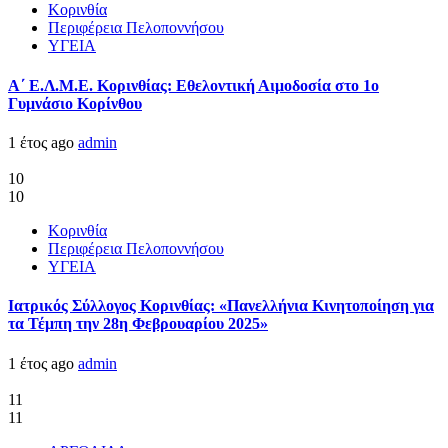
Κορινθία
Περιφέρεια Πελοποννήσου
ΥΓΕΙΑ
Α΄ Ε.Λ.Μ.Ε. Κορινθίας: Εθελοντική Αιμοδοσία στο 1ο
Γυμνάσιο Κορίνθου
1 έτος ago
admin
10
10
Κορινθία
Περιφέρεια Πελοποννήσου
ΥΓΕΙΑ
Ιατρικός Σύλλογος Κορινθίας: «Πανελλήνια Κινητοποίηση για
τα Τέμπη την 28η Φεβρουαρίου 2025»
1 έτος ago
admin
11
11