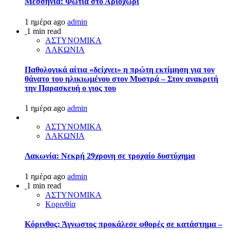
Μεσσηνία: Φωτιά στο Αριοχώρι
1 ημέρα ago
admin
1 min read
ΑΣΤΥΝΟΜΙΚΑ
ΛΑΚΩΝΙΑ
Παθολογικά αίτια «δείχνει» η πρώτη εκτίμηση για τον
θάνατο του ηλικιωμένου στον Μυστρά – Στον ανακριτή
την Παρασκευή ο γιος του
1 ημέρα ago
admin
ΑΣΤΥΝΟΜΙΚΑ
ΛΑΚΩΝΙΑ
Λακωνία: Νεκρή 29χρονη σε τροχαίο δυστύχημα
1 ημέρα ago
admin
1 min read
ΑΣΤΥΝΟΜΙΚΑ
Κορινθία
Κόρινθος: Άγνωστος προκάλεσε φθορές σε κατάστημα –