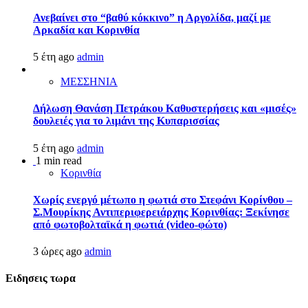
Ανεβαίνει στο “βαθύ κόκκινο” η Αργολίδα, μαζί με
Αρκαδία και Κορινθία
5 έτη ago
admin
ΜΕΣΣΗΝΙΑ
Δήλωση Θανάση Πετράκου Καθυστερήσεις και «μισές»
δουλειές για το λιμάνι της Κυπαρισσίας
5 έτη ago
admin
1 min read
Κορινθία
Χωρίς ενεργό μέτωπο η φωτιά στο Στεφάνι Κορίνθου –
Σ.Μουρίκης Αντιπεριφερειάρχης Κορινθίας: Ξεκίνησε
από φωτοβολταϊκά η φωτιά (video-φώτο)
3 ώρες ago
admin
Ειδησεις τωρα