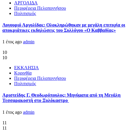
ΑΡΓΟΛΙΔΑ
Περιφέρεια Πελοποννήσου
Πολιτισμός
Λυγουριό Αργολίδας: Ολοκληρώθηκαν με μεγάλη επιτυχία οι
αποκριάτικες εκδηλώσεις του Συλλόγου «Ο Καββαδίας»
1 έτος ago
admin
10
10
ΕΚΚΛΗΣΙΑ
Κορινθία
Περιφέρεια Πελοποννήσου
Πολιτισμός
Αριστείδης Γ. Θεοδωρόπουλος: Μηνύματα από τη Μεγάλη
Τεσσαρακοστή στο Ξυλόκαστρο
1 έτος ago
admin
11
11