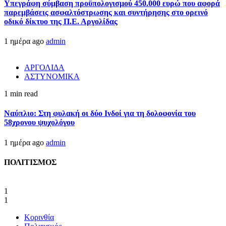
Υπεγράφη σύμβαση προϋπολογισμού 450.000 ευρώ που αφορά
παρεμβάσεις ασφαλτόστρωσης και συντήρησης στο ορεινό
οδικό δίκτυο της Π.Ε. Αργολίδας
1 ημέρα ago
admin
ΑΡΓΟΛΙΔΑ
ΑΣΤΥΝΟΜΙΚΑ
1 min read
Ναύπλιο: Στη φυλακή οι δύο Ινδοί για τη δολοφονία του
58χρονου ψυχολόγου
1 ημέρα ago
admin
ΠΟΛΙΤΙΣΜΟΣ
1
1
Κορινθία