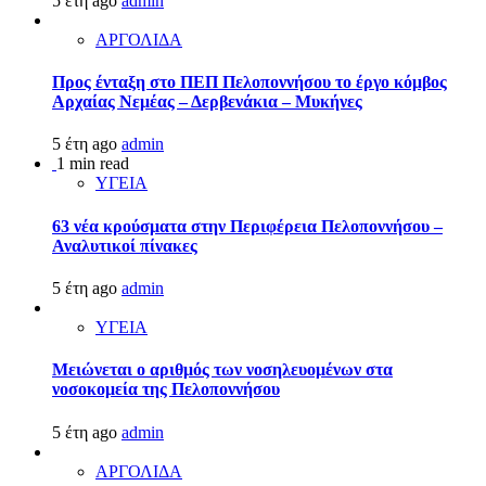
5 έτη ago
admin
ΑΡΓΟΛΙΔΑ
Προς ένταξη στο ΠΕΠ Πελοποννήσου το έργο κόμβος
Αρχαίας Νεμέας – Δερβενάκια – Μυκήνες
5 έτη ago
admin
1 min read
ΥΓΕΙΑ
63 νέα κρούσματα στην Περιφέρεια Πελοποννήσου –
Αναλυτικοί πίνακες
5 έτη ago
admin
ΥΓΕΙΑ
Μειώνεται ο αριθμός των νοσηλευομένων στα
νοσοκομεία της Πελοποννήσου
5 έτη ago
admin
ΑΡΓΟΛΙΔΑ