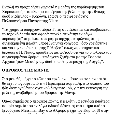
Εντολή να προχωρήσει χωριστά η μελέτη της παράκαμψης του
Χαρακοπιού, στο πλαίσιο του έργου της βελτίωσης της εθνικής
οδού Ριζόμυλος – Κορώνη, έδωσε ο περιφερειάρχης
Πελοποννήσου Παναγιώτης Νίκας.
“Τα χρήματα υπάρχουν, αύριο Τρίτη συντάσσεται και υποβάλλεται
το τεχνικό δελτίο που αφορά αποκλειστικά την εν λόγω
παράκαμψη” σημείωσε ο περιφερειάρχης, εκτιμώντας ότι η
συγκεκριμένη μελέτη μπορεί να γίνει γρήγορα, “όσο χρειάστηκε
και για την παράκαμψη της Γιάλοβας” όπως χαρακτηριστικά
δήλωσε ο Π. Νίκας, προσθέτοντας ωστόσο ότι για το υπόλοιπο του
συγκεκριμένου δρόμου “υπάρχουν ζητήματα με την Εφορεία
Αρχαιοτήτων Μεσσηνίας, ιδιαίτερα στην περιοχή της Λογγάς”.
Ο ΔΡΟΜΟΣ ΤΗΣ ΜΑΝΗΣ
Στο μεταξύ, μέχρι τα τέλη του ερχόμενου Ιουνίου αναμένεται ότι
θα έχει υπογραφεί από την Περιφέρεια σύμβαση, στο πλαίσιο του
ήδη διενεργηθέντος σχετικού διαγωνισμού, για την εκπόνηση της
μελέτης αναβάθμισης του δρόμου της Μάνης.
Οπως σημείωσε ο περιφερειάρχης, η μελέτη θα εστιάζει ιδιαίτερα
σε τρία σημεία του εν λόγω οδικού άξονα, α) στο τμήμα από το
ξενοδοχείο Messinian Bay στο Αλμυρό μέχρι τον Κάμπο, β) στην