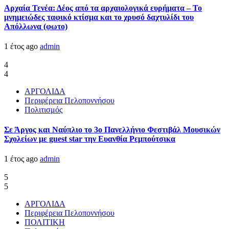
Αρχαία Τενέα: Δέος από τα αρχαιολογικά ευρήματα – Το
μνημειώδες ταφικό κτίσμα και το χρυσό δαχτυλίδι του
Απόλλωνα (φωτο)
1 έτος ago
admin
4
4
ΑΡΓΟΛΙΔΑ
Περιφέρεια Πελοποννήσου
Πολιτισμός
Σε Άργος και Ναύπλιο το 3ο Πανελλήνιο Φεστιβάλ Μουσικών
Σχολείων με guest star την Ευανθία Ρεμπούτσικα
1 έτος ago
admin
5
5
ΑΡΓΟΛΙΔΑ
Περιφέρεια Πελοποννήσου
ΠΟΛΙΤΙΚΗ