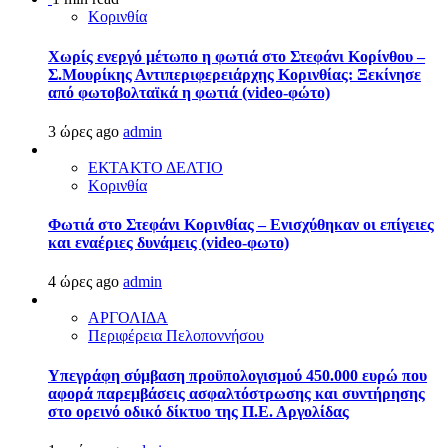
Κορινθία
Χωρίς ενεργό μέτωπο η φωτιά στο Στεφάνι Κορίνθου –
Σ.Μουρίκης Αντιπεριφερειάρχης Κορινθίας: Ξεκίνησε
από φωτοβολταϊκά η φωτιά (video-φώτο)
3 ώρες ago
admin
ΕΚΤΑΚΤΟ ΔΕΛΤΙΟ
Κορινθία
Φωτιά στο Στεφάνι Κορινθίας – Ενισχύθηκαν οι επίγειες
και εναέριες δυνάμεις (video-φωτο)
4 ώρες ago
admin
ΑΡΓΟΛΙΔΑ
Περιφέρεια Πελοποννήσου
Υπεγράφη σύμβαση προϋπολογισμού 450.000 ευρώ που
αφορά παρεμβάσεις ασφαλτόστρωσης και συντήρησης
στο ορεινό οδικό δίκτυο της Π.Ε. Αργολίδας