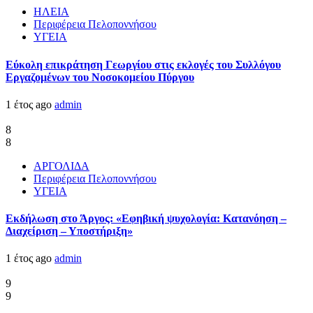
ΗΛΕΙΑ
Περιφέρεια Πελοποννήσου
ΥΓΕΙΑ
Εύκολη επικράτηση Γεωργίου στις εκλογές του Συλλόγου
Εργαζομένων του Νοσοκομείου Πύργου
1 έτος ago
admin
8
8
ΑΡΓΟΛΙΔΑ
Περιφέρεια Πελοποννήσου
ΥΓΕΙΑ
Εκδήλωση στο Άργος: «Εφηβική ψυχολογία: Κατανόηση –
Διαχείριση – Υποστήριξη»
1 έτος ago
admin
9
9