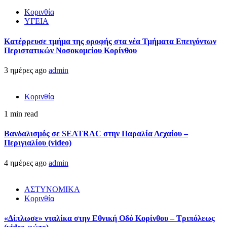
Κορινθία
ΥΓΕΙΑ
Kατέρρευσε τμήμα της οροφής στα νέα Τμήματα Επειγόντων
Περιστατικών Νοσοκομείου Κορίνθου
3 ημέρες ago
admin
Κορινθία
1 min read
Βανδαλισμός σε SEATRAC στην Παραλία Λεχαίου –
Περιγιαλίου (video)
4 ημέρες ago
admin
ΑΣΤΥΝΟΜΙΚΑ
Κορινθία
«Δίπλωσε» νταλίκα στην Εθνική Oδό Κορίνθου – Τριπόλεως