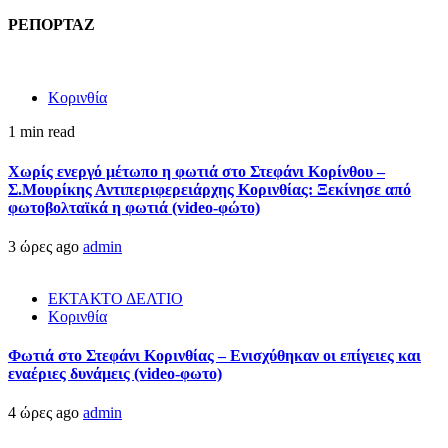
ΡΕΠΟΡΤΑΖ
Κορινθία
1 min read
Χωρίς ενεργό μέτωπο η φωτιά στο Στεφάνι Κορίνθου –
Σ.Μουρίκης Αντιπεριφερειάρχης Κορινθίας: Ξεκίνησε από
φωτοβολταϊκά η φωτιά (video-φώτο)
3 ώρες ago
admin
ΕΚΤΑΚΤΟ ΔΕΛΤΙΟ
Κορινθία
Φωτιά στο Στεφάνι Κορινθίας – Ενισχύθηκαν οι επίγειες και
εναέριες δυνάμεις (video-φωτο)
4 ώρες ago
admin