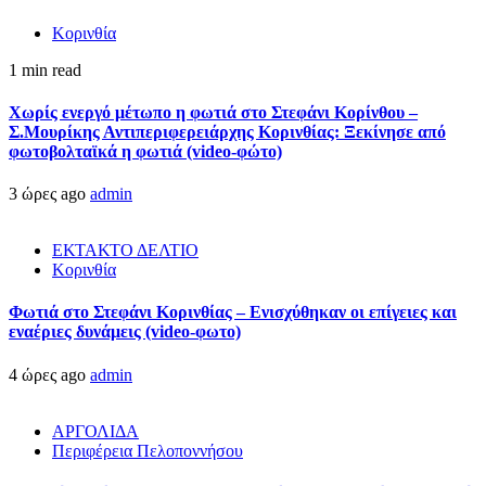
Κορινθία
1 min read
Χωρίς ενεργό μέτωπο η φωτιά στο Στεφάνι Κορίνθου –
Σ.Μουρίκης Αντιπεριφερειάρχης Κορινθίας: Ξεκίνησε από
φωτοβολταϊκά η φωτιά (video-φώτο)
3 ώρες ago
admin
ΕΚΤΑΚΤΟ ΔΕΛΤΙΟ
Κορινθία
Φωτιά στο Στεφάνι Κορινθίας – Ενισχύθηκαν οι επίγειες και
εναέριες δυνάμεις (video-φωτο)
4 ώρες ago
admin
ΑΡΓΟΛΙΔΑ
Περιφέρεια Πελοποννήσου