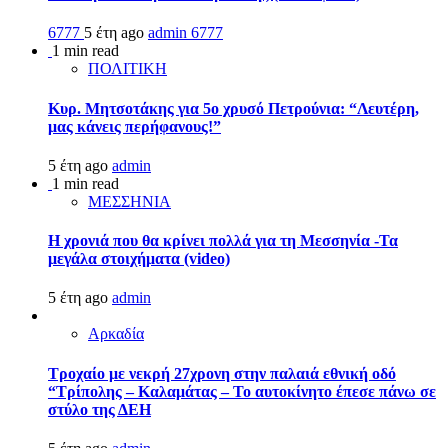
6777
5 έτη ago
admin
6777
1 min read
ΠΟΛΙΤΙΚΗ
Κυρ. Μητσοτάκης για 5ο χρυσό Πετρούνια: “Λευτέρη,
μας κάνεις περήφανους!”
5 έτη ago
admin
1 min read
ΜΕΣΣΗΝΙΑ
Η χρονιά που θα κρίνει πολλά για τη Μεσσηνία -Τα
μεγάλα στοιχήματα (video)
5 έτη ago
admin
Αρκαδία
Τροχαίο με νεκρή 27χρονη στην παλαιά εθνική οδό
“Τρίπολης – Καλαμάτας – Το αυτοκίνητο έπεσε πάνω σε
στύλο της ΔΕΗ