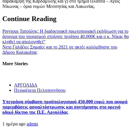
παράκαμψη της Καρδαμύλης και γ) στο τμήμα Πλάτσα – Αγιος
Νίκωνας – όρια νομών Μεσσηνίας και Λακωνίας.
Continue Reading
Previous
Τατούλης: H διαδικτυακή πρωτοποριακή εκδήλωση για το
άνοιγμα του τουρισμού στοίχισε περίπου 40.000€ και ο κ. Νίκας θα
κληθεί να απολογηθεί”
Next
Γαλάζιες Σημαίες και το 2021 σε ακτές κολύμβησης του
Δήμου Καλαμάτας
More Stories
ΑΡΓΟΛΙΔΑ
Περιφέρεια Πελοποννήσου
Υπεγράφη σύμβαση προϋπολογισμού 450.000 ευρώ που αφορά
παρεμβάσεις ασφαλτόστρωσης και συντήρησης στο ορεινό
οδικό δίκτυο της Π.Ε. Αργολίδας
1 ημέρα ago
admin