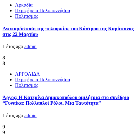
Αρκαδία
Περιφέρεια Πελοποννήσου
Πολιτισμός
Αναπαράσταση της πολιορκίας του Κάστρου της Καρύταινας
στις 22 Μαρτίου
1 έτος ago
admin
8
8
ΑΡΓΟΛΙΔΑ
Περιφέρεια Πελοποννήσου
Πολιτισμός
Άργος: Η Κατερίνα Δημακοπούλου ομιλήτρια στο συνέδριο
“Γυναίκα: Πολλαπλοί Ρόλοι, Μια Ταυτότητα”
1 έτος ago
admin
9
9