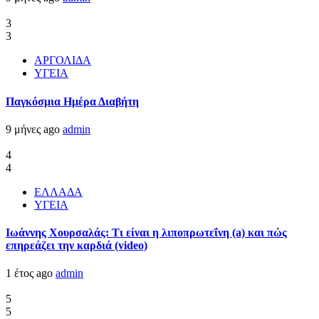
3
3
ΑΡΓΟΛΙΔΑ
ΥΓΕΙΑ
Παγκόσμια Ημέρα Διαβήτη
9 μήνες ago
admin
4
4
ΕΛΛΑΔΑ
ΥΓΕΙΑ
Ιωάννης Χουρσαλάς: Τι είναι η λιποπρωτεΐνη (a) και πώς
επηρεάζει την καρδιά (video)
1 έτος ago
admin
5
5