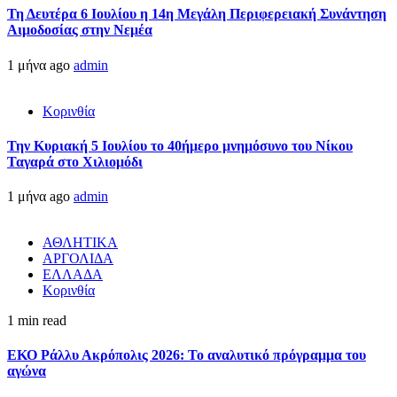
Τη Δευτέρα 6 Ιουλίου η 14η Μεγάλη Περιφερειακή Συνάντηση
Αιμοδοσίας στην Νεμέα
1 μήνα ago
admin
Κορινθία
Την Κυριακή 5 Ιουλίου το 40ήμερο μνημόσυνο του Νίκου
Ταγαρά στο Χιλιομόδι
1 μήνα ago
admin
ΑΘΛΗΤΙΚΑ
ΑΡΓΟΛΙΔΑ
ΕΛΛΑΔΑ
Κορινθία
1 min read
ΕΚΟ Ράλλυ Ακρόπολις 2026: Το αναλυτικό πρόγραμμα του
αγώνα