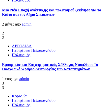
Πολιτισμός
Μια Νέα Εποχή ανάπτυξης και πολιτισμού ξεκίνησε για το
Κιάτο και τον Δήμο Σικυωνίων
2 μήνες ago
admin
2
2
ΑΡΓΟΛΙΔΑ
Περιφέρεια Πελοποννήσου
Πολιτισμός
Εμπορικός και Επιχειρηματικός Σύλλογος Ναυπλίου: Το
Πασχαλινό Ωράριο Λειτουργίας των καταστημάτων
1 έτος ago
admin
3
3
Κορινθία
Περιφέρεια Πελοποννήσου
Πολιτισμός