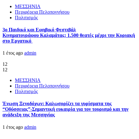
ΜΕΣΣΗΝΙΑ
Περιφέρεια Πελοποννήσου
Πολιτισμός
3ο Παιδικό και Εφηβικό Φεστιβάλ
Κινηματογράφου Καλαμάτας: 1.500 θεατές μέχρι την Κυριακή
στο Εργατικό
1 έτος ago
admin
12
12
ΜΕΣΣΗΝΙΑ
Περιφέρεια Πελοποννήσου
Πολιτισμός
Ένωση Ξενοδόχων: Καλωσορίζει τα γυρίσματα της
“Οδύσσειας”-Σημαντική ευκαιρία για τον τουρισμό και την
ανάδειξη της Μεσσηνίας
1 έτος ago
admin