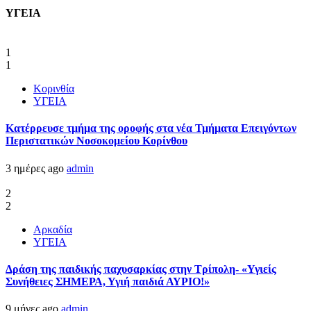
ΥΓΕΙΑ
1
1
Κορινθία
ΥΓΕΙΑ
Kατέρρευσε τμήμα της οροφής στα νέα Τμήματα Επειγόντων
Περιστατικών Νοσοκομείου Κορίνθου
3 ημέρες ago
admin
2
2
Αρκαδία
ΥΓΕΙΑ
Δράση της παιδικής παχυσαρκίας στην Τρίπολη- «Υγιείς
Συνήθειες ΣΗΜΕΡΑ, Υγιή παιδιά ΑΥΡΙΟ!»
9 μήνες ago
admin