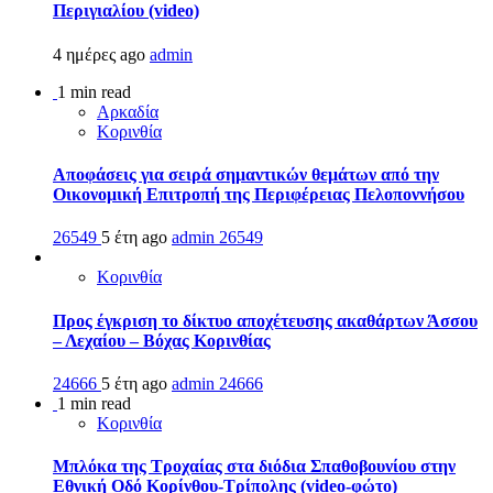
Περιγιαλίου (video)
4 ημέρες ago
admin
1 min read
Αρκαδία
Κορινθία
Αποφάσεις για σειρά σημαντικών θεμάτων από την
Οικονομική Επιτροπή της Περιφέρειας Πελοποννήσου
26549
5 έτη ago
admin
26549
Κορινθία
Προς έγκριση το δίκτυο αποχέτευσης ακαθάρτων Άσσου
– Λεχαίου – Βόχας Κορινθίας
24666
5 έτη ago
admin
24666
1 min read
Κορινθία
Μπλόκα της Τροχαίας στα διόδια Σπαθοβουνίου στην
Εθνική Οδό Κορίνθου-Τρίπολης (video-φώτο)