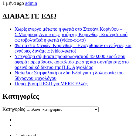
1 μήνα ago
admin
ΔΙΑΒΑΣΤΕ ΕΔΩ
Χωρίς ενεργό μέτωπο η φωτιά στο Στεφάνι Κορίνθου –
Σ.Μουρίκης Αντιπεριφερειάρχης Κορινθίας: Ξεκίνησε από
φωτοβολταϊκά η φωτιά (video-φώτο)
Φωτιά στο Στεφάνι Κορινθίας – Ενισχύθηκαν οι επίγειες και
εναέριες δυνάμεις (video-φωτο)
Υπεγράφη σύμβαση προϋπολογισμού 450.000 ευρώ που
αφορά παρεμβάσεις ασφαλτόστρωσης και συντήρησης στο
ορεινό οδικό δίκτυο της Π.Ε. Αργολίδας
Ναύπλιο: Στη φυλακή οι δύο Ινδοί για τη δολοφονία του
58χρονου ψυχολόγου
Παρέμβαση ΠΕΣΠ για MERE Ελλάς
Kατηγορίες
Kατηγορίες
1 min read