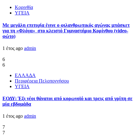
Κορινθία
ΥΓΕΙΑ
Με μεγάλη επιτυχία έγινε ο φιλανθρωπικός αγώνας μπάσκετ
για τη «Φλόγα» στο κλειστό Γυμναστήριο Κορίνθου (video-
φώτο)
1 έτος ago
admin
6
6
ΕΛΛΑΔΑ
Περιφέρεια Πελοποννήσου
ΥΓΕΙΑ
ΕΟΔΥ: Έξι νέοι θάνατοι από κορωνοϊό και τρεις από γρίπη σε
μία εβδομάδα
1 έτος ago
admin
7
7