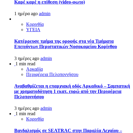
Καρέ καρέ η επίθεση (video-φωτο)
1 ημέρα ago
admin
Κορινθία
ΥΓΕΙΑ
Kατέρρευσε τμήμα της οροφής στα νέα Τμήματα
Επειγόντων Περιστατικών Νοσοκομείου Κορίνθου
3 ημέρες ago
admin
1 min read
Αρκαδία
Περιφέρεια Πελοποννήσου
Αναβαθμίζεται η επαρχιακή οδός Αρκαδικό – Σαμπατική
με χρηματοδότηση 1 εκατ. ευρώ από την Περιφέρεια
Πελοποννήσου
3 ημέρες ago
admin
1 min read
Κορινθία
Βανδαλισμός σε SEATRAC στην Παραλία Λεχαίου –