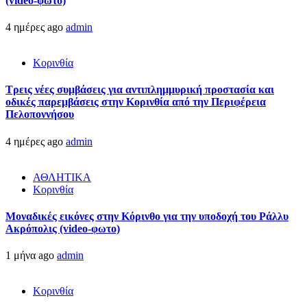
(video-φώτο)
4 ημέρες ago
admin
Κορινθία
Τρεις νέες συμβάσεις για αντιπλημμυρική προστασία και
οδικές παρεμβάσεις στην Κορινθία από την Περιφέρεια
Πελοποννήσου
4 ημέρες ago
admin
ΑΘΛΗΤΙΚΑ
Κορινθία
Μοναδικές εικόνες στην Κόρινθο για την υποδοχή του Ράλλυ
Ακρόπολις (video-φωτο)
1 μήνα ago
admin
Κορινθία