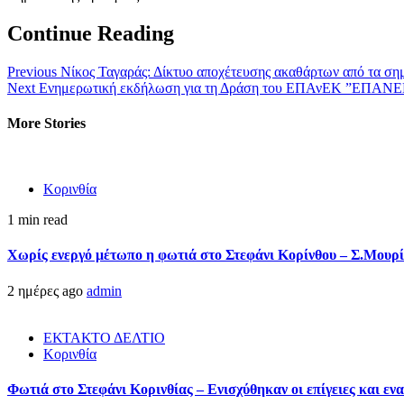
Continue Reading
Previous
Νίκος Ταγαράς: Δίκτυο αποχέτευσης ακαθάρτων από τα ση
Next
Ενημερωτική εκδήλωση για τη Δράση του ΕΠΑνΕΚ ”ΕΠ
More Stories
Κορινθία
1 min read
Χωρίς ενεργό μέτωπο η φωτιά στο Στεφάνι Κορίνθου – Σ.Μουρί
2 ημέρες ago
admin
ΕΚΤΑΚΤΟ ΔΕΛΤΙΟ
Κορινθία
Φωτιά στο Στεφάνι Κορινθίας – Ενισχύθηκαν οι επίγειες και ενα