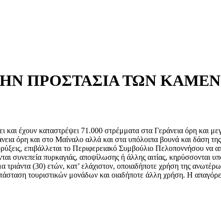
ΤΗΝ ΠΡΟΣΤΑΣΙΑ ΤΩΝ ΚΑΜΕ
σει και έχουν καταστρέψει 71.000 στρέμματα στα Γεράνεια όρη και μ
εια όρη και στο Μαίναλο αλλά και στα υπόλοιπα βουνά και δάση της 
ορύξεις, επιβάλλεται το Περιφερειακό Συμβούλιο Πελοποννήσου να απ
νται συνεπεία πυρκαγιάς, αποψίλωσης ή άλλης αιτίας, κηρύσσονται υ
μα τριάντα (30) ετών, κατ’ ελάχιστον, οποιαδήποτε χρήση της ανωτέρ
τάσταση τουριστικών μονάδων και οιαδήποτε άλλη χρήση. Η απαγόρε