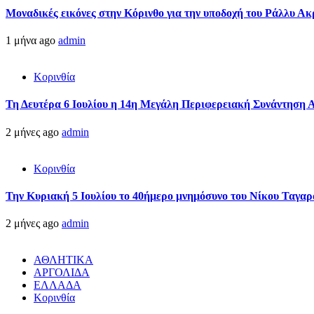
Μοναδικές εικόνες στην Κόρινθο για την υποδοχή του Ράλλυ Ακ
1 μήνα ago
admin
Κορινθία
Τη Δευτέρα 6 Ιουλίου η 14η Μεγάλη Περιφερειακή Συνάντηση 
2 μήνες ago
admin
Κορινθία
Την Κυριακή 5 Ιουλίου το 40ήμερο μνημόσυνο του Νίκου Ταγαρ
2 μήνες ago
admin
ΑΘΛΗΤΙΚΑ
ΑΡΓΟΛΙΔΑ
ΕΛΛΑΔΑ
Κορινθία