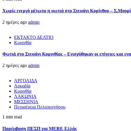
Χωρίς ενεργό μέτωπο η φωτιά στο Στεφάνι Κορίνθου – Σ.Μουρί
2 ημέρες ago
admin
ΕΚΤΑΚΤΟ ΔΕΛΤΙΟ
Κορινθία
Φωτιά στο Στεφάνι Κορινθίας – Ενισχύθηκαν οι επίγειες και ενα
2 ημέρες ago
admin
ΑΡΓΟΛΙΔΑ
Αρκαδία
Κορινθία
ΛΑΚΩΝΙΑ
ΜΕΣΣΗΝΙΑ
Περιφέρεια Πελοποννήσου
1 min read
Παρέμβαση ΠΕΣΠ για MERE Ελλάς