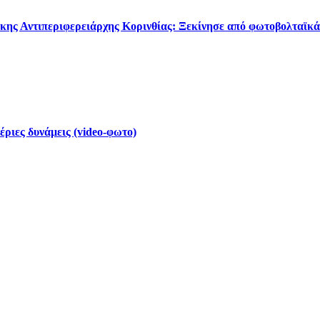
κης Αντιπεριφερειάρχης Κορινθίας: Ξεκίνησε από φωτοβολταϊκά
έριες δυνάμεις (video-φωτο)