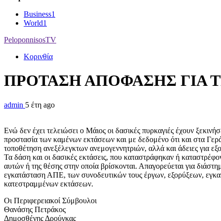
Business
1
World
1
PeloponnisosTV
Κορινθία
ΠΡΟΤΑΣΗ ΑΠΟΦΑΣΗΣ ΓΙΑ 
admin
5 έτη ago
Ενώ δεν έχει τελειώσει ο Μάιος οι δασικές πυρκαγιές έχουν ξεκινή
προστασία των καμένων εκτάσεων και με δεδομένο ότι και στα Γεράν
τοποθέτηση ανεξέλεγκτων ανεμογεννητριών, αλλά και άδειες για εξ
Τα δάση και οι δασικές εκτάσεις, που καταστράφηκαν ή καταστρέφο
αυτών ή της θέσης στην οποία βρίσκονται. Απαγορεύεται για διάστη
εγκατάσταση ΑΠΕ, των συνοδευτικών τους έργων, εξορύξεων, εγκα
κατεστραμμένων εκτάσεων.
Οι Περιφερειακοί Σύμβουλοι
Θανάσης Πετράκος
Δημοσθένης Δρούγκας