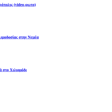
ρόπολις (video-φωτο)
Αιμοδοσίας στην Νεμέα
ά στο Χιλιομόδι