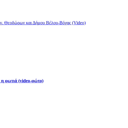
Αγ. Θεοδώρων και Δήμου Βέλου-Βόχας (Video)
 η φωτιά (video-φώτο)