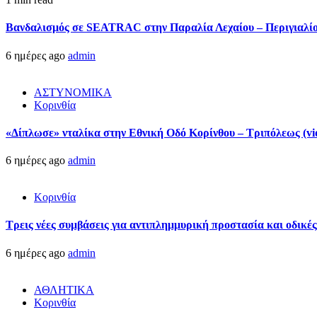
Βανδαλισμός σε SEATRAC στην Παραλία Λεχαίου – Περιγιαλίου
6 ημέρες ago
admin
ΑΣΤΥΝΟΜΙΚΑ
Κορινθία
«Δίπλωσε» νταλίκα στην Εθνική Oδό Κορίνθου – Τριπόλεως (vi
6 ημέρες ago
admin
Κορινθία
Τρεις νέες συμβάσεις για αντιπλημμυρική προστασία και οδικέ
6 ημέρες ago
admin
ΑΘΛΗΤΙΚΑ
Κορινθία