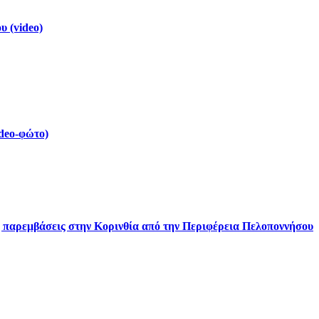
 (video)
deo-φώτο)
ς παρεμβάσεις στην Κορινθία από την Περιφέρεια Πελοποννήσου