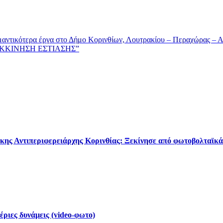
μαντικότερα έργα στο Δήμο Κορινθίων, Λουτρακίου – Περαχώρας – 
ΑΝΕKΚΙΝΗΣΗ ΕΣΤΙΑΣΗΣ”
κης Αντιπεριφερειάρχης Κορινθίας: Ξεκίνησε από φωτοβολταϊκά
έριες δυνάμεις (video-φωτο)