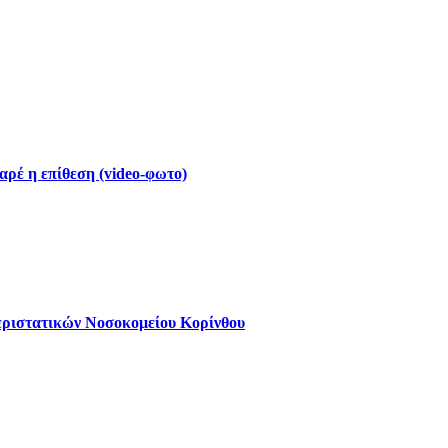
ρέ η επίθεση (video-φωτο)
εριστατικών Νοσοκομείου Κορίνθου