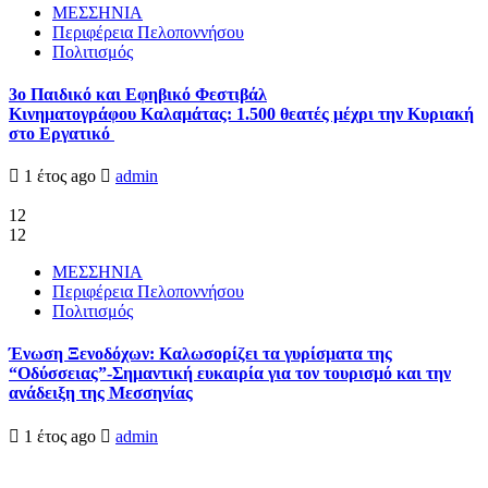
ΜΕΣΣΗΝΙΑ
Περιφέρεια Πελοποννήσου
Πολιτισμός
3ο Παιδικό και Εφηβικό Φεστιβάλ
Κινηματογράφου Καλαμάτας: 1.500 θεατές μέχρι την Κυριακή
στο Εργατικό
1 έτος ago
admin
12
12
ΜΕΣΣΗΝΙΑ
Περιφέρεια Πελοποννήσου
Πολιτισμός
Ένωση Ξενοδόχων: Καλωσορίζει τα γυρίσματα της
“Οδύσσειας”-Σημαντική ευκαιρία για τον τουρισμό και την
ανάδειξη της Μεσσηνίας
1 έτος ago
admin