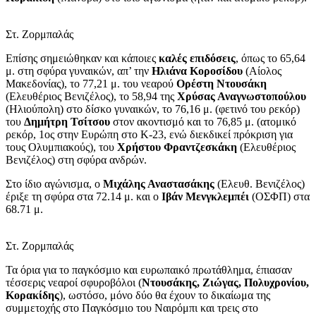
Στ. Ζορμπαλάς
Επίσης σημειώθηκαν και κάποιες
καλές επιδόσεις
, όπως το 65,64
μ. στη σφύρα γυναικών, απ’ την
Ηλιάνα Κοροσίδου
(Αίολος
Μακεδονίας), το 77,21 μ. του νεαρού
Ορέστη Ντουσάκη
(Ελευθέριος Βενιζέλος), το 58,94 της
Χρύσας Αναγνωστοπούλου
(Ηλιούπολη) στο δίσκο γυναικών, το 76,16 μ. (φετινό του ρεκόρ)
του
Δημήτρη Τσίτσου
στον ακοντισμό και το 76,85 μ. (ατομικό
ρεκόρ, 1ος στην Ευρώπη στο Κ-23, ενώ διεκδικεί πρόκριση για
τους Ολυμπιακούς), του
Χρήστου Φραντζεσκάκη
(Ελευθέριος
Βενιζέλος) στη σφύρα ανδρών.
Στο ίδιο αγώνισμα, ο
Μιχάλης Αναστασάκης
(Ελευθ. Βενιζέλος)
έριξε τη σφύρα στα 72.14 μ. και ο
Ιβάν Μενγκλεμπέι
(ΟΣΦΠ) στα
68.71 μ.
Στ. Ζορμπαλάς
Τα όρια για το παγκόσμιο και ευρωπαικό πρωτάθλημα, έπιασαν
τέσσερις νεαροί σφυροβόλοι (
Ντουσάκης, Ζιώγας, Πολυχρονίου,
Κορακίδης
), ωστόσο, μόνο δύο θα έχουν το δικαίωμα της
συμμετοχής στο Παγκόσμιο του Ναιρόμπι και τρεις στο