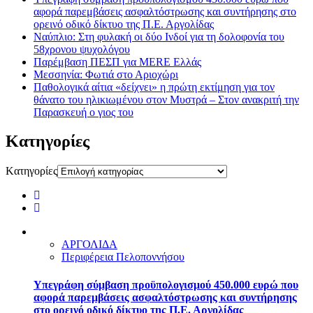
αφορά παρεμβάσεις ασφαλτόστρωσης και συντήρησης στο
ορεινό οδικό δίκτυο της Π.Ε. Αργολίδας
Ναύπλιο: Στη φυλακή οι δύο Ινδοί για τη δολοφονία του
58χρονου ψυχολόγου
Παρέμβαση ΠΕΣΠ για MERE Ελλάς
Μεσσηνία: Φωτιά στο Αριοχώρι
Παθολογικά αίτια «δείχνει» η πρώτη εκτίμηση για τον
θάνατο του ηλικιωμένου στον Μυστρά – Στον ανακριτή την
Παρασκευή ο γιος του
Kατηγορίες
Kατηγορίες
ΑΡΓΟΛΙΔΑ
Περιφέρεια Πελοποννήσου
Υπεγράφη σύμβαση προϋπολογισμού 450.000 ευρώ που
αφορά παρεμβάσεις ασφαλτόστρωσης και συντήρησης
στο ορεινό οδικό δίκτυο της Π.Ε. Αργολίδας