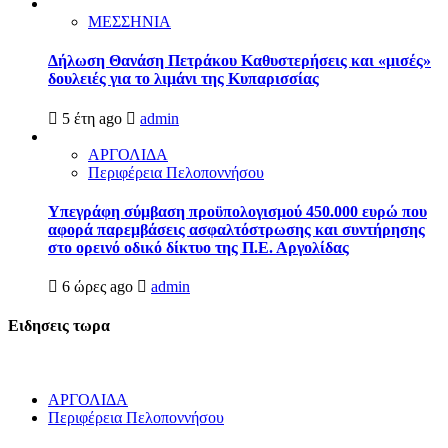
ΜΕΣΣΗΝΙΑ
Δήλωση Θανάση Πετράκου Καθυστερήσεις και «μισές»
δουλειές για το λιμάνι της Κυπαρισσίας
5 έτη ago
admin
ΑΡΓΟΛΙΔΑ
Περιφέρεια Πελοποννήσου
Υπεγράφη σύμβαση προϋπολογισμού 450.000 ευρώ που
αφορά παρεμβάσεις ασφαλτόστρωσης και συντήρησης
στο ορεινό οδικό δίκτυο της Π.Ε. Αργολίδας
6 ώρες ago
admin
Ειδησεις τωρα
ΑΡΓΟΛΙΔΑ
Περιφέρεια Πελοποννήσου