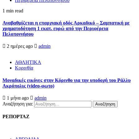
Περιφέρεια Πελοποννήσου
1 min read
Αναβαθμίζεται η επαρχιακή οδός Αρκαδικό – Σαμπατική με
χρηματοδότηση 1 εκατ. ευρώ από την Περιφέρεια
Πελοποννήσου
2 ημέρες ago
admin
ΑΘΛΗΤΙΚΑ
Κορινθία
Μοναδικές εικόνες στην Κόρινθο για την υποδοχή του Ράλλυ
Ακρόπολις (video-φωτο)
1 μήνα ago
admin
Αναζήτηση για:
ΡΕΠΟΡΤΑΖ