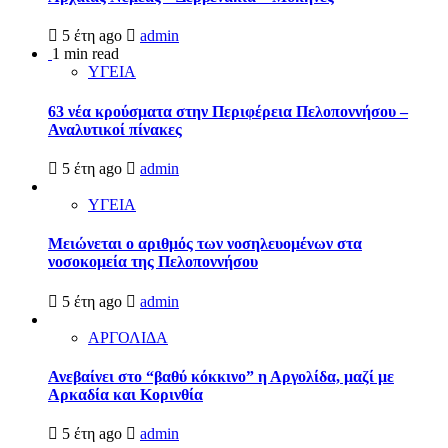
5 έτη ago
admin
1 min read
ΥΓΕΙΑ
63 νέα κρούσματα στην Περιφέρεια Πελοποννήσου –
Αναλυτικοί πίνακες
5 έτη ago
admin
ΥΓΕΙΑ
Μειώνεται ο αριθμός των νοσηλευομένων στα
νοσοκομεία της Πελοποννήσου
5 έτη ago
admin
ΑΡΓΟΛΙΔΑ
Ανεβαίνει στο “βαθύ κόκκινο” η Αργολίδα, μαζί με
Αρκαδία και Κορινθία
5 έτη ago
admin