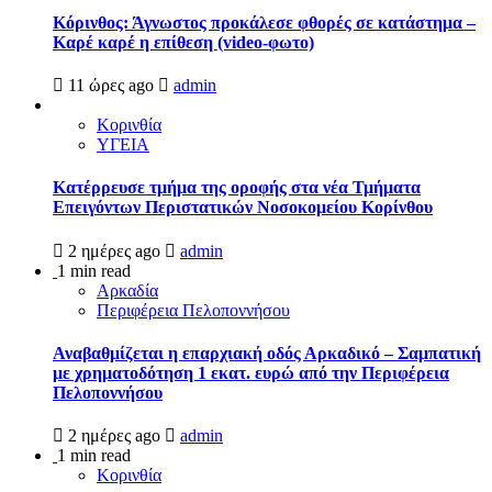
Κόρινθος: Άγνωστος προκάλεσε φθορές σε κατάστημα –
Καρέ καρέ η επίθεση (video-φωτο)
11 ώρες ago
admin
Κορινθία
ΥΓΕΙΑ
Kατέρρευσε τμήμα της οροφής στα νέα Τμήματα
Επειγόντων Περιστατικών Νοσοκομείου Κορίνθου
2 ημέρες ago
admin
1 min read
Αρκαδία
Περιφέρεια Πελοποννήσου
Αναβαθμίζεται η επαρχιακή οδός Αρκαδικό – Σαμπατική
με χρηματοδότηση 1 εκατ. ευρώ από την Περιφέρεια
Πελοποννήσου
2 ημέρες ago
admin
1 min read
Κορινθία