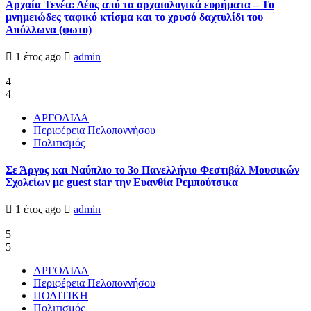
Αρχαία Τενέα: Δέος από τα αρχαιολογικά ευρήματα – Το
μνημειώδες ταφικό κτίσμα και το χρυσό δαχτυλίδι του
Απόλλωνα (φωτο)
1 έτος ago
admin
4
4
ΑΡΓΟΛΙΔΑ
Περιφέρεια Πελοποννήσου
Πολιτισμός
Σε Άργος και Ναύπλιο το 3ο Πανελλήνιο Φεστιβάλ Μουσικών
Σχολείων με guest star την Ευανθία Ρεμπούτσικα
1 έτος ago
admin
5
5
ΑΡΓΟΛΙΔΑ
Περιφέρεια Πελοποννήσου
ΠΟΛΙΤΙΚΗ
Πολιτισμός