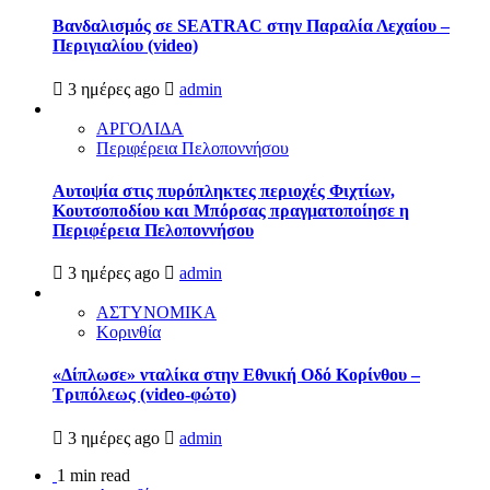
Βανδαλισμός σε SEATRAC στην Παραλία Λεχαίου –
Περιγιαλίου (video)
3 ημέρες ago
admin
ΑΡΓΟΛΙΔΑ
Περιφέρεια Πελοποννήσου
Αυτοψία στις πυρόπληκτες περιοχές Φιχτίων,
Κουτσοποδίου και Μπόρσας πραγματοποίησε η
Περιφέρεια Πελοποννήσου
3 ημέρες ago
admin
ΑΣΤΥΝΟΜΙΚΑ
Κορινθία
«Δίπλωσε» νταλίκα στην Εθνική Oδό Κορίνθου –
Τριπόλεως (video-φώτο)
3 ημέρες ago
admin
1 min read