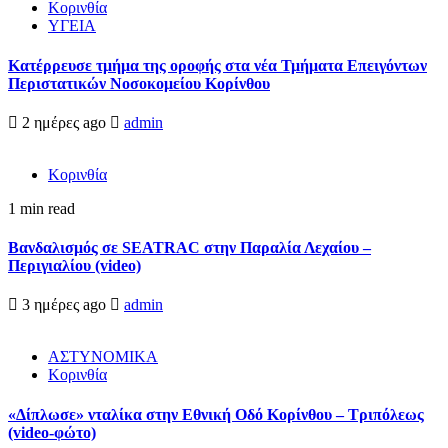
Κορινθία
ΥΓΕΙΑ
Kατέρρευσε τμήμα της οροφής στα νέα Τμήματα Επειγόντων
Περιστατικών Νοσοκομείου Κορίνθου
2 ημέρες ago
admin
Κορινθία
1 min read
Βανδαλισμός σε SEATRAC στην Παραλία Λεχαίου –
Περιγιαλίου (video)
3 ημέρες ago
admin
ΑΣΤΥΝΟΜΙΚΑ
Κορινθία
«Δίπλωσε» νταλίκα στην Εθνική Oδό Κορίνθου – Τριπόλεως
(video-φώτο)