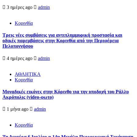
3 ημέρες ago
admin
Κορινθία
Τρεις νέες συμβάσεις για αντιπλημμυρική προστασία και
οδικές παρεμβάσεις στην Κορινθία από την Περιφέρεια
Πελοποννήσου
4 ημέρες ago
admin
ΑΘΛΗΤΙΚΑ
Κορινθία
Μοναδικές εικόνες στην Κόρινθο για την υποδοχή του Ράλλυ
Ακρόπολις (video-φωτο)
1 μήνα ago
admin
Κορινθία
Τη Δευτέρα 6 Ιουλίου η 14η Μεγάλη Περιφερειακή Συνάντηση