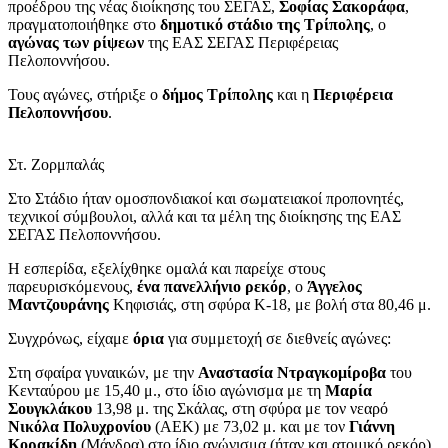
προέδρου της νέας διοίκησης του ΣΕΓΑΣ,
Σοφίας Σακοράφα
,
πραγματοποιήθηκε στο
δημοτικό στάδιο της Τρίπολης
, ο
αγώνας των ρίψεων
της ΕΑΣ ΣΕΓΑΣ Περιφέρειας
Πελοποννήσου.
Τους αγώνες, στήριξε ο
δήμος Τρίπολης
και η
Περιφέρεια
Πελοποννήσου
.
Στ. Ζορμπαλάς
Στο Στάδιο ήταν ομοσπονδιακοί και σωματειακοί προπονητές,
τεχνικοί σύμβουλοι, αλλά και τα μέλη της διοίκησης της ΕΑΣ
ΣΕΓΑΣ Πελοποννήσου.
Η εσπερίδα, εξελίχθηκε ομαλά και παρείχε στους
παρευρισκόμενους,
ένα πανελλήνιο ρεκόρ
, ο
Άγγελος
Μαντζουράνης
Κηφισιάς, στη σφύρα Κ-18, με βολή στα 80,46 μ.
Συγχρόνως, είχαμε
όρια
για συμμετοχή σε διεθνείς αγώνες:
Στη σφαίρα γυναικών, με την
Αναστασία Ντραγκομίροβα
του
Κενταύρου με 15,40 μ., στο ίδιο αγώνισμα με τη
Μαρία
Σουγκλάκου
13,98 μ. της Σκάλας, στη σφύρα με τον νεαρό
Νικόλα Πολυχρονίου
(ΑΕΚ) με 73,02 μ. και με τον
Γιάννη
Κορακίδη
(Μάνδρα) στο ίδιο αγώνισμα (ήταν και ατομικό ρεκόρ).