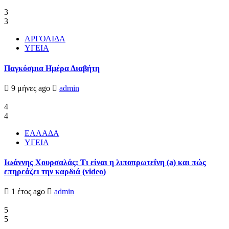
3
3
ΑΡΓΟΛΙΔΑ
ΥΓΕΙΑ
Παγκόσμια Ημέρα Διαβήτη
9 μήνες ago
admin
4
4
ΕΛΛΑΔΑ
ΥΓΕΙΑ
Ιωάννης Χουρσαλάς: Τι είναι η λιποπρωτεΐνη (a) και πώς
επηρεάζει την καρδιά (video)
1 έτος ago
admin
5
5