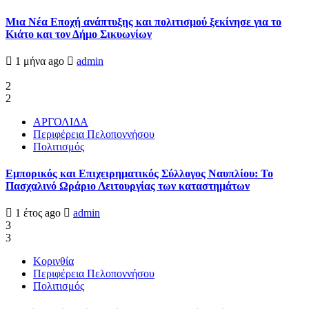
Μια Νέα Εποχή ανάπτυξης και πολιτισμού ξεκίνησε για το
Κιάτο και τον Δήμο Σικυωνίων
1 μήνα ago
admin
2
2
ΑΡΓΟΛΙΔΑ
Περιφέρεια Πελοποννήσου
Πολιτισμός
Εμπορικός και Επιχειρηματικός Σύλλογος Ναυπλίου: Το
Πασχαλινό Ωράριο Λειτουργίας των καταστημάτων
1 έτος ago
admin
3
3
Κορινθία
Περιφέρεια Πελοποννήσου
Πολιτισμός