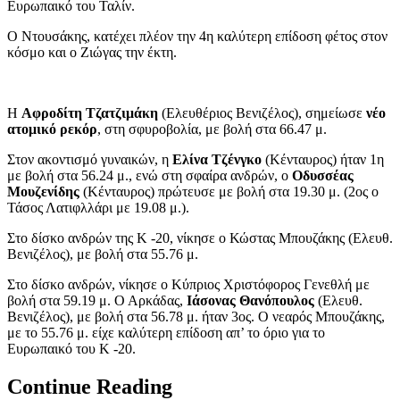
Ευρωπαικό του Ταλίν.
Ο Ντουσάκης, κατέχει πλέον την 4η καλύτερη επίδοση φέτος στον
κόσμο και ο Ζιώγας την έκτη.
Η
Αφροδίτη Τζατζιμάκη
(Ελευθέριος Βενιζέλος), σημείωσε
νέο
ατομικό ρεκόρ
, στη σφυροβολία, με βολή στα 66.47 μ.
Στον ακοντισμό γυναικών, η
Ελίνα Τζένγκο
(Κένταυρος) ήταν 1η
με βολή στα 56.24 μ., ενώ στη σφαίρα ανδρών, ο
Οδυσσέας
Μουζενίδης
(Κένταυρος) πρώτευσε με βολή στα 19.30 μ. (2ος ο
Τάσος Λατιφλλάρι με 19.08 μ.).
Στο δίσκο ανδρών της Κ -20, νίκησε ο Κώστας Μπουζάκης (Ελευθ.
Βενιζέλος), με βολή στα 55.76 μ.
Στο δίσκο ανδρών, νίκησε ο Κύπριος Χριστόφορος Γενεθλή με
βολή στα 59.19 μ. Ο Αρκάδας,
Ιάσονας Θανόπουλος
(Ελευθ.
Βενιζέλος), με βολή στα 56.78 μ. ήταν 3ος. Ο νεαρός Μπουζάκης,
με το 55.76 μ. είχε καλύτερη επίδοση απ’ το όριο για το
Ευρωπαικό του Κ -20.
Continue Reading