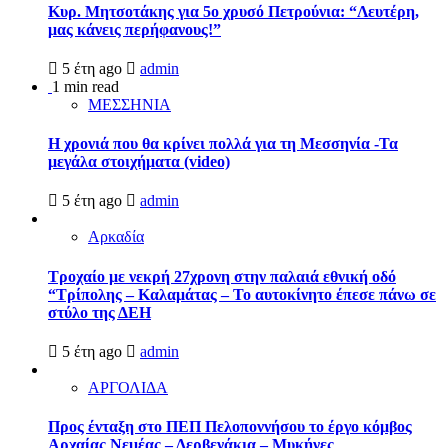
Κυρ. Μητσοτάκης για 5ο χρυσό Πετρούνια: “Λευτέρη,
μας κάνεις περήφανους!”
5 έτη ago
admin
1 min read
ΜΕΣΣΗΝΙΑ
Η χρονιά που θα κρίνει πολλά για τη Μεσσηνία -Τα
μεγάλα στοιχήματα (video)
5 έτη ago
admin
Αρκαδία
Τροχαίο με νεκρή 27χρονη στην παλαιά εθνική οδό
“Τρίπολης – Καλαμάτας – Το αυτοκίνητο έπεσε πάνω σε
στύλο της ΔΕΗ
5 έτη ago
admin
ΑΡΓΟΛΙΔΑ
Προς ένταξη στο ΠΕΠ Πελοποννήσου το έργο κόμβος
Αρχαίας Νεμέας – Δερβενάκια – Μυκήνες