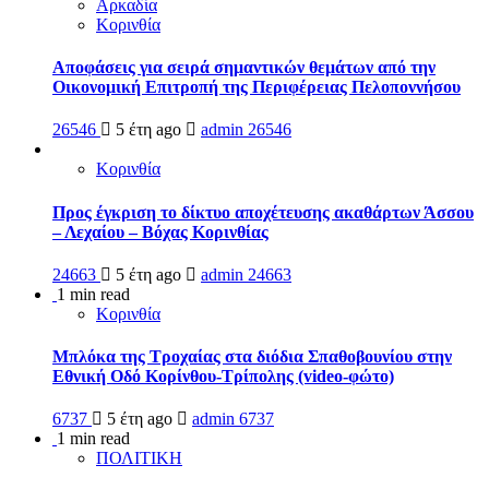
Αρκαδία
Κορινθία
Αποφάσεις για σειρά σημαντικών θεμάτων από την
Οικονομική Επιτροπή της Περιφέρειας Πελοποννήσου
26546
5 έτη ago
admin
26546
Κορινθία
Προς έγκριση το δίκτυο αποχέτευσης ακαθάρτων Άσσου
– Λεχαίου – Βόχας Κορινθίας
24663
5 έτη ago
admin
24663
1 min read
Κορινθία
Μπλόκα της Τροχαίας στα διόδια Σπαθοβουνίου στην
Εθνική Οδό Κορίνθου-Τρίπολης (video-φώτο)
6737
5 έτη ago
admin
6737
1 min read
ΠΟΛΙΤΙΚΗ