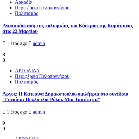
Αρκαδία
Περιφέρεια Πελοποννήσου
Πολιτισμός
Αναπαράσταση της πολιορκίας του Κάστρου της Καρύταινας
στις 22 Μαρτίου
1 έτος ago
admin
8
8
ΑΡΓΟΛΙΔΑ
Περιφέρεια Πελοποννήσου
Πολιτισμός
Άργος: Η Κατερίνα Δημακοπούλου ομιλήτρια στο συνέδριο
“Γυναίκα: Πολλαπλοί Ρόλοι, Μια Ταυτότητα”
1 έτος ago
admin
9
9