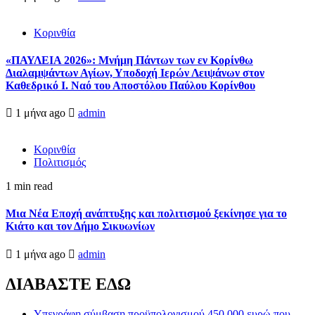
Κορινθία
«ΠΑΥΛΕΙΑ 2026»: Μνήμη Πάντων των εν Κορίνθω
Διαλαμψάντων Αγίων, Υποδοχή Ιερών Λειψάνων στον
Καθεδρικό Ι. Ναό του Αποστόλου Παύλου Κορίνθου
1 μήνα ago
admin
Κορινθία
Πολιτισμός
1 min read
Μια Νέα Εποχή ανάπτυξης και πολιτισμού ξεκίνησε για το
Κιάτο και τον Δήμο Σικυωνίων
1 μήνα ago
admin
ΔΙΑΒΑΣΤΕ ΕΔΩ
Υπεγράφη σύμβαση προϋπολογισμού 450.000 ευρώ που