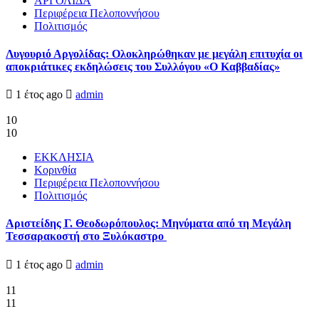
ΑΡΓΟΛΙΔΑ
Περιφέρεια Πελοποννήσου
Πολιτισμός
Λυγουριό Αργολίδας: Ολοκληρώθηκαν με μεγάλη επιτυχία οι
αποκριάτικες εκδηλώσεις του Συλλόγου «Ο Καββαδίας»
1 έτος ago
admin
10
10
ΕΚΚΛΗΣΙΑ
Κορινθία
Περιφέρεια Πελοποννήσου
Πολιτισμός
Αριστείδης Γ. Θεοδωρόπουλος: Μηνύματα από τη Μεγάλη
Τεσσαρακοστή στο Ξυλόκαστρο
1 έτος ago
admin
11
11