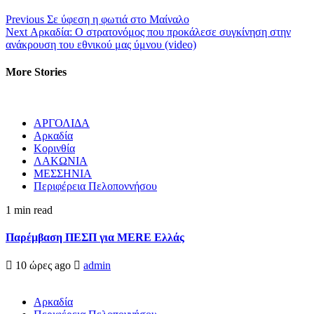
Previous
Σε ύφεση η φωτιά στο Μαίναλο
Next
Αρκαδία: Ο στρατονόμος που προκάλεσε συγκίνηση στην
ανάκρουση του εθνικού μας ύμνου (video)
More Stories
ΑΡΓΟΛΙΔΑ
Αρκαδία
Κορινθία
ΛΑΚΩΝΙΑ
ΜΕΣΣΗΝΙΑ
Περιφέρεια Πελοποννήσου
1 min read
Παρέμβαση ΠΕΣΠ για MERE Ελλάς
10 ώρες ago
admin
Αρκαδία