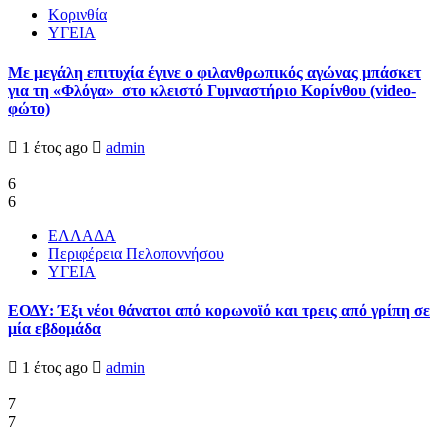
Κορινθία
ΥΓΕΙΑ
Με μεγάλη επιτυχία έγινε ο φιλανθρωπικός αγώνας μπάσκετ
για τη «Φλόγα» στο κλειστό Γυμναστήριο Κορίνθου (video-
φώτο)
1 έτος ago
admin
6
6
ΕΛΛΑΔΑ
Περιφέρεια Πελοποννήσου
ΥΓΕΙΑ
ΕΟΔΥ: Έξι νέοι θάνατοι από κορωνοϊό και τρεις από γρίπη σε
μία εβδομάδα
1 έτος ago
admin
7
7