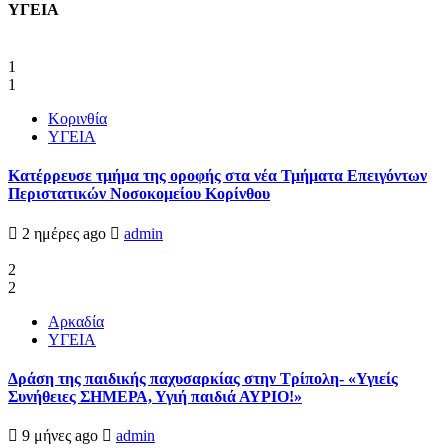
ΥΓΕΙΑ
1
1
Κορινθία
ΥΓΕΙΑ
Kατέρρευσε τμήμα της οροφής στα νέα Τμήματα Επειγόντων
Περιστατικών Νοσοκομείου Κορίνθου
2 ημέρες ago
admin
2
2
Αρκαδία
ΥΓΕΙΑ
Δράση της παιδικής παχυσαρκίας στην Τρίπολη- «Υγιείς
Συνήθειες ΣΗΜΕΡΑ, Υγιή παιδιά ΑΥΡΙΟ!»
9 μήνες ago
admin