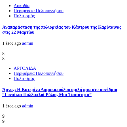
Αρκαδία
Περιφέρεια Πελοποννήσου
Πολιτισμός
Αναπαράσταση της πολιορκίας του Κάστρου της Καρύταινας
στις 22 Μαρτίου
1 έτος ago
admin
8
8
ΑΡΓΟΛΙΔΑ
Περιφέρεια Πελοποννήσου
Πολιτισμός
Άργος: Η Κατερίνα Δημακοπούλου ομιλήτρια στο συνέδριο
“Γυναίκα: Πολλαπλοί Ρόλοι, Μια Ταυτότητα”
1 έτος ago
admin
9
9