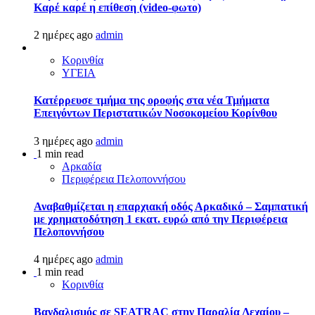
Καρέ καρέ η επίθεση (video-φωτο)
2 ημέρες ago
admin
Κορινθία
ΥΓΕΙΑ
Kατέρρευσε τμήμα της οροφής στα νέα Τμήματα
Επειγόντων Περιστατικών Νοσοκομείου Κορίνθου
3 ημέρες ago
admin
1 min read
Αρκαδία
Περιφέρεια Πελοποννήσου
Αναβαθμίζεται η επαρχιακή οδός Αρκαδικό – Σαμπατική
με χρηματοδότηση 1 εκατ. ευρώ από την Περιφέρεια
Πελοποννήσου
4 ημέρες ago
admin
1 min read
Κορινθία
Βανδαλισμός σε SEATRAC στην Παραλία Λεχαίου –