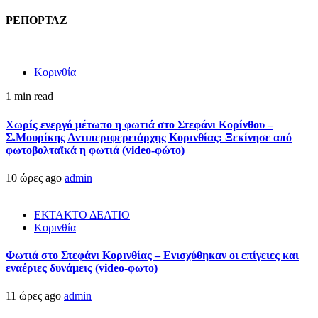
ΡΕΠΟΡΤΑΖ
Κορινθία
1 min read
Χωρίς ενεργό μέτωπο η φωτιά στο Στεφάνι Κορίνθου –
Σ.Μουρίκης Αντιπεριφερειάρχης Κορινθίας: Ξεκίνησε από
φωτοβολταϊκά η φωτιά (video-φώτο)
10 ώρες ago
admin
ΕΚΤΑΚΤΟ ΔΕΛΤΙΟ
Κορινθία
Φωτιά στο Στεφάνι Κορινθίας – Ενισχύθηκαν οι επίγειες και
εναέριες δυνάμεις (video-φωτο)
11 ώρες ago
admin