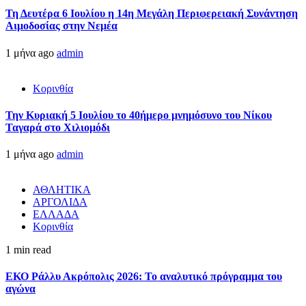
Τη Δευτέρα 6 Ιουλίου η 14η Μεγάλη Περιφερειακή Συνάντηση
Αιμοδοσίας στην Νεμέα
1 μήνα ago
admin
Κορινθία
Την Κυριακή 5 Ιουλίου το 40ήμερο μνημόσυνο του Νίκου
Ταγαρά στο Χιλιομόδι
1 μήνα ago
admin
ΑΘΛΗΤΙΚΑ
ΑΡΓΟΛΙΔΑ
ΕΛΛΑΔΑ
Κορινθία
1 min read
ΕΚΟ Ράλλυ Ακρόπολις 2026: Το αναλυτικό πρόγραμμα του
αγώνα