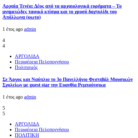
Αρχαία Τενέα: Δέος από τα αρχαιολογικά ευρήματα – Το
μνημειώδες ταφικό κτίσμα και το χρυσό δαχτυλίδι του
Απόλλωνα (φωτο)
1 έτος ago
admin
4
4
ΑΡΓΟΛΙΔΑ
Περιφέρεια Πελοποννήσου
Πολιτισμός
Σε Άργος και Ναύπλιο το 3ο Πανελλήνιο Φεστιβάλ Μουσικών
Σχολείων με guest star την Ευανθία Ρεμπούτσικα
1 έτος ago
admin
5
5
ΑΡΓΟΛΙΔΑ
Περιφέρεια Πελοποννήσου
ΠΟΛΙΤΙΚΗ