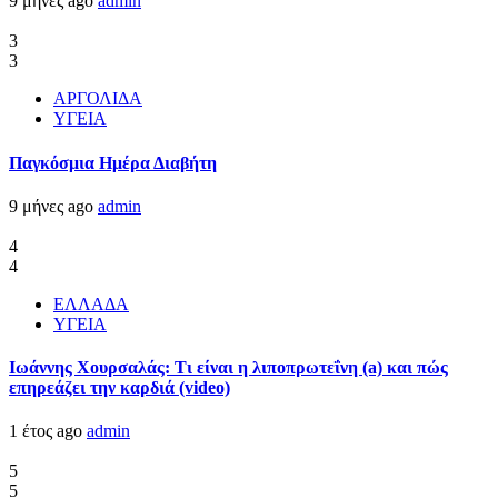
9 μήνες ago
admin
3
3
ΑΡΓΟΛΙΔΑ
ΥΓΕΙΑ
Παγκόσμια Ημέρα Διαβήτη
9 μήνες ago
admin
4
4
ΕΛΛΑΔΑ
ΥΓΕΙΑ
Ιωάννης Χουρσαλάς: Τι είναι η λιποπρωτεΐνη (a) και πώς
επηρεάζει την καρδιά (video)
1 έτος ago
admin
5
5