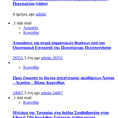
Περιγιαλίου (video)
4 ημέρες ago
admin
1 min read
Αρκαδία
Κορινθία
Αποφάσεις για σειρά σημαντικών θεμάτων από την
Οικονομική Επιτροπή της Περιφέρειας Πελοποννήσου
26551
5 έτη ago
admin
26551
Κορινθία
Προς έγκριση το δίκτυο αποχέτευσης ακαθάρτων Άσσου
– Λεχαίου – Βόχας Κορινθίας
24667
5 έτη ago
admin
24667
1 min read
Κορινθία
Μπλόκα της Τροχαίας στα διόδια Σπαθοβουνίου στην
Εθνική Οδό Κορίνθου-Τρίπολης (video-φώτο)