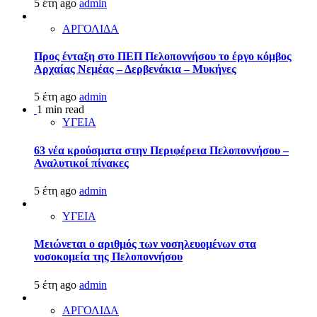
5 έτη ago
admin
ΑΡΓΟΛΙΔΑ
Προς ένταξη στο ΠΕΠ Πελοποννήσου το έργο κόμβος
Αρχαίας Νεμέας – Δερβενάκια – Μυκήνες
5 έτη ago
admin
1 min read
ΥΓΕΙΑ
63 νέα κρούσματα στην Περιφέρεια Πελοποννήσου –
Αναλυτικοί πίνακες
5 έτη ago
admin
ΥΓΕΙΑ
Μειώνεται ο αριθμός των νοσηλευομένων στα
νοσοκομεία της Πελοποννήσου
5 έτη ago
admin
ΑΡΓΟΛΙΔΑ