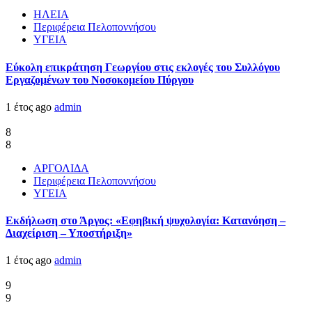
ΗΛΕΙΑ
Περιφέρεια Πελοποννήσου
ΥΓΕΙΑ
Εύκολη επικράτηση Γεωργίου στις εκλογές του Συλλόγου
Εργαζομένων του Νοσοκομείου Πύργου
1 έτος ago
admin
8
8
ΑΡΓΟΛΙΔΑ
Περιφέρεια Πελοποννήσου
ΥΓΕΙΑ
Εκδήλωση στο Άργος: «Εφηβική ψυχολογία: Κατανόηση –
Διαχείριση – Υποστήριξη»
1 έτος ago
admin
9
9