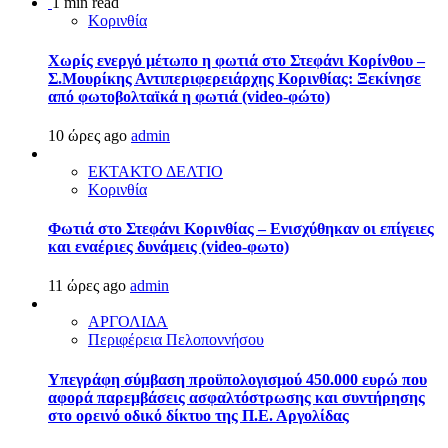
1 min read
Κορινθία
Χωρίς ενεργό μέτωπο η φωτιά στο Στεφάνι Κορίνθου –
Σ.Μουρίκης Αντιπεριφερειάρχης Κορινθίας: Ξεκίνησε
από φωτοβολταϊκά η φωτιά (video-φώτο)
10 ώρες ago
admin
ΕΚΤΑΚΤΟ ΔΕΛΤΙΟ
Κορινθία
Φωτιά στο Στεφάνι Κορινθίας – Ενισχύθηκαν οι επίγειες
και εναέριες δυνάμεις (video-φωτο)
11 ώρες ago
admin
ΑΡΓΟΛΙΔΑ
Περιφέρεια Πελοποννήσου
Υπεγράφη σύμβαση προϋπολογισμού 450.000 ευρώ που
αφορά παρεμβάσεις ασφαλτόστρωσης και συντήρησης
στο ορεινό οδικό δίκτυο της Π.Ε. Αργολίδας