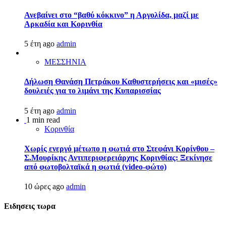
Ανεβαίνει στο “βαθύ κόκκινο” η Αργολίδα, μαζί με
Αρκαδία και Κορινθία
5 έτη ago
admin
ΜΕΣΣΗΝΙΑ
Δήλωση Θανάση Πετράκου Καθυστερήσεις και «μισές»
δουλειές για το λιμάνι της Κυπαρισσίας
5 έτη ago
admin
1 min read
Κορινθία
Χωρίς ενεργό μέτωπο η φωτιά στο Στεφάνι Κορίνθου –
Σ.Μουρίκης Αντιπεριφερειάρχης Κορινθίας: Ξεκίνησε
από φωτοβολταϊκά η φωτιά (video-φώτο)
10 ώρες ago
admin
Ειδησεις τωρα