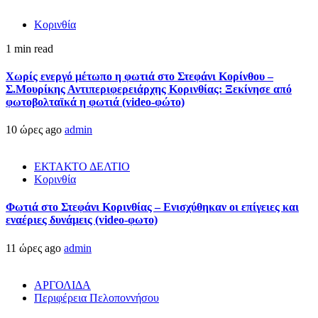
Κορινθία
1 min read
Χωρίς ενεργό μέτωπο η φωτιά στο Στεφάνι Κορίνθου –
Σ.Μουρίκης Αντιπεριφερειάρχης Κορινθίας: Ξεκίνησε από
φωτοβολταϊκά η φωτιά (video-φώτο)
10 ώρες ago
admin
ΕΚΤΑΚΤΟ ΔΕΛΤΙΟ
Κορινθία
Φωτιά στο Στεφάνι Κορινθίας – Ενισχύθηκαν οι επίγειες και
εναέριες δυνάμεις (video-φωτο)
11 ώρες ago
admin
ΑΡΓΟΛΙΔΑ
Περιφέρεια Πελοποννήσου