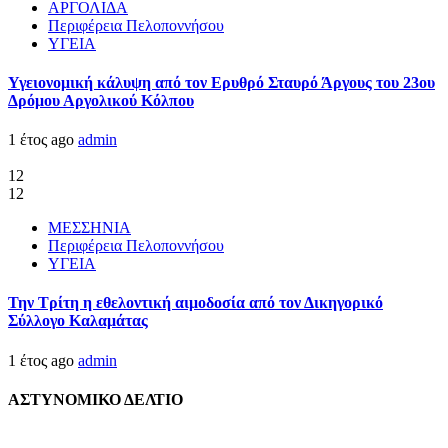
ΑΡΓΟΛΙΔΑ
Περιφέρεια Πελοποννήσου
ΥΓΕΙΑ
Υγειονομική κάλυψη από τον Ερυθρό Σταυρό Άργους του 23ου
Δρόμου Αργολικού Κόλπου
1 έτος ago
admin
12
12
ΜΕΣΣΗΝΙΑ
Περιφέρεια Πελοποννήσου
ΥΓΕΙΑ
Την Τρίτη η εθελοντική αιμοδοσία από τον Δικηγορικό
Σύλλογο Καλαμάτας
1 έτος ago
admin
ΑΣΤΥΝΟΜΙΚΟ ΔΕΛΤΙΟ