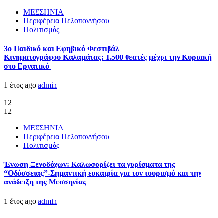
ΜΕΣΣΗΝΙΑ
Περιφέρεια Πελοποννήσου
Πολιτισμός
3ο Παιδικό και Εφηβικό Φεστιβάλ
Κινηματογράφου Καλαμάτας: 1.500 θεατές μέχρι την Κυριακή
στο Εργατικό
1 έτος ago
admin
12
12
ΜΕΣΣΗΝΙΑ
Περιφέρεια Πελοποννήσου
Πολιτισμός
Ένωση Ξενοδόχων: Καλωσορίζει τα γυρίσματα της
“Οδύσσειας”-Σημαντική ευκαιρία για τον τουρισμό και την
ανάδειξη της Μεσσηνίας
1 έτος ago
admin