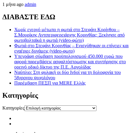
1 μήνα ago
admin
ΔΙΑΒΑΣΤΕ ΕΔΩ
Χωρίς ενεργό μέτωπο η φωτιά στο Στεφάνι Κορίνθου –
Σ.Μουρίκης Αντιπεριφερειάρχης Κορινθίας: Ξεκίνησε από
φωτοβολταϊκά η φωτιά (video-φώτο)
Φωτιά στο Στεφάνι Κορινθίας – Ενισχύθηκαν οι επίγειες και
εναέριες δυνάμεις (video-φωτο)
Υπεγράφη σύμβαση προϋπολογισμού 450.000 ευρώ που
αφορά παρεμβάσεις ασφαλτόστρωσης και συντήρησης στο
ορεινό οδικό δίκτυο της Π.Ε. Αργολίδας
Ναύπλιο: Στη φυλακή οι δύο Ινδοί για τη δολοφονία του
58χρονου ψυχολόγου
Παρέμβαση ΠΕΣΠ για MERE Ελλάς
Kατηγορίες
Kατηγορίες