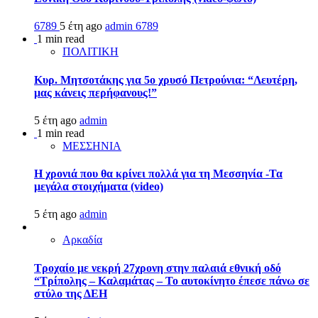
6789
5 έτη ago
admin
6789
1 min read
ΠΟΛΙΤΙΚΗ
Κυρ. Μητσοτάκης για 5ο χρυσό Πετρούνια: “Λευτέρη,
μας κάνεις περήφανους!”
5 έτη ago
admin
1 min read
ΜΕΣΣΗΝΙΑ
Η χρονιά που θα κρίνει πολλά για τη Μεσσηνία -Τα
μεγάλα στοιχήματα (video)
5 έτη ago
admin
Αρκαδία
Τροχαίο με νεκρή 27χρονη στην παλαιά εθνική οδό
“Τρίπολης – Καλαμάτας – Το αυτοκίνητο έπεσε πάνω σε
στύλο της ΔΕΗ