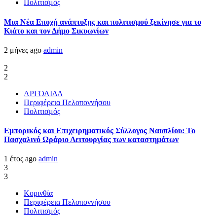
Πολιτισμός
Μια Νέα Εποχή ανάπτυξης και πολιτισμού ξεκίνησε για το
Κιάτο και τον Δήμο Σικυωνίων
2 μήνες ago
admin
2
2
ΑΡΓΟΛΙΔΑ
Περιφέρεια Πελοποννήσου
Πολιτισμός
Εμπορικός και Επιχειρηματικός Σύλλογος Ναυπλίου: Το
Πασχαλινό Ωράριο Λειτουργίας των καταστημάτων
1 έτος ago
admin
3
3
Κορινθία
Περιφέρεια Πελοποννήσου
Πολιτισμός