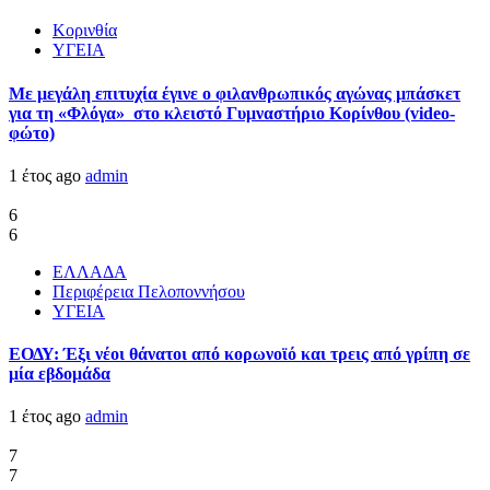
Κορινθία
ΥΓΕΙΑ
Με μεγάλη επιτυχία έγινε ο φιλανθρωπικός αγώνας μπάσκετ
για τη «Φλόγα» στο κλειστό Γυμναστήριο Κορίνθου (video-
φώτο)
1 έτος ago
admin
6
6
ΕΛΛΑΔΑ
Περιφέρεια Πελοποννήσου
ΥΓΕΙΑ
ΕΟΔΥ: Έξι νέοι θάνατοι από κορωνοϊό και τρεις από γρίπη σε
μία εβδομάδα
1 έτος ago
admin
7
7