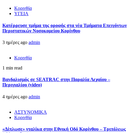
Κορινθία
ΥΓΕΙΑ
Kατέρρευσε τμήμα της οροφής στα νέα Τμήματα Επειγόντων
Περιστατικών Νοσοκομείου Κορίνθου
3 ημέρες ago
admin
Κορινθία
1 min read
Βανδαλισμός σε SEATRAC στην Παραλία Λεχαίου –
Περιγιαλίου (video)
4 ημέρες ago
admin
ΑΣΤΥΝΟΜΙΚΑ
Κορινθία
«Δίπλωσε» νταλίκα στην Εθνική Oδό Κορίνθου – Τριπόλεως