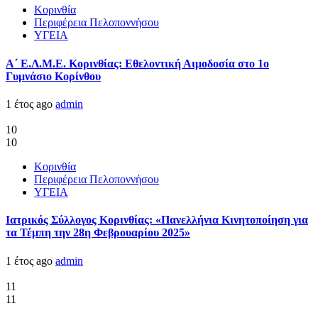
Κορινθία
Περιφέρεια Πελοποννήσου
ΥΓΕΙΑ
Α΄ Ε.Λ.Μ.Ε. Κορινθίας: Εθελοντική Αιμοδοσία στο 1ο
Γυμνάσιο Κορίνθου
1 έτος ago
admin
10
10
Κορινθία
Περιφέρεια Πελοποννήσου
ΥΓΕΙΑ
Ιατρικός Σύλλογος Κορινθίας: «Πανελλήνια Κινητοποίηση για
τα Τέμπη την 28η Φεβρουαρίου 2025»
1 έτος ago
admin
11
11