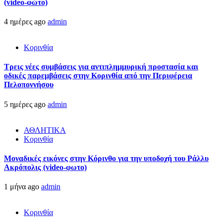
(video-φώτο)
4 ημέρες ago
admin
Κορινθία
Τρεις νέες συμβάσεις για αντιπλημμυρική προστασία και
οδικές παρεμβάσεις στην Κορινθία από την Περιφέρεια
Πελοποννήσου
5 ημέρες ago
admin
ΑΘΛΗΤΙΚΑ
Κορινθία
Μοναδικές εικόνες στην Κόρινθο για την υποδοχή του Ράλλυ
Ακρόπολις (video-φωτο)
1 μήνα ago
admin
Κορινθία