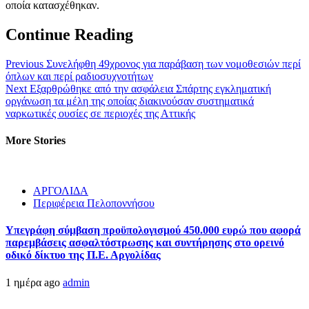
οποία κατασχέθηκαν.
Continue Reading
Previous
Συνελήφθη 49χρονος για παράβαση των νομοθεσιών περί
όπλων και περί ραδιοσυχνοτήτων
Next
Εξαρθρώθηκε από την ασφάλεια Σπάρτης εγκληματική
οργάνωση τα μέλη της οποίας διακινούσαν συστηματικά
ναρκωτικές ουσίες σε περιοχές της Αττικής
More Stories
ΑΡΓΟΛΙΔΑ
Περιφέρεια Πελοποννήσου
Υπεγράφη σύμβαση προϋπολογισμού 450.000 ευρώ που αφορά
παρεμβάσεις ασφαλτόστρωσης και συντήρησης στο ορεινό
οδικό δίκτυο της Π.Ε. Αργολίδας
1 ημέρα ago
admin