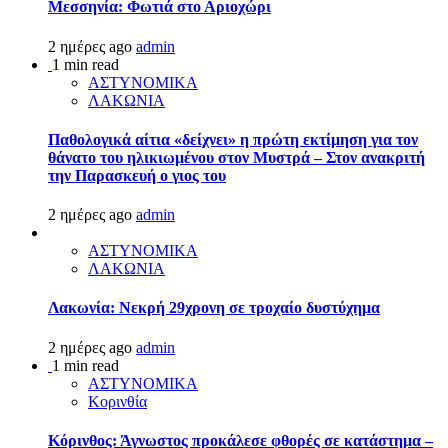
Μεσσηνία: Φωτιά στο Αριοχώρι
2 ημέρες ago
admin
1 min read
ΑΣΤΥΝΟΜΙΚΑ
ΛΑΚΩΝΙΑ
Παθολογικά αίτια «δείχνει» η πρώτη εκτίμηση για τον
θάνατο του ηλικιωμένου στον Μυστρά – Στον ανακριτή
την Παρασκευή ο γιος του
2 ημέρες ago
admin
ΑΣΤΥΝΟΜΙΚΑ
ΛΑΚΩΝΙΑ
Λακωνία: Νεκρή 29χρονη σε τροχαίο δυστύχημα
2 ημέρες ago
admin
1 min read
ΑΣΤΥΝΟΜΙΚΑ
Κορινθία
Κόρινθος: Άγνωστος προκάλεσε φθορές σε κατάστημα –