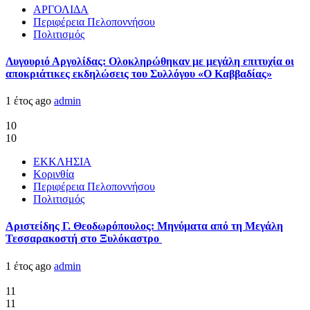
ΑΡΓΟΛΙΔΑ
Περιφέρεια Πελοποννήσου
Πολιτισμός
Λυγουριό Αργολίδας: Ολοκληρώθηκαν με μεγάλη επιτυχία οι
αποκριάτικες εκδηλώσεις του Συλλόγου «Ο Καββαδίας»
1 έτος ago
admin
10
10
ΕΚΚΛΗΣΙΑ
Κορινθία
Περιφέρεια Πελοποννήσου
Πολιτισμός
Αριστείδης Γ. Θεοδωρόπουλος: Μηνύματα από τη Μεγάλη
Τεσσαρακοστή στο Ξυλόκαστρο
1 έτος ago
admin
11
11