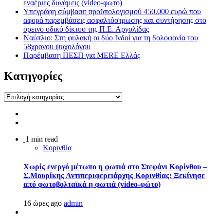
εναέριες δυνάμεις (video-φωτο)
Υπεγράφη σύμβαση προϋπολογισμού 450.000 ευρώ που
αφορά παρεμβάσεις ασφαλτόστρωσης και συντήρησης στο
ορεινό οδικό δίκτυο της Π.Ε. Αργολίδας
Ναύπλιο: Στη φυλακή οι δύο Ινδοί για τη δολοφονία του
58χρονου ψυχολόγου
Παρέμβαση ΠΕΣΠ για MERE Ελλάς
Kατηγορίες
Kατηγορίες
1 min read
Κορινθία
Χωρίς ενεργό μέτωπο η φωτιά στο Στεφάνι Κορίνθου –
Σ.Μουρίκης Αντιπεριφερειάρχης Κορινθίας: Ξεκίνησε
από φωτοβολταϊκά η φωτιά (video-φώτο)
16 ώρες ago
admin