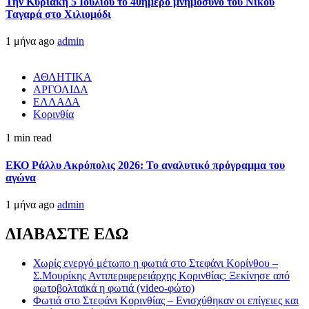
Την Κυριακή 5 Ιουλίου το 40ήμερο μνημόσυνο του Νίκου
Ταγαρά στο Χιλιομόδι
1 μήνα ago
admin
ΑΘΛΗΤΙΚΑ
ΑΡΓΟΛΙΔΑ
ΕΛΛΑΔΑ
Κορινθία
1 min read
ΕΚΟ Ράλλυ Ακρόπολις 2026: Το αναλυτικό πρόγραμμα του
αγώνα
1 μήνα ago
admin
ΔΙΑΒΑΣΤΕ ΕΔΩ
Χωρίς ενεργό μέτωπο η φωτιά στο Στεφάνι Κορίνθου –
Σ.Μουρίκης Αντιπεριφερειάρχης Κορινθίας: Ξεκίνησε από
φωτοβολταϊκά η φωτιά (video-φώτο)
Φωτιά στο Στεφάνι Κορινθίας – Ενισχύθηκαν οι επίγειες και