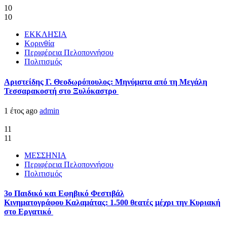
10
10
ΕΚΚΛΗΣΙΑ
Κορινθία
Περιφέρεια Πελοποννήσου
Πολιτισμός
Αριστείδης Γ. Θεοδωρόπουλος: Μηνύματα από τη Μεγάλη
Τεσσαρακοστή στο Ξυλόκαστρο
1 έτος ago
admin
11
11
ΜΕΣΣΗΝΙΑ
Περιφέρεια Πελοποννήσου
Πολιτισμός
3ο Παιδικό και Εφηβικό Φεστιβάλ
Κινηματογράφου Καλαμάτας: 1.500 θεατές μέχρι την Κυριακή
στο Εργατικό