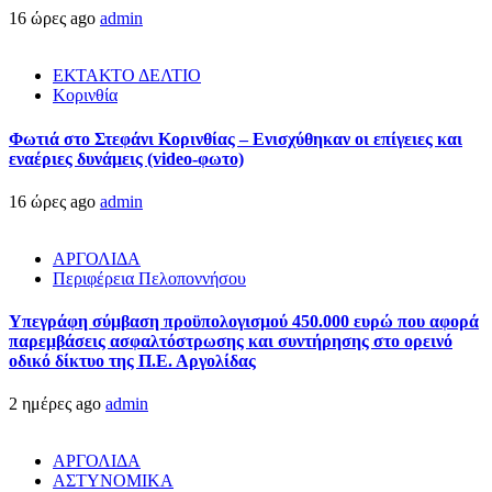
16 ώρες ago
admin
ΕΚΤΑΚΤΟ ΔΕΛΤΙΟ
Κορινθία
Φωτιά στο Στεφάνι Κορινθίας – Ενισχύθηκαν οι επίγειες και
εναέριες δυνάμεις (video-φωτο)
16 ώρες ago
admin
ΑΡΓΟΛΙΔΑ
Περιφέρεια Πελοποννήσου
Υπεγράφη σύμβαση προϋπολογισμού 450.000 ευρώ που αφορά
παρεμβάσεις ασφαλτόστρωσης και συντήρησης στο ορεινό
οδικό δίκτυο της Π.Ε. Αργολίδας
2 ημέρες ago
admin
ΑΡΓΟΛΙΔΑ
ΑΣΤΥΝΟΜΙΚΑ