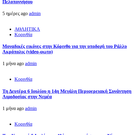
Πελοποννήσου
5 ημέρες ago
admin
ΑΘΛΗΤΙΚΑ
Κορινθία
Μοναδικές εικόνες στην Κόρινθο για την υποδοχή του Ράλλυ
Ακρόπολις (video-φωτο)
1 μήνα ago
admin
Κορινθία
Τη Δευτέρα 6 Ιουλίου η 14η Μεγάλη Περιφερειακή Συνάντηση
Αιμοδοσίας στην Νεμέα
1 μήνα ago
admin
Κορινθία