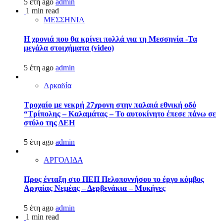
5 έτη ago
admin
1 min read
ΜΕΣΣΗΝΙΑ
Η χρονιά που θα κρίνει πολλά για τη Μεσσηνία -Τα
μεγάλα στοιχήματα (video)
5 έτη ago
admin
Αρκαδία
Τροχαίο με νεκρή 27χρονη στην παλαιά εθνική οδό
“Τρίπολης – Καλαμάτας – Το αυτοκίνητο έπεσε πάνω σε
στύλο της ΔΕΗ
5 έτη ago
admin
ΑΡΓΟΛΙΔΑ
Προς ένταξη στο ΠΕΠ Πελοποννήσου το έργο κόμβος
Αρχαίας Νεμέας – Δερβενάκια – Μυκήνες
5 έτη ago
admin
1 min read