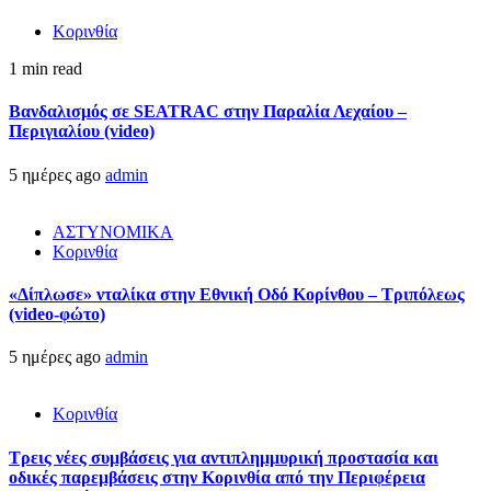
Κορινθία
1 min read
Βανδαλισμός σε SEATRAC στην Παραλία Λεχαίου –
Περιγιαλίου (video)
5 ημέρες ago
admin
ΑΣΤΥΝΟΜΙΚΑ
Κορινθία
«Δίπλωσε» νταλίκα στην Εθνική Oδό Κορίνθου – Τριπόλεως
(video-φώτο)
5 ημέρες ago
admin
Κορινθία
Τρεις νέες συμβάσεις για αντιπλημμυρική προστασία και
οδικές παρεμβάσεις στην Κορινθία από την Περιφέρεια