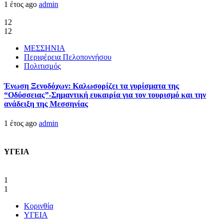
1 έτος ago
admin
12
12
ΜΕΣΣΗΝΙΑ
Περιφέρεια Πελοποννήσου
Πολιτισμός
Ένωση Ξενοδόχων: Καλωσορίζει τα γυρίσματα της
“Οδύσσειας”-Σημαντική ευκαιρία για τον τουρισμό και την
ανάδειξη της Μεσσηνίας
1 έτος ago
admin
ΥΓΕΙΑ
1
1
Κορινθία
ΥΓΕΙΑ