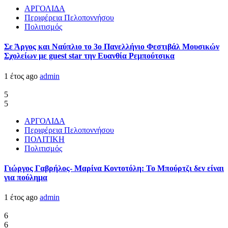
ΑΡΓΟΛΙΔΑ
Περιφέρεια Πελοποννήσου
Πολιτισμός
Σε Άργος και Ναύπλιο το 3ο Πανελλήνιο Φεστιβάλ Μουσικών
Σχολείων με guest star την Ευανθία Ρεμπούτσικα
1 έτος ago
admin
5
5
ΑΡΓΟΛΙΔΑ
Περιφέρεια Πελοποννήσου
ΠΟΛΙΤΙΚΗ
Πολιτισμός
Γιώργος Γαβρήλος- Μαρίνα Κοντοτόλη: Το Μπούρτζι δεν είναι
για πούλημα
1 έτος ago
admin
6
6