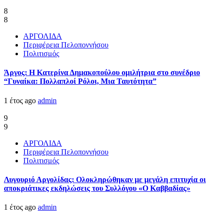
8
8
ΑΡΓΟΛΙΔΑ
Περιφέρεια Πελοποννήσου
Πολιτισμός
Άργος: Η Κατερίνα Δημακοπούλου ομιλήτρια στο συνέδριο
“Γυναίκα: Πολλαπλοί Ρόλοι, Μια Ταυτότητα”
1 έτος ago
admin
9
9
ΑΡΓΟΛΙΔΑ
Περιφέρεια Πελοποννήσου
Πολιτισμός
Λυγουριό Αργολίδας: Ολοκληρώθηκαν με μεγάλη επιτυχία οι
αποκριάτικες εκδηλώσεις του Συλλόγου «Ο Καββαδίας»
1 έτος ago
admin