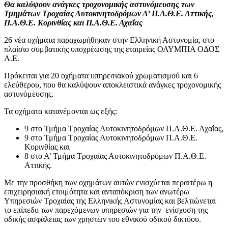
Θα καλύψουν ανάγκες τροχονομικής αστυνόμευσης των
Τμημάτων Τροχαίας Αυτοκινητοδρόμων Α’ Π.Α.Θ.Ε. Αττικής,
Π.Α.Θ.Ε. Κορινθίας και Π.Α.Θ.Ε. Αχαΐας
26 νέα οχήματα παραχωρήθηκαν στην Ελληνική Αστυνομία, στο
πλαίσιο συμβατικής υποχρέωσης της εταιρείας ΟΛΥΜΠΙΑ ΟΔΟΣ
Α.Ε.
Πρόκειται για 20 οχήματα υπηρεσιακού χρωματισμού και 6
ελεύθερου, που θα καλύψουν αποκλειστικά ανάγκες τροχονομικής
αστυνόμευσης.
Τα οχήματα κατανέμονται ως εξής:
9 στο Τμήμα Τροχαίας Αυτοκινητοδρόμων Π.Α.Θ.Ε. Αχαΐας,
9 στο Τμήμα Τροχαίας Αυτοκινητοδρόμων Π.Α.Θ.Ε.
Κορινθίας και
8 στο Α’ Τμήμα Τροχαίας Αυτοκινητοδρόμων Π.Α.Θ.Ε.
Αττικής.
Με την προσθήκη των οχημάτων αυτών ενισχύεται περαιτέρω η
επιχειρησιακή ετοιμότητα και ανταπόκριση των ανωτέρω
Υπηρεσιών Τροχαίας της Ελληνικής Αστυνομίας και βελτιώνεται
το επίπεδο των παρεχόμενων υπηρεσιών για την ενίσχυση της
οδικής ασφάλειας των χρηστών του εθνικού οδικού δικτύου.