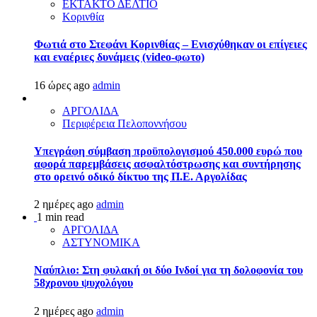
ΕΚΤΑΚΤΟ ΔΕΛΤΙΟ
Κορινθία
Φωτιά στο Στεφάνι Κορινθίας – Ενισχύθηκαν οι επίγειες
και εναέριες δυνάμεις (video-φωτο)
16 ώρες ago
admin
ΑΡΓΟΛΙΔΑ
Περιφέρεια Πελοποννήσου
Υπεγράφη σύμβαση προϋπολογισμού 450.000 ευρώ που
αφορά παρεμβάσεις ασφαλτόστρωσης και συντήρησης
στο ορεινό οδικό δίκτυο της Π.Ε. Αργολίδας
2 ημέρες ago
admin
1 min read
ΑΡΓΟΛΙΔΑ
ΑΣΤΥΝΟΜΙΚΑ
Ναύπλιο: Στη φυλακή οι δύο Ινδοί για τη δολοφονία του
58χρονου ψυχολόγου
2 ημέρες ago
admin