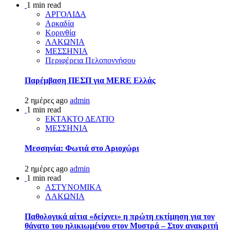
1 min read
ΑΡΓΟΛΙΔΑ
Αρκαδία
Κορινθία
ΛΑΚΩΝΙΑ
ΜΕΣΣΗΝΙΑ
Περιφέρεια Πελοποννήσου
Παρέμβαση ΠΕΣΠ για MERE Ελλάς
2 ημέρες ago
admin
1 min read
ΕΚΤΑΚΤΟ ΔΕΛΤΙΟ
ΜΕΣΣΗΝΙΑ
Μεσσηνία: Φωτιά στο Αριοχώρι
2 ημέρες ago
admin
1 min read
ΑΣΤΥΝΟΜΙΚΑ
ΛΑΚΩΝΙΑ
Παθολογικά αίτια «δείχνει» η πρώτη εκτίμηση για τον
θάνατο του ηλικιωμένου στον Μυστρά – Στον ανακριτή