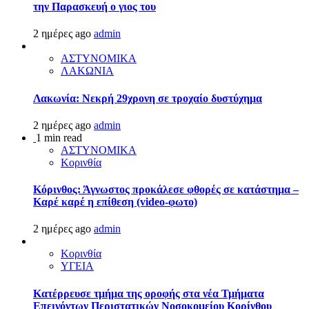
την Παρασκευή ο γιος του
2 ημέρες ago
admin
ΑΣΤΥΝΟΜΙΚΑ
ΛΑΚΩΝΙΑ
Λακωνία: Νεκρή 29χρονη σε τροχαίο δυστύχημα
2 ημέρες ago
admin
1 min read
ΑΣΤΥΝΟΜΙΚΑ
Κορινθία
Κόρινθος: Άγνωστος προκάλεσε φθορές σε κατάστημα –
Καρέ καρέ η επίθεση (video-φωτο)
2 ημέρες ago
admin
Κορινθία
ΥΓΕΙΑ
Kατέρρευσε τμήμα της οροφής στα νέα Τμήματα
Επειγόντων Περιστατικών Νοσοκομείου Κορίνθου