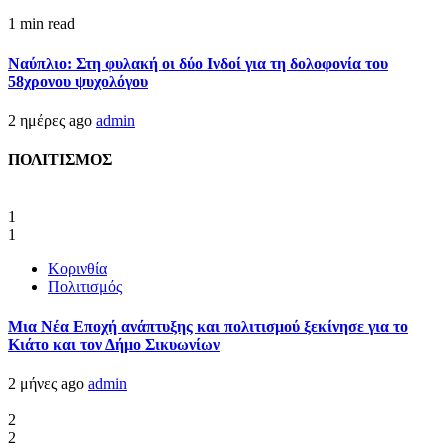
1 min read
Ναύπλιο: Στη φυλακή οι δύο Ινδοί για τη δολοφονία του
58χρονου ψυχολόγου
2 ημέρες ago
admin
ΠΟΛΙΤΙΣΜΟΣ
1
1
Κορινθία
Πολιτισμός
Μια Νέα Εποχή ανάπτυξης και πολιτισμού ξεκίνησε για το
Κιάτο και τον Δήμο Σικυωνίων
2 μήνες ago
admin
2
2