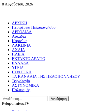
Skip
8 Αυγούστου, 2026
to
content
Primary
ΑΡΧΙΚΗ
Menu
Περιφέρεια Πελοποννήσου
ΑΡΓΟΛΙΔΑ
Αρκαδία
Κορινθία
ΛΑΚΩΝΙΑ
ΑΧΑΙΑ
ΗΛΕΙΑ
ΕΚΤΑΚΤΟ ΔΕΛΤΙΟ
ΕΛΛΑΔΑ
ΥΓΕΙΑ
ΠΟΛΙΤΙΚΗ
ΤΑ ΚΑΝΑΛΙΑ ΤΗΣ ΠΕΛΟΠΟΝΝΗΣΟΥ
Τεχνολογία
ΑΣΤΥΝΟΜΙΚΑ
Πολιτισμός
Αναζήτηση
για:
PeloponnisosTV