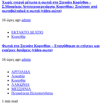
Χωρίς ενεργό μέτωπο η φωτιά στο Στεφάνι Κορίνθου –
Σ.Μουρίκης Αντιπεριφερειάρχης Κορινθίας: Ξεκίνησε από
φωτοβολταϊκά η φωτιά (video-φώτο)
16 ώρες ago
admin
ΕΚΤΑΚΤΟ ΔΕΛΤΙΟ
Κορινθία
Φωτιά στο Στεφάνι Κορινθίας – Ενισχύθηκαν οι επίγειες και
εναέριες δυνάμεις (video-φωτο)
16 ώρες ago
admin
ΑΡΓΟΛΙΔΑ
Αρκαδία
Κορινθία
ΛΑΚΩΝΙΑ
ΜΕΣΣΗΝΙΑ
Περιφέρεια Πελοποννήσου
1 min read