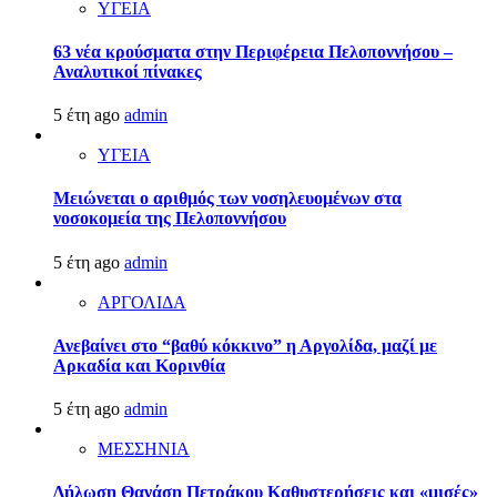
ΥΓΕΙΑ
63 νέα κρούσματα στην Περιφέρεια Πελοποννήσου –
Αναλυτικοί πίνακες
5 έτη ago
admin
ΥΓΕΙΑ
Μειώνεται ο αριθμός των νοσηλευομένων στα
νοσοκομεία της Πελοποννήσου
5 έτη ago
admin
ΑΡΓΟΛΙΔΑ
Ανεβαίνει στο “βαθύ κόκκινο” η Αργολίδα, μαζί με
Αρκαδία και Κορινθία
5 έτη ago
admin
ΜΕΣΣΗΝΙΑ
Δήλωση Θανάση Πετράκου Καθυστερήσεις και «μισές»