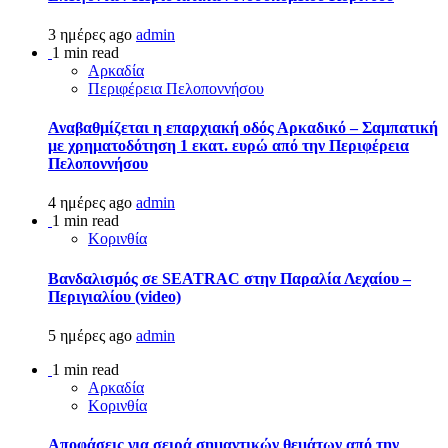
3 ημέρες ago
admin
1 min read
Αρκαδία
Περιφέρεια Πελοποννήσου
Αναβαθμίζεται η επαρχιακή οδός Αρκαδικό – Σαμπατική
με χρηματοδότηση 1 εκατ. ευρώ από την Περιφέρεια
Πελοποννήσου
4 ημέρες ago
admin
1 min read
Κορινθία
Βανδαλισμός σε SEATRAC στην Παραλία Λεχαίου –
Περιγιαλίου (video)
5 ημέρες ago
admin
1 min read
Αρκαδία
Κορινθία
Αποφάσεις για σειρά σημαντικών θεμάτων από την