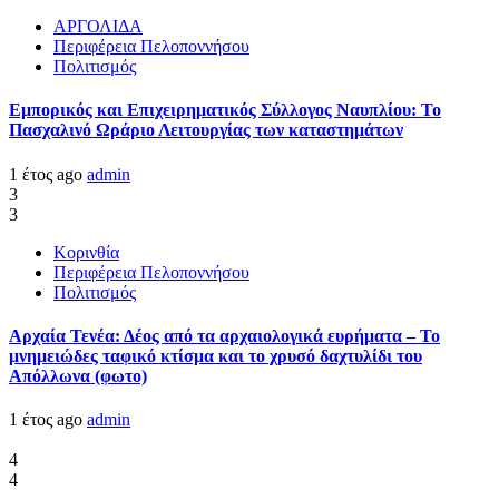
ΑΡΓΟΛΙΔΑ
Περιφέρεια Πελοποννήσου
Πολιτισμός
Εμπορικός και Επιχειρηματικός Σύλλογος Ναυπλίου: Το
Πασχαλινό Ωράριο Λειτουργίας των καταστημάτων
1 έτος ago
admin
3
3
Κορινθία
Περιφέρεια Πελοποννήσου
Πολιτισμός
Αρχαία Τενέα: Δέος από τα αρχαιολογικά ευρήματα – Το
μνημειώδες ταφικό κτίσμα και το χρυσό δαχτυλίδι του
Απόλλωνα (φωτο)
1 έτος ago
admin
4
4