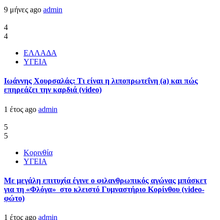
9 μήνες ago
admin
4
4
ΕΛΛΑΔΑ
ΥΓΕΙΑ
Ιωάννης Χουρσαλάς: Τι είναι η λιποπρωτεΐνη (a) και πώς
επηρεάζει την καρδιά (video)
1 έτος ago
admin
5
5
Κορινθία
ΥΓΕΙΑ
Με μεγάλη επιτυχία έγινε ο φιλανθρωπικός αγώνας μπάσκετ
για τη «Φλόγα» στο κλειστό Γυμναστήριο Κορίνθου (video-
φώτο)
1 έτος ago
admin