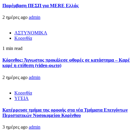
Παρέμβαση ΠΕΣΠ για MERE Ελλάς
2 ημέρες ago
admin
ΑΣΤΥΝΟΜΙΚΑ
Κορινθία
1 min read
Κόρινθος: Άγνωστος προκάλεσε φθορές σε κατάστημα – Καρέ
καρέ η επίθεση (video-φωτο)
2 ημέρες ago
admin
Κορινθία
ΥΓΕΙΑ
Kατέρρευσε τμήμα της οροφής στα νέα Τμήματα Επειγόντων
Περιστατικών Νοσοκομείου Κορίνθου
3 ημέρες ago
admin