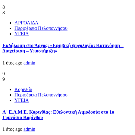
8
8
ΑΡΓΟΛΙΔΑ
Περιφέρεια Πελοποννήσου
ΥΓΕΙΑ
Εκδήλωση στο Άργος: «Εφηβική ψυχολογία: Κατανόηση –
Διαχείριση – Υποστήριξη»
1 έτος ago
admin
9
9
Κορινθία
Περιφέρεια Πελοποννήσου
ΥΓΕΙΑ
Α΄ Ε.Λ.Μ.Ε. Κορινθίας: Εθελοντική Αιμοδοσία στο 1ο
Γυμνάσιο Κορίνθου
1 έτος ago
admin