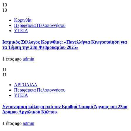
10
10
Κορινθία
Περιφέρεια Πελοποννήσου
ΥΓΕΙΑ
Ιατρικός Σύλλογος Κορινθίας: «Πανελλήνια Κινητοποίηση για
τα Τέμπη την 28η Φεβρουαρίου 2025»
1 έτος ago
admin
11
11
ΑΡΓΟΛΙΔΑ
Περιφέρεια Πελοποννήσου
ΥΓΕΙΑ
Υγειονομική κάλυψη από τον Ερυθρό Σταυρό Άργους του 23ου
Δρόμου Αργολικού Κόλπου
1 έτος ago
admin