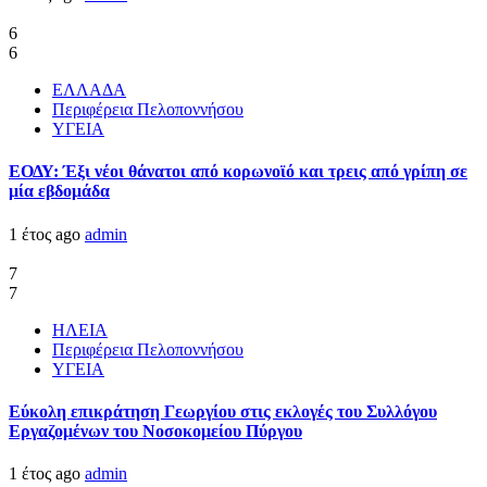
6
6
ΕΛΛΑΔΑ
Περιφέρεια Πελοποννήσου
ΥΓΕΙΑ
ΕΟΔΥ: Έξι νέοι θάνατοι από κορωνοϊό και τρεις από γρίπη σε
μία εβδομάδα
1 έτος ago
admin
7
7
ΗΛΕΙΑ
Περιφέρεια Πελοποννήσου
ΥΓΕΙΑ
Εύκολη επικράτηση Γεωργίου στις εκλογές του Συλλόγου
Εργαζομένων του Νοσοκομείου Πύργου
1 έτος ago
admin