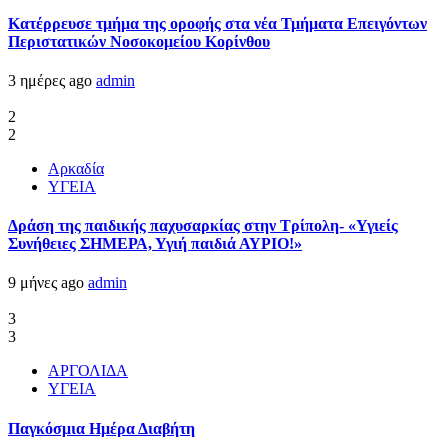
Kατέρρευσε τμήμα της οροφής στα νέα Τμήματα Επειγόντων
Περιστατικών Νοσοκομείου Κορίνθου
3 ημέρες ago
admin
2
2
Αρκαδία
ΥΓΕΙΑ
Δράση της παιδικής παχυσαρκίας στην Τρίπολη- «Υγιείς
Συνήθειες ΣΗΜΕΡΑ, Υγιή παιδιά ΑΥΡΙΟ!»
9 μήνες ago
admin
3
3
ΑΡΓΟΛΙΔΑ
ΥΓΕΙΑ
Παγκόσμια Ημέρα Διαβήτη