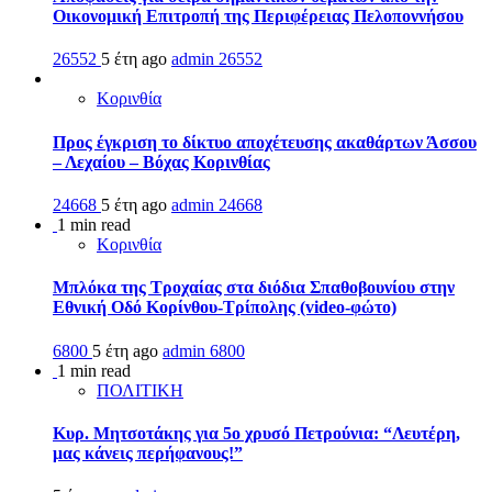
Οικονομική Επιτροπή της Περιφέρειας Πελοποννήσου
26552
5 έτη ago
admin
26552
Κορινθία
Προς έγκριση το δίκτυο αποχέτευσης ακαθάρτων Άσσου
– Λεχαίου – Βόχας Κορινθίας
24668
5 έτη ago
admin
24668
1 min read
Κορινθία
Μπλόκα της Τροχαίας στα διόδια Σπαθοβουνίου στην
Εθνική Οδό Κορίνθου-Τρίπολης (video-φώτο)
6800
5 έτη ago
admin
6800
1 min read
ΠΟΛΙΤΙΚΗ
Κυρ. Μητσοτάκης για 5ο χρυσό Πετρούνια: “Λευτέρη,
μας κάνεις περήφανους!”