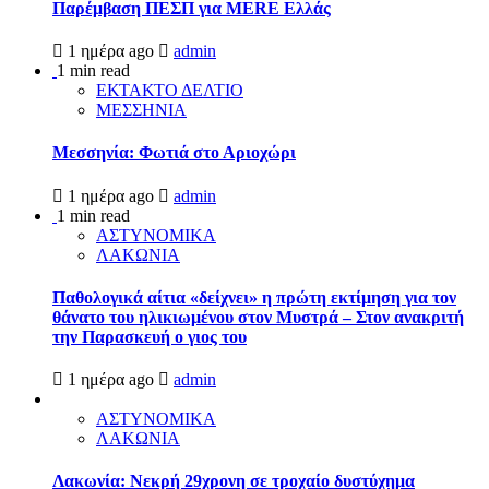
Παρέμβαση ΠΕΣΠ για MERE Ελλάς
1 ημέρα ago
admin
1 min read
ΕΚΤΑΚΤΟ ΔΕΛΤΙΟ
ΜΕΣΣΗΝΙΑ
Μεσσηνία: Φωτιά στο Αριοχώρι
1 ημέρα ago
admin
1 min read
ΑΣΤΥΝΟΜΙΚΑ
ΛΑΚΩΝΙΑ
Παθολογικά αίτια «δείχνει» η πρώτη εκτίμηση για τον
θάνατο του ηλικιωμένου στον Μυστρά – Στον ανακριτή
την Παρασκευή ο γιος του
1 ημέρα ago
admin
ΑΣΤΥΝΟΜΙΚΑ
ΛΑΚΩΝΙΑ
Λακωνία: Νεκρή 29χρονη σε τροχαίο δυστύχημα