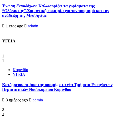
Ένωση Ξενοδόχων: Καλωσορίζει τα γυρίσματα της
“Οδύσσειας”-Σημαντική ευκαιρία για τον τουρισμό και την
ανάδειξη της Μεσσηνίας
1 έτος ago
admin
ΥΓΕΙΑ
1
1
Κορινθία
ΥΓΕΙΑ
Kατέρρευσε τμήμα της οροφής στα νέα Τμήματα Επειγόντων
Περιστατικών Νοσοκομείου Κορίνθου
3 ημέρες ago
admin
2
2