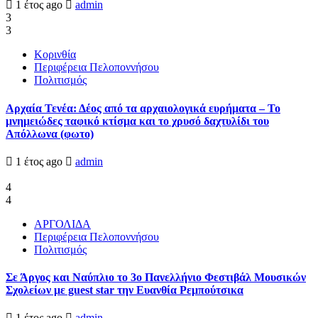
1 έτος ago
admin
3
3
Κορινθία
Περιφέρεια Πελοποννήσου
Πολιτισμός
Αρχαία Τενέα: Δέος από τα αρχαιολογικά ευρήματα – Το
μνημειώδες ταφικό κτίσμα και το χρυσό δαχτυλίδι του
Απόλλωνα (φωτο)
1 έτος ago
admin
4
4
ΑΡΓΟΛΙΔΑ
Περιφέρεια Πελοποννήσου
Πολιτισμός
Σε Άργος και Ναύπλιο το 3ο Πανελλήνιο Φεστιβάλ Μουσικών
Σχολείων με guest star την Ευανθία Ρεμπούτσικα
1 έτος ago
admin