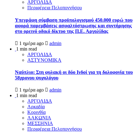
ΑΡΓΟΛΙΔΑ
Περιφέρεια Πελοποννήσου
Υπεγράφη σύμβαση προϋπολογισμού 450.000 ευρώ που
αφορά παρεμβάσεις ασφαλτόστρωσης και συντήρησης
στο ορεινό οδικό δίκτυο της Π.Ε. Αργολίδας
1 ημέρα ago
admin
1 min read
ΑΡΓΟΛΙΔΑ
ΑΣΤΥΝΟΜΙΚΑ
Ναύπλιο: Στη φυλακή οι δύο Ινδοί για τη δολοφονία του
58χρονου ψυχολόγου
1 ημέρα ago
admin
1 min read
ΑΡΓΟΛΙΔΑ
Αρκαδία
Κορινθία
ΛΑΚΩΝΙΑ
ΜΕΣΣΗΝΙΑ
Περιφέρεια Πελοποννήσου