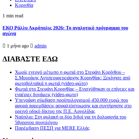
Κορινθία
1 min read
ΕΚΟ Ράλλυ Ακρόπολις 2026: Το αναλυτικό πρόγραμμα του
αγώνα
1 μήνα ago
admin
ΔΙΑΒΑΣΤΕ ΕΔΩ
Χωρίς ενεργό μέτωπο η φωτιά στο Στεφάνι Κορίνθου –
Σ.Μουρίκης Αντιπεριφερειάρχης Κορινθίας: Ξεκίνησε από
φωτοβολταϊκά η φωτιά (video-φώτο)
Φωτιά στο Στεφάνι Κορινθίας – Ενισχύθηκαν οι επίγειες και
εναέριες δυνάμεις (video-φωτο)
Υπεγράφη σύμβαση προϋπολογισμού 450.000 ευρώ που
αφορά παρεμβάσεις ασφαλτόστρωσης και συντήρησης στο
ορεινό οδικό δίκτυο της Π.Ε. Αργολίδας
Ναύπλιο: Στη φυλακή οι δύο Ινδοί για τη δολοφονία του
58χρονου ψυχολόγου
Παρέμβαση ΠΕΣΠ για MERE Ελλάς