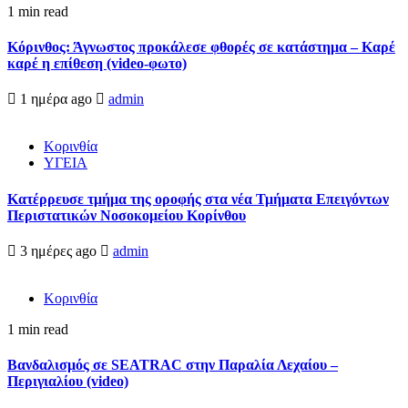
1 min read
Κόρινθος: Άγνωστος προκάλεσε φθορές σε κατάστημα – Καρέ
καρέ η επίθεση (video-φωτο)
1 ημέρα ago
admin
Κορινθία
ΥΓΕΙΑ
Kατέρρευσε τμήμα της οροφής στα νέα Τμήματα Επειγόντων
Περιστατικών Νοσοκομείου Κορίνθου
3 ημέρες ago
admin
Κορινθία
1 min read
Βανδαλισμός σε SEATRAC στην Παραλία Λεχαίου –
Περιγιαλίου (video)