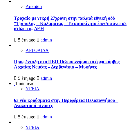
Αρκαδία
Τροχαίο με νεκρή 27χρονη στην παλαιά εθνική οδό
“Τρίπολης – Καλαμάτας – Το αυτοκίνητο έπεσε πάνω σε
στύλο της ΔΕΗ
5 έτη ago
admin
ΑΡΓΟΛΙΔΑ
Προς ένταξη στο ΠΕΠ Πελοποννήσου το έργο κόμβος
Αρχαίας Νεμέας – Δερβενάκια – Μυκήνες
5 έτη ago
admin
1 min read
ΥΓΕΙΑ
63 νέα κρούσματα στην Περιφέρεια Πελοποννήσου –
Αναλυτικοί πίνακες
5 έτη ago
admin
ΥΓΕΙΑ