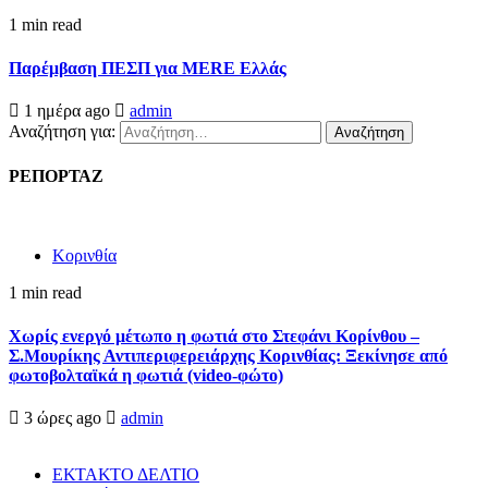
1 min read
Παρέμβαση ΠΕΣΠ για MERE Ελλάς
1 ημέρα ago
admin
Αναζήτηση για:
ΡΕΠΟΡΤΑΖ
Κορινθία
1 min read
Χωρίς ενεργό μέτωπο η φωτιά στο Στεφάνι Κορίνθου –
Σ.Μουρίκης Αντιπεριφερειάρχης Κορινθίας: Ξεκίνησε από
φωτοβολταϊκά η φωτιά (video-φώτο)
3 ώρες ago
admin
ΕΚΤΑΚΤΟ ΔΕΛΤΙΟ