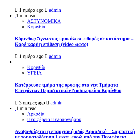
1 ημέρα ago
admin
1 min read
ΑΣΤΥΝΟΜΙΚΑ
Κορινθία
Κόρινθος: Άγνωστος προκάλεσε φθορές σε κατάστημα –
Καρέ καρέ η επίθεση (video-φωτο)
1 ημέρα ago
admin
Κορινθία
ΥΓΕΙΑ
Kατέρρευσε τμήμα της οροφής στα νέα Τμήματα
Επειγόντων Περιστατικών Νοσοκομείου Κορίνθου
3 ημέρες ago
admin
1 min read
Αρκαδία
Περιφέρεια Πελοποννήσου
Αναβαθμίζεται η επαρχιακή οδός Αρκαδικό – Σαμπατική
με χρηματοδότηση 1 εκατ. ευρώ από την Περιφέρεια