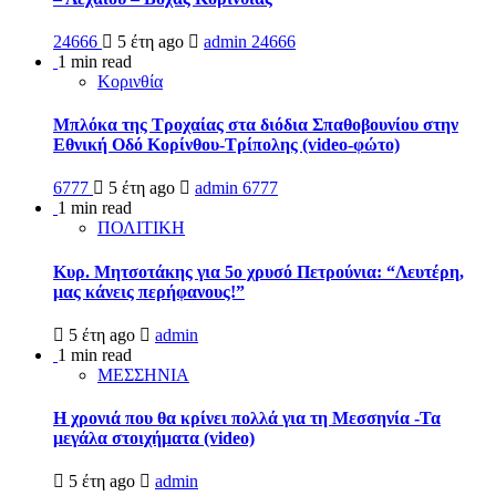
24666
5 έτη ago
admin
24666
1 min read
Κορινθία
Μπλόκα της Τροχαίας στα διόδια Σπαθοβουνίου στην
Εθνική Οδό Κορίνθου-Τρίπολης (video-φώτο)
6777
5 έτη ago
admin
6777
1 min read
ΠΟΛΙΤΙΚΗ
Κυρ. Μητσοτάκης για 5ο χρυσό Πετρούνια: “Λευτέρη,
μας κάνεις περήφανους!”
5 έτη ago
admin
1 min read
ΜΕΣΣΗΝΙΑ
Η χρονιά που θα κρίνει πολλά για τη Μεσσηνία -Τα
μεγάλα στοιχήματα (video)
5 έτη ago
admin