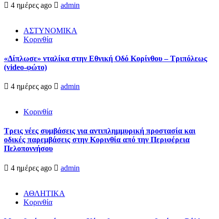
4 ημέρες ago
admin
ΑΣΤΥΝΟΜΙΚΑ
Κορινθία
«Δίπλωσε» νταλίκα στην Εθνική Oδό Κορίνθου – Τριπόλεως
(video-φώτο)
4 ημέρες ago
admin
Κορινθία
Τρεις νέες συμβάσεις για αντιπλημμυρική προστασία και
οδικές παρεμβάσεις στην Κορινθία από την Περιφέρεια
Πελοποννήσου
4 ημέρες ago
admin
ΑΘΛΗΤΙΚΑ
Κορινθία