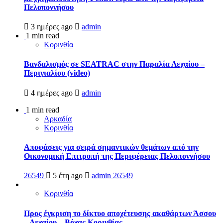
Πελοποννήσου
3 ημέρες ago
admin
1 min read
Κορινθία
Βανδαλισμός σε SEATRAC στην Παραλία Λεχαίου –
Περιγιαλίου (video)
4 ημέρες ago
admin
1 min read
Αρκαδία
Κορινθία
Αποφάσεις για σειρά σημαντικών θεμάτων από την
Οικονομική Επιτροπή της Περιφέρειας Πελοποννήσου
26549
5 έτη ago
admin
26549
Κορινθία
Προς έγκριση το δίκτυο αποχέτευσης ακαθάρτων Άσσου
– Λεχαίου – Βόχας Κορινθίας