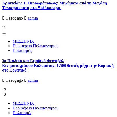
Αριστείδης Γ. Θεοδωρόπουλος: Μηνύματα από τη Μεγάλη
Τεσσαρακοστή στο Ξυλόκαστρο
1 έτος ago
admin
11
11
ΜΕΣΣΗΝΙΑ
Περιφέρεια Πελοποννήσου
Πολιτισμός
3ο Παιδικό και Εφηβικό Φεστιβάλ
Κινηματογράφου Καλαμάτας: 1.500 θεατές μέχρι την Κυριακή
στο Εργατικό
1 έτος ago
admin
12
12
ΜΕΣΣΗΝΙΑ
Περιφέρεια Πελοποννήσου
Πολιτισμός