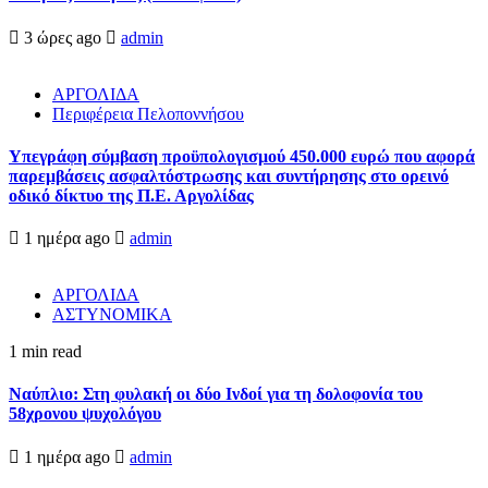
3 ώρες ago
admin
ΑΡΓΟΛΙΔΑ
Περιφέρεια Πελοποννήσου
Υπεγράφη σύμβαση προϋπολογισμού 450.000 ευρώ που αφορά
παρεμβάσεις ασφαλτόστρωσης και συντήρησης στο ορεινό
οδικό δίκτυο της Π.Ε. Αργολίδας
1 ημέρα ago
admin
ΑΡΓΟΛΙΔΑ
ΑΣΤΥΝΟΜΙΚΑ
1 min read
Ναύπλιο: Στη φυλακή οι δύο Ινδοί για τη δολοφονία του
58χρονου ψυχολόγου
1 ημέρα ago
admin