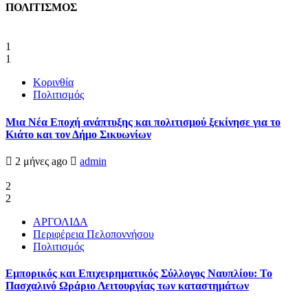
ΠΟΛΙΤΙΣΜΟΣ
1
1
Κορινθία
Πολιτισμός
Μια Νέα Εποχή ανάπτυξης και πολιτισμού ξεκίνησε για το
Κιάτο και τον Δήμο Σικυωνίων
2 μήνες ago
admin
2
2
ΑΡΓΟΛΙΔΑ
Περιφέρεια Πελοποννήσου
Πολιτισμός
Εμπορικός και Επιχειρηματικός Σύλλογος Ναυπλίου: Το
Πασχαλινό Ωράριο Λειτουργίας των καταστημάτων