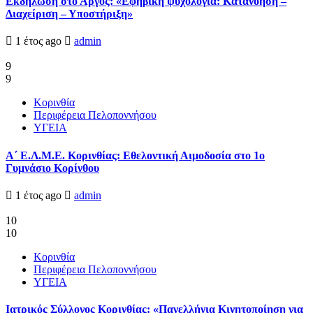
Εκδήλωση στο Άργος: «Εφηβική ψυχολογία: Κατανόηση –
Διαχείριση – Υποστήριξη»
1 έτος ago
admin
9
9
Κορινθία
Περιφέρεια Πελοποννήσου
ΥΓΕΙΑ
Α΄ Ε.Λ.Μ.Ε. Κορινθίας: Εθελοντική Αιμοδοσία στο 1ο
Γυμνάσιο Κορίνθου
1 έτος ago
admin
10
10
Κορινθία
Περιφέρεια Πελοποννήσου
ΥΓΕΙΑ
Ιατρικός Σύλλογος Κορινθίας: «Πανελλήνια Κινητοποίηση για