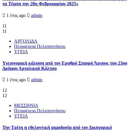
τα Τέμπη την 28η Φεβρουαρίου 2025»
1 έτος ago
admin
11
11
ΑΡΓΟΛΙΔΑ
Περιφέρεια Πελοποννήσου
ΥΓΕΙΑ
Υγειονομική κάλυψη από τον Ερυθρό Σταυρό Άργους του 23ου
Δρόμου Αργολικού Κόλπου
1 έτος ago
admin
12
12
ΜΕΣΣΗΝΙΑ
Περιφέρεια Πελοποννήσου
ΥΓΕΙΑ
Την Τρίτη η εθελοντική αιμοδοσία από τον Δικηγορικό