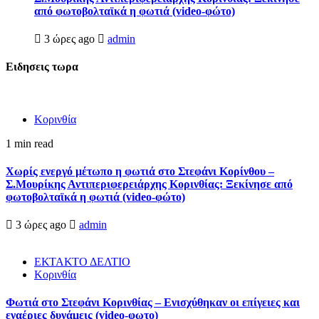
από φωτοβολταϊκά η φωτιά (video-φώτο)
3 ώρες ago
admin
Ειδησεις τωρα
Κορινθία
1 min read
Χωρίς ενεργό μέτωπο η φωτιά στο Στεφάνι Κορίνθου –
Σ.Μουρίκης Αντιπεριφερειάρχης Κορινθίας: Ξεκίνησε από
φωτοβολταϊκά η φωτιά (video-φώτο)
3 ώρες ago
admin
ΕΚΤΑΚΤΟ ΔΕΛΤΙΟ
Κορινθία
Φωτιά στο Στεφάνι Κορινθίας – Ενισχύθηκαν οι επίγειες και
εναέριες δυνάμεις (video-φωτο)