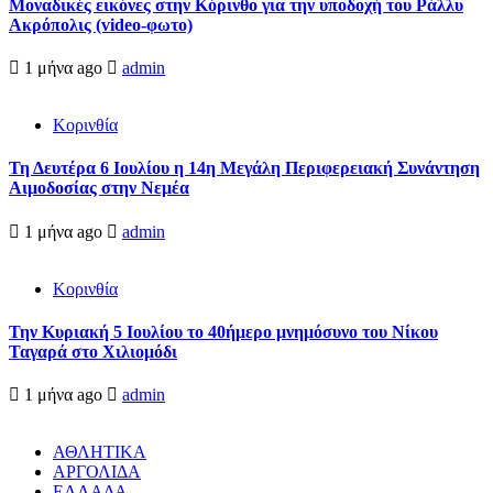
Μοναδικές εικόνες στην Κόρινθο για την υποδοχή του Ράλλυ
Ακρόπολις (video-φωτο)
1 μήνα ago
admin
Κορινθία
Τη Δευτέρα 6 Ιουλίου η 14η Μεγάλη Περιφερειακή Συνάντηση
Αιμοδοσίας στην Νεμέα
1 μήνα ago
admin
Κορινθία
Την Κυριακή 5 Ιουλίου το 40ήμερο μνημόσυνο του Νίκου
Ταγαρά στο Χιλιομόδι
1 μήνα ago
admin
ΑΘΛΗΤΙΚΑ
ΑΡΓΟΛΙΔΑ
ΕΛΛΑΔΑ