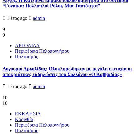
Άργος: Η Κατερίνα Δημακοπούλου ομιλήτρια στο συνέδριο
“Γυναίκα: Πολλαπλοί Ρόλοι, Μια Ταυτότητα”
1 έτος ago
admin
9
9
ΑΡΓΟΛΙΔΑ
Περιφέρεια Πελοποννήσου
Πολιτισμός
Λυγουριό Αργολίδας: Ολοκληρώθηκαν με μεγάλη επιτυχία οι
αποκριάτικες εκδηλώσεις του Συλλόγου «Ο Καββαδίας»
1 έτος ago
admin
10
10
ΕΚΚΛΗΣΙΑ
Κορινθία
Περιφέρεια Πελοποννήσου
Πολιτισμός