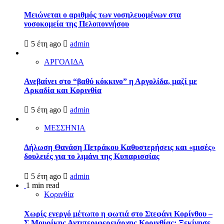
Μειώνεται ο αριθμός των νοσηλευομένων στα
νοσοκομεία της Πελοποννήσου
5 έτη ago
admin
ΑΡΓΟΛΙΔΑ
Ανεβαίνει στο “βαθύ κόκκινο” η Αργολίδα, μαζί με
Αρκαδία και Κορινθία
5 έτη ago
admin
ΜΕΣΣΗΝΙΑ
Δήλωση Θανάση Πετράκου Καθυστερήσεις και «μισές»
δουλειές για το λιμάνι της Κυπαρισσίας
5 έτη ago
admin
1 min read
Κορινθία
Χωρίς ενεργό μέτωπο η φωτιά στο Στεφάνι Κορίνθου –
Σ.Μουρίκης Αντιπεριφερειάρχης Κορινθίας: Ξεκίνησε