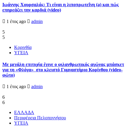
Ιωάννης Χουρσαλάς: Τι είναι η λιποπρωτεΐνη (a) και πώς
επηρεάζει την καρδιά (video)
1 έτος ago
admin
5
5
Κορινθία
ΥΓΕΙΑ
Με μεγάλη επιτυχία έγινε ο φιλανθρωπικός αγώνας μπάσκετ
για τη «Φλόγα» στο κλειστό Γυμναστήριο Κορίνθου (video-
φώτο)
1 έτος ago
admin
6
6
ΕΛΛΑΔΑ
Περιφέρεια Πελοποννήσου
ΥΓΕΙΑ