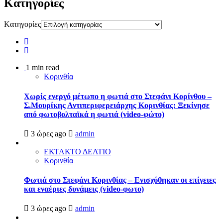
Kατηγορίες
Kατηγορίες
1 min read
Κορινθία
Χωρίς ενεργό μέτωπο η φωτιά στο Στεφάνι Κορίνθου –
Σ.Μουρίκης Αντιπεριφερειάρχης Κορινθίας: Ξεκίνησε
από φωτοβολταϊκά η φωτιά (video-φώτο)
3 ώρες ago
admin
ΕΚΤΑΚΤΟ ΔΕΛΤΙΟ
Κορινθία
Φωτιά στο Στεφάνι Κορινθίας – Ενισχύθηκαν οι επίγειες
και εναέριες δυνάμεις (video-φωτο)
3 ώρες ago
admin