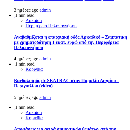
3 ημέρες ago
admin
1 min read
Αρκαδία
Περιφέρεια Πελοποννήσου
Αναβαθμίζεται η επαρχιακή οδός Αρκαδικό – Σαμπατική
με χρηματοδότηση 1 εκατ. ευρώ από την Περιφέρεια
Πελοποννήσου
4 ημέρες ago
admin
1 min read
Κορινθία
Βανδαλισμός σε SEATRAC στην Παραλία Λεχαίου –
Περιγιαλίου (video)
5 ημέρες ago
admin
1 min read
Αρκαδία
Κορινθία
Αποφάσεις για σειρά σημαντικών θεμάτων από την