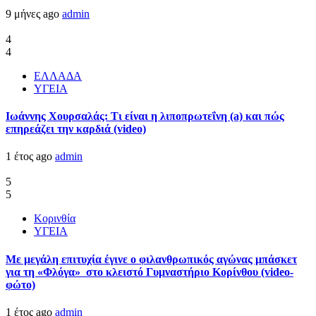
9 μήνες ago
admin
4
4
ΕΛΛΑΔΑ
ΥΓΕΙΑ
Ιωάννης Χουρσαλάς: Τι είναι η λιποπρωτεΐνη (a) και πώς
επηρεάζει την καρδιά (video)
1 έτος ago
admin
5
5
Κορινθία
ΥΓΕΙΑ
Με μεγάλη επιτυχία έγινε ο φιλανθρωπικός αγώνας μπάσκετ
για τη «Φλόγα» στο κλειστό Γυμναστήριο Κορίνθου (video-
φώτο)
1 έτος ago
admin