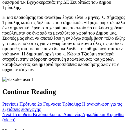
οικισμού τ.κ Βχαχοκερασιάς της ΔΕ Σκυρίτιδας του Δήμου
Τρίπολης.
Η δια υλοποίησης του ανωτέρω έργου είναι 5 μήνες. Ο Δήμαρχος
Τρίπολης κατά τις δηλώσεις του σημείωσε: «Προχωράμε σε άλλο
ένα σημαντικό έργο στα χωριά μας, το οποίο θα επιλύσει χρόνια
προβλήματα σε ένα από τα μεγαλύτερα χωριά του Δήμου μας.
Σκοπός μας είναι να αποτελέσει η εν λόγω παρέμβαση πόλο έλξης
για τους επισκέπτες για να γνωρίσουν από κοντά όλες τις φυσικές
ομορφιές του τόπου και να διευκολυνθεί η καθημερινότητα των
ντόπιων». Η δημοτική αρχή του κ. Κώστα Τζιούμη σταθερά
στοχεύει στην ισόρροπη ανάπτυξη πρωτεύουσας και χωριών,
καταβάλλοντας καθημερινά προσπάθεια υλοποίησης όλων των
αρχικών στόχων.
Continue Reading
Previous
Πρότυπο 2ο Γυμνάσιο Τρίπολης: Η ανακοίνωση για τις
εξετάσεις εισαγωγής
Next
Περιοδεία Βελόπουλου σε Λακωνία, Αρκαδία και Κορινθία
(video)