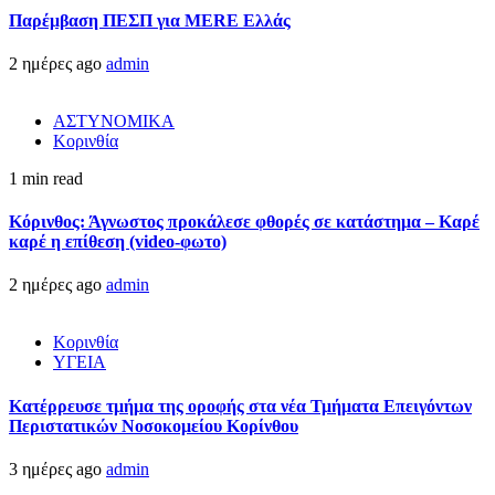
Παρέμβαση ΠΕΣΠ για MERE Ελλάς
2 ημέρες ago
admin
ΑΣΤΥΝΟΜΙΚΑ
Κορινθία
1 min read
Κόρινθος: Άγνωστος προκάλεσε φθορές σε κατάστημα – Καρέ
καρέ η επίθεση (video-φωτο)
2 ημέρες ago
admin
Κορινθία
ΥΓΕΙΑ
Kατέρρευσε τμήμα της οροφής στα νέα Τμήματα Επειγόντων
Περιστατικών Νοσοκομείου Κορίνθου
3 ημέρες ago
admin