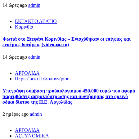
14 ώρες ago
admin
ΕΚΤΑΚΤΟ ΔΕΛΤΙΟ
Κορινθία
Φωτιά στο Στεφάνι Κορινθίας – Ενισχύθηκαν οι επίγειες και
εναέριες δυνάμεις (video-φωτο)
14 ώρες ago
admin
ΑΡΓΟΛΙΔΑ
Περιφέρεια Πελοποννήσου
Υπεγράφη σύμβαση προϋπολογισμού 450.000 ευρώ που αφορά
παρεμβάσεις ασφαλτόστρωσης και συντήρησης στο ορεινό
οδικό δίκτυο της Π.Ε. Αργολίδας
2 ημέρες ago
admin
ΑΡΓΟΛΙΔΑ
ΑΣΤΥΝΟΜΙΚΑ