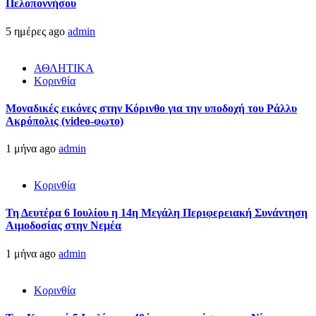
Πελοποννήσου
5 ημέρες ago
admin
ΑΘΛΗΤΙΚΑ
Κορινθία
Μοναδικές εικόνες στην Κόρινθο για την υποδοχή του Ράλλυ
Ακρόπολις (video-φωτο)
1 μήνα ago
admin
Κορινθία
Τη Δευτέρα 6 Ιουλίου η 14η Μεγάλη Περιφερειακή Συνάντηση
Αιμοδοσίας στην Νεμέα
1 μήνα ago
admin
Κορινθία