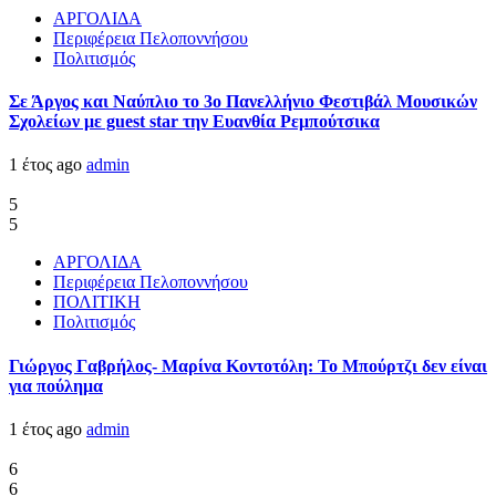
ΑΡΓΟΛΙΔΑ
Περιφέρεια Πελοποννήσου
Πολιτισμός
Σε Άργος και Ναύπλιο το 3ο Πανελλήνιο Φεστιβάλ Μουσικών
Σχολείων με guest star την Ευανθία Ρεμπούτσικα
1 έτος ago
admin
5
5
ΑΡΓΟΛΙΔΑ
Περιφέρεια Πελοποννήσου
ΠΟΛΙΤΙΚΗ
Πολιτισμός
Γιώργος Γαβρήλος- Μαρίνα Κοντοτόλη: Το Μπούρτζι δεν είναι
για πούλημα
1 έτος ago
admin
6
6