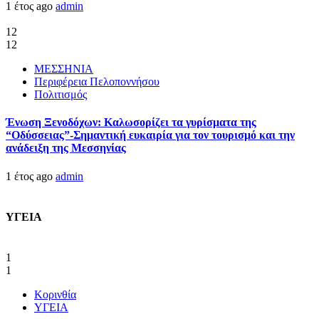
1 έτος ago
admin
12
12
ΜΕΣΣΗΝΙΑ
Περιφέρεια Πελοποννήσου
Πολιτισμός
Ένωση Ξενοδόχων: Καλωσορίζει τα γυρίσματα της
“Οδύσσειας”-Σημαντική ευκαιρία για τον τουρισμό και την
ανάδειξη της Μεσσηνίας
1 έτος ago
admin
ΥΓΕΙΑ
1
1
Κορινθία
ΥΓΕΙΑ