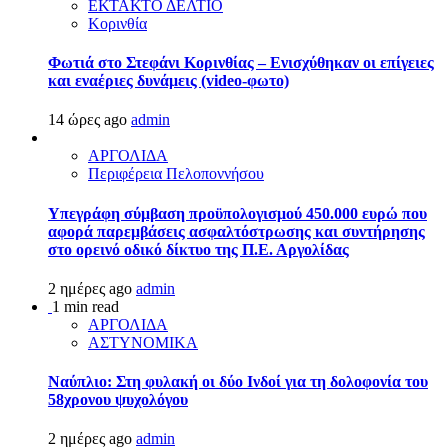
ΕΚΤΑΚΤΟ ΔΕΛΤΙΟ
Κορινθία
Φωτιά στο Στεφάνι Κορινθίας – Ενισχύθηκαν οι επίγειες
και εναέριες δυνάμεις (video-φωτο)
14 ώρες ago
admin
ΑΡΓΟΛΙΔΑ
Περιφέρεια Πελοποννήσου
Υπεγράφη σύμβαση προϋπολογισμού 450.000 ευρώ που
αφορά παρεμβάσεις ασφαλτόστρωσης και συντήρησης
στο ορεινό οδικό δίκτυο της Π.Ε. Αργολίδας
2 ημέρες ago
admin
1 min read
ΑΡΓΟΛΙΔΑ
ΑΣΤΥΝΟΜΙΚΑ
Ναύπλιο: Στη φυλακή οι δύο Ινδοί για τη δολοφονία του
58χρονου ψυχολόγου
2 ημέρες ago
admin