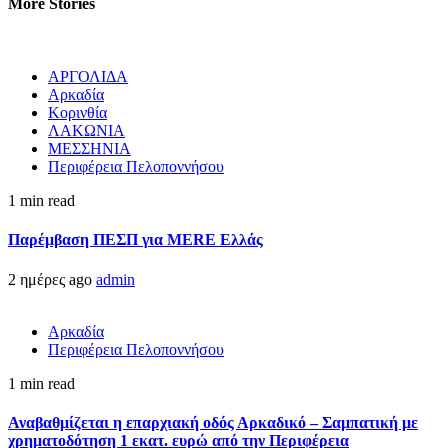
More Stories
ΑΡΓΟΛΙΔΑ
Αρκαδία
Κορινθία
ΛΑΚΩΝΙΑ
ΜΕΣΣΗΝΙΑ
Περιφέρεια Πελοποννήσου
1 min read
Παρέμβαση ΠΕΣΠ για MERE Ελλάς
2 ημέρες ago
admin
Αρκαδία
Περιφέρεια Πελοποννήσου
1 min read
Αναβαθμίζεται η επαρχιακή οδός Αρκαδικό – Σαμπατική με
χρηματοδότηση 1 εκατ. ευρώ από την Περιφέρεια