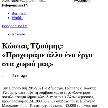
Αναζήτηση για:
PeloponnisosTV
Business
1
World
1
PeloponnisosTV
Αρκαδία
Κώστας Τζιούμης:
«Προχωράμε άλλο ένα έργο
στα χωριά μας»
admin
5 έτη ago
Την Παρασκευή 28/5/2021, ο Δήμαρχος Τρίπολης κ. Κώστας
Τζιούμης
υπέγραψε τη σύμβαση για το έργο «Συντήρηση
ασφαλτοτάπητα δημοτικών οδών στην τ.κ Βλαχοκερασιάς»,
προϋπολογισμού 241.800,00 €, με ανάδοχο τον κ. Ευάγγελο
Μπουλουγούρη. Το έργο αφορά έκταση 12.000 τμ, εντός του