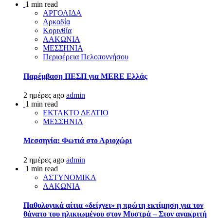
1 min read
ΑΡΓΟΛΙΔΑ
Αρκαδία
Κορινθία
ΛΑΚΩΝΙΑ
ΜΕΣΣΗΝΙΑ
Περιφέρεια Πελοποννήσου
Παρέμβαση ΠΕΣΠ για MERE Ελλάς
2 ημέρες ago
admin
1 min read
ΕΚΤΑΚΤΟ ΔΕΛΤΙΟ
ΜΕΣΣΗΝΙΑ
Μεσσηνία: Φωτιά στο Αριοχώρι
2 ημέρες ago
admin
1 min read
ΑΣΤΥΝΟΜΙΚΑ
ΛΑΚΩΝΙΑ
Παθολογικά αίτια «δείχνει» η πρώτη εκτίμηση για τον
θάνατο του ηλικιωμένου στον Μυστρά – Στον ανακριτή