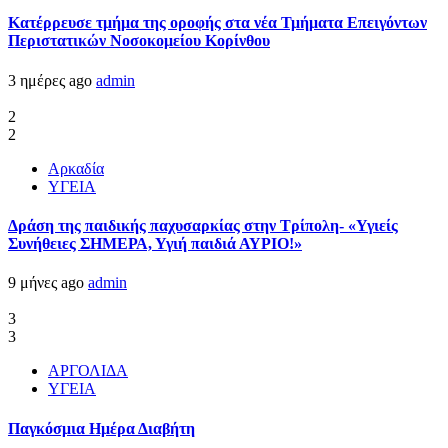
Kατέρρευσε τμήμα της οροφής στα νέα Τμήματα Επειγόντων
Περιστατικών Νοσοκομείου Κορίνθου
3 ημέρες ago
admin
2
2
Αρκαδία
ΥΓΕΙΑ
Δράση της παιδικής παχυσαρκίας στην Τρίπολη- «Υγιείς
Συνήθειες ΣΗΜΕΡΑ, Υγιή παιδιά ΑΥΡΙΟ!»
9 μήνες ago
admin
3
3
ΑΡΓΟΛΙΔΑ
ΥΓΕΙΑ
Παγκόσμια Ημέρα Διαβήτη