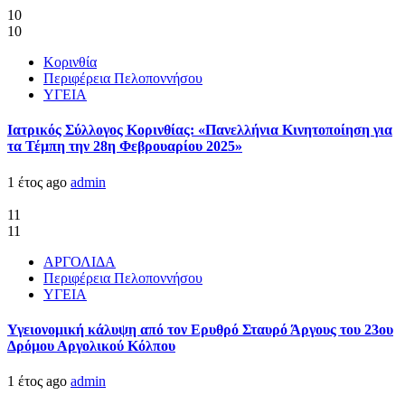
10
10
Κορινθία
Περιφέρεια Πελοποννήσου
ΥΓΕΙΑ
Ιατρικός Σύλλογος Κορινθίας: «Πανελλήνια Κινητοποίηση για
τα Τέμπη την 28η Φεβρουαρίου 2025»
1 έτος ago
admin
11
11
ΑΡΓΟΛΙΔΑ
Περιφέρεια Πελοποννήσου
ΥΓΕΙΑ
Υγειονομική κάλυψη από τον Ερυθρό Σταυρό Άργους του 23ου
Δρόμου Αργολικού Κόλπου
1 έτος ago
admin