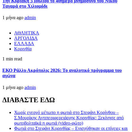
Την Κυριακή 5 Ιουλίου το 40ήμερο μνημόσυνο του Νίκου
Ταγαρά στο Χιλιομόδι
1 μήνα ago
admin
ΑΘΛΗΤΙΚΑ
ΑΡΓΟΛΙΔΑ
ΕΛΛΑΔΑ
Κορινθία
1 min read
ΕΚΟ Ράλλυ Ακρόπολις 2026: Το αναλυτικό πρόγραμμα του
αγώνα
1 μήνα ago
admin
ΔΙΑΒΑΣΤΕ ΕΔΩ
Χωρίς ενεργό μέτωπο η φωτιά στο Στεφάνι Κορίνθου –
Σ.Μουρίκης Αντιπεριφερειάρχης Κορινθίας: Ξεκίνησε από
φωτοβολταϊκά η φωτιά (video-φώτο)
Φωτιά στο Στεφάνι Κορινθίας – Ενισχύθηκαν οι επίγειες και