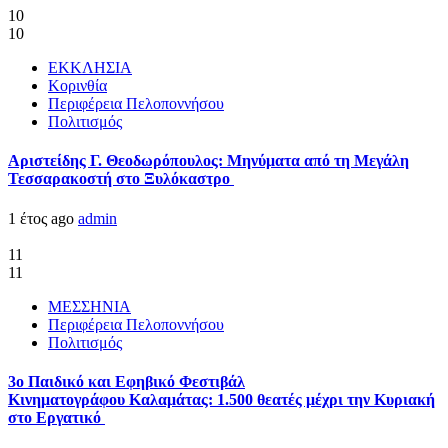
10
10
ΕΚΚΛΗΣΙΑ
Κορινθία
Περιφέρεια Πελοποννήσου
Πολιτισμός
Αριστείδης Γ. Θεοδωρόπουλος: Μηνύματα από τη Μεγάλη
Τεσσαρακοστή στο Ξυλόκαστρο
1 έτος ago
admin
11
11
ΜΕΣΣΗΝΙΑ
Περιφέρεια Πελοποννήσου
Πολιτισμός
3ο Παιδικό και Εφηβικό Φεστιβάλ
Κινηματογράφου Καλαμάτας: 1.500 θεατές μέχρι την Κυριακή
στο Εργατικό