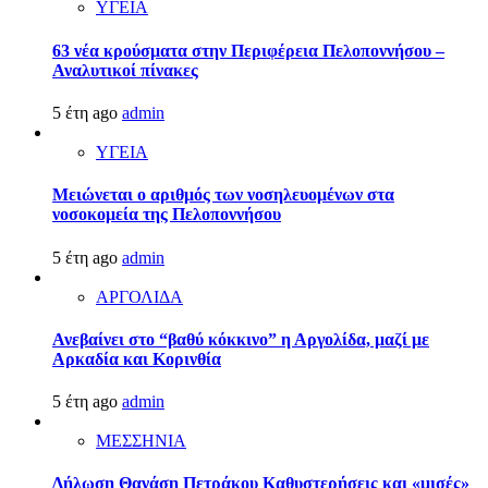
ΥΓΕΙΑ
63 νέα κρούσματα στην Περιφέρεια Πελοποννήσου –
Αναλυτικοί πίνακες
5 έτη ago
admin
ΥΓΕΙΑ
Μειώνεται ο αριθμός των νοσηλευομένων στα
νοσοκομεία της Πελοποννήσου
5 έτη ago
admin
ΑΡΓΟΛΙΔΑ
Ανεβαίνει στο “βαθύ κόκκινο” η Αργολίδα, μαζί με
Αρκαδία και Κορινθία
5 έτη ago
admin
ΜΕΣΣΗΝΙΑ
Δήλωση Θανάση Πετράκου Καθυστερήσεις και «μισές»