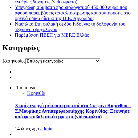
εναέριες δυνάμεις (video-φωτο)
Υπεγράφη σύμβαση προϋπολογισμού 450.000 ευρώ που
αφορά παρεμβάσεις ασφαλτόστρωσης και συντήρησης στο
ορεινό οδικό δίκτυο της Π.Ε. Αργολίδας
Ναύπλιο: Στη φυλακή οι δύο Ινδοί για τη δολοφονία του
58χρονου ψυχολόγου
Παρέμβαση ΠΕΣΠ για MERE Ελλάς
Kατηγορίες
Kατηγορίες
1 min read
Κορινθία
Χωρίς ενεργό μέτωπο η φωτιά στο Στεφάνι Κορίνθου –
Σ.Μουρίκης Αντιπεριφερειάρχης Κορινθίας: Ξεκίνησε
από φωτοβολταϊκά η φωτιά (video-φώτο)
14 ώρες ago
admin