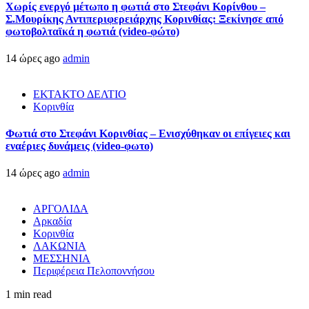
Χωρίς ενεργό μέτωπο η φωτιά στο Στεφάνι Κορίνθου –
Σ.Μουρίκης Αντιπεριφερειάρχης Κορινθίας: Ξεκίνησε από
φωτοβολταϊκά η φωτιά (video-φώτο)
14 ώρες ago
admin
ΕΚΤΑΚΤΟ ΔΕΛΤΙΟ
Κορινθία
Φωτιά στο Στεφάνι Κορινθίας – Ενισχύθηκαν οι επίγειες και
εναέριες δυνάμεις (video-φωτο)
14 ώρες ago
admin
ΑΡΓΟΛΙΔΑ
Αρκαδία
Κορινθία
ΛΑΚΩΝΙΑ
ΜΕΣΣΗΝΙΑ
Περιφέρεια Πελοποννήσου
1 min read