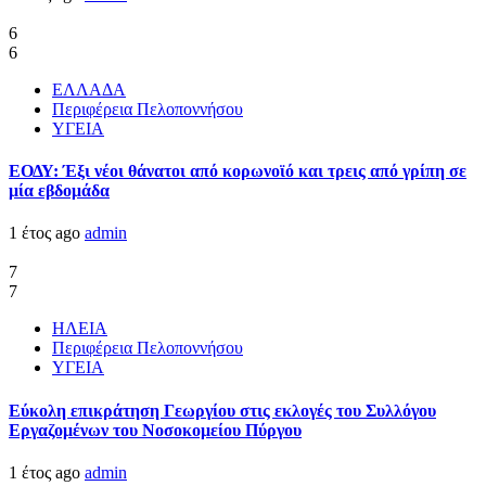
6
6
ΕΛΛΑΔΑ
Περιφέρεια Πελοποννήσου
ΥΓΕΙΑ
ΕΟΔΥ: Έξι νέοι θάνατοι από κορωνοϊό και τρεις από γρίπη σε
μία εβδομάδα
1 έτος ago
admin
7
7
ΗΛΕΙΑ
Περιφέρεια Πελοποννήσου
ΥΓΕΙΑ
Εύκολη επικράτηση Γεωργίου στις εκλογές του Συλλόγου
Εργαζομένων του Νοσοκομείου Πύργου
1 έτος ago
admin