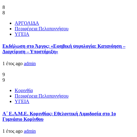
8
8
ΑΡΓΟΛΙΔΑ
Περιφέρεια Πελοποννήσου
ΥΓΕΙΑ
Εκδήλωση στο Άργος: «Εφηβική ψυχολογία: Κατανόηση –
Διαχείριση – Υποστήριξη»
1 έτος ago
admin
9
9
Κορινθία
Περιφέρεια Πελοποννήσου
ΥΓΕΙΑ
Α΄ Ε.Λ.Μ.Ε. Κορινθίας: Εθελοντική Αιμοδοσία στο 1ο
Γυμνάσιο Κορίνθου
1 έτος ago
admin