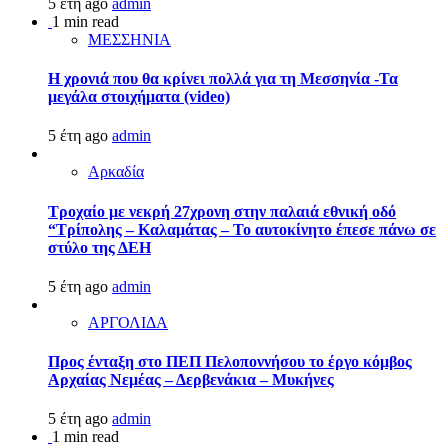
5 έτη ago
admin
1 min read
ΜΕΣΣΗΝΙΑ
Η χρονιά που θα κρίνει πολλά για τη Μεσσηνία -Τα
μεγάλα στοιχήματα (video)
5 έτη ago
admin
Αρκαδία
Τροχαίο με νεκρή 27χρονη στην παλαιά εθνική οδό
“Τρίπολης – Καλαμάτας – Το αυτοκίνητο έπεσε πάνω σε
στύλο της ΔΕΗ
5 έτη ago
admin
ΑΡΓΟΛΙΔΑ
Προς ένταξη στο ΠΕΠ Πελοποννήσου το έργο κόμβος
Αρχαίας Νεμέας – Δερβενάκια – Μυκήνες
5 έτη ago
admin
1 min read