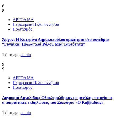
8
8
ΑΡΓΟΛΙΔΑ
Περιφέρεια Πελοποννήσου
Πολιτισμός
Άργος: Η Κατερίνα Δημακοπούλου ομιλήτρια στο συνέδριο
“Γυναίκα: Πολλαπλοί Ρόλοι, Μια Ταυτότητα”
1 έτος ago
admin
9
9
ΑΡΓΟΛΙΔΑ
Περιφέρεια Πελοποννήσου
Πολιτισμός
Λυγουριό Αργολίδας: Ολοκληρώθηκαν με μεγάλη επιτυχία οι
αποκριάτικες εκδηλώσεις του Συλλόγου «Ο Καββαδίας»
1 έτος ago
admin