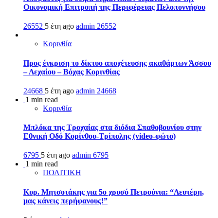
Οικονομική Επιτροπή της Περιφέρειας Πελοποννήσου
26552
5 έτη ago
admin
26552
Κορινθία
Προς έγκριση το δίκτυο αποχέτευσης ακαθάρτων Άσσου
– Λεχαίου – Βόχας Κορινθίας
24668
5 έτη ago
admin
24668
1 min read
Κορινθία
Μπλόκα της Τροχαίας στα διόδια Σπαθοβουνίου στην
Εθνική Οδό Κορίνθου-Τρίπολης (video-φώτο)
6795
5 έτη ago
admin
6795
1 min read
ΠΟΛΙΤΙΚΗ
Κυρ. Μητσοτάκης για 5ο χρυσό Πετρούνια: “Λευτέρη,
μας κάνεις περήφανους!”