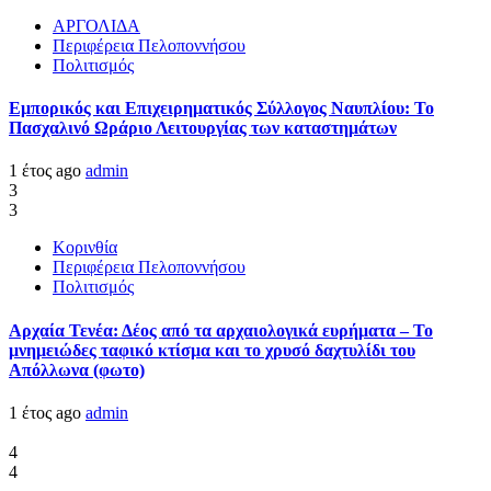
ΑΡΓΟΛΙΔΑ
Περιφέρεια Πελοποννήσου
Πολιτισμός
Εμπορικός και Επιχειρηματικός Σύλλογος Ναυπλίου: Το
Πασχαλινό Ωράριο Λειτουργίας των καταστημάτων
1 έτος ago
admin
3
3
Κορινθία
Περιφέρεια Πελοποννήσου
Πολιτισμός
Αρχαία Τενέα: Δέος από τα αρχαιολογικά ευρήματα – Το
μνημειώδες ταφικό κτίσμα και το χρυσό δαχτυλίδι του
Απόλλωνα (φωτο)
1 έτος ago
admin
4
4