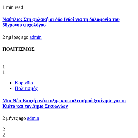
1 min read
Ναύπλιο: Στη φυλακή οι δύο Ινδοί για τη δολοφονία του
58χρονου ψυχολόγου
2 ημέρες ago
admin
ΠΟΛΙΤΙΣΜΟΣ
1
1
Κορινθία
Πολιτισμός
Μια Νέα Εποχή ανάπτυξης και πολιτισμού ξεκίνησε για το
Κιάτο και τον Δήμο Σικυωνίων
2 μήνες ago
admin
2
2