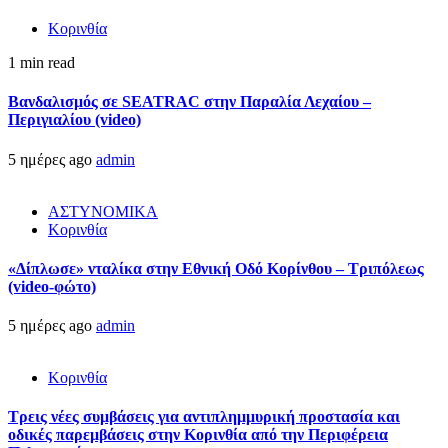
Κορινθία
1 min read
Βανδαλισμός σε SEATRAC στην Παραλία Λεχαίου –
Περιγιαλίου (video)
5 ημέρες ago
admin
ΑΣΤΥΝΟΜΙΚΑ
Κορινθία
«Δίπλωσε» νταλίκα στην Εθνική Oδό Κορίνθου – Τριπόλεως
(video-φώτο)
5 ημέρες ago
admin
Κορινθία
Τρεις νέες συμβάσεις για αντιπλημμυρική προστασία και
οδικές παρεμβάσεις στην Κορινθία από την Περιφέρεια