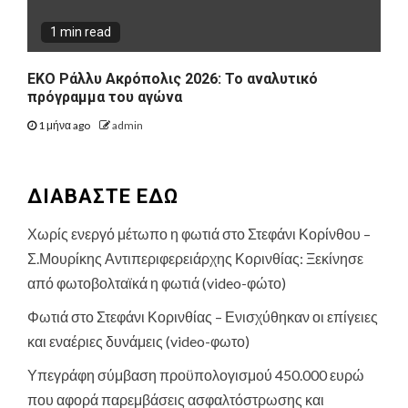
1 min read
ΕΚΟ Ράλλυ Ακρόπολις 2026: Το αναλυτικό
πρόγραμμα του αγώνα
1 μήνα ago
admin
ΔΙΑΒΑΣΤΕ ΕΔΩ
Χωρίς ενεργό μέτωπο η φωτιά στο Στεφάνι Κορίνθου –
Σ.Μουρίκης Αντιπεριφερειάρχης Κορινθίας: Ξεκίνησε
από φωτοβολταϊκά η φωτιά (video-φώτο)
Φωτιά στο Στεφάνι Κορινθίας – Ενισχύθηκαν οι επίγειες
και εναέριες δυνάμεις (video-φωτο)
Υπεγράφη σύμβαση προϋπολογισμού 450.000 ευρώ
που αφορά παρεμβάσεις ασφαλτόστρωσης και