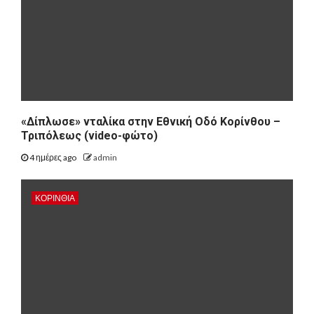
«Δίπλωσε» νταλίκα στην Εθνική Oδό Κορίνθου –
Τριπόλεως (video-φώτο)
4 ημέρες ago
admin
ΚΟΡΙΝΘΊΑ