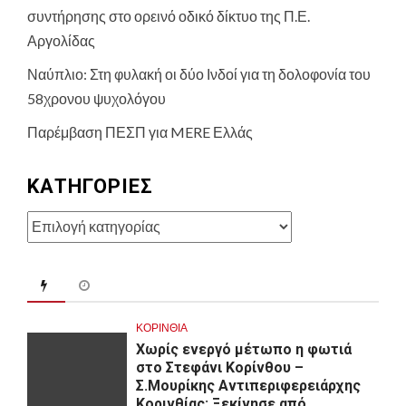
συντήρησης στο ορεινό οδικό δίκτυο της Π.Ε.
Αργολίδας
Ναύπλιο: Στη φυλακή οι δύο Ινδοί για τη δολοφονία του
58χρονου ψυχολόγου
Παρέμβαση ΠΕΣΠ για MERE Ελλάς
KΑΤΗΓΟΡΊΕΣ
Kατηγορίες
ΚΟΡΙΝΘΊΑ
Χωρίς ενεργό μέτωπο η φωτιά
στο Στεφάνι Κορίνθου –
Σ.Μουρίκης Αντιπεριφερειάρχης
Κορινθίας: Ξεκίνησε από