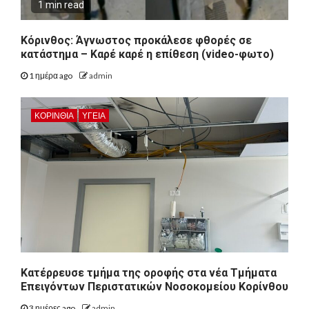
1 min read
Κόρινθος: Άγνωστος προκάλεσε φθορές σε
κατάστημα – Καρέ καρέ η επίθεση (video-φωτο)
1 ημέρα ago
admin
ΚΟΡΙΝΘΊΑ
ΥΓΕΙΑ
Kατέρρευσε τμήμα της οροφής στα νέα Τμήματα
Επειγόντων Περιστατικών Νοσοκομείου Κορίνθου
3 ημέρες ago
admin