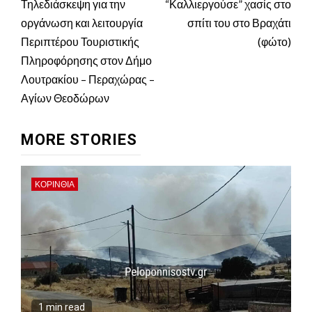
Reading
Τηλεδιάσκεψη για την
“Καλλιεργούσε” χασίς στο
οργάνωση και λειτουργία
σπίτι του στο Βραχάτι
Περιπτέρου Τουριστικής
(φώτο)
Πληροφόρησης στον Δήμο
Λουτρακίου – Περαχώρας –
Αγίων Θεοδώρων
MORE STORIES
ΚΟΡΙΝΘΊΑ
1 min read