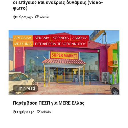
οι επίγειες και εναέριες δυνάμεις (video-
φωτο)
3 ώρες ago
admin
ΑΡΓΟΛΙΔΑ
ΑΡΚΑΔΊΑ
ΚΟΡΙΝΘΊΑ
ΛΑΚΩΝΙΑ
ΜΕΣΣΗΝΙΑ
ΠΕΡΙΦΈΡΕΙΑ ΠΕΛΟΠΟΝΝΉΣΟΥ
1 min read
Παρέμβαση ΠΕΣΠ για MERE Ελλάς
1 ημέρα ago
admin