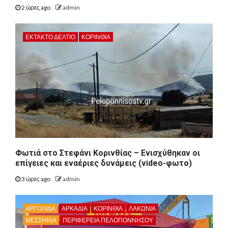
2 ώρες ago
admin
ΕΚΤΑΚΤΟ ΔΕΛΤΙΟ
ΚΟΡΙΝΘΊΑ
Φωτιά στο Στεφάνι Κορινθίας – Ενισχύθηκαν οι
επίγειες και εναέριες δυνάμεις (video-φωτο)
3 ώρες ago
admin
ΑΡΓΟΛΙΔΑ
ΑΡΚΑΔΊΑ
ΚΟΡΙΝΘΊΑ
ΛΑΚΩΝΙΑ
ΜΕΣΣΗΝΙΑ
ΠΕΡΙΦΈΡΕΙΑ ΠΕΛΟΠΟΝΝΉΣΟΥ