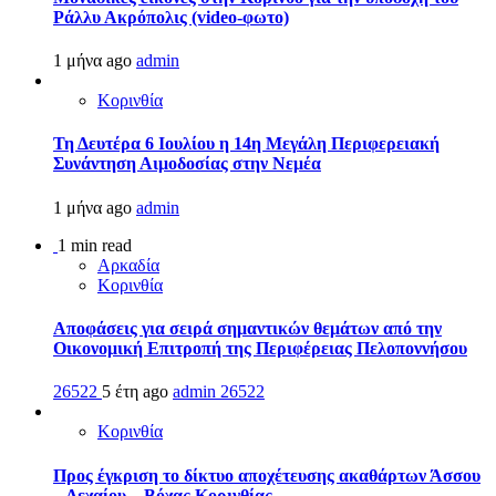
Ράλλυ Ακρόπολις (video-φωτο)
1 μήνα ago
admin
Κορινθία
Τη Δευτέρα 6 Ιουλίου η 14η Μεγάλη Περιφερειακή
Συνάντηση Αιμοδοσίας στην Νεμέα
1 μήνα ago
admin
1 min read
Αρκαδία
Κορινθία
Αποφάσεις για σειρά σημαντικών θεμάτων από την
Οικονομική Επιτροπή της Περιφέρειας Πελοποννήσου
26522
5 έτη ago
admin
26522
Κορινθία
Προς έγκριση το δίκτυο αποχέτευσης ακαθάρτων Άσσου
– Λεχαίου – Βόχας Κορινθίας