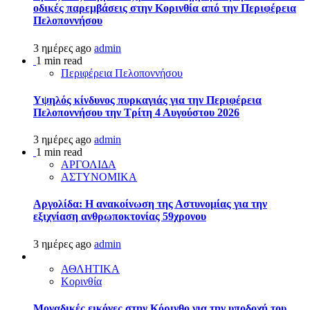
οδικές παρεμβάσεις στην Κορινθία από την Περιφέρεια
Πελοποννήσου
3 ημέρες ago
admin
1 min read
Περιφέρεια Πελοποννήσου
Υψηλός κίνδυνος πυρκαγιάς για την Περιφέρεια
Πελοποννήσου την Τρίτη 4 Αυγούστου 2026
3 ημέρες ago
admin
1 min read
ΑΡΓΟΛΙΔΑ
ΑΣΤΥΝΟΜΙΚΑ
Αργολίδα: Η ανακοίνωση της Αστυνομίας για την
εξιχνίαση ανθρωποκτονίας 59χρονου
3 ημέρες ago
admin
ΑΘΛΗΤΙΚΑ
Κορινθία
Μοναδικές εικόνες στην Κόρινθο για την υποδοχή του