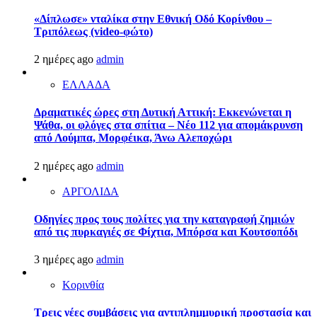
«Δίπλωσε» νταλίκα στην Εθνική Oδό Κορίνθου –
Τριπόλεως (video-φώτο)
2 ημέρες ago
admin
ΕΛΛΑΔΑ
Δραματικές ώρες στη Δυτική Αττική: Εκκενώνεται η
Ψάθα, οι φλόγες στα σπίτια – Νέο 112 για απομάκρυνση
από Λούμπα, Μορφέικα, Άνω Αλεποχώρι
2 ημέρες ago
admin
ΑΡΓΟΛΙΔΑ
Οδηγίες προς τους πολίτες για την καταγραφή ζημιών
από τις πυρκαγιές σε Φίχτια, Μπόρσα και Κουτσοπόδι
3 ημέρες ago
admin
Κορινθία
Τρεις νέες συμβάσεις για αντιπλημμυρική προστασία και