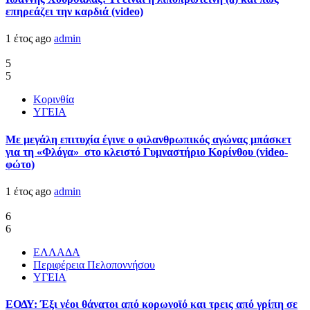
επηρεάζει την καρδιά (video)
1 έτος ago
admin
5
5
Κορινθία
ΥΓΕΙΑ
Με μεγάλη επιτυχία έγινε ο φιλανθρωπικός αγώνας μπάσκετ
για τη «Φλόγα» στο κλειστό Γυμναστήριο Κορίνθου (video-
φώτο)
1 έτος ago
admin
6
6
ΕΛΛΑΔΑ
Περιφέρεια Πελοποννήσου
ΥΓΕΙΑ
ΕΟΔΥ: Έξι νέοι θάνατοι από κορωνοϊό και τρεις από γρίπη σε