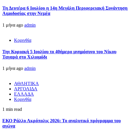
Τη Δευτέρα 6 Ιουλίου η 14η Μεγάλη Περιφερειακή Συνάντηση
Αιμοδοσίας στην Νεμέα
1 μήνα ago
admin
Κορινθία
Την Κυριακή 5 Ιουλίου το 40ήμερο μνημόσυνο του Νίκου
Ταγαρά στο Χιλιομόδι
1 μήνα ago
admin
ΑΘΛΗΤΙΚΑ
ΑΡΓΟΛΙΔΑ
ΕΛΛΑΔΑ
Κορινθία
1 min read
ΕΚΟ Ράλλυ Ακρόπολις 2026: Το αναλυτικό πρόγραμμα του
αγώνα