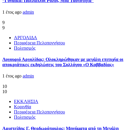
“Γυναίκα: Πολλαπλοί Ρόλοι, Μια Ταυτότητα”
1 έτος ago
admin
9
9
ΑΡΓΟΛΙΔΑ
Περιφέρεια Πελοποννήσου
Πολιτισμός
Λυγουριό Αργολίδας: Ολοκληρώθηκαν με μεγάλη επιτυχία οι
αποκριάτικες εκδηλώσεις του Συλλόγου «Ο Καββαδίας»
1 έτος ago
admin
10
10
ΕΚΚΛΗΣΙΑ
Κορινθία
Περιφέρεια Πελοποννήσου
Πολιτισμός
Αριστείδης Γ. Θεοδωρόπουλος: Μηνύματα από τη Μεγάλη