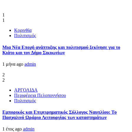
1
1
Κορινθία
Πολιτισμός
Μια Νέα Εποχή ανάπτυξης και πολιτισμού ξεκίνησε για το
Κιάτο και τον Δήμο Σικυωνίων
1 μήνα ago
admin
2
2
ΑΡΓΟΛΙΔΑ
Περιφέρεια Πελοποννήσου
Πολιτισμός
Εμπορικός και Επιχειρηματικός Σύλλογος Ναυπλίου: Το
Πασχαλινό Ωράριο Λειτουργίας των καταστημάτων
1 έτος ago
admin