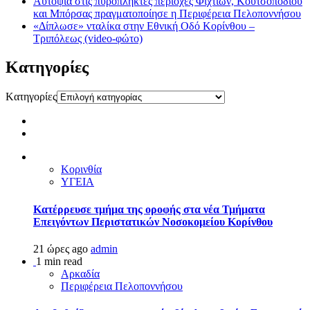
Αυτοψία στις πυρόπληκτες περιοχές Φιχτίων, Κουτσοποδίου
και Μπόρσας πραγματοποίησε η Περιφέρεια Πελοποννήσου
«Δίπλωσε» νταλίκα στην Εθνική Oδό Κορίνθου –
Τριπόλεως (video-φώτο)
Kατηγορίες
Kατηγορίες
Κορινθία
ΥΓΕΙΑ
Kατέρρευσε τμήμα της οροφής στα νέα Τμήματα
Επειγόντων Περιστατικών Νοσοκομείου Κορίνθου
21 ώρες ago
admin
1 min read
Αρκαδία
Περιφέρεια Πελοποννήσου