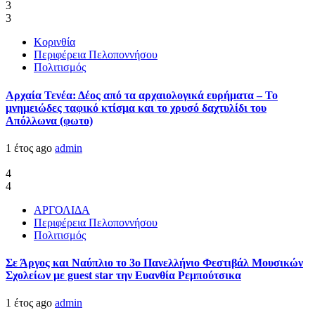
3
3
Κορινθία
Περιφέρεια Πελοποννήσου
Πολιτισμός
Αρχαία Τενέα: Δέος από τα αρχαιολογικά ευρήματα – Το
μνημειώδες ταφικό κτίσμα και το χρυσό δαχτυλίδι του
Απόλλωνα (φωτο)
1 έτος ago
admin
4
4
ΑΡΓΟΛΙΔΑ
Περιφέρεια Πελοποννήσου
Πολιτισμός
Σε Άργος και Ναύπλιο το 3ο Πανελλήνιο Φεστιβάλ Μουσικών
Σχολείων με guest star την Ευανθία Ρεμπούτσικα
1 έτος ago
admin