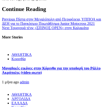
Continue Reading
Previous
Πίστα στην Μεγαλόπολη από Περιφέρεια, ΥΠΠΟΑ και
ΔΕΗ για το Παγκόσμιο Πρωτάθλημα Junior Motocross 2021
Next
Τουρνουά τένις «ΣΠΙΝΟΣ OPEN» στην Καλαμάτα
More Stories
ΑΘΛΗΤΙΚΑ
Κορινθία
Μοναδικές εικόνες στην Κόρινθο για την υποδοχή του Ράλλυ
Ακρόπολις (video-φωτο)
1 μήνα ago
admin
ΑΘΛΗΤΙΚΑ
ΑΡΓΟΛΙΔΑ
ΕΛΛΑΔΑ