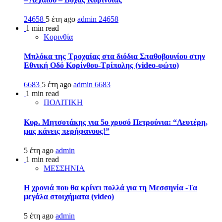
24658
5 έτη ago
admin
24658
1 min read
Κορινθία
Μπλόκα της Τροχαίας στα διόδια Σπαθοβουνίου στην
Εθνική Οδό Κορίνθου-Τρίπολης (video-φώτο)
6683
5 έτη ago
admin
6683
1 min read
ΠΟΛΙΤΙΚΗ
Κυρ. Μητσοτάκης για 5ο χρυσό Πετρούνια: “Λευτέρη,
μας κάνεις περήφανους!”
5 έτη ago
admin
1 min read
ΜΕΣΣΗΝΙΑ
Η χρονιά που θα κρίνει πολλά για τη Μεσσηνία -Τα
μεγάλα στοιχήματα (video)
5 έτη ago
admin