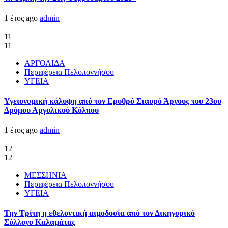
1 έτος ago
admin
11
11
ΑΡΓΟΛΙΔΑ
Περιφέρεια Πελοποννήσου
ΥΓΕΙΑ
Υγειονομική κάλυψη από τον Ερυθρό Σταυρό Άργους του 23ου
Δρόμου Αργολικού Κόλπου
1 έτος ago
admin
12
12
ΜΕΣΣΗΝΙΑ
Περιφέρεια Πελοποννήσου
ΥΓΕΙΑ
Την Τρίτη η εθελοντική αιμοδοσία από τον Δικηγορικό
Σύλλογο Καλαμάτας