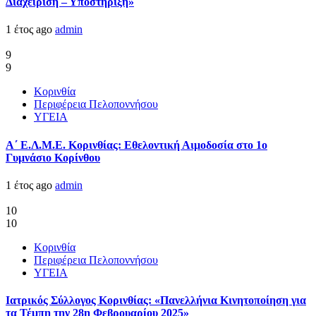
Διαχείριση – Υποστήριξη»
1 έτος ago
admin
9
9
Κορινθία
Περιφέρεια Πελοποννήσου
ΥΓΕΙΑ
Α΄ Ε.Λ.Μ.Ε. Κορινθίας: Εθελοντική Αιμοδοσία στο 1ο
Γυμνάσιο Κορίνθου
1 έτος ago
admin
10
10
Κορινθία
Περιφέρεια Πελοποννήσου
ΥΓΕΙΑ
Ιατρικός Σύλλογος Κορινθίας: «Πανελλήνια Κινητοποίηση για
τα Τέμπη την 28η Φεβρουαρίου 2025»