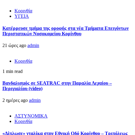
Κορινθία
ΥΓΕΙΑ
Kατέρρευσε τμήμα της οροφής στα νέα Τμήματα Επειγόντων
Περιστατικών Νοσοκομείου Κορίνθου
21 ώρες ago
admin
Κορινθία
1 min read
Βανδαλισμός σε SEATRAC στην Παραλία Λεχαίου –
Περιγιαλίου (video)
2 ημέρες ago
admin
ΑΣΤΥΝΟΜΙΚΑ
Κορινθία
«Δίπλωσε» νταλίκα στην Εθνική Oδό Κορίνθου – Τριπόλεως