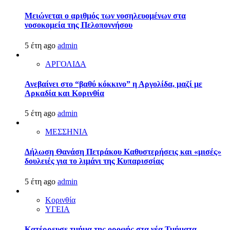
Μειώνεται ο αριθμός των νοσηλευομένων στα
νοσοκομεία της Πελοποννήσου
5 έτη ago
admin
ΑΡΓΟΛΙΔΑ
Ανεβαίνει στο “βαθύ κόκκινο” η Αργολίδα, μαζί με
Αρκαδία και Κορινθία
5 έτη ago
admin
ΜΕΣΣΗΝΙΑ
Δήλωση Θανάση Πετράκου Καθυστερήσεις και «μισές»
δουλειές για το λιμάνι της Κυπαρισσίας
5 έτη ago
admin
Κορινθία
ΥΓΕΙΑ
Kατέρρευσε τμήμα της οροφής στα νέα Τμήματα