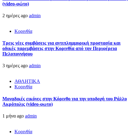
(video-φώτο)
2 ημέρες ago
admin
Κορινθία
Τρεις νέες συμβάσεις για αντιπλημμυρική προστασία και
οδικές παρεμβάσεις στην Κορινθία από την Περιφέρεια
Πελοποννήσου
3 ημέρες ago
admin
ΑΘΛΗΤΙΚΑ
Κορινθία
Μοναδικές εικόνες στην Κόρινθο για την υποδοχή του Ράλλυ
Ακρόπολις (video-φωτο)
1 μήνα ago
admin
Κορινθία