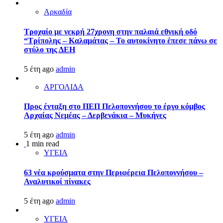
Αρκαδία
Τροχαίο με νεκρή 27χρονη στην παλαιά εθνική οδό
“Τρίπολης – Καλαμάτας – Το αυτοκίνητο έπεσε πάνω σε
στύλο της ΔΕΗ
5 έτη ago
admin
ΑΡΓΟΛΙΔΑ
Προς ένταξη στο ΠΕΠ Πελοποννήσου το έργο κόμβος
Αρχαίας Νεμέας – Δερβενάκια – Μυκήνες
5 έτη ago
admin
1 min read
ΥΓΕΙΑ
63 νέα κρούσματα στην Περιφέρεια Πελοποννήσου –
Αναλυτικοί πίνακες
5 έτη ago
admin
ΥΓΕΙΑ