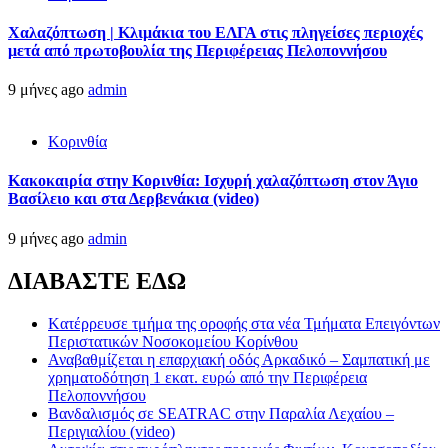
Χαλαζόπτωση | Κλιμάκια του ΕΛΓΑ στις πληγείσες περιοχές
μετά από πρωτοβουλία της Περιφέρειας Πελοποννήσου
9 μήνες ago
admin
Κορινθία
Κακοκαιρία στην Κορινθία: Ισχυρή χαλαζόπτωση στον Άγιο
Βασίλειο και στα Δερβενάκια (video)
9 μήνες ago
admin
ΔΙΑΒΑΣΤΕ ΕΔΩ
Kατέρρευσε τμήμα της οροφής στα νέα Τμήματα Επειγόντων
Περιστατικών Νοσοκομείου Κορίνθου
Αναβαθμίζεται η επαρχιακή οδός Αρκαδικό – Σαμπατική με
χρηματοδότηση 1 εκατ. ευρώ από την Περιφέρεια
Πελοποννήσου
Βανδαλισμός σε SEATRAC στην Παραλία Λεχαίου –
Περιγιαλίου (video)