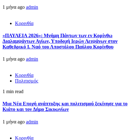
1 μήνα ago
admin
Κορινθία
«ΠΑΥΛΕΙΑ 2026»: Μνήμη Πάντων των εν Κορίνθω
Διαλαμψάντων Αγίων, Υποδοχή Ιερών Λειψάνων στον
Καθεδρικό Ι. Ναό του Αποστόλου Παύλου Κορίνθου
1 μήνα ago
admin
Κορινθία
Πολιτισμός
1 min read
Μια Νέα Εποχή ανάπτυξης και πολιτισμού ξεκίνησε για το
Κιάτο και τον Δήμο Σικυωνίων
1 μήνα ago
admin
Κορινθία