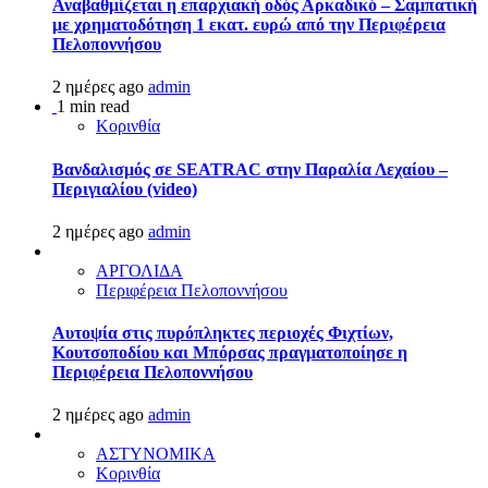
Αναβαθμίζεται η επαρχιακή οδός Αρκαδικό – Σαμπατική
με χρηματοδότηση 1 εκατ. ευρώ από την Περιφέρεια
Πελοποννήσου
2 ημέρες ago
admin
1 min read
Κορινθία
Βανδαλισμός σε SEATRAC στην Παραλία Λεχαίου –
Περιγιαλίου (video)
2 ημέρες ago
admin
ΑΡΓΟΛΙΔΑ
Περιφέρεια Πελοποννήσου
Αυτοψία στις πυρόπληκτες περιοχές Φιχτίων,
Κουτσοποδίου και Μπόρσας πραγματοποίησε η
Περιφέρεια Πελοποννήσου
2 ημέρες ago
admin
ΑΣΤΥΝΟΜΙΚΑ
Κορινθία