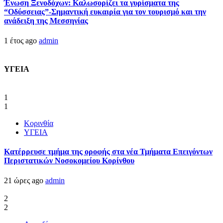
Ένωση Ξενοδόχων: Καλωσορίζει τα γυρίσματα της
“Οδύσσειας”-Σημαντική ευκαιρία για τον τουρισμό και την
ανάδειξη της Μεσσηνίας
1 έτος ago
admin
ΥΓΕΙΑ
1
1
Κορινθία
ΥΓΕΙΑ
Kατέρρευσε τμήμα της οροφής στα νέα Τμήματα Επειγόντων
Περιστατικών Νοσοκομείου Κορίνθου
21 ώρες ago
admin
2
2