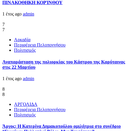
ΠΙΝΑΚΟΘΗΚΗ ΚΟΡΊΝΘΟΥ
1 έτος ago
admin
7
7
Αρκαδία
Περιφέρεια Πελοποννήσου
Πολιτισμός
Αναπαράσταση της πολιορκίας του Κάστρου της Καρύταινας
στις 22 Μαρτίου
1 έτος ago
admin
8
8
ΑΡΓΟΛΙΔΑ
Περιφέρεια Πελοποννήσου
Πολιτισμός
Άργος: Η Κατερίνα Δημακοπούλου ομιλήτρια στο συνέδριο