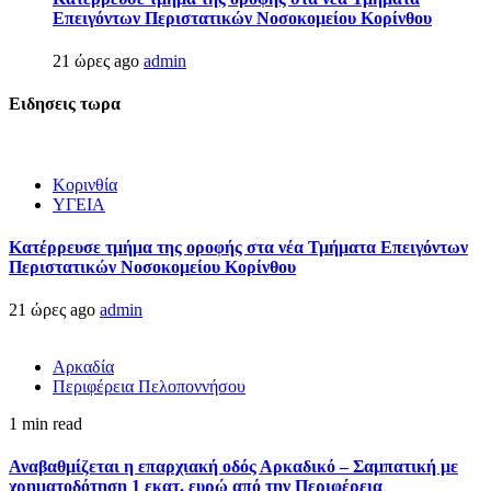
Επειγόντων Περιστατικών Νοσοκομείου Κορίνθου
21 ώρες ago
admin
Ειδησεις τωρα
Κορινθία
ΥΓΕΙΑ
Kατέρρευσε τμήμα της οροφής στα νέα Τμήματα Επειγόντων
Περιστατικών Νοσοκομείου Κορίνθου
21 ώρες ago
admin
Αρκαδία
Περιφέρεια Πελοποννήσου
1 min read
Αναβαθμίζεται η επαρχιακή οδός Αρκαδικό – Σαμπατική με
χρηματοδότηση 1 εκατ. ευρώ από την Περιφέρεια