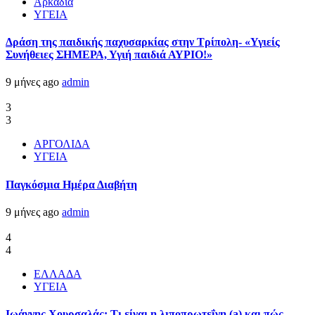
Αρκαδία
ΥΓΕΙΑ
Δράση της παιδικής παχυσαρκίας στην Τρίπολη- «Υγιείς
Συνήθειες ΣΗΜΕΡΑ, Υγιή παιδιά ΑΥΡΙΟ!»
9 μήνες ago
admin
3
3
ΑΡΓΟΛΙΔΑ
ΥΓΕΙΑ
Παγκόσμια Ημέρα Διαβήτη
9 μήνες ago
admin
4
4
ΕΛΛΑΔΑ
ΥΓΕΙΑ
Ιωάννης Χουρσαλάς: Τι είναι η λιποπρωτεΐνη (a) και πώς