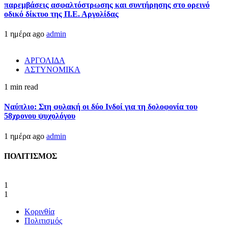
παρεμβάσεις ασφαλτόστρωσης και συντήρησης στο ορεινό
οδικό δίκτυο της Π.Ε. Αργολίδας
1 ημέρα ago
admin
ΑΡΓΟΛΙΔΑ
ΑΣΤΥΝΟΜΙΚΑ
1 min read
Ναύπλιο: Στη φυλακή οι δύο Ινδοί για τη δολοφονία του
58χρονου ψυχολόγου
1 ημέρα ago
admin
ΠΟΛΙΤΙΣΜΟΣ
1
1
Κορινθία
Πολιτισμός