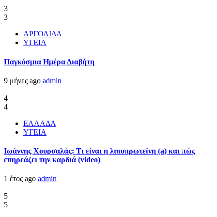
3
3
ΑΡΓΟΛΙΔΑ
ΥΓΕΙΑ
Παγκόσμια Ημέρα Διαβήτη
9 μήνες ago
admin
4
4
ΕΛΛΑΔΑ
ΥΓΕΙΑ
Ιωάννης Χουρσαλάς: Τι είναι η λιποπρωτεΐνη (a) και πώς
επηρεάζει την καρδιά (video)
1 έτος ago
admin
5
5