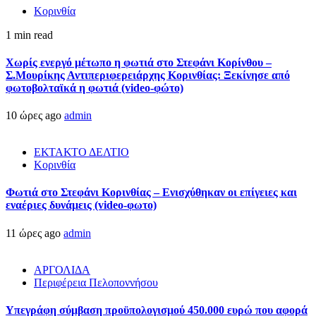
Κορινθία
1 min read
Χωρίς ενεργό μέτωπο η φωτιά στο Στεφάνι Κορίνθου –
Σ.Μουρίκης Αντιπεριφερειάρχης Κορινθίας: Ξεκίνησε από
φωτοβολταϊκά η φωτιά (video-φώτο)
10 ώρες ago
admin
ΕΚΤΑΚΤΟ ΔΕΛΤΙΟ
Κορινθία
Φωτιά στο Στεφάνι Κορινθίας – Ενισχύθηκαν οι επίγειες και
εναέριες δυνάμεις (video-φωτο)
11 ώρες ago
admin
ΑΡΓΟΛΙΔΑ
Περιφέρεια Πελοποννήσου
Υπεγράφη σύμβαση προϋπολογισμού 450.000 ευρώ που αφορά