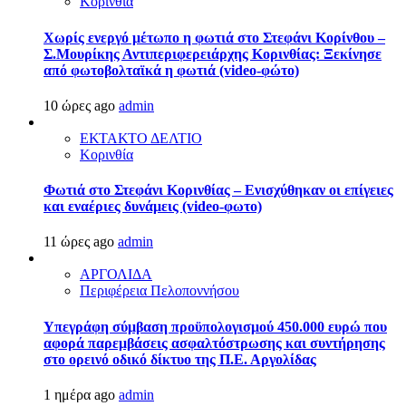
Κορινθία
Χωρίς ενεργό μέτωπο η φωτιά στο Στεφάνι Κορίνθου –
Σ.Μουρίκης Αντιπεριφερειάρχης Κορινθίας: Ξεκίνησε
από φωτοβολταϊκά η φωτιά (video-φώτο)
10 ώρες ago
admin
ΕΚΤΑΚΤΟ ΔΕΛΤΙΟ
Κορινθία
Φωτιά στο Στεφάνι Κορινθίας – Ενισχύθηκαν οι επίγειες
και εναέριες δυνάμεις (video-φωτο)
11 ώρες ago
admin
ΑΡΓΟΛΙΔΑ
Περιφέρεια Πελοποννήσου
Υπεγράφη σύμβαση προϋπολογισμού 450.000 ευρώ που
αφορά παρεμβάσεις ασφαλτόστρωσης και συντήρησης
στο ορεινό οδικό δίκτυο της Π.Ε. Αργολίδας
1 ημέρα ago
admin