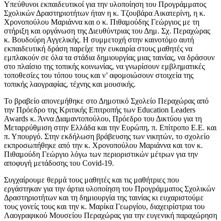
Υπεύθυνοι εκπαιδευτικοί για την υλοποίηση του Προγράμματος
Σχολικών Δραστηριοτήτων ήταν η κ. Τζουβάρα Αικατερίνη, η κ.
Χρονοπούλου Μαριάννα και ο κ. Πιθαμούδης Γεώργιος με τη
στήριξη και οργάνωση της Διευθύντριας του Δημ. Σχ. Περαχώρας
κ. Βουδούρη Αγγελικής. Η συμμετοχή στην καινοτόμο αυτή
εκπαιδευτική δράση παρείχε την ευκαιρία στους μαθητές να
εμπλακούν σε όλα τα στάδια δημιουργίας μιας ταινίας, να δράσουν
στο πλαίσιο της τοπικής κοινωνίας, να γνωρίσουν εμβληματικές
τοποθεσίες του τόπου τους και ν’ αφομοιώσουν στοιχεία της
τοπικής λαογραφίας, τέχνης και μουσικής.
Το βραβείο απονεμήθηκε στο Δημοτικό Σχολείο Περαχώρας από
την Πρόεδρο της Κριτικής Επιτροπής των Education Leaders
Awards κ. Άννα Διαμαντοπούλου, Πρόεδρο του Δικτύου για τη
Μεταρρύθμιση στην Ελλάδα και την Ευρώπη, π. Επίτροπο Ε.Ε. και
π. Υπουργό. Στην εκδήλωση βράβευσης των νικητών, το σχολείο
εκπροσωπήθηκε από την κ. Χρονοπούλου Μαριάννα και τον κ.
Πιθαμούδη Γεώργιο λόγω των περιοριστικών μέτρων για την
αποφυγή μετάδοσης του Covid-19.
Συγχαίρουμε θερμά τους μαθητές και τις μαθήτριες που
εργάστηκαν για την άρτια υλοποίηση του Προγράμματος Σχολικών
Δραστηριοτήτων και τη δημιουργία της ταινίας κι ευχαριστούμε
τους γονείς τους και την κ. Μαρίκα Γεωργίου, διαχειρίστρια του
Λαογραφικού Μουσείου Περαχώρας για την ευγενική παραχώρηση