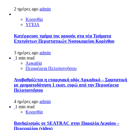
2 ημέρες ago
admin
Κορινθία
ΥΓΕΙΑ
Kατέρρευσε τμήμα της οροφής στα νέα Τμήματα
Επειγόντων Περιστατικών Νοσοκομείου Κορίνθου
3 ημέρες ago
admin
1 min read
Αρκαδία
Περιφέρεια Πελοποννήσου
Αναβαθμίζεται η επαρχιακή οδός Αρκαδικό – Σαμπατική
με χρηματοδότηση 1 εκατ. ευρώ από την Περιφέρεια
Πελοποννήσου
4 ημέρες ago
admin
1 min read
Κορινθία
Βανδαλισμός σε SEATRAC στην Παραλία Λεχαίου –
Περιγιαλίου (video)