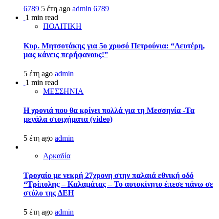
6789
5 έτη ago
admin
6789
1 min read
ΠΟΛΙΤΙΚΗ
Κυρ. Μητσοτάκης για 5ο χρυσό Πετρούνια: “Λευτέρη,
μας κάνεις περήφανους!”
5 έτη ago
admin
1 min read
ΜΕΣΣΗΝΙΑ
Η χρονιά που θα κρίνει πολλά για τη Μεσσηνία -Τα
μεγάλα στοιχήματα (video)
5 έτη ago
admin
Αρκαδία
Τροχαίο με νεκρή 27χρονη στην παλαιά εθνική οδό
“Τρίπολης – Καλαμάτας – Το αυτοκίνητο έπεσε πάνω σε
στύλο της ΔΕΗ
5 έτη ago
admin