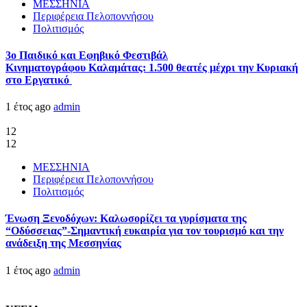
ΜΕΣΣΗΝΙΑ
Περιφέρεια Πελοποννήσου
Πολιτισμός
3ο Παιδικό και Εφηβικό Φεστιβάλ
Κινηματογράφου Καλαμάτας: 1.500 θεατές μέχρι την Κυριακή
στο Εργατικό
1 έτος ago
admin
12
12
ΜΕΣΣΗΝΙΑ
Περιφέρεια Πελοποννήσου
Πολιτισμός
Ένωση Ξενοδόχων: Καλωσορίζει τα γυρίσματα της
“Οδύσσειας”-Σημαντική ευκαιρία για τον τουρισμό και την
ανάδειξη της Μεσσηνίας
1 έτος ago
admin