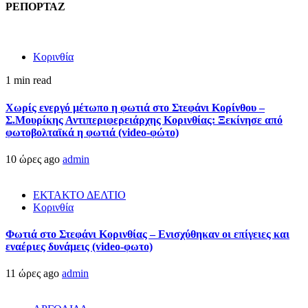
ΡΕΠΟΡΤΑΖ
Κορινθία
1 min read
Χωρίς ενεργό μέτωπο η φωτιά στο Στεφάνι Κορίνθου –
Σ.Μουρίκης Αντιπεριφερειάρχης Κορινθίας: Ξεκίνησε από
φωτοβολταϊκά η φωτιά (video-φώτο)
10 ώρες ago
admin
ΕΚΤΑΚΤΟ ΔΕΛΤΙΟ
Κορινθία
Φωτιά στο Στεφάνι Κορινθίας – Ενισχύθηκαν οι επίγειες και
εναέριες δυνάμεις (video-φωτο)
11 ώρες ago
admin