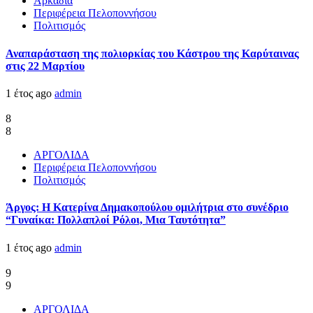
Αρκαδία
Περιφέρεια Πελοποννήσου
Πολιτισμός
Αναπαράσταση της πολιορκίας του Κάστρου της Καρύταινας
στις 22 Μαρτίου
1 έτος ago
admin
8
8
ΑΡΓΟΛΙΔΑ
Περιφέρεια Πελοποννήσου
Πολιτισμός
Άργος: Η Κατερίνα Δημακοπούλου ομιλήτρια στο συνέδριο
“Γυναίκα: Πολλαπλοί Ρόλοι, Μια Ταυτότητα”
1 έτος ago
admin
9
9
ΑΡΓΟΛΙΔΑ