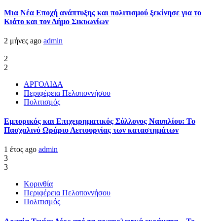
Μια Νέα Εποχή ανάπτυξης και πολιτισμού ξεκίνησε για το
Κιάτο και τον Δήμο Σικυωνίων
2 μήνες ago
admin
2
2
ΑΡΓΟΛΙΔΑ
Περιφέρεια Πελοποννήσου
Πολιτισμός
Εμπορικός και Επιχειρηματικός Σύλλογος Ναυπλίου: Το
Πασχαλινό Ωράριο Λειτουργίας των καταστημάτων
1 έτος ago
admin
3
3
Κορινθία
Περιφέρεια Πελοποννήσου
Πολιτισμός