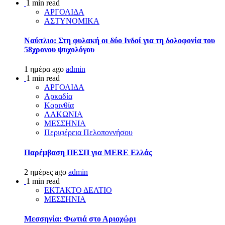
1 min read
ΑΡΓΟΛΙΔΑ
ΑΣΤΥΝΟΜΙΚΑ
Ναύπλιο: Στη φυλακή οι δύο Ινδοί για τη δολοφονία του
58χρονου ψυχολόγου
1 ημέρα ago
admin
1 min read
ΑΡΓΟΛΙΔΑ
Αρκαδία
Κορινθία
ΛΑΚΩΝΙΑ
ΜΕΣΣΗΝΙΑ
Περιφέρεια Πελοποννήσου
Παρέμβαση ΠΕΣΠ για MERE Ελλάς
2 ημέρες ago
admin
1 min read
ΕΚΤΑΚΤΟ ΔΕΛΤΙΟ
ΜΕΣΣΗΝΙΑ
Μεσσηνία: Φωτιά στο Αριοχώρι