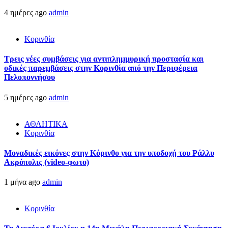
4 ημέρες ago
admin
Κορινθία
Τρεις νέες συμβάσεις για αντιπλημμυρική προστασία και
οδικές παρεμβάσεις στην Κορινθία από την Περιφέρεια
Πελοποννήσου
5 ημέρες ago
admin
ΑΘΛΗΤΙΚΑ
Κορινθία
Μοναδικές εικόνες στην Κόρινθο για την υποδοχή του Ράλλυ
Ακρόπολις (video-φωτο)
1 μήνα ago
admin
Κορινθία