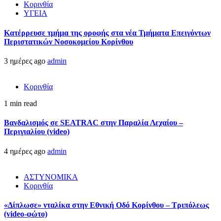
Κορινθία
ΥΓΕΙΑ
Kατέρρευσε τμήμα της οροφής στα νέα Τμήματα Επειγόντων
Περιστατικών Νοσοκομείου Κορίνθου
3 ημέρες ago
admin
Κορινθία
1 min read
Βανδαλισμός σε SEATRAC στην Παραλία Λεχαίου –
Περιγιαλίου (video)
4 ημέρες ago
admin
ΑΣΤΥΝΟΜΙΚΑ
Κορινθία
«Δίπλωσε» νταλίκα στην Εθνική Oδό Κορίνθου – Τριπόλεως
(video-φώτο)