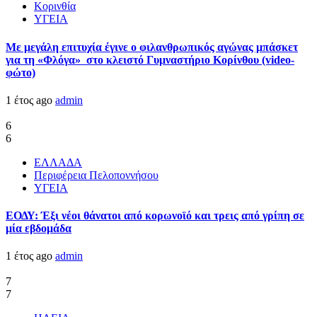
Κορινθία
ΥΓΕΙΑ
Με μεγάλη επιτυχία έγινε ο φιλανθρωπικός αγώνας μπάσκετ
για τη «Φλόγα» στο κλειστό Γυμναστήριο Κορίνθου (video-
φώτο)
1 έτος ago
admin
6
6
ΕΛΛΑΔΑ
Περιφέρεια Πελοποννήσου
ΥΓΕΙΑ
ΕΟΔΥ: Έξι νέοι θάνατοι από κορωνοϊό και τρεις από γρίπη σε
μία εβδομάδα
1 έτος ago
admin
7
7