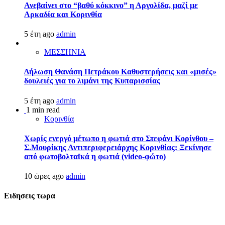
Ανεβαίνει στο “βαθύ κόκκινο” η Αργολίδα, μαζί με
Αρκαδία και Κορινθία
5 έτη ago
admin
ΜΕΣΣΗΝΙΑ
Δήλωση Θανάση Πετράκου Καθυστερήσεις και «μισές»
δουλειές για το λιμάνι της Κυπαρισσίας
5 έτη ago
admin
1 min read
Κορινθία
Χωρίς ενεργό μέτωπο η φωτιά στο Στεφάνι Κορίνθου –
Σ.Μουρίκης Αντιπεριφερειάρχης Κορινθίας: Ξεκίνησε
από φωτοβολταϊκά η φωτιά (video-φώτο)
10 ώρες ago
admin
Ειδησεις τωρα