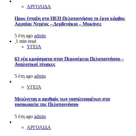
ΑΡΓΟΛΙΔΑ
Προς ένταξη στο ΠΕΠ Πελοποννήσου το έργο κόμβος
Αρχαίας Νεμέας – Δερβενάκια – Μυκήνες
5 έτη ago
admin
1 min read
ΥΓΕΙΑ
63 νέα κρούσματα στην Περιφέρεια Πελοποννήσου –
Αναλυτικοί πίνακες
5 έτη ago
admin
ΥΓΕΙΑ
Μειώνεται ο αριθμός των νοσηλευομένων στα
νοσοκομεία της Πελοποννήσου
5 έτη ago
admin
ΑΡΓΟΛΙΔΑ