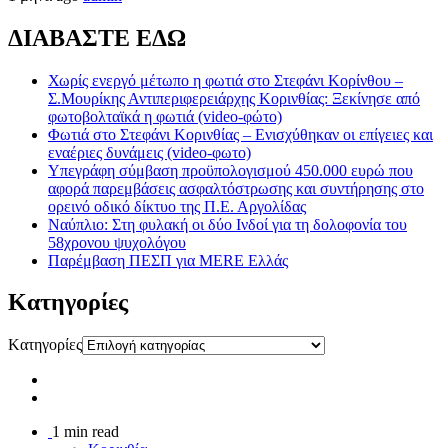
ΔΙΑΒΑΣΤΕ ΕΔΩ
Χωρίς ενεργό μέτωπο η φωτιά στο Στεφάνι Κορίνθου –
Σ.Μουρίκης Αντιπεριφερειάρχης Κορινθίας: Ξεκίνησε από
φωτοβολταϊκά η φωτιά (video-φώτο)
Φωτιά στο Στεφάνι Κορινθίας – Ενισχύθηκαν οι επίγειες και
εναέριες δυνάμεις (video-φωτο)
Υπεγράφη σύμβαση προϋπολογισμού 450.000 ευρώ που
αφορά παρεμβάσεις ασφαλτόστρωσης και συντήρησης στο
ορεινό οδικό δίκτυο της Π.Ε. Αργολίδας
Ναύπλιο: Στη φυλακή οι δύο Ινδοί για τη δολοφονία του
58χρονου ψυχολόγου
Παρέμβαση ΠΕΣΠ για MERE Ελλάς
Kατηγορίες
Kατηγορίες
1 min read