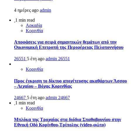
4 ημέρες ago
admin
1 min read
Αρκαδία
Κορινθία
Αποφάσεις για σειρά σημαντικών θεμάτων από την
Οικονομική Επιτροπή της Περιφέρειας Πελοποννήσου
26551
5 έτη ago
admin
26551
Κορινθία
Προς έγκριση το δίκτυο αποχέτευσης ακαθάρτων Άσσου
– Λεχαίου – Βόχας Κορινθίας
24667
5 έτη ago
admin
24667
1 min read
Κορινθία
Μπλόκα της Τροχαίας στα διόδια Σπαθοβουνίου στην
Εθνική Οδό Κορίνθου-Τρίπολης (video-φώτο)