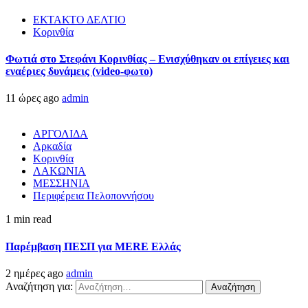
ΕΚΤΑΚΤΟ ΔΕΛΤΙΟ
Κορινθία
Φωτιά στο Στεφάνι Κορινθίας – Ενισχύθηκαν οι επίγειες και
εναέριες δυνάμεις (video-φωτο)
11 ώρες ago
admin
ΑΡΓΟΛΙΔΑ
Αρκαδία
Κορινθία
ΛΑΚΩΝΙΑ
ΜΕΣΣΗΝΙΑ
Περιφέρεια Πελοποννήσου
1 min read
Παρέμβαση ΠΕΣΠ για MERE Ελλάς
2 ημέρες ago
admin
Αναζήτηση για: