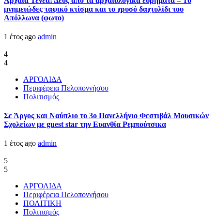
Αρχαία Τενέα: Δέος από τα αρχαιολογικά ευρήματα – Το
μνημειώδες ταφικό κτίσμα και το χρυσό δαχτυλίδι του
Απόλλωνα (φωτο)
1 έτος ago
admin
4
4
ΑΡΓΟΛΙΔΑ
Περιφέρεια Πελοποννήσου
Πολιτισμός
Σε Άργος και Ναύπλιο το 3ο Πανελλήνιο Φεστιβάλ Μουσικών
Σχολείων με guest star την Ευανθία Ρεμπούτσικα
1 έτος ago
admin
5
5
ΑΡΓΟΛΙΔΑ
Περιφέρεια Πελοποννήσου
ΠΟΛΙΤΙΚΗ
Πολιτισμός