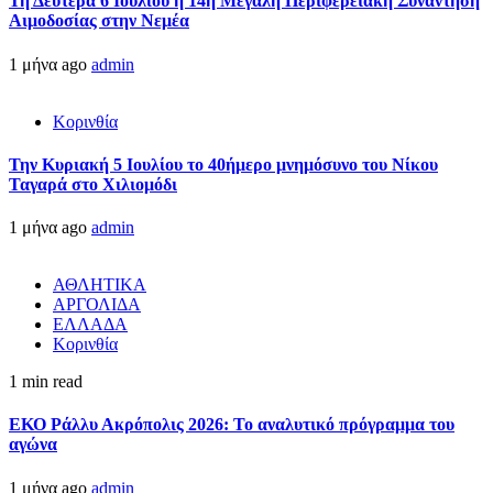
Τη Δευτέρα 6 Ιουλίου η 14η Μεγάλη Περιφερειακή Συνάντηση
Αιμοδοσίας στην Νεμέα
1 μήνα ago
admin
Κορινθία
Την Κυριακή 5 Ιουλίου το 40ήμερο μνημόσυνο του Νίκου
Ταγαρά στο Χιλιομόδι
1 μήνα ago
admin
ΑΘΛΗΤΙΚΑ
ΑΡΓΟΛΙΔΑ
ΕΛΛΑΔΑ
Κορινθία
1 min read
ΕΚΟ Ράλλυ Ακρόπολις 2026: Το αναλυτικό πρόγραμμα του
αγώνα
1 μήνα ago
admin