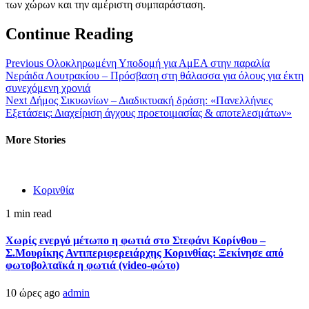
των χώρων και την αμέριστη συμπαράσταση.
Continue Reading
Previous
Ολοκληρωμένη Υποδομή για ΑμΕΑ στην παραλία
Νεράιδα Λουτρακίου – Πρόσβαση στη θάλασσα για όλους για έκτη
συνεχόμενη χρονιά
Next
Δήμος Σικυωνίων – Διαδικτυακή δράση: «Πανελλήνιες
Εξετάσεις: Διαχείριση άγχους προετοιμασίας & αποτελεσμάτων»
More Stories
Κορινθία
1 min read
Χωρίς ενεργό μέτωπο η φωτιά στο Στεφάνι Κορίνθου –
Σ.Μουρίκης Αντιπεριφερειάρχης Κορινθίας: Ξεκίνησε από
φωτοβολταϊκά η φωτιά (video-φώτο)
10 ώρες ago
admin