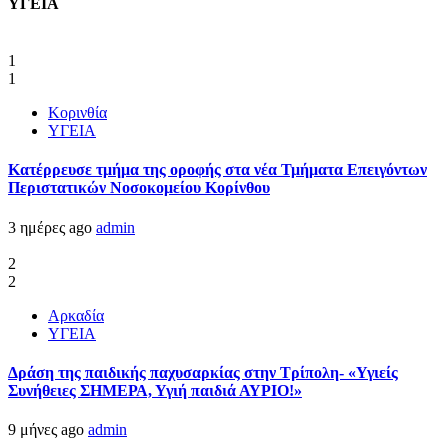
ΥΓΕΙΑ
1
1
Κορινθία
ΥΓΕΙΑ
Kατέρρευσε τμήμα της οροφής στα νέα Τμήματα Επειγόντων
Περιστατικών Νοσοκομείου Κορίνθου
3 ημέρες ago
admin
2
2
Αρκαδία
ΥΓΕΙΑ
Δράση της παιδικής παχυσαρκίας στην Τρίπολη- «Υγιείς
Συνήθειες ΣΗΜΕΡΑ, Υγιή παιδιά ΑΥΡΙΟ!»
9 μήνες ago
admin