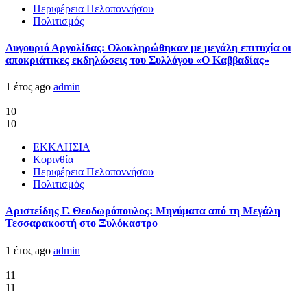
Περιφέρεια Πελοποννήσου
Πολιτισμός
Λυγουριό Αργολίδας: Ολοκληρώθηκαν με μεγάλη επιτυχία οι
αποκριάτικες εκδηλώσεις του Συλλόγου «Ο Καββαδίας»
1 έτος ago
admin
10
10
ΕΚΚΛΗΣΙΑ
Κορινθία
Περιφέρεια Πελοποννήσου
Πολιτισμός
Αριστείδης Γ. Θεοδωρόπουλος: Μηνύματα από τη Μεγάλη
Τεσσαρακοστή στο Ξυλόκαστρο
1 έτος ago
admin
11
11