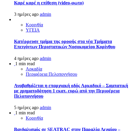
Καρέ καρέ η επίθεση (video-φωτο)
3 ημέρες ago
admin
Κορινθία
ΥΓΕΙΑ
Kατέρρευσε τμήμα της οροφής στα νέα Τμήματα
Επειγόντων Περιστατικών Νοσοκομείου Κορίνθου
4 ημέρες ago
admin
1 min read
Αρκαδία
Περιφέρεια Πελοποννήσου
Αναβαθμίζεται η επαρχιακή οδός Αρκαδικό – Σαμπατική
με χρηματοδότηση 1 εκατ. ευρώ από την Περιφέρεια
Πελοποννήσου
5 ημέρες ago
admin
1 min read
Κορινθία
Βανδαλισμός σε SEATRAC στην Παραλία Λεχαίου –