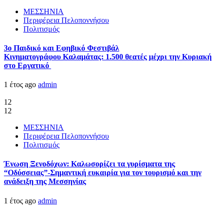
ΜΕΣΣΗΝΙΑ
Περιφέρεια Πελοποννήσου
Πολιτισμός
3ο Παιδικό και Εφηβικό Φεστιβάλ
Κινηματογράφου Καλαμάτας: 1.500 θεατές μέχρι την Κυριακή
στο Εργατικό
1 έτος ago
admin
12
12
ΜΕΣΣΗΝΙΑ
Περιφέρεια Πελοποννήσου
Πολιτισμός
Ένωση Ξενοδόχων: Καλωσορίζει τα γυρίσματα της
“Οδύσσειας”-Σημαντική ευκαιρία για τον τουρισμό και την
ανάδειξη της Μεσσηνίας
1 έτος ago
admin