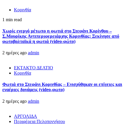
Κορινθία
1 min read
Χωρίς ενεργό μέτωπο η φωτιά στο Στεφάνι Κορίνθου –
Σ.Μουρίκης Αντιπεριφερειάρχης Κορινθίας: Ξεκίνησε από
φωτοβολταϊκά η φωτιά (video-φώτο)
2 ημέρες ago
admin
ΕΚΤΑΚΤΟ ΔΕΛΤΙΟ
Κορινθία
Φωτιά στο Στεφάνι Κορινθίας – Ενισχύθηκαν οι επίγειες και
εναέριες δυνάμεις (video-φωτο)
2 ημέρες ago
admin
ΑΡΓΟΛΙΔΑ
Περιφέρεια Πελοποννήσου