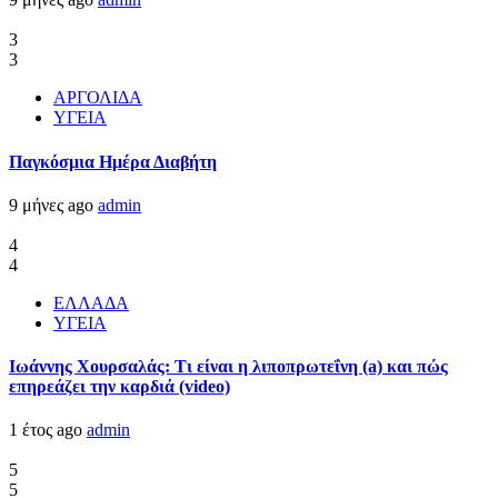
3
3
ΑΡΓΟΛΙΔΑ
ΥΓΕΙΑ
Παγκόσμια Ημέρα Διαβήτη
9 μήνες ago
admin
4
4
ΕΛΛΑΔΑ
ΥΓΕΙΑ
Ιωάννης Χουρσαλάς: Τι είναι η λιποπρωτεΐνη (a) και πώς
επηρεάζει την καρδιά (video)
1 έτος ago
admin
5
5