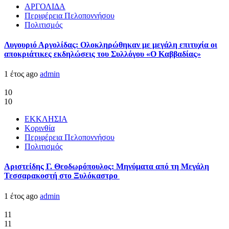
ΑΡΓΟΛΙΔΑ
Περιφέρεια Πελοποννήσου
Πολιτισμός
Λυγουριό Αργολίδας: Ολοκληρώθηκαν με μεγάλη επιτυχία οι
αποκριάτικες εκδηλώσεις του Συλλόγου «Ο Καββαδίας»
1 έτος ago
admin
10
10
ΕΚΚΛΗΣΙΑ
Κορινθία
Περιφέρεια Πελοποννήσου
Πολιτισμός
Αριστείδης Γ. Θεοδωρόπουλος: Μηνύματα από τη Μεγάλη
Τεσσαρακοστή στο Ξυλόκαστρο
1 έτος ago
admin
11
11