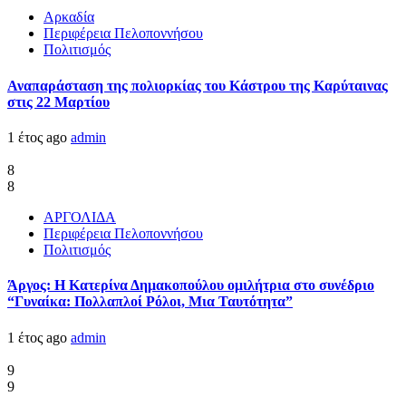
Αρκαδία
Περιφέρεια Πελοποννήσου
Πολιτισμός
Αναπαράσταση της πολιορκίας του Κάστρου της Καρύταινας
στις 22 Μαρτίου
1 έτος ago
admin
8
8
ΑΡΓΟΛΙΔΑ
Περιφέρεια Πελοποννήσου
Πολιτισμός
Άργος: Η Κατερίνα Δημακοπούλου ομιλήτρια στο συνέδριο
“Γυναίκα: Πολλαπλοί Ρόλοι, Μια Ταυτότητα”
1 έτος ago
admin
9
9