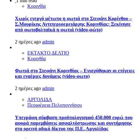
1 min read
Κορινθία
Χωρίς ενεργό μέτωπο η φωτιά στο Στεφάνι Κορίνθου –
Σ.Μουρίκης Αντιπεριφερειάρχης Κορινθίας: Ξεκίνησε
από φωτοβολταϊκά η φωτιά (video-φώτο)
2 ημέρες ago
admin
ΕΚΤΑΚΤΟ ΔΕΛΤΙΟ
Κορινθία
Φωτιά στο Στεφάνι Κορινθίας – Ενισχύθηκαν οι επίγειες
και εναέριες δυνάμεις (video-φωτο)
2 ημέρες ago
admin
ΑΡΓΟΛΙΔΑ
Περιφέρεια Πελοποννήσου
Υπεγράφη σύμβαση προϋπολογισμού 450.000 ευρώ που
αφορά παρεμβάσεις ασφαλτόστρωσης και συντήρησης
στο ορεινό οδικό δίκτυο της Π.Ε. Αργολίδας