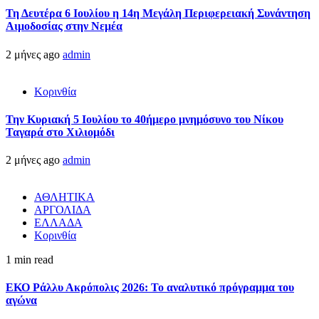
Τη Δευτέρα 6 Ιουλίου η 14η Μεγάλη Περιφερειακή Συνάντηση
Αιμοδοσίας στην Νεμέα
2 μήνες ago
admin
Κορινθία
Την Κυριακή 5 Ιουλίου το 40ήμερο μνημόσυνο του Νίκου
Ταγαρά στο Χιλιομόδι
2 μήνες ago
admin
ΑΘΛΗΤΙΚΑ
ΑΡΓΟΛΙΔΑ
ΕΛΛΑΔΑ
Κορινθία
1 min read
ΕΚΟ Ράλλυ Ακρόπολις 2026: Το αναλυτικό πρόγραμμα του
αγώνα