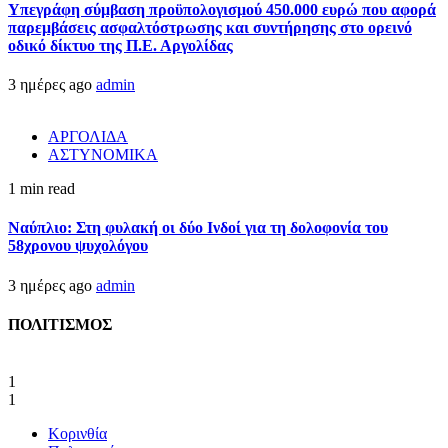
Υπεγράφη σύμβαση προϋπολογισμού 450.000 ευρώ που αφορά
παρεμβάσεις ασφαλτόστρωσης και συντήρησης στο ορεινό
οδικό δίκτυο της Π.Ε. Αργολίδας
3 ημέρες ago
admin
ΑΡΓΟΛΙΔΑ
ΑΣΤΥΝΟΜΙΚΑ
1 min read
Ναύπλιο: Στη φυλακή οι δύο Ινδοί για τη δολοφονία του
58χρονου ψυχολόγου
3 ημέρες ago
admin
ΠΟΛΙΤΙΣΜΟΣ
1
1
Κορινθία