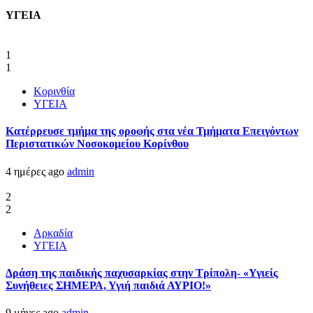
ΥΓΕΙΑ
1
1
Κορινθία
ΥΓΕΙΑ
Kατέρρευσε τμήμα της οροφής στα νέα Τμήματα Επειγόντων
Περιστατικών Νοσοκομείου Κορίνθου
4 ημέρες ago
admin
2
2
Αρκαδία
ΥΓΕΙΑ
Δράση της παιδικής παχυσαρκίας στην Τρίπολη- «Υγιείς
Συνήθειες ΣΗΜΕΡΑ, Υγιή παιδιά ΑΥΡΙΟ!»
9 μήνες ago
admin