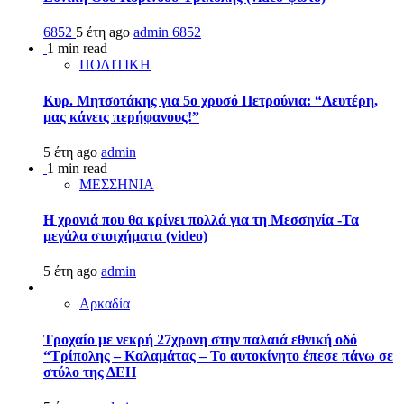
6852
5 έτη ago
admin
6852
1 min read
ΠΟΛΙΤΙΚΗ
Κυρ. Μητσοτάκης για 5ο χρυσό Πετρούνια: “Λευτέρη,
μας κάνεις περήφανους!”
5 έτη ago
admin
1 min read
ΜΕΣΣΗΝΙΑ
Η χρονιά που θα κρίνει πολλά για τη Μεσσηνία -Τα
μεγάλα στοιχήματα (video)
5 έτη ago
admin
Αρκαδία
Τροχαίο με νεκρή 27χρονη στην παλαιά εθνική οδό
“Τρίπολης – Καλαμάτας – Το αυτοκίνητο έπεσε πάνω σε
στύλο της ΔΕΗ