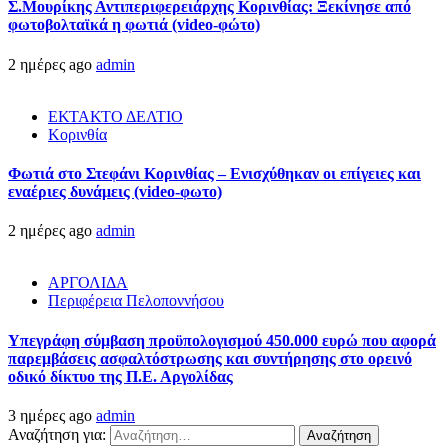
Σ.Μουρίκης Αντιπεριφερειάρχης Κορινθίας: Ξεκίνησε από
φωτοβολταϊκά η φωτιά (video-φώτο)
2 ημέρες ago
admin
ΕΚΤΑΚΤΟ ΔΕΛΤΙΟ
Κορινθία
Φωτιά στο Στεφάνι Κορινθίας – Ενισχύθηκαν οι επίγειες και
εναέριες δυνάμεις (video-φωτο)
2 ημέρες ago
admin
ΑΡΓΟΛΙΔΑ
Περιφέρεια Πελοποννήσου
Υπεγράφη σύμβαση προϋπολογισμού 450.000 ευρώ που αφορά
παρεμβάσεις ασφαλτόστρωσης και συντήρησης στο ορεινό
οδικό δίκτυο της Π.Ε. Αργολίδας
3 ημέρες ago
admin
Αναζήτηση για: