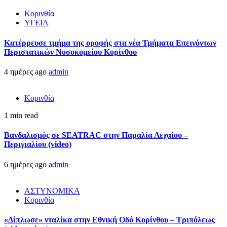
Κορινθία
ΥΓΕΙΑ
Kατέρρευσε τμήμα της οροφής στα νέα Τμήματα Επειγόντων
Περιστατικών Νοσοκομείου Κορίνθου
4 ημέρες ago
admin
Κορινθία
1 min read
Βανδαλισμός σε SEATRAC στην Παραλία Λεχαίου –
Περιγιαλίου (video)
6 ημέρες ago
admin
ΑΣΤΥΝΟΜΙΚΑ
Κορινθία
«Δίπλωσε» νταλίκα στην Εθνική Oδό Κορίνθου – Τριπόλεως