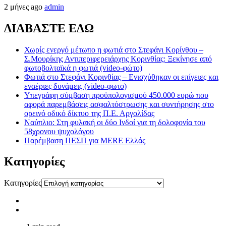
2 μήνες ago
admin
ΔΙΑΒΑΣΤΕ ΕΔΩ
Χωρίς ενεργό μέτωπο η φωτιά στο Στεφάνι Κορίνθου –
Σ.Μουρίκης Αντιπεριφερειάρχης Κορινθίας: Ξεκίνησε από
φωτοβολταϊκά η φωτιά (video-φώτο)
Φωτιά στο Στεφάνι Κορινθίας – Ενισχύθηκαν οι επίγειες και
εναέριες δυνάμεις (video-φωτο)
Υπεγράφη σύμβαση προϋπολογισμού 450.000 ευρώ που
αφορά παρεμβάσεις ασφαλτόστρωσης και συντήρησης στο
ορεινό οδικό δίκτυο της Π.Ε. Αργολίδας
Ναύπλιο: Στη φυλακή οι δύο Ινδοί για τη δολοφονία του
58χρονου ψυχολόγου
Παρέμβαση ΠΕΣΠ για MERE Ελλάς
Kατηγορίες
Kατηγορίες