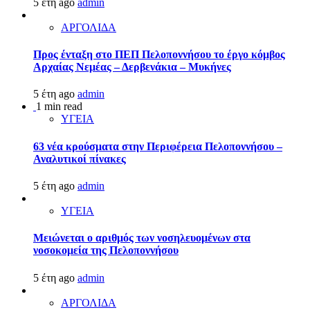
5 έτη ago
admin
ΑΡΓΟΛΙΔΑ
Προς ένταξη στο ΠΕΠ Πελοποννήσου το έργο κόμβος
Αρχαίας Νεμέας – Δερβενάκια – Μυκήνες
5 έτη ago
admin
1 min read
ΥΓΕΙΑ
63 νέα κρούσματα στην Περιφέρεια Πελοποννήσου –
Αναλυτικοί πίνακες
5 έτη ago
admin
ΥΓΕΙΑ
Μειώνεται ο αριθμός των νοσηλευομένων στα
νοσοκομεία της Πελοποννήσου
5 έτη ago
admin
ΑΡΓΟΛΙΔΑ