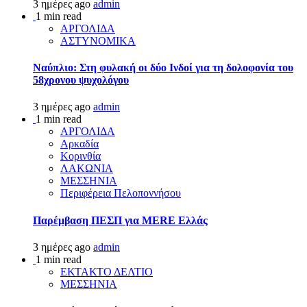
3 ημέρες ago
admin
1 min read
ΑΡΓΟΛΙΔΑ
ΑΣΤΥΝΟΜΙΚΑ
Ναύπλιο: Στη φυλακή οι δύο Ινδοί για τη δολοφονία του
58χρονου ψυχολόγου
3 ημέρες ago
admin
1 min read
ΑΡΓΟΛΙΔΑ
Αρκαδία
Κορινθία
ΛΑΚΩΝΙΑ
ΜΕΣΣΗΝΙΑ
Περιφέρεια Πελοποννήσου
Παρέμβαση ΠΕΣΠ για MERE Ελλάς
3 ημέρες ago
admin
1 min read
ΕΚΤΑΚΤΟ ΔΕΛΤΙΟ
ΜΕΣΣΗΝΙΑ