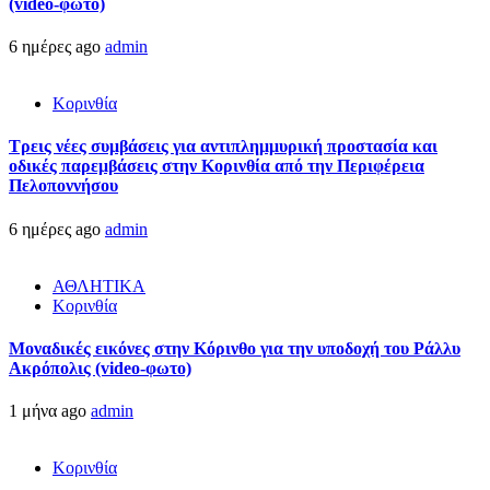
(video-φώτο)
6 ημέρες ago
admin
Κορινθία
Τρεις νέες συμβάσεις για αντιπλημμυρική προστασία και
οδικές παρεμβάσεις στην Κορινθία από την Περιφέρεια
Πελοποννήσου
6 ημέρες ago
admin
ΑΘΛΗΤΙΚΑ
Κορινθία
Μοναδικές εικόνες στην Κόρινθο για την υποδοχή του Ράλλυ
Ακρόπολις (video-φωτο)
1 μήνα ago
admin
Κορινθία