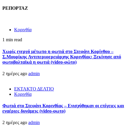
ΡΕΠΟΡΤΑΖ
Κορινθία
1 min read
Χωρίς ενεργό μέτωπο η φωτιά στο Στεφάνι Κορίνθου –
Σ.Μουρίκης Αντιπεριφερειάρχης Κορινθίας: Ξεκίνησε από
φωτοβολταϊκά η φωτιά (video-φώτο)
2 ημέρες ago
admin
ΕΚΤΑΚΤΟ ΔΕΛΤΙΟ
Κορινθία
Φωτιά στο Στεφάνι Κορινθίας – Ενισχύθηκαν οι επίγειες και
εναέριες δυνάμεις (video-φωτο)
2 ημέρες ago
admin