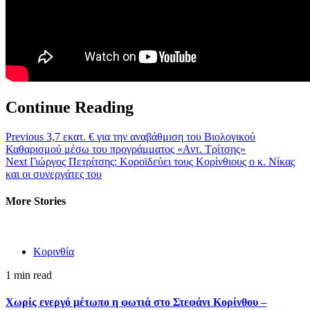
Continue Reading
Previous
3,7 εκατ. € για την αναβάθμιση του Βιολογικού
Καθαρισμού μέσω του προγράμματος «Αντ. Τρίτσης»
Next
Γιώργος Πετρίτσης: Κοροϊδεύει τους Κορίνθιους ο κ. Νίκας
και οι συνεργάτες του
More Stories
Κορινθία
1 min read
Χωρίς ενεργό μέτωπο η φωτιά στο Στεφάνι Κορίνθου –