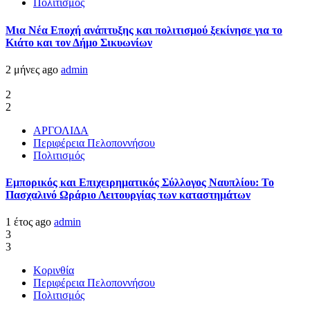
Πολιτισμός
Μια Νέα Εποχή ανάπτυξης και πολιτισμού ξεκίνησε για το
Κιάτο και τον Δήμο Σικυωνίων
2 μήνες ago
admin
2
2
ΑΡΓΟΛΙΔΑ
Περιφέρεια Πελοποννήσου
Πολιτισμός
Εμπορικός και Επιχειρηματικός Σύλλογος Ναυπλίου: Το
Πασχαλινό Ωράριο Λειτουργίας των καταστημάτων
1 έτος ago
admin
3
3
Κορινθία
Περιφέρεια Πελοποννήσου
Πολιτισμός