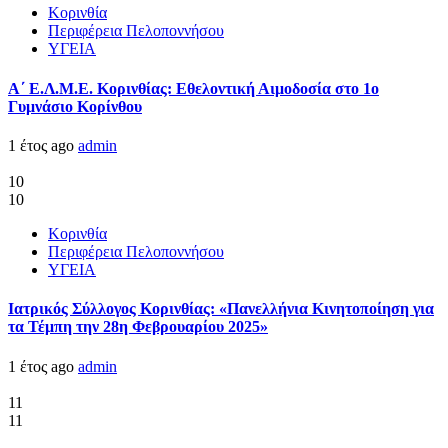
Κορινθία
Περιφέρεια Πελοποννήσου
ΥΓΕΙΑ
Α΄ Ε.Λ.Μ.Ε. Κορινθίας: Εθελοντική Αιμοδοσία στο 1ο
Γυμνάσιο Κορίνθου
1 έτος ago
admin
10
10
Κορινθία
Περιφέρεια Πελοποννήσου
ΥΓΕΙΑ
Ιατρικός Σύλλογος Κορινθίας: «Πανελλήνια Κινητοποίηση για
τα Τέμπη την 28η Φεβρουαρίου 2025»
1 έτος ago
admin
11
11