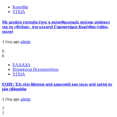
Κορινθία
ΥΓΕΙΑ
Με μεγάλη επιτυχία έγινε ο φιλανθρωπικός αγώνας μπάσκετ
για τη «Φλόγα» στο κλειστό Γυμναστήριο Κορίνθου (video-
φώτο)
1 έτος ago
admin
6
6
ΕΛΛΑΔΑ
Περιφέρεια Πελοποννήσου
ΥΓΕΙΑ
ΕΟΔΥ: Έξι νέοι θάνατοι από κορωνοϊό και τρεις από γρίπη σε
μία εβδομάδα
1 έτος ago
admin
7
7