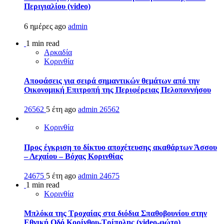
Περιγιαλίου (video)
6 ημέρες ago
admin
1 min read
Αρκαδία
Κορινθία
Αποφάσεις για σειρά σημαντικών θεμάτων από την
Οικονομική Επιτροπή της Περιφέρειας Πελοποννήσου
26562
5 έτη ago
admin
26562
Κορινθία
Προς έγκριση το δίκτυο αποχέτευσης ακαθάρτων Άσσου
– Λεχαίου – Βόχας Κορινθίας
24675
5 έτη ago
admin
24675
1 min read
Κορινθία
Μπλόκα της Τροχαίας στα διόδια Σπαθοβουνίου στην
Εθνική Οδό Κορίνθου-Τρίπολης (video-φώτο)