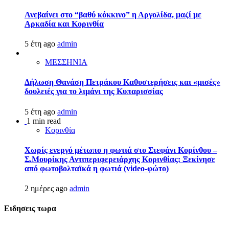
Ανεβαίνει στο “βαθύ κόκκινο” η Αργολίδα, μαζί με
Αρκαδία και Κορινθία
5 έτη ago
admin
ΜΕΣΣΗΝΙΑ
Δήλωση Θανάση Πετράκου Καθυστερήσεις και «μισές»
δουλειές για το λιμάνι της Κυπαρισσίας
5 έτη ago
admin
1 min read
Κορινθία
Χωρίς ενεργό μέτωπο η φωτιά στο Στεφάνι Κορίνθου –
Σ.Μουρίκης Αντιπεριφερειάρχης Κορινθίας: Ξεκίνησε
από φωτοβολταϊκά η φωτιά (video-φώτο)
2 ημέρες ago
admin
Ειδησεις τωρα