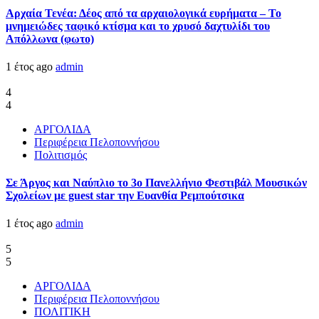
Αρχαία Τενέα: Δέος από τα αρχαιολογικά ευρήματα – Το
μνημειώδες ταφικό κτίσμα και το χρυσό δαχτυλίδι του
Απόλλωνα (φωτο)
1 έτος ago
admin
4
4
ΑΡΓΟΛΙΔΑ
Περιφέρεια Πελοποννήσου
Πολιτισμός
Σε Άργος και Ναύπλιο το 3ο Πανελλήνιο Φεστιβάλ Μουσικών
Σχολείων με guest star την Ευανθία Ρεμπούτσικα
1 έτος ago
admin
5
5
ΑΡΓΟΛΙΔΑ
Περιφέρεια Πελοποννήσου
ΠΟΛΙΤΙΚΗ