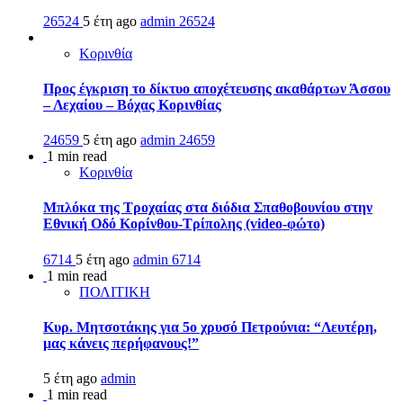
26524
5 έτη ago
admin
26524
Κορινθία
Προς έγκριση το δίκτυο αποχέτευσης ακαθάρτων Άσσου
– Λεχαίου – Βόχας Κορινθίας
24659
5 έτη ago
admin
24659
1 min read
Κορινθία
Μπλόκα της Τροχαίας στα διόδια Σπαθοβουνίου στην
Εθνική Οδό Κορίνθου-Τρίπολης (video-φώτο)
6714
5 έτη ago
admin
6714
1 min read
ΠΟΛΙΤΙΚΗ
Κυρ. Μητσοτάκης για 5ο χρυσό Πετρούνια: “Λευτέρη,
μας κάνεις περήφανους!”
5 έτη ago
admin
1 min read