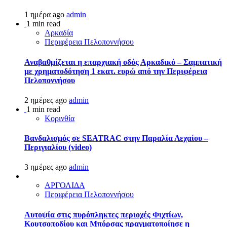
1 ημέρα ago
admin
1 min read
Αρκαδία
Περιφέρεια Πελοποννήσου
Αναβαθμίζεται η επαρχιακή οδός Αρκαδικό – Σαμπατική
με χρηματοδότηση 1 εκατ. ευρώ από την Περιφέρεια
Πελοποννήσου
2 ημέρες ago
admin
1 min read
Κορινθία
Βανδαλισμός σε SEATRAC στην Παραλία Λεχαίου –
Περιγιαλίου (video)
3 ημέρες ago
admin
ΑΡΓΟΛΙΔΑ
Περιφέρεια Πελοποννήσου
Αυτοψία στις πυρόπληκτες περιοχές Φιχτίων,
Κουτσοποδίου και Μπόρσας πραγματοποίησε η