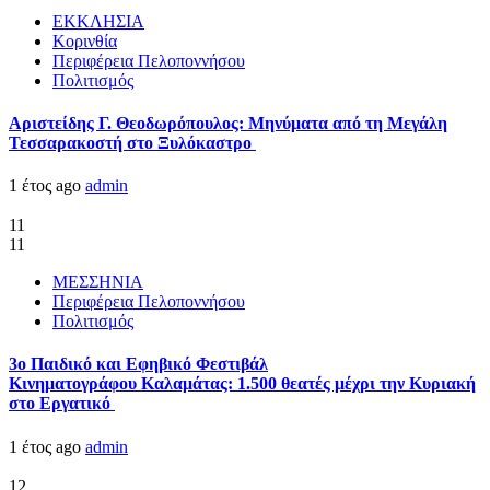
ΕΚΚΛΗΣΙΑ
Κορινθία
Περιφέρεια Πελοποννήσου
Πολιτισμός
Αριστείδης Γ. Θεοδωρόπουλος: Μηνύματα από τη Μεγάλη
Τεσσαρακοστή στο Ξυλόκαστρο
1 έτος ago
admin
11
11
ΜΕΣΣΗΝΙΑ
Περιφέρεια Πελοποννήσου
Πολιτισμός
3ο Παιδικό και Εφηβικό Φεστιβάλ
Κινηματογράφου Καλαμάτας: 1.500 θεατές μέχρι την Κυριακή
στο Εργατικό
1 έτος ago
admin
12