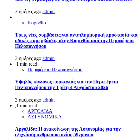
3 ημέρες ago
admin
Κορινθία
Τρεις νέες συμβάσεις για αντιπλημμυρική προστασία και
οδικές παρεμβάσεις στην Κορινθία από την Περιφέρεια
Πελοποννήσου
3 ημέρες ago
admin
1 min read
Περιφέρεια Πελοποννήσου
Υψηλός κίνδυνος πυρκαγιάς για την Περιφέρεια
Πελοποννήσου την Τρίτη 4 Αυγούστου 2026
3 ημέρες ago
admin
1 min read
ΑΡΓΟΛΙΔΑ
ΑΣΤΥΝΟΜΙΚΑ
Αργολίδα: Η ανακοίνωση της Αστυνομίας για την
εξιχνίαση ανθρωποκτονίας 59χρονου