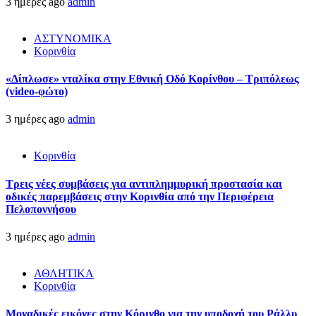
3 ημέρες ago
admin
ΑΣΤΥΝΟΜΙΚΑ
Κορινθία
«Δίπλωσε» νταλίκα στην Εθνική Oδό Κορίνθου – Τριπόλεως
(video-φώτο)
3 ημέρες ago
admin
Κορινθία
Τρεις νέες συμβάσεις για αντιπλημμυρική προστασία και
οδικές παρεμβάσεις στην Κορινθία από την Περιφέρεια
Πελοποννήσου
3 ημέρες ago
admin
ΑΘΛΗΤΙΚΑ
Κορινθία
Μοναδικές εικόνες στην Κόρινθο για την υποδοχή του Ράλλυ