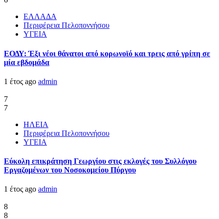
ΕΛΛΑΔΑ
Περιφέρεια Πελοποννήσου
ΥΓΕΙΑ
ΕΟΔΥ: Έξι νέοι θάνατοι από κορωνοϊό και τρεις από γρίπη σε
μία εβδομάδα
1 έτος ago
admin
7
7
ΗΛΕΙΑ
Περιφέρεια Πελοποννήσου
ΥΓΕΙΑ
Εύκολη επικράτηση Γεωργίου στις εκλογές του Συλλόγου
Εργαζομένων του Νοσοκομείου Πύργου
1 έτος ago
admin
8
8