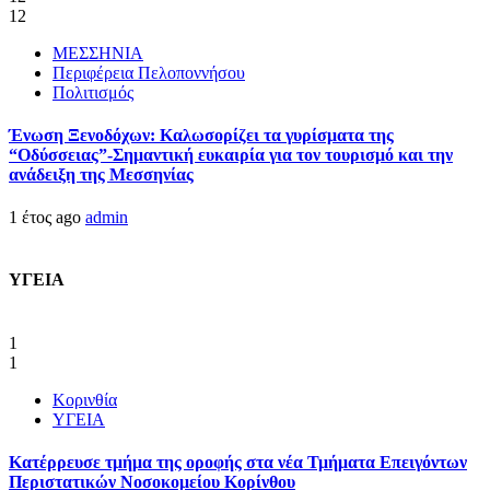
12
ΜΕΣΣΗΝΙΑ
Περιφέρεια Πελοποννήσου
Πολιτισμός
Ένωση Ξενοδόχων: Καλωσορίζει τα γυρίσματα της
“Οδύσσειας”-Σημαντική ευκαιρία για τον τουρισμό και την
ανάδειξη της Μεσσηνίας
1 έτος ago
admin
ΥΓΕΙΑ
1
1
Κορινθία
ΥΓΕΙΑ
Kατέρρευσε τμήμα της οροφής στα νέα Τμήματα Επειγόντων
Περιστατικών Νοσοκομείου Κορίνθου