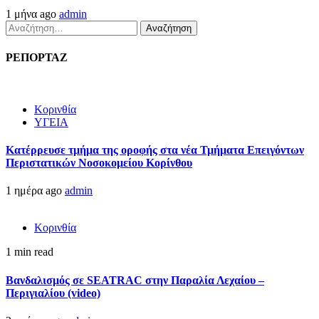
1 μήνα ago
admin
Αναζήτηση
για:
ΡΕΠΟΡΤΑΖ
Κορινθία
ΥΓΕΙΑ
Kατέρρευσε τμήμα της οροφής στα νέα Τμήματα Επειγόντων
Περιστατικών Νοσοκομείου Κορίνθου
1 ημέρα ago
admin
Κορινθία
1 min read
Βανδαλισμός σε SEATRAC στην Παραλία Λεχαίου –
Περιγιαλίου (video)