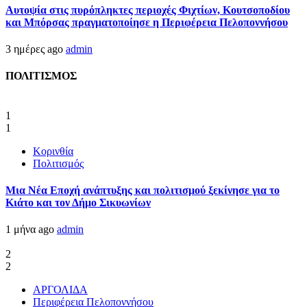
Αυτοψία στις πυρόπληκτες περιοχές Φιχτίων, Κουτσοποδίου
και Μπόρσας πραγματοποίησε η Περιφέρεια Πελοποννήσου
3 ημέρες ago
admin
ΠΟΛΙΤΙΣΜΟΣ
1
1
Κορινθία
Πολιτισμός
Μια Νέα Εποχή ανάπτυξης και πολιτισμού ξεκίνησε για το
Κιάτο και τον Δήμο Σικυωνίων
1 μήνα ago
admin
2
2
ΑΡΓΟΛΙΔΑ
Περιφέρεια Πελοποννήσου