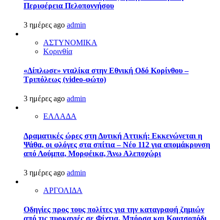
Περιφέρεια Πελοποννήσου
3 ημέρες ago
admin
ΑΣΤΥΝΟΜΙΚΑ
Κορινθία
«Δίπλωσε» νταλίκα στην Εθνική Oδό Κορίνθου –
Τριπόλεως (video-φώτο)
3 ημέρες ago
admin
ΕΛΛΑΔΑ
Δραματικές ώρες στη Δυτική Αττική: Εκκενώνεται η
Ψάθα, οι φλόγες στα σπίτια – Νέο 112 για απομάκρυνση
από Λούμπα, Μορφέικα, Άνω Αλεποχώρι
3 ημέρες ago
admin
ΑΡΓΟΛΙΔΑ
Οδηγίες προς τους πολίτες για την καταγραφή ζημιών
από τις πυρκαγιές σε Φίχτια, Μπόρσα και Κουτσοπόδι