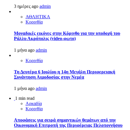
3 ημέρες ago
admin
ΑΘΛΗΤΙΚΑ
Κορινθία
Μοναδικές εικόνες στην Κόρινθο για την υποδοχή του
Ράλλυ Ακρόπολις (video-φωτο)
1 μήνα ago
admin
Κορινθία
Τη Δευτέρα 6 Ιουλίου η 14η Μεγάλη Περιφερειακή
Συνάντηση Αιμοδοσίας στην Νεμέα
1 μήνα ago
admin
1 min read
Αρκαδία
Κορινθία
Αποφάσεις για σειρά σημαντικών θεμάτων από την
Οικονομική Επιτροπή της Περιφέρειας Πελοποννήσου