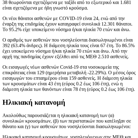
38 θεωρούνται σχετιζόμενα με ταξίδι από το εξωτερικό και 1.681
είναι σχετιζόμενα με ήδη γνωστό κρούσμα.
Οι νέοι θάνατοι ασθενών με COVID-19 είναι 24, ενώ από την
έναρξη της επιδημίας έχουν καταγραφεί συνολικά 12.301 θάνατοι.
Το 95.2% είχε υποκείμενο νόσημα ή/και ηλικία 70 ετών και άνω.
Ο αριθμός των ασθενών που νοσηλεύονται διασωληνωμένοι είναι
392 (63.4% άνδρες). Η διάμεση ηλικία τους είναι 67 έτη. To 86.5%
έχει υποκείμενο νόσημα ή/και ηλικία 70 ετών και άνω. Από την
αρχή της πανδημίας έχουν εξέλθει από τις ΜΕΘ 2.510 ασθενείς.
Οι εισαγωγές νέων ασθενών Covid-19 στα νοσοκομεία της
επικράτειας είναι 129 (ημερήσια μεταβολή -22.29%). Ο μέσος όρος
εισαγωγών του επταημέρου είναι 159 ασθενείς. Η διάμεση ηλικία
των κρουσμάτων είναι 43 έτη (εύρος 0.2 έως 106 έτη), ενώ η
διάμεση ηλικία των θανόντων είναι 78 έτη (εύρος 0.2 έως 106 έτη).
Ηλικιακή κατανομή
Ακολούθως παρουσιάζεται η ηλικιακή κατανομή των (α)
συνολικών κρουσμάτων, (β) των περιστατικών που κατέληξαν σε
θάνατο και (γ) των ασθενών που νοσηλεύονται διασωληνωμένοι:
Ηλικιακή κατανομή κρουσμάτων, νοσηλευόμενων στις MEΘ και