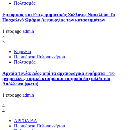
Πολιτισμός
Εμπορικός και Επιχειρηματικός Σύλλογος Ναυπλίου: Το
Πασχαλινό Ωράριο Λειτουργίας των καταστημάτων
1 έτος ago
admin
3
3
Κορινθία
Περιφέρεια Πελοποννήσου
Πολιτισμός
Αρχαία Τενέα: Δέος από τα αρχαιολογικά ευρήματα – Το
μνημειώδες ταφικό κτίσμα και το χρυσό δαχτυλίδι του
Απόλλωνα (φωτο)
1 έτος ago
admin
4
4
ΑΡΓΟΛΙΔΑ
Περιφέρεια Πελοποννήσου