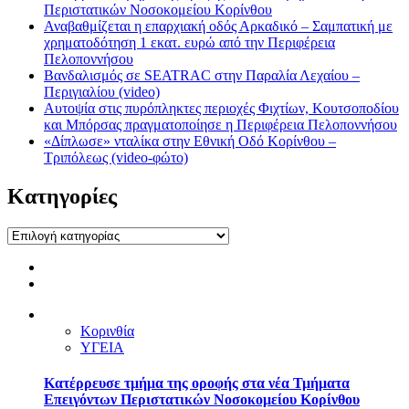
Περιστατικών Νοσοκομείου Κορίνθου
Αναβαθμίζεται η επαρχιακή οδός Αρκαδικό – Σαμπατική με
χρηματοδότηση 1 εκατ. ευρώ από την Περιφέρεια
Πελοποννήσου
Βανδαλισμός σε SEATRAC στην Παραλία Λεχαίου –
Περιγιαλίου (video)
Αυτοψία στις πυρόπληκτες περιοχές Φιχτίων, Κουτσοποδίου
και Μπόρσας πραγματοποίησε η Περιφέρεια Πελοποννήσου
«Δίπλωσε» νταλίκα στην Εθνική Oδό Κορίνθου –
Τριπόλεως (video-φώτο)
Kατηγορίες
Kατηγορίες
Κορινθία
ΥΓΕΙΑ
Kατέρρευσε τμήμα της οροφής στα νέα Τμήματα
Επειγόντων Περιστατικών Νοσοκομείου Κορίνθου