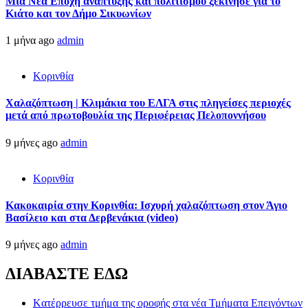
Μια Νέα Εποχή ανάπτυξης και πολιτισμού ξεκίνησε για το
Κιάτο και τον Δήμο Σικυωνίων
1 μήνα ago
admin
Κορινθία
Χαλαζόπτωση | Κλιμάκια του ΕΛΓΑ στις πληγείσες περιοχές
μετά από πρωτοβουλία της Περιφέρειας Πελοποννήσου
9 μήνες ago
admin
Κορινθία
Κακοκαιρία στην Κορινθία: Ισχυρή χαλαζόπτωση στον Άγιο
Βασίλειο και στα Δερβενάκια (video)
9 μήνες ago
admin
ΔΙΑΒΑΣΤΕ ΕΔΩ
Kατέρρευσε τμήμα της οροφής στα νέα Τμήματα Επειγόντων