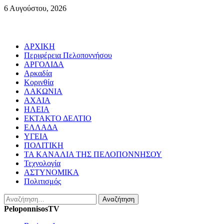
Skip
6 Αυγούστου, 2026
to
content
Primary
ΑΡΧΙΚΗ
Menu
Περιφέρεια Πελοποννήσου
ΑΡΓΟΛΙΔΑ
Αρκαδία
Κορινθία
ΛΑΚΩΝΙΑ
ΑΧΑΙΑ
ΗΛΕΙΑ
ΕΚΤΑΚΤΟ ΔΕΛΤΙΟ
ΕΛΛΑΔΑ
ΥΓΕΙΑ
ΠΟΛΙΤΙΚΗ
ΤΑ ΚΑΝΑΛΙΑ ΤΗΣ ΠΕΛΟΠΟΝΝΗΣΟΥ
Τεχνολογία
ΑΣΤΥΝΟΜΙΚΑ
Πολιτισμός
Αναζήτηση
για:
PeloponnisosTV