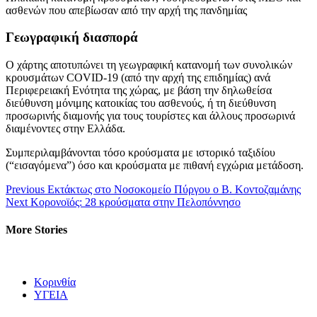
ασθενών που απεβίωσαν από την αρχή της πανδημίας
Γεωγραφική διασπορά
Ο χάρτης αποτυπώνει τη γεωγραφική κατανομή των συνολικών
κρουσμάτων COVID-19 (από την αρχή της επιδημίας) ανά
Περιφερειακή Ενότητα της χώρας, με βάση την δηλωθείσα
διεύθυνση μόνιμης κατοικίας του ασθενούς, ή τη διεύθυνση
προσωρινής διαμονής για τους τουρίστες και άλλους προσωρινά
διαμένοντες στην Ελλάδα.
Συμπεριλαμβάνονται τόσο κρούσματα με ιστορικό ταξιδίου
(“εισαγόμενα”) όσο και κρούσματα με πιθανή εγχώρια μετάδοση.
Continue
Previous
Εκτάκτως στο Νοσοκομείο Πύργου ο Β. Κοντοζαμάνης
Next
Κορονοϊός: 28 κρούσματα στην Πελοπόννησο
Reading
More Stories
Κορινθία
ΥΓΕΙΑ