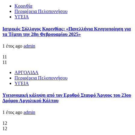
Κορινθία
Περιφέρεια Πελοποννήσου
ΥΓΕΙΑ
Ιατρικός Σύλλογος Κορινθίας: «Πανελλήνια Κινητοποίηση για
τα Τέμπη την 28η Φεβρουαρίου 2025»
1 έτος ago
admin
11
11
ΑΡΓΟΛΙΔΑ
Περιφέρεια Πελοποννήσου
ΥΓΕΙΑ
Υγειονομική κάλυψη από τον Ερυθρό Σταυρό Άργους του 23ου
Δρόμου Αργολικού Κόλπου
1 έτος ago
admin
12
12