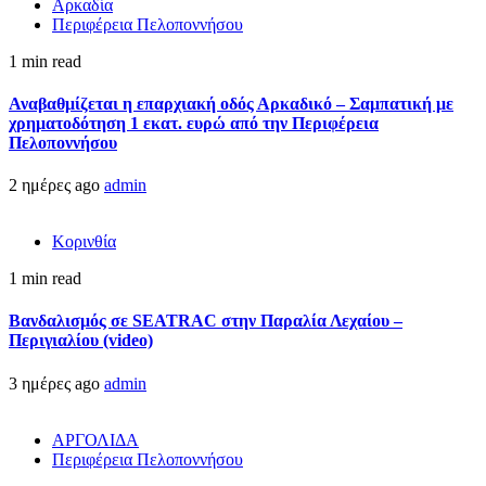
Αρκαδία
Περιφέρεια Πελοποννήσου
1 min read
Αναβαθμίζεται η επαρχιακή οδός Αρκαδικό – Σαμπατική με
χρηματοδότηση 1 εκατ. ευρώ από την Περιφέρεια
Πελοποννήσου
2 ημέρες ago
admin
Κορινθία
1 min read
Βανδαλισμός σε SEATRAC στην Παραλία Λεχαίου –
Περιγιαλίου (video)
3 ημέρες ago
admin
ΑΡΓΟΛΙΔΑ
Περιφέρεια Πελοποννήσου