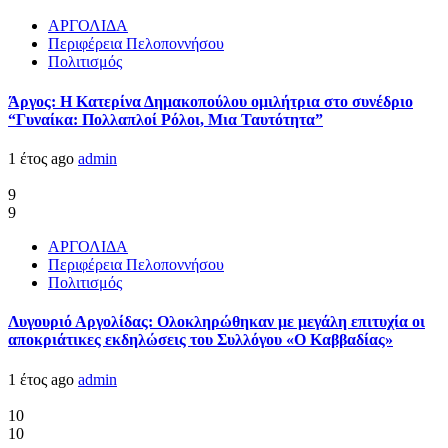
ΑΡΓΟΛΙΔΑ
Περιφέρεια Πελοποννήσου
Πολιτισμός
Άργος: Η Κατερίνα Δημακοπούλου ομιλήτρια στο συνέδριο
“Γυναίκα: Πολλαπλοί Ρόλοι, Μια Ταυτότητα”
1 έτος ago
admin
9
9
ΑΡΓΟΛΙΔΑ
Περιφέρεια Πελοποννήσου
Πολιτισμός
Λυγουριό Αργολίδας: Ολοκληρώθηκαν με μεγάλη επιτυχία οι
αποκριάτικες εκδηλώσεις του Συλλόγου «Ο Καββαδίας»
1 έτος ago
admin
10
10