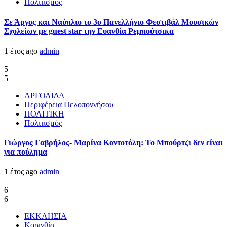
Πολιτισμός
Σε Άργος και Ναύπλιο το 3ο Πανελλήνιο Φεστιβάλ Μουσικών
Σχολείων με guest star την Ευανθία Ρεμπούτσικα
1 έτος ago
admin
5
5
ΑΡΓΟΛΙΔΑ
Περιφέρεια Πελοποννήσου
ΠΟΛΙΤΙΚΗ
Πολιτισμός
Γιώργος Γαβρήλος- Μαρίνα Κοντοτόλη: Το Μπούρτζι δεν είναι
για πούλημα
1 έτος ago
admin
6
6
ΕΚΚΛΗΣΙΑ
Κορινθία