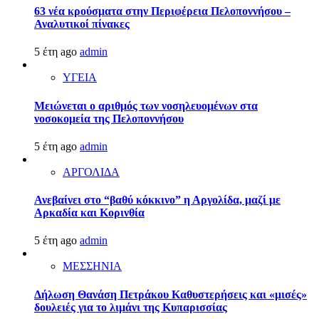
63 νέα κρούσματα στην Περιφέρεια Πελοποννήσου –
Αναλυτικοί πίνακες
5 έτη ago
admin
ΥΓΕΙΑ
Μειώνεται ο αριθμός των νοσηλευομένων στα
νοσοκομεία της Πελοποννήσου
5 έτη ago
admin
ΑΡΓΟΛΙΔΑ
Ανεβαίνει στο “βαθύ κόκκινο” η Αργολίδα, μαζί με
Αρκαδία και Κορινθία
5 έτη ago
admin
ΜΕΣΣΗΝΙΑ
Δήλωση Θανάση Πετράκου Καθυστερήσεις και «μισές»
δουλειές για το λιμάνι της Κυπαρισσίας