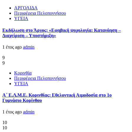
ΑΡΓΟΛΙΔΑ
Περιφέρεια Πελοποννήσου
ΥΓΕΙΑ
Εκδήλωση στο Άργος: «Εφηβική ψυχολογία: Κατανόηση –
Διαχείριση – Υποστήριξη»
1 έτος ago
admin
9
9
Κορινθία
Περιφέρεια Πελοποννήσου
ΥΓΕΙΑ
Α΄ Ε.Λ.Μ.Ε. Κορινθίας: Εθελοντική Αιμοδοσία στο 1ο
Γυμνάσιο Κορίνθου
1 έτος ago
admin
10
10