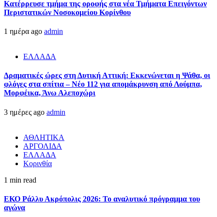
Kατέρρευσε τμήμα της οροφής στα νέα Τμήματα Επειγόντων
Περιστατικών Νοσοκομείου Κορίνθου
1 ημέρα ago
admin
ΕΛΛΑΔΑ
Δραματικές ώρες στη Δυτική Αττική: Εκκενώνεται η Ψάθα, οι
φλόγες στα σπίτια – Νέο 112 για απομάκρυνση από Λούμπα,
Μορφέικα, Άνω Αλεποχώρι
3 ημέρες ago
admin
ΑΘΛΗΤΙΚΑ
ΑΡΓΟΛΙΔΑ
ΕΛΛΑΔΑ
Κορινθία
1 min read
ΕΚΟ Ράλλυ Ακρόπολις 2026: Το αναλυτικό πρόγραμμα του
αγώνα