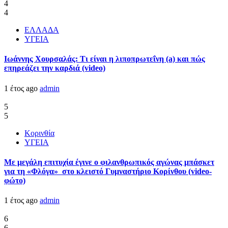
4
4
ΕΛΛΑΔΑ
ΥΓΕΙΑ
Ιωάννης Χουρσαλάς: Τι είναι η λιποπρωτεΐνη (a) και πώς
επηρεάζει την καρδιά (video)
1 έτος ago
admin
5
5
Κορινθία
ΥΓΕΙΑ
Με μεγάλη επιτυχία έγινε ο φιλανθρωπικός αγώνας μπάσκετ
για τη «Φλόγα» στο κλειστό Γυμναστήριο Κορίνθου (video-
φώτο)
1 έτος ago
admin
6
6