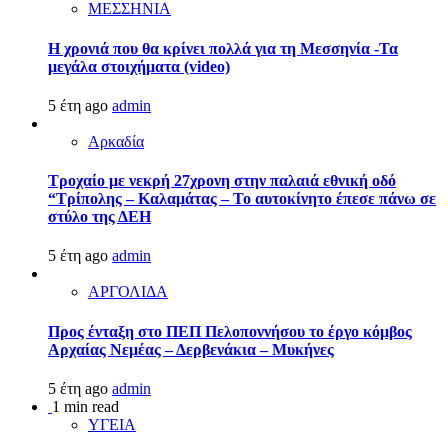
ΜΕΣΣΗΝΙΑ
Η χρονιά που θα κρίνει πολλά για τη Μεσσηνία -Τα
μεγάλα στοιχήματα (video)
5 έτη ago
admin
Αρκαδία
Τροχαίο με νεκρή 27χρονη στην παλαιά εθνική οδό
“Τρίπολης – Καλαμάτας – Το αυτοκίνητο έπεσε πάνω σε
στύλο της ΔΕΗ
5 έτη ago
admin
ΑΡΓΟΛΙΔΑ
Προς ένταξη στο ΠΕΠ Πελοποννήσου το έργο κόμβος
Αρχαίας Νεμέας – Δερβενάκια – Μυκήνες
5 έτη ago
admin
1 min read
ΥΓΕΙΑ