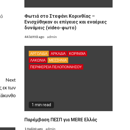
κό
Φωτιά στο Στεφάνι Κορινθίας –
Ενισχύθηκαν οι επίγειες και εναέριες
δυνάμεις (video-φωτο)
44 λεπτά ago
admin
ΑΡΓΟΛΙΔΑ
ΑΡΚΑΔΊΑ
ΚΟΡΙΝΘΊΑ
ΛΑΚΩΝΙΑ
ΜΕΣΣΗΝΙΑ
ΠΕΡΙΦΈΡΕΙΑ ΠΕΛΟΠΟΝΝΉΣΟΥ
Next
ς εκ των
Ζάκυνθο
1 min read
Παρέμβαση ΠΕΣΠ για MERE Ελλάς
1 ημέρα ago
admin