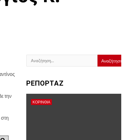
Αναζήτηση
για:
αντίνος
ΡΕΠΟΡΤΑΖ
ε την
ΚΟΡΙΝΘΊΑ
 στη