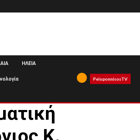
ΑΙΑ
ΗΛΕΙΑ
νολογία
PeloponnisosTV
ματική
γιος Κ.