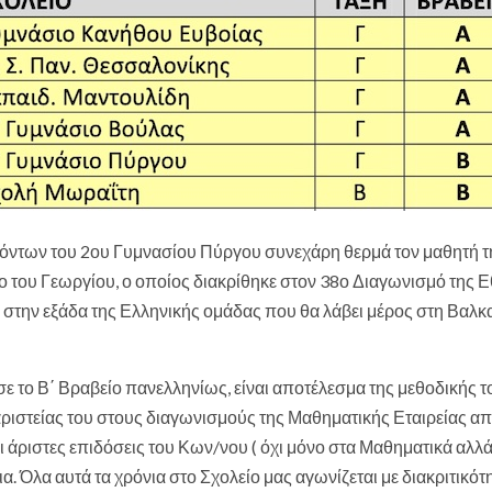
όντων του 2ου Γυμνασίου Πύργου συνεχάρη θερμά τον μαθητή τ
του Γεωργίου, ο οποίος διακρίθηκε στον 38ο Διαγωνισμό της Ε
στην εξάδα της Ελληνικής ομάδας που θα λάβει μέρος στη Βαλκ
ε το Β΄ Βραβείο πανελληνίως, είναι αποτέλεσμα της μεθοδικής τ
 αριστείας του στους διαγωνισμούς της Μαθηματικής Εταιρείας απ
 οι άριστες επιδόσεις του Κων/νου ( όχι μόνο στα Μαθηματικά αλλ
. Όλα αυτά τα χρόνια στο Σχολείο μας αγωνίζεται με διακριτικότη