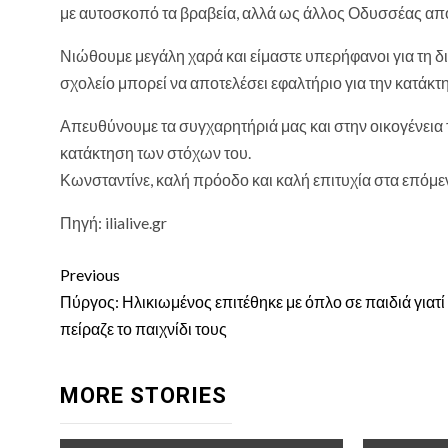
με αυτοσκοπό τα βραβεία, αλλά ως άλλος Οδυσσέας απο
Νιώθουμε μεγάλη χαρά και είμαστε υπερήφανοι για τη διά
σχολείο μπορεί να αποτελέσει εφαλτήριο για την κατά
Απευθύνουμε τα συγχαρητήριά μας και στην οικογένεια 
κατάκτηση των στόχων του.
Κωνσταντίνε, καλή πρόοδο και καλή επιτυχία στα επόμεν
Πηγή: ilialive.gr
Previous
Continue
Πύργος: Ηλικιωμένος επιτέθηκε με όπλο σε παιδιά γιατί
Reading
πείραζε το παιχνίδι τους
MORE STORIES