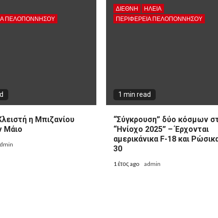
ΔΙΕΘΝΉ
ΗΛΕΙΑ
ΙΑ ΠΕΛΟΠΟΝΝΉΣΟΥ
ΠΕΡΙΦΈΡΕΙΑ ΠΕΛΟΠΟΝΝΉΣΟΥ
ad
1 min read
Κλειστή η Μπιζανίου
“Σύγκρουση” δύο κόσμων σ
ν Μάιο
“Ηνίοχο 2025” – Έρχονται
αμερικάνικα F-18 και Ρώσικ
dmin
30
1 έτος ago
admin