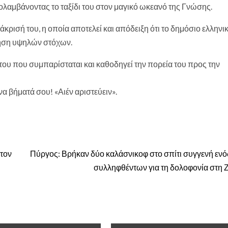
λαμβάνοντας το ταξίδι του στον μαγικό ωκεανό της Γνώσης.
κρισή του, η οποία αποτελεί και απόδειξη ότι το δημόσιο ελληνι
κτηση υψηλών στόχων.
του που συμπαρίσταται και καθοδηγεί την πορεία του προς την
α βήματά σου! «Αιέν αριστεύειν».
 τον
Πύργος: Βρήκαν δύο καλάσνικοφ στο σπίτι συγγενή ενό
συλληφθέντων για τη δολοφονία στη 