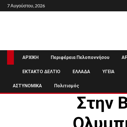
Skip
7 Αυγούστου, 2026
to
content
ΑΡΧΙΚΗ
Περιφέρεια Πελοποννήσου
Α
ΕΚΤΑΚΤΟ ΔΕΛΤΙΟ
ΕΛΛΑΔΑ
ΥΓΕΙΑ
ΑΣΤΥΝΟΜΙΚΑ
Πολιτισμός
Στην 
Ολυμπι