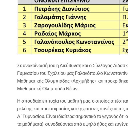
Σε ανακοίνωσή του η Διεύθυνση και ο Σύλλογος Διδασκ
Γυμνασίου του Σχολείου μας Γαλανόπουλο Κωνσταντίνο 
Μαθηματικής Ολυμπιάδας «Αρχιμήδης» και προκρίθηκε 
Μαθηματική Ολυμπιάδα Νέων.
Η σπουδαία επιτυχία του μαθητή μας, ο οποίος απέσπασ
μελέτης και προετοιμασίας και έρχεται ως συνέχεια της
Α΄ Γυμνασίου. Είναι ιδιαίτερα σημαντικό το γεγονός ότι
τα μαθήματα), συνοδεύονται από υψηλό ήθος και ευγένεια