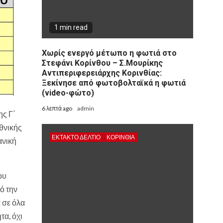
1 min read
Χωρίς ενεργό μέτωπο η φωτιά στο
Στεφάνι Κορίνθου – Σ.Μουρίκης
Αντιπεριφερειάρχης Κορινθίας:
Ξεκίνησε από φωτοβολταϊκά η φωτιά
(video-φώτο)
6 λεπτά ago
admin
ης Γ΄
θνικής
ΕΚΤΑΚΤΟ ΔΕΛΤΙΟ
ΚΟΡΙΝΘΊΑ
ανική
ου
ό την
ά σε όλα
τα, όχι