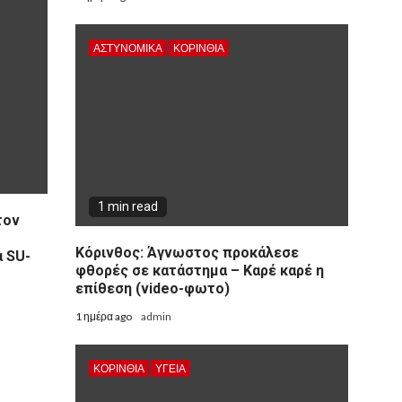
ΑΣΤΥΝΟΜΙΚΑ
ΚΟΡΙΝΘΊΑ
1 min read
τον
Κόρινθος: Άγνωστος προκάλεσε
α SU-
φθορές σε κατάστημα – Καρέ καρέ η
επίθεση (video-φωτο)
1 ημέρα ago
admin
ΚΟΡΙΝΘΊΑ
ΥΓΕΙΑ