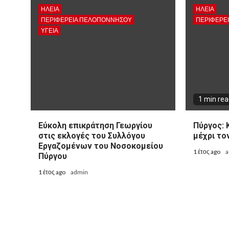
ΗΛΕΙΑ
ΗΛΕΙΑ
ΠΕΡΙΦΈΡΕΙΑ ΠΕΛΟΠΟΝΝΉΣΟΥ
ΠΕΡΙΦΈΡΕ
ΥΓΕΙΑ
1 min re
Εύκολη επικράτηση Γεωργίου
Πύργος: 
στις εκλογές του Συλλόγου
μέχρι το
Εργαζομένων του Νοσοκομείου
1 έτος ago
a
Πύργου
1 έτος ago
admin