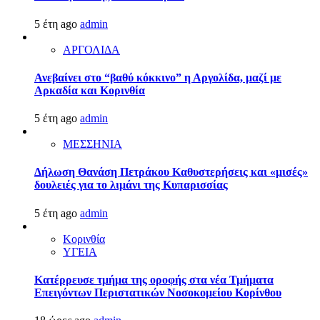
5 έτη ago
admin
ΑΡΓΟΛΙΔΑ
Ανεβαίνει στο “βαθύ κόκκινο” η Αργολίδα, μαζί με
Αρκαδία και Κορινθία
5 έτη ago
admin
ΜΕΣΣΗΝΙΑ
Δήλωση Θανάση Πετράκου Καθυστερήσεις και «μισές»
δουλειές για το λιμάνι της Κυπαρισσίας
5 έτη ago
admin
Κορινθία
ΥΓΕΙΑ
Kατέρρευσε τμήμα της οροφής στα νέα Τμήματα
Επειγόντων Περιστατικών Νοσοκομείου Κορίνθου