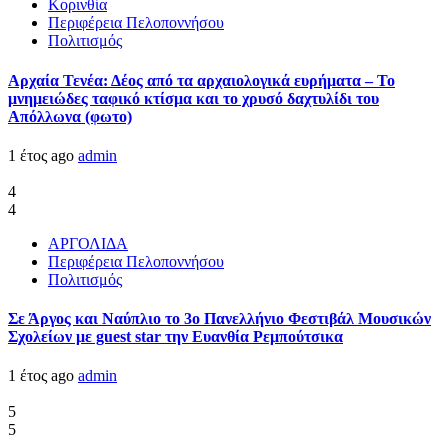
Κορινθία
Περιφέρεια Πελοποννήσου
Πολιτισμός
Αρχαία Τενέα: Δέος από τα αρχαιολογικά ευρήματα – Το
μνημειώδες ταφικό κτίσμα και το χρυσό δαχτυλίδι του
Απόλλωνα (φωτο)
1 έτος ago
admin
4
4
ΑΡΓΟΛΙΔΑ
Περιφέρεια Πελοποννήσου
Πολιτισμός
Σε Άργος και Ναύπλιο το 3ο Πανελλήνιο Φεστιβάλ Μουσικών
Σχολείων με guest star την Ευανθία Ρεμπούτσικα
1 έτος ago
admin
5
5