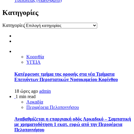
Τριπόλεως (video-φώτο)
Kατηγορίες
Kατηγορίες
Κορινθία
ΥΓΕΙΑ
Kατέρρευσε τμήμα της οροφής στα νέα Τμήματα
Επειγόντων Περιστατικών Νοσοκομείου Κορίνθου
18 ώρες ago
admin
1 min read
Αρκαδία
Περιφέρεια Πελοποννήσου
Αναβαθμίζεται η επαρχιακή οδός Αρκαδικό – Σαμπατική
με χρηματοδότηση 1 εκατ. ευρώ από την Περιφέρεια
Πελοποννήσου