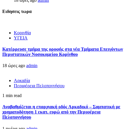
18 ώρες ago
admin
Ειδησεις τωρα
Κορινθία
ΥΓΕΙΑ
Kατέρρευσε τμήμα της οροφής στα νέα Τμήματα Επειγόντων
Περιστατικών Νοσοκομείου Κορίνθου
18 ώρες ago
admin
Αρκαδία
Περιφέρεια Πελοποννήσου
1 min read
Αναβαθμίζεται η επαρχιακή οδός Αρκαδικό – Σαμπατική με
χρηματοδότηση 1 εκατ. ευρώ από την Περιφέρεια
Πελοποννήσου
1 ημέρα ago
admin