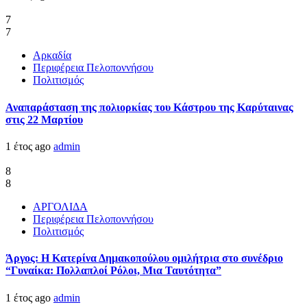
7
7
Αρκαδία
Περιφέρεια Πελοποννήσου
Πολιτισμός
Αναπαράσταση της πολιορκίας του Κάστρου της Καρύταινας
στις 22 Μαρτίου
1 έτος ago
admin
8
8
ΑΡΓΟΛΙΔΑ
Περιφέρεια Πελοποννήσου
Πολιτισμός
Άργος: Η Κατερίνα Δημακοπούλου ομιλήτρια στο συνέδριο
“Γυναίκα: Πολλαπλοί Ρόλοι, Μια Ταυτότητα”
1 έτος ago
admin