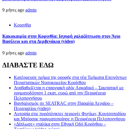
9 μήνες ago
admin
Κορινθία
Κακοκαιρία στην Κορινθία: Ισχυρή χαλαζόπτωση στον Άγιο
Βασίλειο και στα Δερβενάκια (video)
9 μήνες ago
admin
ΔΙΑΒΑΣΤΕ ΕΔΩ
Kατέρρευσε τμήμα της οροφής στα νέα Τμήματα Επειγόντων
Περιστατικών Νοσοκομείου Κορίνθου
Αναβαθμίζεται η επαρχιακή οδός Αρκαδικό – Σαμπατική με
χρηματοδότηση 1 εκατ. ευρώ από την Περιφέρεια
Πελοποννήσου
Βανδαλισμός σε SEATRAC στην Παραλία Λεχαίου –
Περιγιαλίου (video)
Αυτοψία στις πυρόπληκτες περιοχές Φιχτίων, Κουτσοποδίου
και Μπόρσας πραγματοποίησε η Περιφέρεια Πελοποννήσου
«Δίπλωσε» νταλίκα στην Εθνική Oδό Κορίνθου –