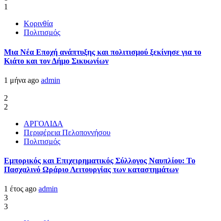
1
Κορινθία
Πολιτισμός
Μια Νέα Εποχή ανάπτυξης και πολιτισμού ξεκίνησε για το
Κιάτο και τον Δήμο Σικυωνίων
1 μήνα ago
admin
2
2
ΑΡΓΟΛΙΔΑ
Περιφέρεια Πελοποννήσου
Πολιτισμός
Εμπορικός και Επιχειρηματικός Σύλλογος Ναυπλίου: Το
Πασχαλινό Ωράριο Λειτουργίας των καταστημάτων
1 έτος ago
admin
3
3