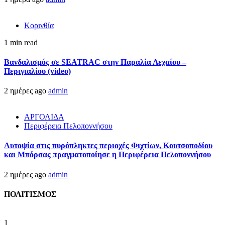
Κορινθία
1 min read
Βανδαλισμός σε SEATRAC στην Παραλία Λεχαίου –
Περιγιαλίου (video)
2 ημέρες ago
admin
ΑΡΓΟΛΙΔΑ
Περιφέρεια Πελοποννήσου
Αυτοψία στις πυρόπληκτες περιοχές Φιχτίων, Κουτσοποδίου
και Μπόρσας πραγματοποίησε η Περιφέρεια Πελοποννήσου
2 ημέρες ago
admin
ΠΟΛΙΤΙΣΜΟΣ
1