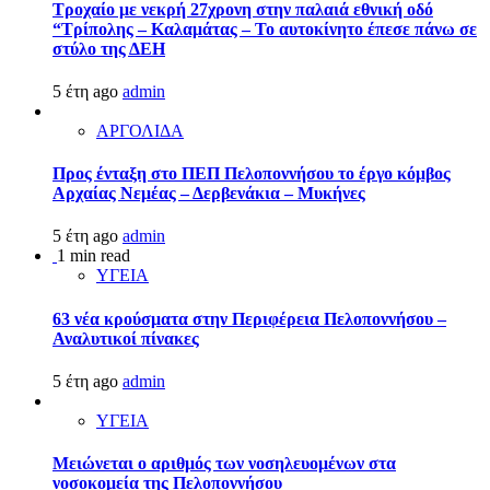
Τροχαίο με νεκρή 27χρονη στην παλαιά εθνική οδό
“Τρίπολης – Καλαμάτας – Το αυτοκίνητο έπεσε πάνω σε
στύλο της ΔΕΗ
5 έτη ago
admin
ΑΡΓΟΛΙΔΑ
Προς ένταξη στο ΠΕΠ Πελοποννήσου το έργο κόμβος
Αρχαίας Νεμέας – Δερβενάκια – Μυκήνες
5 έτη ago
admin
1 min read
ΥΓΕΙΑ
63 νέα κρούσματα στην Περιφέρεια Πελοποννήσου –
Αναλυτικοί πίνακες
5 έτη ago
admin
ΥΓΕΙΑ
Μειώνεται ο αριθμός των νοσηλευομένων στα
νοσοκομεία της Πελοποννήσου