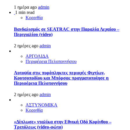
1 ημέρα ago
admin
1 min read
Κορινθία
Βανδαλισμός σε SEATRAC στην Παραλία Λεχαίου –
Περιγιαλίου (video)
2 ημέρες ago
admin
ΑΡΓΟΛΙΔΑ
Περιφέρεια Πελοποννήσου
Αυτοψία στις πυρόπληκτες περιοχές Φιχτίων,
Κουτσοποδίου και Μπόρσας πραγματοποίησε η
Περιφέρεια Πελοποννήσου
2 ημέρες ago
admin
ΑΣΤΥΝΟΜΙΚΑ
Κορινθία
«Δίπλωσε» νταλίκα στην Εθνική Oδό Κορίνθου –
Τριπόλεως (video-φώτο)