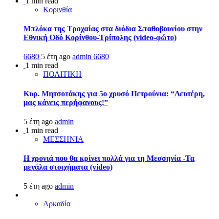
1 min read
Κορινθία
Μπλόκα της Τροχαίας στα διόδια Σπαθοβουνίου στην
Εθνική Οδό Κορίνθου-Τρίπολης (video-φώτο)
6680
5 έτη ago
admin
6680
1 min read
ΠΟΛΙΤΙΚΗ
Κυρ. Μητσοτάκης για 5ο χρυσό Πετρούνια: “Λευτέρη,
μας κάνεις περήφανους!”
5 έτη ago
admin
1 min read
ΜΕΣΣΗΝΙΑ
Η χρονιά που θα κρίνει πολλά για τη Μεσσηνία -Τα
μεγάλα στοιχήματα (video)
5 έτη ago
admin
Αρκαδία