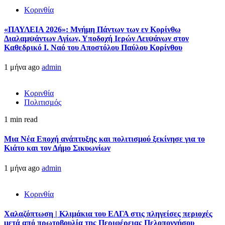
Κορινθία
«ΠΑΥΛΕΙΑ 2026»: Μνήμη Πάντων των εν Κορίνθω
Διαλαμψάντων Αγίων, Υποδοχή Ιερών Λειψάνων στον
Καθεδρικό Ι. Ναό του Αποστόλου Παύλου Κορίνθου
1 μήνα ago
admin
Κορινθία
Πολιτισμός
1 min read
Μια Νέα Εποχή ανάπτυξης και πολιτισμού ξεκίνησε για το
Κιάτο και τον Δήμο Σικυωνίων
1 μήνα ago
admin
Κορινθία
Χαλαζόπτωση | Κλιμάκια του ΕΛΓΑ στις πληγείσες περιοχές
μετά από πρωτοβουλία της Περιφέρειας Πελοποννήσου