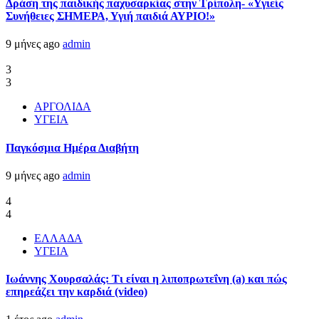
Δράση της παιδικής παχυσαρκίας στην Τρίπολη- «Υγιείς
Συνήθειες ΣΗΜΕΡΑ, Υγιή παιδιά ΑΥΡΙΟ!»
9 μήνες ago
admin
3
3
ΑΡΓΟΛΙΔΑ
ΥΓΕΙΑ
Παγκόσμια Ημέρα Διαβήτη
9 μήνες ago
admin
4
4
ΕΛΛΑΔΑ
ΥΓΕΙΑ
Ιωάννης Χουρσαλάς: Τι είναι η λιποπρωτεΐνη (a) και πώς
επηρεάζει την καρδιά (video)