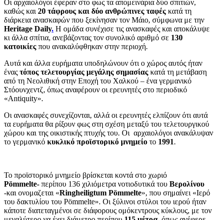
Οι αρχαιολόγοι έφεραν στο φως τα απομεινάρια δύο σπιτιών,
καθώς και
20 τάφρους και δύο ανθρώπινες ταφές
κατά τη
διάρκεια ανασκαφών που ξεκίνησαν τον Μάιο, σύμφωνα με την
Heritage Daily
.
Η ομάδα συνέχισε τις ανασκαφές και αποκάλυψε
κι άλλα σπίτια, ανεβάζοντας τον συνολικό αριθμό σε
130
κατοικίες
που ανακαλύφθηκαν στην περιοχή.
Αυτά και άλλα ευρήματα υποδηλώνουν ότι ο χώρος αυτός ήταν
ένας
τόπος τελετουργίας μεγάλης σημασίας
κατά τη μετάβαση
από τη Νεολιθική στην Εποχή του Χαλκού – ένα γερμανικό
Στόουνχεντζ, όπως αναφέρουν οι ερευνητές στο περιοδικό
«Antiquity».
Οι ανασκαφές συνεχίζονται, αλλά οι ερευνητές ελπίζουν ότι αυτά
τα ευρήματα θα ρίξουν φως στη σχέση μεταξύ του τελετουργικού
χώρου και της οικιστικής πτυχής του. Οι αρχαιολόγοι ανακάλυψαν
το γερμανικό
κυκλικό προϊστορικό μνημείο
το
1991
.
Το προϊστορικό μνημείο βρίσκεται κοντά στο χωριό
Pömmelte-
περίπου 136 χιλιόμετρα νοτιοδυτικά του
Βερολίνου
-και ονομαζεται «
Ringheiligtum Pömmelte
», που σημαίνει «Ιερό
του δακτυλίου του Pömmelte». Οι ξύλινοι στύλοι του ιερού ήταν
κάποτε διατεταγμένοι σε διάφορους ομόκεντρους κύκλους, με τον
μεγαλύτερο να έχει διάμετρο περίπου
115 μέτρα
, όπως ανέφερε