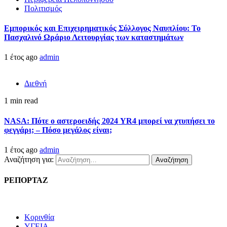
Πολιτισμός
Εμπορικός και Επιχειρηματικός Σύλλογος Ναυπλίου: Το
Πασχαλινό Ωράριο Λειτουργίας των καταστημάτων
1 έτος ago
admin
Διεθνή
1 min read
NASA: Πότε ο αστεροειδής 2024 YR4 μπορεί να χτυπήσει το
φεγγάρι; – Πόσο μεγάλος είναι;
1 έτος ago
admin
Αναζήτηση για:
ΡΕΠΟΡΤΑΖ
Κορινθία
ΥΓΕΙΑ