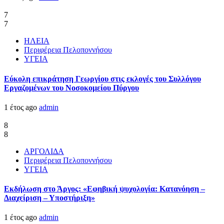
7
7
ΗΛΕΙΑ
Περιφέρεια Πελοποννήσου
ΥΓΕΙΑ
Εύκολη επικράτηση Γεωργίου στις εκλογές του Συλλόγου
Εργαζομένων του Νοσοκομείου Πύργου
1 έτος ago
admin
8
8
ΑΡΓΟΛΙΔΑ
Περιφέρεια Πελοποννήσου
ΥΓΕΙΑ
Εκδήλωση στο Άργος: «Εφηβική ψυχολογία: Κατανόηση –
Διαχείριση – Υποστήριξη»
1 έτος ago
admin