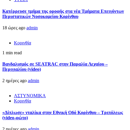
Kατέρρευσε τμήμα της οροφής στα νέα Τμήματα Επειγόντων
Περιστατικών Νοσοκομείου Κορίνθου
18 ώρες ago
admin
Κορινθία
1 min read
Βανδαλισμός σε SEATRAC στην Παραλία Λεχαίου –
Περιγιαλίου (video)
2 ημέρες ago
admin
ΑΣΤΥΝΟΜΙΚΑ
Κορινθία
«Δίπλωσε» νταλίκα στην Εθνική Oδό Κορίνθου – Τριπόλεως
(video-φώτο)
2 ημέρες ago
admin