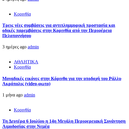
Κορινθία
Τρεις νέες συμβάσεις για αντιπλημμυρική προστασία και
οδικές παρεμβάσεις στην Κορινθία από την Περιφέρεια
Πελοποννήσου
3 ημέρες ago
admin
ΑΘΛΗΤΙΚΑ
Κορινθία
Μοναδικές εικόνες στην Κόρινθο για την υποδοχή του Ράλλυ
Ακρόπολις (video-φωτο)
1 μήνα ago
admin
Κορινθία
Τη Δευτέρα 6 Ιουλίου η 14η Μεγάλη Περιφερειακή Συνάντηση
Αιμοδοσίας στην Νεμέα