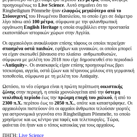
προηγουμένως το
Live Science
. Αυτό σημαίνει ότι το
Ringheiligtum Pömmelte ήταν
ελαφρώς μεγαλύτερο από το
Στόουνχεντζ
του Ηνωμένου Βασιλείου, το οποίο έχει σε διάμετρο
λίγο πάνω από
100 μέτρα
, σύμφωνα με την φιλανθρωπική
οργάνωση
English Heritage
η οποία συμβάλλει στην προστασία
εκατοντάδων ιστορικών χώρων στην Αγγλία.
Οι αρχαιολόγοι ανακάλυψαν επίσης τάφους οι οποίοι περιείχαν
σπασμένα οστά παιδιών
, εφήβων και γυναικών, οι οποίοι μπορεί
να είχαν σκοτωθεί βάναυσα στο πλαίσιο ανθρωποθυσιών,
σύμφωνα με μελέτη του 2018 που είχε δημοσιευθεί στο περιοδικό
«
Antiquity
». Οι ανασκαφείς είχαν επίσης προηγουμένως βρει
τσεκούρια, αγγεία, οστά ζώων και πέτρινους μύλους στη γερμανική
τοποθεσία, σύμφωνα με τη μελέτη του Antiquity.
Ωστόσο, το νέο εύρημα είναι η πρώτη περίπτωση
οικιστικής
ζώνης
στην περιοχή, η οποία χρονολογείται από την
ύστερη
νεολιθική περίοδο
έως την
πρώιμη εποχή του χαλκού
, ή από το
2300 π.Χ.
περίπου έως το
2050 π.Χ.
, οπότε και καταστράφηκε. Οι
αρχαιολόγοι πιστεύουν ότι οι αρχαίοι άνθρωποι τελούσαν γιορτές
για αστρονομικά γεγονότα στο Ringheiligtum Pömmelte, το οποίο
χρησίμευε και ως κέντρο για ταφές και τελετουργίες. Τώρα,
φαίνεται ότι ήταν και ο τόπος κατοικίας για τους αρχαίους.
ΠΗΓΗ:
Live Science