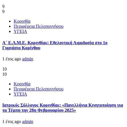
9
9
Κορινθία
Περιφέρεια Πελοποννήσου
ΥΓΕΙΑ
Α΄ Ε.Λ.Μ.Ε. Κορινθίας: Εθελοντική Αιμοδοσία στο 1ο
Γυμνάσιο Κορίνθου
1 έτος ago
admin
10
10
Κορινθία
Περιφέρεια Πελοποννήσου
ΥΓΕΙΑ
Ιατρικός Σύλλογος Κορινθίας: «Πανελλήνια Κινητοποίηση για
τα Τέμπη την 28η Φεβρουαρίου 2025»
1 έτος ago
admin