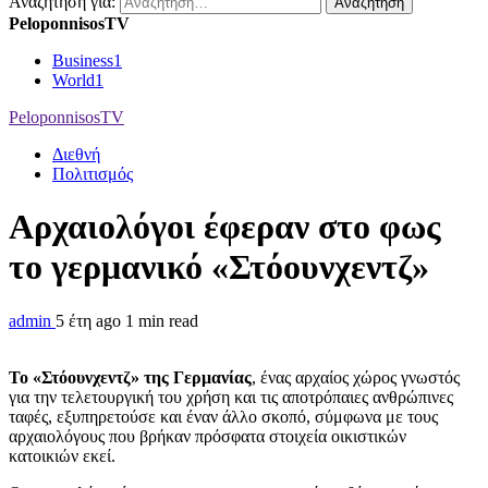
Αναζήτηση για:
PeloponnisosTV
Business
1
World
1
PeloponnisosTV
Διεθνή
Πολιτισμός
Αρχαιολόγοι έφεραν στο φως
το γερμανικό «Στόουνχεντζ»
admin
5 έτη ago
1 min read
Το «Στόουνχεντζ» της Γερμανίας
, ένας αρχαίος χώρος γνωστός
για την τελετουργική του χρήση και τις αποτρόπαιες ανθρώπινες
ταφές, εξυπηρετούσε και έναν άλλο σκοπό, σύμφωνα με τους
αρχαιολόγους που βρήκαν πρόσφατα στοιχεία οικιστικών
κατοικιών εκεί.