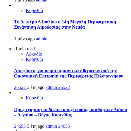
Κορινθία
Τη Δευτέρα 6 Ιουλίου η 14η Μεγάλη Περιφερειακή
Συνάντηση Αιμοδοσίας στην Νεμέα
1 μήνα ago
admin
1 min read
Αρκαδία
Κορινθία
Αποφάσεις για σειρά σημαντικών θεμάτων από την
Οικονομική Επιτροπή της Περιφέρειας Πελοποννήσου
26522
5 έτη ago
admin
26522
Κορινθία
Προς έγκριση το δίκτυο αποχέτευσης ακαθάρτων Άσσου
– Λεχαίου – Βόχας Κορινθίας
24655
5 έτη ago
admin
24655