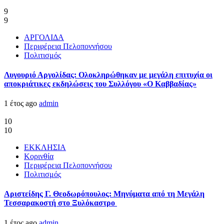
9
9
ΑΡΓΟΛΙΔΑ
Περιφέρεια Πελοποννήσου
Πολιτισμός
Λυγουριό Αργολίδας: Ολοκληρώθηκαν με μεγάλη επιτυχία οι
αποκριάτικες εκδηλώσεις του Συλλόγου «Ο Καββαδίας»
1 έτος ago
admin
10
10
ΕΚΚΛΗΣΙΑ
Κορινθία
Περιφέρεια Πελοποννήσου
Πολιτισμός
Αριστείδης Γ. Θεοδωρόπουλος: Μηνύματα από τη Μεγάλη
Τεσσαρακοστή στο Ξυλόκαστρο
1 έτος ago
admin