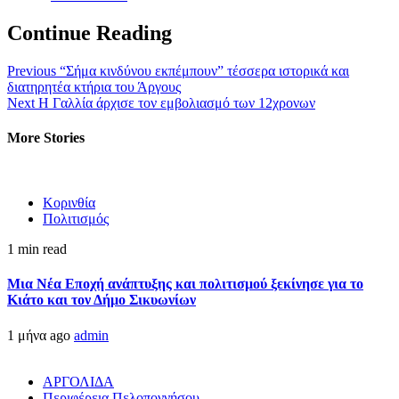
Continue Reading
Previous
“Σήμα κινδύνου εκπέμπουν” τέσσερα ιστορικά και
διατηρητέα κτήρια του Άργους
Next
Η Γαλλία άρχισε τον εμβολιασμό των 12χρονων
More Stories
Κορινθία
Πολιτισμός
1 min read
Μια Νέα Εποχή ανάπτυξης και πολιτισμού ξεκίνησε για το
Κιάτο και τον Δήμο Σικυωνίων
1 μήνα ago
admin
ΑΡΓΟΛΙΔΑ
Περιφέρεια Πελοποννήσου