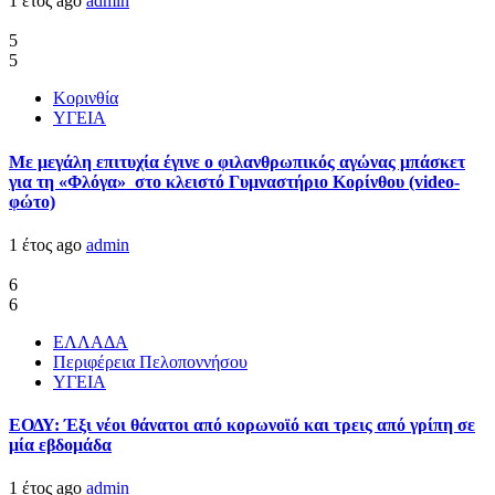
1 έτος ago
admin
5
5
Κορινθία
ΥΓΕΙΑ
Με μεγάλη επιτυχία έγινε ο φιλανθρωπικός αγώνας μπάσκετ
για τη «Φλόγα» στο κλειστό Γυμναστήριο Κορίνθου (video-
φώτο)
1 έτος ago
admin
6
6
ΕΛΛΑΔΑ
Περιφέρεια Πελοποννήσου
ΥΓΕΙΑ
ΕΟΔΥ: Έξι νέοι θάνατοι από κορωνοϊό και τρεις από γρίπη σε
μία εβδομάδα
1 έτος ago
admin