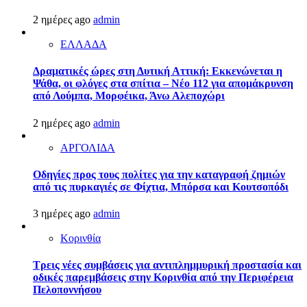
2 ημέρες ago
admin
ΕΛΛΑΔΑ
Δραματικές ώρες στη Δυτική Αττική: Εκκενώνεται η
Ψάθα, οι φλόγες στα σπίτια – Νέο 112 για απομάκρυνση
από Λούμπα, Μορφέικα, Άνω Αλεποχώρι
2 ημέρες ago
admin
ΑΡΓΟΛΙΔΑ
Οδηγίες προς τους πολίτες για την καταγραφή ζημιών
από τις πυρκαγιές σε Φίχτια, Μπόρσα και Κουτσοπόδι
3 ημέρες ago
admin
Κορινθία
Τρεις νέες συμβάσεις για αντιπλημμυρική προστασία και
οδικές παρεμβάσεις στην Κορινθία από την Περιφέρεια
Πελοποννήσου