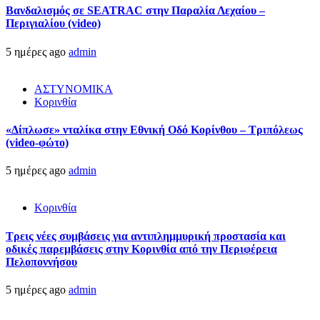
Βανδαλισμός σε SEATRAC στην Παραλία Λεχαίου –
Περιγιαλίου (video)
5 ημέρες ago
admin
ΑΣΤΥΝΟΜΙΚΑ
Κορινθία
«Δίπλωσε» νταλίκα στην Εθνική Oδό Κορίνθου – Τριπόλεως
(video-φώτο)
5 ημέρες ago
admin
Κορινθία
Τρεις νέες συμβάσεις για αντιπλημμυρική προστασία και
οδικές παρεμβάσεις στην Κορινθία από την Περιφέρεια
Πελοποννήσου
5 ημέρες ago
admin