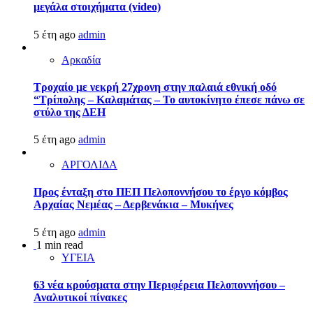
μεγάλα στοιχήματα (video)
5 έτη ago
admin
Αρκαδία
Τροχαίο με νεκρή 27χρονη στην παλαιά εθνική οδό
“Τρίπολης – Καλαμάτας – Το αυτοκίνητο έπεσε πάνω σε
στύλο της ΔΕΗ
5 έτη ago
admin
ΑΡΓΟΛΙΔΑ
Προς ένταξη στο ΠΕΠ Πελοποννήσου το έργο κόμβος
Αρχαίας Νεμέας – Δερβενάκια – Μυκήνες
5 έτη ago
admin
1 min read
ΥΓΕΙΑ
63 νέα κρούσματα στην Περιφέρεια Πελοποννήσου –
Αναλυτικοί πίνακες