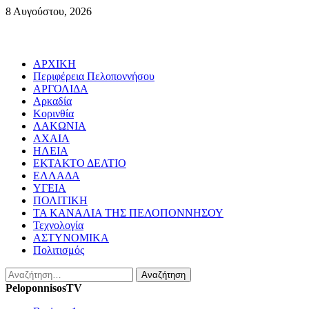
Skip
8 Αυγούστου, 2026
to
content
Primary
ΑΡΧΙΚΗ
Menu
Περιφέρεια Πελοποννήσου
ΑΡΓΟΛΙΔΑ
Αρκαδία
Κορινθία
ΛΑΚΩΝΙΑ
ΑΧΑΙΑ
ΗΛΕΙΑ
ΕΚΤΑΚΤΟ ΔΕΛΤΙΟ
ΕΛΛΑΔΑ
ΥΓΕΙΑ
ΠΟΛΙΤΙΚΗ
ΤΑ ΚΑΝΑΛΙΑ ΤΗΣ ΠΕΛΟΠΟΝΝΗΣΟΥ
Τεχνολογία
ΑΣΤΥΝΟΜΙΚΑ
Πολιτισμός
Αναζήτηση
για:
PeloponnisosTV