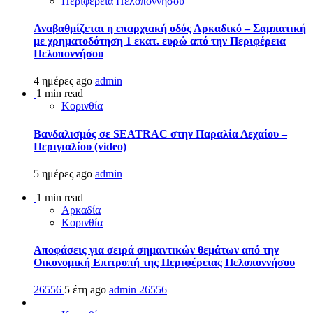
Περιφέρεια Πελοποννήσου
Αναβαθμίζεται η επαρχιακή οδός Αρκαδικό – Σαμπατική
με χρηματοδότηση 1 εκατ. ευρώ από την Περιφέρεια
Πελοποννήσου
4 ημέρες ago
admin
1 min read
Κορινθία
Βανδαλισμός σε SEATRAC στην Παραλία Λεχαίου –
Περιγιαλίου (video)
5 ημέρες ago
admin
1 min read
Αρκαδία
Κορινθία
Αποφάσεις για σειρά σημαντικών θεμάτων από την
Οικονομική Επιτροπή της Περιφέρειας Πελοποννήσου
26556
5 έτη ago
admin
26556