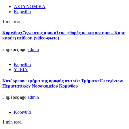
ΑΣΤΥΝΟΜΙΚΑ
Κορινθία
1 min read
Κόρινθος: Άγνωστος προκάλεσε φθορές σε κατάστημα – Καρέ
καρέ η επίθεση (video-φωτο)
2 ημέρες ago
admin
Κορινθία
ΥΓΕΙΑ
Kατέρρευσε τμήμα της οροφής στα νέα Τμήματα Επειγόντων
Περιστατικών Νοσοκομείου Κορίνθου
3 ημέρες ago
admin
Κορινθία
1 min read