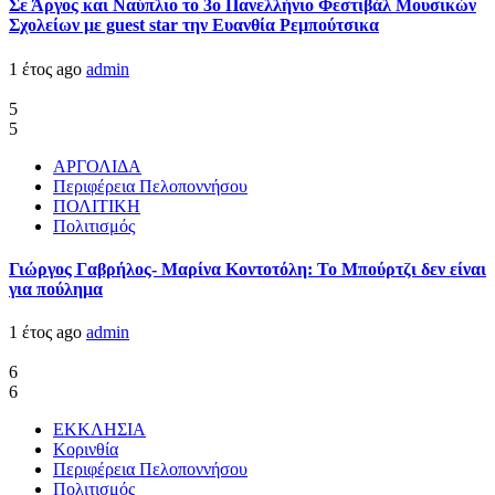
Σε Άργος και Ναύπλιο το 3ο Πανελλήνιο Φεστιβάλ Μουσικών
Σχολείων με guest star την Ευανθία Ρεμπούτσικα
1 έτος ago
admin
5
5
ΑΡΓΟΛΙΔΑ
Περιφέρεια Πελοποννήσου
ΠΟΛΙΤΙΚΗ
Πολιτισμός
Γιώργος Γαβρήλος- Μαρίνα Κοντοτόλη: Το Μπούρτζι δεν είναι
για πούλημα
1 έτος ago
admin
6
6
ΕΚΚΛΗΣΙΑ
Κορινθία
Περιφέρεια Πελοποννήσου
Πολιτισμός