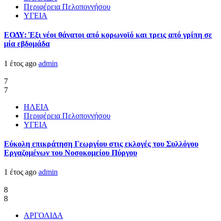
Περιφέρεια Πελοποννήσου
ΥΓΕΙΑ
ΕΟΔΥ: Έξι νέοι θάνατοι από κορωνοϊό και τρεις από γρίπη σε
μία εβδομάδα
1 έτος ago
admin
7
7
ΗΛΕΙΑ
Περιφέρεια Πελοποννήσου
ΥΓΕΙΑ
Εύκολη επικράτηση Γεωργίου στις εκλογές του Συλλόγου
Εργαζομένων του Νοσοκομείου Πύργου
1 έτος ago
admin
8
8
ΑΡΓΟΛΙΔΑ