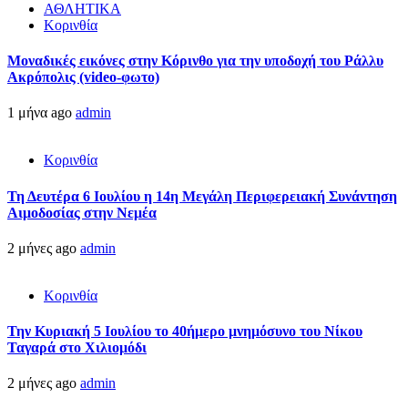
ΑΘΛΗΤΙΚΑ
Κορινθία
Μοναδικές εικόνες στην Κόρινθο για την υποδοχή του Ράλλυ
Ακρόπολις (video-φωτο)
1 μήνα ago
admin
Κορινθία
Τη Δευτέρα 6 Ιουλίου η 14η Μεγάλη Περιφερειακή Συνάντηση
Αιμοδοσίας στην Νεμέα
2 μήνες ago
admin
Κορινθία
Την Κυριακή 5 Ιουλίου το 40ήμερο μνημόσυνο του Νίκου
Ταγαρά στο Χιλιομόδι
2 μήνες ago
admin