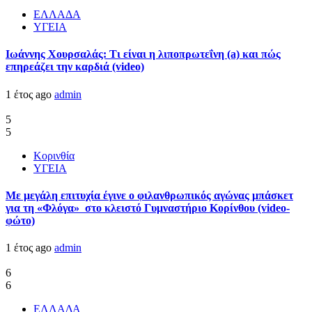
ΕΛΛΑΔΑ
ΥΓΕΙΑ
Ιωάννης Χουρσαλάς: Τι είναι η λιποπρωτεΐνη (a) και πώς
επηρεάζει την καρδιά (video)
1 έτος ago
admin
5
5
Κορινθία
ΥΓΕΙΑ
Με μεγάλη επιτυχία έγινε ο φιλανθρωπικός αγώνας μπάσκετ
για τη «Φλόγα» στο κλειστό Γυμναστήριο Κορίνθου (video-
φώτο)
1 έτος ago
admin
6
6
ΕΛΛΑΔΑ