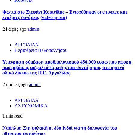
Φωτιά στο Στεφάνι Κορινθίας – Ενισχύθηκαν οι επίγειες και
εναέριες δυνάμεις (video-φωτο)
24 ώρες ago
admin
ΑΡΓΟΛΙΔΑ
Περιφέρεια Πελοποννήσου
Υπεγράφη σύμβαση προϋπολογισμού 450.000 ευρώ που αφορά
παρεμβάσεις ασφαλτόστρωσης και συντήρησης στο ορεινό
οδικό δίκτυο της Π.Ε. Αργολίδας
2 ημέρες ago
admin
ΑΡΓΟΛΙΔΑ
ΑΣΤΥΝΟΜΙΚΑ
1 min read
Ναύπλιο: Στη φυλακή οι δύο Ινδοί για τη δολοφονία του
58χρονου ψυχολόγου