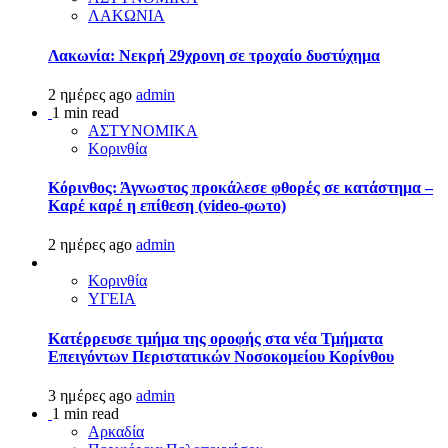
ΛΑΚΩΝΙΑ
Λακωνία: Νεκρή 29χρονη σε τροχαίο δυστύχημα
2 ημέρες ago
admin
1 min read
ΑΣΤΥΝΟΜΙΚΑ
Κορινθία
Κόρινθος: Άγνωστος προκάλεσε φθορές σε κατάστημα –
Καρέ καρέ η επίθεση (video-φωτο)
2 ημέρες ago
admin
Κορινθία
ΥΓΕΙΑ
Kατέρρευσε τμήμα της οροφής στα νέα Τμήματα
Επειγόντων Περιστατικών Νοσοκομείου Κορίνθου
3 ημέρες ago
admin
1 min read
Αρκαδία