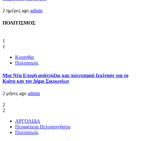
2 ημέρες ago
admin
ΠΟΛΙΤΙΣΜΟΣ
1
1
Κορινθία
Πολιτισμός
Μια Νέα Εποχή ανάπτυξης και πολιτισμού ξεκίνησε για το
Κιάτο και τον Δήμο Σικυωνίων
2 μήνες ago
admin
2
2
ΑΡΓΟΛΙΔΑ
Περιφέρεια Πελοποννήσου
Πολιτισμός