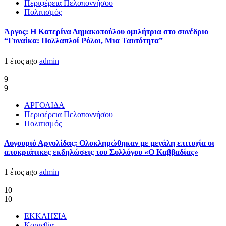
Περιφέρεια Πελοποννήσου
Πολιτισμός
Άργος: Η Κατερίνα Δημακοπούλου ομιλήτρια στο συνέδριο
“Γυναίκα: Πολλαπλοί Ρόλοι, Μια Ταυτότητα”
1 έτος ago
admin
9
9
ΑΡΓΟΛΙΔΑ
Περιφέρεια Πελοποννήσου
Πολιτισμός
Λυγουριό Αργολίδας: Ολοκληρώθηκαν με μεγάλη επιτυχία οι
αποκριάτικες εκδηλώσεις του Συλλόγου «Ο Καββαδίας»
1 έτος ago
admin
10
10
ΕΚΚΛΗΣΙΑ
Κορινθία