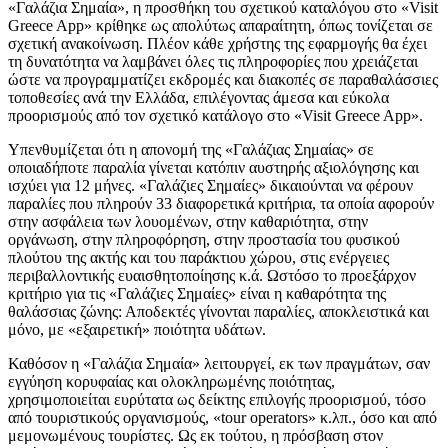
«Γαλάζια Σημαία», η προσθήκη του σχετικού καταλόγου στο «Visit
Greece App» κρίθηκε ως απολύτως απαραίτητη, όπως τονίζεται σε
σχετική ανακοίνωση. Πλέον κάθε χρήστης της εφαρμογής θα έχει
τη δυνατότητα να λαμβάνει όλες τις πληροφορίες που χρειάζεται
ώστε να προγραμματίζει εκδρομές και διακοπές σε παραθαλάσσιες
τοποθεσίες ανά την Ελλάδα, επιλέγοντας άμεσα και εύκολα
προορισμούς από τον σχετικό κατάλογο στο «Visit Greece App».
Υπενθυμίζεται ότι η απονομή της «Γαλάζιας Σημαίας» σε
οποιαδήποτε παραλία γίνεται κατόπιν αυστηρής αξιολόγησης και
ισχύει για 12 μήνες. «Γαλάζιες Σημαίες» δικαιούνται να φέρουν
παραλίες που πληρούν 33 διαφορετικά κριτήρια, τα οποία αφορούν
στην ασφάλεια των λουομένων, στην καθαριότητα, στην
οργάνωση, στην πληροφόρηση, στην προστασία του φυσικού
πλούτου της ακτής και του παράκτιου χώρου, στις ενέργειες
περιβαλλοντικής ευαισθητοποίησης κ.ά. Ωστόσο το προεξάρχον
κριτήριο για τις «Γαλάζιες Σημαίες» είναι η καθαρότητα της
θαλάσσιας ζώνης: Αποδεκτές γίνονται παραλίες, αποκλειστικά και
μόνο, με «εξαιρετική» ποιότητα υδάτων.
Καθόσον η «Γαλάζια Σημαία» λειτουργεί, εκ των πραγμάτων, σαν
εγγύηση κορυφαίας και ολοκληρωμένης ποιότητας,
χρησιμοποιείται ευρύτατα ως δείκτης επιλογής προορισμού, τόσο
από τουριστικούς οργανισμούς, «tour operators» κ.λπ., όσο και από
μεμονωμένους τουρίστες. Ως εκ τούτου, η πρόσβαση στον