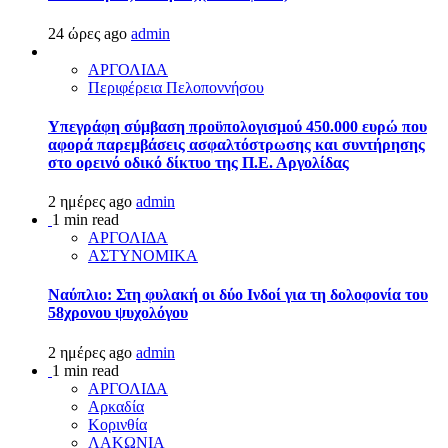
24 ώρες ago
admin
ΑΡΓΟΛΙΔΑ
Περιφέρεια Πελοποννήσου
Υπεγράφη σύμβαση προϋπολογισμού 450.000 ευρώ που
αφορά παρεμβάσεις ασφαλτόστρωσης και συντήρησης
στο ορεινό οδικό δίκτυο της Π.Ε. Αργολίδας
2 ημέρες ago
admin
1 min read
ΑΡΓΟΛΙΔΑ
ΑΣΤΥΝΟΜΙΚΑ
Ναύπλιο: Στη φυλακή οι δύο Ινδοί για τη δολοφονία του
58χρονου ψυχολόγου
2 ημέρες ago
admin
1 min read
ΑΡΓΟΛΙΔΑ
Αρκαδία
Κορινθία
ΛΑΚΩΝΙΑ