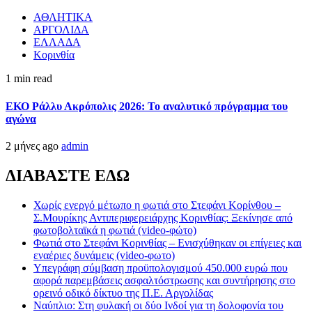
ΑΘΛΗΤΙΚΑ
ΑΡΓΟΛΙΔΑ
ΕΛΛΑΔΑ
Κορινθία
1 min read
ΕΚΟ Ράλλυ Ακρόπολις 2026: Το αναλυτικό πρόγραμμα του
αγώνα
2 μήνες ago
admin
ΔΙΑΒΑΣΤΕ ΕΔΩ
Χωρίς ενεργό μέτωπο η φωτιά στο Στεφάνι Κορίνθου –
Σ.Μουρίκης Αντιπεριφερειάρχης Κορινθίας: Ξεκίνησε από
φωτοβολταϊκά η φωτιά (video-φώτο)
Φωτιά στο Στεφάνι Κορινθίας – Ενισχύθηκαν οι επίγειες και
εναέριες δυνάμεις (video-φωτο)
Υπεγράφη σύμβαση προϋπολογισμού 450.000 ευρώ που
αφορά παρεμβάσεις ασφαλτόστρωσης και συντήρησης στο
ορεινό οδικό δίκτυο της Π.Ε. Αργολίδας
Ναύπλιο: Στη φυλακή οι δύο Ινδοί για τη δολοφονία του