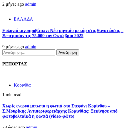
2 μήνες ago
admin
ΕΛΛΑΔΑ
Ευλογιά αιγοπροβάτων: Νέο μηνιαίο ρεκόρ στις θανατώσεις –
Ξεπέρασαν τις 75.000 τον Οκτώβριο 2025
9 μήνες ago
admin
Αναζήτηση
για:
ΡΕΠΟΡΤΑΖ
Κορινθία
1 min read
Χωρίς ενεργό μέτωπο η φωτιά στο Στεφάνι Κορίνθου –
Σ.Μουρίκης Αντιπεριφερειάρχης Κορινθίας: Ξεκίνησε από
φωτοβολταϊκά η φωτιά (video-φώτο)
23 ώρες ago
admin