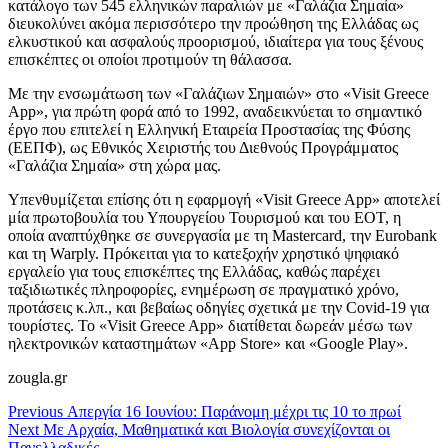
κατάλογο των 545 ελληνικών παραλιών με «Γαλάζια Σημαία»
διευκολύνει ακόμα περισσότερο την προώθηση της Ελλάδας ως
ελκυστικού και ασφαλούς προορισμού, ιδιαίτερα για τους ξένους
επισκέπτες οι οποίοι προτιμούν τη θάλασσα.
Με την ενσωμάτωση των «Γαλάζιων Σημαιών» στο «Visit Greece
App», για πρώτη φορά από το 1992, αναδεικνύεται το σημαντικό
έργο που επιτελεί η Ελληνική Εταιρεία Προστασίας της Φύσης
(ΕΕΠΦ), ως Εθνικός Χειριστής του Διεθνούς Προγράμματος
«Γαλάζια Σημαία» στη χώρα μας.
Υπενθυμίζεται επίσης ότι η εφαρμογή «Visit Greece App» αποτελεί
μία πρωτοβουλία του Υπουργείου Τουρισμού και του ΕΟΤ, η
οποία αναπτύχθηκε σε συνεργασία με τη Mastercard, την Eurobank
και τη Warply. Πρόκειται για το κατεξοχήν χρηστικό ψηφιακό
εργαλείο για τους επισκέπτες της Ελλάδας, καθώς παρέχει
ταξιδιωτικές πληροφορίες, ενημέρωση σε πραγματικό χρόνο,
προτάσεις κ.λπ., και βεβαίως οδηγίες σχετικά με την Covid-19 για
τουρίστες. Το «Visit Greece App» διατίθεται δωρεάν μέσω των
ηλεκτρονικών καταστημάτων «App Store» και «Google Play».
zougla.gr
Continue
Previous
Απεργία 16 Ιουνίου: Παράνομη μέχρι τις 10 το πρωί
Next
Με Αρχαία, Μαθηματικά και Βιολογία συνεχίζονται οι
Reading
Πανελλαδικές