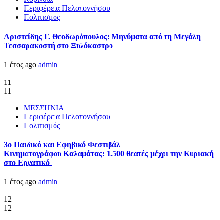
Περιφέρεια Πελοποννήσου
Πολιτισμός
Αριστείδης Γ. Θεοδωρόπουλος: Μηνύματα από τη Μεγάλη
Τεσσαρακοστή στο Ξυλόκαστρο
1 έτος ago
admin
11
11
ΜΕΣΣΗΝΙΑ
Περιφέρεια Πελοποννήσου
Πολιτισμός
3ο Παιδικό και Εφηβικό Φεστιβάλ
Κινηματογράφου Καλαμάτας: 1.500 θεατές μέχρι την Κυριακή
στο Εργατικό
1 έτος ago
admin
12
12