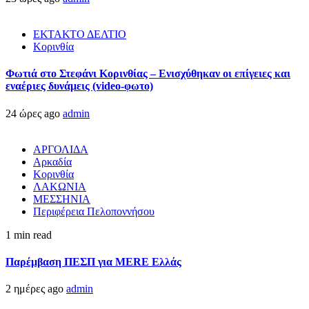
ΕΚΤΑΚΤΟ ΔΕΛΤΙΟ
Κορινθία
Φωτιά στο Στεφάνι Κορινθίας – Ενισχύθηκαν οι επίγειες και
εναέριες δυνάμεις (video-φωτο)
24 ώρες ago
admin
ΑΡΓΟΛΙΔΑ
Αρκαδία
Κορινθία
ΛΑΚΩΝΙΑ
ΜΕΣΣΗΝΙΑ
Περιφέρεια Πελοποννήσου
1 min read
Παρέμβαση ΠΕΣΠ για MERE Ελλάς
2 ημέρες ago
admin