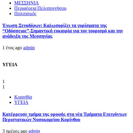
ΜΕΣΣΗΝΙΑ
Περιφέρεια Πελοποννήσου
Πολιτισμός
Ένωση Ξενοδόχων: Καλωσορίζει τα γυρίσματα της
“Οδύσσειας”-Σημαντική ευκαιρία για τον τουρισμό και την
ανάδειξη της Μεσσηνίας
1 έτος ago
admin
ΥΓΕΙΑ
1
1
Κορινθία
ΥΓΕΙΑ
Kατέρρευσε τμήμα της οροφής στα νέα Τμήματα Επειγόντων
Περιστατικών Νοσοκομείου Κορίνθου
3 ημέρες ago
admin