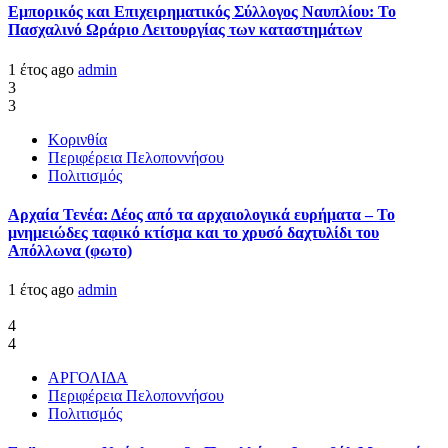
Εμπορικός και Επιχειρηματικός Σύλλογος Ναυπλίου: Το
Πασχαλινό Ωράριο Λειτουργίας των καταστημάτων
1 έτος ago
admin
3
3
Κορινθία
Περιφέρεια Πελοποννήσου
Πολιτισμός
Αρχαία Τενέα: Δέος από τα αρχαιολογικά ευρήματα – Το
μνημειώδες ταφικό κτίσμα και το χρυσό δαχτυλίδι του
Απόλλωνα (φωτο)
1 έτος ago
admin
4
4
ΑΡΓΟΛΙΔΑ
Περιφέρεια Πελοποννήσου
Πολιτισμός