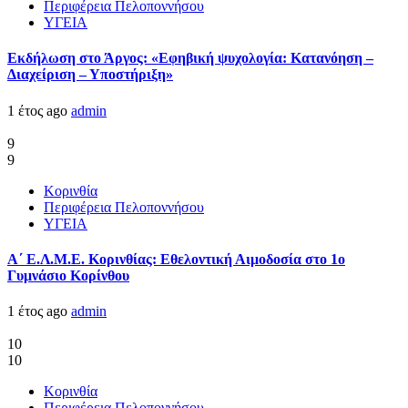
Περιφέρεια Πελοποννήσου
ΥΓΕΙΑ
Εκδήλωση στο Άργος: «Εφηβική ψυχολογία: Κατανόηση –
Διαχείριση – Υποστήριξη»
1 έτος ago
admin
9
9
Κορινθία
Περιφέρεια Πελοποννήσου
ΥΓΕΙΑ
Α΄ Ε.Λ.Μ.Ε. Κορινθίας: Εθελοντική Αιμοδοσία στο 1ο
Γυμνάσιο Κορίνθου
1 έτος ago
admin
10
10
Κορινθία
Περιφέρεια Πελοποννήσου