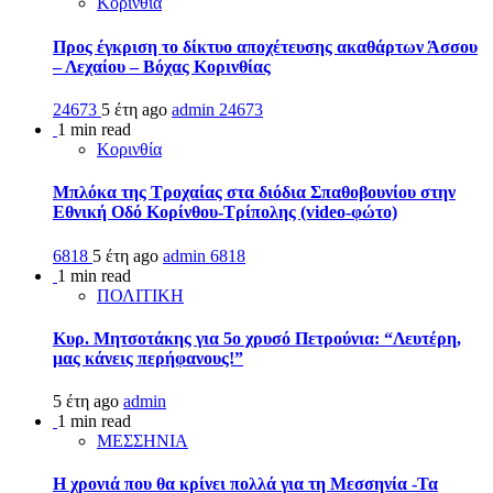
Κορινθία
Προς έγκριση το δίκτυο αποχέτευσης ακαθάρτων Άσσου
– Λεχαίου – Βόχας Κορινθίας
24673
5 έτη ago
admin
24673
1 min read
Κορινθία
Μπλόκα της Τροχαίας στα διόδια Σπαθοβουνίου στην
Εθνική Οδό Κορίνθου-Τρίπολης (video-φώτο)
6818
5 έτη ago
admin
6818
1 min read
ΠΟΛΙΤΙΚΗ
Κυρ. Μητσοτάκης για 5ο χρυσό Πετρούνια: “Λευτέρη,
μας κάνεις περήφανους!”
5 έτη ago
admin
1 min read
ΜΕΣΣΗΝΙΑ
Η χρονιά που θα κρίνει πολλά για τη Μεσσηνία -Τα