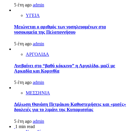
5 έτη ago
admin
ΥΓΕΙΑ
Μειώνεται ο αριθμός των νοσηλευομένων στα
νοσοκομεία της Πελοποννήσου
5 έτη ago
admin
ΑΡΓΟΛΙΔΑ
Ανεβαίνει στο “βαθύ κόκκινο” η Αργολίδα, μαζί με
Αρκαδία και Κορινθία
5 έτη ago
admin
ΜΕΣΣΗΝΙΑ
Δήλωση Θανάση Πετράκου Καθυστερήσεις και «μισές»
δουλειές για το λιμάνι της Κυπαρισσίας
5 έτη ago
admin
1 min read