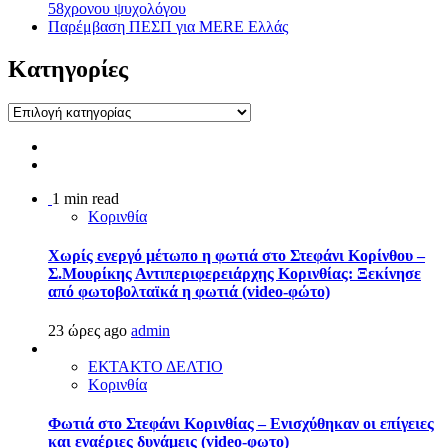
58χρονου ψυχολόγου
Παρέμβαση ΠΕΣΠ για MERE Ελλάς
Kατηγορίες
Kατηγορίες
1 min read
Κορινθία
Χωρίς ενεργό μέτωπο η φωτιά στο Στεφάνι Κορίνθου –
Σ.Μουρίκης Αντιπεριφερειάρχης Κορινθίας: Ξεκίνησε
από φωτοβολταϊκά η φωτιά (video-φώτο)
23 ώρες ago
admin
ΕΚΤΑΚΤΟ ΔΕΛΤΙΟ
Κορινθία
Φωτιά στο Στεφάνι Κορινθίας – Ενισχύθηκαν οι επίγειες
και εναέριες δυνάμεις (video-φωτο)