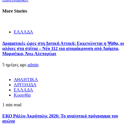
More Stories
ΕΛΛΑΔΑ
Δραματικές ώρες στη Δυτική Αττική: Εκκενώνεται η Ψάθα, οι
φλόγες στα σπίτια – Νέο 112 για απομάκρυνση από Λούμπα,
Μορφέικα, Άνω Αλεποχώρι
5 ημέρες ago
admin
ΑΘΛΗΤΙΚΑ
ΑΡΓΟΛΙΔΑ
ΕΛΛΑΔΑ
Κορινθία
1 min read
ΕΚΟ Ράλλυ Ακρόπολις 2026: Το αναλυτικό πρόγραμμα του
αγώνα