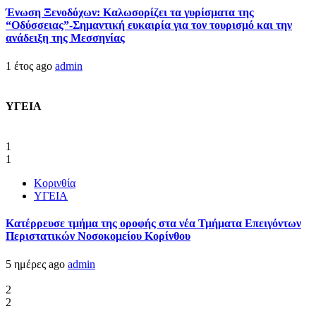
Ένωση Ξενοδόχων: Καλωσορίζει τα γυρίσματα της
“Οδύσσειας”-Σημαντική ευκαιρία για τον τουρισμό και την
ανάδειξη της Μεσσηνίας
1 έτος ago
admin
ΥΓΕΙΑ
1
1
Κορινθία
ΥΓΕΙΑ
Kατέρρευσε τμήμα της οροφής στα νέα Τμήματα Επειγόντων
Περιστατικών Νοσοκομείου Κορίνθου
5 ημέρες ago
admin
2
2