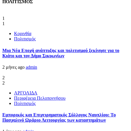
ΠΟΛΙΤΙΣΜΟΣ
1
1
Κορινθία
Πολιτισμός
Μια Νέα Εποχή ανάπτυξης και πολιτισμού ξεκίνησε για το
Κιάτο και τον Δήμο Σικυωνίων
2 μήνες ago
admin
2
2
ΑΡΓΟΛΙΔΑ
Περιφέρεια Πελοποννήσου
Πολιτισμός
Εμπορικός και Επιχειρηματικός Σύλλογος Ναυπλίου: Το
Πασχαλινό Ωράριο Λειτουργίας των καταστημάτων