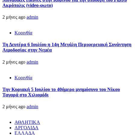
Ακρόπολις (video-φωτο)
2 μήνες ago
admin
Κορινθία
Τη Δευτέρα 6 Ιουλίου η 14η Μεγάλη Περιφερειακή Συνάντηση
Αιμοδοσίας στην Νεμέα
2 μήνες ago
admin
Κορινθία
Την Κυριακή 5 Ιουλίου το 40ήμερο μνημόσυνο του Νίκου
Ταγαρά στο Χιλιομόδι
2 μήνες ago
admin
ΑΘΛΗΤΙΚΑ
ΑΡΓΟΛΙΔΑ
ΕΛΛΑΔΑ