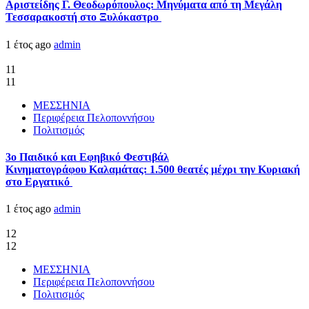
Αριστείδης Γ. Θεοδωρόπουλος: Μηνύματα από τη Μεγάλη
Τεσσαρακοστή στο Ξυλόκαστρο
1 έτος ago
admin
11
11
ΜΕΣΣΗΝΙΑ
Περιφέρεια Πελοποννήσου
Πολιτισμός
3ο Παιδικό και Εφηβικό Φεστιβάλ
Κινηματογράφου Καλαμάτας: 1.500 θεατές μέχρι την Κυριακή
στο Εργατικό
1 έτος ago
admin
12
12
ΜΕΣΣΗΝΙΑ
Περιφέρεια Πελοποννήσου
Πολιτισμός