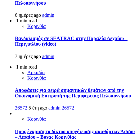
Πελοποννήσου
6 ημέρες ago
admin
1 min read
Κορινθία
Βανδαλισμός σε SEATRAC στην Παραλία Λεχαίου –
Περιγιαλίου (video)
7 ημέρες ago
admin
1 min read
Αρκαδία
Κορινθία
Αποφάσεις για σειρά σημαντικών θεμάτων από την
Οικονομική Επιτροπή της Περιφέρειας Πελοποννήσου
26572
5 έτη ago
admin
26572
Κορινθία
Προς έγκριση το δίκτυο αποχέτευσης ακαθάρτων Άσσου
– Λεχαίου – Βόχας Κορινθίας