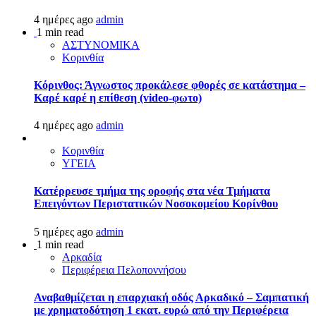
4 ημέρες ago
admin
1 min read
ΑΣΤΥΝΟΜΙΚΑ
Κορινθία
Κόρινθος: Άγνωστος προκάλεσε φθορές σε κατάστημα –
Καρέ καρέ η επίθεση (video-φωτο)
4 ημέρες ago
admin
Κορινθία
ΥΓΕΙΑ
Kατέρρευσε τμήμα της οροφής στα νέα Τμήματα
Επειγόντων Περιστατικών Νοσοκομείου Κορίνθου
5 ημέρες ago
admin
1 min read
Αρκαδία
Περιφέρεια Πελοποννήσου
Αναβαθμίζεται η επαρχιακή οδός Αρκαδικό – Σαμπατική
με χρηματοδότηση 1 εκατ. ευρώ από την Περιφέρεια