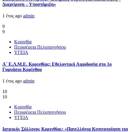
Διαχείριση – Υποστήριξη»
1 έτος ago
admin
9
9
Κορινθία
Περιφέρεια Πελοποννήσου
ΥΓΕΙΑ
Α΄ Ε.Λ.Μ.Ε. Κορινθίας: Εθελοντική Αιμοδοσία στο 1ο
Γυμνάσιο Κορίνθου
1 έτος ago
admin
10
10
Κορινθία
Περιφέρεια Πελοποννήσου
ΥΓΕΙΑ
Ιατρικός Σύλλογος Κορινθίας: «Πανελλήνια Κινητοποίηση για