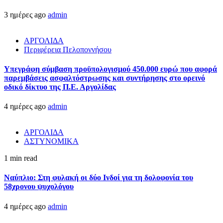
3 ημέρες ago
admin
ΑΡΓΟΛΙΔΑ
Περιφέρεια Πελοποννήσου
Υπεγράφη σύμβαση προϋπολογισμού 450.000 ευρώ που αφορά
παρεμβάσεις ασφαλτόστρωσης και συντήρησης στο ορεινό
οδικό δίκτυο της Π.Ε. Αργολίδας
4 ημέρες ago
admin
ΑΡΓΟΛΙΔΑ
ΑΣΤΥΝΟΜΙΚΑ
1 min read
Ναύπλιο: Στη φυλακή οι δύο Ινδοί για τη δολοφονία του
58χρονου ψυχολόγου
4 ημέρες ago
admin