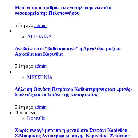
Μειώνεται ο αριθμός των νοσηλευομένων στα
νοσοκομεία της Πελοποννήσου
5 έτη ago
admin
ΑΡΓΟΛΙΔΑ
Ανεβαίνει στο “βαθύ κόκκινο” η Αργολίδα, μαζί με
Αρκαδία και Κορινθία
5 έτη ago
admin
ΜΕΣΣΗΝΙΑ
Δήλωση Θανάση Πετράκου Καθυστερήσεις και «μισές»
δουλειές για το λιμάνι της Κυπαρισσίας
5 έτη ago
admin
1 min read
Κορινθία
Χωρίς ενεργό μέτωπο η φωτιά στο Στεφάνι Κορίνθου –
Σ.Μουρίκης Αντιπεριφερειάρχης Κορινθίας: Ξεκίνησε