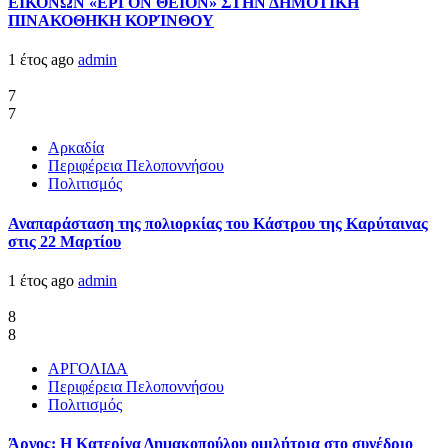
ΕΙΚΟΝΩΝ «ΕΡΓΟΝ ΘΕΙΟΝ» ΣΤΗΝ ΔΗΜΟΤΙΚΗ
ΠΙΝΑΚΟΘΗΚΗ ΚΟΡΊΝΘΟΥ
1 έτος ago
admin
7
7
Αρκαδία
Περιφέρεια Πελοποννήσου
Πολιτισμός
Αναπαράσταση της πολιορκίας του Κάστρου της Καρύταινας
στις 22 Μαρτίου
1 έτος ago
admin
8
8
ΑΡΓΟΛΙΔΑ
Περιφέρεια Πελοποννήσου
Πολιτισμός
Άργος: Η Κατερίνα Δημακοπούλου ομιλήτρια στο συνέδριο