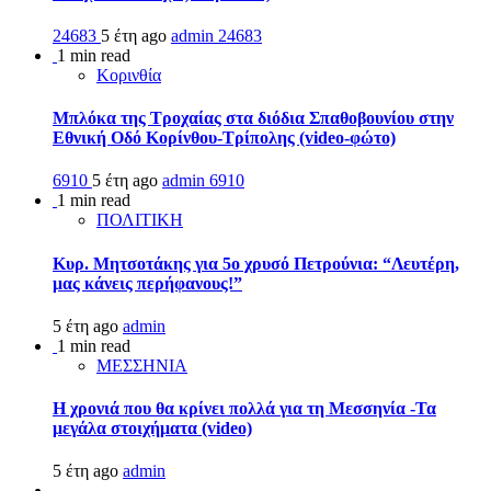
24683
5 έτη ago
admin
24683
1 min read
Κορινθία
Μπλόκα της Τροχαίας στα διόδια Σπαθοβουνίου στην
Εθνική Οδό Κορίνθου-Τρίπολης (video-φώτο)
6910
5 έτη ago
admin
6910
1 min read
ΠΟΛΙΤΙΚΗ
Κυρ. Μητσοτάκης για 5ο χρυσό Πετρούνια: “Λευτέρη,
μας κάνεις περήφανους!”
5 έτη ago
admin
1 min read
ΜΕΣΣΗΝΙΑ
Η χρονιά που θα κρίνει πολλά για τη Μεσσηνία -Τα
μεγάλα στοιχήματα (video)
5 έτη ago
admin