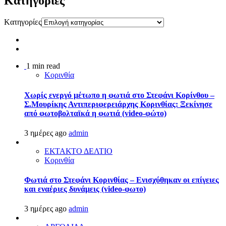
Kατηγορίες
Kατηγορίες
1 min read
Κορινθία
Χωρίς ενεργό μέτωπο η φωτιά στο Στεφάνι Κορίνθου –
Σ.Μουρίκης Αντιπεριφερειάρχης Κορινθίας: Ξεκίνησε
από φωτοβολταϊκά η φωτιά (video-φώτο)
3 ημέρες ago
admin
ΕΚΤΑΚΤΟ ΔΕΛΤΙΟ
Κορινθία
Φωτιά στο Στεφάνι Κορινθίας – Ενισχύθηκαν οι επίγειες
και εναέριες δυνάμεις (video-φωτο)
3 ημέρες ago
admin