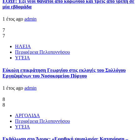
ΕΟΔΥ: Έξι νέοι θάνατοι από κορωνοϊό και τρεις από γρίπη σε
μία εβδομάδα
1 έτος ago
admin
7
7
ΗΛΕΙΑ
Περιφέρεια Πελοποννήσου
ΥΓΕΙΑ
Εύκολη επικράτηση Γεωργίου στις εκλογές του Συλλόγου
Εργαζομένων του Νοσοκομείου Πύργου
1 έτος ago
admin
8
8
ΑΡΓΟΛΙΔΑ
Περιφέρεια Πελοποννήσου
ΥΓΕΙΑ
Εκδήλωση στο Άργος: «Εφηβική ψυχολογία: Κατανόηση –