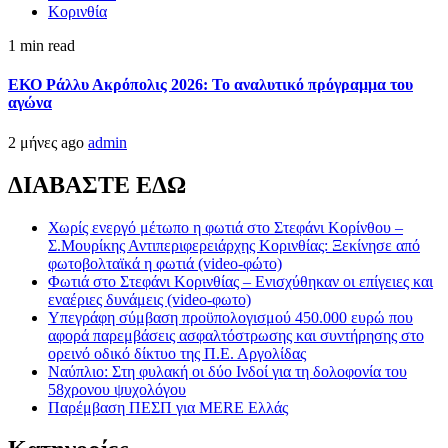
Κορινθία
1 min read
ΕΚΟ Ράλλυ Ακρόπολις 2026: Το αναλυτικό πρόγραμμα του
αγώνα
2 μήνες ago
admin
ΔΙΑΒΑΣΤΕ ΕΔΩ
Χωρίς ενεργό μέτωπο η φωτιά στο Στεφάνι Κορίνθου –
Σ.Μουρίκης Αντιπεριφερειάρχης Κορινθίας: Ξεκίνησε από
φωτοβολταϊκά η φωτιά (video-φώτο)
Φωτιά στο Στεφάνι Κορινθίας – Ενισχύθηκαν οι επίγειες και
εναέριες δυνάμεις (video-φωτο)
Υπεγράφη σύμβαση προϋπολογισμού 450.000 ευρώ που
αφορά παρεμβάσεις ασφαλτόστρωσης και συντήρησης στο
ορεινό οδικό δίκτυο της Π.Ε. Αργολίδας
Ναύπλιο: Στη φυλακή οι δύο Ινδοί για τη δολοφονία του
58χρονου ψυχολόγου
Παρέμβαση ΠΕΣΠ για MERE Ελλάς