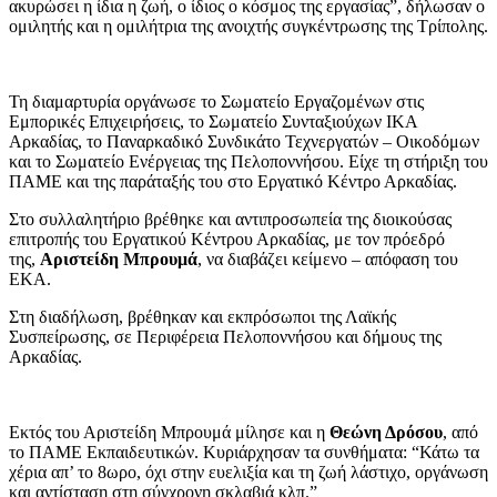
ακυρώσει η ίδια η ζωή, ο ίδιος ο κόσμος της εργασίας”, δήλωσαν ο
ομιλητής και η ομιλήτρια της ανοιχτής συγκέντρωσης της Τρίπολης.
Τη διαμαρτυρία οργάνωσε το Σωματείο Εργαζομένων στις
Εμπορικές Επιχειρήσεις, το Σωματείο Συνταξιούχων ΙΚΑ
Αρκαδίας, το Παναρκαδικό Συνδικάτο Τεχνεργατών – Οικοδόμων
και το Σωματείο Ενέργειας της Πελοποννήσου. Είχε τη στήριξη του
ΠΑΜΕ και της παράταξής του στο Εργατικό Κέντρο Αρκαδίας.
Στο συλλαλητήριο βρέθηκε και αντιπροσωπεία της διοικούσας
επιτροπής του Εργατικού Κέντρου Αρκαδίας, με τον πρόεδρό
της,
Αριστείδη Μπρουμά
, να διαβάζει κείμενο – απόφαση του
ΕΚΑ.
Στη διαδήλωση, βρέθηκαν και εκπρόσωποι της Λαϊκής
Συσπείρωσης, σε Περιφέρεια Πελοποννήσου και δήμους της
Αρκαδίας.
Εκτός του Αριστείδη Μπρουμά μίλησε και η
Θεώνη Δρόσου
, από
το ΠΑΜΕ Εκπαιδευτικών. Κυριάρχησαν τα συνθήματα: “Κάτω τα
χέρια απ’ το 8ωρο, όχι στην ευελιξία και τη ζωή λάστιχο, οργάνωση
και αντίσταση στη σύγχρονη σκλαβιά κλπ.”