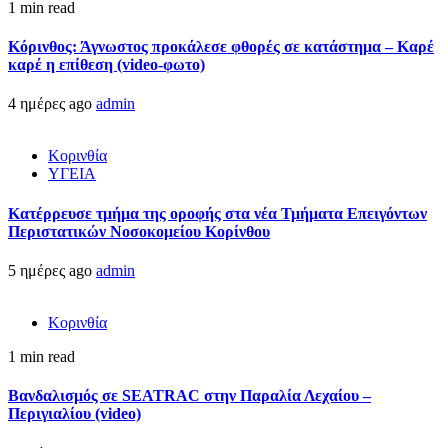
1 min read
Κόρινθος: Άγνωστος προκάλεσε φθορές σε κατάστημα – Καρέ
καρέ η επίθεση (video-φωτο)
4 ημέρες ago
admin
Κορινθία
ΥΓΕΙΑ
Kατέρρευσε τμήμα της οροφής στα νέα Τμήματα Επειγόντων
Περιστατικών Νοσοκομείου Κορίνθου
5 ημέρες ago
admin
Κορινθία
1 min read
Βανδαλισμός σε SEATRAC στην Παραλία Λεχαίου –
Περιγιαλίου (video)