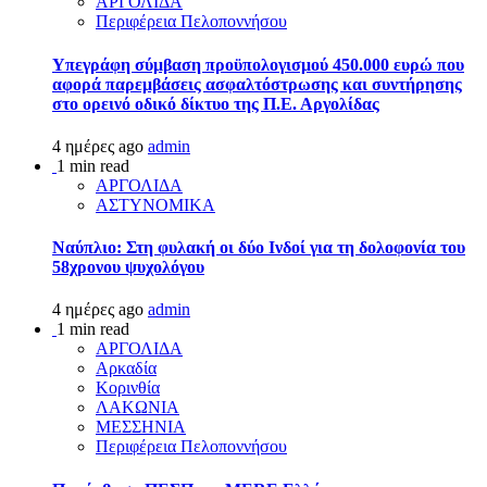
ΑΡΓΟΛΙΔΑ
Περιφέρεια Πελοποννήσου
Υπεγράφη σύμβαση προϋπολογισμού 450.000 ευρώ που
αφορά παρεμβάσεις ασφαλτόστρωσης και συντήρησης
στο ορεινό οδικό δίκτυο της Π.Ε. Αργολίδας
4 ημέρες ago
admin
1 min read
ΑΡΓΟΛΙΔΑ
ΑΣΤΥΝΟΜΙΚΑ
Ναύπλιο: Στη φυλακή οι δύο Ινδοί για τη δολοφονία του
58χρονου ψυχολόγου
4 ημέρες ago
admin
1 min read
ΑΡΓΟΛΙΔΑ
Αρκαδία
Κορινθία
ΛΑΚΩΝΙΑ
ΜΕΣΣΗΝΙΑ
Περιφέρεια Πελοποννήσου