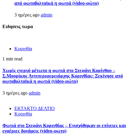
από φωτοβολταϊκά η φωτιά (video-φώτο)
3 ημέρες ago
admin
Ειδησεις τωρα
Κορινθία
1 min read
Χωρίς ενεργό μέτωπο η φωτιά στο Στεφάνι Κορίνθου –
Σ.Μουρίκης Αντιπεριφερειάρχης Κορινθίας: Ξεκίνησε από
φωτοβολταϊκά η φωτιά (video-φώτο)
3 ημέρες ago
admin
ΕΚΤΑΚΤΟ ΔΕΛΤΙΟ
Κορινθία
Φωτιά στο Στεφάνι Κορινθίας – Ενισχύθηκαν οι επίγειες και
εναέριες δυνάμεις (video-φωτο)