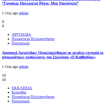
“Γυναίκα: Πολλαπλοί Ρόλοι, Μια Ταυτότητα”
1 έτος ago
admin
9
9
ΑΡΓΟΛΙΔΑ
Περιφέρεια Πελοποννήσου
Πολιτισμός
Λυγουριό Αργολίδας: Ολοκληρώθηκαν με μεγάλη επιτυχία οι
αποκριάτικες εκδηλώσεις του Συλλόγου «Ο Καββαδίας»
1 έτος ago
admin
10
10
ΕΚΚΛΗΣΙΑ
Κορινθία
Περιφέρεια Πελοποννήσου
Πολιτισμός