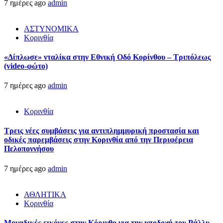
7 ημέρες ago
admin
ΑΣΤΥΝΟΜΙΚΑ
Κορινθία
«Δίπλωσε» νταλίκα στην Εθνική Oδό Κορίνθου – Τριπόλεως
(video-φώτο)
7 ημέρες ago
admin
Κορινθία
Τρεις νέες συμβάσεις για αντιπλημμυρική προστασία και
οδικές παρεμβάσεις στην Κορινθία από την Περιφέρεια
Πελοποννήσου
7 ημέρες ago
admin
ΑΘΛΗΤΙΚΑ
Κορινθία
Μοναδικές εικόνες στην Κόρινθο για την υποδοχή του Ράλλυ