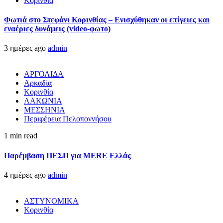
Κορινθία
Φωτιά στο Στεφάνι Κορινθίας – Ενισχύθηκαν οι επίγειες και
εναέριες δυνάμεις (video-φωτο)
3 ημέρες ago
admin
ΑΡΓΟΛΙΔΑ
Αρκαδία
Κορινθία
ΛΑΚΩΝΙΑ
ΜΕΣΣΗΝΙΑ
Περιφέρεια Πελοποννήσου
1 min read
Παρέμβαση ΠΕΣΠ για MERE Ελλάς
4 ημέρες ago
admin
ΑΣΤΥΝΟΜΙΚΑ
Κορινθία