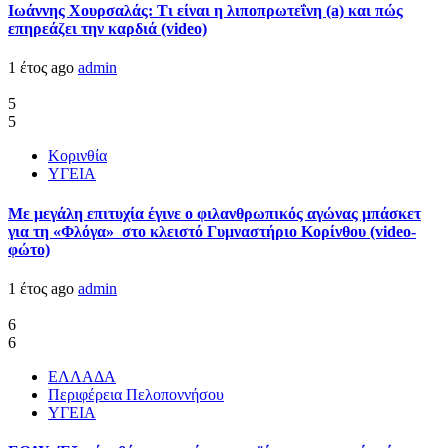
Ιωάννης Χουρσαλάς: Τι είναι η λιποπρωτεΐνη (a) και πώς
επηρεάζει την καρδιά (video)
1 έτος ago
admin
5
5
Κορινθία
ΥΓΕΙΑ
Με μεγάλη επιτυχία έγινε ο φιλανθρωπικός αγώνας μπάσκετ
για τη «Φλόγα» στο κλειστό Γυμναστήριο Κορίνθου (video-
φώτο)
1 έτος ago
admin
6
6
ΕΛΛΑΔΑ
Περιφέρεια Πελοποννήσου
ΥΓΕΙΑ