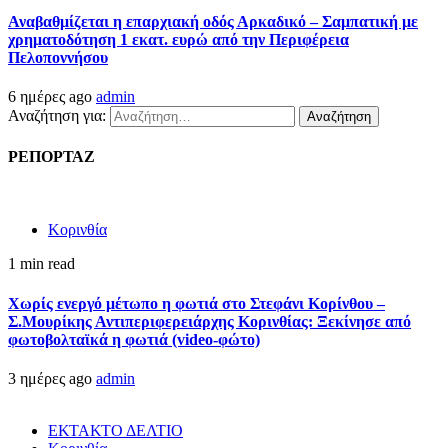
Αναβαθμίζεται η επαρχιακή οδός Αρκαδικό – Σαμπατική με
χρηματοδότηση 1 εκατ. ευρώ από την Περιφέρεια
Πελοποννήσου
6 ημέρες ago
admin
Αναζήτηση για:
ΡΕΠΟΡΤΑΖ
Κορινθία
1 min read
Χωρίς ενεργό μέτωπο η φωτιά στο Στεφάνι Κορίνθου –
Σ.Μουρίκης Αντιπεριφερειάρχης Κορινθίας: Ξεκίνησε από
φωτοβολταϊκά η φωτιά (video-φώτο)
3 ημέρες ago
admin
ΕΚΤΑΚΤΟ ΔΕΛΤΙΟ