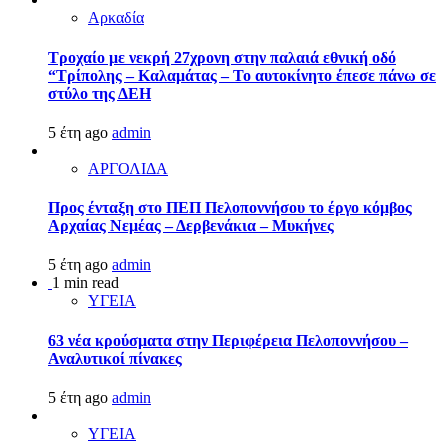
Αρκαδία
Τροχαίο με νεκρή 27χρονη στην παλαιά εθνική οδό
“Τρίπολης – Καλαμάτας – Το αυτοκίνητο έπεσε πάνω σε
στύλο της ΔΕΗ
5 έτη ago
admin
ΑΡΓΟΛΙΔΑ
Προς ένταξη στο ΠΕΠ Πελοποννήσου το έργο κόμβος
Αρχαίας Νεμέας – Δερβενάκια – Μυκήνες
5 έτη ago
admin
1 min read
ΥΓΕΙΑ
63 νέα κρούσματα στην Περιφέρεια Πελοποννήσου –
Αναλυτικοί πίνακες
5 έτη ago
admin
ΥΓΕΙΑ