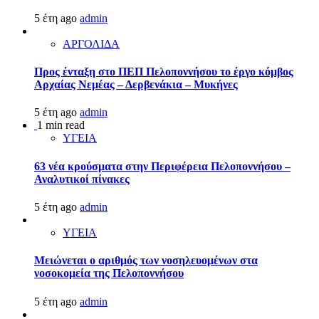
5 έτη ago
admin
ΑΡΓΟΛΙΔΑ
Προς ένταξη στο ΠΕΠ Πελοποννήσου το έργο κόμβος
Αρχαίας Νεμέας – Δερβενάκια – Μυκήνες
5 έτη ago
admin
1 min read
ΥΓΕΙΑ
63 νέα κρούσματα στην Περιφέρεια Πελοποννήσου –
Αναλυτικοί πίνακες
5 έτη ago
admin
ΥΓΕΙΑ
Μειώνεται ο αριθμός των νοσηλευομένων στα
νοσοκομεία της Πελοποννήσου
5 έτη ago
admin