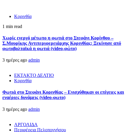
Κορινθία
1 min read
Χωρίς ενεργό μέτωπο η φωτιά στο Στεφάνι Κορίνθου –
Σ.Μουρίκης Αντιπεριφερειάρχης Κορινθίας: Ξεκίνησε από
φωτοβολταϊκά η φωτιά (video-φώτο)
3 ημέρες ago
admin
ΕΚΤΑΚΤΟ ΔΕΛΤΙΟ
Κορινθία
Φωτιά στο Στεφάνι Κορινθίας – Ενισχύθηκαν οι επίγειες και
εναέριες δυνάμεις (video-φωτο)
3 ημέρες ago
admin
ΑΡΓΟΛΙΔΑ
Περιφέρεια Πελοποννήσου