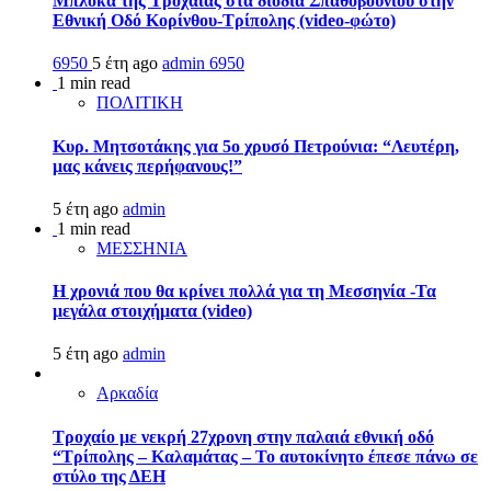
Μπλόκα της Τροχαίας στα διόδια Σπαθοβουνίου στην
Εθνική Οδό Κορίνθου-Τρίπολης (video-φώτο)
6950
5 έτη ago
admin
6950
1 min read
ΠΟΛΙΤΙΚΗ
Κυρ. Μητσοτάκης για 5ο χρυσό Πετρούνια: “Λευτέρη,
μας κάνεις περήφανους!”
5 έτη ago
admin
1 min read
ΜΕΣΣΗΝΙΑ
Η χρονιά που θα κρίνει πολλά για τη Μεσσηνία -Τα
μεγάλα στοιχήματα (video)
5 έτη ago
admin
Αρκαδία
Τροχαίο με νεκρή 27χρονη στην παλαιά εθνική οδό
“Τρίπολης – Καλαμάτας – Το αυτοκίνητο έπεσε πάνω σε
στύλο της ΔΕΗ