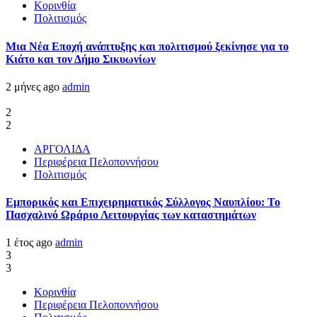
Κορινθία
Πολιτισμός
Μια Νέα Εποχή ανάπτυξης και πολιτισμού ξεκίνησε για το
Κιάτο και τον Δήμο Σικυωνίων
2 μήνες ago
admin
2
2
ΑΡΓΟΛΙΔΑ
Περιφέρεια Πελοποννήσου
Πολιτισμός
Εμπορικός και Επιχειρηματικός Σύλλογος Ναυπλίου: Το
Πασχαλινό Ωράριο Λειτουργίας των καταστημάτων
1 έτος ago
admin
3
3
Κορινθία
Περιφέρεια Πελοποννήσου