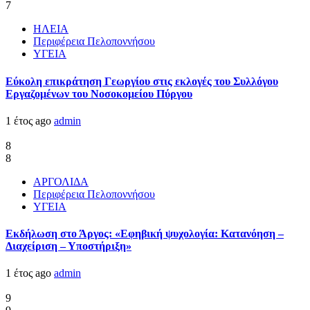
7
ΗΛΕΙΑ
Περιφέρεια Πελοποννήσου
ΥΓΕΙΑ
Εύκολη επικράτηση Γεωργίου στις εκλογές του Συλλόγου
Εργαζομένων του Νοσοκομείου Πύργου
1 έτος ago
admin
8
8
ΑΡΓΟΛΙΔΑ
Περιφέρεια Πελοποννήσου
ΥΓΕΙΑ
Εκδήλωση στο Άργος: «Εφηβική ψυχολογία: Κατανόηση –
Διαχείριση – Υποστήριξη»
1 έτος ago
admin
9