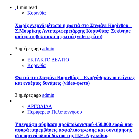
1 min read
Κορινθία
Χωρίς ενεργό μέτωπο η φωτιά στο Στεφάνι Κορίνθου –
Σ.Μουρίκης Αντιπεριφερειάρχης Κορινθίας: Ξεκίνησε
από φωτοβολταϊκά η φωτιά (video-φώτο)
3 ημέρες ago
admin
ΕΚΤΑΚΤΟ ΔΕΛΤΙΟ
Κορινθία
Φωτιά στο Στεφάνι Κορινθίας – Ενισχύθηκαν οι επίγειες
και εναέριες δυνάμεις (video-φωτο)
3 ημέρες ago
admin
ΑΡΓΟΛΙΔΑ
Περιφέρεια Πελοποννήσου
Υπεγράφη σύμβαση προϋπολογισμού 450.000 ευρώ που
αφορά παρεμβάσεις ασφαλτόστρωσης και συντήρησης
στο ορεινό οδικό δίκτυο της Π.Ε. Αργολίδας