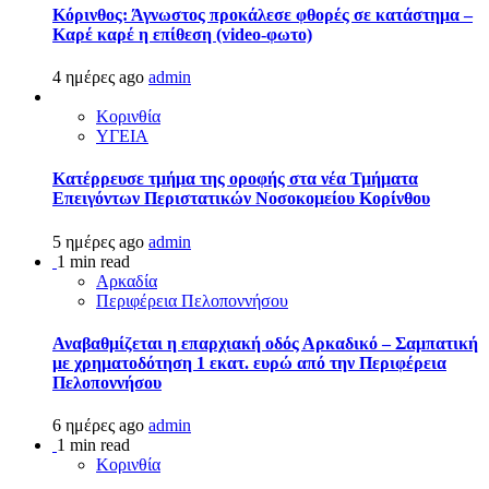
Κόρινθος: Άγνωστος προκάλεσε φθορές σε κατάστημα –
Καρέ καρέ η επίθεση (video-φωτο)
4 ημέρες ago
admin
Κορινθία
ΥΓΕΙΑ
Kατέρρευσε τμήμα της οροφής στα νέα Τμήματα
Επειγόντων Περιστατικών Νοσοκομείου Κορίνθου
5 ημέρες ago
admin
1 min read
Αρκαδία
Περιφέρεια Πελοποννήσου
Αναβαθμίζεται η επαρχιακή οδός Αρκαδικό – Σαμπατική
με χρηματοδότηση 1 εκατ. ευρώ από την Περιφέρεια
Πελοποννήσου
6 ημέρες ago
admin
1 min read
Κορινθία