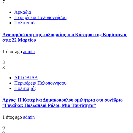
7
Αρκαδία
Περιφέρεια Πελοποννήσου
Πολιτισμός
Αναπαράσταση της πολιορκίας του Κάστρου της Καρύταινας
στις 22 Μαρτίου
1 έτος ago
admin
8
8
ΑΡΓΟΛΙΔΑ
Περιφέρεια Πελοποννήσου
Πολιτισμός
Άργος: Η Κατερίνα Δημακοπούλου ομιλήτρια στο συνέδριο
“Γυναίκα: Πολλαπλοί Ρόλοι, Μια Ταυτότητα”
1 έτος ago
admin
9