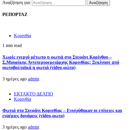
Αναζήτηση για:
ΡΕΠΟΡΤΑΖ
Κορινθία
1 min read
Χωρίς ενεργό μέτωπο η φωτιά στο Στεφάνι Κορίνθου –
Σ.Μουρίκης Αντιπεριφερειάρχης Κορινθίας: Ξεκίνησε από
φωτοβολταϊκά η φωτιά (video-φώτο)
3 ημέρες ago
admin
ΕΚΤΑΚΤΟ ΔΕΛΤΙΟ
Κορινθία
Φωτιά στο Στεφάνι Κορινθίας – Ενισχύθηκαν οι επίγειες και
εναέριες δυνάμεις (video-φωτο)
3 ημέρες ago
admin