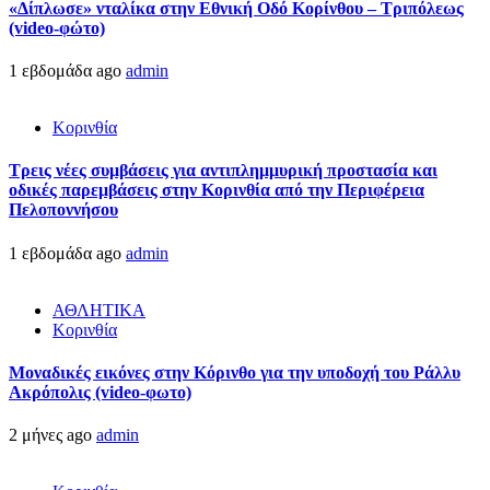
«Δίπλωσε» νταλίκα στην Εθνική Oδό Κορίνθου – Τριπόλεως
(video-φώτο)
1 εβδομάδα ago
admin
Κορινθία
Τρεις νέες συμβάσεις για αντιπλημμυρική προστασία και
οδικές παρεμβάσεις στην Κορινθία από την Περιφέρεια
Πελοποννήσου
1 εβδομάδα ago
admin
ΑΘΛΗΤΙΚΑ
Κορινθία
Μοναδικές εικόνες στην Κόρινθο για την υποδοχή του Ράλλυ
Ακρόπολις (video-φωτο)
2 μήνες ago
admin