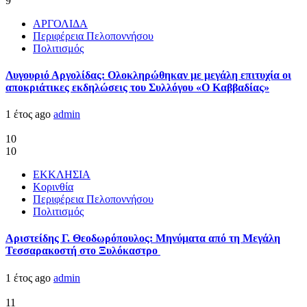
9
ΑΡΓΟΛΙΔΑ
Περιφέρεια Πελοποννήσου
Πολιτισμός
Λυγουριό Αργολίδας: Ολοκληρώθηκαν με μεγάλη επιτυχία οι
αποκριάτικες εκδηλώσεις του Συλλόγου «Ο Καββαδίας»
1 έτος ago
admin
10
10
ΕΚΚΛΗΣΙΑ
Κορινθία
Περιφέρεια Πελοποννήσου
Πολιτισμός
Αριστείδης Γ. Θεοδωρόπουλος: Μηνύματα από τη Μεγάλη
Τεσσαρακοστή στο Ξυλόκαστρο
1 έτος ago
admin
11