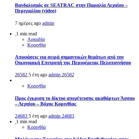
Βανδαλισμός σε SEATRAC στην Παραλία Λεχαίου –
Περιγιαλίου (video)
7 ημέρες ago
admin
1 min read
Αρκαδία
Κορινθία
Αποφάσεις για σειρά σημαντικών θεμάτων από την
Οικονομική Επιτροπή της Περιφέρειας Πελοποννήσου
26582
5 έτη ago
admin
26582
Κορινθία
Προς έγκριση το δίκτυο αποχέτευσης ακαθάρτων Άσσου
– Λεχαίου – Βόχας Κορινθίας
24683
5 έτη ago
admin
24683
1 min read
Κορινθία