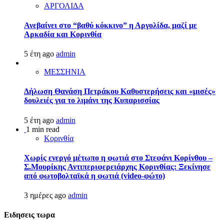
ΑΡΓΟΛΙΔΑ
Ανεβαίνει στο “βαθύ κόκκινο” η Αργολίδα, μαζί με
Αρκαδία και Κορινθία
5 έτη ago
admin
ΜΕΣΣΗΝΙΑ
Δήλωση Θανάση Πετράκου Καθυστερήσεις και «μισές»
δουλειές για το λιμάνι της Κυπαρισσίας
5 έτη ago
admin
1 min read
Κορινθία
Χωρίς ενεργό μέτωπο η φωτιά στο Στεφάνι Κορίνθου –
Σ.Μουρίκης Αντιπεριφερειάρχης Κορινθίας: Ξεκίνησε
από φωτοβολταϊκά η φωτιά (video-φώτο)
3 ημέρες ago
admin
Ειδησεις τωρα