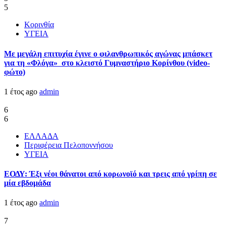
5
Κορινθία
ΥΓΕΙΑ
Με μεγάλη επιτυχία έγινε ο φιλανθρωπικός αγώνας μπάσκετ
για τη «Φλόγα» στο κλειστό Γυμναστήριο Κορίνθου (video-
φώτο)
1 έτος ago
admin
6
6
ΕΛΛΑΔΑ
Περιφέρεια Πελοποννήσου
ΥΓΕΙΑ
ΕΟΔΥ: Έξι νέοι θάνατοι από κορωνοϊό και τρεις από γρίπη σε
μία εβδομάδα
1 έτος ago
admin
7