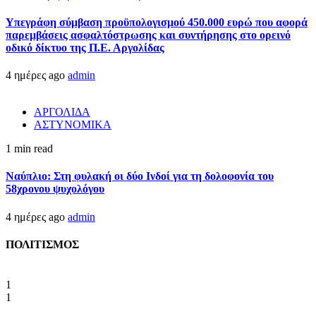
Υπεγράφη σύμβαση προϋπολογισμού 450.000 ευρώ που αφορά
παρεμβάσεις ασφαλτόστρωσης και συντήρησης στο ορεινό
οδικό δίκτυο της Π.Ε. Αργολίδας
4 ημέρες ago
admin
ΑΡΓΟΛΙΔΑ
ΑΣΤΥΝΟΜΙΚΑ
1 min read
Ναύπλιο: Στη φυλακή οι δύο Ινδοί για τη δολοφονία του
58χρονου ψυχολόγου
4 ημέρες ago
admin
ΠΟΛΙΤΙΣΜΟΣ
1
1