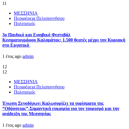
11
ΜΕΣΣΗΝΙΑ
Περιφέρεια Πελοποννήσου
Πολιτισμός
3ο Παιδικό και Εφηβικό Φεστιβάλ
Κινηματογράφου Καλαμάτας: 1.500 θεατές μέχρι την Κυριακή
στο Εργατικό
1 έτος ago
admin
12
12
ΜΕΣΣΗΝΙΑ
Περιφέρεια Πελοποννήσου
Πολιτισμός
Ένωση Ξενοδόχων: Καλωσορίζει τα γυρίσματα της
“Οδύσσειας”-Σημαντική ευκαιρία για τον τουρισμό και την
ανάδειξη της Μεσσηνίας
1 έτος ago
admin