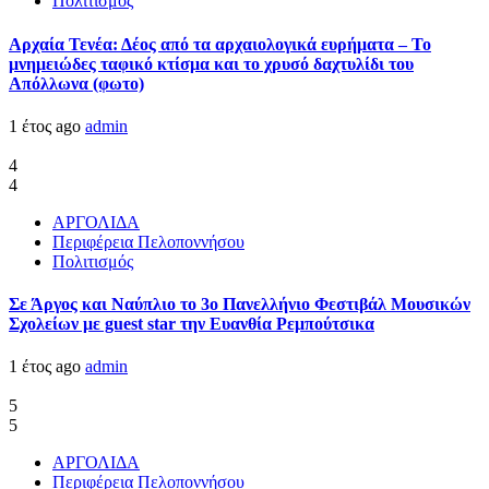
Πολιτισμός
Αρχαία Τενέα: Δέος από τα αρχαιολογικά ευρήματα – Το
μνημειώδες ταφικό κτίσμα και το χρυσό δαχτυλίδι του
Απόλλωνα (φωτο)
1 έτος ago
admin
4
4
ΑΡΓΟΛΙΔΑ
Περιφέρεια Πελοποννήσου
Πολιτισμός
Σε Άργος και Ναύπλιο το 3ο Πανελλήνιο Φεστιβάλ Μουσικών
Σχολείων με guest star την Ευανθία Ρεμπούτσικα
1 έτος ago
admin
5
5
ΑΡΓΟΛΙΔΑ
Περιφέρεια Πελοποννήσου