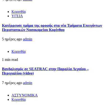
Κορινθία
ΥΓΕΙΑ
Kατέρρευσε τμήμα της οροφής στα νέα Τμήματα Επειγόντων
Περιστατικών Νοσοκομείου Κορίνθου
5 ημέρες ago
admin
Κορινθία
1 min read
Βανδαλισμός σε SEATRAC στην Παραλία Λεχαίου –
Περιγιαλίου (video)
7 ημέρες ago
admin
ΑΣΤΥΝΟΜΙΚΑ
Κορινθία