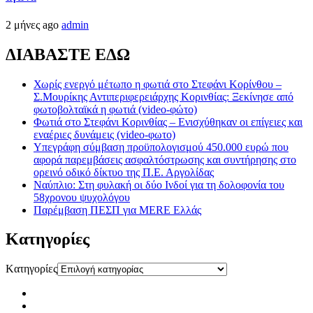
2 μήνες ago
admin
ΔΙΑΒΑΣΤΕ ΕΔΩ
Χωρίς ενεργό μέτωπο η φωτιά στο Στεφάνι Κορίνθου –
Σ.Μουρίκης Αντιπεριφερειάρχης Κορινθίας: Ξεκίνησε από
φωτοβολταϊκά η φωτιά (video-φώτο)
Φωτιά στο Στεφάνι Κορινθίας – Ενισχύθηκαν οι επίγειες και
εναέριες δυνάμεις (video-φωτο)
Υπεγράφη σύμβαση προϋπολογισμού 450.000 ευρώ που
αφορά παρεμβάσεις ασφαλτόστρωσης και συντήρησης στο
ορεινό οδικό δίκτυο της Π.Ε. Αργολίδας
Ναύπλιο: Στη φυλακή οι δύο Ινδοί για τη δολοφονία του
58χρονου ψυχολόγου
Παρέμβαση ΠΕΣΠ για MERE Ελλάς
Kατηγορίες
Kατηγορίες