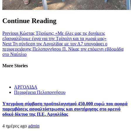
Continue Reading
Previous
Κώστας Τζιούμης: «Με όλες μας τις δυνάμεις
εξασφαλίζουμε έργα για την Τρίπολη και τα χωριά μας»
Next
Τη σύνδεση της Αργολίδας με τον Α7 υπογράφει ο
περιφερειάρχης Πελοποννήσου Π. Νίκας την επόμενη εβδομάδα
στο Ναύπλιο
More Stories
ΑΡΓΟΛΙΔΑ
Περιφέρεια Πελοποννήσου
Υπεγράφη σύμβαση προϋπολογισμού 450.000 ευρώ που αφορά
παρεμβάσεις ασφαλτόστρωσης και συντήρησης στο ορεινό
οδικό δίκτυο της Π.Ε. Αργολίδας
4 ημέρες ago
admin