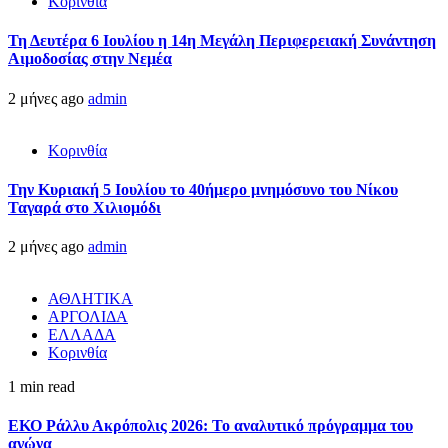
Κορινθία
Τη Δευτέρα 6 Ιουλίου η 14η Μεγάλη Περιφερειακή Συνάντηση
Αιμοδοσίας στην Νεμέα
2 μήνες ago
admin
Κορινθία
Την Κυριακή 5 Ιουλίου το 40ήμερο μνημόσυνο του Νίκου
Ταγαρά στο Χιλιομόδι
2 μήνες ago
admin
ΑΘΛΗΤΙΚΑ
ΑΡΓΟΛΙΔΑ
ΕΛΛΑΔΑ
Κορινθία
1 min read
ΕΚΟ Ράλλυ Ακρόπολις 2026: Το αναλυτικό πρόγραμμα του
αγώνα