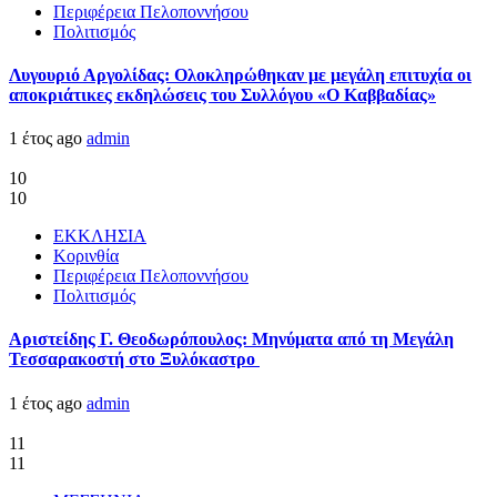
Περιφέρεια Πελοποννήσου
Πολιτισμός
Λυγουριό Αργολίδας: Ολοκληρώθηκαν με μεγάλη επιτυχία οι
αποκριάτικες εκδηλώσεις του Συλλόγου «Ο Καββαδίας»
1 έτος ago
admin
10
10
ΕΚΚΛΗΣΙΑ
Κορινθία
Περιφέρεια Πελοποννήσου
Πολιτισμός
Αριστείδης Γ. Θεοδωρόπουλος: Μηνύματα από τη Μεγάλη
Τεσσαρακοστή στο Ξυλόκαστρο
1 έτος ago
admin
11
11