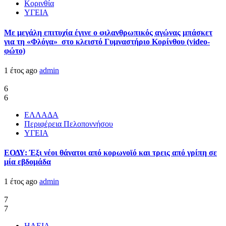
Κορινθία
ΥΓΕΙΑ
Με μεγάλη επιτυχία έγινε ο φιλανθρωπικός αγώνας μπάσκετ
για τη «Φλόγα» στο κλειστό Γυμναστήριο Κορίνθου (video-
φώτο)
1 έτος ago
admin
6
6
ΕΛΛΑΔΑ
Περιφέρεια Πελοποννήσου
ΥΓΕΙΑ
ΕΟΔΥ: Έξι νέοι θάνατοι από κορωνοϊό και τρεις από γρίπη σε
μία εβδομάδα
1 έτος ago
admin
7
7
ΗΛΕΙΑ