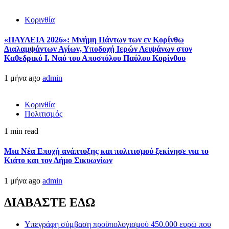
Κορινθία
«ΠΑΥΛΕΙΑ 2026»: Μνήμη Πάντων των εν Κορίνθω
Διαλαμψάντων Αγίων, Υποδοχή Ιερών Λειψάνων στον
Καθεδρικό Ι. Ναό του Αποστόλου Παύλου Κορίνθου
1 μήνα ago
admin
Κορινθία
Πολιτισμός
1 min read
Μια Νέα Εποχή ανάπτυξης και πολιτισμού ξεκίνησε για το
Κιάτο και τον Δήμο Σικυωνίων
1 μήνα ago
admin
ΔΙΑΒΑΣΤΕ ΕΔΩ
Υπεγράφη σύμβαση προϋπολογισμού 450.000 ευρώ που