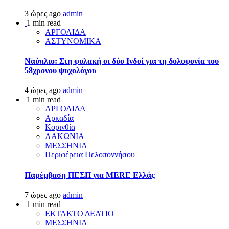
3 ώρες ago
admin
1 min read
ΑΡΓΟΛΙΔΑ
ΑΣΤΥΝΟΜΙΚΑ
Ναύπλιο: Στη φυλακή οι δύο Ινδοί για τη δολοφονία του
58χρονου ψυχολόγου
4 ώρες ago
admin
1 min read
ΑΡΓΟΛΙΔΑ
Αρκαδία
Κορινθία
ΛΑΚΩΝΙΑ
ΜΕΣΣΗΝΙΑ
Περιφέρεια Πελοποννήσου
Παρέμβαση ΠΕΣΠ για MERE Ελλάς
7 ώρες ago
admin
1 min read
ΕΚΤΑΚΤΟ ΔΕΛΤΙΟ
ΜΕΣΣΗΝΙΑ