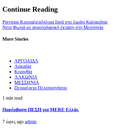
Continue Reading
Previous
Κρουαζιερόπλοια ξανά στο λιμάνι Καλαμάτας
Next
Φωτιά σε αγροτοδασική έκταση στη Μεσσηνία
More Stories
ΑΡΓΟΛΙΔΑ
Αρκαδία
Κορινθία
ΛΑΚΩΝΙΑ
ΜΕΣΣΗΝΙΑ
Περιφέρεια Πελοποννήσου
1 min read
Παρέμβαση ΠΕΣΠ για MERE Ελλάς
7 ώρες ago
admin