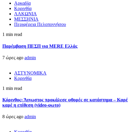
Αρκαδία
Κορινθία
ΛΑΚΩΝΙΑ
ΜΕΣΣΗΝΙΑ
Περιφέρεια Πελοποννήσου
1 min read
Παρέμβαση ΠΕΣΠ για MERE Ελλάς
7 ώρες ago
admin
ΑΣΤΥΝΟΜΙΚΑ
Κορινθία
1 min read
Κόρινθος: Άγνωστος προκάλεσε φθορές σε κατάστημα – Καρέ
καρέ η επίθεση (video-φωτο)
8 ώρες ago
admin
Κορινθία