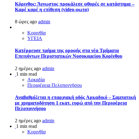
Κόρινθος: Άγνωστος προκάλεσε φθορές σε κατάστημα –
Καρέ καρέ η επίθεση (video-φωτο)
8 ώρες ago
admin
Κορινθία
ΥΓΕΙΑ
Kατέρρευσε τμήμα της οροφής στα νέα Τμήματα
Επειγόντων Περιστατικών Νοσοκομείου Κορίνθου
2 ημέρες ago
admin
1 min read
Αρκαδία
Περιφέρεια Πελοποννήσου
Αναβαθμίζεται η επαρχιακή οδός Αρκαδικό – Σαμπατική
με χρηματοδότηση 1 εκατ. ευρώ από την Περιφέρεια
Πελοποννήσου
2 ημέρες ago
admin
1 min read
Κορινθία