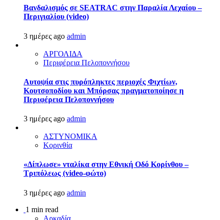
Βανδαλισμός σε SEATRAC στην Παραλία Λεχαίου –
Περιγιαλίου (video)
3 ημέρες ago
admin
ΑΡΓΟΛΙΔΑ
Περιφέρεια Πελοποννήσου
Αυτοψία στις πυρόπληκτες περιοχές Φιχτίων,
Κουτσοποδίου και Μπόρσας πραγματοποίησε η
Περιφέρεια Πελοποννήσου
3 ημέρες ago
admin
ΑΣΤΥΝΟΜΙΚΑ
Κορινθία
«Δίπλωσε» νταλίκα στην Εθνική Oδό Κορίνθου –
Τριπόλεως (video-φώτο)
3 ημέρες ago
admin
1 min read
Αρκαδία