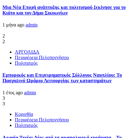
Μια Νέα Εποχή ανάπτυξης και πολιτισμού ξεκίνησε για το
Κιάτο και τον Δήμο Σικυωνίων
1 μήνα ago
admin
2
2
ΑΡΓΟΛΙΔΑ
Περιφέρεια Πελοποννήσου
Πολιτισμός
Εμπορικός και Επιχειρηματικός Σύλλογος Ναυπλίου: Το
Πασχαλινό Ωράριο Λειτουργίας των καταστημάτων
1 έτος ago
admin
3
3
Κορινθία
Περιφέρεια Πελοποννήσου
Πολιτισμός
Αρχαία Τενέα: Δέος από τα αρχαιολογικά ευρήματα – Το