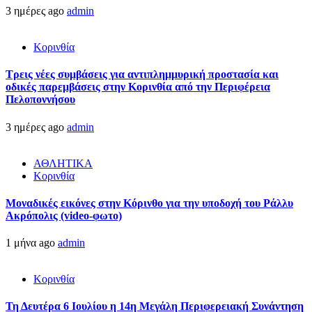
3 ημέρες ago
admin
Κορινθία
Τρεις νέες συμβάσεις για αντιπλημμυρική προστασία και
οδικές παρεμβάσεις στην Κορινθία από την Περιφέρεια
Πελοποννήσου
3 ημέρες ago
admin
ΑΘΛΗΤΙΚΑ
Κορινθία
Μοναδικές εικόνες στην Κόρινθο για την υποδοχή του Ράλλυ
Ακρόπολις (video-φωτο)
1 μήνα ago
admin
Κορινθία
Τη Δευτέρα 6 Ιουλίου η 14η Μεγάλη Περιφερειακή Συνάντηση