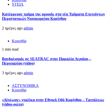
ΥΓΕΙΑ
Kατέρρευσε τμήμα της οροφής στα νέα Τμήματα Επειγόντων
Περιστατικών Νοσοκομείου Κορίνθου
2 ημέρες ago
admin
Κορινθία
1 min read
Βανδαλισμός σε SEATRAC στην Παραλία Λεχαίου –
Περιγιαλίου (video)
3 ημέρες ago
admin
ΑΣΤΥΝΟΜΙΚΑ
Κορινθία
«Δίπλωσε» νταλίκα στην Εθνική Oδό Κορίνθου – Τριπόλεως
(video-φώτο)