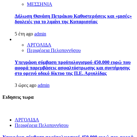
ΜΕΣΣΗΝΙΑ
Δήλωση Θανάση Πετράκου Καθυστερήσεις και «μισές»
δουλειές για το λιμάνι της Κυπαρισσίας
5 έτη ago
admin
ΑΡΓΟΛΙΔΑ
Περιφέρεια Πελοποννήσου
Υπεγράφη σύμβαση προϋπολογισμού 450.000 ευρώ που
αφορά παρεμβάσεις ασφαλτόστρωσης και συντήρησης
στο ορεινό οδικό δίκτυο της Π.Ε. Αργολίδας
3 ώρες ago
admin
Ειδησεις τωρα
ΑΡΓΟΛΙΔΑ
Περιφέρεια Πελοποννήσου