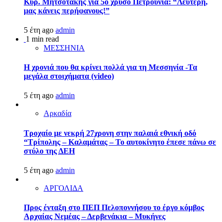
Κυρ. Μητσοτάκης για 5ο χρυσό Πετρούνια: “Λευτέρη,
μας κάνεις περήφανους!”
5 έτη ago
admin
1 min read
ΜΕΣΣΗΝΙΑ
Η χρονιά που θα κρίνει πολλά για τη Μεσσηνία -Τα
μεγάλα στοιχήματα (video)
5 έτη ago
admin
Αρκαδία
Τροχαίο με νεκρή 27χρονη στην παλαιά εθνική οδό
“Τρίπολης – Καλαμάτας – Το αυτοκίνητο έπεσε πάνω σε
στύλο της ΔΕΗ
5 έτη ago
admin
ΑΡΓΟΛΙΔΑ
Προς ένταξη στο ΠΕΠ Πελοποννήσου το έργο κόμβος
Αρχαίας Νεμέας – Δερβενάκια – Μυκήνες