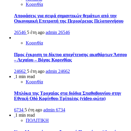
Κορινθία
Αποφάσεις για σειρά σημαντικών θεμάτων από την
Οικονομική Επιτροπή της Περιφέρειας Πελοποννήσου
26546
5 έτη ago
admin
26546
Κορινθία
Προς έγκριση το δίκτυο αποχέτευσης ακαθάρτων Άσσου
– Λεχαίου – Βόχας Κορινθίας
24662
5 έτη ago
admin
24662
1 min read
Κορινθία
Μπλόκα της Τροχαίας στα διόδια Σπαθοβουνίου στην
Εθνική Οδό Κορίνθου-Τρίπολης (video-φώτο)
6734
5 έτη ago
admin
6734
1 min read
ΠΟΛΙΤΙΚΗ