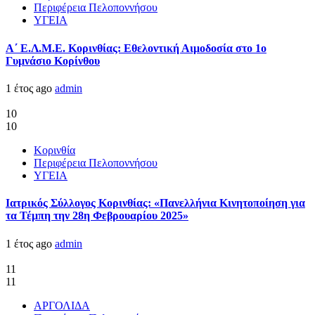
Περιφέρεια Πελοποννήσου
ΥΓΕΙΑ
Α΄ Ε.Λ.Μ.Ε. Κορινθίας: Εθελοντική Αιμοδοσία στο 1ο
Γυμνάσιο Κορίνθου
1 έτος ago
admin
10
10
Κορινθία
Περιφέρεια Πελοποννήσου
ΥΓΕΙΑ
Ιατρικός Σύλλογος Κορινθίας: «Πανελλήνια Κινητοποίηση για
τα Τέμπη την 28η Φεβρουαρίου 2025»
1 έτος ago
admin
11
11
ΑΡΓΟΛΙΔΑ