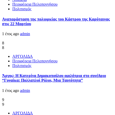
Περιφέρεια Πελοποννήσου
Πολιτισμός
Αναπαράσταση της πολιορκίας του Κάστρου της Καρύταινας
στις 22 Μαρτίου
1 έτος ago
admin
8
8
ΑΡΓΟΛΙΔΑ
Περιφέρεια Πελοποννήσου
Πολιτισμός
Άργος: Η Κατερίνα Δημακοπούλου ομιλήτρια στο συνέδριο
“Γυναίκα: Πολλαπλοί Ρόλοι, Μια Ταυτότητα”
1 έτος ago
admin
9
9
ΑΡΓΟΛΙΔΑ