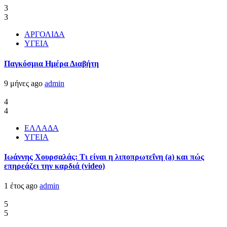
3
3
ΑΡΓΟΛΙΔΑ
ΥΓΕΙΑ
Παγκόσμια Ημέρα Διαβήτη
9 μήνες ago
admin
4
4
ΕΛΛΑΔΑ
ΥΓΕΙΑ
Ιωάννης Χουρσαλάς: Τι είναι η λιποπρωτεΐνη (a) και πώς
επηρεάζει την καρδιά (video)
1 έτος ago
admin
5
5