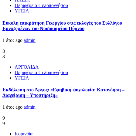
Περιφέρεια Πελοποννήσου
ΥΓΕΙΑ
Εύκολη επικράτηση Γεωργίου στις εκλογές του Συλλόγου
Εργαζομένων του Νοσοκομείου Πύργου
1 έτος ago
admin
8
8
ΑΡΓΟΛΙΔΑ
Περιφέρεια Πελοποννήσου
ΥΓΕΙΑ
Εκδήλωση στο Άργος: «Εφηβική ψυχολογία: Κατανόηση –
Διαχείριση – Υποστήριξη»
1 έτος ago
admin
9
9
Κορινθία