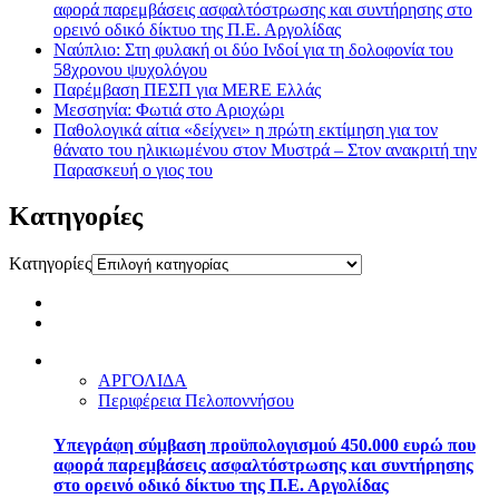
αφορά παρεμβάσεις ασφαλτόστρωσης και συντήρησης στο
ορεινό οδικό δίκτυο της Π.Ε. Αργολίδας
Ναύπλιο: Στη φυλακή οι δύο Ινδοί για τη δολοφονία του
58χρονου ψυχολόγου
Παρέμβαση ΠΕΣΠ για MERE Ελλάς
Μεσσηνία: Φωτιά στο Αριοχώρι
Παθολογικά αίτια «δείχνει» η πρώτη εκτίμηση για τον
θάνατο του ηλικιωμένου στον Μυστρά – Στον ανακριτή την
Παρασκευή ο γιος του
Kατηγορίες
Kατηγορίες
ΑΡΓΟΛΙΔΑ
Περιφέρεια Πελοποννήσου
Υπεγράφη σύμβαση προϋπολογισμού 450.000 ευρώ που
αφορά παρεμβάσεις ασφαλτόστρωσης και συντήρησης
στο ορεινό οδικό δίκτυο της Π.Ε. Αργολίδας