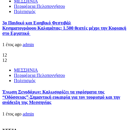
ΜΕΣΣΗΝΙΑ
Περιφέρεια Πελοποννήσου
Πολιτισμός
3ο Παιδικό και Εφηβικό Φεστιβάλ
Κινηματογράφου Καλαμάτας: 1.500 θεατές μέχρι την Κυριακή
στο Εργατικό
1 έτος ago
admin
12
12
ΜΕΣΣΗΝΙΑ
Περιφέρεια Πελοποννήσου
Πολιτισμός
Ένωση Ξενοδόχων: Καλωσορίζει τα γυρίσματα της
“Οδύσσειας”-Σημαντική ευκαιρία για τον τουρισμό και την
ανάδειξη της Μεσσηνίας
1 έτος ago
admin