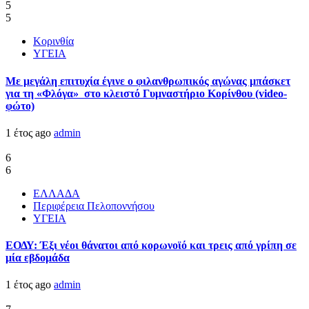
5
5
Κορινθία
ΥΓΕΙΑ
Με μεγάλη επιτυχία έγινε ο φιλανθρωπικός αγώνας μπάσκετ
για τη «Φλόγα» στο κλειστό Γυμναστήριο Κορίνθου (video-
φώτο)
1 έτος ago
admin
6
6
ΕΛΛΑΔΑ
Περιφέρεια Πελοποννήσου
ΥΓΕΙΑ
ΕΟΔΥ: Έξι νέοι θάνατοι από κορωνοϊό και τρεις από γρίπη σε
μία εβδομάδα
1 έτος ago
admin