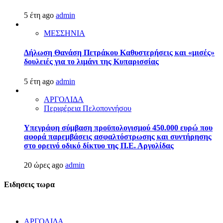
5 έτη ago
admin
ΜΕΣΣΗΝΙΑ
Δήλωση Θανάση Πετράκου Καθυστερήσεις και «μισές»
δουλειές για το λιμάνι της Κυπαρισσίας
5 έτη ago
admin
ΑΡΓΟΛΙΔΑ
Περιφέρεια Πελοποννήσου
Υπεγράφη σύμβαση προϋπολογισμού 450.000 ευρώ που
αφορά παρεμβάσεις ασφαλτόστρωσης και συντήρησης
στο ορεινό οδικό δίκτυο της Π.Ε. Αργολίδας
20 ώρες ago
admin
Ειδησεις τωρα
ΑΡΓΟΛΙΔΑ