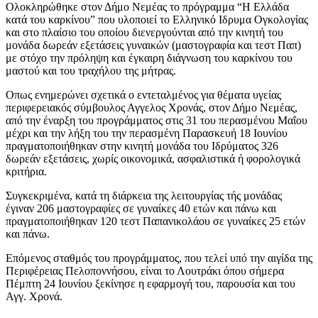
Ολοκληρώθηκε στον Δήμο Νεμέας το πρόγραμμα “Η Ελλάδα
κατά του καρκίνου” που υλοποιεί το Ελληνικό Ιδρυμα Ογκολογίας
και στο πλαίσιο του οποίου διενεργούνται από την κινητή του
μονάδα δωρεάν εξετάσεις γυναικών (μαστογραφία και τεστ Παπ)
με στόχο την πρόληψη και έγκαιρη διάγνωση του καρκίνου του
μαστού και του τραχήλου της μήτρας.
Οπως ενημερώνει σχετικά ο εντεταλμένος για θέματα υγείας
περιφερειακός σύμβουλος Αγγελος Χρονάς, στον Δήμο Νεμέας,
από την έναρξη του προγράμματος στις 31 του περασμένου Μαΐου
μέχρι και την λήξη του την περασμένη Παρασκευή 18 Ιουνίου
πραγματοποιήθηκαν στην κινητή μονάδα του Ιδρύματος 326
δωρεάν εξετάσεις, χωρίς οικονομικά, ασφαλιστικά ή φορολογικά
κριτήρια.
Συγκεκριμένα, κατά τη διάρκεια της λειτουργίας τής μονάδας
έγιναν 206 μαστογραφίες σε γυναίκες 40 ετών και πάνω και
πραγματοποιήθηκαν 120 τεστ Παπανικολάου σε γυναίκες 25 ετών
και πάνω.
Επόμενος σταθμός του προγράμματος, που τελεί υπό την αιγίδα της
Περιφέρειας Πελοποννήσου, είναι το Λουτράκι όπου σήμερα
Πέμπτη 24 Ιουνίου ξεκίνησε η εφαρμογή του, παρουσία και του
Αγγ. Χρονά.