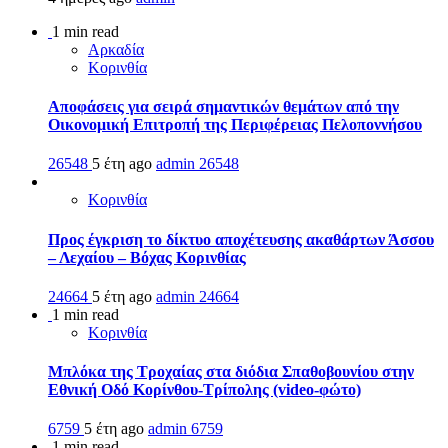
1 min read
Αρκαδία
Κορινθία
Αποφάσεις για σειρά σημαντικών θεμάτων από την
Οικονομική Επιτροπή της Περιφέρειας Πελοποννήσου
26548
5 έτη ago
admin
26548
Κορινθία
Προς έγκριση το δίκτυο αποχέτευσης ακαθάρτων Άσσου
– Λεχαίου – Βόχας Κορινθίας
24664
5 έτη ago
admin
24664
1 min read
Κορινθία
Μπλόκα της Τροχαίας στα διόδια Σπαθοβουνίου στην
Εθνική Οδό Κορίνθου-Τρίπολης (video-φώτο)
6759
5 έτη ago
admin
6759
1 min read