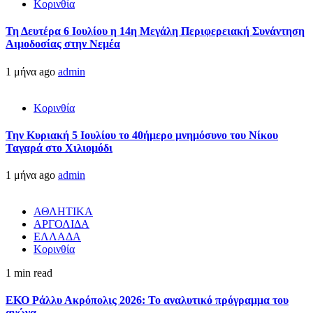
Κορινθία
Τη Δευτέρα 6 Ιουλίου η 14η Μεγάλη Περιφερειακή Συνάντηση
Αιμοδοσίας στην Νεμέα
1 μήνα ago
admin
Κορινθία
Την Κυριακή 5 Ιουλίου το 40ήμερο μνημόσυνο του Νίκου
Ταγαρά στο Χιλιομόδι
1 μήνα ago
admin
ΑΘΛΗΤΙΚΑ
ΑΡΓΟΛΙΔΑ
ΕΛΛΑΔΑ
Κορινθία
1 min read
ΕΚΟ Ράλλυ Ακρόπολις 2026: Το αναλυτικό πρόγραμμα του
αγώνα