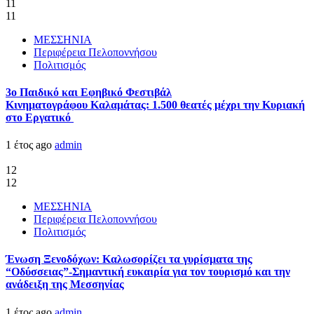
11
11
ΜΕΣΣΗΝΙΑ
Περιφέρεια Πελοποννήσου
Πολιτισμός
3ο Παιδικό και Εφηβικό Φεστιβάλ
Κινηματογράφου Καλαμάτας: 1.500 θεατές μέχρι την Κυριακή
στο Εργατικό
1 έτος ago
admin
12
12
ΜΕΣΣΗΝΙΑ
Περιφέρεια Πελοποννήσου
Πολιτισμός
Ένωση Ξενοδόχων: Καλωσορίζει τα γυρίσματα της
“Οδύσσειας”-Σημαντική ευκαιρία για τον τουρισμό και την
ανάδειξη της Μεσσηνίας
1 έτος ago
admin