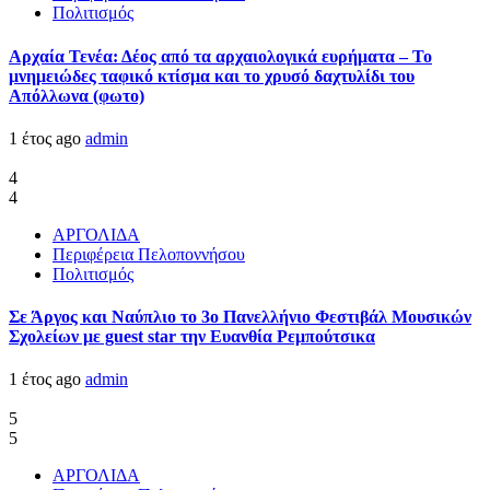
Πολιτισμός
Αρχαία Τενέα: Δέος από τα αρχαιολογικά ευρήματα – Το
μνημειώδες ταφικό κτίσμα και το χρυσό δαχτυλίδι του
Απόλλωνα (φωτο)
1 έτος ago
admin
4
4
ΑΡΓΟΛΙΔΑ
Περιφέρεια Πελοποννήσου
Πολιτισμός
Σε Άργος και Ναύπλιο το 3ο Πανελλήνιο Φεστιβάλ Μουσικών
Σχολείων με guest star την Ευανθία Ρεμπούτσικα
1 έτος ago
admin
5
5
ΑΡΓΟΛΙΔΑ