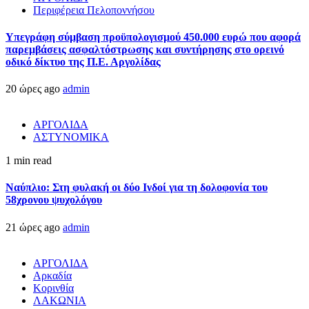
Περιφέρεια Πελοποννήσου
Υπεγράφη σύμβαση προϋπολογισμού 450.000 ευρώ που αφορά
παρεμβάσεις ασφαλτόστρωσης και συντήρησης στο ορεινό
οδικό δίκτυο της Π.Ε. Αργολίδας
20 ώρες ago
admin
ΑΡΓΟΛΙΔΑ
ΑΣΤΥΝΟΜΙΚΑ
1 min read
Ναύπλιο: Στη φυλακή οι δύο Ινδοί για τη δολοφονία του
58χρονου ψυχολόγου
21 ώρες ago
admin
ΑΡΓΟΛΙΔΑ
Αρκαδία
Κορινθία
ΛΑΚΩΝΙΑ