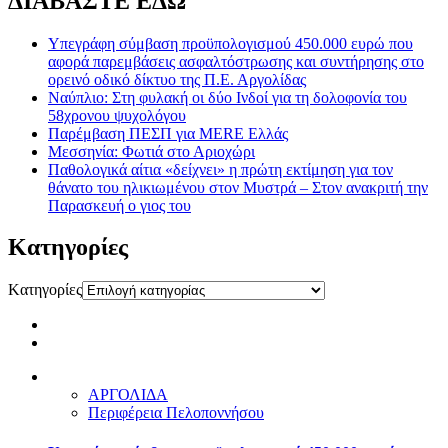
ΔΙΑΒΑΣΤΕ ΕΔΩ
Υπεγράφη σύμβαση προϋπολογισμού 450.000 ευρώ που
αφορά παρεμβάσεις ασφαλτόστρωσης και συντήρησης στο
ορεινό οδικό δίκτυο της Π.Ε. Αργολίδας
Ναύπλιο: Στη φυλακή οι δύο Ινδοί για τη δολοφονία του
58χρονου ψυχολόγου
Παρέμβαση ΠΕΣΠ για MERE Ελλάς
Μεσσηνία: Φωτιά στο Αριοχώρι
Παθολογικά αίτια «δείχνει» η πρώτη εκτίμηση για τον
θάνατο του ηλικιωμένου στον Μυστρά – Στον ανακριτή την
Παρασκευή ο γιος του
Kατηγορίες
Kατηγορίες
ΑΡΓΟΛΙΔΑ
Περιφέρεια Πελοποννήσου