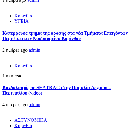
1 ημέρα ago
admin
Κορινθία
ΥΓΕΙΑ
Kατέρρευσε τμήμα της οροφής στα νέα Τμήματα Επειγόντων
Περιστατικών Νοσοκομείου Κορίνθου
2 ημέρες ago
admin
Κορινθία
1 min read
Βανδαλισμός σε SEATRAC στην Παραλία Λεχαίου –
Περιγιαλίου (video)
4 ημέρες ago
admin
ΑΣΤΥΝΟΜΙΚΑ
Κορινθία