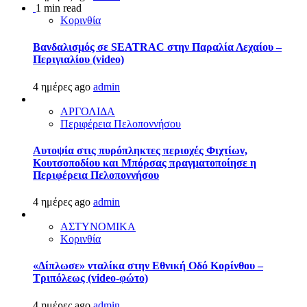
1 min read
Κορινθία
Βανδαλισμός σε SEATRAC στην Παραλία Λεχαίου –
Περιγιαλίου (video)
4 ημέρες ago
admin
ΑΡΓΟΛΙΔΑ
Περιφέρεια Πελοποννήσου
Αυτοψία στις πυρόπληκτες περιοχές Φιχτίων,
Κουτσοποδίου και Μπόρσας πραγματοποίησε η
Περιφέρεια Πελοποννήσου
4 ημέρες ago
admin
ΑΣΤΥΝΟΜΙΚΑ
Κορινθία
«Δίπλωσε» νταλίκα στην Εθνική Oδό Κορίνθου –
Τριπόλεως (video-φώτο)
4 ημέρες ago
admin