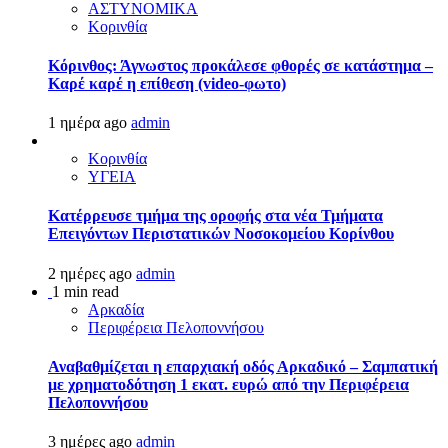
ΑΣΤΥΝΟΜΙΚΑ
Κορινθία
Κόρινθος: Άγνωστος προκάλεσε φθορές σε κατάστημα –
Καρέ καρέ η επίθεση (video-φωτο)
1 ημέρα ago
admin
Κορινθία
ΥΓΕΙΑ
Kατέρρευσε τμήμα της οροφής στα νέα Τμήματα
Επειγόντων Περιστατικών Νοσοκομείου Κορίνθου
2 ημέρες ago
admin
1 min read
Αρκαδία
Περιφέρεια Πελοποννήσου
Αναβαθμίζεται η επαρχιακή οδός Αρκαδικό – Σαμπατική
με χρηματοδότηση 1 εκατ. ευρώ από την Περιφέρεια
Πελοποννήσου
3 ημέρες ago
admin