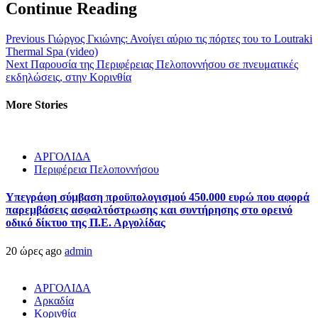
Continue Reading
Previous
Γιώργος Γκιώνης: Ανοίγει αύριο τις πόρτες του το Loutraki
Thermal Spa (video)
Next
Παρουσία της Περιφέρειας Πελοποννήσου σε πνευματικές
εκδηλώσεις, στην Κορινθία
More Stories
ΑΡΓΟΛΙΔΑ
Περιφέρεια Πελοποννήσου
Υπεγράφη σύμβαση προϋπολογισμού 450.000 ευρώ που αφορά
παρεμβάσεις ασφαλτόστρωσης και συντήρησης στο ορεινό
οδικό δίκτυο της Π.Ε. Αργολίδας
20 ώρες ago
admin
ΑΡΓΟΛΙΔΑ
Αρκαδία
Κορινθία