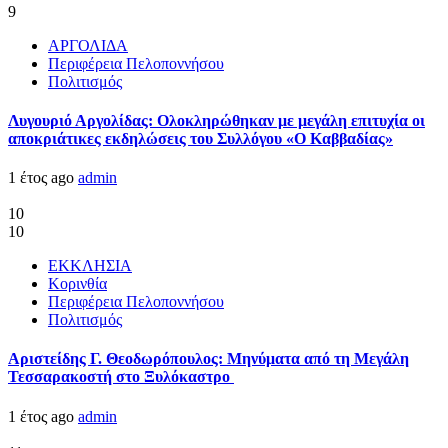
9
ΑΡΓΟΛΙΔΑ
Περιφέρεια Πελοποννήσου
Πολιτισμός
Λυγουριό Αργολίδας: Ολοκληρώθηκαν με μεγάλη επιτυχία οι
αποκριάτικες εκδηλώσεις του Συλλόγου «Ο Καββαδίας»
1 έτος ago
admin
10
10
ΕΚΚΛΗΣΙΑ
Κορινθία
Περιφέρεια Πελοποννήσου
Πολιτισμός
Αριστείδης Γ. Θεοδωρόπουλος: Μηνύματα από τη Μεγάλη
Τεσσαρακοστή στο Ξυλόκαστρο
1 έτος ago
admin