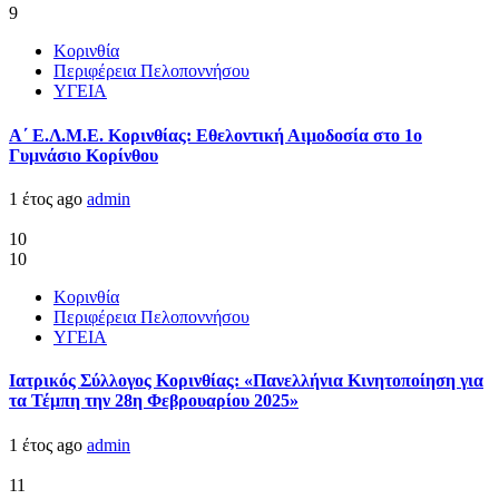
9
Κορινθία
Περιφέρεια Πελοποννήσου
ΥΓΕΙΑ
Α΄ Ε.Λ.Μ.Ε. Κορινθίας: Εθελοντική Αιμοδοσία στο 1ο
Γυμνάσιο Κορίνθου
1 έτος ago
admin
10
10
Κορινθία
Περιφέρεια Πελοποννήσου
ΥΓΕΙΑ
Ιατρικός Σύλλογος Κορινθίας: «Πανελλήνια Κινητοποίηση για
τα Τέμπη την 28η Φεβρουαρίου 2025»
1 έτος ago
admin
11