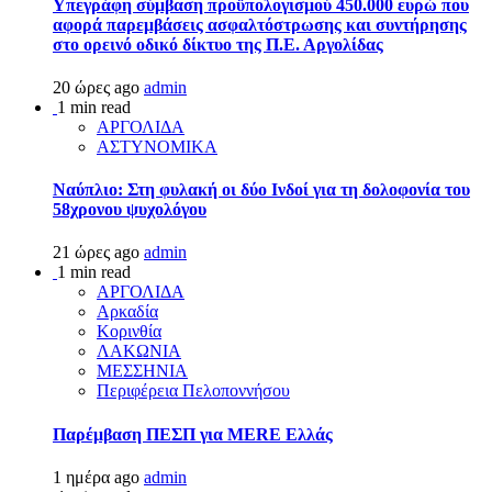
Υπεγράφη σύμβαση προϋπολογισμού 450.000 ευρώ που
αφορά παρεμβάσεις ασφαλτόστρωσης και συντήρησης
στο ορεινό οδικό δίκτυο της Π.Ε. Αργολίδας
20 ώρες ago
admin
1 min read
ΑΡΓΟΛΙΔΑ
ΑΣΤΥΝΟΜΙΚΑ
Ναύπλιο: Στη φυλακή οι δύο Ινδοί για τη δολοφονία του
58χρονου ψυχολόγου
21 ώρες ago
admin
1 min read
ΑΡΓΟΛΙΔΑ
Αρκαδία
Κορινθία
ΛΑΚΩΝΙΑ
ΜΕΣΣΗΝΙΑ
Περιφέρεια Πελοποννήσου
Παρέμβαση ΠΕΣΠ για MERE Ελλάς
1 ημέρα ago
admin