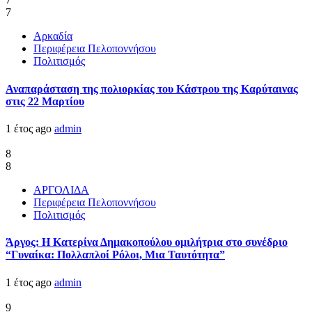
7
Αρκαδία
Περιφέρεια Πελοποννήσου
Πολιτισμός
Αναπαράσταση της πολιορκίας του Κάστρου της Καρύταινας
στις 22 Μαρτίου
1 έτος ago
admin
8
8
ΑΡΓΟΛΙΔΑ
Περιφέρεια Πελοποννήσου
Πολιτισμός
Άργος: Η Κατερίνα Δημακοπούλου ομιλήτρια στο συνέδριο
“Γυναίκα: Πολλαπλοί Ρόλοι, Μια Ταυτότητα”
1 έτος ago
admin
9