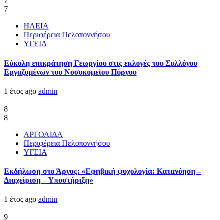
7
7
ΗΛΕΙΑ
Περιφέρεια Πελοποννήσου
ΥΓΕΙΑ
Εύκολη επικράτηση Γεωργίου στις εκλογές του Συλλόγου
Εργαζομένων του Νοσοκομείου Πύργου
1 έτος ago
admin
8
8
ΑΡΓΟΛΙΔΑ
Περιφέρεια Πελοποννήσου
ΥΓΕΙΑ
Εκδήλωση στο Άργος: «Εφηβική ψυχολογία: Κατανόηση –
Διαχείριση – Υποστήριξη»
1 έτος ago
admin
9