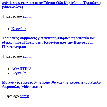
«Δίπλωσε» νταλίκα στην Εθνική Oδό Κορίνθου – Τριπόλεως
(video-φώτο)
4 ημέρες ago
admin
Κορινθία
Τρεις νέες συμβάσεις για αντιπλημμυρική προστασία και
οδικές παρεμβάσεις στην Κορινθία από την Περιφέρεια
Πελοποννήσου
4 ημέρες ago
admin
ΑΘΛΗΤΙΚΑ
Κορινθία
Μοναδικές εικόνες στην Κόρινθο για την υποδοχή του Ράλλυ
Ακρόπολις (video-φωτο)
1 μήνα ago
admin