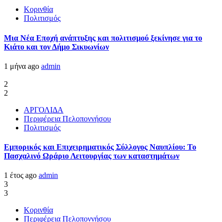
Κορινθία
Πολιτισμός
Μια Νέα Εποχή ανάπτυξης και πολιτισμού ξεκίνησε για το
Κιάτο και τον Δήμο Σικυωνίων
1 μήνα ago
admin
2
2
ΑΡΓΟΛΙΔΑ
Περιφέρεια Πελοποννήσου
Πολιτισμός
Εμπορικός και Επιχειρηματικός Σύλλογος Ναυπλίου: Το
Πασχαλινό Ωράριο Λειτουργίας των καταστημάτων
1 έτος ago
admin
3
3
Κορινθία
Περιφέρεια Πελοποννήσου