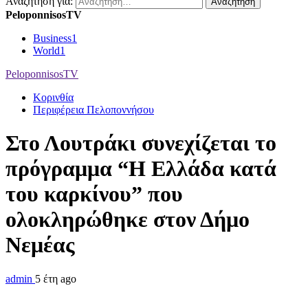
Αναζήτηση για:
PeloponnisosTV
Business
1
World
1
PeloponnisosTV
Κορινθία
Περιφέρεια Πελοποννήσου
Στο Λουτράκι συνεχίζεται το
πρόγραμμα “Η Ελλάδα κατά
του καρκίνου” που
ολοκληρώθηκε στον Δήμο
Νεμέας
admin
5 έτη ago