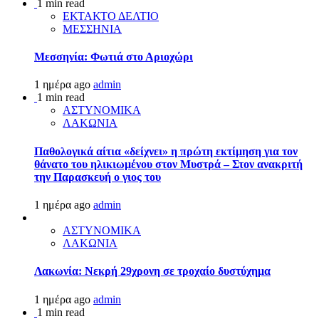
1 min read
ΕΚΤΑΚΤΟ ΔΕΛΤΙΟ
ΜΕΣΣΗΝΙΑ
Μεσσηνία: Φωτιά στο Αριοχώρι
1 ημέρα ago
admin
1 min read
ΑΣΤΥΝΟΜΙΚΑ
ΛΑΚΩΝΙΑ
Παθολογικά αίτια «δείχνει» η πρώτη εκτίμηση για τον
θάνατο του ηλικιωμένου στον Μυστρά – Στον ανακριτή
την Παρασκευή ο γιος του
1 ημέρα ago
admin
ΑΣΤΥΝΟΜΙΚΑ
ΛΑΚΩΝΙΑ
Λακωνία: Νεκρή 29χρονη σε τροχαίο δυστύχημα
1 ημέρα ago
admin
1 min read