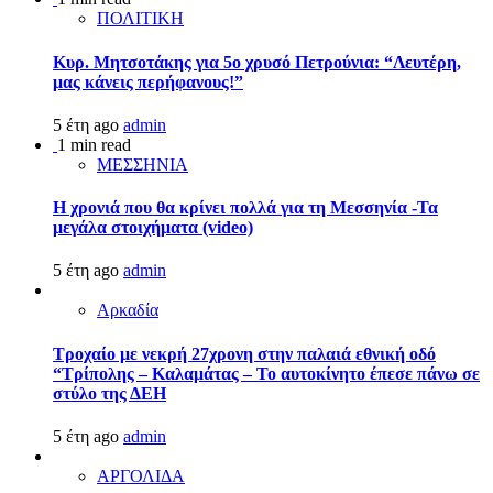
ΠΟΛΙΤΙΚΗ
Κυρ. Μητσοτάκης για 5ο χρυσό Πετρούνια: “Λευτέρη,
μας κάνεις περήφανους!”
5 έτη ago
admin
1 min read
ΜΕΣΣΗΝΙΑ
Η χρονιά που θα κρίνει πολλά για τη Μεσσηνία -Τα
μεγάλα στοιχήματα (video)
5 έτη ago
admin
Αρκαδία
Τροχαίο με νεκρή 27χρονη στην παλαιά εθνική οδό
“Τρίπολης – Καλαμάτας – Το αυτοκίνητο έπεσε πάνω σε
στύλο της ΔΕΗ
5 έτη ago
admin
ΑΡΓΟΛΙΔΑ