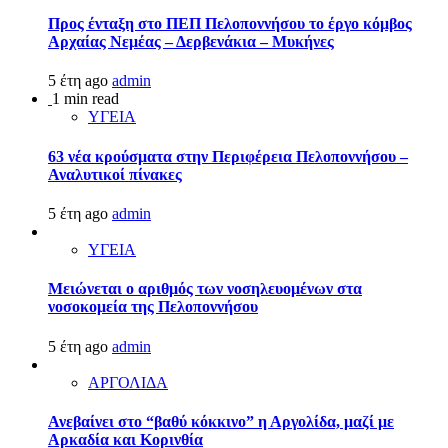
Προς ένταξη στο ΠΕΠ Πελοποννήσου το έργο κόμβος
Αρχαίας Νεμέας – Δερβενάκια – Μυκήνες
5 έτη ago
admin
1 min read
ΥΓΕΙΑ
63 νέα κρούσματα στην Περιφέρεια Πελοποννήσου –
Αναλυτικοί πίνακες
5 έτη ago
admin
ΥΓΕΙΑ
Μειώνεται ο αριθμός των νοσηλευομένων στα
νοσοκομεία της Πελοποννήσου
5 έτη ago
admin
ΑΡΓΟΛΙΔΑ
Ανεβαίνει στο “βαθύ κόκκινο” η Αργολίδα, μαζί με
Αρκαδία και Κορινθία