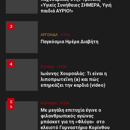
«Υγιείς Συνήθειες ΣΗΜΕΡΑ, Υγιή
παιδιά ΑΥΡΙΟ!»
3
3
ΑΡΓΟΛΙΔΑ
ΥΓΕΙΑ
Παγκόσμια Ημέρα Διαβήτη
4
4
ΕΛΛΑΔΑ
ΥΓΕΙΑ
Ιωάννης Χουρσαλάς: Τι είναι η
λιποπρωτεΐνη (a) και πώς
επηρεάζει την καρδιά (video)
5
ΚΟΡΙΝΘΊΑ
ΥΓΕΙΑ
5
Με μεγάλη επιτυχία έγινε ο
φιλανθρωπικός αγώνας
μπάσκετ για τη «Φλόγα» στο
κλειστό Γυμναστήριο Κορίνθου