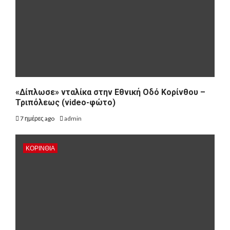
«Δίπλωσε» νταλίκα στην Εθνική Oδό Κορίνθου –
Τριπόλεως (video-φώτο)
7 ημέρες ago
admin
ΚΟΡΙΝΘΊΑ