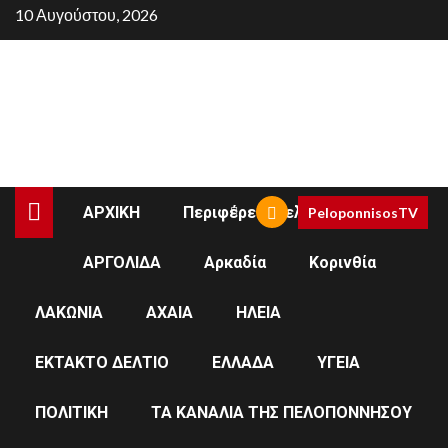
Skip
10 Αυγούστου, 2026
to
content
ΑΡΧΙΚΗ
Περιφέρεια Πελοποννήσου
PeloponnisosTV
ΑΡΓΟΛΙΔΑ
Αρκαδία
Κορινθία
ΕΛΛΑΔΑ
ΥΓΕΙΑ
ΛΑΚΩΝΙΑ
ΑΧΑΙΑ
ΗΛΕΙΑ
Κοροναϊός: 362 νέα
ΕΚΤΑΚΤΟ ΔΕΛΤΙΟ
ΕΛΛΑΔΑ
ΥΓΕΙΑ
κρούσματα και 8
ΠΟΛΙΤΙΚΗ
ΤΑ ΚΑΝΑΛΙΑ ΤΗΣ ΠΕΛΟΠΟΝΝΗΣΟΥ
θάνατοι – Στους 215