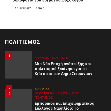
δολοφονία του 58χρονου ψυχολόγου
4 ημέρες ago
admin
ΠΟΛΙΤΙΣΜΟΣ
1
1
ΚΟΡΙΝΘΊΑ
ΠΟΛΙΤΙΣΜΌΣ
Μια Νέα Εποχή ανάπτυξης και
πολιτισμού ξεκίνησε για το
Κιάτο και τον Δήμο Σικυωνίων
2
ΑΡΓΟΛΙΔΑ
2
ΠΕΡΙΦΈΡΕΙΑ ΠΕΛΟΠΟΝΝΉΣΟΥ
ΠΟΛΙΤΙΣΜΌΣ
Εμπορικός και Επιχειρηματικός
Σύλλογος Ναυπλίου: Το