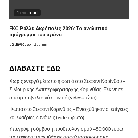
1 min read
ΕΚΟ Ράλλυ Ακρόπολις 2026: Το αναλυτικό
πρόγραμμα του αγώνα
2 μήνες ago
admin
ΔΙΑΒΑΣΤΕ ΕΔΩ
Χωρίς ενεργό μέτωπο η φωτιά στο Στεφάνι Κορίνθου –
Σ.Μουρίκης Αντιπεριφερειάρχης Κορινθίας: Ξεκίνησε
από φωτοβολταϊκά η φωτιά (video-φώτο)
Φωτιά στο Στεφάνι Κορινθίας – Ενισχύθηκαν οι επίγειες
και εναέριες δυνάμεις (video-φωτο)
Υπεγράφη σύμβαση προϋπολογισμού 450.000 ευρώ
που αφορά παρεμβάσεις ασφαλτόστρωσης και