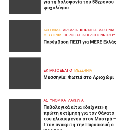
για τη δολοφονία του 58χρονου
ψυχολόγου
ΑΡΓΟΛΙΔΑ
ΑΡΚΑΔΊΑ
ΚΟΡΙΝΘΊΑ
ΛΑΚΩΝΙΑ
ΜΕΣΣΗΝΙΑ
ΠΕΡΙΦΈΡΕΙΑ ΠΕΛΟΠΟΝΝΉΣΟΥ
Παρέμβαση ΠΕΣΠ για MERE Ελλάς
ΕΚΤΑΚΤΟ ΔΕΛΤΙΟ
ΜΕΣΣΗΝΙΑ
Μεσσηνία: Φωτιά στο Αριοχώρι
ΑΣΤΥΝΟΜΙΚΑ
ΛΑΚΩΝΙΑ
Παθολογικά αίτια «δείχνει» η
πρώτη εκτίμηση για τον θάνατο
του ηλικιωμένου στον Μυστρά –
Στον ανακριτή την Παρασκευή ο