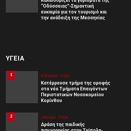
Καλωσορίζει τα γυρίσματα της
“Οδύσσειας”-Σημαντική
ευκαιρία για τον τουρισμό και
την ανάδειξη της Μεσσηνίας
ΥΓΕΙΑ
1
1
ΚΟΡΙΝΘΊΑ
ΥΓΕΙΑ
Kατέρρευσε τμήμα της οροφής
στα νέα Τμήματα Επειγόντων
Περιστατικών Νοσοκομείου
Κορίνθου
2
2
ΑΡΚΑΔΊΑ
ΥΓΕΙΑ
Δράση της παιδικής
παχυσαρκίας στην Τρίπολη-