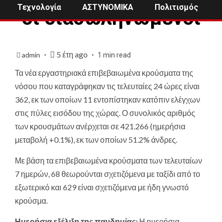
Τεχνολογία
ΑΣΤΥΝΟΜΙΚΑ
Πολιτισμός
οι διασωληνωμένοι
5 έτη ago
admin
1 min read
Τα νέα εργαστηριακά επιβεβαιωμένα κρούσματα της
νόσου που καταγράφηκαν τις τελευταίες 24 ώρες είναι
362, εκ των οποίων 11 εντοπίστηκαν κατόπιν ελέγχων
στις πύλες εισόδου της χώρας. Ο συνολικός αριθμός
των κρουσμάτων ανέρχεται σε 421.266 (ημερήσια
μεταβολή +0.1%), εκ των οποίων 51.2% άνδρες.
Με βάση τα επιβεβαιωμένα κρούσματα των τελευταίων
7 ημερών, 68 θεωρούνται σχετιζόμενα με ταξίδι από το
εξωτερικό και 629 είναι σχετιζόμενα με ήδη γνωστό
κρούσμα.
Ημερήσια εξέλιξη της πανδημίας:
Η ημερήσια