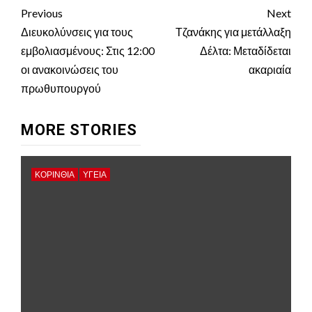
Continue
Previous
Next
Reading
Διευκολύνσεις για τους
Τζανάκης για μετάλλαξη
εμβολιασμένους: Στις 12:00
Δέλτα: Μεταδίδεται
οι ανακοινώσεις του
ακαριαία
πρωθυπουργού
MORE STORIES
ΚΟΡΙΝΘΊΑ
ΥΓΕΙΑ