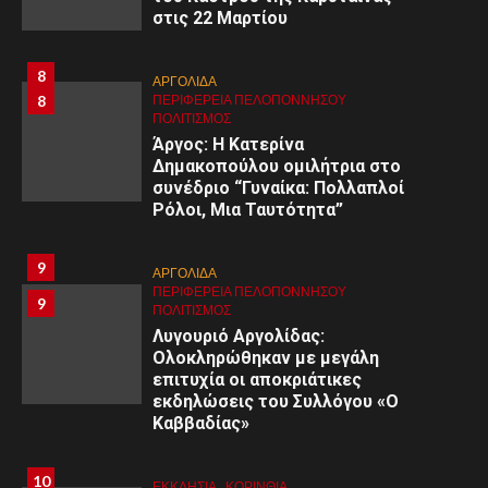
στις 22 Μαρτίου
8
ΑΡΓΟΛΙΔΑ
8
ΠΕΡΙΦΈΡΕΙΑ ΠΕΛΟΠΟΝΝΉΣΟΥ
ΠΟΛΙΤΙΣΜΌΣ
Άργος: Η Κατερίνα
Δημακοπούλου ομιλήτρια στο
συνέδριο “Γυναίκα: Πολλαπλοί
Ρόλοι, Μια Ταυτότητα”
9
ΑΡΓΟΛΙΔΑ
ΠΕΡΙΦΈΡΕΙΑ ΠΕΛΟΠΟΝΝΉΣΟΥ
9
ΠΟΛΙΤΙΣΜΌΣ
Λυγουριό Αργολίδας:
Ολοκληρώθηκαν με μεγάλη
επιτυχία οι αποκριάτικες
εκδηλώσεις του Συλλόγου «Ο
Καββαδίας»
10
ΕΚΚΛΗΣΙΑ
ΚΟΡΙΝΘΊΑ