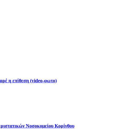
ρέ η επίθεση (video-φωτο)
εριστατικών Νοσοκομείου Κορίνθου