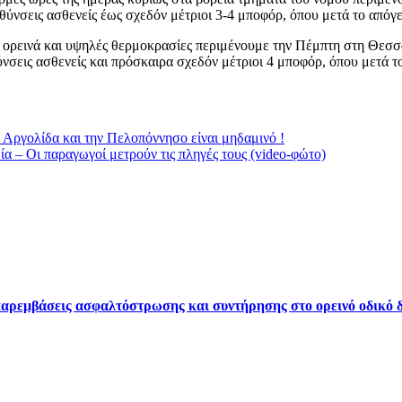
θύνσεις ασθενείς έως σχεδόν μέτριοι 3-4 μποφόρ, όπου μετά το απόγ
ρω ορεινά και υψηλές θερμοκρασίες περιμένουμε την Πέμπτη στη Θεσ
νσεις ασθενείς και πρόσκαιρα σχεδόν μέτριοι 4 μποφόρ, όπου μετά τ
Αργολίδα και την Πελοπόννησο είναι μηδαμινό !
α – Οι παραγωγοί μετρούν τις πληγές τους (video-φώτο)
ρεμβάσεις ασφαλτόστρωσης και συντήρησης στο ορεινό οδικό δ