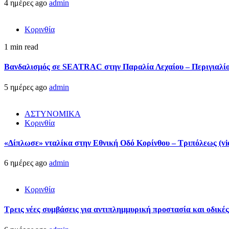
4 ημέρες ago
admin
Κορινθία
1 min read
Βανδαλισμός σε SEATRAC στην Παραλία Λεχαίου – Περιγιαλίου
5 ημέρες ago
admin
ΑΣΤΥΝΟΜΙΚΑ
Κορινθία
«Δίπλωσε» νταλίκα στην Εθνική Oδό Κορίνθου – Τριπόλεως (vi
6 ημέρες ago
admin
Κορινθία
Τρεις νέες συμβάσεις για αντιπλημμυρική προστασία και οδικέ