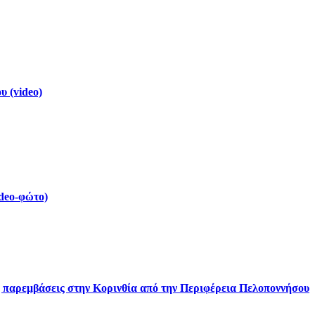
 (video)
deo-φώτο)
ς παρεμβάσεις στην Κορινθία από την Περιφέρεια Πελοποννήσου