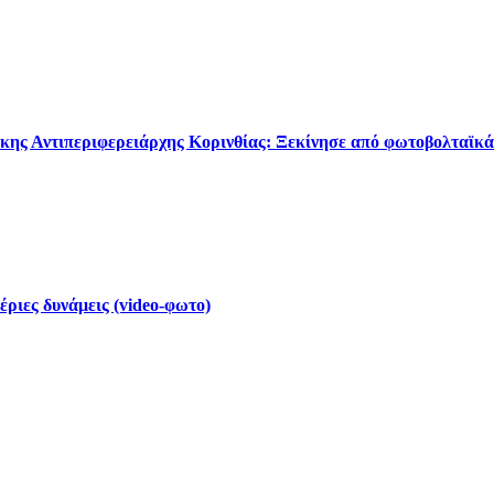
κης Αντιπεριφερειάρχης Κορινθίας: Ξεκίνησε από φωτοβολταϊκά
έριες δυνάμεις (video-φωτο)