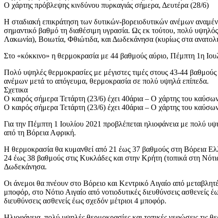
O χάρτης πρόβλεψης κινδύνου πυρκαγιάς σήμερα, Δευτέρα (28/6)
Η σταδιακή επικράτηση των δυτικών-βορειοδυτικών ανέμων αναμένε
σημαντικό βαθμό τη διαθέσιμη υγρασία. Ως εκ τούτου, πολύ υψηλό
Λακωνία), Βοιωτία, Φθιώτιδα, και Δωδεκάνησα (κυρίως στα ανατολι
Στο «κόκκινο» η θερμοκρασία με 44 βαθμούς αύριο, Πέμπτη 1η Ιου
Πολύ υψηλές θερμοκρασίες με μέγιστες τιμές στους 43-44 βαθμούς 
ανέμων μετά το απόγευμα, θερμοκρασία σε πολύ υψηλά επίπεδα.
Σχετικα
Ο καιρός σήμερα Τετάρτη (23/6) έχει 40άρια – Ο χάρτης του καύσω
Ο καιρός σήμερα Τετάρτη (23/6) έχει 40άρια – Ο χάρτης του καύσω
Για την Πέμπτη 1 Ιουλίου 2021 προβλέπεται ηλιοφάνεια με πολύ υψ
από τη Βόρεια Αφρική.
Η θερμοκρασία θα κυμανθεί από 21 έως 37 βαθμούς στη Βόρεια Ελλ
24 έως 38 βαθμούς στις Κυκλάδες και στην Κρήτη (τοπικά στη Νότι
Δωδεκάνησα.
Οι άνεμοι θα πνέουν στο Βόρειο και Κεντρικό Αιγαίο από μεταβλητ
μποφόρ, στο Νότιο Αιγαίο από νοτιοδυτικές διευθύνσεις ασθενείς έω
διευθύνσεις ασθενείς έως σχεδόν μέτριοι 4 μποφόρ.
Ηλιοφάνεια, πολύ υψηλές θερμοκρασίες και τοπικές νεφώσεις τις θ