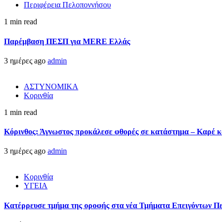
Περιφέρεια Πελοποννήσου
1 min read
Παρέμβαση ΠΕΣΠ για MERE Ελλάς
3 ημέρες ago
admin
ΑΣΤΥΝΟΜΙΚΑ
Κορινθία
1 min read
Κόρινθος: Άγνωστος προκάλεσε φθορές σε κατάστημα – Καρέ κα
3 ημέρες ago
admin
Κορινθία
ΥΓΕΙΑ
Kατέρρευσε τμήμα της οροφής στα νέα Τμήματα Επειγόντων Π