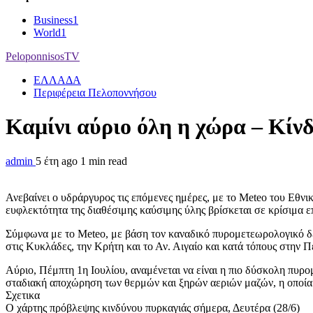
Business
1
World
1
PeloponnisosTV
ΕΛΛΑΔΑ
Περιφέρεια Πελοποννήσου
Καμίνι αύριο όλη η χώρα – Κίν
admin
5 έτη ago
1 min read
Ανεβαίνει ο υδράργυρος τις επόμενες ημέρες, με το Meteo του Εθ
ευφλεκτότητα της διαθέσιμης καύσιμης ύλης βρίσκεται σε κρίσιμα ε
Σύμφωνα με το Meteo, με βάση τον καναδικό πυρομετεωρολογικό δε
στις Κυκλάδες, την Κρήτη και το Αν. Αιγαίο και κατά τόπους στην 
Αύριο, Πέμπτη 1η Ιουλίου, αναμένεται να είναι η πιο δύσκολη πυ
σταδιακή αποχώρηση των θερμών και ξηρών αεριών μαζών, η οποία θ
Σχετικα
O χάρτης πρόβλεψης κινδύνου πυρκαγιάς σήμερα, Δευτέρα (28/6)