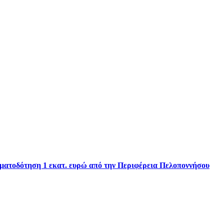
ηματοδότηση 1 εκατ. ευρώ από την Περιφέρεια Πελοποννήσου