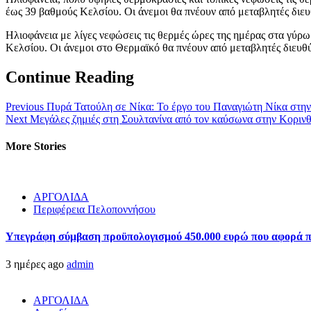
έως 39 βαθμούς Κελσίου. Οι άνεμοι θα πνέουν από μεταβλητές διευ
Ηλιοφάνεια με λίγες νεφώσεις τις θερμές ώρες της ημέρας στα γύ
Κελσίου. Οι άνεμοι στο Θερμαϊκό θα πνέουν από μεταβλητές διευθύ
Continue Reading
Previous
Πυρά Τατούλη σε Νίκα: Το έργο του Παναγιώτη Νίκα στην 
Next
Μεγάλες ζημιές στη Σουλτανίνα από τον καύσωνα στην Κορινθί
More Stories
ΑΡΓΟΛΙΔΑ
Περιφέρεια Πελοποννήσου
Υπεγράφη σύμβαση προϋπολογισμού 450.000 ευρώ που αφορά πα
3 ημέρες ago
admin
ΑΡΓΟΛΙΔΑ