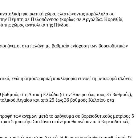
 ανατολική ηπειρωτική χώρα, ελαττώνοντας παράλληλα σε
ν την Πέμπτη σε Πελοπόννησο (κυρίως σε Αργολίδα, Κορινθία,
ύ της χώρας ανατολικά της Πίνδου.
ιοι άνεμοι στα πελάγη με βαθμιαία ενίσχυση των βορειοδυτικών
ρωτικά, ενώ η ατμοσφαιρική κυκλοφορία ευνοεί τη μεταφορά σκόνης
 βαθμούς στη Δυτική Ελλάδα (στην Ήπειρο έως τους 35 βαθμούς),
ατολικού Αιγαίου και από 25 έως 36 βαθμούς Κελσίου στα
 στροφή των ανέμων μετά το απόγευμα σε βορειοδυτικούς μέτριους 5
τριοι 5 μποφόρ. Στο Ιόνιο οι άνεμοι θα πνέουν από βορειοδυτικές
νουμε την Πέμπτη στην Αττική. Η θερμοκρασία θα κυμανθεί από 27