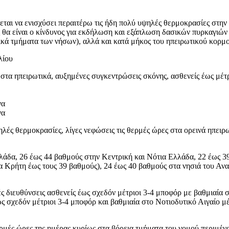
ται να ενισχύσει περαιτέρω τις ήδη πολύ υψηλές θερμοκρασίες στην
ς θα είναι ο κίνδυνος για εκδήλωση και εξάπλωση δασικών πυρκαγιώ
κά τμήματα των νήσων), αλλά και κατά μήκος του ηπειρωτικού κορμο
λίου
στα ηπειρωτικά, αυξημένες συγκεντρώσεις σκόνης, ασθενείς έως μέτρ
να
να
ηλές θερμοκρασίες, λίγες νεφώσεις τις θερμές ώρες στα ορεινά ηπει
άδα, 26 έως 44 βαθμούς στην Κεντρική και Νότια Ελλάδα, 22 έως 39
α Κρήτη έως τους 39 βαθμούς), 24 έως 40 βαθμούς στα νησιά του Αν
ές διευθύνσεις ασθενείς έως σχεδόν μέτριοι 3-4 μποφόρ με βαθμιαία
ς σχεδόν μέτριοι 3-4 μποφόρ και βαθμιαία στο Νοτιοδυτικό Αιγαίο μέ
ερμές ώρες της ημέρας κυρίως στα βόρεια τμήματα του νομού περιμέ