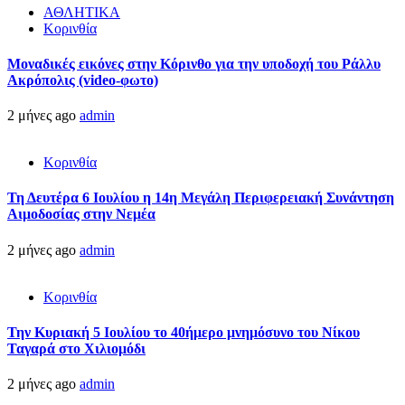
ΑΘΛΗΤΙΚΑ
Κορινθία
Μοναδικές εικόνες στην Κόρινθο για την υποδοχή του Ράλλυ
Ακρόπολις (video-φωτο)
2 μήνες ago
admin
Κορινθία
Τη Δευτέρα 6 Ιουλίου η 14η Μεγάλη Περιφερειακή Συνάντηση
Αιμοδοσίας στην Νεμέα
2 μήνες ago
admin
Κορινθία
Την Κυριακή 5 Ιουλίου το 40ήμερο μνημόσυνο του Νίκου
Ταγαρά στο Χιλιομόδι
2 μήνες ago
admin