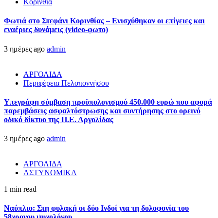
Κορινθία
Φωτιά στο Στεφάνι Κορινθίας – Ενισχύθηκαν οι επίγειες και
εναέριες δυνάμεις (video-φωτο)
3 ημέρες ago
admin
ΑΡΓΟΛΙΔΑ
Περιφέρεια Πελοποννήσου
Υπεγράφη σύμβαση προϋπολογισμού 450.000 ευρώ που αφορά
παρεμβάσεις ασφαλτόστρωσης και συντήρησης στο ορεινό
οδικό δίκτυο της Π.Ε. Αργολίδας
3 ημέρες ago
admin
ΑΡΓΟΛΙΔΑ
ΑΣΤΥΝΟΜΙΚΑ
1 min read
Ναύπλιο: Στη φυλακή οι δύο Ινδοί για τη δολοφονία του
58χρονου ψυχολόγου