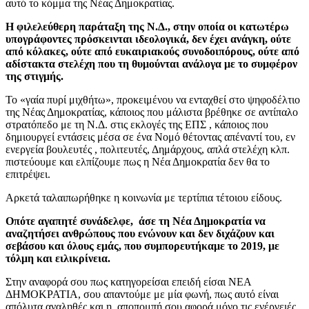
αυτό το κόμμα της Νέας Δημοκρατίας.
Η φιλελεύθερη παράταξη της Ν.Δ., στην οποία οι κατωτέρω
υπογράφοντες πρόσκεινται ιδεολογικά, δεν έχει ανάγκη, ούτε
από κόλακες, ούτε από ευκαιριακούς συνοδοιπόρους, ούτε από
αδίστακτα στελέχη που τη θυμούνται ανάλογα με το συμφέρον
της στιγμής.
Το «γαία πυρί μιχθήτω», προκειμένου να ενταχθεί στο ψηφοδέλτιο
της Νέας Δημοκρατίας, κάποιος που μάλιστα βρέθηκε σε αντίπαλο
στρατόπεδο με τη Ν.Δ. στις εκλογές της ΕΠΣ , κάποιος που
δημιουργεί εντάσεις μέσα σε ένα Νομό θέτοντας απέναντί του, εν
ενεργεία βουλευτές , πολιτευτές, Δημάρχους, απλά στελέχη κλπ.
πιστεύουμε και ελπίζουμε πως η Νέα Δημοκρατία δεν θα το
επιτρέψει.
Αρκετά ταλαιπωρήθηκε η κοινωνία με τερτίπια τέτοιου είδους.
Οπότε αγαπητέ συνάδελφε, άσε τη Νέα Δημοκρατία να
αναζητήσει ανθρώπους που ενώνουν και δεν διχάζουν και
σεβάσου και όλους εμάς, που συμπορευτήκαμε το 2019, με
τόλμη και ειλικρίνεια.
Στην αναφορά σου πως κατηγορείσαι επειδή είσαι ΝΕΑ
ΔΗΜΟΚΡΑΤΙΑ, σου απαντούμε με μία φωνή, πως αυτό είναι
απόλυτα αναληθές και η αποπομπή σου αφορά μόνο τις ενέργειές