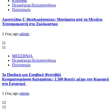
Κορινθία
Περιφέρεια Πελοποννήσου
Πολιτισμός
Αριστείδης Γ. Θεοδωρόπουλος: Μηνύματα από τη Μεγάλη
Τεσσαρακοστή στο Ξυλόκαστρο
1 έτος ago
admin
11
11
ΜΕΣΣΗΝΙΑ
Περιφέρεια Πελοποννήσου
Πολιτισμός
3ο Παιδικό και Εφηβικό Φεστιβάλ
Κινηματογράφου Καλαμάτας: 1.500 θεατές μέχρι την Κυριακή
στο Εργατικό
1 έτος ago
admin
12
12