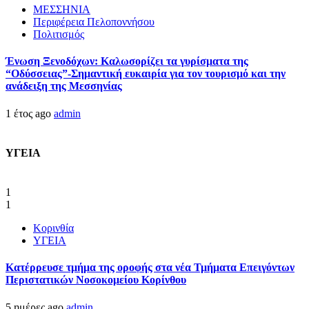
ΜΕΣΣΗΝΙΑ
Περιφέρεια Πελοποννήσου
Πολιτισμός
Ένωση Ξενοδόχων: Καλωσορίζει τα γυρίσματα της
“Οδύσσειας”-Σημαντική ευκαιρία για τον τουρισμό και την
ανάδειξη της Μεσσηνίας
1 έτος ago
admin
ΥΓΕΙΑ
1
1
Κορινθία
ΥΓΕΙΑ
Kατέρρευσε τμήμα της οροφής στα νέα Τμήματα Επειγόντων
Περιστατικών Νοσοκομείου Κορίνθου
5 ημέρες ago
admin