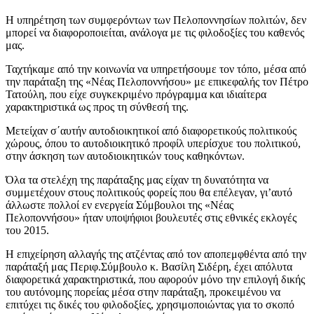
Η υπηρέτηση των συμφερόντων των Πελοποννησίων πολιτών, δεν
μπορεί να διαφοροποιείται, ανάλογα με τις φιλοδοξίες του καθενός
μας.
Ταχτήκαμε από την κοινωνία να υπηρετήσουμε τον τόπο, μέσα από
την παράταξη της «Νέας Πελοποννήσου» με επικεφαλής τον Πέτρο
Τατούλη, που είχε συγκεκριμένο πρόγραμμα και ιδιαίτερα
χαρακτηριστικά ως προς τη σύνθεσή της.
Μετείχαν σ΄αυτήν αυτοδιοικητικοί από διαφορετικούς πολιτικούς
χώρους, όπου το αυτοδιοικητικό προφίλ υπερίσχυε του πολιτικού,
στην άσκηση των αυτοδιοικητικών τους καθηκόντων.
Όλα τα στελέχη της παράταξης μας είχαν τη δυνατότητα να
συμμετέχουν στους πολιτικούς φορείς που θα επέλεγαν, γι’αυτό
άλλωστε πολλοί εν ενεργεία Σύμβουλοι της «Νέας
Πελοποννήσου» ήταν υποψήφιοι βουλευτές στις εθνικές εκλογές
του 2015.
Η επιχείρηση αλλαγής της ατζέντας από τον αποπεμφθέντα από την
παράταξή μας Περιφ.Σύμβουλο κ. Βασίλη Σιδέρη, έχει απόλυτα
διαφορετικά χαρακτηριστικά, που αφορούν μόνο την επιλογή δικής
του αυτόνομης πορείας μέσα στην παράταξη, προκειμένου να
επιτύχει τις δικές του φιλοδοξίες, χρησιμοποιώντας για το σκοπό