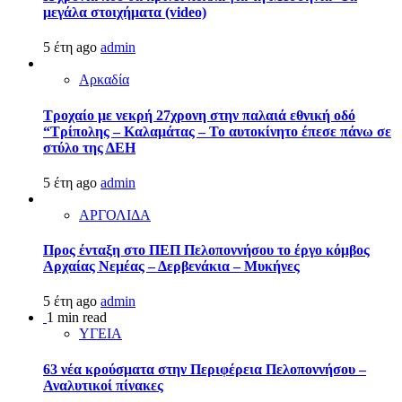
μεγάλα στοιχήματα (video)
5 έτη ago
admin
Αρκαδία
Τροχαίο με νεκρή 27χρονη στην παλαιά εθνική οδό
“Τρίπολης – Καλαμάτας – Το αυτοκίνητο έπεσε πάνω σε
στύλο της ΔΕΗ
5 έτη ago
admin
ΑΡΓΟΛΙΔΑ
Προς ένταξη στο ΠΕΠ Πελοποννήσου το έργο κόμβος
Αρχαίας Νεμέας – Δερβενάκια – Μυκήνες
5 έτη ago
admin
1 min read
ΥΓΕΙΑ
63 νέα κρούσματα στην Περιφέρεια Πελοποννήσου –
Αναλυτικοί πίνακες