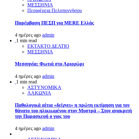
ΜΕΣΣΗΝΙΑ
Περιφέρεια Πελοποννήσου
Παρέμβαση ΠΕΣΠ για MERE Ελλάς
4 ημέρες ago
admin
1 min read
ΕΚΤΑΚΤΟ ΔΕΛΤΙΟ
ΜΕΣΣΗΝΙΑ
Μεσσηνία: Φωτιά στο Αριοχώρι
4 ημέρες ago
admin
1 min read
ΑΣΤΥΝΟΜΙΚΑ
ΛΑΚΩΝΙΑ
Παθολογικά αίτια «δείχνει» η πρώτη εκτίμηση για τον
θάνατο του ηλικιωμένου στον Μυστρά – Στον ανακριτή
την Παρασκευή ο γιος του
4 ημέρες ago
admin