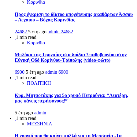
Κορινθία
Προς έγκριση το δίκτυο αποχέτευσης ακαθάρτων Άσσου
– Λεχαίου – Βόχας Κορινθίας
24682
5 έτη ago
admin
24682
1 min read
Κορινθία
Μπλόκα της Τροχαίας στα διόδια Σπαθοβουνίου στην
Εθνική Οδό Κορίνθου-Τρίπολης (video-φώτο)
6900
5 έτη ago
admin
6900
1 min read
ΠΟΛΙΤΙΚΗ
Κυρ. Μητσοτάκης για 5ο χρυσό Πετρούνια: “Λευτέρη,
μας κάνεις περήφανους!”
5 έτη ago
admin
1 min read
ΜΕΣΣΗΝΙΑ
Η χρονιά που θα κρίνει πολλά για τη Μεσσηνία -Τα