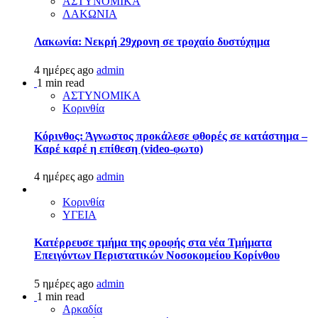
ΑΣΤΥΝΟΜΙΚΑ
ΛΑΚΩΝΙΑ
Λακωνία: Νεκρή 29χρονη σε τροχαίο δυστύχημα
4 ημέρες ago
admin
1 min read
ΑΣΤΥΝΟΜΙΚΑ
Κορινθία
Κόρινθος: Άγνωστος προκάλεσε φθορές σε κατάστημα –
Καρέ καρέ η επίθεση (video-φωτο)
4 ημέρες ago
admin
Κορινθία
ΥΓΕΙΑ
Kατέρρευσε τμήμα της οροφής στα νέα Τμήματα
Επειγόντων Περιστατικών Νοσοκομείου Κορίνθου
5 ημέρες ago
admin
1 min read
Αρκαδία