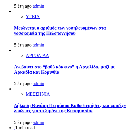
5 έτη ago
admin
ΥΓΕΙΑ
Μειώνεται ο αριθμός των νοσηλευομένων στα
νοσοκομεία της Πελοποννήσου
5 έτη ago
admin
ΑΡΓΟΛΙΔΑ
Ανεβαίνει στο “βαθύ κόκκινο” η Αργολίδα, μαζί με
Αρκαδία και Κορινθία
5 έτη ago
admin
ΜΕΣΣΗΝΙΑ
Δήλωση Θανάση Πετράκου Καθυστερήσεις και «μισές»
δουλειές για το λιμάνι της Κυπαρισσίας
5 έτη ago
admin
1 min read