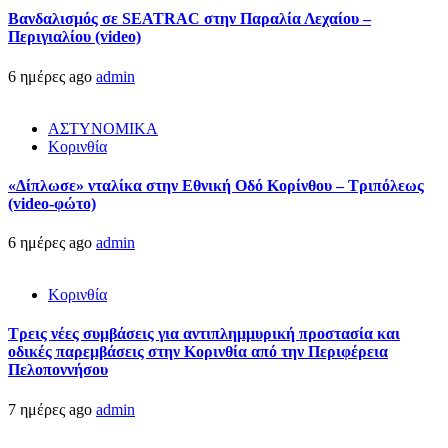
Βανδαλισμός σε SEATRAC στην Παραλία Λεχαίου –
Περιγιαλίου (video)
6 ημέρες ago
admin
ΑΣΤΥΝΟΜΙΚΑ
Κορινθία
«Δίπλωσε» νταλίκα στην Εθνική Oδό Κορίνθου – Τριπόλεως
(video-φώτο)
6 ημέρες ago
admin
Κορινθία
Τρεις νέες συμβάσεις για αντιπλημμυρική προστασία και
οδικές παρεμβάσεις στην Κορινθία από την Περιφέρεια
Πελοποννήσου
7 ημέρες ago
admin