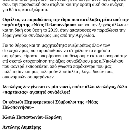
σου, την προσωπική σου ατζέντα και την ορατή δική σου ανάγκη
για θέσεις και αξιώματα.
Οφείλεις να παραδώσεις την έδρα που κατέλαβες μέσα από την
παράταξη της «Νέας Πελοποννήσου»
και να μην ξεχνάς άλλωστε
και τη δική σου θέση το 2019, όταν απαιτούσες να παραδώσει την
έδρα γυναίκα συνάδελφος μας από την Αργολίδα.
Για το θάρρος και τη μαχητικότητα ανεξαιρέτως όλων των
στελεχών μας, που προσπαθούν να στηρίξουν το δημόσιο
συμφέρον, είμαστε υπερήφανοι και θεωρούμε εκ του πονηρού την
επί σκοπώ στοχοποίηση της άξιας συναδέλφου μας κ.Νικολάκου,
που φανερά εκπορεύεται από γνωστά παράκεντρα που μας
πολέμησαν και μας πολεμούν λυσσαλέα , λόγω δικών τους
οικονομικών συμφερόντων.
Ιδεολόγος δεν γίνεσαι εν μία νυκτί, οπότε άλλο ιδεολόγος, άλλο
«παρτάκιας» αγαπητέ συνάδελφε!
Οι κάτωθι Περιφερειακοί Σύμβουλοι της «Νέας
Πελοποννήσου»
Κλειώ Παπαντωνίου-Κορώνη
Αντώνης Λυμπέρης