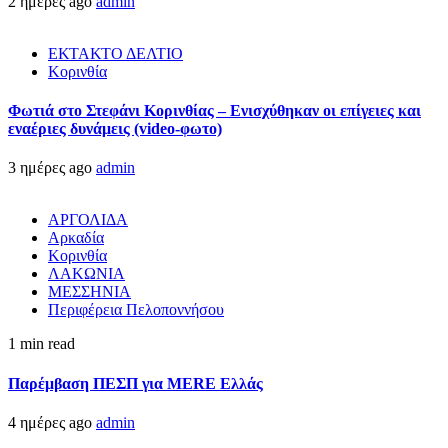
2 ημέρες ago
admin
ΕΚΤΑΚΤΟ ΔΕΛΤΙΟ
Κορινθία
Φωτιά στο Στεφάνι Κορινθίας – Ενισχύθηκαν οι επίγειες και
εναέριες δυνάμεις (video-φωτο)
3 ημέρες ago
admin
ΑΡΓΟΛΙΔΑ
Αρκαδία
Κορινθία
ΛΑΚΩΝΙΑ
ΜΕΣΣΗΝΙΑ
Περιφέρεια Πελοποννήσου
1 min read
Παρέμβαση ΠΕΣΠ για MERE Ελλάς
4 ημέρες ago
admin