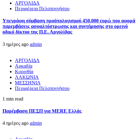
ΑΡΓΟΛΙΔΑ
Περιφέρεια Πελοποννήσου
Υπεγράφη σύμβαση προϋπολογισμού 450.000 ευρώ που αφορά
παρεμβάσεις ασφαλτόστρωσης και συντήρησης στο ορεινό
οδικό δίκτυο της Π.Ε. Αργολίδας
3 ημέρες ago
admin
ΑΡΓΟΛΙΔΑ
Αρκαδία
Κορινθία
ΛΑΚΩΝΙΑ
ΜΕΣΣΗΝΙΑ
Περιφέρεια Πελοποννήσου
1 min read
Παρέμβαση ΠΕΣΠ για MERE Ελλάς
4 ημέρες ago
admin