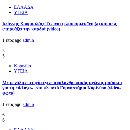
ΕΛΛΑΔΑ
ΥΓΕΙΑ
Ιωάννης Χουρσαλάς: Τι είναι η λιποπρωτεΐνη (a) και πώς
επηρεάζει την καρδιά (video)
1 έτος ago
admin
5
5
Κορινθία
ΥΓΕΙΑ
Με μεγάλη επιτυχία έγινε ο φιλανθρωπικός αγώνας μπάσκετ
για τη «Φλόγα» στο κλειστό Γυμναστήριο Κορίνθου (video-
φώτο)
1 έτος ago
admin
6
6
ΕΛΛΑΔΑ