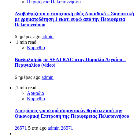
Περιφέρεια Πελοποννήσου
Αναβαθμίζεται η επαρχιακή οδός Αρκαδικό – Σαμπατική
με χρηματοδότηση 1 εκατ. ευρώ από την Περιφέρεια
Πελοποννήσου
6 ημέρες ago
admin
1 min read
Κορινθία
Βανδαλισμός σε SEATRAC στην Παραλία Λεχαίου –
Περιγιαλίου (video)
6 ημέρες ago
admin
1 min read
Αρκαδία
Κορινθία
Αποφάσεις για σειρά σημαντικών θεμάτων από την
Οικονομική Επιτροπή της Περιφέρειας Πελοποννήσου
26571
5 έτη ago
admin
26571