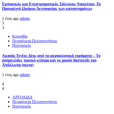
Εμπορικός και Επιχειρηματικός Σύλλογος Ναυπλίου: Το
Πασχαλινό Ωράριο Λειτουργίας των καταστημάτων
1 έτος ago
admin
3
3
Κορινθία
Περιφέρεια Πελοποννήσου
Πολιτισμός
Αρχαία Τενέα: Δέος από τα αρχαιολογικά ευρήματα – Το
μνημειώδες ταφικό κτίσμα και το χρυσό δαχτυλίδι του
Απόλλωνα (φωτο)
1 έτος ago
admin
4
4
ΑΡΓΟΛΙΔΑ
Περιφέρεια Πελοποννήσου
Πολιτισμός