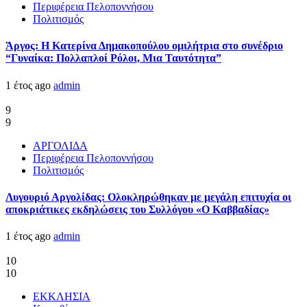
Περιφέρεια Πελοποννήσου
Πολιτισμός
Άργος: Η Κατερίνα Δημακοπούλου ομιλήτρια στο συνέδριο
“Γυναίκα: Πολλαπλοί Ρόλοι, Μια Ταυτότητα”
1 έτος ago
admin
9
9
ΑΡΓΟΛΙΔΑ
Περιφέρεια Πελοποννήσου
Πολιτισμός
Λυγουριό Αργολίδας: Ολοκληρώθηκαν με μεγάλη επιτυχία οι
αποκριάτικες εκδηλώσεις του Συλλόγου «Ο Καββαδίας»
1 έτος ago
admin
10
10
ΕΚΚΛΗΣΙΑ