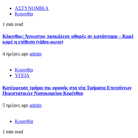
ΑΣΤΥΝΟΜΙΚΑ
Κορινθία
1 min read
Κόρινθος: Άγνωστος προκάλεσε φθορές σε κατάστημα – Καρέ
καρέ η επίθεση (video-φωτο)
4 ημέρες ago
admin
Κορινθία
ΥΓΕΙΑ
Kατέρρευσε τμήμα της οροφής στα νέα Τμήματα Επειγόντων
Περιστατικών Νοσοκομείου Κορίνθου
5 ημέρες ago
admin
Κορινθία
1 min read