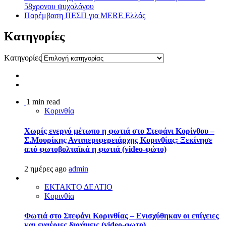
58χρονου ψυχολόγου
Παρέμβαση ΠΕΣΠ για MERE Ελλάς
Kατηγορίες
Kατηγορίες
1 min read
Κορινθία
Χωρίς ενεργό μέτωπο η φωτιά στο Στεφάνι Κορίνθου –
Σ.Μουρίκης Αντιπεριφερειάρχης Κορινθίας: Ξεκίνησε
από φωτοβολταϊκά η φωτιά (video-φώτο)
2 ημέρες ago
admin
ΕΚΤΑΚΤΟ ΔΕΛΤΙΟ
Κορινθία
Φωτιά στο Στεφάνι Κορινθίας – Ενισχύθηκαν οι επίγειες
και εναέριες δυνάμεις (video-φωτο)