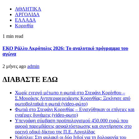
ΑΘΛΗΤΙΚΑ
ΑΡΓΟΛΙΔΑ
ΕΛΛΑΔΑ
Κορινθία
1 min read
ΕΚΟ Ράλλυ Ακρόπολις 2026: Το αναλυτικό πρόγραμμα του
αγώνα
2 μήνες ago
admin
ΔΙΑΒΑΣΤΕ ΕΔΩ
Χωρίς ενεργό μέτωπο η φωτιά στο Στεφάνι Κορίνθου –
Σ.Μουρίκης Αντιπεριφερειάρχης Κορινθίας: Ξεκίνησε από
φωτοβολταϊκά η φωτιά (video-φώτο)
Φωτιά στο Στεφάνι Κορινθίας – Ενισχύθηκαν οι επίγειες και
εναέριες δυνάμεις (video-φωτο)
Υπεγράφη σύμβαση προϋπολογισμού 450.000 ευρώ που
αφορά παρεμβάσεις ασφαλτόστρωσης και συντήρησης στο
ορεινό οδικό δίκτυο της Π.Ε. Αργολίδας
Ναύπλιο: Στη φυλακή οι δύο Ινδοί για τη δολοφονία του