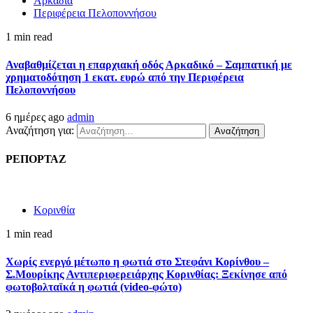
Αρκαδία
Περιφέρεια Πελοποννήσου
1 min read
Αναβαθμίζεται η επαρχιακή οδός Αρκαδικό – Σαμπατική με
χρηματοδότηση 1 εκατ. ευρώ από την Περιφέρεια
Πελοποννήσου
6 ημέρες ago
admin
Αναζήτηση για:
ΡΕΠΟΡΤΑΖ
Κορινθία
1 min read
Χωρίς ενεργό μέτωπο η φωτιά στο Στεφάνι Κορίνθου –
Σ.Μουρίκης Αντιπεριφερειάρχης Κορινθίας: Ξεκίνησε από
φωτοβολταϊκά η φωτιά (video-φώτο)