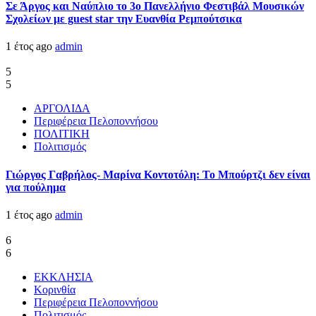
Σε Άργος και Ναύπλιο το 3ο Πανελλήνιο Φεστιβάλ Μουσικών
Σχολείων με guest star την Ευανθία Ρεμπούτσικα
1 έτος ago
admin
5
5
ΑΡΓΟΛΙΔΑ
Περιφέρεια Πελοποννήσου
ΠΟΛΙΤΙΚΗ
Πολιτισμός
Γιώργος Γαβρήλος- Μαρίνα Κοντοτόλη: Το Μπούρτζι δεν είναι
για πούλημα
1 έτος ago
admin
6
6
ΕΚΚΛΗΣΙΑ
Κορινθία
Περιφέρεια Πελοποννήσου
Πολιτισμός