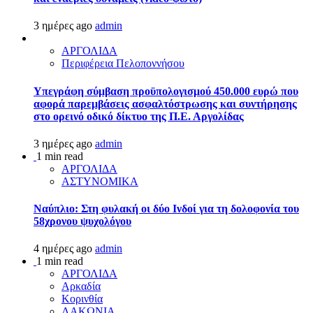
3 ημέρες ago
admin
ΑΡΓΟΛΙΔΑ
Περιφέρεια Πελοποννήσου
Υπεγράφη σύμβαση προϋπολογισμού 450.000 ευρώ που
αφορά παρεμβάσεις ασφαλτόστρωσης και συντήρησης
στο ορεινό οδικό δίκτυο της Π.Ε. Αργολίδας
3 ημέρες ago
admin
1 min read
ΑΡΓΟΛΙΔΑ
ΑΣΤΥΝΟΜΙΚΑ
Ναύπλιο: Στη φυλακή οι δύο Ινδοί για τη δολοφονία του
58χρονου ψυχολόγου
4 ημέρες ago
admin
1 min read
ΑΡΓΟΛΙΔΑ
Αρκαδία
Κορινθία
ΛΑΚΩΝΙΑ