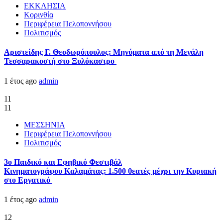
ΕΚΚΛΗΣΙΑ
Κορινθία
Περιφέρεια Πελοποννήσου
Πολιτισμός
Αριστείδης Γ. Θεοδωρόπουλος: Μηνύματα από τη Μεγάλη
Τεσσαρακοστή στο Ξυλόκαστρο
1 έτος ago
admin
11
11
ΜΕΣΣΗΝΙΑ
Περιφέρεια Πελοποννήσου
Πολιτισμός
3ο Παιδικό και Εφηβικό Φεστιβάλ
Κινηματογράφου Καλαμάτας: 1.500 θεατές μέχρι την Κυριακή
στο Εργατικό
1 έτος ago
admin
12