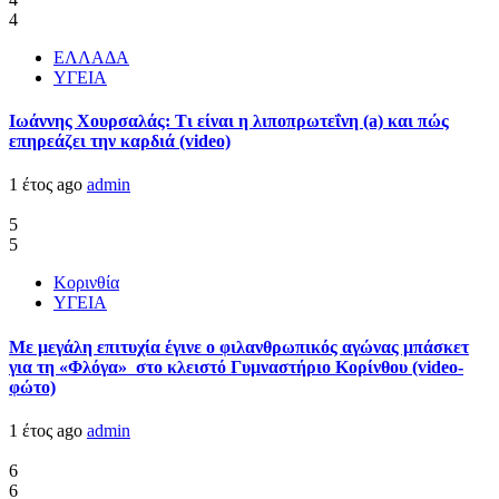
4
ΕΛΛΑΔΑ
ΥΓΕΙΑ
Ιωάννης Χουρσαλάς: Τι είναι η λιποπρωτεΐνη (a) και πώς
επηρεάζει την καρδιά (video)
1 έτος ago
admin
5
5
Κορινθία
ΥΓΕΙΑ
Με μεγάλη επιτυχία έγινε ο φιλανθρωπικός αγώνας μπάσκετ
για τη «Φλόγα» στο κλειστό Γυμναστήριο Κορίνθου (video-
φώτο)
1 έτος ago
admin
6
6