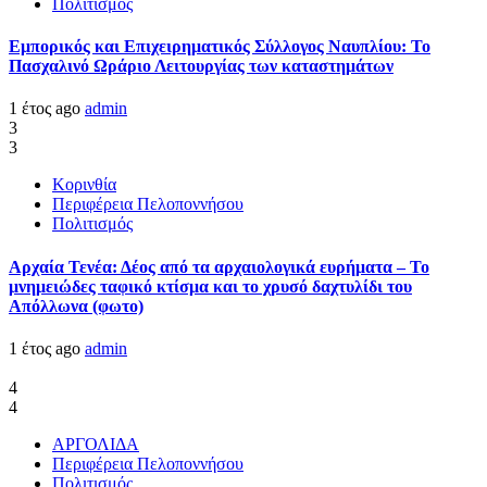
Πολιτισμός
Εμπορικός και Επιχειρηματικός Σύλλογος Ναυπλίου: Το
Πασχαλινό Ωράριο Λειτουργίας των καταστημάτων
1 έτος ago
admin
3
3
Κορινθία
Περιφέρεια Πελοποννήσου
Πολιτισμός
Αρχαία Τενέα: Δέος από τα αρχαιολογικά ευρήματα – Το
μνημειώδες ταφικό κτίσμα και το χρυσό δαχτυλίδι του
Απόλλωνα (φωτο)
1 έτος ago
admin
4
4
ΑΡΓΟΛΙΔΑ
Περιφέρεια Πελοποννήσου
Πολιτισμός