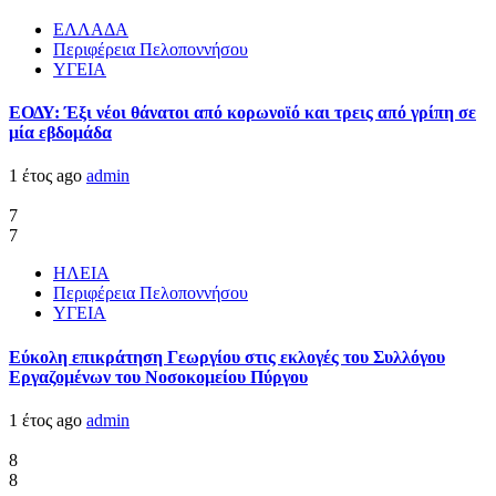
ΕΛΛΑΔΑ
Περιφέρεια Πελοποννήσου
ΥΓΕΙΑ
ΕΟΔΥ: Έξι νέοι θάνατοι από κορωνοϊό και τρεις από γρίπη σε
μία εβδομάδα
1 έτος ago
admin
7
7
ΗΛΕΙΑ
Περιφέρεια Πελοποννήσου
ΥΓΕΙΑ
Εύκολη επικράτηση Γεωργίου στις εκλογές του Συλλόγου
Εργαζομένων του Νοσοκομείου Πύργου
1 έτος ago
admin
8
8