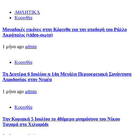
ΑΘΛΗΤΙΚΑ
Κορινθία
Μοναδικές εικόνες στην Κόρινθο για την υποδοχή του Ράλλυ
Ακρόπολις (video-φωτο)
1 μήνα ago
admin
Κορινθία
Τη Δευτέρα 6 Ιουλίου η 14η Μεγάλη Περιφερειακή Συνάντηση
Αιμοδοσίας στην Νεμέα
1 μήνα ago
admin
Κορινθία
Την Κυριακή 5 Ιουλίου το 40ήμερο μνημόσυνο του Νίκου
Ταγαρά στο Χιλιομόδι