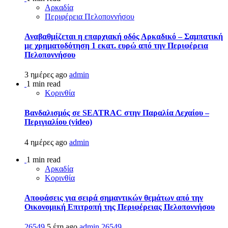
Αρκαδία
Περιφέρεια Πελοποννήσου
Αναβαθμίζεται η επαρχιακή οδός Αρκαδικό – Σαμπατική
με χρηματοδότηση 1 εκατ. ευρώ από την Περιφέρεια
Πελοποννήσου
3 ημέρες ago
admin
1 min read
Κορινθία
Βανδαλισμός σε SEATRAC στην Παραλία Λεχαίου –
Περιγιαλίου (video)
4 ημέρες ago
admin
1 min read
Αρκαδία
Κορινθία
Αποφάσεις για σειρά σημαντικών θεμάτων από την
Οικονομική Επιτροπή της Περιφέρειας Πελοποννήσου
26549
5 έτη ago
admin
26549