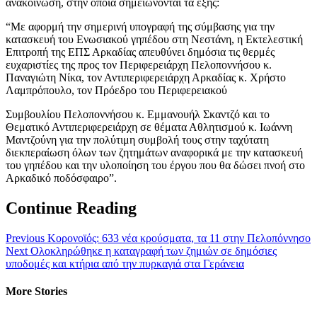
ανακοίνωση, στην οποία σημειώνονται τα εξής:
“Με αφορμή την σημερινή υπογραφή της σύμβασης για την
κατασκευή του Ενωσιακού γηπέδου στη Νεστάνη, η Εκτελεστική
Επιτροπή της ΕΠΣ Αρκαδίας απευθύνει δημόσια τις θερμές
ευχαριστίες της προς τον Περιφερειάρχη Πελοποννήσου κ.
Παναγιώτη Νίκα, τον Αντιπεριφερειάρχη Αρκαδίας κ. Χρήστο
Λαμπρόπουλο, τον Πρόεδρο του Περιφερειακού
Συμβουλίου Πελοποννήσου κ. Εμμανουήλ Σκαντζό και το
Θεματικό Αντιπεριφερειάρχη σε θέματα Αθλητισμού κ. Ιωάννη
Μαντζούνη για την πολύτιμη συμβολή τους στην ταχύτατη
διεκπεραίωση όλων των ζητημάτων αναφορικά με την κατασκευή
του γηπέδου και την υλοποίηση του έργου που θα δώσει πνοή στο
Αρκαδικό ποδόσφαιρο”.
Continue Reading
Previous
Κορονοϊός: 633 νέα κρούσματα, τα 11 στην Πελοπόννησο
Next
Ολοκληρώθηκε η καταγραφή των ζημιών σε δημόσιες
υποδομές και κτήρια από την πυρκαγιά στα Γεράνεια
More Stories