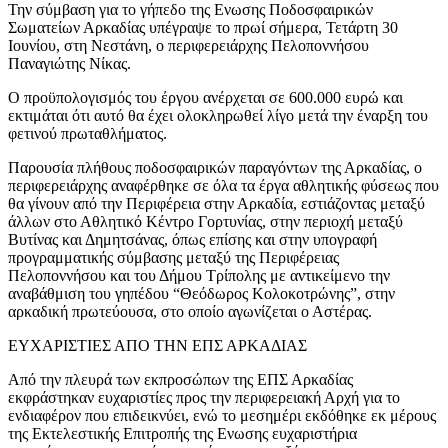
Την σύμβαση για το γήπεδο της Ενωσης Ποδοσφαιρικών
Σωματείων Αρκαδίας υπέγραψε το πρωί σήμερα, Τετάρτη 30
Ιουνίου, στη Νεστάνη, ο περιφερειάρχης Πελοποννήσου
Παναγιώτης Νίκας.
Ο προϋπολογισμός του έργου ανέρχεται σε 600.000 ευρώ και
εκτιμάται ότι αυτό θα έχει ολοκληρωθεί λίγο μετά την έναρξη του
φετινού πρωταθλήματος.
Παρουσία πλήθους ποδοσφαιρικών παραγόντων της Αρκαδίας, ο
περιφερειάρχης αναφέρθηκε σε όλα τα έργα αθλητικής φύσεως που
θα γίνουν από την Περιφέρεια στην Αρκαδία, εστιάζοντας μεταξύ
άλλων στο Αθλητικό Κέντρο Γορτυνίας, στην περιοχή μεταξύ
Βυτίνας και Δημητσάνας, όπως επίσης και στην υπογραφή
προγραμματικής σύμβασης μεταξύ της Περιφέρειας
Πελοποννήσου και του Δήμου Τρίπολης με αντικείμενο την
αναβάθμιση του γηπέδου “Θεόδωρος Κολοκοτρώνης”, στην
αρκαδική πρωτεύουσα, στο οποίο αγωνίζεται ο Αστέρας.
ΕΥΧΑΡΙΣΤΙΕΣ ΑΠΟ ΤΗΝ ΕΠΣ ΑΡΚΑΔΙΑΣ
Από την πλευρά των εκπροσώπων της ΕΠΣ Αρκαδίας
εκφράστηκαν ευχαριστίες προς την περιφερειακή Αρχή για το
ενδιαφέρον που επιδεικνύει, ενώ το μεσημέρι εκδόθηκε εκ μέρους
της Εκτελεστικής Επιτροπής της Ενωσης ευχαριστήρια