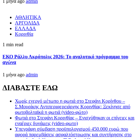
1 μήνα ago
admin
ΑΘΛΗΤΙΚΑ
ΑΡΓΟΛΙΔΑ
ΕΛΛΑΔΑ
Κορινθία
1 min read
ΕΚΟ Ράλλυ Ακρόπολις 2026: Το αναλυτικό πρόγραμμα του
αγώνα
1 μήνα ago
admin
ΔΙΑΒΑΣΤΕ ΕΔΩ
Χωρίς ενεργό μέτωπο η φωτιά στο Στεφάνι Κορίνθου –
Σ.Μουρίκης Αντιπεριφερειάρχης Κορινθίας: Ξεκίνησε από
φωτοβολταϊκά η φωτιά (video-φώτο)
Φωτιά στο Στεφάνι Κορινθίας – Ενισχύθηκαν οι επίγειες και
εναέριες δυνάμεις (video-φωτο)
Υπεγράφη σύμβαση προϋπολογισμού 450.000 ευρώ που
αφορά παρεμβάσεις ασφαλτόστρωσης και συντήρησης στο