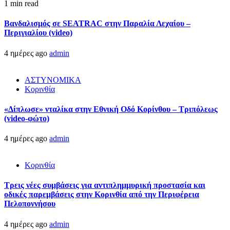
1 min read
Βανδαλισμός σε SEATRAC στην Παραλία Λεχαίου –
Περιγιαλίου (video)
4 ημέρες ago
admin
ΑΣΤΥΝΟΜΙΚΑ
Κορινθία
«Δίπλωσε» νταλίκα στην Εθνική Oδό Κορίνθου – Τριπόλεως
(video-φώτο)
4 ημέρες ago
admin
Κορινθία
Τρεις νέες συμβάσεις για αντιπλημμυρική προστασία και
οδικές παρεμβάσεις στην Κορινθία από την Περιφέρεια
Πελοποννήσου
4 ημέρες ago
admin