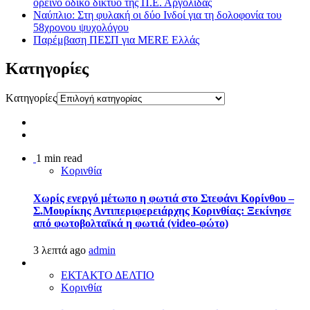
ορεινό οδικό δίκτυο της Π.Ε. Αργολίδας
Ναύπλιο: Στη φυλακή οι δύο Ινδοί για τη δολοφονία του
58χρονου ψυχολόγου
Παρέμβαση ΠΕΣΠ για MERE Ελλάς
Kατηγορίες
Kατηγορίες
1 min read
Κορινθία
Χωρίς ενεργό μέτωπο η φωτιά στο Στεφάνι Κορίνθου –
Σ.Μουρίκης Αντιπεριφερειάρχης Κορινθίας: Ξεκίνησε
από φωτοβολταϊκά η φωτιά (video-φώτο)
3 λεπτά ago
admin
ΕΚΤΑΚΤΟ ΔΕΛΤΙΟ
Κορινθία