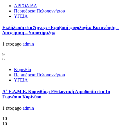
ΑΡΓΟΛΙΔΑ
Περιφέρεια Πελοποννήσου
ΥΓΕΙΑ
Εκδήλωση στο Άργος: «Εφηβική ψυχολογία: Κατανόηση –
Διαχείριση – Υποστήριξη»
1 έτος ago
admin
9
9
Κορινθία
Περιφέρεια Πελοποννήσου
ΥΓΕΙΑ
Α΄ Ε.Λ.Μ.Ε. Κορινθίας: Εθελοντική Αιμοδοσία στο 1ο
Γυμνάσιο Κορίνθου
1 έτος ago
admin
10
10