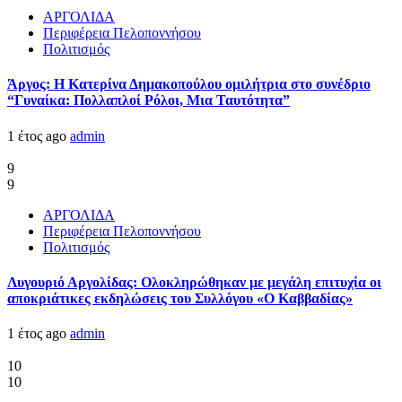
ΑΡΓΟΛΙΔΑ
Περιφέρεια Πελοποννήσου
Πολιτισμός
Άργος: Η Κατερίνα Δημακοπούλου ομιλήτρια στο συνέδριο
“Γυναίκα: Πολλαπλοί Ρόλοι, Μια Ταυτότητα”
1 έτος ago
admin
9
9
ΑΡΓΟΛΙΔΑ
Περιφέρεια Πελοποννήσου
Πολιτισμός
Λυγουριό Αργολίδας: Ολοκληρώθηκαν με μεγάλη επιτυχία οι
αποκριάτικες εκδηλώσεις του Συλλόγου «Ο Καββαδίας»
1 έτος ago
admin
10
10