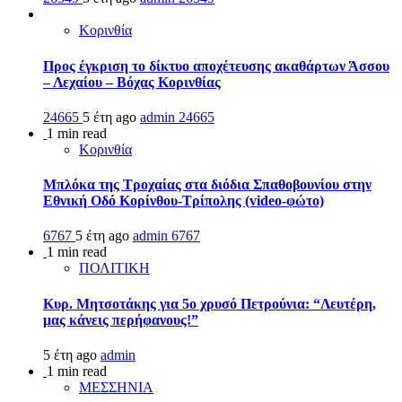
Κορινθία
Προς έγκριση το δίκτυο αποχέτευσης ακαθάρτων Άσσου
– Λεχαίου – Βόχας Κορινθίας
24665
5 έτη ago
admin
24665
1 min read
Κορινθία
Μπλόκα της Τροχαίας στα διόδια Σπαθοβουνίου στην
Εθνική Οδό Κορίνθου-Τρίπολης (video-φώτο)
6767
5 έτη ago
admin
6767
1 min read
ΠΟΛΙΤΙΚΗ
Κυρ. Μητσοτάκης για 5ο χρυσό Πετρούνια: “Λευτέρη,
μας κάνεις περήφανους!”
5 έτη ago
admin
1 min read
ΜΕΣΣΗΝΙΑ