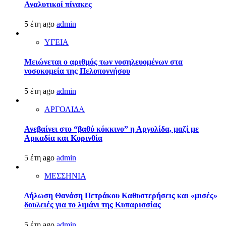
Αναλυτικοί πίνακες
5 έτη ago
admin
ΥΓΕΙΑ
Μειώνεται ο αριθμός των νοσηλευομένων στα
νοσοκομεία της Πελοποννήσου
5 έτη ago
admin
ΑΡΓΟΛΙΔΑ
Ανεβαίνει στο “βαθύ κόκκινο” η Αργολίδα, μαζί με
Αρκαδία και Κορινθία
5 έτη ago
admin
ΜΕΣΣΗΝΙΑ
Δήλωση Θανάση Πετράκου Καθυστερήσεις και «μισές»
δουλειές για το λιμάνι της Κυπαρισσίας
5 έτη ago
admin