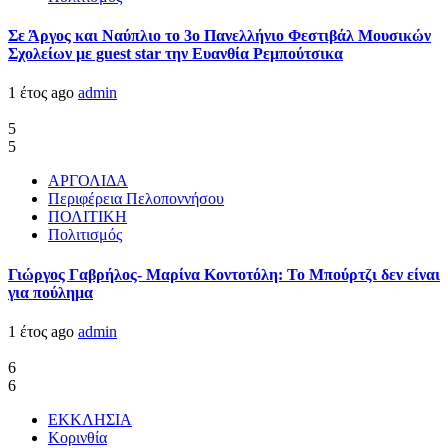
Σε Άργος και Ναύπλιο το 3ο Πανελλήνιο Φεστιβάλ Μουσικών
Σχολείων με guest star την Ευανθία Ρεμπούτσικα
1 έτος ago
admin
5
5
ΑΡΓΟΛΙΔΑ
Περιφέρεια Πελοποννήσου
ΠΟΛΙΤΙΚΗ
Πολιτισμός
Γιώργος Γαβρήλος- Μαρίνα Κοντοτόλη: Το Μπούρτζι δεν είναι
για πούλημα
1 έτος ago
admin
6
6
ΕΚΚΛΗΣΙΑ
Κορινθία