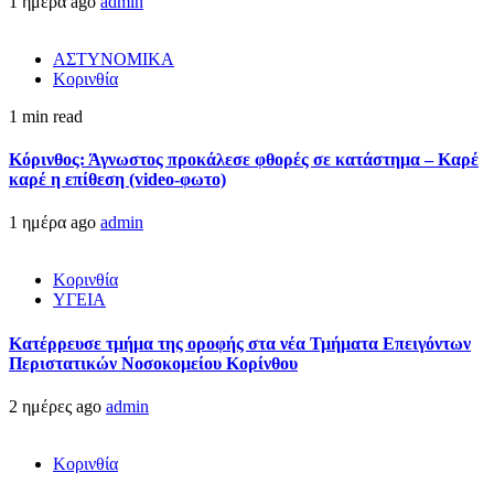
1 ημέρα ago
admin
ΑΣΤΥΝΟΜΙΚΑ
Κορινθία
1 min read
Κόρινθος: Άγνωστος προκάλεσε φθορές σε κατάστημα – Καρέ
καρέ η επίθεση (video-φωτο)
1 ημέρα ago
admin
Κορινθία
ΥΓΕΙΑ
Kατέρρευσε τμήμα της οροφής στα νέα Τμήματα Επειγόντων
Περιστατικών Νοσοκομείου Κορίνθου
2 ημέρες ago
admin
Κορινθία