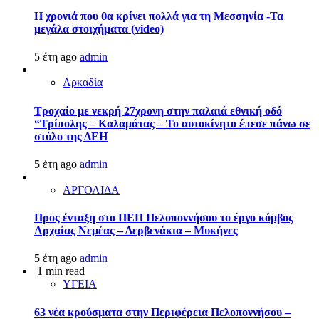
Η χρονιά που θα κρίνει πολλά για τη Μεσσηνία -Τα
μεγάλα στοιχήματα (video)
5 έτη ago
admin
Αρκαδία
Τροχαίο με νεκρή 27χρονη στην παλαιά εθνική οδό
“Τρίπολης – Καλαμάτας – Το αυτοκίνητο έπεσε πάνω σε
στύλο της ΔΕΗ
5 έτη ago
admin
ΑΡΓΟΛΙΔΑ
Προς ένταξη στο ΠΕΠ Πελοποννήσου το έργο κόμβος
Αρχαίας Νεμέας – Δερβενάκια – Μυκήνες
5 έτη ago
admin
1 min read
ΥΓΕΙΑ
63 νέα κρούσματα στην Περιφέρεια Πελοποννήσου –