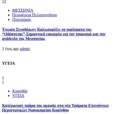
12
ΜΕΣΣΗΝΙΑ
Περιφέρεια Πελοποννήσου
Πολιτισμός
Ένωση Ξενοδόχων: Καλωσορίζει τα γυρίσματα της
“Οδύσσειας”-Σημαντική ευκαιρία για τον τουρισμό και την
ανάδειξη της Μεσσηνίας
1 έτος ago
admin
ΥΓΕΙΑ
1
1
Κορινθία
ΥΓΕΙΑ
Kατέρρευσε τμήμα της οροφής στα νέα Τμήματα Επειγόντων
Περιστατικών Νοσοκομείου Κορίνθου