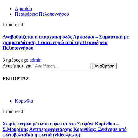
Αρκαδία
Περιφέρεια Πελοποννήσου
1 min read
Αναβαθμίζεται η επαρχιακή οδός Αρκαδικό – Σαμπατική με
χρηματοδότηση 1 εκατ. ευρώ από την Περιφέρεια
Πελοποννήσου
3 ημέρες ago
admin
Αναζήτηση για:
ΡΕΠΟΡΤΑΖ
Κορινθία
1 min read
Χωρίς ενεργό μέτωπο η φωτιά στο Στεφάνι Κορίνθου –
Σ.Μουρίκης Αντιπεριφερειάρχης Κορινθίας: Ξεκίνησε από
φωτοβολταϊκά η φωτιά (video-φώτο)