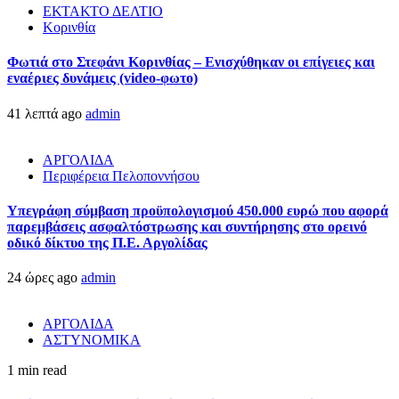
ΕΚΤΑΚΤΟ ΔΕΛΤΙΟ
Κορινθία
Φωτιά στο Στεφάνι Κορινθίας – Ενισχύθηκαν οι επίγειες και
εναέριες δυνάμεις (video-φωτο)
41 λεπτά ago
admin
ΑΡΓΟΛΙΔΑ
Περιφέρεια Πελοποννήσου
Υπεγράφη σύμβαση προϋπολογισμού 450.000 ευρώ που αφορά
παρεμβάσεις ασφαλτόστρωσης και συντήρησης στο ορεινό
οδικό δίκτυο της Π.Ε. Αργολίδας
24 ώρες ago
admin
ΑΡΓΟΛΙΔΑ
ΑΣΤΥΝΟΜΙΚΑ
1 min read