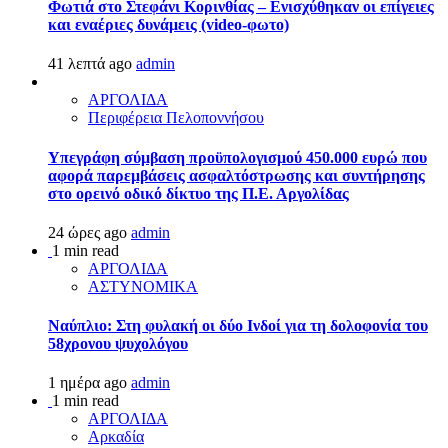
Φωτιά στο Στεφάνι Κορινθίας – Ενισχύθηκαν οι επίγειες
και εναέριες δυνάμεις (video-φωτο)
41 λεπτά ago
admin
ΑΡΓΟΛΙΔΑ
Περιφέρεια Πελοποννήσου
Υπεγράφη σύμβαση προϋπολογισμού 450.000 ευρώ που
αφορά παρεμβάσεις ασφαλτόστρωσης και συντήρησης
στο ορεινό οδικό δίκτυο της Π.Ε. Αργολίδας
24 ώρες ago
admin
1 min read
ΑΡΓΟΛΙΔΑ
ΑΣΤΥΝΟΜΙΚΑ
Ναύπλιο: Στη φυλακή οι δύο Ινδοί για τη δολοφονία του
58χρονου ψυχολόγου
1 ημέρα ago
admin
1 min read
ΑΡΓΟΛΙΔΑ
Αρκαδία