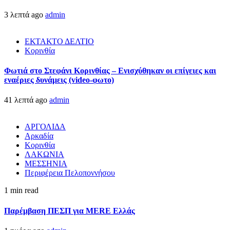
3 λεπτά ago
admin
ΕΚΤΑΚΤΟ ΔΕΛΤΙΟ
Κορινθία
Φωτιά στο Στεφάνι Κορινθίας – Ενισχύθηκαν οι επίγειες και
εναέριες δυνάμεις (video-φωτο)
41 λεπτά ago
admin
ΑΡΓΟΛΙΔΑ
Αρκαδία
Κορινθία
ΛΑΚΩΝΙΑ
ΜΕΣΣΗΝΙΑ
Περιφέρεια Πελοποννήσου
1 min read
Παρέμβαση ΠΕΣΠ για MERE Ελλάς