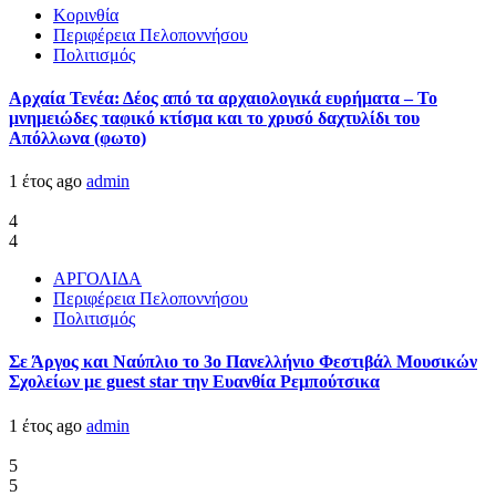
Κορινθία
Περιφέρεια Πελοποννήσου
Πολιτισμός
Αρχαία Τενέα: Δέος από τα αρχαιολογικά ευρήματα – Το
μνημειώδες ταφικό κτίσμα και το χρυσό δαχτυλίδι του
Απόλλωνα (φωτο)
1 έτος ago
admin
4
4
ΑΡΓΟΛΙΔΑ
Περιφέρεια Πελοποννήσου
Πολιτισμός
Σε Άργος και Ναύπλιο το 3ο Πανελλήνιο Φεστιβάλ Μουσικών
Σχολείων με guest star την Ευανθία Ρεμπούτσικα
1 έτος ago
admin
5
5