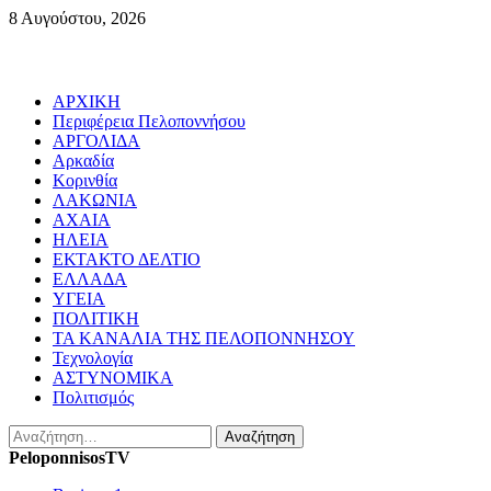
Skip
8 Αυγούστου, 2026
to
content
Primary
ΑΡΧΙΚΗ
Menu
Περιφέρεια Πελοποννήσου
ΑΡΓΟΛΙΔΑ
Αρκαδία
Κορινθία
ΛΑΚΩΝΙΑ
ΑΧΑΙΑ
ΗΛΕΙΑ
ΕΚΤΑΚΤΟ ΔΕΛΤΙΟ
ΕΛΛΑΔΑ
ΥΓΕΙΑ
ΠΟΛΙΤΙΚΗ
ΤΑ ΚΑΝΑΛΙΑ ΤΗΣ ΠΕΛΟΠΟΝΝΗΣΟΥ
Τεχνολογία
ΑΣΤΥΝΟΜΙΚΑ
Πολιτισμός
Αναζήτηση
για:
PeloponnisosTV