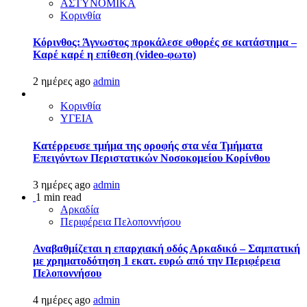
ΑΣΤΥΝΟΜΙΚΑ
Κορινθία
Κόρινθος: Άγνωστος προκάλεσε φθορές σε κατάστημα –
Καρέ καρέ η επίθεση (video-φωτο)
2 ημέρες ago
admin
Κορινθία
ΥΓΕΙΑ
Kατέρρευσε τμήμα της οροφής στα νέα Τμήματα
Επειγόντων Περιστατικών Νοσοκομείου Κορίνθου
3 ημέρες ago
admin
1 min read
Αρκαδία
Περιφέρεια Πελοποννήσου
Αναβαθμίζεται η επαρχιακή οδός Αρκαδικό – Σαμπατική
με χρηματοδότηση 1 εκατ. ευρώ από την Περιφέρεια
Πελοποννήσου
4 ημέρες ago
admin