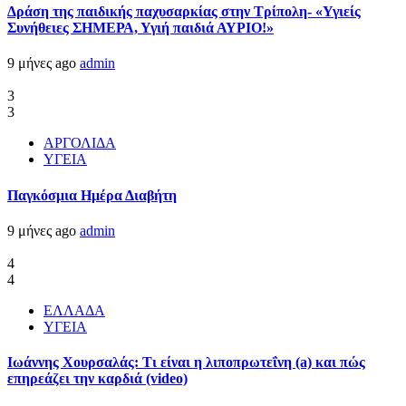
Δράση της παιδικής παχυσαρκίας στην Τρίπολη- «Υγιείς
Συνήθειες ΣΗΜΕΡΑ, Υγιή παιδιά ΑΥΡΙΟ!»
9 μήνες ago
admin
3
3
ΑΡΓΟΛΙΔΑ
ΥΓΕΙΑ
Παγκόσμια Ημέρα Διαβήτη
9 μήνες ago
admin
4
4
ΕΛΛΑΔΑ
ΥΓΕΙΑ
Ιωάννης Χουρσαλάς: Τι είναι η λιποπρωτεΐνη (a) και πώς
επηρεάζει την καρδιά (video)