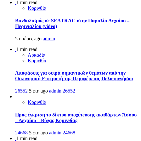
1 min read
Κορινθία
Βανδαλισμός σε SEATRAC στην Παραλία Λεχαίου –
Περιγιαλίου (video)
5 ημέρες ago
admin
1 min read
Αρκαδία
Κορινθία
Αποφάσεις για σειρά σημαντικών θεμάτων από την
Οικονομική Επιτροπή της Περιφέρειας Πελοποννήσου
26552
5 έτη ago
admin
26552
Κορινθία
Προς έγκριση το δίκτυο αποχέτευσης ακαθάρτων Άσσου
– Λεχαίου – Βόχας Κορινθίας
24668
5 έτη ago
admin
24668
1 min read