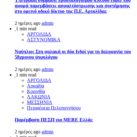
Υπεγράφη σύμβαση προϋπολογισμού 450.000 ευρώ που
αφορά παρεμβάσεις ασφαλτόστρωσης και συντήρησης
στο ορεινό οδικό δίκτυο της Π.Ε. Αργολίδας
2 ημέρες ago
admin
1 min read
ΑΡΓΟΛΙΔΑ
ΑΣΤΥΝΟΜΙΚΑ
Ναύπλιο: Στη φυλακή οι δύο Ινδοί για τη δολοφονία του
58χρονου ψυχολόγου
2 ημέρες ago
admin
1 min read
ΑΡΓΟΛΙΔΑ
Αρκαδία
Κορινθία
ΛΑΚΩΝΙΑ
ΜΕΣΣΗΝΙΑ
Περιφέρεια Πελοποννήσου
Παρέμβαση ΠΕΣΠ για MERE Ελλάς
2 ημέρες ago
admin