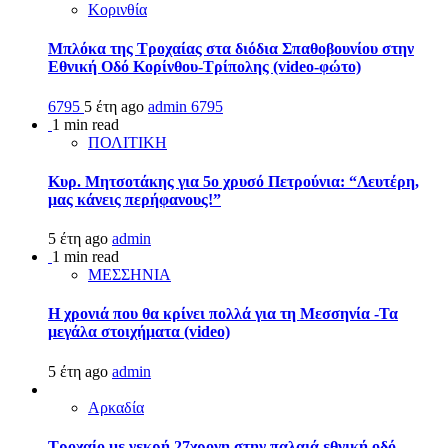
Κορινθία
Μπλόκα της Τροχαίας στα διόδια Σπαθοβουνίου στην
Εθνική Οδό Κορίνθου-Τρίπολης (video-φώτο)
6795
5 έτη ago
admin
6795
1 min read
ΠΟΛΙΤΙΚΗ
Κυρ. Μητσοτάκης για 5ο χρυσό Πετρούνια: “Λευτέρη,
μας κάνεις περήφανους!”
5 έτη ago
admin
1 min read
ΜΕΣΣΗΝΙΑ
Η χρονιά που θα κρίνει πολλά για τη Μεσσηνία -Τα
μεγάλα στοιχήματα (video)
5 έτη ago
admin
Αρκαδία
Τροχαίο με νεκρή 27χρονη στην παλαιά εθνική οδό