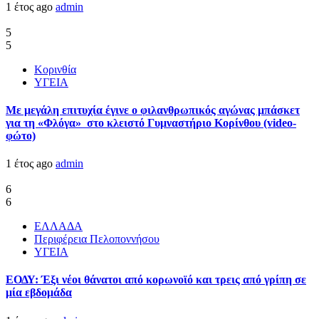
1 έτος ago
admin
5
5
Κορινθία
ΥΓΕΙΑ
Με μεγάλη επιτυχία έγινε ο φιλανθρωπικός αγώνας μπάσκετ
για τη «Φλόγα» στο κλειστό Γυμναστήριο Κορίνθου (video-
φώτο)
1 έτος ago
admin
6
6
ΕΛΛΑΔΑ
Περιφέρεια Πελοποννήσου
ΥΓΕΙΑ
ΕΟΔΥ: Έξι νέοι θάνατοι από κορωνοϊό και τρεις από γρίπη σε
μία εβδομάδα