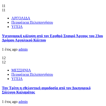
11
11
ΑΡΓΟΛΙΔΑ
Περιφέρεια Πελοποννήσου
ΥΓΕΙΑ
Υγειονομική κάλυψη από τον Ερυθρό Σταυρό Άργους του 23ου
Δρόμου Αργολικού Κόλπου
1 έτος ago
admin
12
12
ΜΕΣΣΗΝΙΑ
Περιφέρεια Πελοποννήσου
ΥΓΕΙΑ
Την Τρίτη η εθελοντική αιμοδοσία από τον Δικηγορικό
Σύλλογο Καλαμάτας
1 έτος ago
admin