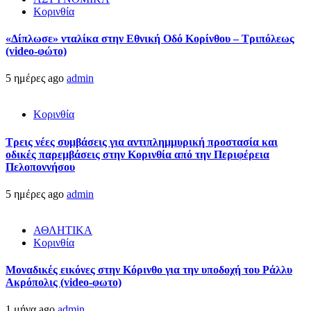
Κορινθία
«Δίπλωσε» νταλίκα στην Εθνική Oδό Κορίνθου – Τριπόλεως
(video-φώτο)
5 ημέρες ago
admin
Κορινθία
Τρεις νέες συμβάσεις για αντιπλημμυρική προστασία και
οδικές παρεμβάσεις στην Κορινθία από την Περιφέρεια
Πελοποννήσου
5 ημέρες ago
admin
ΑΘΛΗΤΙΚΑ
Κορινθία
Μοναδικές εικόνες στην Κόρινθο για την υποδοχή του Ράλλυ
Ακρόπολις (video-φωτο)
1 μήνα ago
admin