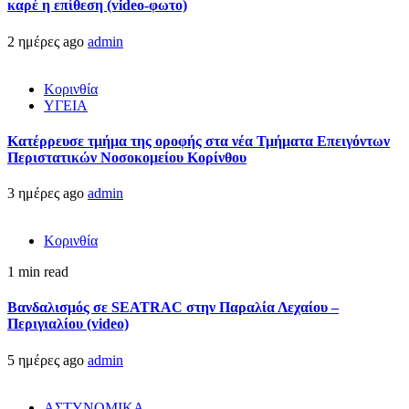
καρέ η επίθεση (video-φωτο)
2 ημέρες ago
admin
Κορινθία
ΥΓΕΙΑ
Kατέρρευσε τμήμα της οροφής στα νέα Τμήματα Επειγόντων
Περιστατικών Νοσοκομείου Κορίνθου
3 ημέρες ago
admin
Κορινθία
1 min read
Βανδαλισμός σε SEATRAC στην Παραλία Λεχαίου –
Περιγιαλίου (video)
5 ημέρες ago
admin
ΑΣΤΥΝΟΜΙΚΑ