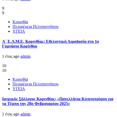
9
9
Κορινθία
Περιφέρεια Πελοποννήσου
ΥΓΕΙΑ
Α΄ Ε.Λ.Μ.Ε. Κορινθίας: Εθελοντική Αιμοδοσία στο 1ο
Γυμνάσιο Κορίνθου
1 έτος ago
admin
10
10
Κορινθία
Περιφέρεια Πελοποννήσου
ΥΓΕΙΑ
Ιατρικός Σύλλογος Κορινθίας: «Πανελλήνια Κινητοποίηση για
τα Τέμπη την 28η Φεβρουαρίου 2025»
1 έτος ago
admin