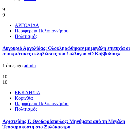
9
9
ΑΡΓΟΛΙΔΑ
Περιφέρεια Πελοποννήσου
Πολιτισμός
Λυγουριό Αργολίδας: Ολοκληρώθηκαν με μεγάλη επιτυχία οι
αποκριάτικες εκδηλώσεις του Συλλόγου «Ο Καββαδίας»
1 έτος ago
admin
10
10
ΕΚΚΛΗΣΙΑ
Κορινθία
Περιφέρεια Πελοποννήσου
Πολιτισμός
Αριστείδης Γ. Θεοδωρόπουλος: Μηνύματα από τη Μεγάλη
Τεσσαρακοστή στο Ξυλόκαστρο