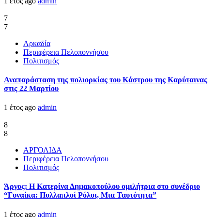
1 έτος ago
admin
7
7
Αρκαδία
Περιφέρεια Πελοποννήσου
Πολιτισμός
Αναπαράσταση της πολιορκίας του Κάστρου της Καρύταινας
στις 22 Μαρτίου
1 έτος ago
admin
8
8
ΑΡΓΟΛΙΔΑ
Περιφέρεια Πελοποννήσου
Πολιτισμός
Άργος: Η Κατερίνα Δημακοπούλου ομιλήτρια στο συνέδριο
“Γυναίκα: Πολλαπλοί Ρόλοι, Μια Ταυτότητα”
1 έτος ago
admin