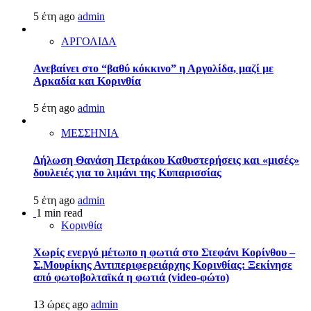
5 έτη ago
admin
ΑΡΓΟΛΙΔΑ
Ανεβαίνει στο “βαθύ κόκκινο” η Αργολίδα, μαζί με
Αρκαδία και Κορινθία
5 έτη ago
admin
ΜΕΣΣΗΝΙΑ
Δήλωση Θανάση Πετράκου Καθυστερήσεις και «μισές»
δουλειές για το λιμάνι της Κυπαρισσίας
5 έτη ago
admin
1 min read
Κορινθία
Χωρίς ενεργό μέτωπο η φωτιά στο Στεφάνι Κορίνθου –
Σ.Μουρίκης Αντιπεριφερειάρχης Κορινθίας: Ξεκίνησε
από φωτοβολταϊκά η φωτιά (video-φώτο)
13 ώρες ago
admin