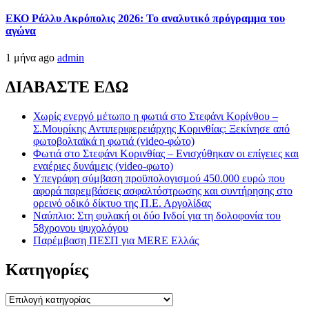
ΕΚΟ Ράλλυ Ακρόπολις 2026: Το αναλυτικό πρόγραμμα του
αγώνα
1 μήνα ago
admin
ΔΙΑΒΑΣΤΕ ΕΔΩ
Χωρίς ενεργό μέτωπο η φωτιά στο Στεφάνι Κορίνθου –
Σ.Μουρίκης Αντιπεριφερειάρχης Κορινθίας: Ξεκίνησε από
φωτοβολταϊκά η φωτιά (video-φώτο)
Φωτιά στο Στεφάνι Κορινθίας – Ενισχύθηκαν οι επίγειες και
εναέριες δυνάμεις (video-φωτο)
Υπεγράφη σύμβαση προϋπολογισμού 450.000 ευρώ που
αφορά παρεμβάσεις ασφαλτόστρωσης και συντήρησης στο
ορεινό οδικό δίκτυο της Π.Ε. Αργολίδας
Ναύπλιο: Στη φυλακή οι δύο Ινδοί για τη δολοφονία του
58χρονου ψυχολόγου
Παρέμβαση ΠΕΣΠ για MERE Ελλάς
Kατηγορίες
Kατηγορίες