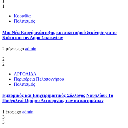
1
1
Κορινθία
Πολιτισμός
Μια Νέα Εποχή ανάπτυξης και πολιτισμού ξεκίνησε για το
Κιάτο και τον Δήμο Σικυωνίων
2 μήνες ago
admin
2
2
ΑΡΓΟΛΙΔΑ
Περιφέρεια Πελοποννήσου
Πολιτισμός
Εμπορικός και Επιχειρηματικός Σύλλογος Ναυπλίου: Το
Πασχαλινό Ωράριο Λειτουργίας των καταστημάτων
1 έτος ago
admin
3
3