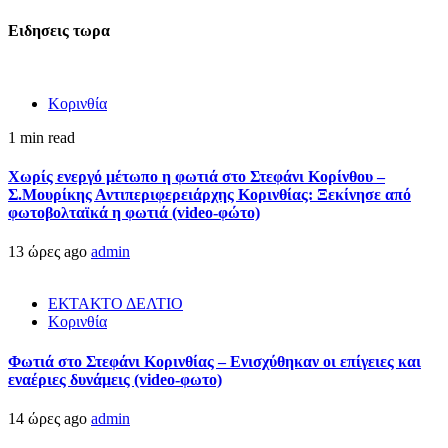
Ειδησεις τωρα
Κορινθία
1 min read
Χωρίς ενεργό μέτωπο η φωτιά στο Στεφάνι Κορίνθου –
Σ.Μουρίκης Αντιπεριφερειάρχης Κορινθίας: Ξεκίνησε από
φωτοβολταϊκά η φωτιά (video-φώτο)
13 ώρες ago
admin
ΕΚΤΑΚΤΟ ΔΕΛΤΙΟ
Κορινθία
Φωτιά στο Στεφάνι Κορινθίας – Ενισχύθηκαν οι επίγειες και
εναέριες δυνάμεις (video-φωτο)
14 ώρες ago
admin