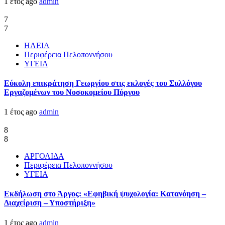
1 έτος ago
admin
7
7
ΗΛΕΙΑ
Περιφέρεια Πελοποννήσου
ΥΓΕΙΑ
Εύκολη επικράτηση Γεωργίου στις εκλογές του Συλλόγου
Εργαζομένων του Νοσοκομείου Πύργου
1 έτος ago
admin
8
8
ΑΡΓΟΛΙΔΑ
Περιφέρεια Πελοποννήσου
ΥΓΕΙΑ
Εκδήλωση στο Άργος: «Εφηβική ψυχολογία: Κατανόηση –
Διαχείριση – Υποστήριξη»
1 έτος ago
admin