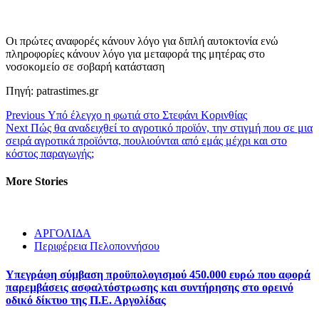
Οι πρώτες αναφορές κάνουν λόγο για διπλή αυτοκτονία ενώ
πληροφορίες κάνουν λόγο για μεταφορά της μητέρας στο
νοσοκομείο σε σοβαρή κατάσταση
Πηγή: patrastimes.gr
Continue
Previous
Υπό έλεγχο η φωτιά στο Στεφάνι Κορινθίας
Next
Πώς θα αναδειχθεί το αγροτικό προϊόν, την στιγμή που σε μια
Reading
σειρά αγροτικά προϊόντα, πουλιούνται από εμάς μέχρι και στο
κόστος παραγωγής;
More Stories
ΑΡΓΟΛΙΔΑ
Περιφέρεια Πελοποννήσου
Υπεγράφη σύμβαση προϋπολογισμού 450.000 ευρώ που αφορά
παρεμβάσεις ασφαλτόστρωσης και συντήρησης στο ορεινό
οδικό δίκτυο της Π.Ε. Αργολίδας