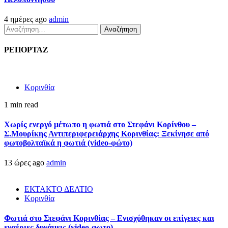
4 ημέρες ago
admin
Αναζήτηση
για:
ΡΕΠΟΡΤΑΖ
Κορινθία
1 min read
Χωρίς ενεργό μέτωπο η φωτιά στο Στεφάνι Κορίνθου –
Σ.Μουρίκης Αντιπεριφερειάρχης Κορινθίας: Ξεκίνησε από
φωτοβολταϊκά η φωτιά (video-φώτο)
13 ώρες ago
admin
ΕΚΤΑΚΤΟ ΔΕΛΤΙΟ
Κορινθία
Φωτιά στο Στεφάνι Κορινθίας – Ενισχύθηκαν οι επίγειες και
εναέριες δυνάμεις (video-φωτο)