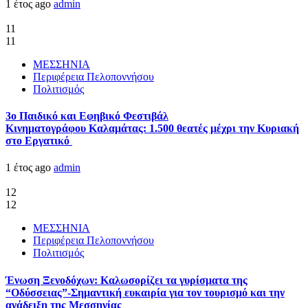
1 έτος ago
admin
11
11
ΜΕΣΣΗΝΙΑ
Περιφέρεια Πελοποννήσου
Πολιτισμός
3ο Παιδικό και Εφηβικό Φεστιβάλ
Κινηματογράφου Καλαμάτας: 1.500 θεατές μέχρι την Κυριακή
στο Εργατικό
1 έτος ago
admin
12
12
ΜΕΣΣΗΝΙΑ
Περιφέρεια Πελοποννήσου
Πολιτισμός
Ένωση Ξενοδόχων: Καλωσορίζει τα γυρίσματα της
“Οδύσσειας”-Σημαντική ευκαιρία για τον τουρισμό και την
ανάδειξη της Μεσσηνίας