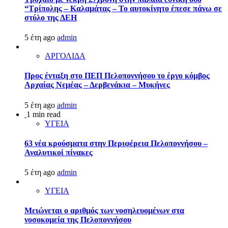
“Τρίπολης – Καλαμάτας – Το αυτοκίνητο έπεσε πάνω σε
στύλο της ΔΕΗ
5 έτη ago
admin
ΑΡΓΟΛΙΔΑ
Προς ένταξη στο ΠΕΠ Πελοποννήσου το έργο κόμβος
Αρχαίας Νεμέας – Δερβενάκια – Μυκήνες
5 έτη ago
admin
1 min read
ΥΓΕΙΑ
63 νέα κρούσματα στην Περιφέρεια Πελοποννήσου –
Αναλυτικοί πίνακες
5 έτη ago
admin
ΥΓΕΙΑ
Μειώνεται ο αριθμός των νοσηλευομένων στα
νοσοκομεία της Πελοποννήσου