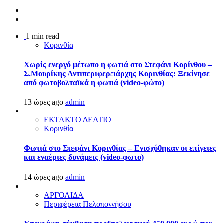
1 min read
Κορινθία
Χωρίς ενεργό μέτωπο η φωτιά στο Στεφάνι Κορίνθου –
Σ.Μουρίκης Αντιπεριφερειάρχης Κορινθίας: Ξεκίνησε
από φωτοβολταϊκά η φωτιά (video-φώτο)
13 ώρες ago
admin
ΕΚΤΑΚΤΟ ΔΕΛΤΙΟ
Κορινθία
Φωτιά στο Στεφάνι Κορινθίας – Ενισχύθηκαν οι επίγειες
και εναέριες δυνάμεις (video-φωτο)
14 ώρες ago
admin
ΑΡΓΟΛΙΔΑ
Περιφέρεια Πελοποννήσου