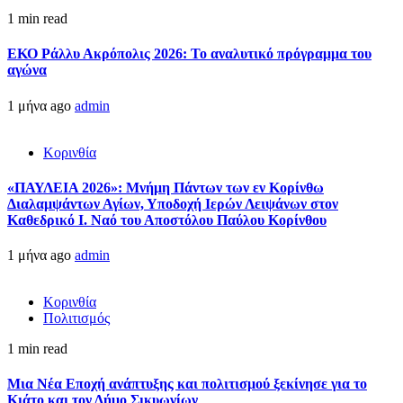
1 min read
ΕΚΟ Ράλλυ Ακρόπολις 2026: Το αναλυτικό πρόγραμμα του
αγώνα
1 μήνα ago
admin
Κορινθία
«ΠΑΥΛΕΙΑ 2026»: Μνήμη Πάντων των εν Κορίνθω
Διαλαμψάντων Αγίων, Υποδοχή Ιερών Λειψάνων στον
Καθεδρικό Ι. Ναό του Αποστόλου Παύλου Κορίνθου
1 μήνα ago
admin
Κορινθία
Πολιτισμός
1 min read
Μια Νέα Εποχή ανάπτυξης και πολιτισμού ξεκίνησε για το
Κιάτο και τον Δήμο Σικυωνίων