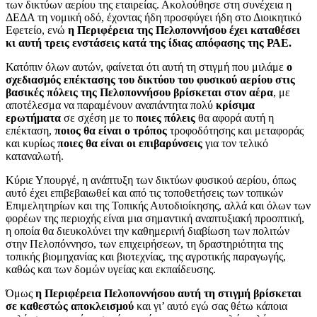
των δικτύων αερίου της εταιρείας. Ακολούθησε στη συνέχεια η
ΔΕΔΑ τη νομική οδό, έχοντας ήδη προσφύγει ήδη στο Διοικητικό
Εφετείο, ενώ
η Περιφέρεια της Πελοποννήσου έχει καταθέσει
κι αυτή τρεις ενστάσεις κατά της ίδιας απόφασης της ΡΑΕ.
Κατόπιν όλων αυτών, φαίνεται ότι αυτή τη στιγμή που μιλάμε
ο
σχεδιασμός επέκτασης του δικτύου του φυσικού αερίου στις
βασικές πόλεις της Πελοποννήσου βρίσκεται στον αέρα
, με
αποτέλεσμα να παραμένουν αναπάντητα πολύ
κρίσιμα
ερωτήματα
σε σχέση με το
ποιες πόλεις
θα αφορά αυτή η
επέκταση,
ποιος θα είναι ο τρόπος
τροφοδότησης και μεταφοράς
και κυρίως
ποιες θα είναι οι επιβαρύνσεις
για τον τελικό
καταναλωτή.
Κύριε Υπουργέ, η ανάπτυξη των δικτύων φυσικού αερίου, όπως
αυτό έχει επιβεβαιωθεί και από τις τοποθετήσεις των τοπικών
Επιμελητηρίων και της Τοπικής Αυτοδιοίκησης, αλλά και όλων των
φορέων της περιοχής είναι μια σημαντική αναπτυξιακή προοπτική,
η οποία θα διευκολύνει την καθημερινή διαβίωση των πολιτών
στην Πελοπόννησο, των επιχειρήσεων, τη δραστηριότητα της
τοπικής βιομηχανίας και βιοτεχνίας, της αγροτικής παραγωγής,
καθώς και των δομών υγείας και εκπαίδευσης.
Όμως
η Περιφέρεια Πελοποννήσου αυτή τη στιγμή βρίσκεται
σε καθεστώς αποκλεισμού
και γι’ αυτό εγώ σας θέτω κάποια