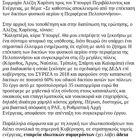
Συμμαχία Αλέξη Χαρίτση προς τον Υπουργό Περιβάλλοντος και
Ενέργειας, με θέμα: «Σε καθεστώς αποκλεισμού από την επέκταση
των δικτύων φυσικού αερίου η Περιφέρεια Πελοποννήσου».
Στην αρχική του τοποθέτηση και στην διατύπωση της ερώτησης, ο
Αλέξης Χαρίτσης, τόνισε:
“Καλησπέρα, κύριε Υπουργέ. Θα μου επιτρέψετε να ξεκινήσω με
ένα σύντομο ιστορικό της υπόθεσης, διότι θεωρώ ότι υπάρχει ένα
σημαντικό έλλειμμα ενημέρωσης σε σχέση με αυτό το ζήτημα. Η
επέκταση των δικτύων του φυσικού αερίου στην περιφέρεια της
Πελοποννήσου και συγκεκριμένα στις έξι μεγάλες πόλεις
(Κόρινθος, Άργος, Ναύπλιο, Τρίπολη, Σπάρτη και Καλαμάτα) είναι
μια διαδικασία η οποία ξεκίνησε με το σχεδιασμό της ΔΕΔΑ επί
κυβέρνησης του ΣΥΡΙΖΑ το 2018 και αφορούσε στην κατασκευή
δικτύων σε ποσοστό 60% του οδικού δικτύου αυτών των πόλεων.
Το έργο αυτό με προϋπολογισμό 35 εκατομμύρια ευρώ θα
προσέφερε με μηδενικά τέλη σύνδεση στους καταναλωτές και
οικιακούς και επαγγελματικούς και νοικοκυριά και επιχειρήσεις,
δηλαδή ιδιαίτερα χαμηλό κόστος χρήσης. Πέρυσι, δυστυχώς, με
μια βιαστική απόφαση η ΡΑΕ, η Ρυθμιστική Αρχή
Ενέργειας, αποφάσισε την απένταξη του συγκεκριμένου έργου.
Παράλληλα σύμφωνα και με τη λογική των ιδιωτικοποιήσεων που
διέπει συνολικά τη σημερινή Κυβέρνηση, σε στρατηγικούς τομείς
ενέργειας,
εταιρεία ιδιωτικών συμφερόντων
έχει λάβει
άδεια