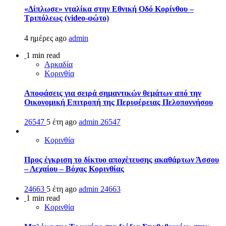
«Δίπλωσε» νταλίκα στην Εθνική Oδό Κορίνθου –
Τριπόλεως (video-φώτο)
4 ημέρες ago
admin
1 min read
Αρκαδία
Κορινθία
Αποφάσεις για σειρά σημαντικών θεμάτων από την
Οικονομική Επιτροπή της Περιφέρειας Πελοποννήσου
26547
5 έτη ago
admin
26547
Κορινθία
Προς έγκριση το δίκτυο αποχέτευσης ακαθάρτων Άσσου
– Λεχαίου – Βόχας Κορινθίας
24663
5 έτη ago
admin
24663
1 min read
Κορινθία