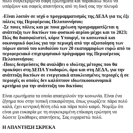
πολύ συγκεκριμένα σαφή ερωτήματα και παρακαλώ πολύ να
υπάρξουν και σαφείς απαντήσεις από τη δική σας την πλευρά
-Είναι λοιπόν σε ισχύ ο προγραμματισμός της ΔΕΔΑ για τις έξι
πόλεις της Περιφέρειας Πελοποννήσου;
-Σε ποιες πόλεις και με ποια χρέωση προγραμματίζεται η
ανάπτυξη των δικτύων του φυσικού αερίου μέχρι και το 2023;
Πώς θα διασφαλιστεί, κύριε Υπουργέ, το κοινωνικό και
οικονομικό όφελος για την περιοχή από την αξιοποίηση των
πόρων αυτού του κονδυλίου των 20 εκατομμυρίων ευρώ από το
περιφερειακό επιχειρησιακό πρόγραμμα της Περιφέρειας
Πελοποννήσου;
-Ποιες δεσμεύσεις θα αναλάβει ο ιδιώτης μέτοχος που θα
προκύψει στη ΔΕΠΑ Υποδομών, άρα και στη ΔΕΔΑ, για την
ανάπτυξη δικτύων σε ενεργειακά αποκλεισμένες περιοχές ή σε
περιοχές οι οποίες δεν καλύπτουν ιδιωτικοοικονομικά
κριτήρια για την ανάπτυξη του δικτύου;
Είναι ερωτήματα τα οποία απασχολούν την κοινωνία. Είναι ένα
ζήτημα που στην τοπική επικαιρότητα, όπως γνωρίζετε πάρα πολύ
καλά, έχει κεντρική θέση εδώ και πάρα πολύ καιρό. Νομίζω ότι
είναι μια ευκαιρία με τη συγκεκριμένη επίκαιρη ερώτηση να
δώσετε ξεκάθαρες απαντήσεις. Σας ευχαριστώ πολύ.
Η ΑΠΑΝΤΗΣΗ ΣΚΡΕΚΑ