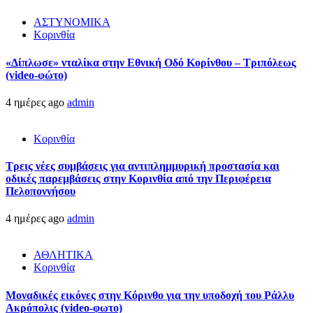
ΑΣΤΥΝΟΜΙΚΑ
Κορινθία
«Δίπλωσε» νταλίκα στην Εθνική Oδό Κορίνθου – Τριπόλεως
(video-φώτο)
4 ημέρες ago
admin
Κορινθία
Τρεις νέες συμβάσεις για αντιπλημμυρική προστασία και
οδικές παρεμβάσεις στην Κορινθία από την Περιφέρεια
Πελοποννήσου
4 ημέρες ago
admin
ΑΘΛΗΤΙΚΑ
Κορινθία
Μοναδικές εικόνες στην Κόρινθο για την υποδοχή του Ράλλυ
Ακρόπολις (video-φωτο)