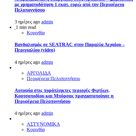
με χρηματοδότηση 1 εκατ. ευρώ από την Περιφέρεια
Πελοποννήσου
3 ημέρες ago
admin
1 min read
Κορινθία
Βανδαλισμός σε SEATRAC στην Παραλία Λεχαίου –
Περιγιαλίου (video)
4 ημέρες ago
admin
ΑΡΓΟΛΙΔΑ
Περιφέρεια Πελοποννήσου
Αυτοψία στις πυρόπληκτες περιοχές Φιχτίων,
Κουτσοποδίου και Μπόρσας πραγματοποίησε η
Περιφέρεια Πελοποννήσου
4 ημέρες ago
admin
ΑΣΤΥΝΟΜΙΚΑ
Κορινθία