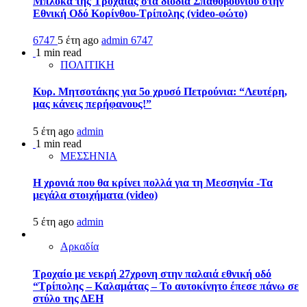
Μπλόκα της Τροχαίας στα διόδια Σπαθοβουνίου στην
Εθνική Οδό Κορίνθου-Τρίπολης (video-φώτο)
6747
5 έτη ago
admin
6747
1 min read
ΠΟΛΙΤΙΚΗ
Κυρ. Μητσοτάκης για 5ο χρυσό Πετρούνια: “Λευτέρη,
μας κάνεις περήφανους!”
5 έτη ago
admin
1 min read
ΜΕΣΣΗΝΙΑ
Η χρονιά που θα κρίνει πολλά για τη Μεσσηνία -Τα
μεγάλα στοιχήματα (video)
5 έτη ago
admin
Αρκαδία
Τροχαίο με νεκρή 27χρονη στην παλαιά εθνική οδό
“Τρίπολης – Καλαμάτας – Το αυτοκίνητο έπεσε πάνω σε
στύλο της ΔΕΗ