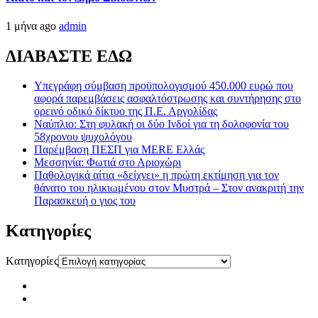
1 μήνα ago
admin
ΔΙΑΒΑΣΤΕ ΕΔΩ
Υπεγράφη σύμβαση προϋπολογισμού 450.000 ευρώ που
αφορά παρεμβάσεις ασφαλτόστρωσης και συντήρησης στο
ορεινό οδικό δίκτυο της Π.Ε. Αργολίδας
Ναύπλιο: Στη φυλακή οι δύο Ινδοί για τη δολοφονία του
58χρονου ψυχολόγου
Παρέμβαση ΠΕΣΠ για MERE Ελλάς
Μεσσηνία: Φωτιά στο Αριοχώρι
Παθολογικά αίτια «δείχνει» η πρώτη εκτίμηση για τον
θάνατο του ηλικιωμένου στον Μυστρά – Στον ανακριτή την
Παρασκευή ο γιος του
Kατηγορίες
Kατηγορίες