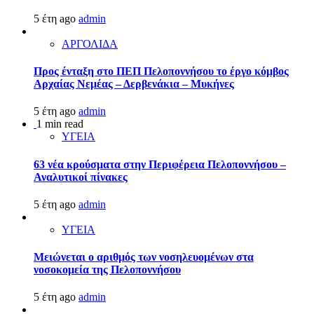
5 έτη ago
admin
ΑΡΓΟΛΙΔΑ
Προς ένταξη στο ΠΕΠ Πελοποννήσου το έργο κόμβος
Αρχαίας Νεμέας – Δερβενάκια – Μυκήνες
5 έτη ago
admin
1 min read
ΥΓΕΙΑ
63 νέα κρούσματα στην Περιφέρεια Πελοποννήσου –
Αναλυτικοί πίνακες
5 έτη ago
admin
ΥΓΕΙΑ
Μειώνεται ο αριθμός των νοσηλευομένων στα
νοσοκομεία της Πελοποννήσου
5 έτη ago
admin