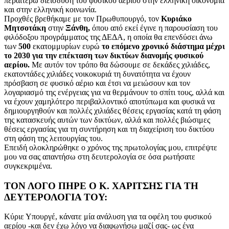
περαιτέρω διείσδυση του φυσικού αερίου στην ελληνική οικονομία
και στην ελληνική κοινωνία.
Προχθές βρεθήκαμε με τον Πρωθυπουργό, τον
Κυριάκο
Μητσοτάκη
στην
Ξάνθη,
όπου από εκεί έγινε η παρουσίαση του
φιλόδοξου προγράμματος της ΔΕΔΑ, η οποία θα επενδύσει άνω
των
500
εκατομμυρίων ευρώ
το επόμενο χρονικό διάστημα μέχρι
το 2030 για την επέκταση των δικτύων διανομής φυσικού
αερίου.
Με αυτόν τον τρόπο θα δώσουμε σε δεκάδες χιλιάδες,
εκατοντάδες χιλιάδες νοικοκυριά τη δυνατότητα να έχουν
πρόσβαση σε φυσικό αέριο και έτσι να μειώσουν και τον
λογαριασμό της ενέργειας για να θερμάνουν το σπίτι τους, αλλά και
να έχουν χαμηλότερο περιβαλλοντικό αποτύπωμα και φυσικά να
δημιουργηθούν και πολλές χιλιάδες θέσεις εργασίας κατά τη φάση
της κατασκευής αυτών των δικτύων, αλλά και πολλές βιώσιμες
θέσεις εργασίας για τη συντήρηση και τη διαχείριση του δικτύου
στη φάση της λειτουργίας του.
Επειδή ολοκληρώθηκε ο χρόνος της πρωτολογίας μου, επιτρέψτε
μου να σας απαντήσω στη δευτερολογία σε όσα ρωτήσατε
συγκεκριμένα.
ΤΟΝ ΛΟΓΟ ΠΗΡΕ Ο Κ. ΧΑΡΙΤΣΗΣ ΓΙΑ ΤΗ
ΔΕΥΤΕΡΟΛΟΓΙΑ ΤΟΥ:
Κύριε Υπουργέ, κάνατε μία ανάλυση για τα οφέλη του φυσικού
αερίου -και δεν έχω λόγο να διαφωνήσω μαζί σας- ως ένα