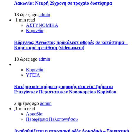
Λακωνία: Νεκρή 29χρονη σε τροχαίο δυστύχημα
18 ώρες ago
admin
1 min read
ΑΣΤΥΝΟΜΙΚΑ
Κορινθία
Κόρινθος: Άγνωστος προκάλεσε φθορές σε κατάστημα –
Καρέ καρέ η επίθεση (video-φωτο)
18 ώρες ago
admin
Κορινθία
ΥΓΕΙΑ
Kατέρρευσε τμήμα της οροφής στα νέα Τμήματα
Επειγόντων Περιστατικών Νοσοκομείου Κορίνθου
2 ημέρες ago
admin
1 min read
Αρκαδία
Περιφέρεια Πελοποννήσου
Αναβαθμίζεται η επαρχιακή οδός Αρκαδικό – Σαμπατική