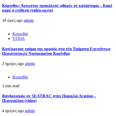
Κόρινθος: Άγνωστος προκάλεσε φθορές σε κατάστημα – Καρέ
καρέ η επίθεση (video-φωτο)
18 ώρες ago
admin
Κορινθία
ΥΓΕΙΑ
Kατέρρευσε τμήμα της οροφής στα νέα Τμήματα Επειγόντων
Περιστατικών Νοσοκομείου Κορίνθου
2 ημέρες ago
admin
Κορινθία
1 min read
Βανδαλισμός σε SEATRAC στην Παραλία Λεχαίου –
Περιγιαλίου (video)
4 ημέρες ago
admin