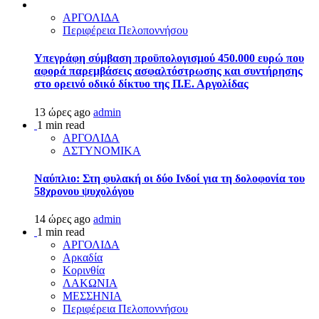
ΑΡΓΟΛΙΔΑ
Περιφέρεια Πελοποννήσου
Υπεγράφη σύμβαση προϋπολογισμού 450.000 ευρώ που
αφορά παρεμβάσεις ασφαλτόστρωσης και συντήρησης
στο ορεινό οδικό δίκτυο της Π.Ε. Αργολίδας
13 ώρες ago
admin
1 min read
ΑΡΓΟΛΙΔΑ
ΑΣΤΥΝΟΜΙΚΑ
Ναύπλιο: Στη φυλακή οι δύο Ινδοί για τη δολοφονία του
58χρονου ψυχολόγου
14 ώρες ago
admin
1 min read
ΑΡΓΟΛΙΔΑ
Αρκαδία
Κορινθία
ΛΑΚΩΝΙΑ
ΜΕΣΣΗΝΙΑ
Περιφέρεια Πελοποννήσου