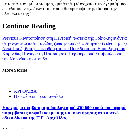
με αυτόν τον τρόπο να προχωρήσει στη συνέχεια στην έγκριση των
επενδυτικών σχεδίων αυτών που θα προκύψουν μέσα από την
ολομέλεια της”.
Continue Reading
Previous
Κινητοποίηση στη Κεντρική πλατεία της Τρίπολης ενάντια
στην εγκατάσταση μονάδας ζωωτροφών στο Αθήναιο (video – pics)
Next
Παρέμβαση – τοποθέτηση του Προέδρου του Επιμελητηρίου
Κορινθίας Παναγιώτη Πιτσάκη στο Περιφερειακό Συμβούλιο για
την Κορινθιακή σταφίδα
More Stories
ΑΡΓΟΛΙΔΑ
Περιφέρεια Πελοποννήσου
Υπεγράφη σύμβαση προϋπολογισμού 450.000 ευρώ που αφορά
παρεμβάσεις ασφαλτόστρωσης και συντήρησης στο ορεινό
οδικό δίκτυο της Π.Ε. Αργολίδας