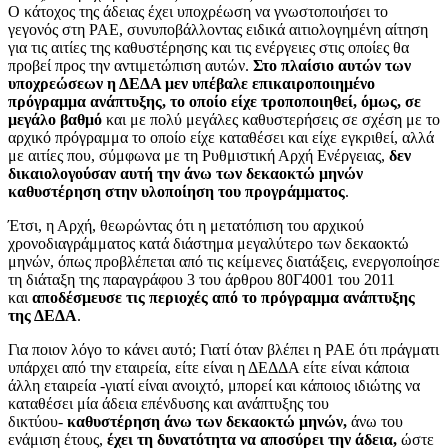
Ο κάτοχος της άδειας έχει υποχρέωση να γνωστοποιήσει το
γεγονός στη ΡΑΕ, συνυποβάλλοντας ειδικά αιτιολογημένη αίτηση
για τις αιτίες της καθυστέρησης και τις ενέργειες στις οποίες θα
προβεί προς την αντιμετώπιση αυτών.
Στο πλαίσιο αυτών των
υποχρεώσεων η ΔΕΔΑ μεν υπέβαλε επικαιροποιημένο
πρόγραμμα ανάπτυξης, το οποίο είχε τροποποιηθεί, όμως, σε
μεγάλο βαθμό
και με πολύ μεγάλες καθυστερήσεις σε σχέση με το
αρχικό πρόγραμμα το οποίο είχε καταθέσει και είχε εγκριθεί, αλλά
με αιτίες που, σύμφωνα με τη Ρυθμιστική Αρχή Ενέργειας,
δεν
δικαιολογούσαν αυτή την άνω των δεκαοκτώ μηνών
καθυστέρηση στην υλοποίηση του προγράμματος
.
Έτσι, η Αρχή, θεωρώντας ότι η μετατόπιση του αρχικού
χρονοδιαγράμματος κατά διάστημα μεγαλύτερο των δεκαοκτώ
μηνών, όπως προβλέπεται από τις κείμενες διατάξεις, ενεργοποίησε
τη διάταξη της παραγράφου 3 του άρθρου 80Γ4001 του 2011
και
αποδέσμευσε τις περιοχές από το πρόγραμμα ανάπτυξης
της ΔΕΔΑ
.
Για ποιον λόγο το κάνει αυτό; Γιατί όταν βλέπει η ΡΑΕ ότι πράγματι
υπάρχει από την εταιρεία, είτε είναι η ΔΕΔΔΑ είτε είναι κάποια
άλλη εταιρεία -γιατί είναι ανοιχτό, μπορεί και κάποιος ιδιώτης να
καταθέσει μία άδεια επένδυσης και ανάπτυξης του
δικτύου-
καθυστέρηση άνω των δεκαοκτώ μηνών,
άνω του
ενάμιση έτους,
έχει τη δυνατότητα να αποσύρει την άδεια,
ώστε