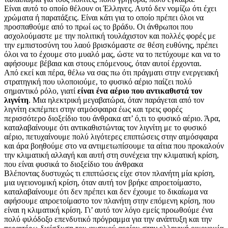
Είναι αυτό το οποίο θέλουν οι Έλληνες. Αυτό δεν νομίζω ότι έχει
χρώματα ή παρατάξεις. Είναι κάτι για το οποίο πρέπει όλοι να
προσπαθούμε από το πρωί ως το βράδυ. Οι άνθρωποι που
ασχολούμαστε με την πολιτική τουλάχιστον και πολλές φορές με
την εμπιστοσύνη του λαού βρισκόμαστε σε θέση ευθύνης, πρέπει
όλοι να το έχουμε στο μυαλό μας, ώστε να το πετύχουμε και να το
αφήσουμε βέβαια και στους επόμενους, όταν αυτοί έρχονται.
Από εκεί και πέρα, θέλω να σας πω ότι πράγματι στην ενεργειακή
στρατηγική που υλοποιούμε, το φυσικό αέριο παίζει πολύ
σημαντικό ρόλο, γιατί
είναι ένα αέριο που αντικαθιστά τον
λιγνίτη
. Μια ηλεκτρική μεγαβατώρα, όταν παράγεται από τον
λιγνίτη εκπέμπει στην ατμόσφαιρα έως και τρεις φορές
περισσότερο διοξείδιο του άνθρακα απ’ ό,τι το φυσικό αέριο. Άρα,
καταλαβαίνουμε ότι αντικαθιστώντας τον λιγνίτη με το φυσικό
αέριο, πετυχαίνουμε πολύ λιγότερες επιπτώσεις στην ατμόσφαιρα
και άρα βοηθούμε στο να αντιμετωπίσουμε τα αίτια που προκαλούν
την κλιματική αλλαγή και αυτή στη συνέχεια την κλιματική κρίση,
που είναι φυσικά το διοξείδιο του άνθρακα
Βλέποντας δυστυχώς τι επιπτώσεις είχε στον πλανήτη μία κρίση,
μια υγειονομική κρίση, όταν αυτή τον βρήκε απροετοίμαστο,
καταλαβαίνουμε ότι δεν πρέπει και δεν έχουμε το δικαίωμα να
αφήσουμε απροετοίμαστο τον πλανήτη στην επόμενη κρίση, που
είναι η κλιματική κρίση. Γι’ αυτό τον λόγο εμείς προωθούμε ένα
πολύ φιλόδοξο επενδυτικό πρόγραμμα για την ανάπτυξη και την