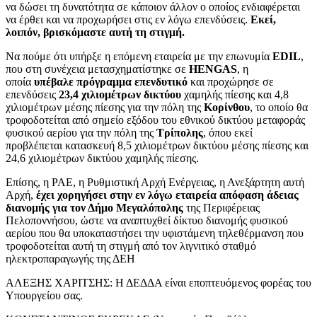
να δώσει τη δυνατότητα σε κάποιον άλλον ο οποίος ενδιαφέρεται
να έρθει και να προχωρήσει στις εν λόγω επενδύσεις.
Εκεί,
λοιπόν, βρισκόμαστε αυτή τη στιγμή.
Να πούμε ότι υπήρξε η επόμενη εταιρεία με την επωνυμία
EDIL
,
που στη συνέχεια μετασχηματίστηκε σε
HENGAS
, η
οποία
υπέβαλε πρόγραμμα επενδυτικό
και προχώρησε σε
επενδύσεις
23,4 χιλιομέτρων δικτύου
χαμηλής πίεσης και 4,8
χιλιομέτρων μέσης πίεσης για την πόλη της
Κορίνθου
, το οποίο θα
τροφοδοτείται από σημείο εξόδου του εθνικού δικτύου μεταφοράς
φυσικού αερίου για την πόλη της
Τρίπολης
, όπου εκεί
προβλέπεται κατασκευή 8,5 χιλιομέτρων δικτύου μέσης πίεσης και
24,6 χιλιομέτρων δικτύου χαμηλής πίεσης.
Επίσης, η ΡΑΕ, η Ρυθμιστική Αρχή Ενέργειας, η Ανεξάρτητη αυτή
Αρχή,
έχει χορηγήσει στην εν λόγω εταιρεία απόφαση άδειας
διανομής για τον Δήμο Μεγαλόπολης
της Περιφέρειας
Πελοποννήσου, ώστε να αναπτυχθεί δίκτυο διανομής φυσικού
αερίου που θα υποκαταστήσει την υφιστάμενη τηλεθέρμανση που
τροφοδοτείται αυτή τη στιγμή από τον λιγνιτικό σταθμό
ηλεκτροπαραγωγής της ΔΕΗ
ΑΛΕΞΗΣ ΧΑΡΙΤΣΗΣ: Η ΔΕΔΔΑ είναι εποπτευόμενος φορέας του
Υπουργείου σας.