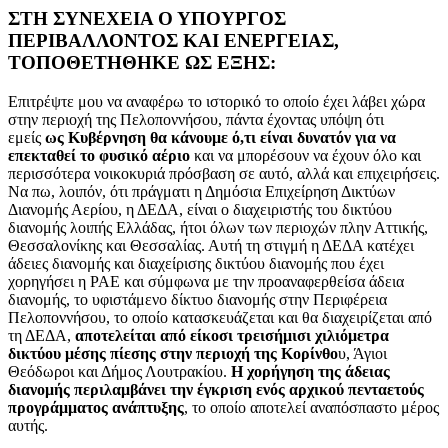
ΣΤΗ ΣΥΝΕΧΕΙΑ Ο ΥΠΟΥΡΓΟΣ
ΠΕΡΙΒΑΛΛΟΝΤΟΣ ΚΑΙ ΕΝΕΡΓΕΙΑΣ,
ΤΟΠΟΘΕΤΗΘΗΚΕ ΩΣ ΕΞΗΣ:
Επιτρέψτε μου να αναφέρω το ιστορικό το οποίο έχει λάβει χώρα
στην περιοχή της Πελοποννήσου, πάντα έχοντας υπόψη ότι
εμείς
ως Κυβέρνηση θα κάνουμε ό,τι είναι δυνατόν για να
επεκταθεί το φυσικό αέριο
και να μπορέσουν να έχουν όλο και
περισσότερα νοικοκυριά πρόσβαση σε αυτό, αλλά και επιχειρήσεις.
Να πω, λοιπόν, ότι πράγματι η Δημόσια Επιχείρηση Δικτύων
Διανομής Αερίου, η ΔΕΔΑ, είναι ο διαχειριστής του δικτύου
διανομής λοιπής Ελλάδας, ήτοι όλων των περιοχών πλην Αττικής,
Θεσσαλονίκης και Θεσσαλίας. Αυτή τη στιγμή η ΔΕΔΑ κατέχει
άδειες διανομής και διαχείρισης δικτύου διανομής που έχει
χορηγήσει η ΡΑΕ και σύμφωνα με την προαναφερθείσα άδεια
διανομής, το υφιστάμενο δίκτυο διανομής στην Περιφέρεια
Πελοποννήσου, το οποίο κατασκευάζεται και θα διαχειρίζεται από
τη ΔΕΔΑ,
αποτελείται από είκοσι τρεισήμισι χιλιόμετρα
δικτύου μέσης πίεσης στην περιοχή της Κορίνθο
υ, Άγιοι
Θεόδωροι και Δήμος Λουτρακίου.
Η χορήγηση της άδειας
διανομής περιλαμβάνει την έγκριση ενός αρχικού πενταετούς
προγράμματος ανάπτυξης
, το οποίο αποτελεί αναπόσπαστο μέρος
αυτής.