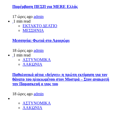
Παρέμβαση ΠΕΣΠ για MERE Ελλάς
17 ώρες ago
admin
1 min read
ΕΚΤΑΚΤΟ ΔΕΛΤΙΟ
ΜΕΣΣΗΝΙΑ
Μεσσηνία: Φωτιά στο Αριοχώρι
18 ώρες ago
admin
1 min read
ΑΣΤΥΝΟΜΙΚΑ
ΛΑΚΩΝΙΑ
Παθολογικά αίτια «δείχνει» η πρώτη εκτίμηση για τον
θάνατο του ηλικιωμένου στον Μυστρά – Στον ανακριτή
την Παρασκευή ο γιος του
18 ώρες ago
admin
ΑΣΤΥΝΟΜΙΚΑ
ΛΑΚΩΝΙΑ