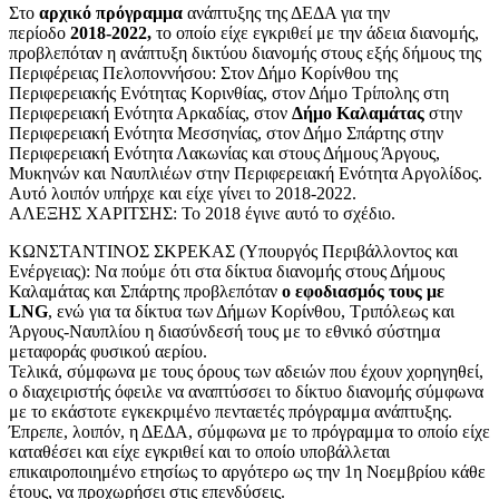
Στο
αρχικό πρόγραμμα
ανάπτυξης της ΔΕΔΑ για την
περίοδο
2018-2022,
το οποίο είχε εγκριθεί με την άδεια διανομής,
προβλεπόταν η ανάπτυξη δικτύου διανομής στους εξής δήμους της
Περιφέρειας Πελοποννήσου: Στον Δήμο Κορίνθου της
Περιφερειακής Ενότητας Κορινθίας, στον Δήμο Τρίπολης στη
Περιφερειακή Ενότητα Αρκαδίας, στον
Δήμο Καλαμάτας
στην
Περιφερειακή Ενότητα Μεσσηνίας, στον Δήμο Σπάρτης στην
Περιφερειακή Ενότητα Λακωνίας και στους Δήμους Άργους,
Μυκηνών και Ναυπλιέων στην Περιφερειακή Ενότητα Αργολίδος.
Αυτό λοιπόν υπήρχε και είχε γίνει το 2018-2022.
ΑΛΕΞΗΣ ΧΑΡΙΤΣΗΣ: Το 2018 έγινε αυτό το σχέδιο.
ΚΩΝΣΤΑΝΤΙΝΟΣ ΣΚΡΕΚΑΣ (Υπουργός Περιβάλλοντος και
Ενέργειας): Να πούμε ότι στα δίκτυα διανομής στους Δήμους
Καλαμάτας και Σπάρτης προβλεπόταν
ο εφοδιασμός τους με
LNG
, ενώ για τα δίκτυα των Δήμων Κορίνθου, Τριπόλεως και
Άργους-Ναυπλίου η διασύνδεσή τους με το εθνικό σύστημα
μεταφοράς φυσικού αερίου.
Τελικά, σύμφωνα με τους όρους των αδειών που έχουν χορηγηθεί,
ο διαχειριστής όφειλε να αναπτύσσει το δίκτυο διανομής σύμφωνα
με το εκάστοτε εγκεκριμένο πενταετές πρόγραμμα ανάπτυξης.
Έπρεπε, λοιπόν, η ΔΕΔΑ, σύμφωνα με το πρόγραμμα το οποίο είχε
καταθέσει και είχε εγκριθεί και το οποίο υποβάλλεται
επικαιροποιημένο ετησίως το αργότερο ως την 1η Νοεμβρίου κάθε
έτους, να προχωρήσει στις επενδύσεις.