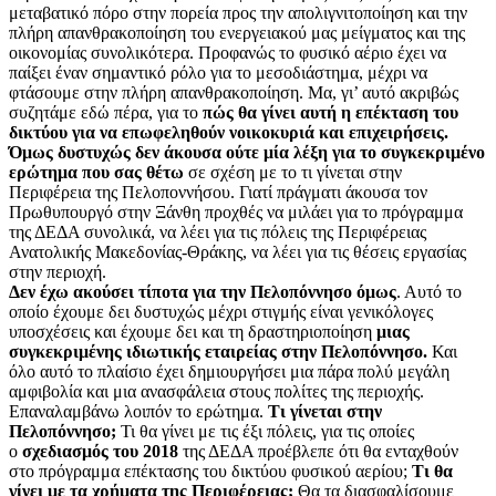
μεταβατικό πόρο στην πορεία προς την απολιγνιτοποίηση και την
πλήρη απανθρακοποίηση του ενεργειακού μας μείγματος και της
οικονομίας συνολικότερα. Προφανώς το φυσικό αέριο έχει να
παίξει έναν σημαντικό ρόλο για το μεσοδιάστημα, μέχρι να
φτάσουμε στην πλήρη απανθρακοποίηση. Μα, γι’ αυτό ακριβώς
συζητάμε εδώ πέρα, για το
πώς θα γίνει αυτή η επέκταση του
δικτύου για να επωφεληθούν νοικοκυριά και επιχειρήσεις.
Όμως δυστυχώς δεν άκουσα ούτε μία λέξη για το συγκεκριμένο
ερώτημα που σας θέτω
σε σχέση με το τι γίνεται στην
Περιφέρεια της Πελοποννήσου. Γιατί πράγματι άκουσα τον
Πρωθυπουργό στην Ξάνθη προχθές να μιλάει για το πρόγραμμα
της ΔΕΔΑ συνολικά, να λέει για τις πόλεις της Περιφέρειας
Ανατολικής Μακεδονίας-Θράκης, να λέει για τις θέσεις εργασίας
στην περιοχή.
Δεν έχω ακούσει τίποτα για την Πελοπόννησο όμως
. Αυτό το
οποίο έχουμε δει δυστυχώς μέχρι στιγμής είναι γενικόλογες
υποσχέσεις και έχουμε δει και τη δραστηριοποίηση
μιας
συγκεκριμένης ιδιωτικής εταιρείας στην Πελοπόννησο.
Και
όλο αυτό το πλαίσιο έχει δημιουργήσει μια πάρα πολύ μεγάλη
αμφιβολία και μια ανασφάλεια στους πολίτες της περιοχής.
Επαναλαμβάνω λοιπόν το ερώτημα.
Τι γίνεται στην
Πελοπόννησο;
Τι θα γίνει με τις έξι πόλεις, για τις οποίες
ο
σχεδιασμός του 2018
της ΔΕΔΑ προέβλεπε ότι θα ενταχθούν
στο πρόγραμμα επέκτασης του δικτύου φυσικού αερίου;
Τι θα
γίνει με τα χρήματα της Περιφέρειας;
Θα τα διασφαλίσουμε