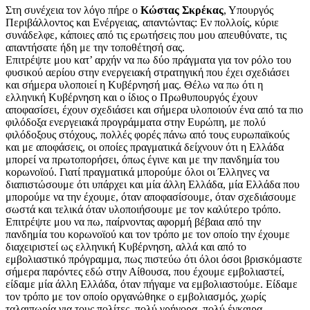
Στη συνέχεια τον λόγο πήρε ο
Κώστας Σκρέκας
, Υπουργός
Περιβάλλοντος και Ενέργειας, απαντώντας: Εν πολλοίς, κύριε
συνάδελφε, κάποιες από τις ερωτήσεις που μου απευθύνατε, τις
απαντήσατε ήδη με την τοποθέτησή σας.
Επιτρέψτε μου κατ’ αρχήν να πω δύο πράγματα για τον ρόλο του
φυσικού αερίου στην ενεργειακή στρατηγική που έχει σχεδιάσει
και σήμερα υλοποιεί η Κυβέρνησή μας. Θέλω να πω ότι η
ελληνική Κυβέρνηση και ο ίδιος ο Πρωθυπουργός έχουν
αποφασίσει, έχουν σχεδιάσει και σήμερα υλοποιούν ένα από τα πιο
φιλόδοξα ενεργειακά προγράμματα στην Ευρώπη, με πολύ
φιλόδοξους στόχους, πολλές φορές πάνω από τους ευρωπαϊκούς
και με αποφάσεις, οι οποίες πραγματικά δείχνουν ότι η Ελλάδα
μπορεί να πρωτοπορήσει, όπως έγινε και με την πανδημία του
κορωνοϊού. Γιατί πραγματικά μπορούμε όλοι οι Έλληνες να
διαπιστώσουμε ότι υπάρχει και μία άλλη Ελλάδα, μία Ελλάδα που
μπορούμε να την έχουμε, όταν αποφασίσουμε, όταν σχεδιάσουμε
σωστά και τελικά όταν υλοποιήσουμε με τον καλύτερο τρόπο.
Επιτρέψτε μου να πω, παίρνοντας αφορμή βέβαια από την
πανδημία του κορωνοϊού και τον τρόπο με τον οποίο την έχουμε
διαχειριστεί ως ελληνική Κυβέρνηση, αλλά και από το
εμβολιαστικό πρόγραμμα, πως πιστεύω ότι όλοι όσοι βρισκόμαστε
σήμερα παρόντες εδώ στην Αίθουσα, που έχουμε εμβολιαστεί,
είδαμε μία άλλη Ελλάδα, όταν πήγαμε να εμβολιαστούμε. Είδαμε
τον τρόπο με τον οποίο οργανώθηκε ο εμβολιασμός, χωρίς
ταλαιπωρία για τους πολίτες, πολύ γρήγορα, πολύ έγκαιρα.