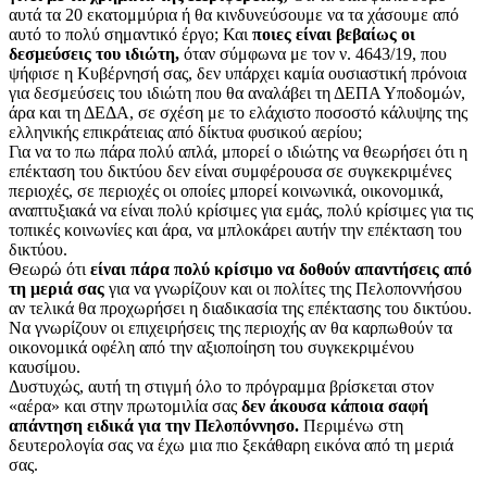
αυτά τα 20 εκατομμύρια ή θα κινδυνεύσουμε να τα χάσουμε από
αυτό το πολύ σημαντικό έργο; Και
ποιες είναι βεβαίως οι
δεσμεύσεις του ιδιώτη,
όταν σύμφωνα με τον ν. 4643/19, που
ψήφισε η Κυβέρνησή σας, δεν υπάρχει καμία ουσιαστική πρόνοια
για δεσμεύσεις του ιδιώτη που θα αναλάβει τη ΔΕΠΑ Υποδομών,
άρα και τη ΔΕΔΑ, σε σχέση με το ελάχιστο ποσοστό κάλυψης της
ελληνικής επικράτειας από δίκτυα φυσικού αερίου;
Για να το πω πάρα πολύ απλά, μπορεί ο ιδιώτης να θεωρήσει ότι η
επέκταση του δικτύου δεν είναι συμφέρουσα σε συγκεκριμένες
περιοχές, σε περιοχές οι οποίες μπορεί κοινωνικά, οικονομικά,
αναπτυξιακά να είναι πολύ κρίσιμες για εμάς, πολύ κρίσιμες για τις
τοπικές κοινωνίες και άρα, να μπλοκάρει αυτήν την επέκταση του
δικτύου.
Θεωρώ ότι
είναι πάρα πολύ κρίσιμο να δοθούν απαντήσεις από
τη μεριά σας
για να γνωρίζουν και οι πολίτες της Πελοποννήσου
αν τελικά θα προχωρήσει η διαδικασία της επέκτασης του δικτύου.
Να γνωρίζουν οι επιχειρήσεις της περιοχής αν θα καρπωθούν τα
οικονομικά οφέλη από την αξιοποίηση του συγκεκριμένου
καυσίμου.
Δυστυχώς, αυτή τη στιγμή όλο το πρόγραμμα βρίσκεται στον
«αέρα» και στην πρωτομιλία σας
δεν άκουσα κάποια σαφή
απάντηση ειδικά για την Πελοπόννησο.
Περιμένω στη
δευτερολογία σας να έχω μια πιο ξεκάθαρη εικόνα από τη μεριά
σας.