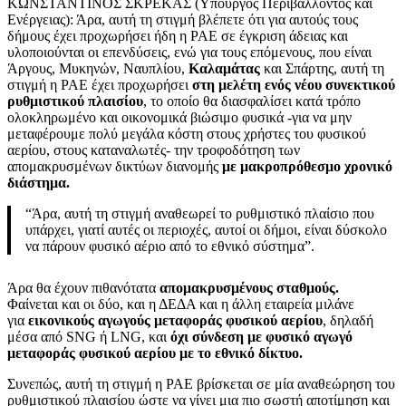
ΚΩΝΣΤΑΝΤΙΝΟΣ ΣΚΡΕΚΑΣ (Υπουργός Περιβάλλοντος και
Ενέργειας): Άρα, αυτή τη στιγμή βλέπετε ότι για αυτούς τους
δήμους έχει προχωρήσει ήδη η ΡΑΕ σε έγκριση άδειας και
υλοποιούνται οι επενδύσεις, ενώ για τους επόμενους, που είναι
Άργους, Μυκηνών, Ναυπλίου,
Καλαμάτας
και Σπάρτης, αυτή τη
στιγμή η ΡΑΕ έχει προχωρήσει
στη μελέτη ενός νέου συνεκτικού
ρυθμιστικού πλαισίου
, το οποίο θα διασφαλίσει κατά τρόπο
ολοκληρωμένο και οικονομικά βιώσιμο φυσικά -για να μην
μεταφέρουμε πολύ μεγάλα κόστη στους χρήστες του φυσικού
αερίου, στους καταναλωτές- την τροφοδότηση των
απομακρυσμένων δικτύων διανομής
με μακροπρόθεσμο χρονικό
διάστημα.
“Άρα, αυτή τη στιγμή αναθεωρεί το ρυθμιστικό πλαίσιο που
υπάρχει, γιατί αυτές οι περιοχές, αυτοί οι δήμοι, είναι δύσκολο
να πάρουν φυσικό αέριο από το εθνικό σύστημα”.
Άρα θα έχουν πιθανότατα
απομακρυσμένους σταθμούς.
Φαίνεται και οι δύο, και η ΔΕΔΑ και η άλλη εταιρεία μιλάνε
για
εικονικούς αγωγούς μεταφοράς φυσικού αερίου
, δηλαδή
μέσα από SNG ή LNG, και
όχι σύνδεση με φυσικό αγωγό
μεταφοράς φυσικού αερίου με το εθνικό δίκτυο.
Συνεπώς, αυτή τη στιγμή η ΡΑΕ βρίσκεται σε μία αναθεώρηση του
ρυθμιστικού πλαισίου ώστε να γίνει μια πιο σωστή αποτίμηση και