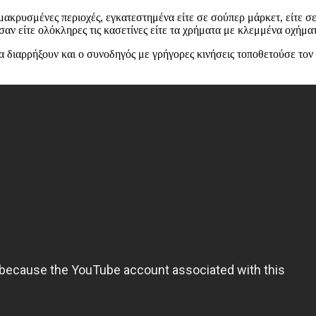
κρυσμένες περιοχές, εγκατεστημένα είτε σε σούπερ μάρκετ, είτε σε
αν είτε ολόκληρες τις κασετίνες είτε τα χρήματα με κλεμμένα οχήμα
διαρρήξουν και ο συνοδηγός με γρήγορες κινήσεις τοποθετούσε τον σ