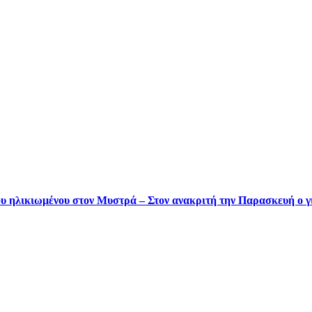
του ηλικιωμένου στον Μυστρά – Στον ανακριτή την Παρασκευή ο γ