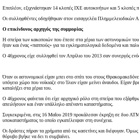
Επιπλέον, εξιχνιάστηκαν 14 κλοπές ΙΧΕ αυτοκινήτων και 5 κλοπές 
Οι συλληφθέντες οδηγήθηκαν στον εισαγγελέα Πλημμελειοδικών Αθη
Ο επικίνδυνος αρχηγός της συμμορίας
Η σπείρα των κακοποιών που έπεσε στα χέρια των αστυνομικών του 
ήταν και ένας «παππούς» για τα εγκληματολογικά δεδομένα και παλ
Ο 46χρονος είχε συλληφθεί τον Απρίλιο του 2013 σαν συνεργός ενό
Όταν οι αστυνομικοί είχαν μπει στο σπίτι του στους Θρακομακεδόνες
υπόγειο χώρο που νοίκιαζε στο Ίλιον είχαν μείνει άναυδοι. Είχαν β
καταλήξει στα χέρια του.
Ο 46χρονος φαίνεται ότι είχε αρχηγικό ρόλο στη σπείρα που εξάρθρ
απειλήσουν και έναν υπάλληλο απέναντι καταστήματος.
Συγκεκριμένα, στις 16 Μαΐου 2019 προκάλεσαν έκρηξη σε δυο ΑΤΜ
υποκαταστήματος το οποίο εγκατέλειψαν στη συνέχεια.
Οι δράστες πήραν τα χρήματα από τις κασετίνες και διέφυγαν. Όμως
θόρυβο βγήκε να δει τι συμβαίνει.