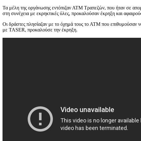
Τα μέλη της οργάνωσης εντόπιζαν ΑΤΜ Τραπεζών, που ήταν σε απομα
στη συνέχεια με εκρηκτικές ύλες, προκαλούσαν έκρηξη και αφαιρούσ
Οι δράστες πλησίαζαν με το όχημά τους το ΑΤΜ που επιθυμούσαν να 
με TASER, προκαλούσε την έκρηξη.