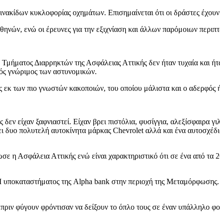
πινακίδων κυκλοφορίας οχημάτων. Επισημαίνεται ότι οι δράστες έχου
νών, ενώ οι έρευνες για την εξιχνίαση και άλλων παρόμοιων περιπτ
Τμήματος Διαρρηκτών της Ασφάλειας Αττικής δεν ήταν τυχαία και ήτ
ιός γνώριμος των αστυνομικών.
ς εκ των πιο γνωστών κακοποιών, του οποίου μάλιστα και ο αδερφός 
 δεν είχαν ξαφνιαστεί. Είχαν βρει πιστόλια, φυσίγγια, αλεξίσφαιρα γ
ρει δυο πολυτελή αυτοκίνητα μάρκας Chevrolet αλλά και ένα αυτοσχέδι
ωσε η Ασφάλεια Αττικής ενώ είναι χαρακτηριστικό ότι σε ένα από τα
 υποκαταστήματος της Alpha bank στην περιοχή της Μεταμόρφωσης.
 πριν φύγουν φρόντισαν να δείξουν το όπλο τους σε έναν υπάλληλο φ