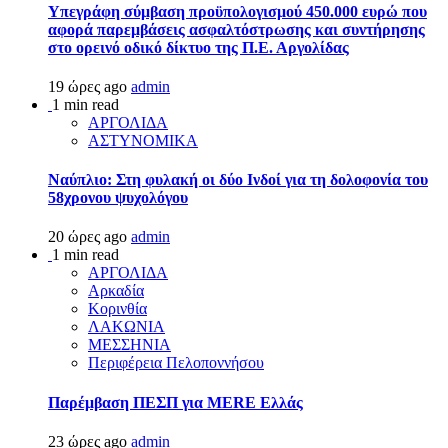
Υπεγράφη σύμβαση προϋπολογισμού 450.000 ευρώ που
αφορά παρεμβάσεις ασφαλτόστρωσης και συντήρησης
στο ορεινό οδικό δίκτυο της Π.Ε. Αργολίδας
19 ώρες ago
admin
1 min read
ΑΡΓΟΛΙΔΑ
ΑΣΤΥΝΟΜΙΚΑ
Ναύπλιο: Στη φυλακή οι δύο Ινδοί για τη δολοφονία του
58χρονου ψυχολόγου
20 ώρες ago
admin
1 min read
ΑΡΓΟΛΙΔΑ
Αρκαδία
Κορινθία
ΛΑΚΩΝΙΑ
ΜΕΣΣΗΝΙΑ
Περιφέρεια Πελοποννήσου
Παρέμβαση ΠΕΣΠ για MERE Ελλάς
23 ώρες ago
admin