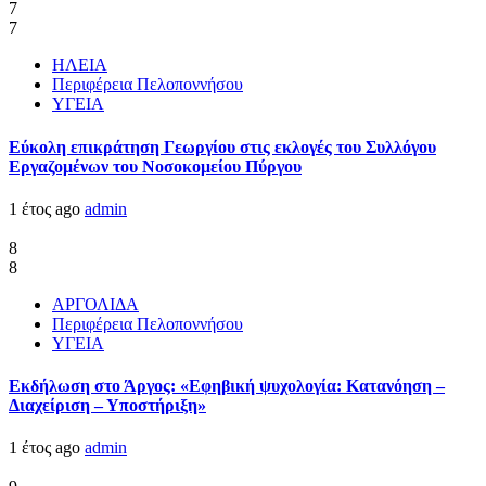
7
7
ΗΛΕΙΑ
Περιφέρεια Πελοποννήσου
ΥΓΕΙΑ
Εύκολη επικράτηση Γεωργίου στις εκλογές του Συλλόγου
Εργαζομένων του Νοσοκομείου Πύργου
1 έτος ago
admin
8
8
ΑΡΓΟΛΙΔΑ
Περιφέρεια Πελοποννήσου
ΥΓΕΙΑ
Εκδήλωση στο Άργος: «Εφηβική ψυχολογία: Κατανόηση –
Διαχείριση – Υποστήριξη»
1 έτος ago
admin