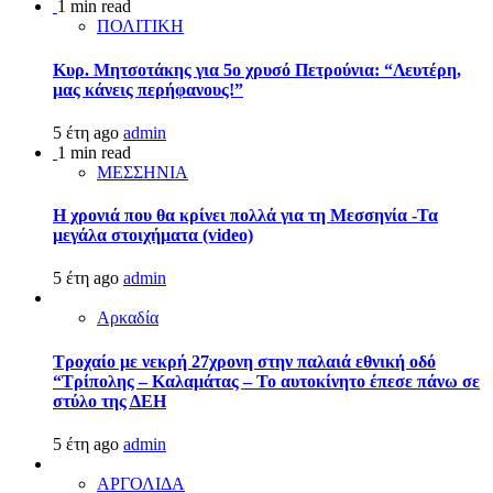
1 min read
ΠΟΛΙΤΙΚΗ
Κυρ. Μητσοτάκης για 5ο χρυσό Πετρούνια: “Λευτέρη,
μας κάνεις περήφανους!”
5 έτη ago
admin
1 min read
ΜΕΣΣΗΝΙΑ
Η χρονιά που θα κρίνει πολλά για τη Μεσσηνία -Τα
μεγάλα στοιχήματα (video)
5 έτη ago
admin
Αρκαδία
Τροχαίο με νεκρή 27χρονη στην παλαιά εθνική οδό
“Τρίπολης – Καλαμάτας – Το αυτοκίνητο έπεσε πάνω σε
στύλο της ΔΕΗ
5 έτη ago
admin
ΑΡΓΟΛΙΔΑ