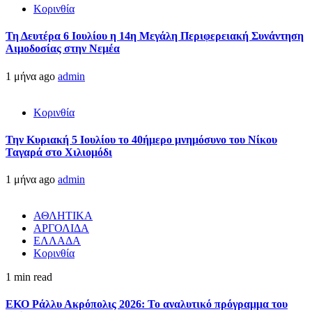
Κορινθία
Τη Δευτέρα 6 Ιουλίου η 14η Μεγάλη Περιφερειακή Συνάντηση
Αιμοδοσίας στην Νεμέα
1 μήνα ago
admin
Κορινθία
Την Κυριακή 5 Ιουλίου το 40ήμερο μνημόσυνο του Νίκου
Ταγαρά στο Χιλιομόδι
1 μήνα ago
admin
ΑΘΛΗΤΙΚΑ
ΑΡΓΟΛΙΔΑ
ΕΛΛΑΔΑ
Κορινθία
1 min read
ΕΚΟ Ράλλυ Ακρόπολις 2026: Το αναλυτικό πρόγραμμα του