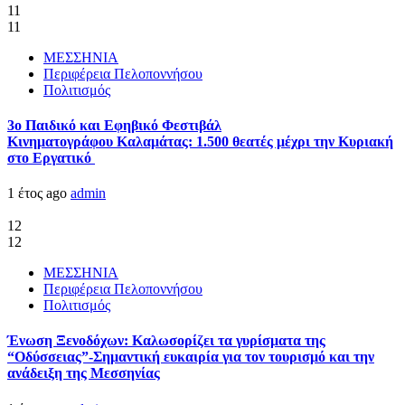
11
11
ΜΕΣΣΗΝΙΑ
Περιφέρεια Πελοποννήσου
Πολιτισμός
3ο Παιδικό και Εφηβικό Φεστιβάλ
Κινηματογράφου Καλαμάτας: 1.500 θεατές μέχρι την Κυριακή
στο Εργατικό
1 έτος ago
admin
12
12
ΜΕΣΣΗΝΙΑ
Περιφέρεια Πελοποννήσου
Πολιτισμός
Ένωση Ξενοδόχων: Καλωσορίζει τα γυρίσματα της
“Οδύσσειας”-Σημαντική ευκαιρία για τον τουρισμό και την
ανάδειξη της Μεσσηνίας