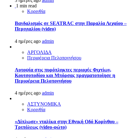
3 ημέρες ago
admin
1 min read
Κορινθία
Βανδαλισμός σε SEATRAC στην Παραλία Λεχαίου –
Περιγιαλίου (video)
4 ημέρες ago
admin
ΑΡΓΟΛΙΔΑ
Περιφέρεια Πελοποννήσου
Αυτοψία στις πυρόπληκτες περιοχές Φιχτίων,
Κουτσοποδίου και Μπόρσας πραγματοποίησε η
Περιφέρεια Πελοποννήσου
4 ημέρες ago
admin
ΑΣΤΥΝΟΜΙΚΑ
Κορινθία
«Δίπλωσε» νταλίκα στην Εθνική Oδό Κορίνθου –
Τριπόλεως (video-φώτο)