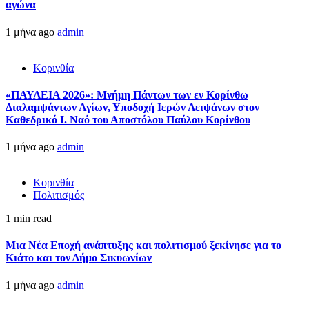
αγώνα
1 μήνα ago
admin
Κορινθία
«ΠΑΥΛΕΙΑ 2026»: Μνήμη Πάντων των εν Κορίνθω
Διαλαμψάντων Αγίων, Υποδοχή Ιερών Λειψάνων στον
Καθεδρικό Ι. Ναό του Αποστόλου Παύλου Κορίνθου
1 μήνα ago
admin
Κορινθία
Πολιτισμός
1 min read
Μια Νέα Εποχή ανάπτυξης και πολιτισμού ξεκίνησε για το
Κιάτο και τον Δήμο Σικυωνίων
1 μήνα ago
admin