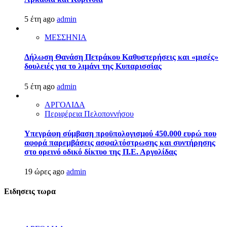
5 έτη ago
admin
ΜΕΣΣΗΝΙΑ
Δήλωση Θανάση Πετράκου Καθυστερήσεις και «μισές»
δουλειές για το λιμάνι της Κυπαρισσίας
5 έτη ago
admin
ΑΡΓΟΛΙΔΑ
Περιφέρεια Πελοποννήσου
Υπεγράφη σύμβαση προϋπολογισμού 450.000 ευρώ που
αφορά παρεμβάσεις ασφαλτόστρωσης και συντήρησης
στο ορεινό οδικό δίκτυο της Π.Ε. Αργολίδας
19 ώρες ago
admin
Ειδησεις τωρα