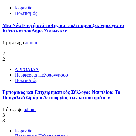
Κορινθία
Πολιτισμός
Μια Νέα Εποχή ανάπτυξης και πολιτισμού ξεκίνησε για το
Κιάτο και τον Δήμο Σικυωνίων
1 μήνα ago
admin
2
2
ΑΡΓΟΛΙΔΑ
Περιφέρεια Πελοποννήσου
Πολιτισμός
Εμπορικός και Επιχειρηματικός Σύλλογος Ναυπλίου: Το
Πασχαλινό Ωράριο Λειτουργίας των καταστημάτων
1 έτος ago
admin
3
3
Κορινθία