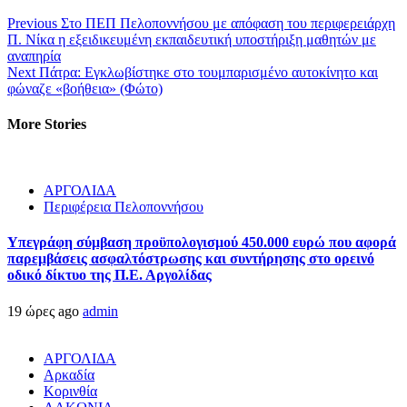
Previous
Στο ΠΕΠ Πελοποννήσου με απόφαση του περιφερειάρχη
Π. Νίκα η εξειδικευμένη εκπαιδευτική υποστήριξη μαθητών με
αναπηρία
Next
Πάτρα: Εγκλωβίστηκε στο τουμπαρισμένο αυτοκίνητο και
φώναζε «βοήθεια» (Φώτο)
More Stories
ΑΡΓΟΛΙΔΑ
Περιφέρεια Πελοποννήσου
Υπεγράφη σύμβαση προϋπολογισμού 450.000 ευρώ που αφορά
παρεμβάσεις ασφαλτόστρωσης και συντήρησης στο ορεινό
οδικό δίκτυο της Π.Ε. Αργολίδας
19 ώρες ago
admin
ΑΡΓΟΛΙΔΑ
Αρκαδία
Κορινθία