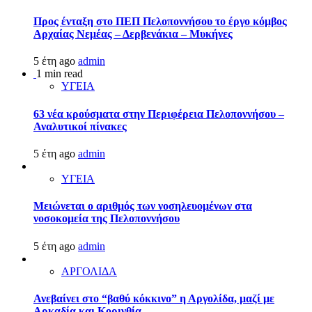
Προς ένταξη στο ΠΕΠ Πελοποννήσου το έργο κόμβος
Αρχαίας Νεμέας – Δερβενάκια – Μυκήνες
5 έτη ago
admin
1 min read
ΥΓΕΙΑ
63 νέα κρούσματα στην Περιφέρεια Πελοποννήσου –
Αναλυτικοί πίνακες
5 έτη ago
admin
ΥΓΕΙΑ
Μειώνεται ο αριθμός των νοσηλευομένων στα
νοσοκομεία της Πελοποννήσου
5 έτη ago
admin
ΑΡΓΟΛΙΔΑ
Ανεβαίνει στο “βαθύ κόκκινο” η Αργολίδα, μαζί με
Αρκαδία και Κορινθία