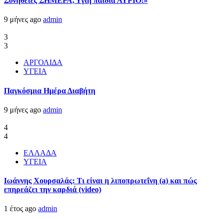
Συνήθειες ΣΗΜΕΡΑ, Υγιή παιδιά ΑΥΡΙΟ!»
9 μήνες ago
admin
3
3
ΑΡΓΟΛΙΔΑ
ΥΓΕΙΑ
Παγκόσμια Ημέρα Διαβήτη
9 μήνες ago
admin
4
4
ΕΛΛΑΔΑ
ΥΓΕΙΑ
Ιωάννης Χουρσαλάς: Τι είναι η λιποπρωτεΐνη (a) και πώς
επηρεάζει την καρδιά (video)
1 έτος ago
admin