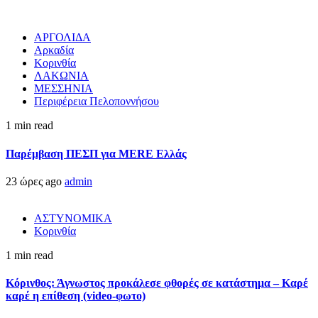
ΑΡΓΟΛΙΔΑ
Αρκαδία
Κορινθία
ΛΑΚΩΝΙΑ
ΜΕΣΣΗΝΙΑ
Περιφέρεια Πελοποννήσου
1 min read
Παρέμβαση ΠΕΣΠ για MERE Ελλάς
23 ώρες ago
admin
ΑΣΤΥΝΟΜΙΚΑ
Κορινθία
1 min read
Κόρινθος: Άγνωστος προκάλεσε φθορές σε κατάστημα – Καρέ
καρέ η επίθεση (video-φωτο)