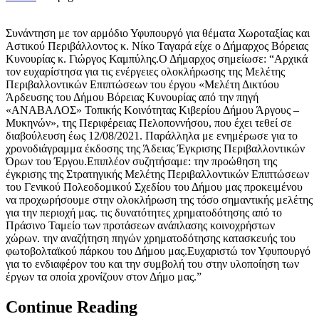
Συνάντηση με τον αρμόδιο Υφυπουργό για θέματα Χωροταξίας και
Αστικού Περιβάλλοντος κ. Νίκο Ταγαρά είχε ο Δήμαρχος Βόρειας
Κυνουρίας κ. Γιώργος Καμπύλης.Ο Δήμαρχος σημείωσε: “Αρχικά
τον ευχαρίστησα για τις ενέργειες ολοκλήρωσης της Μελέτης
Περιβαλλοντικών Επιπτώσεων του έργου «Μελέτη Δικτύου
Άρδευσης του Δήμου Βόρειας Κυνουρίας από την πηγή
«ΑΝΑΒΑΛΟΣ» Τοπικής Κοινότητας Κιβερίου Δήμου Άργους –
Μυκηνών», της Περιφέρειας Πελοποννήσου, που έχει τεθεί σε
διαβούλευση έως 12/08/2021. Παράλληλα με ενημέρωσε για το
χρονοδιάγραμμα έκδοσης της Άδειας Έγκρισης Περιβαλλοντικών
Όρων του Έργου.Επιπλέον συζητήσαμε: την προώθηση της
έγκρισης της Στρατηγικής Μελέτης Περιβαλλοντικών Επιπτώσεων
του Γενικού Πολεοδομικού Σχεδίου του Δήμου μας προκειμένου
να προχωρήσουμε στην ολοκλήρωση της τόσο σημαντικής μελέτης
για την περιοχή μας. τις δυνατότητες χρηματοδότησης από το
Πράσινο Ταμείο των προτάσεων ανάπλασης κοινοχρήστων
χώρων. την αναζήτηση πηγών χρηματοδότησης κατασκευής του
φωτοβολταϊκού πάρκου του Δήμου μας.Ευχαριστώ τον Υφυπουργό
για το ενδιαφέρον του και την συμβολή του στην υλοποίηση των
έργων τα οποία χρονίζουν στον Δήμο μας.”
Continue Reading