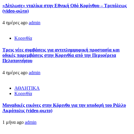
«Δίπλωσε» νταλίκα στην Εθνική Oδό Κορίνθου – Τριπόλεως
(video-φώτο)
4 ημέρες ago
admin
Κορινθία
Τρεις νέες συμβάσεις για αντιπλημμυρική προστασία και
οδικές παρεμβάσεις στην Κορινθία από την Περιφέρεια
Πελοποννήσου
4 ημέρες ago
admin
ΑΘΛΗΤΙΚΑ
Κορινθία
Μοναδικές εικόνες στην Κόρινθο για την υποδοχή του Ράλλυ
Ακρόπολις (video-φωτο)
1 μήνα ago
admin