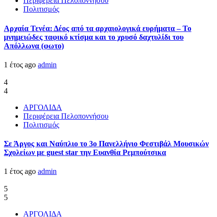
Περιφέρεια Πελοποννήσου
Πολιτισμός
Αρχαία Τενέα: Δέος από τα αρχαιολογικά ευρήματα – Το
μνημειώδες ταφικό κτίσμα και το χρυσό δαχτυλίδι του
Απόλλωνα (φωτο)
1 έτος ago
admin
4
4
ΑΡΓΟΛΙΔΑ
Περιφέρεια Πελοποννήσου
Πολιτισμός
Σε Άργος και Ναύπλιο το 3ο Πανελλήνιο Φεστιβάλ Μουσικών
Σχολείων με guest star την Ευανθία Ρεμπούτσικα
1 έτος ago
admin
5
5
ΑΡΓΟΛΙΔΑ