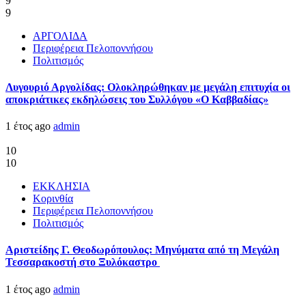
9
9
ΑΡΓΟΛΙΔΑ
Περιφέρεια Πελοποννήσου
Πολιτισμός
Λυγουριό Αργολίδας: Ολοκληρώθηκαν με μεγάλη επιτυχία οι
αποκριάτικες εκδηλώσεις του Συλλόγου «Ο Καββαδίας»
1 έτος ago
admin
10
10
ΕΚΚΛΗΣΙΑ
Κορινθία
Περιφέρεια Πελοποννήσου
Πολιτισμός
Αριστείδης Γ. Θεοδωρόπουλος: Μηνύματα από τη Μεγάλη
Τεσσαρακοστή στο Ξυλόκαστρο
1 έτος ago
admin