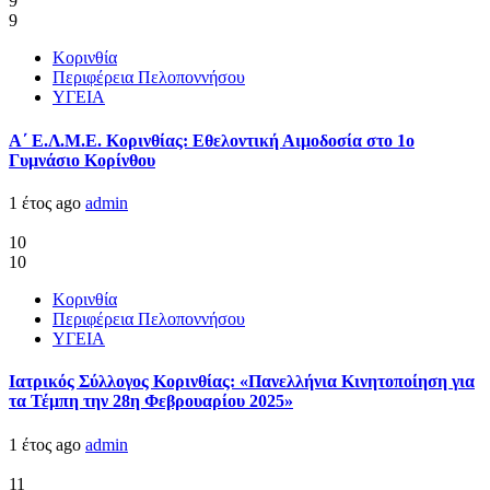
9
9
Κορινθία
Περιφέρεια Πελοποννήσου
ΥΓΕΙΑ
Α΄ Ε.Λ.Μ.Ε. Κορινθίας: Εθελοντική Αιμοδοσία στο 1ο
Γυμνάσιο Κορίνθου
1 έτος ago
admin
10
10
Κορινθία
Περιφέρεια Πελοποννήσου
ΥΓΕΙΑ
Ιατρικός Σύλλογος Κορινθίας: «Πανελλήνια Κινητοποίηση για
τα Τέμπη την 28η Φεβρουαρίου 2025»
1 έτος ago
admin
11