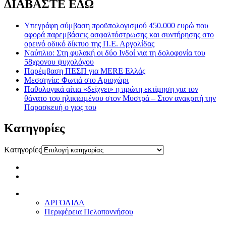
ΔΙΑΒΑΣΤΕ ΕΔΩ
Υπεγράφη σύμβαση προϋπολογισμού 450.000 ευρώ που
αφορά παρεμβάσεις ασφαλτόστρωσης και συντήρησης στο
ορεινό οδικό δίκτυο της Π.Ε. Αργολίδας
Ναύπλιο: Στη φυλακή οι δύο Ινδοί για τη δολοφονία του
58χρονου ψυχολόγου
Παρέμβαση ΠΕΣΠ για MERE Ελλάς
Μεσσηνία: Φωτιά στο Αριοχώρι
Παθολογικά αίτια «δείχνει» η πρώτη εκτίμηση για τον
θάνατο του ηλικιωμένου στον Μυστρά – Στον ανακριτή την
Παρασκευή ο γιος του
Kατηγορίες
Kατηγορίες
ΑΡΓΟΛΙΔΑ
Περιφέρεια Πελοποννήσου