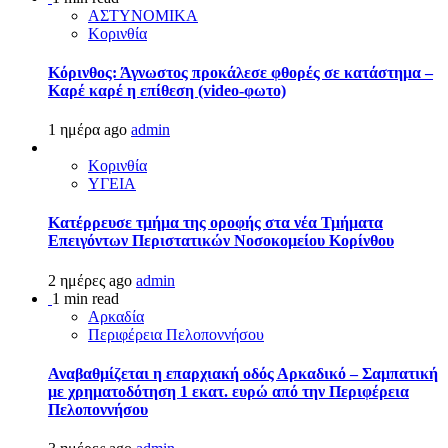
ΑΣΤΥΝΟΜΙΚΑ
Κορινθία
Κόρινθος: Άγνωστος προκάλεσε φθορές σε κατάστημα –
Καρέ καρέ η επίθεση (video-φωτο)
1 ημέρα ago
admin
Κορινθία
ΥΓΕΙΑ
Kατέρρευσε τμήμα της οροφής στα νέα Τμήματα
Επειγόντων Περιστατικών Νοσοκομείου Κορίνθου
2 ημέρες ago
admin
1 min read
Αρκαδία
Περιφέρεια Πελοποννήσου
Αναβαθμίζεται η επαρχιακή οδός Αρκαδικό – Σαμπατική
με χρηματοδότηση 1 εκατ. ευρώ από την Περιφέρεια
Πελοποννήσου