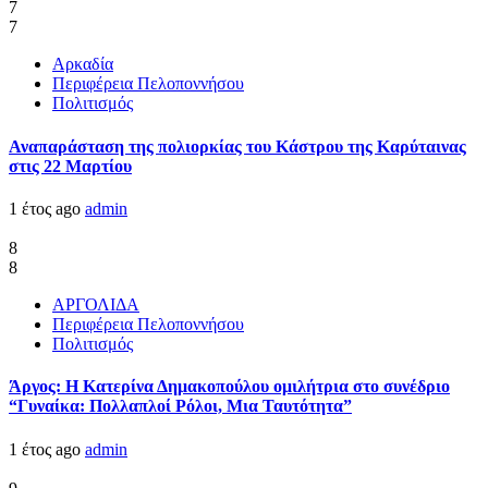
7
7
Αρκαδία
Περιφέρεια Πελοποννήσου
Πολιτισμός
Αναπαράσταση της πολιορκίας του Κάστρου της Καρύταινας
στις 22 Μαρτίου
1 έτος ago
admin
8
8
ΑΡΓΟΛΙΔΑ
Περιφέρεια Πελοποννήσου
Πολιτισμός
Άργος: Η Κατερίνα Δημακοπούλου ομιλήτρια στο συνέδριο
“Γυναίκα: Πολλαπλοί Ρόλοι, Μια Ταυτότητα”
1 έτος ago
admin