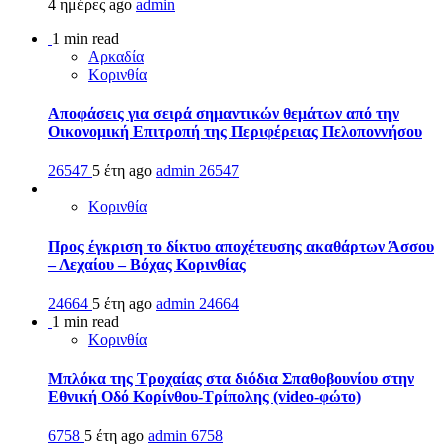
4 ημέρες ago
admin
1 min read
Αρκαδία
Κορινθία
Αποφάσεις για σειρά σημαντικών θεμάτων από την
Οικονομική Επιτροπή της Περιφέρειας Πελοποννήσου
26547
5 έτη ago
admin
26547
Κορινθία
Προς έγκριση το δίκτυο αποχέτευσης ακαθάρτων Άσσου
– Λεχαίου – Βόχας Κορινθίας
24664
5 έτη ago
admin
24664
1 min read
Κορινθία
Μπλόκα της Τροχαίας στα διόδια Σπαθοβουνίου στην
Εθνική Οδό Κορίνθου-Τρίπολης (video-φώτο)
6758
5 έτη ago
admin
6758