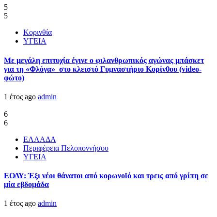
5
5
Κορινθία
ΥΓΕΙΑ
Με μεγάλη επιτυχία έγινε ο φιλανθρωπικός αγώνας μπάσκετ
για τη «Φλόγα» στο κλειστό Γυμναστήριο Κορίνθου (video-
φώτο)
1 έτος ago
admin
6
6
ΕΛΛΑΔΑ
Περιφέρεια Πελοποννήσου
ΥΓΕΙΑ
ΕΟΔΥ: Έξι νέοι θάνατοι από κορωνοϊό και τρεις από γρίπη σε
μία εβδομάδα
1 έτος ago
admin