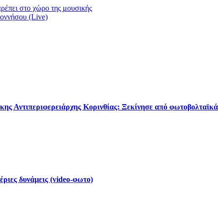
ρέπει στο χώρο της μουσικής
οννήσου (Live)
κης Αντιπεριφερειάρχης Κορινθίας: Ξεκίνησε από φωτοβολταϊκά
έριες δυνάμεις (video-φωτο)