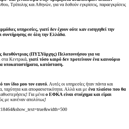
νθου, Τρίπολης και Αθηνών, για να δοθούν εγκρίσεις, παραεγκρίσεις
ρμόδιες υπηρεσίες, γιατί δεν έχουν ούτε καν εισηγηθεί την
αι συντήρησης σε όλη την Ελλάδα
.
ής διευθύντριας (ΠΥΣΥάρχης) Πελοποννήσου για να
 στα Κεντρικά,
γιατί τόσο καιρό δεν προτείνουν ένα καινούριο
 τα υποκαταστήματα, κατάσταση.
 τον ίδιο μου τον εαυτό
. Αυτές οι υπηρεσίες ήταν πάντα και
 ταχύτητα και αποφασιστικότητα. Αλλά και με
ένα πλαίσιο που θα
καθυστερήσεις! Για μένα
ο ΕΦΚΑ είναι στοίχημα και είμαι
ύς με κανέναν απολύτως!
218464&show_text=true&width=500