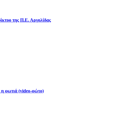
ίκτυο της Π.Ε. Αργολίδας
 η φωτιά (video-φώτο)