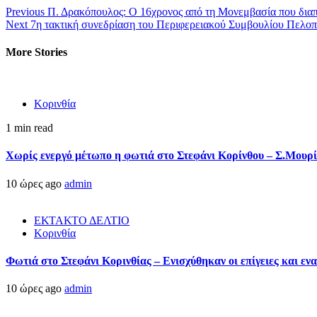
Previous
Π. Δρακόπουλος: Ο 16χρονος από τη Μονεμβασία που διαπ
Next
7η τακτική συνεδρίαση του Περιφερειακού Συμβουλίου Πελοπ
More Stories
Κορινθία
1 min read
Χωρίς ενεργό μέτωπο η φωτιά στο Στεφάνι Κορίνθου – Σ.Μουρί
10 ώρες ago
admin
ΕΚΤΑΚΤΟ ΔΕΛΤΙΟ
Κορινθία
Φωτιά στο Στεφάνι Κορινθίας – Ενισχύθηκαν οι επίγειες και ενα
10 ώρες ago
admin