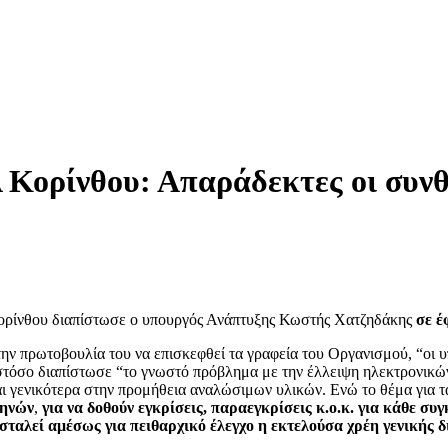
ορίνθου: Απαράδεκτες οι συνθή
ρίνθου διαπίστωσε ο υπουργός Ανάπτυξης Κωστής Χατζηδάκης
σε έ
ν πρωτοβουλία του να επισκεφθεί τα γραφεία του Οργανισμού, “οι υπ
Ωστόσο διαπίστωσε “το γνωστό πρόβλημα με την έλλειψη ηλεκτρονικών
 γενικότερα στην προμήθεια αναλώσιμων υλικών. Ενώ το θέμα για τα 
θηνών
,
για να δοθούν εγκρίσεις, παραεγκρίσεις κ.ο.κ. για κάθε σ
 σταλεί αμέσως για πειθαρχικό έλεγχο η εκτελούσα χρέη γενικής