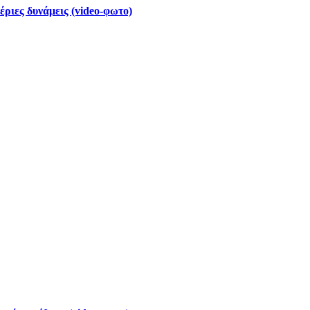
έριες δυνάμεις (video-φωτο)