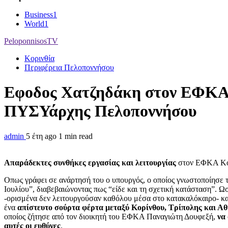
Business
1
World
1
PeloponnisosTV
Κορινθία
Περιφέρεια Πελοποννήσου
Εφοδος Χατζηδάκη στον ΕΦΚΑ Κ
ΠΥΣΥάρχης Πελοποννήσου
admin
5 έτη ago
1 min read
Απαράδεκτες συνθήκες εργασίας και λειτουργίας
στον ΕΦΚΑ Κο
Οπως γράφει σε ανάρτησή του ο υπουργός, ο οποίος γνωστοποίησε τη
Ιουλίου”, διαβεβαιώνοντας πως “είδε και τη σχετική κατάσταση”. 
-ορισμένα δεν λειτουργούσαν καθόλου μέσα στο κατακαλόκαιρο- και
ένα
απίστευτο σούρτα φέρτα μεταξύ Κορίνθου, Τρίπολης και Α
οποίος ζήτησε από τον διοικητή του ΕΦΚΑ Παναγιώτη Δουφεξή,
να
αυτές οι ευθύνες
.