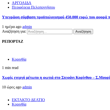
ΑΡΓΟΛΙΔΑ
Περιφέρεια Πελοποννήσου
Υπεγράφη σύμβαση προϋπολογισμού 450.000 ευρώ που αφορά πα
1 ημέρα ago
admin
Αναζήτηση για:
ΡΕΠΟΡΤΑΖ
Κορινθία
1 min read
Χωρίς ενεργό μέτωπο η φωτιά στο Στεφάνι Κορίνθου – Σ.Μουρί
10 ώρες ago
admin
ΕΚΤΑΚΤΟ ΔΕΛΤΙΟ
Κορινθία