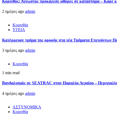
Κόρινθος: Άγνωστος προκάλεσε φθορές σε κατάστημα – Καρέ κα
2 ημέρες ago
admin
Κορινθία
ΥΓΕΙΑ
Kατέρρευσε τμήμα της οροφής στα νέα Τμήματα Επειγόντων Π
3 ημέρες ago
admin
Κορινθία
1 min read
Βανδαλισμός σε SEATRAC στην Παραλία Λεχαίου – Περιγιαλίου
4 ημέρες ago
admin
ΑΣΤΥΝΟΜΙΚΑ
Κορινθία