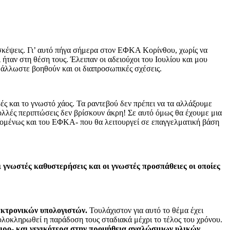
συσκέψεις. Γι’ αυτό πήγα σήμερα στον ΕΦΚΑ Κορίνθου, χωρίς να
 ήταν στη θέση τους. Έλειπαν οι αδειούχοι του Ιουλίου και μου
 άλλωστε βοηθούν και οι διαπροσωπικές σχέσεις.
ς και το γνωστό χάος. Τα ραντεβού δεν πρέπει να τα αλλάξουμε
λλές περιπτώσεις δεν βρίσκουν άκρη! Σε αυτό όμως θα έχουμε μια
επομένως και του ΕΦΚΑ- που θα λειτουργεί σε επαγγελματική βάση
 γνωστές καθυστερήσεις και οι γνωστές προσπάθειες οι οποίες
εκτρονικών υπολογιστών.
Τουλάχιστον για αυτό το θέμα έχει
α ολοκληρωθεί η παράδοση τους σταδιακά μέχρι το τέλος του χρόνου.
αιρο- και γενικότερα στην προμήθεια αναλώσιμων υλικών