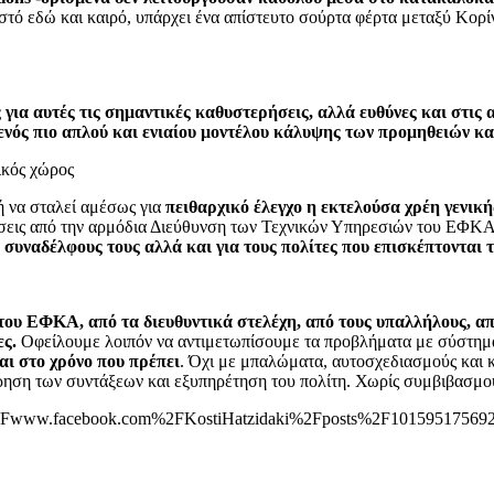
νωστό εδώ και καιρό, υπάρχει ένα απίστευτο σούρτα φέρτα μεταξύ Κορί
για αυτές τις σημαντικές καθυστερήσεις, αλλά ευθύνες και στις α
ενός πιο απλού και ενιαίου μοντέλου κάλυψης των προμηθειών κ
ή να σταλεί αμέσως για
πειθαρχικό έλεγχο η εκτελούσα χρέη γενικ
σεις από την αρμόδια Διεύθυνση των Τεχνικών Υπηρεσιών του ΕΦΚΑ
ς συναδέλφους τους αλλά και για τους πολίτες που επισκέπτονται
του ΕΦΚΑ, από τα διευθυντικά στελέχη, από τους υπαλλήλους, από
ες.
Οφείλουμε λοιπόν να αντιμετωπίσουμε τα προβλήματα με σύστημα,
αι στο χρόνο που πρέπει
. Όχι με μπαλώματα, αυτοσχεδιασμούς και 
ρηση των συντάξεων και εξυπηρέτηση του πολίτη. Χωρίς συμβιβασμο
F%2Fwww.facebook.com%2FKostiHatzidaki%2Fposts%2F10159517569