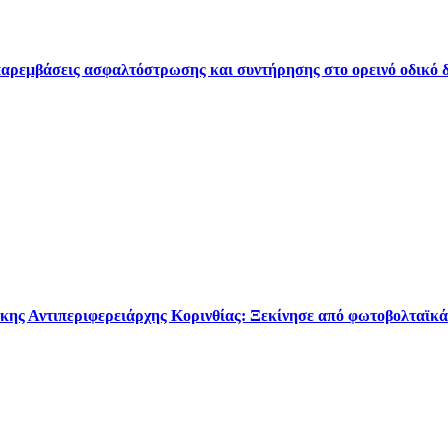
ρεμβάσεις ασφαλτόστρωσης και συντήρησης στο ορεινό οδικό δ
κης Αντιπεριφερειάρχης Κορινθίας: Ξεκίνησε από φωτοβολταϊκά