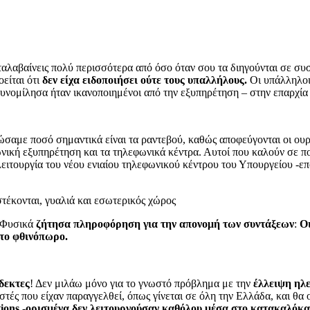
καταλαβαίνεις πολύ περισσότερα από όσο όταν σου τα διηγούνται σε 
είται ότι
δεν είχα ειδοποιήσει ούτε τους υπαλλήλους.
Οι υπάλληλοι
συνομίλησα ήταν ικανοποιημένοι από την εξυπηρέτηση – στην επαρχία
αμε ποσό σημαντικά είναι τα ραντεβού, καθώς αποφεύγονται οι ουρέ
ική εξυπηρέτηση και τα τηλεφωνικά κέντρα. Αυτοί που καλούν σε πο
λειτουργία του νέου ενιαίου τηλεφωνικού κέντρου του Υπουργείου -
. Φυσικά
ζήτησα πληροφόρηση για την απονομή των συντάξεων
:
Οι
 το φθινόπωρο.
δεκτες
! Δεν μιλάω μόνο για το γνωστό πρόβλημα με την
έλλειψη ηλ
ιστές που είχαν παραγγελθεί, όπως γίνεται σε όλη την Ελλάδα, και θ
itions -ορισμένα δεν λειτουργούσαν καθόλου μέσα στο κατακαλόκ