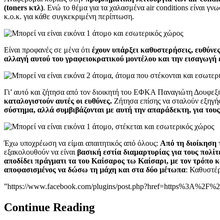
(toners κτλ)
. Ενώ το θέμα για τα χαλασμένα air conditions είναι γ
κ.ο.κ. για κάθε συγκεκριμένη περίπτωση.
Είναι προφανές σε μένα ότι
έχουν υπάρξει καθυστερήσεις, ευθύνες 
αλλαγή αυτού του γραφειοκρατικού μοντέλου και την εισαγωγή 
Γι’ αυτό και ζήτησα από τον διοικητή του ΕΦΚΑ Παναγιώτη Δουφεξ
καταλογιστούν αυτές οι ευθύνες.
Ζήτησα επίσης να σταλούν εξηγή
σύστημα, αλλά συμβιβάζονται με αυτή την απαράδεκτη, για του
Έχω υποχρέωση να είμαι απαιτητικός από όλους:
Από τη διοίκηση 
εξακολουθούν να είναι
βασική εστία διαμαρτυρίας για τους πολίτ
αποδίδει πράγματι τα του Καίσαρος τω Καίσαρι, με τον τρόπο κ
αποφασισμένος να δώσω τη μάχη και στα δύο μέτωπα
: Καθυστέ
”https://www.facebook.com/plugins/post.php?href=https%3A%2
Continue Reading