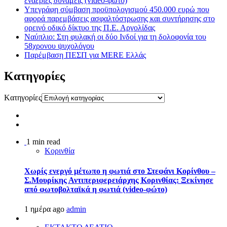
εναέριες δυνάμεις (video-φωτο)
Υπεγράφη σύμβαση προϋπολογισμού 450.000 ευρώ που
αφορά παρεμβάσεις ασφαλτόστρωσης και συντήρησης στο
ορεινό οδικό δίκτυο της Π.Ε. Αργολίδας
Ναύπλιο: Στη φυλακή οι δύο Ινδοί για τη δολοφονία του
58χρονου ψυχολόγου
Παρέμβαση ΠΕΣΠ για MERE Ελλάς
Kατηγορίες
Kατηγορίες
1 min read
Κορινθία
Χωρίς ενεργό μέτωπο η φωτιά στο Στεφάνι Κορίνθου –
Σ.Μουρίκης Αντιπεριφερειάρχης Κορινθίας: Ξεκίνησε
από φωτοβολταϊκά η φωτιά (video-φώτο)
1 ημέρα ago
admin