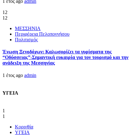
1 έτος ago
admin
12
12
ΜΕΣΣΗΝΙΑ
Περιφέρεια Πελοποννήσου
Πολιτισμός
Ένωση Ξενοδόχων: Καλωσορίζει τα γυρίσματα της
“Οδύσσειας”-Σημαντική ευκαιρία για τον τουρισμό και την
ανάδειξη της Μεσσηνίας
1 έτος ago
admin
ΥΓΕΙΑ
1
1
Κορινθία
ΥΓΕΙΑ