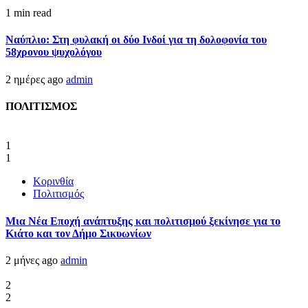
1 min read
Ναύπλιο: Στη φυλακή οι δύο Ινδοί για τη δολοφονία του
58χρονου ψυχολόγου
2 ημέρες ago
admin
ΠΟΛΙΤΙΣΜΟΣ
1
1
Κορινθία
Πολιτισμός
Μια Νέα Εποχή ανάπτυξης και πολιτισμού ξεκίνησε για το
Κιάτο και τον Δήμο Σικυωνίων
2 μήνες ago
admin
2
2