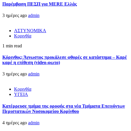
Παρέμβαση ΠΕΣΠ για MERE Ελλάς
3 ημέρες ago
admin
ΑΣΤΥΝΟΜΙΚΑ
Κορινθία
1 min read
Κόρινθος: Άγνωστος προκάλεσε φθορές σε κατάστημα – Καρέ
καρέ η επίθεση (video-φωτο)
3 ημέρες ago
admin
Κορινθία
ΥΓΕΙΑ
Kατέρρευσε τμήμα της οροφής στα νέα Τμήματα Επειγόντων
Περιστατικών Νοσοκομείου Κορίνθου
4 ημέρες ago
admin