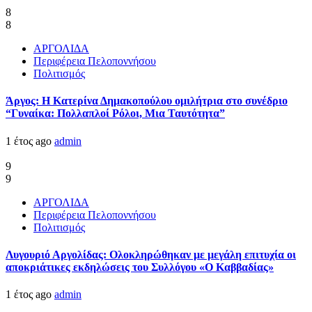
8
8
ΑΡΓΟΛΙΔΑ
Περιφέρεια Πελοποννήσου
Πολιτισμός
Άργος: Η Κατερίνα Δημακοπούλου ομιλήτρια στο συνέδριο
“Γυναίκα: Πολλαπλοί Ρόλοι, Μια Ταυτότητα”
1 έτος ago
admin
9
9
ΑΡΓΟΛΙΔΑ
Περιφέρεια Πελοποννήσου
Πολιτισμός
Λυγουριό Αργολίδας: Ολοκληρώθηκαν με μεγάλη επιτυχία οι
αποκριάτικες εκδηλώσεις του Συλλόγου «Ο Καββαδίας»
1 έτος ago
admin