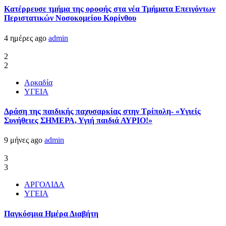
Kατέρρευσε τμήμα της οροφής στα νέα Τμήματα Επειγόντων
Περιστατικών Νοσοκομείου Κορίνθου
4 ημέρες ago
admin
2
2
Αρκαδία
ΥΓΕΙΑ
Δράση της παιδικής παχυσαρκίας στην Τρίπολη- «Υγιείς
Συνήθειες ΣΗΜΕΡΑ, Υγιή παιδιά ΑΥΡΙΟ!»
9 μήνες ago
admin
3
3
ΑΡΓΟΛΙΔΑ
ΥΓΕΙΑ
Παγκόσμια Ημέρα Διαβήτη