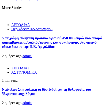
More Stories
ΑΡΓΟΛΙΔΑ
Περιφέρεια Πελοποννήσου
Υπεγράφη σύμβαση προϋπολογισμού 450.000 ευρώ που αφορά
παρεμβάσεις ασφαλτόστρωσης και συντήρησης στο ορεινό
οδικό δίκτυο της Π.Ε. Αργολίδας
2 ημέρες ago
admin
ΑΡΓΟΛΙΔΑ
ΑΣΤΥΝΟΜΙΚΑ
1 min read
Ναύπλιο: Στη φυλακή οι δύο Ινδοί για τη δολοφονία του
58χρονου ψυχολόγου
2 ημέρες ago
admin