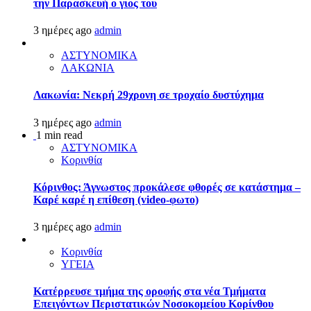
την Παρασκευή ο γιος του
3 ημέρες ago
admin
ΑΣΤΥΝΟΜΙΚΑ
ΛΑΚΩΝΙΑ
Λακωνία: Νεκρή 29χρονη σε τροχαίο δυστύχημα
3 ημέρες ago
admin
1 min read
ΑΣΤΥΝΟΜΙΚΑ
Κορινθία
Κόρινθος: Άγνωστος προκάλεσε φθορές σε κατάστημα –
Καρέ καρέ η επίθεση (video-φωτο)
3 ημέρες ago
admin
Κορινθία
ΥΓΕΙΑ
Kατέρρευσε τμήμα της οροφής στα νέα Τμήματα
Επειγόντων Περιστατικών Νοσοκομείου Κορίνθου