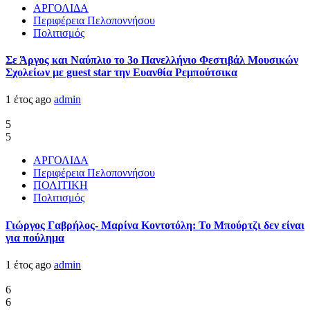
ΑΡΓΟΛΙΔΑ
Περιφέρεια Πελοποννήσου
Πολιτισμός
Σε Άργος και Ναύπλιο το 3ο Πανελλήνιο Φεστιβάλ Μουσικών
Σχολείων με guest star την Ευανθία Ρεμπούτσικα
1 έτος ago
admin
5
5
ΑΡΓΟΛΙΔΑ
Περιφέρεια Πελοποννήσου
ΠΟΛΙΤΙΚΗ
Πολιτισμός
Γιώργος Γαβρήλος- Μαρίνα Κοντοτόλη: Το Μπούρτζι δεν είναι
για πούλημα
1 έτος ago
admin
6
6