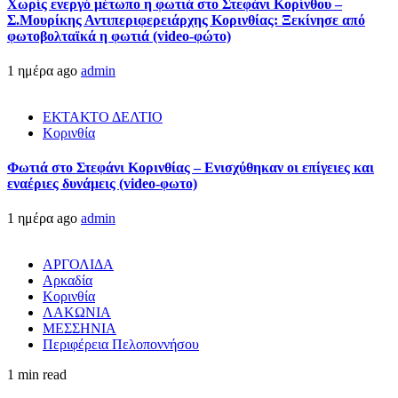
Χωρίς ενεργό μέτωπο η φωτιά στο Στεφάνι Κορίνθου –
Σ.Μουρίκης Αντιπεριφερειάρχης Κορινθίας: Ξεκίνησε από
φωτοβολταϊκά η φωτιά (video-φώτο)
1 ημέρα ago
admin
ΕΚΤΑΚΤΟ ΔΕΛΤΙΟ
Κορινθία
Φωτιά στο Στεφάνι Κορινθίας – Ενισχύθηκαν οι επίγειες και
εναέριες δυνάμεις (video-φωτο)
1 ημέρα ago
admin
ΑΡΓΟΛΙΔΑ
Αρκαδία
Κορινθία
ΛΑΚΩΝΙΑ
ΜΕΣΣΗΝΙΑ
Περιφέρεια Πελοποννήσου
1 min read