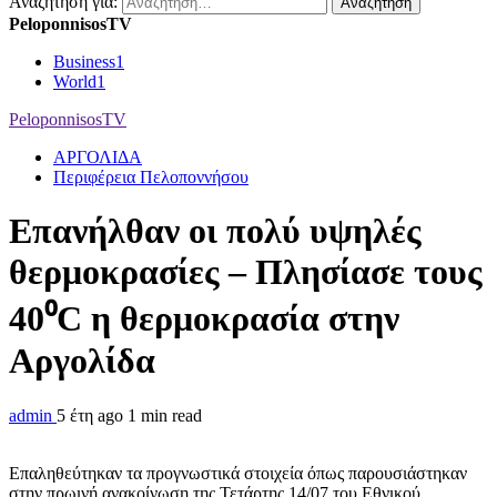
Αναζήτηση για:
PeloponnisosTV
Business
1
World
1
PeloponnisosTV
ΑΡΓΟΛΙΔΑ
Περιφέρεια Πελοποννήσου
Επανήλθαν οι πολύ υψηλές
θερμοκρασίες – Πλησίασε τους
40⁰C η θερμοκρασία στην
Αργολίδα
admin
5 έτη ago
1 min read
Επαληθεύτηκαν τα προγνωστικά στοιχεία όπως παρουσιάστηκαν
στην πρωινή ανακοίνωση της Τετάρτης 14/07 του Εθνικού