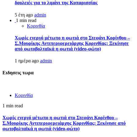
δουλειές για το λιμάνι της Κυπαρισσίας
5 έτη ago
admin
1 min read
Κορινθία
Χωρίς ενεργό μέτωπο η φωτιά στο Στεφάνι Κορίνθου –
Σ.Μουρίκης Αντιπεριφερειάρχης Κορινθίας: Ξεκίνησε
από φωτοβολταϊκά η φωτιά (video-φώτο)
1 ημέρα ago
admin
Ειδησεις τωρα
Κορινθία
1 min read
Χωρίς ενεργό μέτωπο η φωτιά στο Στεφάνι Κορίνθου –
Σ.Μουρίκης Αντιπεριφερειάρχης Κορινθίας: Ξεκίνησε από
φωτοβολταϊκά η φωτιά (video-φώτο)