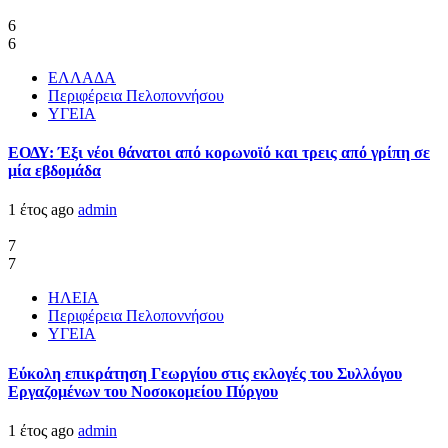
6
6
ΕΛΛΑΔΑ
Περιφέρεια Πελοποννήσου
ΥΓΕΙΑ
ΕΟΔΥ: Έξι νέοι θάνατοι από κορωνοϊό και τρεις από γρίπη σε
μία εβδομάδα
1 έτος ago
admin
7
7
ΗΛΕΙΑ
Περιφέρεια Πελοποννήσου
ΥΓΕΙΑ
Εύκολη επικράτηση Γεωργίου στις εκλογές του Συλλόγου
Εργαζομένων του Νοσοκομείου Πύργου
1 έτος ago
admin