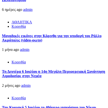
6 ημέρες ago
admin
ΑΘΛΗΤΙΚΑ
Κορινθία
Μοναδικές εικόνες στην Κόρινθο για την υποδοχή του Ράλλυ
Ακρόπολις (video-φωτο)
1 μήνα ago
admin
Κορινθία
Τη Δευτέρα 6 Ιουλίου η 14η Μεγάλη Περιφερειακή Συνάντηση
Αιμοδοσίας στην Νεμέα
2 μήνες ago
admin
Κορινθία
Την Κυριακή 5 Ιουλίου το 40ήμερο μνημόσυνο του Νίκου