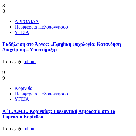
8
8
ΑΡΓΟΛΙΔΑ
Περιφέρεια Πελοποννήσου
ΥΓΕΙΑ
Εκδήλωση στο Άργος: «Εφηβική ψυχολογία: Κατανόηση –
Διαχείριση – Υποστήριξη»
1 έτος ago
admin
9
9
Κορινθία
Περιφέρεια Πελοποννήσου
ΥΓΕΙΑ
Α΄ Ε.Λ.Μ.Ε. Κορινθίας: Εθελοντική Αιμοδοσία στο 1ο
Γυμνάσιο Κορίνθου
1 έτος ago
admin