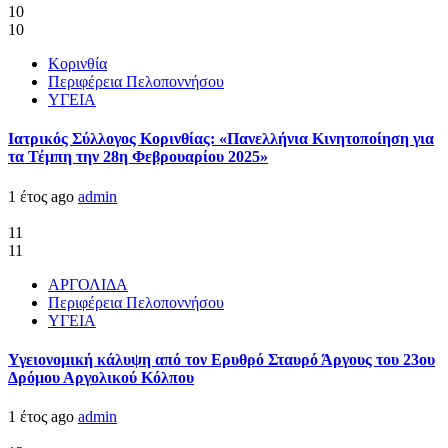
10
10
Κορινθία
Περιφέρεια Πελοποννήσου
ΥΓΕΙΑ
Ιατρικός Σύλλογος Κορινθίας: «Πανελλήνια Κινητοποίηση για
τα Τέμπη την 28η Φεβρουαρίου 2025»
1 έτος ago
admin
11
11
ΑΡΓΟΛΙΔΑ
Περιφέρεια Πελοποννήσου
ΥΓΕΙΑ
Υγειονομική κάλυψη από τον Ερυθρό Σταυρό Άργους του 23ου
Δρόμου Αργολικού Κόλπου
1 έτος ago
admin