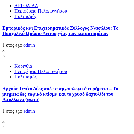
ΑΡΓΟΛΙΔΑ
Περιφέρεια Πελοποννήσου
Πολιτισμός
Εμπορικός και Επιχειρηματικός Σύλλογος Ναυπλίου: Το
Πασχαλινό Ωράριο Λειτουργίας των καταστημάτων
1 έτος ago
admin
3
3
Κορινθία
Περιφέρεια Πελοποννήσου
Πολιτισμός
Αρχαία Τενέα: Δέος από τα αρχαιολογικά ευρήματα – Το
μνημειώδες ταφικό κτίσμα και το χρυσό δαχτυλίδι του
Απόλλωνα (φωτο)
1 έτος ago
admin
4
4