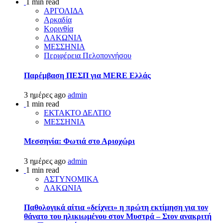
1 min read
ΑΡΓΟΛΙΔΑ
Αρκαδία
Κορινθία
ΛΑΚΩΝΙΑ
ΜΕΣΣΗΝΙΑ
Περιφέρεια Πελοποννήσου
Παρέμβαση ΠΕΣΠ για MERE Ελλάς
3 ημέρες ago
admin
1 min read
ΕΚΤΑΚΤΟ ΔΕΛΤΙΟ
ΜΕΣΣΗΝΙΑ
Μεσσηνία: Φωτιά στο Αριοχώρι
3 ημέρες ago
admin
1 min read
ΑΣΤΥΝΟΜΙΚΑ
ΛΑΚΩΝΙΑ
Παθολογικά αίτια «δείχνει» η πρώτη εκτίμηση για τον
θάνατο του ηλικιωμένου στον Μυστρά – Στον ανακριτή