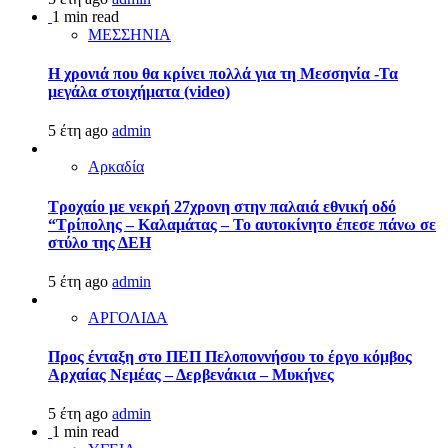
1 min read
ΜΕΣΣΗΝΙΑ
Η χρονιά που θα κρίνει πολλά για τη Μεσσηνία -Τα
μεγάλα στοιχήματα (video)
5 έτη ago
admin
Αρκαδία
Τροχαίο με νεκρή 27χρονη στην παλαιά εθνική οδό
“Τρίπολης – Καλαμάτας – Το αυτοκίνητο έπεσε πάνω σε
στύλο της ΔΕΗ
5 έτη ago
admin
ΑΡΓΟΛΙΔΑ
Προς ένταξη στο ΠΕΠ Πελοποννήσου το έργο κόμβος
Αρχαίας Νεμέας – Δερβενάκια – Μυκήνες
5 έτη ago
admin
1 min read