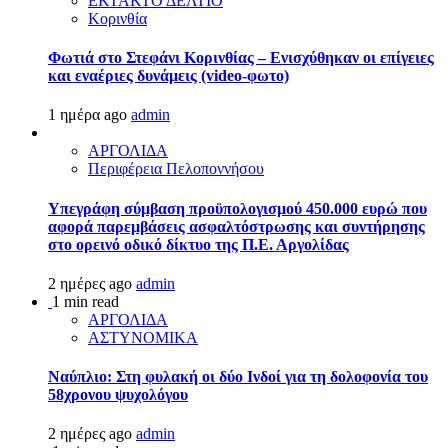
ΕΚΤΑΚΤΟ ΔΕΛΤΙΟ
Κορινθία
Φωτιά στο Στεφάνι Κορινθίας – Ενισχύθηκαν οι επίγειες
και εναέριες δυνάμεις (video-φωτο)
1 ημέρα ago
admin
ΑΡΓΟΛΙΔΑ
Περιφέρεια Πελοποννήσου
Υπεγράφη σύμβαση προϋπολογισμού 450.000 ευρώ που
αφορά παρεμβάσεις ασφαλτόστρωσης και συντήρησης
στο ορεινό οδικό δίκτυο της Π.Ε. Αργολίδας
2 ημέρες ago
admin
1 min read
ΑΡΓΟΛΙΔΑ
ΑΣΤΥΝΟΜΙΚΑ
Ναύπλιο: Στη φυλακή οι δύο Ινδοί για τη δολοφονία του
58χρονου ψυχολόγου
2 ημέρες ago
admin