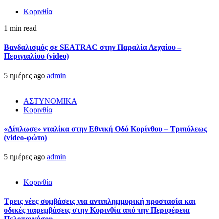
Κορινθία
1 min read
Βανδαλισμός σε SEATRAC στην Παραλία Λεχαίου –
Περιγιαλίου (video)
5 ημέρες ago
admin
ΑΣΤΥΝΟΜΙΚΑ
Κορινθία
«Δίπλωσε» νταλίκα στην Εθνική Oδό Κορίνθου – Τριπόλεως
(video-φώτο)
5 ημέρες ago
admin
Κορινθία
Τρεις νέες συμβάσεις για αντιπλημμυρική προστασία και
οδικές παρεμβάσεις στην Κορινθία από την Περιφέρεια
Πελοποννήσου