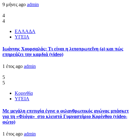
9 μήνες ago
admin
4
4
ΕΛΛΑΔΑ
ΥΓΕΙΑ
Ιωάννης Χουρσαλάς: Τι είναι η λιποπρωτεΐνη (a) και πώς
επηρεάζει την καρδιά (video)
1 έτος ago
admin
5
5
Κορινθία
ΥΓΕΙΑ
Με μεγάλη επιτυχία έγινε ο φιλανθρωπικός αγώνας μπάσκετ
για τη «Φλόγα» στο κλειστό Γυμναστήριο Κορίνθου (video-
φώτο)
1 έτος ago
admin