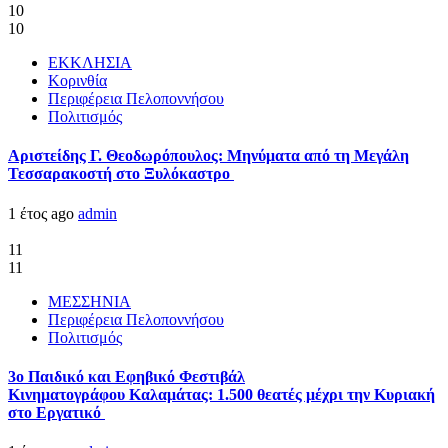
10
10
ΕΚΚΛΗΣΙΑ
Κορινθία
Περιφέρεια Πελοποννήσου
Πολιτισμός
Αριστείδης Γ. Θεοδωρόπουλος: Μηνύματα από τη Μεγάλη
Τεσσαρακοστή στο Ξυλόκαστρο
1 έτος ago
admin
11
11
ΜΕΣΣΗΝΙΑ
Περιφέρεια Πελοποννήσου
Πολιτισμός
3ο Παιδικό και Εφηβικό Φεστιβάλ
Κινηματογράφου Καλαμάτας: 1.500 θεατές μέχρι την Κυριακή
στο Εργατικό