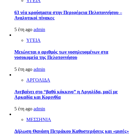
ΥΓΕΙΑ
63 νέα κρούσματα στην Περιφέρεια Πελοποννήσου –
Αναλυτικοί πίνακες
5 έτη ago
admin
ΥΓΕΙΑ
Μειώνεται ο αριθμός των νοσηλευομένων στα
νοσοκομεία της Πελοποννήσου
5 έτη ago
admin
ΑΡΓΟΛΙΔΑ
Ανεβαίνει στο “βαθύ κόκκινο” η Αργολίδα, μαζί με
Αρκαδία και Κορινθία
5 έτη ago
admin
ΜΕΣΣΗΝΙΑ
Δήλωση Θανάση Πετράκου Καθυστερήσεις και «μισές»