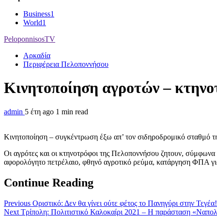
Business
1
World
1
PeloponnisosTV
Αρκαδία
Περιφέρεια Πελοποννήσου
Κινητοποίηση αγροτών – κτηνο
admin
5 έτη ago
1 min read
Κινητοποίηση – συγκέντρωση έξω απ’ τον σιδηροδρομικό σταθμό τη
Οι αγρότες και οι κτηνοτρόφοι της Πελοποννήσου ζητουν, σύμφων
αφορολόγητο πετρέλαιο, φθηνό αγροτικό ρεύμα, κατάργηση ΦΠΑ γι
Continue Reading
Previous
Οριστικό: Δεν θα γίνει ούτε φέτος το Πανηγύρι στην Τεγέα!
Next
Τρίπολη: Πολιτιστικό Καλοκαίρι 2021 – Η παράσταση «Ναπολ