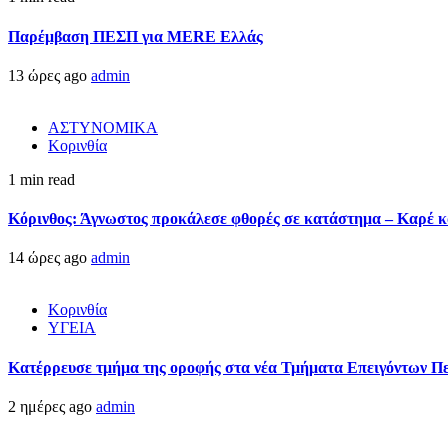
Παρέμβαση ΠΕΣΠ για MERE Ελλάς
13 ώρες ago
admin
ΑΣΤΥΝΟΜΙΚΑ
Κορινθία
1 min read
Κόρινθος: Άγνωστος προκάλεσε φθορές σε κατάστημα – Καρέ κα
14 ώρες ago
admin
Κορινθία
ΥΓΕΙΑ
Kατέρρευσε τμήμα της οροφής στα νέα Τμήματα Επειγόντων Π
2 ημέρες ago
admin