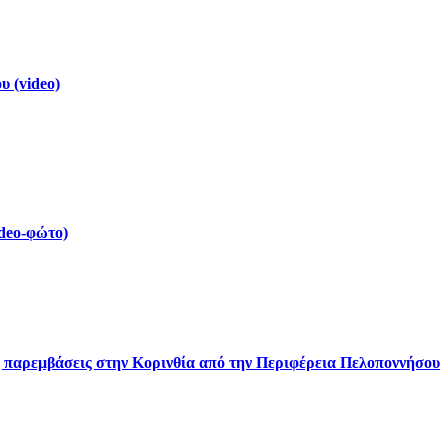
 (video)
deo-φώτο)
ς παρεμβάσεις στην Κορινθία από την Περιφέρεια Πελοποννήσου