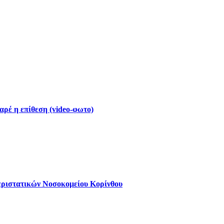
ρέ η επίθεση (video-φωτο)
εριστατικών Νοσοκομείου Κορίνθου