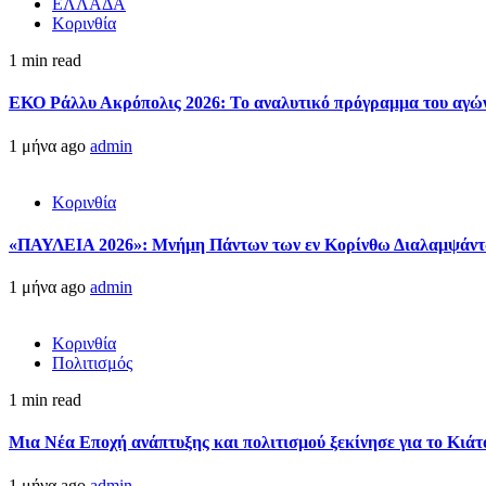
ΕΛΛΑΔΑ
Κορινθία
1 min read
ΕΚΟ Ράλλυ Ακρόπολις 2026: Το αναλυτικό πρόγραμμα του αγώ
1 μήνα ago
admin
Κορινθία
«ΠΑΥΛΕΙΑ 2026»: Μνήμη Πάντων των εν Κορίνθω Διαλαμψάντων
1 μήνα ago
admin
Κορινθία
Πολιτισμός
1 min read
Μια Νέα Εποχή ανάπτυξης και πολιτισμού ξεκίνησε για το Κιάτ
1 μήνα ago
admin