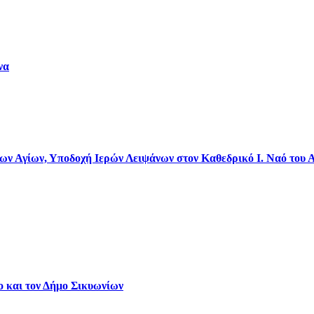
να
 Αγίων, Υποδοχή Ιερών Λειψάνων στον Καθεδρικό Ι. Ναό του 
ο και τον Δήμο Σικυωνίων