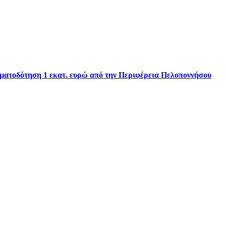
ηματοδότηση 1 εκατ. ευρώ από την Περιφέρεια Πελοποννήσου