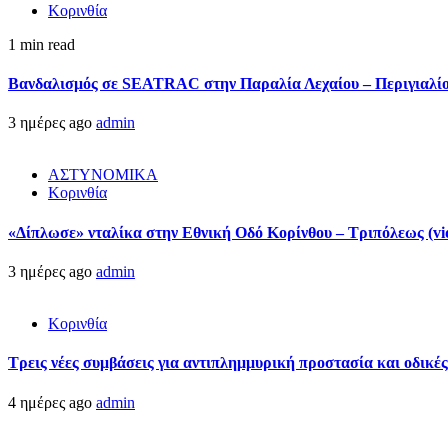
Κορινθία
1 min read
Βανδαλισμός σε SEATRAC στην Παραλία Λεχαίου – Περιγιαλίου
3 ημέρες ago
admin
ΑΣΤΥΝΟΜΙΚΑ
Κορινθία
«Δίπλωσε» νταλίκα στην Εθνική Oδό Κορίνθου – Τριπόλεως (vi
3 ημέρες ago
admin
Κορινθία
Τρεις νέες συμβάσεις για αντιπλημμυρική προστασία και οδικέ
4 ημέρες ago
admin