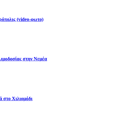
ρόπολις (video-φωτο)
Αιμοδοσίας στην Νεμέα
ά στο Χιλιομόδι