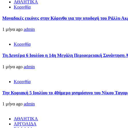
ΑΘΛΗΤΙΚΑ
Κορινθία
Μοναδικές εικόνες στην Κόρινθο για την υποδοχή του Ράλλυ Ακ
1 μήνα ago
admin
Κορινθία
Τη Δευτέρα 6 Ιουλίου η 14η Μεγάλη Περιφερειακή Συνάντηση 
1 μήνα ago
admin
Κορινθία
Την Κυριακή 5 Ιουλίου το 40ήμερο μνημόσυνο του Νίκου Ταγαρ
1 μήνα ago
admin
ΑΘΛΗΤΙΚΑ
ΑΡΓΟΛΙΔΑ