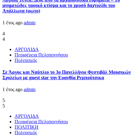
μνημειώδες ταφικό κτίσμα και το χρυσό δαχτυλίδι του
Απόλλωνα (φωτο)
1 έτος ago
admin
4
4
ΑΡΓΟΛΙΔΑ
Περιφέρεια Πελοποννήσου
Πολιτισμός
Σε Άργος και Ναύπλιο το 3ο Πανελλήνιο Φεστιβάλ Μουσικών
Σχολείων με guest star την Ευανθία Ρεμπούτσικα
1 έτος ago
admin
5
5
ΑΡΓΟΛΙΔΑ
Περιφέρεια Πελοποννήσου
ΠΟΛΙΤΙΚΗ
Πολιτισμός