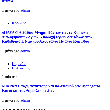
αγώνα
1 μήνα ago
admin
Κορινθία
«ΠΑΥΛΕΙΑ 2026»: Μνήμη Πάντων των εν Κορίνθω
Διαλαμψάντων Αγίων, Υποδοχή Ιερών Λειψάνων στον
Καθεδρικό Ι. Ναό του Αποστόλου Παύλου Κορίνθου
1 μήνα ago
admin
Κορινθία
Πολιτισμός
1 min read
Μια Νέα Εποχή ανάπτυξης και πολιτισμού ξεκίνησε για το
Κιάτο και τον Δήμο Σικυωνίων
1 μήνα ago
admin