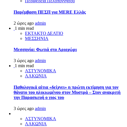
Περιφέρεια Πελοποννήσου
Παρέμβαση ΠΕΣΠ για MERE Ελλάς
2 ώρες ago
admin
1 min read
ΕΚΤΑΚΤΟ ΔΕΛΤΙΟ
ΜΕΣΣΗΝΙΑ
Μεσσηνία: Φωτιά στο Αριοχώρι
3 ώρες ago
admin
1 min read
ΑΣΤΥΝΟΜΙΚΑ
ΛΑΚΩΝΙΑ
Παθολογικά αίτια «δείχνει» η πρώτη εκτίμηση για τον
θάνατο του ηλικιωμένου στον Μυστρά – Στον ανακριτή
την Παρασκευή ο γιος του
3 ώρες ago
admin
ΑΣΤΥΝΟΜΙΚΑ
ΛΑΚΩΝΙΑ