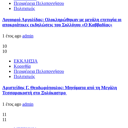
Περιφέρεια Πελοποννήσου
Πολιτισμός
Λυγουριό Αργολίδας: Ολοκληρώθηκαν με μεγάλη επιτυχία οι
αποκριάτικες εκδηλώσεις του Συλλόγου «Ο Καββαδίας»
1 έτος ago
admin
10
10
ΕΚΚΛΗΣΙΑ
Κορινθία
Περιφέρεια Πελοποννήσου
Πολιτισμός
Αριστείδης Γ. Θεοδωρόπουλος: Μηνύματα από τη Μεγάλη
Τεσσαρακοστή στο Ξυλόκαστρο
1 έτος ago
admin
11
11