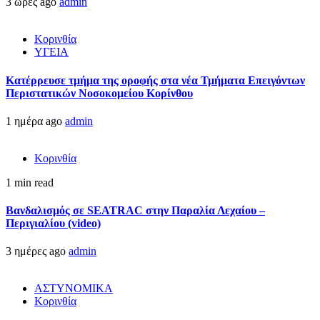
3 ώρες ago
admin
Κορινθία
ΥΓΕΙΑ
Kατέρρευσε τμήμα της οροφής στα νέα Τμήματα Επειγόντων
Περιστατικών Νοσοκομείου Κορίνθου
1 ημέρα ago
admin
Κορινθία
1 min read
Βανδαλισμός σε SEATRAC στην Παραλία Λεχαίου –
Περιγιαλίου (video)
3 ημέρες ago
admin
ΑΣΤΥΝΟΜΙΚΑ
Κορινθία