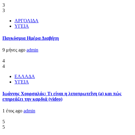
3
3
ΑΡΓΟΛΙΔΑ
ΥΓΕΙΑ
Παγκόσμια Ημέρα Διαβήτη
9 μήνες ago
admin
4
4
ΕΛΛΑΔΑ
ΥΓΕΙΑ
Ιωάννης Χουρσαλάς: Τι είναι η λιποπρωτεΐνη (a) και πώς
επηρεάζει την καρδιά (video)
1 έτος ago
admin
5
5