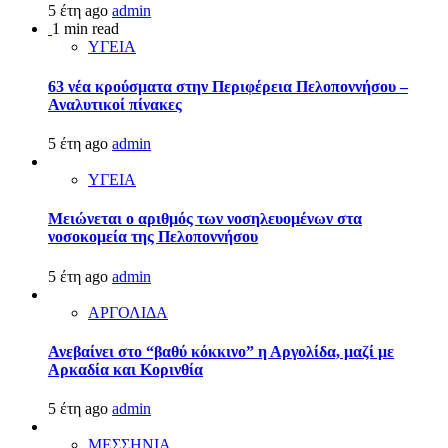
5 έτη ago
admin
1 min read
ΥΓΕΙΑ
63 νέα κρούσματα στην Περιφέρεια Πελοποννήσου –
Αναλυτικοί πίνακες
5 έτη ago
admin
ΥΓΕΙΑ
Μειώνεται ο αριθμός των νοσηλευομένων στα
νοσοκομεία της Πελοποννήσου
5 έτη ago
admin
ΑΡΓΟΛΙΔΑ
Ανεβαίνει στο “βαθύ κόκκινο” η Αργολίδα, μαζί με
Αρκαδία και Κορινθία
5 έτη ago
admin
ΜΕΣΣΗΝΙΑ