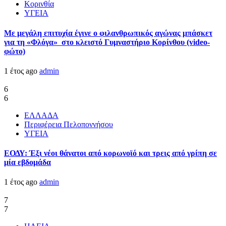
Κορινθία
ΥΓΕΙΑ
Με μεγάλη επιτυχία έγινε ο φιλανθρωπικός αγώνας μπάσκετ
για τη «Φλόγα» στο κλειστό Γυμναστήριο Κορίνθου (video-
φώτο)
1 έτος ago
admin
6
6
ΕΛΛΑΔΑ
Περιφέρεια Πελοποννήσου
ΥΓΕΙΑ
ΕΟΔΥ: Έξι νέοι θάνατοι από κορωνοϊό και τρεις από γρίπη σε
μία εβδομάδα
1 έτος ago
admin
7
7