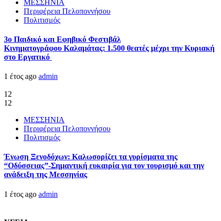
ΜΕΣΣΗΝΙΑ
Περιφέρεια Πελοποννήσου
Πολιτισμός
3ο Παιδικό και Εφηβικό Φεστιβάλ
Κινηματογράφου Καλαμάτας: 1.500 θεατές μέχρι την Κυριακή
στο Εργατικό
1 έτος ago
admin
12
12
ΜΕΣΣΗΝΙΑ
Περιφέρεια Πελοποννήσου
Πολιτισμός
Ένωση Ξενοδόχων: Καλωσορίζει τα γυρίσματα της
“Οδύσσειας”-Σημαντική ευκαιρία για τον τουρισμό και την
ανάδειξη της Μεσσηνίας
1 έτος ago
admin