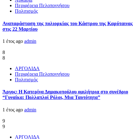
Περιφέρεια Πελοποννήσου
Πολιτισμός
Αναπαράσταση της πολιορκίας του Κάστρου της Καρύταινας
στις 22 Μαρτίου
1 έτος ago
admin
8
8
ΑΡΓΟΛΙΔΑ
Περιφέρεια Πελοποννήσου
Πολιτισμός
Άργος: Η Κατερίνα Δημακοπούλου ομιλήτρια στο συνέδριο
“Γυναίκα: Πολλαπλοί Ρόλοι, Μια Ταυτότητα”
1 έτος ago
admin
9
9
ΑΡΓΟΛΙΔΑ