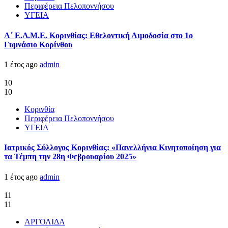
Περιφέρεια Πελοποννήσου
ΥΓΕΙΑ
Α΄ Ε.Λ.Μ.Ε. Κορινθίας: Εθελοντική Αιμοδοσία στο 1ο
Γυμνάσιο Κορίνθου
1 έτος ago
admin
10
10
Κορινθία
Περιφέρεια Πελοποννήσου
ΥΓΕΙΑ
Ιατρικός Σύλλογος Κορινθίας: «Πανελλήνια Κινητοποίηση για
τα Τέμπη την 28η Φεβρουαρίου 2025»
1 έτος ago
admin
11
11
ΑΡΓΟΛΙΔΑ