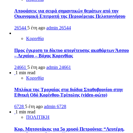
Αποφάσεις για σειρά σημαντικών θεμάτων από την
Οικονομική Επιτροπή της Περιφέρειας Πελοποννήσου
26544
5 έτη ago
admin
26544
Κορινθία
Προς έγκριση το δίκτυο αποχέτευσης ακαθάρτων Άσσου
– Λεχαίου – Βόχας Κορινθίας
24661
5 έτη ago
admin
24661
1 min read
Κορινθία
Μπλόκα της Τροχαίας στα διόδια Σπαθοβουνίου στην
Εθνική Οδό Κορίνθου-Τρίπολης (video-φώτο)
6728
5 έτη ago
admin
6728
1 min read
ΠΟΛΙΤΙΚΗ
Κυρ. Μητσοτάκης για 5ο χρυσό Πετρούνια: “Λευτέρη,