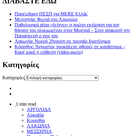
ΔΙΑΒΑΣΤΕ ΕΔΩ
Παρέμβαση ΠΕΣΠ για MERE Ελλάς
Μεσσηνία: Φωτιά στο Αριοχώρι
Παθολογικά αίτια «δείχνει» η πρώτη εκτίμηση για τον
θάνατο του ηλικιωμένου στον Μυστρά – Στον ανακριτή την
Παρασκευή ο γιος του
Λακωνία: Νεκρή 29χρονη σε τροχαίο δυστύχημα
Κόρινθος: Άγνωστος προκάλεσε φθορές σε κατάστημα –
Καρέ καρέ η επίθεση (video-φωτο)
Kατηγορίες
Kατηγορίες
1 min read
ΑΡΓΟΛΙΔΑ
Αρκαδία
Κορινθία
ΛΑΚΩΝΙΑ
ΜΕΣΣΗΝΙΑ