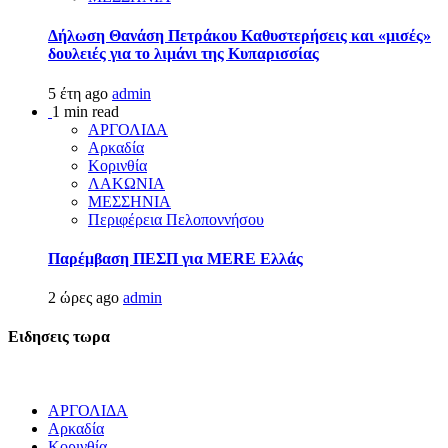
Δήλωση Θανάση Πετράκου Καθυστερήσεις και «μισές»
δουλειές για το λιμάνι της Κυπαρισσίας
5 έτη ago
admin
1 min read
ΑΡΓΟΛΙΔΑ
Αρκαδία
Κορινθία
ΛΑΚΩΝΙΑ
ΜΕΣΣΗΝΙΑ
Περιφέρεια Πελοποννήσου
Παρέμβαση ΠΕΣΠ για MERE Ελλάς
2 ώρες ago
admin
Ειδησεις τωρα
ΑΡΓΟΛΙΔΑ
Αρκαδία
Κορινθία