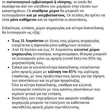
το
πιστοποιητικό εμβολιασμού ή νόσησης
, το οποίο θα
σκανάρεται από τον υπεύθυνο του μαγαζιού στην είσοδο των
καταστημάτων. Οι
υπαίθριοι χώροι
θα μπορούν να
λειτουργήσουν
και με ανεμβολίαστους
. Οι πελάτες θα πρέπει να
είναι
μόνο καθήμενοι
και να τηρούνται οι αποστάσεις.
Ειδικότερα, εστίαση, χώροι ψυχαγωγίας και κέντρα διασκέδασης
θα λειτουργούν ως εξής:
Έως 31 Αυγούστου
σε όλους τους χώρους ψυχαγωγίας
επιτρέπεται η παρουσία μόνο καθήμενων πελατών.
Aπό 16 Ιουλίου και έως 31 Αυγούστου
κλειστοί χώροι
ψυχαγωγίας
(εστιατόρια, κινηματογράφοι, θέατρα) μπορούν
να λειτουργούν μόνο ως αμιγείς (covid free) στο 85% της
χωρητικότητάς τους.
Eιδικά για τα κλειστά κέντρα διασκέδασης επιτρέπονται
μόνο αμιγείς χώροι με
κάλυψη του 85%
της ωφέλιμης
επιφάνειας, με τους προβλεπόμενους όρους για την τήρηση
των αποστάσεων και τα μέτρα προφύλαξης.
Όλα τα κέντρα διασκέδασης, υπαίθρια και κλειστά,
λειτουργούν επιπλέον με τους κανόνες αποστάσεων που
ισχύουν γενικά για την εστίαση.
Iδιοκτήτες των επιχειρήσεων που αφορούν υπαίθρια
ψυχαγωγία μπορούν να επιλέγουν να καθίστανται
οικειοθελώς αμιγείς χώροι εκμετάλλευσης.