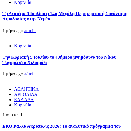
Κορινθία
Τη Δευτέρα 6 Ιουλίου η 14η Μεγάλη Περιφερειακή Συνάντηση
Αιμοδοσίας στην Νεμέα
1 μήνα ago
admin
Κορινθία
Την Κυριακή 5 Ιουλίου το 40ήμερο μνημόσυνο του Νίκου
Ταγαρά στο Χιλιομόδι
1 μήνα ago
admin
ΑΘΛΗΤΙΚΑ
ΑΡΓΟΛΙΔΑ
ΕΛΛΑΔΑ
Κορινθία
1 min read
ΕΚΟ Ράλλυ Ακρόπολις 2026: Το αναλυτικό πρόγραμμα του