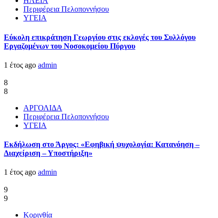
ΗΛΕΙΑ
Περιφέρεια Πελοποννήσου
ΥΓΕΙΑ
Εύκολη επικράτηση Γεωργίου στις εκλογές του Συλλόγου
Εργαζομένων του Νοσοκομείου Πύργου
1 έτος ago
admin
8
8
ΑΡΓΟΛΙΔΑ
Περιφέρεια Πελοποννήσου
ΥΓΕΙΑ
Εκδήλωση στο Άργος: «Εφηβική ψυχολογία: Κατανόηση –
Διαχείριση – Υποστήριξη»
1 έτος ago
admin
9
9
Κορινθία