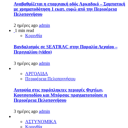
Αναβαθμίζεται η επαρχιακή οδός Αρκαδικό – Σαμπατική
με χρηματοδότηση 1 εκατ. ευρώ από την Περιφέρεια
Πελοποννήσου
2 ημέρες ago
admin
1 min read
Κορινθία
Βανδαλισμός σε SEATRAC στην Παραλία Λεχαίου –
Περιγιαλίου (video)
3 ημέρες ago
admin
ΑΡΓΟΛΙΔΑ
Περιφέρεια Πελοποννήσου
Αυτοψία στις πυρόπληκτες περιοχές Φιχτίων,
Κουτσοποδίου και Μπόρσας πραγματοποίησε η
Περιφέρεια Πελοποννήσου
3 ημέρες ago
admin
ΑΣΤΥΝΟΜΙΚΑ
Κορινθία