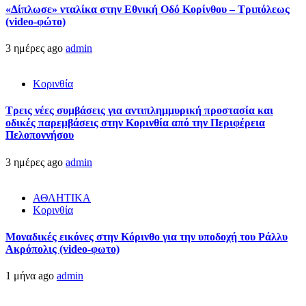
«Δίπλωσε» νταλίκα στην Εθνική Oδό Κορίνθου – Τριπόλεως
(video-φώτο)
3 ημέρες ago
admin
Κορινθία
Τρεις νέες συμβάσεις για αντιπλημμυρική προστασία και
οδικές παρεμβάσεις στην Κορινθία από την Περιφέρεια
Πελοποννήσου
3 ημέρες ago
admin
ΑΘΛΗΤΙΚΑ
Κορινθία
Μοναδικές εικόνες στην Κόρινθο για την υποδοχή του Ράλλυ
Ακρόπολις (video-φωτο)
1 μήνα ago
admin