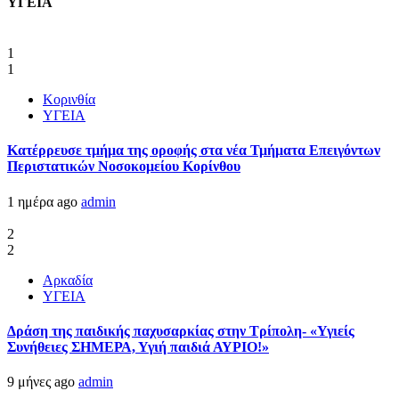
ΥΓΕΙΑ
1
1
Κορινθία
ΥΓΕΙΑ
Kατέρρευσε τμήμα της οροφής στα νέα Τμήματα Επειγόντων
Περιστατικών Νοσοκομείου Κορίνθου
1 ημέρα ago
admin
2
2
Αρκαδία
ΥΓΕΙΑ
Δράση της παιδικής παχυσαρκίας στην Τρίπολη- «Υγιείς
Συνήθειες ΣΗΜΕΡΑ, Υγιή παιδιά ΑΥΡΙΟ!»
9 μήνες ago
admin