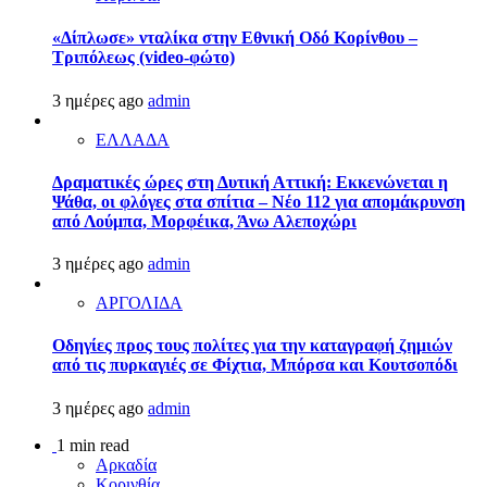
«Δίπλωσε» νταλίκα στην Εθνική Oδό Κορίνθου –
Τριπόλεως (video-φώτο)
3 ημέρες ago
admin
ΕΛΛΑΔΑ
Δραματικές ώρες στη Δυτική Αττική: Εκκενώνεται η
Ψάθα, οι φλόγες στα σπίτια – Νέο 112 για απομάκρυνση
από Λούμπα, Μορφέικα, Άνω Αλεποχώρι
3 ημέρες ago
admin
ΑΡΓΟΛΙΔΑ
Οδηγίες προς τους πολίτες για την καταγραφή ζημιών
από τις πυρκαγιές σε Φίχτια, Μπόρσα και Κουτσοπόδι
3 ημέρες ago
admin
1 min read
Αρκαδία
Κορινθία