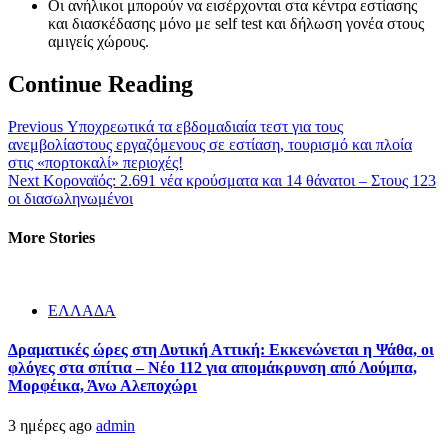
Οι ανήλικοι μπορούν να εισέρχονται στα κέντρα εστίασης
και διασκέδασης μόνο με self test και δήλωση γονέα στους
αμιγείς χώρους.
Continue Reading
Previous
Υποχρεωτικά τα εβδομαδιαία τεστ για τους
ανεμβολίαστους εργαζόμενους σε εστίαση, τουρισμό και πλοία
στις «πορτοκαλί» περιοχές!
Next
Κοροναϊός: 2.691 νέα κρούσματα και 14 θάνατοι – Στους 123
οι διασωληνωμένοι
More Stories
ΕΛΛΑΔΑ
Δραματικές ώρες στη Δυτική Αττική: Εκκενώνεται η Ψάθα, οι
φλόγες στα σπίτια – Νέο 112 για απομάκρυνση από Λούμπα,
Μορφέικα, Άνω Αλεποχώρι
3 ημέρες ago
admin