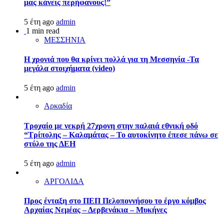
μας κάνεις περήφανους!”
5 έτη ago
admin
1 min read
ΜΕΣΣΗΝΙΑ
Η χρονιά που θα κρίνει πολλά για τη Μεσσηνία -Τα
μεγάλα στοιχήματα (video)
5 έτη ago
admin
Αρκαδία
Τροχαίο με νεκρή 27χρονη στην παλαιά εθνική οδό
“Τρίπολης – Καλαμάτας – Το αυτοκίνητο έπεσε πάνω σε
στύλο της ΔΕΗ
5 έτη ago
admin
ΑΡΓΟΛΙΔΑ
Προς ένταξη στο ΠΕΠ Πελοποννήσου το έργο κόμβος
Αρχαίας Νεμέας – Δερβενάκια – Μυκήνες