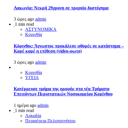
Λακωνία: Νεκρή 29χρονη σε τροχαίο δυστύχημα
3 ώρες ago
admin
1 min read
ΑΣΤΥΝΟΜΙΚΑ
Κορινθία
Κόρινθος: Άγνωστος προκάλεσε φθορές σε κατάστημα –
Καρέ καρέ η επίθεση (video-φωτο)
3 ώρες ago
admin
Κορινθία
ΥΓΕΙΑ
Kατέρρευσε τμήμα της οροφής στα νέα Τμήματα
Επειγόντων Περιστατικών Νοσοκομείου Κορίνθου
1 ημέρα ago
admin
1 min read
Αρκαδία
Περιφέρεια Πελοποννήσου