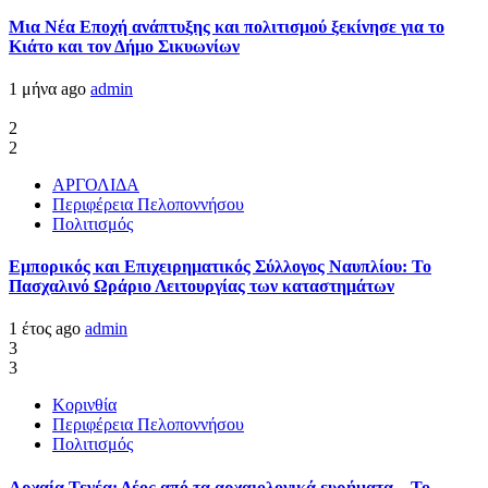
Μια Νέα Εποχή ανάπτυξης και πολιτισμού ξεκίνησε για το
Κιάτο και τον Δήμο Σικυωνίων
1 μήνα ago
admin
2
2
ΑΡΓΟΛΙΔΑ
Περιφέρεια Πελοποννήσου
Πολιτισμός
Εμπορικός και Επιχειρηματικός Σύλλογος Ναυπλίου: Το
Πασχαλινό Ωράριο Λειτουργίας των καταστημάτων
1 έτος ago
admin
3
3
Κορινθία
Περιφέρεια Πελοποννήσου
Πολιτισμός
Αρχαία Τενέα: Δέος από τα αρχαιολογικά ευρήματα – Το