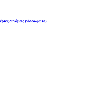
έριες δυνάμεις (video-φωτο)