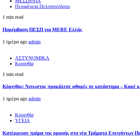
ΜΕΣΣΗΝΙΑ
Περιφέρεια Πελοποννήσου
1 min read
Παρέμβαση ΠΕΣΠ για MERE Ελλάς
1 ημέρα ago
admin
ΑΣΤΥΝΟΜΙΚΑ
Κορινθία
1 min read
Κόρινθος: Άγνωστος προκάλεσε φθορές σε κατάστημα – Καρέ κα
1 ημέρα ago
admin
Κορινθία
ΥΓΕΙΑ
Kατέρρευσε τμήμα της οροφής στα νέα Τμήματα Επειγόντων Π