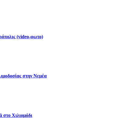
ρόπολις (video-φωτο)
Αιμοδοσίας στην Νεμέα
ά στο Χιλιομόδι