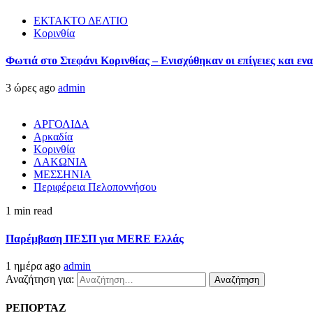
ΕΚΤΑΚΤΟ ΔΕΛΤΙΟ
Κορινθία
Φωτιά στο Στεφάνι Κορινθίας – Ενισχύθηκαν οι επίγειες και ενα
3 ώρες ago
admin
ΑΡΓΟΛΙΔΑ
Αρκαδία
Κορινθία
ΛΑΚΩΝΙΑ
ΜΕΣΣΗΝΙΑ
Περιφέρεια Πελοποννήσου
1 min read
Παρέμβαση ΠΕΣΠ για MERE Ελλάς
1 ημέρα ago
admin
Αναζήτηση για:
ΡΕΠΟΡΤΑΖ