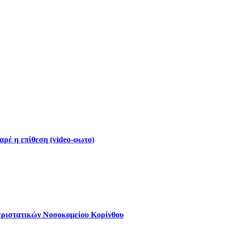
ρέ η επίθεση (video-φωτο)
εριστατικών Νοσοκομείου Κορίνθου