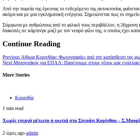
Από την πορεία της έρευνας το ενδεχόμενο της αυτοκτονίας φαίνετα
ακόμα και με μια εγκληματική ενέργεια. Σημειώνεται πως το σημείο
Σύμφωνα με ανθρώπους από το φιλικό τους περιβάλλον, η 26χρονη 
διακοπές σε κάμπινγκ μαζί με τον νεαρό φίλο της, ο οποίος έχει κα
Continue Reading
Previous
Αθίκια Κορινθίας: Φωτογραφίες από την κατάσβεση της φω
Next
Μητσοτάκης για ΕΠΑΛ: Παρέχουμε στους νέους μας εναλλακτι
More Stories
Κορινθία
1 min read
Χωρίς ενεργό μέτωπο η φωτιά στο Στεφάνι Κορίνθου – Σ.Μουρί
2 ώρες ago
admin