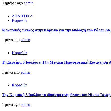
4 ημέρες ago
admin
ΑΘΛΗΤΙΚΑ
Κορινθία
Μοναδικές εικόνες στην Κόρινθο για την υποδοχή του Ράλλυ Ακ
1 μήνα ago
admin
Κορινθία
Τη Δευτέρα 6 Ιουλίου η 14η Μεγάλη Περιφερειακή Συνάντηση 
1 μήνα ago
admin
Κορινθία
Την Κυριακή 5 Ιουλίου το 40ήμερο μνημόσυνο του Νίκου Ταγαρ
1 μήνα ago
admin