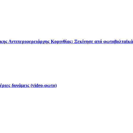
κης Αντιπεριφερειάρχης Κορινθίας: Ξεκίνησε από φωτοβολταϊκά
έριες δυνάμεις (video-φωτο)