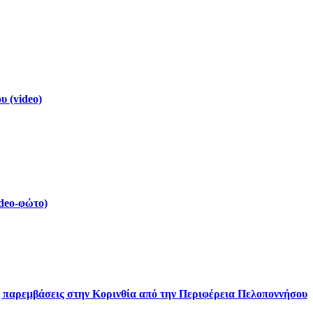
 (video)
deo-φώτο)
ς παρεμβάσεις στην Κορινθία από την Περιφέρεια Πελοποννήσου