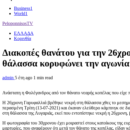
Business
1
World
1
PeloponnisosTV
ΕΛΛΑΔΑ
Κορινθία
Διακοπές θανάτου για την 26χρ
θάλασσα κορυφώνει την αγωνία
admin
5 έτη ago
1 min read
Ανάστατη η Φολέγανδρος από τον θάνατο νεαρής κοπέλας που είχε πά
Η 26χρονη Γαρυφαλλιά βρέθηκε νεκρή στη θάλασσα χθες το μεσημέρι 
περασμένη Τρίτη (13-07-2021) και έκαναν ελεύθερο κάμπινγκ σε διά
στη θάλασσα της Λυγαριάς, εκεί που εντοπίστηκε νεκρή η 26χρονη, 
Η φωτογραφία του 30χρονου έχει μοιραστεί στους κατοίκους της ευρ
μαρτυρίες, που αναφέρουν ότι μετά τον θάνατο της κοπέλας, είδαν κ