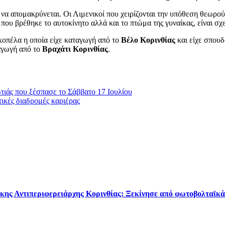
ι να απομακρύνεται. Οι Λιμενικοί που χειρίζονται την υπόθεση θεωρού
 που βρέθηκε το αυτοκίνητο αλλά και το πτώμα της γυναίκας, είναι σχ
κοπέλα η οποία είχε καταγωγή από το
Βέλο Κορινθίας
και είχε σπου
ταγωγή από το
Βραχάτι Κορινθίας
.
τιάς που ξέσπασε το Σάββατο 17 Ιουλίου
κές διαδρομές καριέρας
κης Αντιπεριφερειάρχης Κορινθίας: Ξεκίνησε από φωτοβολταϊκά