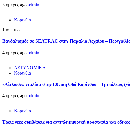
3 ημέρες ago
admin
Κορινθία
1 min read
Βανδαλισμός σε SEATRAC στην Παραλία Λεχαίου – Περιγιαλίου
4 ημέρες ago
admin
ΑΣΤΥΝΟΜΙΚΑ
Κορινθία
«Δίπλωσε» νταλίκα στην Εθνική Oδό Κορίνθου – Τριπόλεως (vi
4 ημέρες ago
admin
Κορινθία
Τρεις νέες συμβάσεις για αντιπλημμυρική προστασία και οδικέ