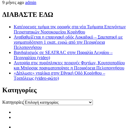
9 μήνες ago
admin
ΔΙΑΒΑΣΤΕ ΕΔΩ
Kατέρρευσε τμήμα της οροφής στα νέα Τμήματα Επειγόντων
Περιστατικών Νοσοκομείου Κορίνθου
Αναβαθμίζεται η επαρχιακή οδός Αρκαδικό – Σαμπατική με
χρηματοδότηση 1 εκατ. ευρώ από την Περιφέρεια
Πελοποννήσου
Βανδαλισμός σε SEATRAC στην Παραλία Λεχαίου –
Περιγιαλίου (video)
Αυτοψία στις πυρόπληκτες περιοχές Φιχτίων, Κουτσοποδίου
και Μπόρσας πραγματοποίησε η Περιφέρεια Πελοποννήσου
«Δίπλωσε» νταλίκα στην Εθνική Oδό Κορίνθου –
Τριπόλεως (video-φώτο)
Kατηγορίες
Kατηγορίες