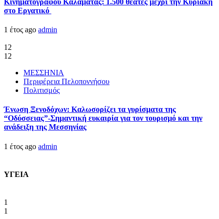
Κινηματογράφου Καλαμάτας: 1.500 θεατές μέχρι την Κυριακή
στο Εργατικό
1 έτος ago
admin
12
12
ΜΕΣΣΗΝΙΑ
Περιφέρεια Πελοποννήσου
Πολιτισμός
Ένωση Ξενοδόχων: Καλωσορίζει τα γυρίσματα της
“Οδύσσειας”-Σημαντική ευκαιρία για τον τουρισμό και την
ανάδειξη της Μεσσηνίας
1 έτος ago
admin
ΥΓΕΙΑ
1
1