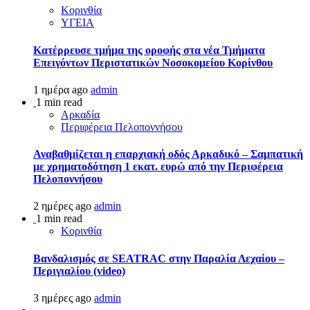
Κορινθία
ΥΓΕΙΑ
Kατέρρευσε τμήμα της οροφής στα νέα Τμήματα
Επειγόντων Περιστατικών Νοσοκομείου Κορίνθου
1 ημέρα ago
admin
1 min read
Αρκαδία
Περιφέρεια Πελοποννήσου
Αναβαθμίζεται η επαρχιακή οδός Αρκαδικό – Σαμπατική
με χρηματοδότηση 1 εκατ. ευρώ από την Περιφέρεια
Πελοποννήσου
2 ημέρες ago
admin
1 min read
Κορινθία
Βανδαλισμός σε SEATRAC στην Παραλία Λεχαίου –
Περιγιαλίου (video)
3 ημέρες ago
admin