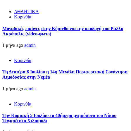
ΑΘΛΗΤΙΚΑ
Κορινθία
Μοναδικές εικόνες στην Κόρινθο για την υποδοχή του Ράλλυ
Ακρόπολις (video-φωτο)
1 μήνα ago
admin
Κορινθία
Τη Δευτέρα 6 Ιουλίου η 14η Μεγάλη Περιφερειακή Συνάντηση
Αιμοδοσίας στην Νεμέα
1 μήνα ago
admin
Κορινθία
Την Κυριακή 5 Ιουλίου το 40ήμερο μνημόσυνο του Νίκου
Ταγαρά στο Χιλιομόδι