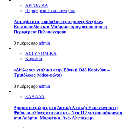
ΑΡΓΟΛΙΔΑ
Περιφέρεια Πελοποννήσου
Αυτοψία στις πυρόπληκτες περιοχές Φιχτίων,
Κουτσοποδίου και Μπόρσας πραγματοποίησε η
Περιφέρεια Πελοποννήσου
3 ημέρες ago
admin
ΑΣΤΥΝΟΜΙΚΑ
Κορινθία
«Δίπλωσε» νταλίκα στην Εθνική Oδό Κορίνθου –
Τριπόλεως (video-φώτο)
3 ημέρες ago
admin
ΕΛΛΑΔΑ
Δραματικές ώρες στη Δυτική Αττική: Εκκενώνεται η
Ψάθα, οι φλόγες στα σπίτια – Νέο 112 για απομάκρυνση
από Λούμπα, Μορφέικα, Άνω Αλεποχώρι