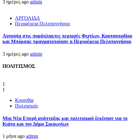
3 ημέρες ago
admin
ΑΡΓΟΛΙΔΑ
Περιφέρεια Πελοποννήσου
Αυτοψία στις πυρόπληκτες περιοχές Φιχτίων, Κουτσοποδίου
και Μπόρσας πραγματοποίησε η Περιφέρεια Πελοποννήσου
3 ημέρες ago
admin
ΠΟΛΙΤΙΣΜΟΣ
1
1
Κορινθία
Πολιτισμός
Μια Νέα Εποχή ανάπτυξης και πολιτισμού ξεκίνησε για το
Κιάτο και τον Δήμο Σικυωνίων
1 μήνα ago
admin