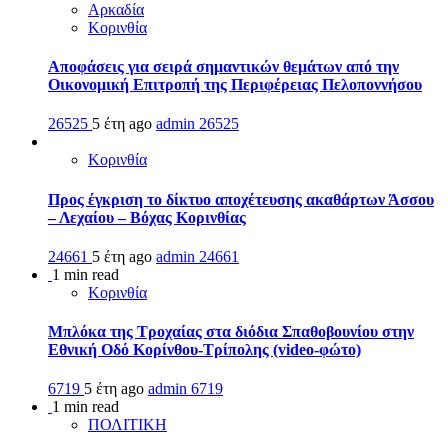
Αρκαδία
Κορινθία
Αποφάσεις για σειρά σημαντικών θεμάτων από την
Οικονομική Επιτροπή της Περιφέρειας Πελοποννήσου
26525
5 έτη ago
admin
26525
Κορινθία
Προς έγκριση το δίκτυο αποχέτευσης ακαθάρτων Άσσου
– Λεχαίου – Βόχας Κορινθίας
24661
5 έτη ago
admin
24661
1 min read
Κορινθία
Μπλόκα της Τροχαίας στα διόδια Σπαθοβουνίου στην
Εθνική Οδό Κορίνθου-Τρίπολης (video-φώτο)
6719
5 έτη ago
admin
6719
1 min read
ΠΟΛΙΤΙΚΗ