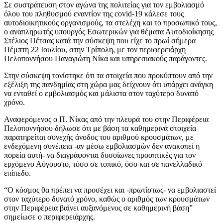
Σε συστράτευση στον αγώνα της πολιτείας για τον εμβολιασμό
όλου του πληθυσμού εναντίον της covid-19 κάλεσε τους
αυτοδιοικητικούς οργανισμούς, τα στελέχη και το προσωπικό τους,
ο αναπληρωτής υπουργός Εσωτερικών για θέματα Αυτοδιοίκησης
Στέλιος Πέτσας κατά την σύσκεψη που είχε το πρωί σήμερα
Πέμπτη 22 Ιουλίου, στην Τρίπολη, με τον περιφερειάρχη
Πελοποννήσου Παναγιώτη Νίκα και υπηρεσιακούς παράγοντες.
Στην σύσκεψη τονίστηκε ότι τα στοιχεία που προκύπτουν από την
εξέλιξη της πανδημίας στη χώρα μας δείχνουν ότι υπάρχει ανάγκη
να ενταθεί ο εμβολιασμός και μάλιστα στον ταχύτερο δυνατό
χρόνο.
Αναφερόμενος ο Π. Νίκας από την πλευρά του στην Περιφέρεια
Πελοποννήσου δήλωσε ότι με βάση τα καθημερινά στοιχεία
παρατηρείται συνεχής άνοδος του αριθμού κρουσμάτων, με
ενδεχόμενη συνέπεια -αν μέσω εμβολιασμών δεν ανακοπεί η
πορεία αυτή- να διαγράφονται δυσοίωνες προοπτικές για τον
ερχόμενο Αύγουστο, τόσο σε τοπικό, όσο και σε πανελλαδικό
επίπεδο.
“Ο κόσμος θα πρέπει να προσέχει και -πρωτίστως- να εμβολιαστεί
στον ταχύτερο δυνατό χρόνο, καθώς ο αριθμός των κρουσμάτων
στην Περιφέρεια βαίνει αυξανόμενος σε καθημερινή βάση”
σημείωσε ο περιφερειάρχης.