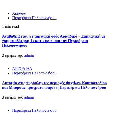
Αρκαδία
Περιφέρεια Πελοποννήσου
1 min read
Αναβαθμίζεται η επαρχιακή οδός Αρκαδικό – Σαμπατική με
χρηματοδότηση 1 εκατ. ευρώ από την Περιφέρεια
Πελοποννήσου
2 ημέρες ago
admin
ΑΡΓΟΛΙΔΑ
Περιφέρεια Πελοποννήσου
Αυτοψία στις πυρόπληκτες περιοχές Φιχτίων, Κουτσοποδίου
και Μπόρσας πραγματοποίησε η Περιφέρεια Πελοποννήσου
3 ημέρες ago
admin
Περιφέρεια Πελοποννήσου