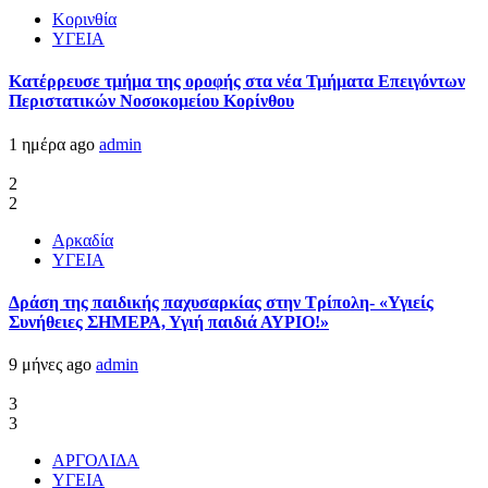
Κορινθία
ΥΓΕΙΑ
Kατέρρευσε τμήμα της οροφής στα νέα Τμήματα Επειγόντων
Περιστατικών Νοσοκομείου Κορίνθου
1 ημέρα ago
admin
2
2
Αρκαδία
ΥΓΕΙΑ
Δράση της παιδικής παχυσαρκίας στην Τρίπολη- «Υγιείς
Συνήθειες ΣΗΜΕΡΑ, Υγιή παιδιά ΑΥΡΙΟ!»
9 μήνες ago
admin
3
3
ΑΡΓΟΛΙΔΑ
ΥΓΕΙΑ