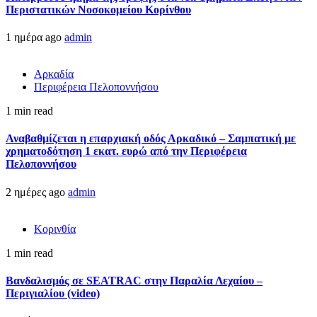
Περιστατικών Νοσοκομείου Κορίνθου
1 ημέρα ago
admin
Αρκαδία
Περιφέρεια Πελοποννήσου
1 min read
Αναβαθμίζεται η επαρχιακή οδός Αρκαδικό – Σαμπατική με
χρηματοδότηση 1 εκατ. ευρώ από την Περιφέρεια
Πελοποννήσου
2 ημέρες ago
admin
Κορινθία
1 min read
Βανδαλισμός σε SEATRAC στην Παραλία Λεχαίου –
Περιγιαλίου (video)