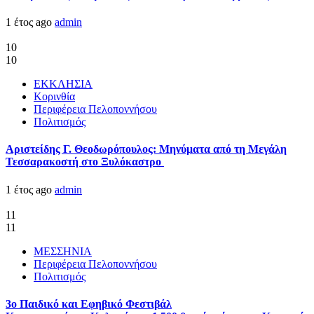
1 έτος ago
admin
10
10
ΕΚΚΛΗΣΙΑ
Κορινθία
Περιφέρεια Πελοποννήσου
Πολιτισμός
Αριστείδης Γ. Θεοδωρόπουλος: Μηνύματα από τη Μεγάλη
Τεσσαρακοστή στο Ξυλόκαστρο
1 έτος ago
admin
11
11
ΜΕΣΣΗΝΙΑ
Περιφέρεια Πελοποννήσου
Πολιτισμός
3ο Παιδικό και Εφηβικό Φεστιβάλ