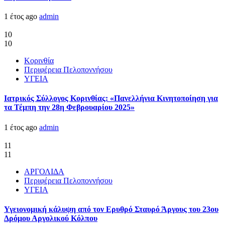
1 έτος ago
admin
10
10
Κορινθία
Περιφέρεια Πελοποννήσου
ΥΓΕΙΑ
Ιατρικός Σύλλογος Κορινθίας: «Πανελλήνια Κινητοποίηση για
τα Τέμπη την 28η Φεβρουαρίου 2025»
1 έτος ago
admin
11
11
ΑΡΓΟΛΙΔΑ
Περιφέρεια Πελοποννήσου
ΥΓΕΙΑ
Υγειονομική κάλυψη από τον Ερυθρό Σταυρό Άργους του 23ου
Δρόμου Αργολικού Κόλπου