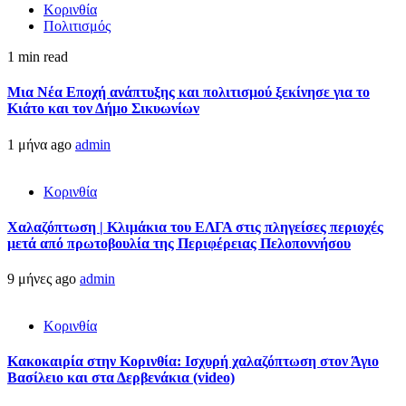
Κορινθία
Πολιτισμός
1 min read
Μια Νέα Εποχή ανάπτυξης και πολιτισμού ξεκίνησε για το
Κιάτο και τον Δήμο Σικυωνίων
1 μήνα ago
admin
Κορινθία
Χαλαζόπτωση | Κλιμάκια του ΕΛΓΑ στις πληγείσες περιοχές
μετά από πρωτοβουλία της Περιφέρειας Πελοποννήσου
9 μήνες ago
admin
Κορινθία
Κακοκαιρία στην Κορινθία: Ισχυρή χαλαζόπτωση στον Άγιο
Βασίλειο και στα Δερβενάκια (video)