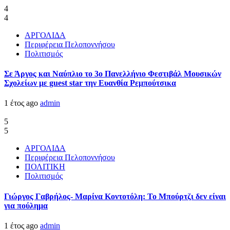
4
4
ΑΡΓΟΛΙΔΑ
Περιφέρεια Πελοποννήσου
Πολιτισμός
Σε Άργος και Ναύπλιο το 3ο Πανελλήνιο Φεστιβάλ Μουσικών
Σχολείων με guest star την Ευανθία Ρεμπούτσικα
1 έτος ago
admin
5
5
ΑΡΓΟΛΙΔΑ
Περιφέρεια Πελοποννήσου
ΠΟΛΙΤΙΚΗ
Πολιτισμός
Γιώργος Γαβρήλος- Μαρίνα Κοντοτόλη: Το Μπούρτζι δεν είναι
για πούλημα
1 έτος ago
admin