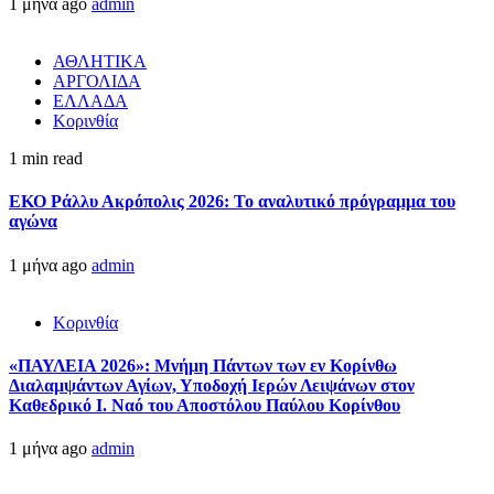
1 μήνα ago
admin
ΑΘΛΗΤΙΚΑ
ΑΡΓΟΛΙΔΑ
ΕΛΛΑΔΑ
Κορινθία
1 min read
ΕΚΟ Ράλλυ Ακρόπολις 2026: Το αναλυτικό πρόγραμμα του
αγώνα
1 μήνα ago
admin
Κορινθία
«ΠΑΥΛΕΙΑ 2026»: Μνήμη Πάντων των εν Κορίνθω
Διαλαμψάντων Αγίων, Υποδοχή Ιερών Λειψάνων στον
Καθεδρικό Ι. Ναό του Αποστόλου Παύλου Κορίνθου
1 μήνα ago
admin