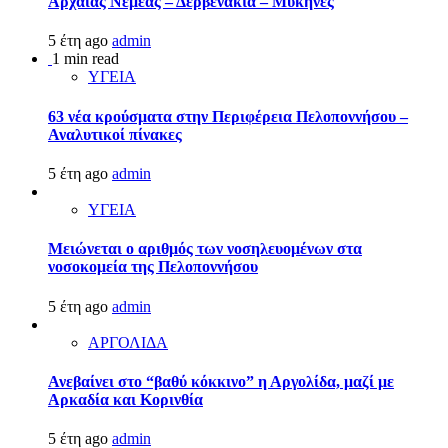
Αρχαίας Νεμέας – Δερβενάκια – Μυκήνες
5 έτη ago
admin
1 min read
ΥΓΕΙΑ
63 νέα κρούσματα στην Περιφέρεια Πελοποννήσου –
Αναλυτικοί πίνακες
5 έτη ago
admin
ΥΓΕΙΑ
Μειώνεται ο αριθμός των νοσηλευομένων στα
νοσοκομεία της Πελοποννήσου
5 έτη ago
admin
ΑΡΓΟΛΙΔΑ
Ανεβαίνει στο “βαθύ κόκκινο” η Αργολίδα, μαζί με
Αρκαδία και Κορινθία
5 έτη ago
admin