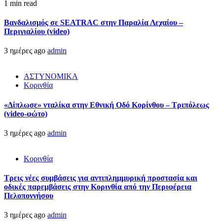
1 min read
Βανδαλισμός σε SEATRAC στην Παραλία Λεχαίου –
Περιγιαλίου (video)
3 ημέρες ago
admin
ΑΣΤΥΝΟΜΙΚΑ
Κορινθία
«Δίπλωσε» νταλίκα στην Εθνική Oδό Κορίνθου – Τριπόλεως
(video-φώτο)
3 ημέρες ago
admin
Κορινθία
Τρεις νέες συμβάσεις για αντιπλημμυρική προστασία και
οδικές παρεμβάσεις στην Κορινθία από την Περιφέρεια
Πελοποννήσου
3 ημέρες ago
admin