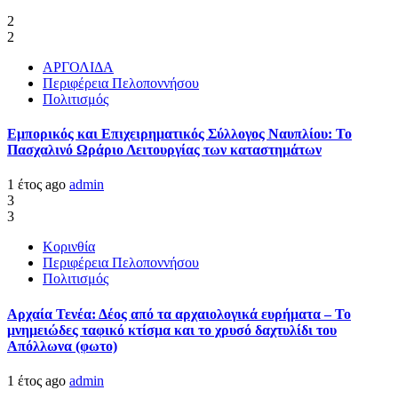
2
2
ΑΡΓΟΛΙΔΑ
Περιφέρεια Πελοποννήσου
Πολιτισμός
Εμπορικός και Επιχειρηματικός Σύλλογος Ναυπλίου: Το
Πασχαλινό Ωράριο Λειτουργίας των καταστημάτων
1 έτος ago
admin
3
3
Κορινθία
Περιφέρεια Πελοποννήσου
Πολιτισμός
Αρχαία Τενέα: Δέος από τα αρχαιολογικά ευρήματα – Το
μνημειώδες ταφικό κτίσμα και το χρυσό δαχτυλίδι του
Απόλλωνα (φωτο)
1 έτος ago
admin