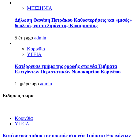
ΜΕΣΣΗΝΙΑ
Δήλωση Θανάση Πετράκου Καθυστερήσεις και «μισές»
δουλειές για το λιμάνι της Κυπαρισσίας
5 έτη ago
admin
Κορινθία
ΥΓΕΙΑ
Kατέρρευσε τμήμα της οροφής στα νέα Τμήματα
Επειγόντων Περιστατικών Νοσοκομείου Κορίνθου
1 ημέρα ago
admin
Ειδησεις τωρα
Κορινθία
ΥΓΕΙΑ
Kατέρρευσε τμήμα της οροφής στα νέα Τμήματα Επειγόντων