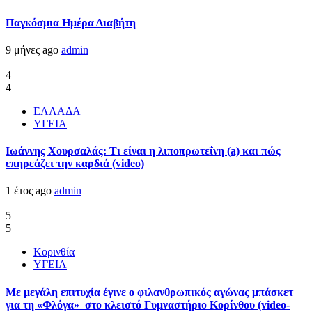
Παγκόσμια Ημέρα Διαβήτη
9 μήνες ago
admin
4
4
ΕΛΛΑΔΑ
ΥΓΕΙΑ
Ιωάννης Χουρσαλάς: Τι είναι η λιποπρωτεΐνη (a) και πώς
επηρεάζει την καρδιά (video)
1 έτος ago
admin
5
5
Κορινθία
ΥΓΕΙΑ
Με μεγάλη επιτυχία έγινε ο φιλανθρωπικός αγώνας μπάσκετ
για τη «Φλόγα» στο κλειστό Γυμναστήριο Κορίνθου (video-