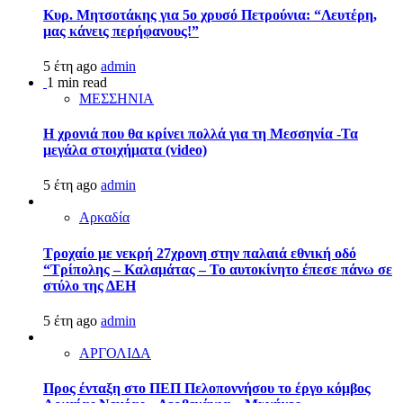
Κυρ. Μητσοτάκης για 5ο χρυσό Πετρούνια: “Λευτέρη,
μας κάνεις περήφανους!”
5 έτη ago
admin
1 min read
ΜΕΣΣΗΝΙΑ
Η χρονιά που θα κρίνει πολλά για τη Μεσσηνία -Τα
μεγάλα στοιχήματα (video)
5 έτη ago
admin
Αρκαδία
Τροχαίο με νεκρή 27χρονη στην παλαιά εθνική οδό
“Τρίπολης – Καλαμάτας – Το αυτοκίνητο έπεσε πάνω σε
στύλο της ΔΕΗ
5 έτη ago
admin
ΑΡΓΟΛΙΔΑ
Προς ένταξη στο ΠΕΠ Πελοποννήσου το έργο κόμβος