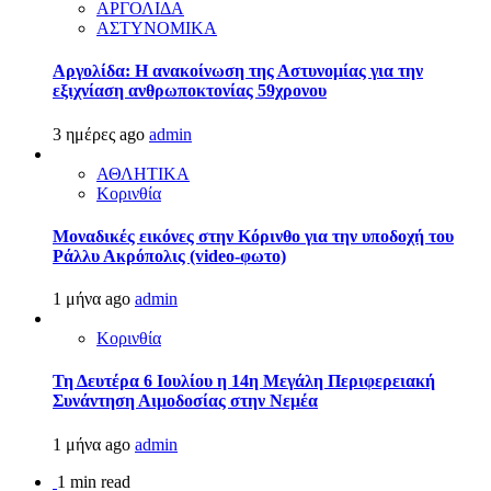
ΑΡΓΟΛΙΔΑ
ΑΣΤΥΝΟΜΙΚΑ
Αργολίδα: Η ανακοίνωση της Αστυνομίας για την
εξιχνίαση ανθρωποκτονίας 59χρονου
3 ημέρες ago
admin
ΑΘΛΗΤΙΚΑ
Κορινθία
Μοναδικές εικόνες στην Κόρινθο για την υποδοχή του
Ράλλυ Ακρόπολις (video-φωτο)
1 μήνα ago
admin
Κορινθία
Τη Δευτέρα 6 Ιουλίου η 14η Μεγάλη Περιφερειακή
Συνάντηση Αιμοδοσίας στην Νεμέα
1 μήνα ago
admin
1 min read