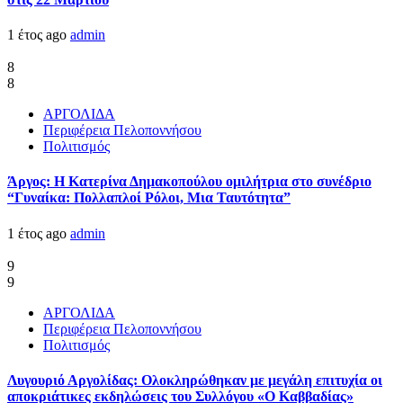
1 έτος ago
admin
8
8
ΑΡΓΟΛΙΔΑ
Περιφέρεια Πελοποννήσου
Πολιτισμός
Άργος: Η Κατερίνα Δημακοπούλου ομιλήτρια στο συνέδριο
“Γυναίκα: Πολλαπλοί Ρόλοι, Μια Ταυτότητα”
1 έτος ago
admin
9
9
ΑΡΓΟΛΙΔΑ
Περιφέρεια Πελοποννήσου
Πολιτισμός
Λυγουριό Αργολίδας: Ολοκληρώθηκαν με μεγάλη επιτυχία οι
αποκριάτικες εκδηλώσεις του Συλλόγου «Ο Καββαδίας»