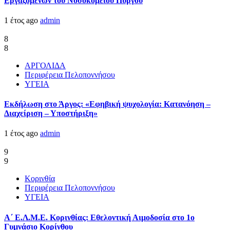
Εργαζομένων του Νοσοκομείου Πύργου
1 έτος ago
admin
8
8
ΑΡΓΟΛΙΔΑ
Περιφέρεια Πελοποννήσου
ΥΓΕΙΑ
Εκδήλωση στο Άργος: «Εφηβική ψυχολογία: Κατανόηση –
Διαχείριση – Υποστήριξη»
1 έτος ago
admin
9
9
Κορινθία
Περιφέρεια Πελοποννήσου
ΥΓΕΙΑ
Α΄ Ε.Λ.Μ.Ε. Κορινθίας: Εθελοντική Αιμοδοσία στο 1ο
Γυμνάσιο Κορίνθου